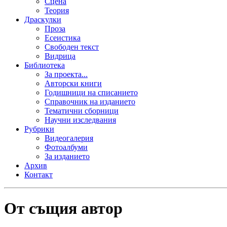
Сцена
Теория
Драскулки
Проза
Есеистика
Свободен текст
Видрица
Библиотека
За проекта...
Авторски книги
Годишници на списанието
Справочник на изданието
Тематични сборници
Научни изследвания
Рубрики
Видеогалерия
Фотоалбуми
За изданието
Архив
Контакт
От същия автор