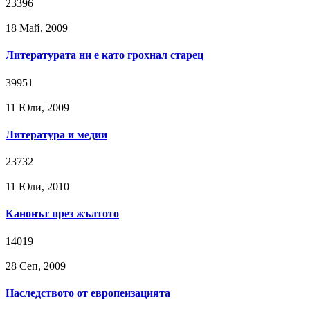
23396
18 Май, 2009
Литературата ни е като грохнал старец
39951
11 Юли, 2009
Литература и медии
23732
11 Юли, 2010
Канонът през жълтото
14019
28 Сeп, 2009
Наследството от европеизацията