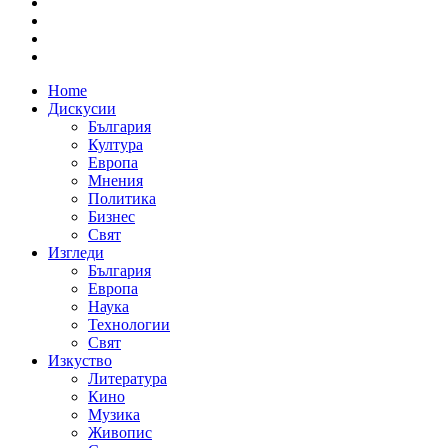
Home
Дискусии
България
Култура
Европа
Мнения
Политика
Бизнес
Свят
Изгледи
България
Европа
Наука
Технологии
Свят
Изкуство
Литература
Кино
Музика
Живопис