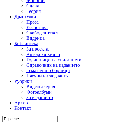
Живопис
Сцена
Теория
Драскулки
Проза
Есеистика
Свободен текст
Видрица
Библиотека
За проекта...
Авторски книги
Годишници на списанието
Справочник на изданието
Тематични сборници
Научни изследвания
Рубрики
Видеогалерия
Фотоалбуми
За изданието
Архив
Контакт