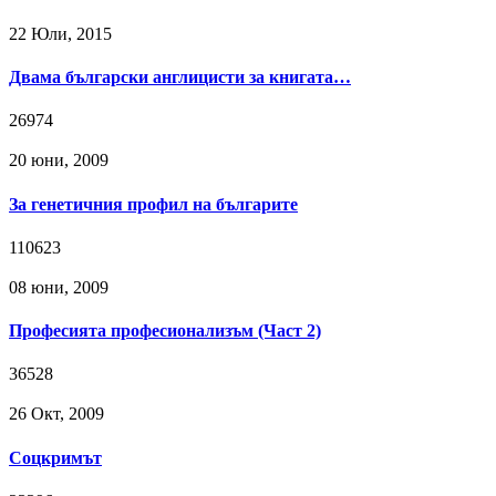
22 Юли, 2015
Двама български англицисти за книгата…
26974
20 юни, 2009
За генетичния профил на българите
110623
08 юни, 2009
Професията професионализъм (Част 2)
36528
26 Окт, 2009
Соцкримът