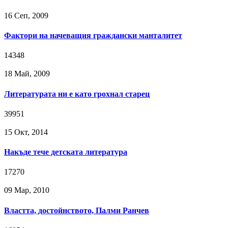
16 Сeп, 2009
Фактори на начеващия граждански манталитет
14348
18 Май, 2009
Литературата ни е като грохнал старец
39951
15 Окт, 2014
Накъде тече детската литература
17270
09 Мар, 2010
Властта, достойнството, Палми Ранчев