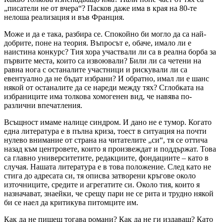
„писатели не от вчера“? Пасков даже има в края на 80-те
нелоша реализация и във Франция.
Може и да е така, разбира се. Спокойно би могло да са най-
добрите, поне на теория. Въпросът е, обаче, имало ли е
наистина конкурс? Тия хора участвали ли са в реална борба за
първите места, които са извоювали? Били ли са четени на
равна нога с останалите участници и рискували ли са
евентуално да не бъдат избрани? И обратно, имал ли е шанс
някой от останалите да се нареди между тях? Сглобката на
избраниците има толкова хомогенен вид, че навява по-
различни впечатления.
Всъщност имаме налице синдром. И дано не е тумор. Когато
една литература е в пълна криза, тоест в ситуация на почти
нулево внимание от страна на читателите „си“, тя се оттича
назад към центровете, които я произвеждат и поддържат. Това
са главно университетите, редакциите, фондациите – като в
случая. Нашата литература е в това положение. След като не
стига до адресата си, тя описва затворени кръгове около
източниците, средите и агрегатите си. Около тия, които я
назначават, знаейки, че срещу пари не се рита и трудно някой
би се наел да критикува питомците им.
Как да не пишеш тогава романи? Как да не ги издаваш? Като