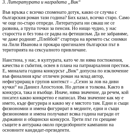
3. Литературата и наградата „Вик“
Във връзка с всичко споменато дотук, какво се случва с
българския роман тази година? Бих казал, всичко старо. Само
че още по-старо отпреди. Литературата ни сякаш не се
развива, а трупа точки за пенсия. Но нищо чудно, у нас
старостта и без това се радва на фетишизъм. Да не забравяме,
че даже родният „Плейбой“ стартира на времето със снимки
на Лили Иванова и прокара оригинален български път в
територията на сексуалното привличане.
Наистина, у нас, в културата, като че ли няма постижения,
качества и събития, освен в плана на патриархалния престиж.
Е, миналата година конкурсът „Вик“ допусна по изключение
във финалния кръг отличен роман на млад автор,
нефигуриращ в групов контекст – „Сезон за лов на диви
кучки“ на Даниел Апостолов. Но дотам и толкова. Както в
конкурса, така и въобще. Иначе, няма значение, да речем, кой
писател какво конкретно е написал. Има значение как му е
името, къде фигурира и какво му е мястото там. Едни и същи
физиономии и имена фигурират в медиите, едни и същи
физиономии и имена получават всяка година награди от
държавни и общински конкурси. Трети път ги срещаме
същите в антуража около предизборните кампании на
основните кандидат-президенти.