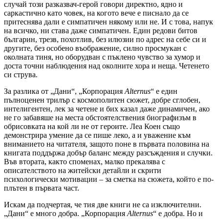
случай този разказвач-герой говори директно, ядно и
саркастично като човек, на когото вече е писнало да се
притеснява дали е симпатичен някому или не. И с това, напук
на всичко, ни става даже симпатичен. Един редови битов
българин, трезв, похотлив, без илюзии по адрес на себе си и
другите, без особено въображение, силно просмукан с
околната тиня, но оборудван с пъклено чувство за хумор и
доста точни наблюдения над околните хора и неща. Четенето
си струва.
За разлика от „Дани“, „Корпорация
Alternus
“ е един
пълноценен трилър с космополитен сюжет, добре сглобен,
интелигентен, лек за четене и бих казал даже динамичен, ако
не го забавяше на места обстоятелствения биографизъм в
обрисовката на кой ли не от героите. Леа Коен също
демонстрира умение да се пише леко, а и уважение към
вниманието на читателя, защото поне в първата половина на
книгата поддържа добър баланс между разсъждения и случки.
Във втората, както споменах, малко прекалява с
описателството на житейски детайли и скрити
психологически мотивации – за сметка на сюжета, който е по-
плътен в първата част.
Искам да подчертая, че тия две книги не са изключителни.
„Дани“ е много добра. „Корпорация
Alternus
“ е добра. Но и