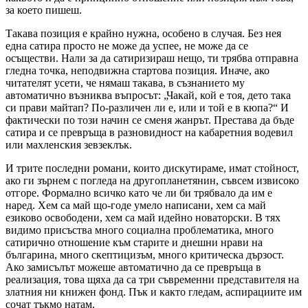
за което пишеш.
Такава позиция е крайно нужна, особено в случая. Без нея
една сатира просто не може да успее, не може да се
осъществи. Нали за да сатиризираш нещо, ти трябва отправна
гледна точка, неподвижна стартова позиция. Иначе, ако
читателят усети, че нямаш такава, в съзнанието му
автоматично възниква въпросът: „Чакай, кой е тоя, дето така
си прави майтап? По-различен ли е, или и той е в кюпа?“ И
фактически по този начин се сменя жанрът. Престава да бъде
сатира и се превръща в разновидност на кабаретния водевил
или махленския зевзеклък.
И трите последни романи, които дискутираме, имат стойност,
ако ги зърнем с погледа на другопланетянин, съвсем извисоко
отгоре. Формално всичко като че ли би трябвало да им е
наред. Хем са май що-годе умело написани, хем са май
езиково освободени, хем са май идейно новаторски. В тях
видимо присъства много социална проблематика, много
сатирично отношение към старите и днешни нрави на
българина, много скептицизъм, много критическа дързост.
Ако замисълът можеше автоматично да се превръща в
реализация, това щяха да са три съвременни представителя на
златния ни книжен фонд. Пък и както гледам, аспирациите им
сочат тъкмо натам.