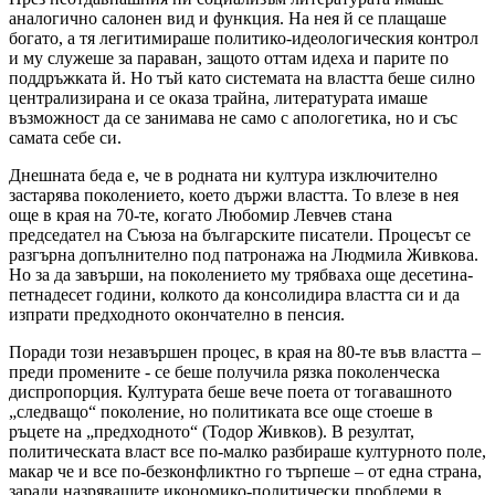
аналогично салонен вид и функция. На нея й се плащаше
богато, а тя легитимираше политико-идеологическия контрол
и му служеше за параван, защото оттам идеха и парите по
поддръжката й. Но тъй като системата на властта беше силно
централизирана и се оказа трайна, литературата имаше
възможност да се занимава не само с апологетика, но и със
самата себе си.
Днешната беда е, че в родната ни култура изключително
застарява поколението, което държи властта. То влезе в нея
още в края на 70-те, когато Любомир Левчев стана
председател на Съюза на българските писатели. Процесът се
разгърна допълнително под патронажа на Людмила Живкова.
Но за да завърши, на поколението му трябваха още десетина-
петнадесет години, колкото да консолидира властта си и да
изпрати предходното окончателно в пенсия.
Поради този незавършен процес, в края на 80-те във властта –
преди промените - се беше получила рязка поколенческа
диспропорция. Културата беше вече поета от тогавашното
„следващо“ поколение, но политиката все още стоеше в
ръцете на „предходното“ (Тодор Живков). В резултат,
политическата власт все по-малко разбираше културното поле,
макар че и все по-безконфликтно го търпеше – от една страна,
заради назряващите икономико-политически проблеми в