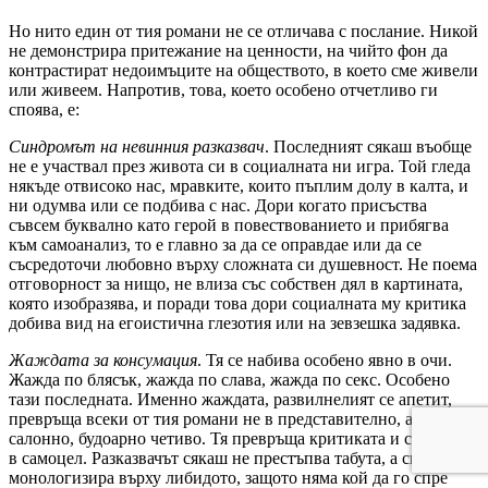
Но нито един от тия романи не се отличава с послание. Никой
не демонстрира притежание на ценности, на чийто фон да
контрастират недоимъците на обществото, в което сме живели
или живеем. Напротив, това, което особено отчетливо ги
споява, е:
Синдромът на невинния разказвач
. Последният сякаш въобще
не е участвал през живота си в социалната ни игра. Той гледа
някъде отвисоко нас, мравките, които пъплим долу в калта, и
ни одумва или се подбива с нас. Дори когато присъства
съвсем буквално като герой в повествованието и прибягва
към самоанализ, то е главно за да се оправдае или да се
съсредоточи любовно върху сложната си душевност. Не поема
отговорност за нищо, не влиза със собствен дял в картината,
която изобразява, и поради това дори социалната му критика
добива вид на егоистична глезотия или на зевзешка задявка.
Жаждата за консумация
. Тя се набива особено явно в очи.
Жажда по блясък, жажда по слава, жажда по секс. Особено
тази последната. Именно жаждата, развилнелият се апетит,
превръща всеки от тия романи не в представително, а в
салонно, будоарно четиво. Тя превръща критиката и сатирата
в самоцел. Разказвачът сякаш не престъпва табута, а си
монологизира върху либидото, защото няма кой да го спре