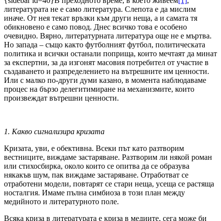
{sidebar id=40}
В преходното време, в което живеем
[1]
,
литературата не е само литература. Слепота е да мислим
иначе. От нея текат връзки към други неща, а и самата тя
обикновено е само повод. Днес всичко това е особено
очевидно. Вярно, литературната литература още не е мъртва.
Но запада – също както футболният футбол, политическата
политика и всички останали поприща, които мечтаят да минат
за експертни, за да изгонят масовия потребител от участие в
създаването и разпределението на вътрешните им ценности.
Или с малко по-други думи казано, в момента наблюдаваме
процес на бързо делегитимиране на механизмите, които
произвеждат вътрешни ценности.
1. Какво сигнализира кризата
Кризата, уви, е обективна. Всеки път като разтворим
вестниците, виждаме застаряване. Разтворим ли някой роман
или стихосбирка, около които се опитва да се образува
някакъв шум, пак виждаме застаряване. Отработват се
отработени модели, повтарят се стари неща, усеща се растяща
носталгия. Имаме пълна симбиоза в този план между
медийното и литературното поле.
Всяка криза в литературата е криза в медиите, сега може би