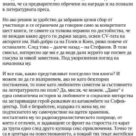
знаеш, че са предварително обречени на награди и на похвали
в литературната преса.
Но ако решим за удобство да забравим целия сбор от
участници и се ограничим да говорим само за конкретните
шест книги, те самите са толкова неравни по достойнства, че
не виждам какво друго ги държи заедно, освен
CV
-
тата на
авторите им. Най-добри са на Голев и Коен, рязко повече от
останалите. След това – далече назад – на Стефанов. В този
смисъл, интересно ще ми е да видя дали журито ще посмее да
гласува за някой заместник. Под укоризнения поглед на
началника му.
И все пак, какво представляват поотделно тия книги? И
можем ли да ги възприемем, ако не като безспорни
постижения, то поне като любопитен симптом за състоянието
на литературното ни поле? Да, мисля, че можем. „Дани“ е
една симпатична история за любовните и социални митарства
на застаряващия герой-разказвач из катакомбите на София-
център. Той е безработен, издържа го жена му, но
подтиснатото му самочувствие на щатен храненик,
носталгията му по радиожурналистическото поприще, от
което е отлъчен, и задаващият се фронт на старостта го карат
да трупа едно след друго купища секс-приключения. Точно те
са в центъра на повествованието, а покрай тях текат житейски