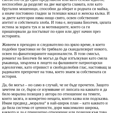
неспособни да разделят на две магарета сламата, или като
брутални мошеници, способни да оберат и родната си майка,
а иначе постоянно гладни за телешки кокал и женска кълка. И
за двете категории няма нищо свято, освен собственият
апетит и собствената злоба. И това е, внушава Биолчев, цялата
истина за хората тук и за мотивациите, които са ги
пришпорвали да постъпват по един или друг начин през
историята.
Живеем в преходно и следователно по-зряло време, в което
подобни трактовки не би трябвало да скандализират никого,
освен по-фанатизираните националисти. В този смисъл,
романът на Биолчев би могъл да бъде изтълкуван като смела
ръкавица, хвърлена в лицето на фалшивите патриотарски
идеологеми, като отривист и свободолюбив глас, настояващ за
радикален препрочит на това, което знаем за собствената си
история.
Да, би могъл – но само в случай, че не бъде прочетен. Защото
зачетем ли се, бързо се изумяваме от липсата на каквато и да
било морална позиция у автора по отношение на темите,
които засяга, и конкретно нещата, които казва или подсказва.
Имам предвид „морална“ в най-широк план – като каквато и
да била система от ценности, дори максимално широка,
каквото и да е принципно отношение или позиция към това,