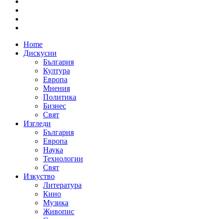
Home
Дискусии
България
Култура
Европа
Мнения
Политика
Бизнес
Свят
Изгледи
България
Европа
Наука
Технологии
Свят
Изкуство
Литература
Кино
Музика
Живопис