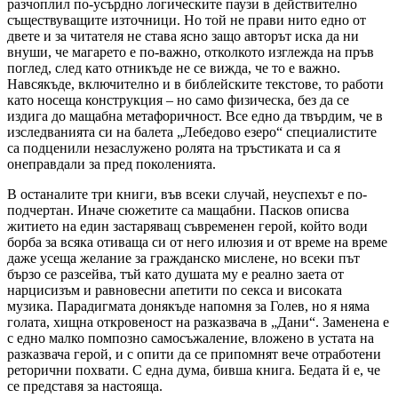
разчоплил по-усърдно логическите паузи в действително
съществуващите източници. Но той не прави нито едно от
двете и за читателя не става ясно защо авторът иска да ни
внуши, че магарето е по-важно, отколкото изглежда на пръв
поглед, след като отникъде не се вижда, че то е важно.
Навсякъде, включително и в библейските текстове, то работи
като носеща конструкция – но само физическа, без да се
издига до мащабна метафоричност. Все едно да твърдим, че в
изследванията си на балета „Лебедово езеро“ специалистите
са подценили незаслужено ролята на тръстиката и са я
онеправдали за пред поколенията.
В останалите три книги, във всеки случай, неуспехът е по-
подчертан. Иначе сюжетите са мащабни. Пасков описва
житието на един застаряващ съвременен герой, който води
борба за всяка отиваща си от него илюзия и от време на време
даже усеща желание за гражданско мислене, но всеки път
бързо се разсейва, тъй като душата му е реално заета от
нарцисизъм и равновесни апетити по секса и високата
музика. Парадигмата донякъде напомня за Голев, но я няма
голата, хищна откровеност на разказвача в „Дани“. Заменена е
с едно малко помпозно самосъжаление, вложено в устата на
разказвача герой, и с опити да се припомнят вече отработени
реторични похвати. С една дума, бивша книга. Бедата й е, че
се представя за настояща.