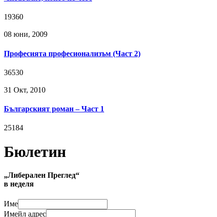
19360
08 юни, 2009
Професията професионализъм (Част 2)
36530
31 Окт, 2010
Българският роман – Част 1
25184
Бюлетин
„Либерален Преглед“
в неделя
Име
Имейл адрес