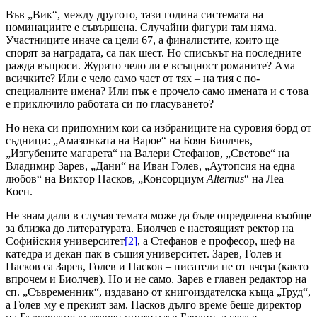
Във „Вик“, между другото, тази година системата на
номинациите е съвършена. Случайни фигури там няма.
Участниците иначе са цели 67, а финалистите, които ще
спорят за наградата, са пак шест. Но списъкът на последните
ражда въпроси. Журито чело ли е всъщност романите? Ама
всичките? Или е чело само част от тях – на тия с по-
специалните имена? Или пък е прочело само имената и с това
е приключило работата си по гласуването?
Но нека си припомним кои са избраниците на суровия борд от
съдници: „Амазонката на Варое“ на Боян Биолчев,
„Изгубените магарета“ на Валери Стефанов, „Светове“ на
Владимир Зарев, „Дани“ на Иван Голев, „Аутопсия на една
любов“ на Виктор Пасков, „Консорциум
Alternus
“ на Леа
Коен.
Не знам дали в случая темата може да бъде определена въобще
за близка до литературата. Биолчев е настоящият ректор на
Софийския университет
[2]
, а Стефанов е професор, шеф на
катедра и декан пак в същия университет. Зарев, Голев и
Пасков са Зарев, Голев и Пасков – писатели не от вчера (както
впрочем и Биолчев). Но и не само. Зарев е главен редактор на
сп. „Съвременник“, издавано от книгоиздателска къща „Труд“,
а Голев му е прекият зам. Пасков дълго време беше директор