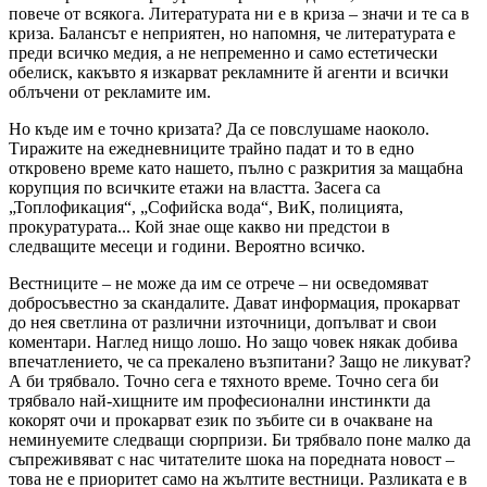
повече от всякога. Литературата ни е в криза – значи и те са в
криза. Балансът е неприятен, но напомня, че литературата е
преди всичко медия, а не непременно и само естетически
обелиск, какъвто я изкарват рекламните й агенти и всички
облъчени от рекламите им.
Но къде им е точно кризата? Да се повслушаме наоколо.
Тиражите на ежедневниците трайно падат и то в едно
откровено време като нашето, пълно с разкрития за мащабна
корупция по всичките етажи на властта. Засега са
„Топлофикация“, „Софийска вода“, ВиК, полицията,
прокуратурата... Кой знае още какво ни предстои в
следващите месеци и години. Вероятно всичко.
Вестниците – не може да им се отрече – ни осведомяват
добросъвестно за скандалите. Дават информация, прокарват
до нея светлина от различни източници, допълват и свои
коментари. Наглед нищо лошо. Но защо човек някак добива
впечатлението, че са прекалено възпитани? Защо не ликуват?
А би трябвало. Точно сега е тяхното време. Точно сега би
трябвало най-хищните им професионални инстинкти да
кокорят очи и прокарват език по зъбите си в очакване на
неминуемите следващи сюрпризи. Би трябвало поне малко да
съпреживяват с нас читателите шока на поредната новост –
това не е приоритет само на жълтите вестници. Разликата е в