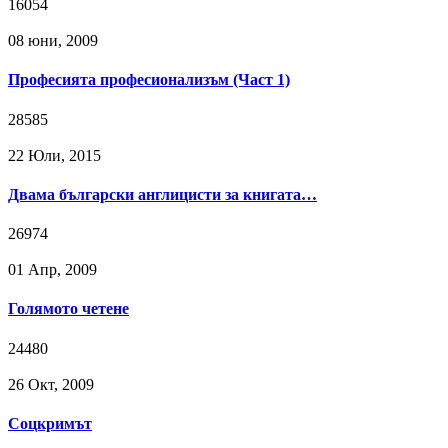
16054
08 юни, 2009
Професията професионализъм (Част 1)
28585
22 Юли, 2015
Двама български англицисти за книгата…
26974
01 Апр, 2009
Голямото четене
24480
26 Окт, 2009
Соцкримът