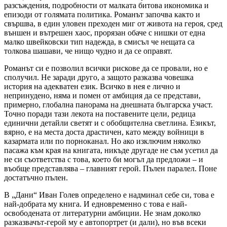
разсъждения, подробности от малката битова икономика и
епизоди от голямата политика. Романът започва както и
свършва, в един уловен преходен миг от живота на героя, сред
външен и вътрешен хаос, прорязан обаче с нишки от една
малко швейковски тип надежда, в смисъл че нещата са
толкова шашави, че нищо чудно и да се оправят.
Романът си е позволил всички рискове да се провали, но е
сполучил. Не заради друго, а защото разказва човешка
история на адекватен език. Всичко в нея е лично и
непринудено, няма и помен от амбиция да се представи,
примерно, глобална панорама на днешната българска участ.
Точно поради тази лекота на поставените цели, редица
единични детайли светят и с обобщителна светлина. Езикът,
вярно, е на места доста драстичен, като между войници в
казармата или по порноканал. Но ако изключим няколко
пасажа към края на книгата, никъде другаде не съм усетил да
не си съответства с това, което би могъл да предложи – и
въобще представлява – главният герой. Пълен паралел. Поне
достатъчно пълен.
В „Дани“ Иван Голев определено е надминал себе си, това е
най-добрата му книга. И едновременно с това е най-
освободената от литературни амбиции. Не знам доколко
разказвачът-герой му е автопортрет (и дали), но във всеки