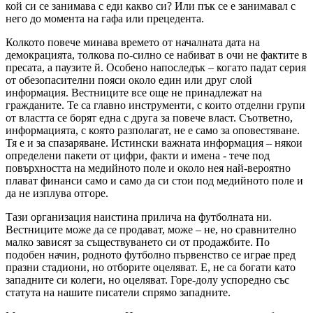
кой си се занимава с еди какво си? Или пък се е занимавал с
него до момента на гафа или прецедента.
Колкото повече минава времето от началната дата на
демокрацията, толкова по-силно се набиват в очи не фактите в
пресата, а паузите й. Особено напоследък – когато падат серия
от обезопасителни пояси около един или друг слой
информация. Вестниците все още не принадлежат на
гражданите. Те са главно инструменти, с които отделни групи
от властта се борят една с друга за повече власт. Съответно,
информацията, с която разполагат, не е само за оповестяване.
Тя е и за спазаряване. Истински важната информация – някои
определени пакети от цифри, факти и имена - тече под
повърхността на медийното поле и около нея най-вероятно
плават финанси само и само да си стои под медийното поле и
да не изплува отгоре.
Тази организация наистина прилича на футболната ни.
Вестниците може да се продават, може – не, но сравнително
малко зависят за съществуването си от продажбите. По
подобен начин, родното футболно първенство се играе пред
празни стадиони, но отборите оцеляват. Е, не са богати като
западните си колеги, но оцеляват. Горе-долу успоредно със
статута на нашите писатели спрямо западните.