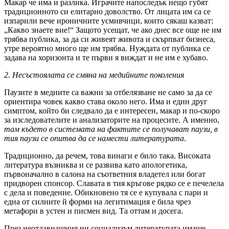
Макар че има и разлика. Играчите напоследък нещо губят
традиционното си елитарно доволство. От лицата им са се
изпарили вече ироничните усмивчици, които сякаш казват:
„Какво знаете вие!“ Защото усещат, че ако днес все още не им
трябва публика, за да си живеят живота и скърпват бизнеса,
утре вероятно много ще им трябва. Нуждата от публика се
задава на хоризонта и те първи я виждат и не им е хубаво.
2. Несъстоялата се смяна на медийните поколения
Паузите в медиите са важни за отбелязване не само за да се
ориентира човек какво става около него. Има и един друг
симптом, който би следвало да е интересен, макар и по-скоро
за изследователите и анализаторите на процесите. А именно,
там където в системата на фактите се получават паузи, в
тия паузи се опитва да се намести литературата
.
Традиционно, да речем, това винаги е било така. Високата
литература възниква и се развива като апологетика,
първоначално в салона на съответния владетел или богат
придворен спонсор. Славата в тия кръгове рядко се е печелела
с дела и поведение. Обикновено тя се е купувала с пари и
една от силните й форми на легитимация е била чрез
метафори в устен и писмен вид. Та оттам и досега.
През неотдавнашния ни социализъм литературата имаше