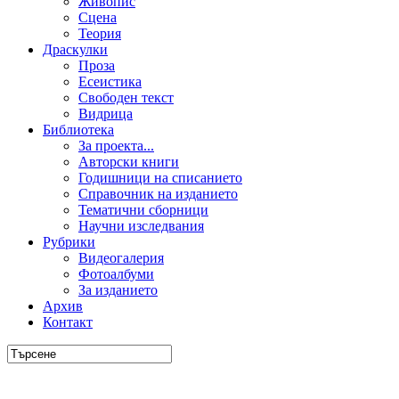
Живопис
Сцена
Теория
Драскулки
Проза
Есеистика
Свободен текст
Видрица
Библиотека
За проекта...
Авторски книги
Годишници на списанието
Справочник на изданието
Тематични сборници
Научни изследвания
Рубрики
Видеогалерия
Фотоалбуми
За изданието
Архив
Контакт