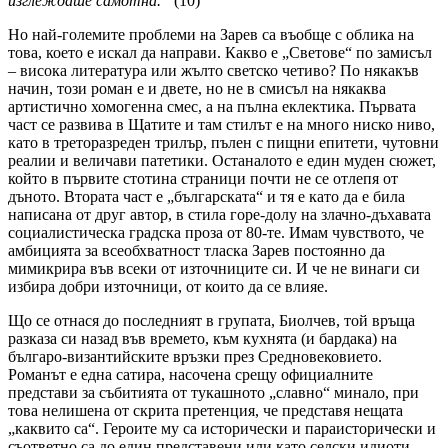
изглеждаше самотна.“
(10)
Но най-големите проблеми на Зарев са въобще с облика на
това, което е искал да направи. Какво е „Светове“ по замисъл
– висока литература или жълто светско четиво? По някакъв
начин, този роман е и двете, но не в смисъл на някаква
артистично хомогенна смес, а на пълна еклектика. Първата
част се развива в Щатите и там стилът е на много ниско ниво,
като в треторазреден трилър, пълен с пищни епитети, чутовни
реалии и величави патетики. Останалото е един муден сюжет,
който в първите стотина страници почти не се отлепя от
дъното. Втората част е „българската“ и тя е като да е била
написана от друг автор, в стила горе-долу на злачно-дъхавата
социалистическа градска проза от 80-те. Имам чувството, че
амбицията за всеобхватност тласка Зарев постоянно да
мимикрира във всеки от източниците си. И че не винаги си
избира добри източници, от които да се влияе.
Що се отнася до последният в групата, Биолчев, той връща
разказа си назад във времето, към кухнята (и бардака) на
българо-византийските връзки през Средновековието.
Романът е една сатира, насочена срещу официалните
представи за събитията от тукашното „славно“ минало, при
това нелишена от скрита претенция, че представя нещата
„каквито са“. Героите му са исторически и параисторически и
съответно са до един представени или като селски идиоти,