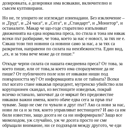
дозировката, а дозировки има всякакви, включително и
съвсем култивирани.
Но не, те упорито не изглеждат изненадани. Без изключение –
и „Труд“, и „24 часа“, и „Сега“, и „Стандарт“, и „Монитор“, и
останалите. Макар че що-годе старателно изпълняват
движенията на една нормална преса, по стила и тона им някак
всеки път разбираме, че това, което за нас е новост, за тях не е.
Сякаш този тип новини са новини само за нас, а за тях са
разкрития, направени по силата на неизбежността. Един вид,
„ех, и за това вече може да се пише.“
Откъде черпи силата си нашата ежедневна преса? От това, за
което пише, или от това,за което има споразумение да не
пише? От публичното поле или от някакви ниши под
повърхността му? От информацията или от тайната? Всеки
път когато стане някакъв прецедент, мутренско убийство или
корупционен скандал, из вестниците изведнъж, покрай
всичко останало, започват да се мяркат без предизвестие
някакви важни имена, които обаче едва сега за пръв път
чуваме. Защо не сме ги чували и друг път? Ако са нови за нас,
нови ли са и за тия, които управляват вестниците? И ако са им
били известни, защо досега не са ни информирали? Защо все
мимоходом, уж случайно, уж че досега просто не сме
обръщали внимание, ни се подхвърля между другото, че еди