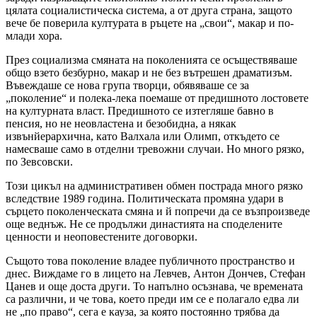
цялата социалистическа система, а от друга страна, защото
вече бе поверила културата в ръцете на „свои“, макар и по-
млади хора.
През социализма смяната на поколенията се осъществяваше
общо взето безбурно, макар и не без вътрешен драматизъм.
Въвеждаше се нова група творци, обявяваше се за
„поколение“ и полека-лека поемаше от предишното лостовете
на културната власт. Предишното се изтегляше бавно в
пенсия, но не неовластена и безобидна, а някак
извънйерархична, като Валхала или Олимп, откъдето се
намесваше само в отделни тревожни случаи. Но много рязко,
по Зевсовски.
Този цикъл на административен обмен пострада много рязко
вследствие 1989 година. Политическата промяна удари в
сърцето поколенческата смяна и й попречи да се възпроизведе
още веднъж. Не се продължи династията на споделените
ценности и неоповестените договорки.
Същото това поколение владее публичното пространство и
днес. Виждаме го в лицето на Левчев, Антон Дончев, Стефан
Цанев и още доста други. То напълно осъзнава, че времената
са различни, и че това, което преди им се е полагало едва ли
не „по право“, сега е кауза, за която постоянно трябва да