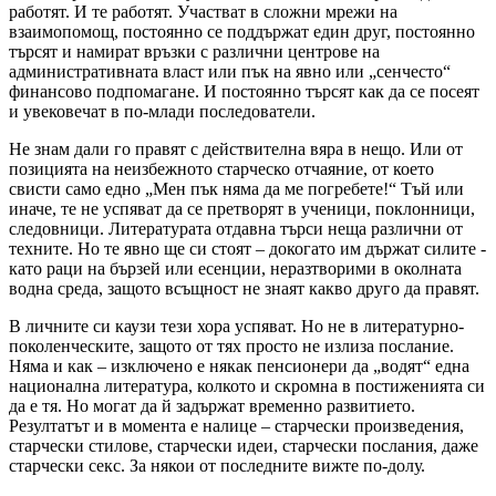
работят. И те работят. Участват в сложни мрежи на
взаимопомощ, постоянно се поддържат един друг, постоянно
търсят и намират връзки с различни центрове на
административната власт или пък на явно или „сенчесто“
финансово подпомагане. И постоянно търсят как да се посеят
и увековечат в по-млади последователи.
Не знам дали го правят с действителна вяра в нещо. Или от
позицията на неизбежното старческо отчаяние, от което
свисти само едно „Мен пък няма да ме погребете!“ Тъй или
иначе, те не успяват да се претворят в ученици, поклонници,
следовници. Литературата отдавна търси неща различни от
техните. Но те явно ще си стоят – докогато им държат силите -
като раци на бързей или есенции, неразтворими в околната
водна среда, защото всъщност не знаят какво друго да правят.
В личните си каузи тези хора успяват. Но не в литературно-
поколенческите, защото от тях просто не излиза послание.
Няма и как – изключено е някак пенсионери да „водят“ една
национална литература, колкото и скромна в постиженията си
да е тя. Но могат да й задържат временно развитието.
Резултатът и в момента е налице – старчески произведения,
старчески стилове, старчески идеи, старчески послания, даже
старчески секс. За някои от последните вижте по-долу.