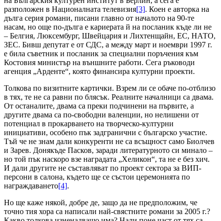
на Българския културен институт в Берлин, а сега е
разположен в Националната телевизия
[3]
. Коен е авторка на
дълга серия романи, писани главно от началото на 90-те
насам, но още по-дълга е кариерата й на посланик къде ли не
– Белгия, Люксембург, Швейцария и Лихтенщайн, ЕС, НАТО,
ЗЕС. Бивш депутат е от СДС, а между март и ноември 1997 г.
е била съветник и посланик за специални поръчения към
Костовия министър на външните работи. Сега ръководи
агенция „Арденте“, която финансира културни проекти.
Толкова по визитните картички. Взрем ли се обаче по-отблизо
в тях, те не са равни по блясък. Реалните началници са двама.
От останалите, двама са преки подчинени на първите, а
другите двама са по-свободни валенции, но нелишени от
потенциал в прокарването на творческо-културни
инициативи, особено пък задгранични с българско участие.
Тъй че не знам дали конкуренти не са всъщност само Биолчев
и Зарев. Донякъде Пасков, заради литературното си минало –
но той пък наскоро взе наградата „Хеликон“, та не е без хич.
И дали другите не съставляват по проект сектора за ВИП-
персони в салона, където ще се състои церемонията по
награждаването
[4]
.
Но ще каже някой, добре де, защо да не предположим, че
точно тия хора са написали най-свястните романи за 2005 г.?
Какво толкова изненадващо има? Нали поне част от тях са