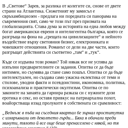
В „Светове“ Зарев, за разлика от колегите си, снове от двете
страни на Атлантика. Сюжетният му замисъл е
свръхамбициозен - предлага ни поредната си панорама на
съвременния свят, само че този път през призмата на
глобализацията. Става дума за историята на една любов между
богат американски евреин и интелигентна българка, която се
разгръща на фона на „срещата на цивилизациите“ и нейното
въздействие върху световния бизнес, електрониката и
човешките отношения. Романът се дели на две части, които
разгръщат действията си съответно „там“ и „тук“.
Къде се издънва този роман? Той някак все не успява да
изпълни предварителните си задания. Опитва се да бъде
интимен, но съумява да стане само пошъл. Опитва се да бъде
интелектуален, но създава само ужасна еклектика от теми и
стилове, уводни факти и псевдоистини, икономика, политика,
психоанализа и практически окултизъм. Опитва се по
законите на занаята да гарнира разказа си с нужните дози
еротика и секс, но оставя привкус на патриархална похот,
воайорстваща иззад пролуките в собствената си срамливост:
„Веднъж в пъба на съседния квартал бе зърнал проститутка
с изхвръкнали от деколтето гърди... Бяха я обичали преди
минути, тялото й все още беше пренаселено с някой, но тя