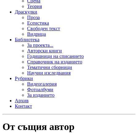
Сцена
Теория
Драскулки
Проза
Есеистика
Свободен текст
Видрица
Библиотека
За проекта...
Авторски книги
Годишници на списанието
Справочник на изданието
Тематични сборници
Научни изследвания
Рубрики
Видеогалерия
Фотоалбуми
За изданието
Архив
Контакт
От същия автор