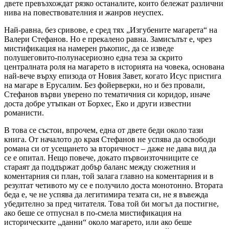
двете превъзхождат рязко останалите, които бележат различни
нива на повествователния и жанров неуспех.
Най-равна, без сривове, е сред тях „Изгубените магарета“ на
Валери Стефанов. Но е прекалено равна. Замисълът е, чрез
мистификация на намерен ръкопис, да се изведе
полушеговито-полунасериозно една теза за скрито
централната роля на магарето в историята на човека, основана
най-вече върху епизода от Новия Завет, когато Исус пристига
на магаре в Ерусалим. Без фойерверки, но и без провали,
Стефанов върви уверено по тематичния си коридор, иначе
доста добре утъпкан от Борхес, Еко и други известни
романисти.
В това се състои, впрочем, една от двете беди около тази
книга. От началото до края Стефанов не успява да освободи
романа си от усещането за вторичност – даже не дава вид да
се е опитал. Нещо повече, докато първоизточниците се
стараят да поддържат добър баланс между сюжетния и
коментарния си план, той залага главно на коментарния и в
резултат четивото му се е получило доста монотонно. Втората
беда е, че не успява да легитимира тезата си, не я въвежда
убедително за пред читателя. Това той би могъл да постигне,
ако беше се отпуснал в по-смела мистификация на
историческите „данни“ около магарето, или ако беше