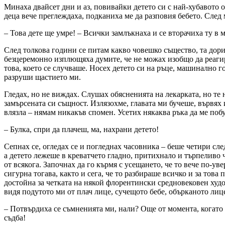
Минаха двайсет дни и аз, повивайки детето си с най-хубавото 
деца вече преглеждаха, подканиха ме да разповия бебето. След 
– Това дете ще умре! – Всички замлъкнаха и се вторачиха ту в м
След толкова години се питам какво човешко същество, та дори 
безцеремонно изплющяха думите, че не можах изобщо да реагира
това, което се случваше. Носех детето си на ръце, машинално г
разруши щастието ми.
Гледах, но не виждах. Слушах обясненията на лекарката, но те 
замърсената си същност. Излязохме, главата ми бучеше, вървях 
влязла – нямам никакъв спомен. Усетих някаква ръка да ме побу
– Булка, спри да плачеш, ма, нахрани детето!
Сепнах се, огледах се и погледнах часовника – беше четири сле
а детето лежеше в креватчето гладно, притихнало и търпеливо 
от всякога. Започнах да го кърмя с усещането, че то вече по-у
сигурна тогава, както и сега, че то разбираше всичко и за тов
достойна за четката на някой флорентински средновековен худо
видя подутото ми от плач лице, сучещото бебе, обърканото лице 
– Потвърдиха се съмненията ми, нали? Още от момента, когато г
съдба!