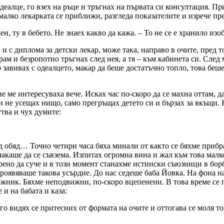
одеалце, го взех на ръце и тръгнах на първата си консултация.
малко лекарката се приближи, разгледа показателите и изрече пр
ен, ту в бебето. Не знаех какво да кажа. – То не се е хранило из
и с диплома за детски лекар, може така, направо в очите, пред 
м и безропотно тръгнах след нея, а тя – към кабинета си. След
о завивах с одеалцето, макар да беше достатъчно топло, това беш
не ме интересуваха вече. Исках час по-скоро да се махна оттам, 
и не усещах нищо, само прегръщах детето си и бързах за вкъщи. К
тва и чух думите:
д обяд… Точно четири часа бяха минали от както се бяхме прибра
чакаше да се съвзема. Изпитах огромна вина и жал към това мал
верено да суче и в този момент станахме истински съюзници в борб
а проявяваше такова усърдие. До нас седеше баба Йовка. На фона
жник. Бяхме неподвижни, по-скоро вцепенени. В това време се по
и на бабата и каза:
о видях се притесних от формата на очите и оттогава се моля това