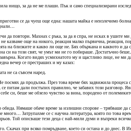
лила нищо, за да не ме плаши. Пък и само специализирани изслед
 приготви се да чуеш още една: нашата майка е неизлечимо болна
еднали…
и да повтори. Махнах с ръка, за да я спра, не исках в ушите ми
е казваме още на никого, реакция малко първична, реакция, пор
та на близките и какво ли още не. Бях объркана и каквото и да 
ина си на този свят, че умът ми не го побираше. Достатъчно беш
авърна. Когато видях усмихнатото му и щастливо лице, не ми да
една вечер се престраших и му казах:
та не са съвсем наред.
 Не посмях да продължа. През това време бях задвижила процеса с
и, се питам дали постъпих правилно, че забавих този разговор. Я
ебе си, беше ме обзело чувство за вина, породено от полемиките
обида. Нямаше обаче време за излишни спорове – трябваше да се
 много… Затрупахме се с научна литература, която по това врем
рьов. Той описваше тези деца с най-мили думи и въпреки всичко
го. Скачах при всяко помръдване, което си остана и до днес. В