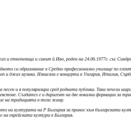
з и етнопевица и синът ѝ Иво, роден на 24.06.1977г. със Синдро
редното си образование в Средно професионално училище по елек
п и джаз музика. Изнасяла е концерти в Унгария, Италия, Сърби
а песен и я популяризира сред родната публика. Така печели шир
стове. Създател е и диригент на две вокални формации за трад
ние на традицията в този жанр.
о на културата на Р България за принос към българската култ
 на еврейската култура в България.