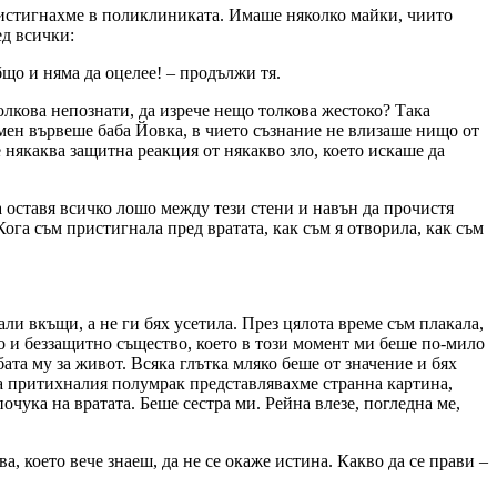
 Пристигнахме в поликлиниката. Имаше няколко майки, чиито
ед всички:
общо и няма да оцелее! – продължи тя.
толкова непознати, да изрече нещо толкова жестоко? Така
 мен вървеше баба Йовка, в чието съзнание не влизаше нищо от
е някаква защитна реакция от някакво зло, което искаше да
да оставя всичко лошо между тези стени и навън да прочистя
ога съм пристигнала пред вратата, как съм я отворила, как съм
ли вкъщи, а не ги бях усетила. През цялота време съм плакала,
ко и беззащитно същество, което в този момент ми беше по-мило
ата му за живот. Всяка глътка мляко беше от значение и бях
 на притихналия полумрак представлявахме странна картина,
чука на вратата. Беше сестра ми. Рейна влезе, погледна ме,
, което вече знаеш, да не се окаже истина. Какво да се прави –