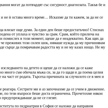
вания могат да потвърдят със сигурност диагнозата. Такъв бе и
 и не ѝ остава много време… Искахме да ти кажем, за да не се
 да влизат още думи. За един ден беше предостатъчно! Стиснах
одена от уплаха и чувство за срам. Срам, който прилича на
си помислех в този момент, щеше да е неадекватно. Как щях да
е, че преживях този силен шок, нямаше нужда да му причинявам
де сърце да помрачавам радостта му и не му казах нищо. Не му
 изследването на детето и щеше да се наложи да се каже
вно много съм обичала мъжа си, за да го щадя и да поема целия
 на част от родата. Търсеха причината за случилото се в мен и
 реагира. Сестрите ми и аз започнахме да се учим в движение.
е, по тези въпроси беше доста ограничена. Прочетохме някои
 предупреждаваше да не се глезят.
 Института по педриатрия в София се наложи да направим