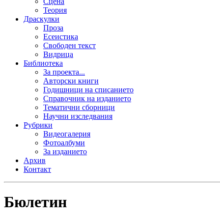
Сцена
Теория
Драскулки
Проза
Есеистика
Свободен текст
Видрица
Библиотека
За проекта...
Авторски книги
Годишници на списанието
Справочник на изданието
Тематични сборници
Научни изследвания
Рубрики
Видеогалерия
Фотоалбуми
За изданието
Архив
Контакт
Бюлетин