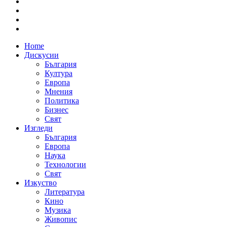
Home
Дискусии
България
Култура
Европа
Мнения
Политика
Бизнес
Свят
Изгледи
България
Европа
Наука
Технологии
Свят
Изкуство
Литература
Кино
Музика
Живопис