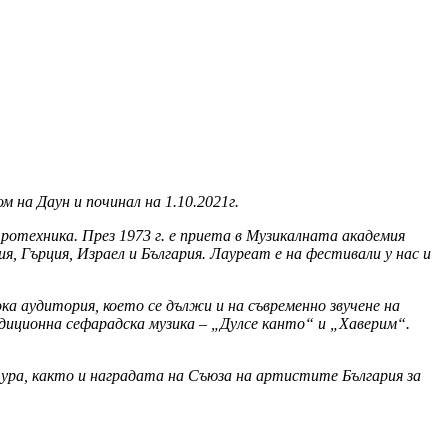
м на Даун и починал на 1.10.2021г.
тротехника. През 1973 г. е приета в Музикалната академия
я, Гърция, Израел и България. Лауреат е на фестивали у нас и
ока аудитория, което се дължи и на съвременно звучене на
иционна сефарадска музика – „Дулсе канто“ и „Хаверим“.
ура, както и наградата на Съюза на артистите България за