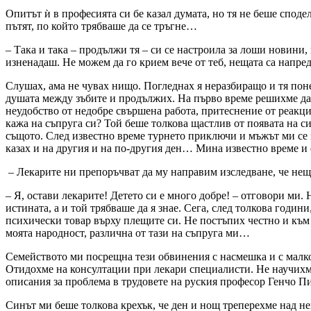
Опитът ѝ в професията си бе казал думата, но тя не беше споде
пътят, по който трябваше да се тръгне…
– Така и така – продължи тя – си се настроила за лоши новини,
изненадаш. Не можем да го крием вече от теб, нещата са напр
Слушах, ама не чувах нищо. Погледнах я неразбиращо и тя понеч
душата между зъбите и продължих. На първо време решихме да н
неудобство от недобре свършена работа, притеснение от реакция
кажа на съпруга си? Той беше толкова щастлив от появата на с
същото. След известно време турнето приключи и мъжът ми се з
казах и на другия и на по-другия ден… Мина известно време и 
– Лекарите ни препоръчват да му направим изследване, че неща
– Я, остави лекарите! Детето си е много добре! – отговори ми.
истината, а и той трябваше да я знае. Сега, след толкова годин
психически товар върху плещите си. Не постъпих честно и към с
моята народност, различна от тази на съпруга ми…
Семейството ми посрещна тези обвинения с насмешка и с малко 
Отидохме на консултации при лекари специалисти. Не научихме
описания за проблема в трудовете на руския професор Генчо Пи
Синът ми беше толкова крехък, че ден и нощ треперехме над не