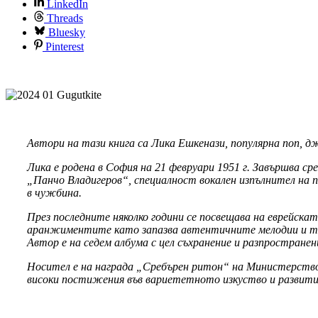
LinkedIn
Threads
Bluesky
Pinterest
Автори на тази книга са Лика Ешкенази, популярна поп, джа
Лика е родена в София на 21 февруари 1951 г. Завършва с
„Панчо Владигеров“, специалност вокален изпълнител на по
в чужбина.
През последните няколко години се посвещава на еврейскат
аранжиментите като запазва автентичните мелодии и тек
Автор е на седем албума с цел съхранение и разпростране
Носител е на награда „Сребърен ритон“ на Министерствот
високи постижения във вариететното изкуство и развитие