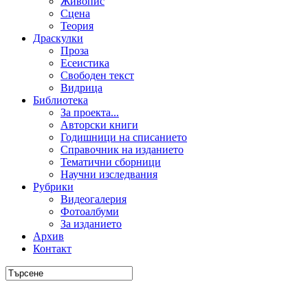
Живопис
Сцена
Теория
Драскулки
Проза
Есеистика
Свободен текст
Видрица
Библиотека
За проекта...
Авторски книги
Годишници на списанието
Справочник на изданието
Тематични сборници
Научни изследвания
Рубрики
Видеогалерия
Фотоалбуми
За изданието
Архив
Контакт