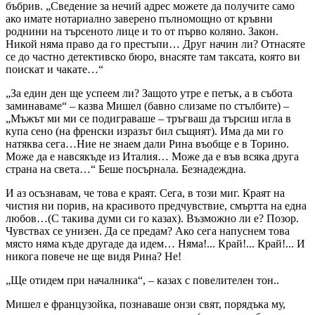
бъбрив. „Сведение за нечий адрес можете да получите само
ако имате нотариално заверено пълномощно от кръвни
роднини на търсеното лице и то от първо коляно. Закон.
Никой няма право да го престъпи… Друг начин ли? Отнасяте
се до частно детективско бюро, внасяте там таксата, която ви
поискат и чакате…“
„За един ден ще успеем ли? Защото утре е петък, а в събота
заминаваме“ – казва Мишел (бавно слизаме по стълбите) –
„Мъжът ми ми се подиграваше – тръгваш да търсиш игла в
купа сено (на френски изразът бил същият). Има да ми го
натяква сега…Ние не знаем дали Рина въобще е в Торино.
Може да е навсякъде из Италия… Може да е във всяка друга
страна на света…“ Беше посърнала. Безнадеждна.
И аз осъзнавам, че това е краят. Сега, в този миг. Краят на
чистия ни порив, на красивото предчувствие, смъртта на една
любов…(С такива думи си го казах). Възможно ли е? Позор.
Чувствах се унизен. Да се предам? Ако сега напуснем това
място няма къде другаде да идем… Няма!... Край!... Край!... И
никога повече не ще видя Рина? Не!
„Ще отидем при началника“, – казах с повелителен тон..
Мишел е французойка, познаваше онзи свят, порядъка му,