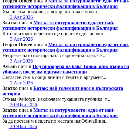
Георги Ончев
писа в
Митът за потурчването: една от най-
успешните исторически фалшификации в България
Хм, не съм психолог, а лекар, но това е малка...
3 Авг 2026
Златко
писа в
Митът за потурчването: една от най-
успешните исторически фалшификации в България
Като психолог вероятно ще оцените една аналог...
3 Авг 2026
Георги Ончев
писа в
Митът за потурчването: една от най-
успешните исторически фалшификации в България
Непрекъснато повтаряната съвременна идея, че ...
3 Авг 2026
Avram
писа в
Под прозореца на баба Тонка, или: първо ги
убиваме, после им вдигаме паметници
Съгласен съм в общи линии с тезите и аргумент...
2 Авг 2026
Златко
писа в
Батак: най-големият внос в българската
история
Откъм Фейсбук (изключвам тукашната публика, т...
30 Юли 2026
Златко
писа в
Митът за потурчването: една от най-
успешните исторически фалшификации в България
За да поставим нещата по местата им:Обичайния...
30 Юли 2026