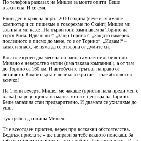
По телефона разказах на Мишел за моите опити. Беше
възхитена. И се смя.
Един ден в края на април 2010 година (вече и тя имаше
компютър и си пишехме и говорехме по Скайп) Мишел ми
звънна и ми каза: „На първи юни заминавам за Торино да
търся Рина. Идваш ли?“ „Защо Торино?“ „Защото намерих
последното и писмо до мене, то е от Торино“. „Идвам!“ –
казах и знаех, че няма да се отвърна от думите си.
Когато е купен два месеца по рано, самолетният билет до
Милано е невероятно евтин (има такава компания!), а от там
до Торино са 160 км. И автобусите тръгват направо от
летището. Компютърът е велико откритие – знае абсолютно
всичко!
На 1 юни вечерта Мишел ме чакаше (пристигнала преди мен с
влака) на рецепцията на малък хотел в центъра на Торино.
Беше запазила стаи предварително. И двамата се ухилихме до
уши.
Тук трябва да опиша Мишел.
Тя е всеотдаен приятел, верен при всякакви обстоятелства.
Веднъж приела те – ще направи за тебе каквото поискаш. За
тебе и за твоите приятели – те са нейни. Тя е комунистка. И до