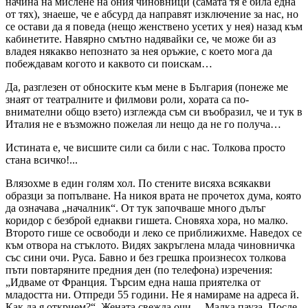
начина на мислене на ония чиновници (самата тя е била една
от тях), знаеше, че е абсурд да направят изключение за нас, но
се остави да я поведа (нещо женствено усетих у нея) назад към
кабинетите. Навярно смътно надявайки се, че може би аз
владея някакво непознато за нея оръжие, с което мога да
побеждавам когото и каквото си поискам…
Да, разглезен от обноските към мене в България (понеже ме
знаят от театралните и филмови роли, хората са по-
внимателни общо взето) изглежда съм си въобразил, че и тук в
Италия не е възможно пожелая ли нещо да не го получа…
Истината е, че висшите сили са били с нас. Толкова просто
стана всичко!...
Влязохме в един голям хол. По стените висяха всякакви
образци за попълване. На никоя врата не прочетох дума, която
да означава „началник“. От тук започваше много дълъг
коридор с безброй еднакви гишета. Сновяха хора, но малко.
Второто гише се освободи и леко се приближихме. Наведох се
към отвора на стъклото. Видях закръглена млада чиновничка
със сини очи. Руса. Бавно и без грешка произнесох толкова
пъти повтаряните предния ден (по телефона) изречения:
„Идваме от Франция. Търсим една наша приятелка от
младостта ни. Отпреди 55 години. Не я намираме на адреса й.
Как да я открием?“. Жената свежда очи… Малка пауза. После