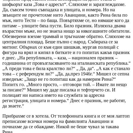
шофьорът каза „Това е адресът“. Слязохме и заразглеждахме.
Да, съвсем точно съвпадаха и улицата, и номера. Но на
звънците не прочетохме нито Аванцини, както Рина била по
мъж, нито Тести – по баща. Повъртяхме се, но нямаше кого да
питаме – улиците бяха пусти. Било празник. Излязоха двама
възрастни мъже, но не знаеха нищо за някогашните обитатели.
Обезверени взехме трамвай и тръгнахме обратно. Слязохме на
централния площад. Беше пълно с народ. Събираха се за
митинг. Обърнах се към един шишкав, мургав полицай с
фигура на врял и кипял в битките и го попитах какъв празник
е днес. „На републиката, – каза, – национален празник –
годишнина от провъзгласяването на италианската република.“
„А преди това е била кралство ли?“ „ Да, да“. „А как е станало
това – с референдум ли?“ „Да, да,през 1946г.“ Мишел се сепна
изведнъж: „Защо не го попиташ как да намерим Рина?“
Попитх го. „Много просто, – отговори той. – Имате ли нещо
за писане?“ Мишел му даде писалка и тефтерчето си. И
полицаят ни написа името на службата за адресна
регистрация, улицата и номера.“ Днес е празник, не работят,
да знаете.“
Прибрахме се в хотела. От телефонната книга и от моя лаптоп
преписахме всички номера на фамилията Аванцини и
почнахме да се обаждаме. Никой не беше чувал за такава
Рина.