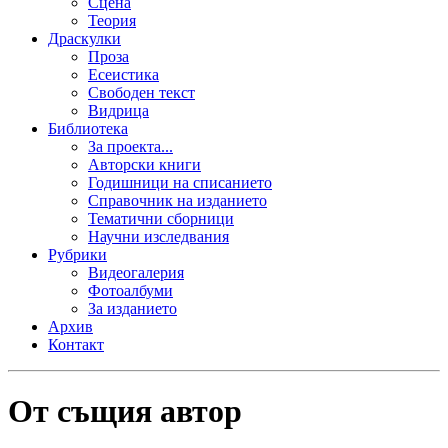
Сцена
Теория
Драскулки
Проза
Есеистика
Свободен текст
Видрица
Библиотека
За проекта...
Авторски книги
Годишници на списанието
Справочник на изданието
Тематични сборници
Научни изследвания
Рубрики
Видеогалерия
Фотоалбуми
За изданието
Архив
Контакт
От същия автор