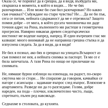
Оказа се, че поривът да я срещна, да я видя, възбудата ми,
свършиха в момента, в който я видях… Не че бях
разочарован… Или може би съм бил разочарован? Но какво
съм очаквал? Събуждане на стари чувства? Не… Да не би пък,
сега се питам, нейната сдържаност да ме е отрезвила? Защото
помня добре – от мига, в който русата чиновничка ни даде
точния адрес на Рина, вълнението ми растеше в геометрична
прогресия. Навярно някакъв древен следотърсачески
инстинкт ме водеше напред, напред. И един вътрешен глас ми
казваше: много внимавай да не направиш грешна стъпка и да
изпуснеш следата. За да я видя, да я видя!
Не бих я познал, ако бях я срещнал на улицата.Всъщност аз
съм помнел не нея, а нейната снимка за паспорт. Тя ми се е
била запечатала. А тази Рина по нищо не приличаше на
снимката.
Не, нямаше бурни изблици на изненада, на радост, по-скоро
смутена ми се стори… Не спирахме да говорим, качвайки се
нагоре с асансьора – задаваше въпрос след въпрос. Влязохме в
апартамента. Разведе ни да го разгледаме. Голям, добре
нареден, на пода – плочки, изключително чисто, лъщи,
спретнато, пълен ред навсякъде.
Седнахме в столовата, до кухнята.