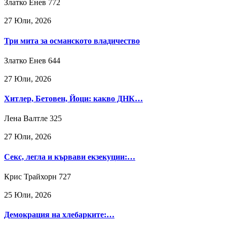
Златко Енев
772
27 Юли, 2026
Три мита за османското владичество
Златко Енев
644
27 Юли, 2026
Хитлер, Бетовен, Йоци: какво ДНК…
Лена Валтле
325
27 Юли, 2026
Секс, легла и кървави екзекуции:…
Крис Трайхорн
727
25 Юли, 2026
Демокрация на хлебарките:…