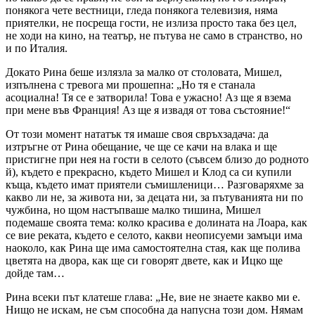
понякога чете вестници, гледа понякога телевизия, няма
приятелки, не посреща гости, не излиза просто така без цел,
не ходи на кино, на театър, не пътува не само в странство, но
и по Италия.
Докато Рина беше излязла за малко от столовата, Мишел,
изпълнена с тревога ми прошепна: „Но тя е станала
асоциална! Тя се е затворила! Това е ужасно! Аз ще я взема
при мене във Франция! Аз ще я извадя от това състояние!“
От този момент нататък тя имаше своя свръхзадача: да
изтръгне от Рина обещание, че ще се качи на влака и ще
пристигне при нея на гости в селото (съвсем близо до родното
й), където е прекрасно, където Мишел и Клод са си купили
къща, където имат приятели съмишленици… Разговаряхме за
какво ли не, за живота ни, за децата ни, за пътуванията ни по
чужбина, но щом настъпваше малко тишина, Мишел
подемаше своята тема: колко красива е долината на Лоара, как
се вие реката, където е селото, какви неописуеми замъци има
наоколо, как Рина ще има самостоятелна стая, как ще полива
цветята на двора, как ще си говорят двете, как и Ицко ще
дойде там…
Рина всеки път клатеше глава: „Не, вие не знаете какво ми е.
Нищо не искам, не съм способна да напусна този дом. Нямам