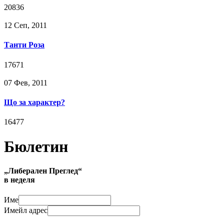
20836
12 Сeп, 2011
Танти Роза
17671
07 Фев, 2011
Що за характер?
16477
Бюлетин
„Либерален Преглед“
в неделя
Име
Имейл адрес