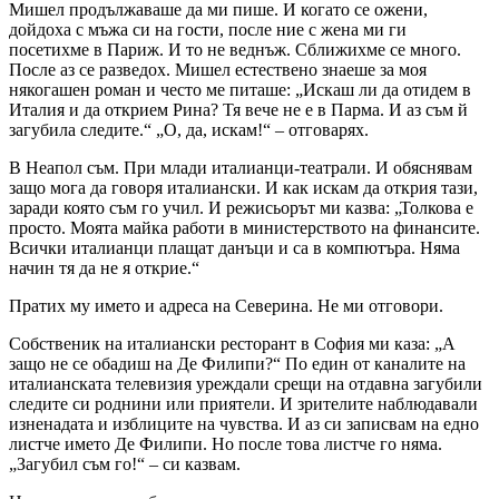
Мишел продължаваше да ми пише. И когато се ожени,
дойдоха с мъжа си на гости, после ние с жена ми ги
посетихме в Париж. И то не веднъж. Сближихме се много.
После аз се разведох. Мишел естествено знаеше за моя
някогашен роман и често ме питаше: „Искаш ли да отидем в
Италия и да открием Рина? Тя вече не е в Парма. И аз съм й
загубила следите.“ „О, да, искам!“ – отговарях.
В Неапол съм. При млади италианци-театрали. И обяснявам
защо мога да говоря италиански. И как искам да открия тази,
заради която съм го учил. И режисьорът ми казва: „Толкова е
просто. Моята майка работи в министерството на финансите.
Всички италианци плащат данъци и са в компютъра. Няма
начин тя да не я открие.“
Пратих му името и адреса на Северина. Не ми отговори.
Собственик на италиански ресторант в София ми каза: „А
защо не се обадиш на Де Филипи?“ По един от каналите на
италианската телевизия уреждали срещи на отдавна загубили
следите си роднини или приятели. И зрителите наблюдавали
изненадата и изблиците на чувства. И аз си записвам на едно
листче името Де Филипи. Но после това листче го няма.
„Загубил съм го!“ – си казвам.