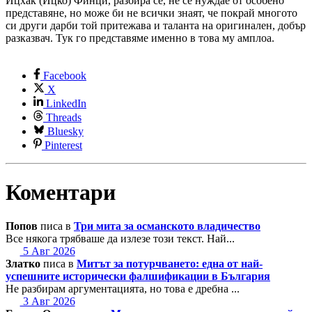
Ицхак (Ицко) Финци, разбира се, не се нуждае от особено
представяне, но може би не всички знаят, че покрай многото
си други дарби той притежава и таланта на оригинален, добър
разказвач. Тук го представяме именно в това му амплоа.
Facebook
X
LinkedIn
Threads
Bluesky
Pinterest
Коментари
Попов
писа в
Три мита за османското владичество
Все някога трябваше да излезе този текст. Най...
5 Авг 2026
Златко
писа в
Митът за потурчването: една от най-
успешните исторически фалшификации в България
Не разбирам аргументацията, но това е дребна ...
3 Авг 2026