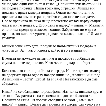
ми подава един бял лист и казва: „Напишете тук името й.“ И
ми подава писалка. Пиша трескаво, с грешки, Мишел ми
показва с пръст къде да поправя. Онази взима листа и го
преписва на компютъра си, чийто екран ние не виждаме.
После преписва на ръка нещо прочетено от там върху същия
лист и ни го подава. „ Ето новия й адрес,“ – казва. – „Мъжът й
е починал преди дванадесет години. Забранено ни е да го
правим, но вие сте туристи, идвате за малко, нали …“ И ми се
усмихна.
Мишел беше като дете, получило най-мечтания подарък в
живота си. Аз – като човекът, който й го е направил.
В колата не можехме да мълчим и шофьорът трябваше да
слуша нашите перипетии. Като че ли подкара по-бързо.
Бяха няколко жилищни блока с ограда. На четвъртия звънец
на дворната врата отдолу нагоре пишеше „Аванцини“ и под
Аванцини – Тести“. Ето я! Тя е! Тя е! Невъзможно е да сме
сбъркали.
Никой не се обаждаше по домофона. Натиснах няколко други
звънци. Възрастна жена се появи на един от балконите.
Попитах за Рина. Тя посочи съседния балкон. „Там няма
никой“, – казах. „Влезте да я почакате в двора. Сигурно е на