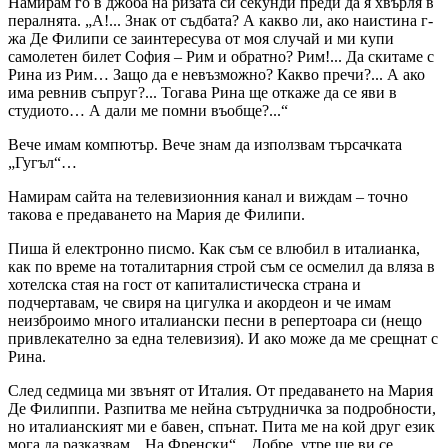
Намирам го в джоба на ризата си секунди преди да я хвърля в
пералнята. „А!... Знак от съдбата? А какво ли, ако наистина г-
жа Де Филипи се заинтересува от моя случай и ми купи
самолетен билет София – Рим и обратно? Рим!... Да скитаме с
Рина из Рим… Защо да е невъзможно? Какво пречи?... А ако
има ревнив съпруг?... Тогава Рина ще откаже да се яви в
студиото… А дали ме помни въобще?...“
Вече имам компютър. Вече знам да използвам търсачката
„Гугъл“…
Намирам сайта на телевизионния канал и виждам – точно
такова е предаването на Мария де Филипи.
Пиша й електронно писмо. Как съм се влюбил в италианка,
как по време на тоталитарния строй съм се осмелил да вляза в
хотелска стая на гост от капиталистическа страна и
подчертавам, че свиря на цигулка и акордеон и че имам
неизброимо много италиански песни в репертоара си (нещо
привлекателно за една телевизия). И ако може да ме срещнат с
Рина.
След седмица ми звънят от Италия. От предаването на Мария
Де Филиппи. Разпитва ме нейна сътрудничка за подробности,
но италианският ми е бавен, спънат. Пита ме на кой друг език
мога да разказвам. „На Френски“. „Добре, утре ще ви се