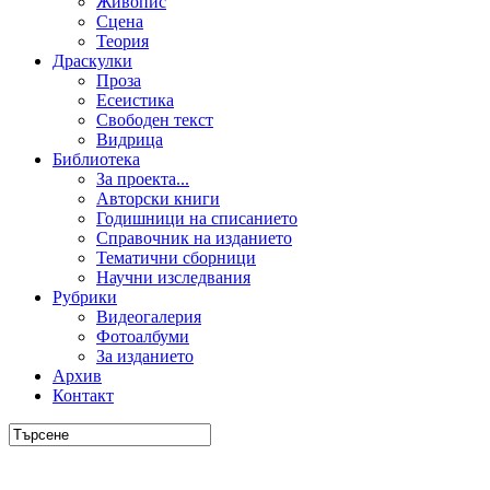
Живопис
Сцена
Теория
Драскулки
Проза
Есеистика
Свободен текст
Видрица
Библиотека
За проекта...
Авторски книги
Годишници на списанието
Справочник на изданието
Тематични сборници
Научни изследвания
Рубрики
Видеогалерия
Фотоалбуми
За изданието
Архив
Контакт