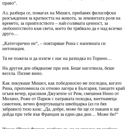
право“.
Аз, разбира се, помагах на Мишел, прибавях философски
разсъждения за краткостта на живота, за лековитата роля на
времето, за приятелството – най-голямата ценност, за
любопитството към света, което би трябвало да е над всичко
друго…
„Категорично не“, – повтаряше Рина с напевната си
интонация.
Тя не пожела и да излезе с нас на разходка из Торино…
На другия ден обядвахме при нея. Беше наготвила, беше
весела. Пихме вино.
Как ликуваше Мишел, как победоносно ме погледна, когато
Рина, припомнила си отново лагера в България, танците край
огъня вечер, красивия Джузеппе от Рим, смешния Нино от
Милано, Роже от Париж с патравата походка, виетнамеца
самотник, вечно флиртуващата швейцарка (аз ги бях
забравил) тихо каза: „Да, добре, може би ще се наканя и ще
дойда при тебе във Франция за един-два дни… Може би!“