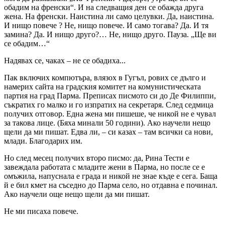
обадим на френски“. И на следващия ден се обажда друга
жена. На френски. Наистина ли само целувки. Да, наистина.
И нищо повече ? Не, нищо повече. И само тогава? Да. И тя
замина? Да. И нищо друго?… Не, нищо друго. Пауза. „Ще ви
се обадим…“
Надявах се, чаках – не се обадиха...
Пак включих компютъра, влязох в Гугъл, рових се дълго и
намерих сайта на градския комитет на комунистическата
партия на град Парма. Преписах писмото си до Де Филиппи,
съкратих го малко и го изпратих на секретаря. След седмица
получих отговор. Една жена ми пишеше, че никой не е чувал
за такова лице. (Бяха минали 50 години). Ако научели нещо
щели да ми пишат. Едва ли, – си казах – там всички са нови,
млади. Благодарих им.
Но след месец получих второ писмо: да, Рина Тести е
завеждала работата с младите жени в Парма, но после се е
омъжила, напуснала е града и никой не знае къде е сега. Баща
й е бил кмет на съседно до Парма село, но отдавна е починал.
Ако научели още нещо щели да ми пишат.
Не ми писаха повече.