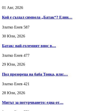
01 Авг, 2026
Кой е създал символа „Батак“? Един…
Златко Енев
587
30 Юли, 2026
Батак: най-големият внос в…
Златко Енев
477
29 Юли, 2026
Под прозореца на баба Тонка, или:…
Златко Енев
421
28 Юли, 2026
Митът за потурчването: една от…