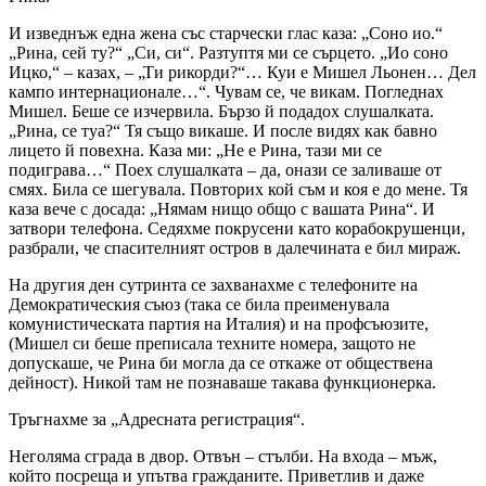
И изведнъж една жена със старчески глас каза: „Соно ио.“
„Рина, сей ту?“ „Си, си“. Разтуптя ми се сърцето. „Ио соно
Ицко,“ – казах, – „Ти рикорди?“… Куи е Мишел Льонен… Дел
кампо интернационале…“. Чувам се, че викам. Погледнах
Мишел. Беше се изчервила. Бързо й подадох слушалката.
„Рина, се туа?“ Тя също викаше. И после видях как бавно
лицето й повехна. Каза ми: „Не е Рина, тази ми се
подиграва…“ Поех слушалката – да, онази се заливаше от
смях. Била се шегувала. Повторих кой съм и коя е до мене. Тя
каза вече с досада: „Нямам нищо общо с вашата Рина“. И
затвори телефона. Седяхме покрусени като корабокрушенци,
разбрали, че спасителният остров в далечината е бил мираж.
На другия ден сутринта се захванахме с телефоните на
Демократическия съюз (така се била преименувала
комунистическата партия на Италия) и на профсъюзите,
(Мишел си беше преписала техните номера, защото не
допускаше, че Рина би могла да се откаже от обществена
дейност). Никой там не познаваше такава функционерка.
Тръгнахме за „Адресната регистрация“.
Неголяма сграда в двор. Отвън – стълби. На входа – мъж,
който посреща и упътва гражданите. Приветлив и даже