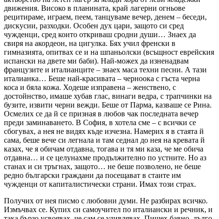
движения. Високо в планината, край лагерни огньове
рецитираме, играем, пеем, танцуваме вечер, денем – беседи,
дискусии, разходки. Особен дух цари, защото си сред
чужденци, сред които откриваш сродни души… Знаех да
свиря на акордеон, на цигулка. Бях учил френски в
гимназията, опитвах се и на шпаньолски (всъщност еврейския
испански на двете ми баби). Най-можех да изненадвам
французите и италианците – знаех маса техни песни. А тази
италианка… Беше най-красивата – черноока с гъста черна
коса и бяла кожа. Ходеше изправена – женствено, с
достойнство, имаше хубав глас, винаги ведра, с трапчинки на
бузите, извити черни вежди. Беше от Парма, казваше се Рина.
Осмелих се да й се призная в любов чак последната вечер
преди заминаването. В София, в хотела сме – с всички се
сбогувах, а нея не видях къде изчезна. Намерих я в стаята й
сама, беше вече си легнала и там седнал до нея на кревата й
казах, че я обичам отдавна, тогава и тя ми каза, че ме обича
отдавна… и се целунахме продължително по устните. Но аз
станах и си тръгнах, защото… не беше позволено, не беше
редно български граждани да посещават в стаите им
чужденци от капиталистически страни. Имах този страх.
Получих от нея писмо с любовни думи. Не разбирах всичко.
Измъчвах се. Купих си самоучител по италиански и речник, и
така бързо усвоявах, че сам се удивлявах. Пишех бавно, дълго,