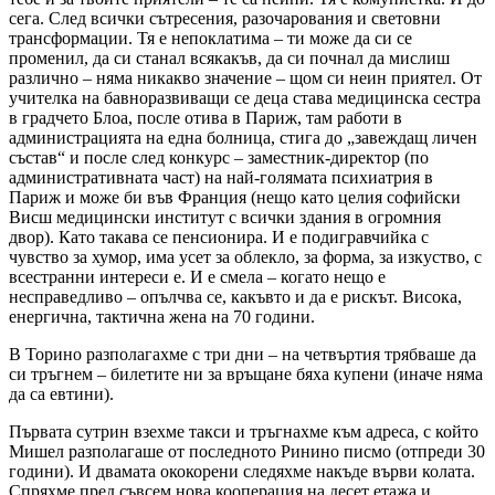
сега. След всички сътресения, разочарования и световни
трансформации. Тя е непоклатима – ти може да си се
променил, да си станал всякакъв, да си почнал да мислиш
различно – няма никакво значение – щом си неин приятел. От
учителка на бавноразвиващи се деца става медицинска сестра
в градчето Блоа, после отива в Париж, там работи в
администрацията на една болница, стига до „завеждащ личен
състав“ и после след конкурс – заместник-директор (по
административната част) на най-голямата психиатрия в
Париж и може би във Франция (нещо като целия софийски
Висш медицински институт с всички здания в огромния
двор). Като такава се пенсионира. И е подигравчийка с
чувство за хумор, има усет за облекло, за форма, за изкуство, с
всестранни интереси е. И е смела – когато нещо е
несправедливо – опълчва се, какъвто и да е рискът. Висока,
енергична, тактична жена на 70 години.
В Торино разполагахме с три дни – на четвъртия трябваше да
си тръгнем – билетите ни за връщане бяха купени (иначе няма
да са евтини).
Първата сутрин взехме такси и тръгнахме към адреса, с който
Мишел разполагаше от последното Ринино писмо (отпреди 30
години). И двамата ококорени следяхме накъде върви колата.
Спряхме пред съвсем нова кооперация на десет етажа и