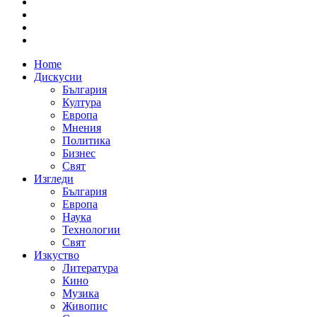
Home
Дискусии
България
Култура
Европа
Мнения
Политика
Бизнес
Свят
Изгледи
България
Европа
Наука
Технологии
Свят
Изкуство
Литература
Кино
Музика
Живопис