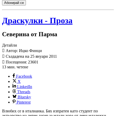
Абонирай се
Драскулки - Проза
Северина от Парма
Детайли
Автор: Ицко Финци
Създадена на 25 януари 2011
Посещения: 23601
13 мин. четене
Facebook
X
LinkedIn
Threads
Bluesky
Pinterest
Влюбих се в италианка. Бях изпратен като студент по
актьорство на летен лагер за млади хора от леви младежки