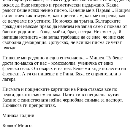
исках да бъде искрено и граматически издържано. Каква
радост беше всяко нейно писмо. Канеше ме в Парма!... Нощем
си мечтаех как пътувам, как пристигам, как ме посреща, как
се целуваме по устните. Не можех да тръгна. Българските
граждани имахме право да излезем на запад само с покана от
близки роднини – баща, майка, брат, сестра. Не смеех да й
напиша истината – на запад трябваше да се знае, че ние сме
свободна демокрация. Допусках, че всички писма се четат
някъде.
Пишеше ми редовно и една ентусиастка – Мишел. Тя беше
доста по-малка от нас – комсомолка, ученичка от едно
френско село. Отговарях и на нея. Беше ми къде по-лесно на
френски. А тя си пишеше и с Рина. Бяха се сприятелили в
лагера.
Писмата и пощенските картички на Рина ставаха все по-
редки, докато съвсем спряха. Пазех ги в специална кутия.
Заедно с единствената нейна чернобяла снимка за паспорт.
Понякога ги препрочитах.
Минаха години.
Колко? Много.