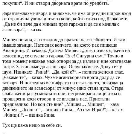
покупки“. И ни отвори дворната врата по уредбата.
Заразглеждахме двора и видяхме, че има още един широк вход
от странична улица и път за коли, който слиза под блоковете.
„Да не би вече да е минала през гаража и да се е качила с
асансьора“, – казах.
Мишел остана, а аз отидох до вратата на стълбището. И там
имаше звънци. Натиснах копчето, на което пак пишеше
Аванцини. И зачаках. Дотича Мишел: „Тя е, познах я, жена на
велосипед се спусна в гаража. Тя е! Сигурна съм.“ Точно в
този момент някакъв мъж отвори за да излезе и ние хлътнахме
вътре. Застанахме до асансьора. Ослушахме се. Долу се чу
шум. Извиках: „Рина!“. „Да, кой е?“, – попита женски глас.
„Чакаме те“, – казах. Чухме асансьорната врата долу да се
затваря. И погледнахме цифрата на стъкълцето, показваща
движението на асансьора: от минус едно стана нула. Стара
слаба женица с усмихнати очи, негримирано лице и къси
прошарени коси отвори и се вгледа в нас. Пристъпи
предпазливо. Но кои сте вие? „Мишел… Мишел“, – каза
Мишел. „Льонен!“, – извика Рина. „Аз съм Ицко!“, – казах.
„Финци!“, – извика Рина.
Тук ще кажа нещо за себе си.