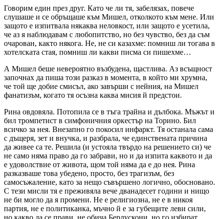
Говорим един през друг. Като че ли тя, забелязах, повече
слушаше и се обръщаше към Мишел, отколкото към мене. Или
защото е изпитвала някаква неловкост, или защото е усетила,
че аз я наблюдавам с любопитство, но без чувство, без да съм
очарован, както някога. Не, не си казахме: помниш ли тогава в
хотелската стая, помниш ли какви писма си пишехме…
А Мишел беше невероятно възбудена, щастлива. Аз всъщност
започнах да пиша този разказ в момента, в който ми хрумна,
че той ще добие смисъл, ако завърши с нейния, на Мишел
фанатизъм, когато тя осъзна каква мисия й предстои.
Рина овдовяла. Потопила се в тъга трайна и дълбока. Мъжът и
бил тромпетист в симфоничния оркестър на Торино. Бил
всичко за нея. Внезапно го покосил инфаркт. Тя останала сама
с дъщеря, зет и внучка, и разбрала, че единствената причина
да живее са те. Решила (и устояла твърдо на решението си) че
не само няма право да го забрави, но и да изпита каквото и да
е удоволствие от живота, щом той няма да е до нея. Рина
разказваше това убедено, просто, без трагизъм, без
самосъжаление, като за нещо съвършено логично, обосновано.
С тези мисли тя е преживяла вече дванадесет години и нищо
не би могло да я промени. Не е религиозна, не е в никоя
партия, не е политиканка, мъчно й е за губещите леви сили,
но какво да се прави, не обича Берлускони, но го избират,