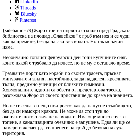
LinkedIn
Threads
Bluesky
Pinterest
{sidebar id=79}Жоро стои на първото стъпало пред Градската
библиотека на площад „Славейков“ с гръб към нея и се чуди
как да премине, без да нагази във водата. Но такъв начин
няма.
Необичайно топлият февруарски ден топи купчините сняг,
които някой е трябвало да изнесе, но не му е останало време.
Трамваите порят като кораби по своите трасета, пръскат
минувачите и звънят настойчиво, за да надделеят кресливата
тълпа, предимно ученици от близките гимназии.
Хормоналните идиоти са обзети от предстартова треска,
разсъждава Жоро от своето пристанище до храма на знанието.
Но не се сеща за нещо по-просто: как да напусне стълбището,
без да си намокри краката. Не може да стои тук до
окончателното оттичане на водите. Има още много сняг за
топене, а канализацията очевидно е запушена. Едва ли ще се
намери и желаещ да го пренесе на гръб до безопасна суха
територия.