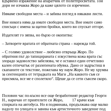
вдървено изражение на апаратчик от политпросветата. Той
дори не изчаква Жоро да каже цялото си изречение.
Нямаме свободни места – и забива поглед в някакви листи.
Вие никога няма да имате свободни места. Вие имате само
списъци с имена за щатни бройки, които ви спускат отгоре.
Издателят го зяпва, но бързо се окопитва:
– Затворете вратата от обратната страна – нарежда той.
– С голямо удоволствие – любезно отвръща Жоро. По
обратния път до тапицираната с изкуствена кожа врата със
злорадо задоволство забелязва, че е оставил един отчетливо
кален отпечатък от разлепената обувка. Дано се задръстиш в
скапаните си текстове, пожелава му наум Жоро. Не му хрумва
за сентенцията от тетрадката на Маги „На каквото съм се
присмяла, все ме е сполетяло“. Щеше да се сети съвсем скоро.
Половин час по-късно все още безработният редактор Георги
Н., наричан от приятелите си Жоро, 17 крачи към
спирката на автобуса. Но я подминава, продължава още малко
надолу по улицата и завива към артистичното заведение под