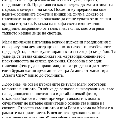
предполага той. Представя си как в неделя двамата отиват на
църква, а вечерта – на кино. После тя му преразказва още
веднъж основните сюжетни нишки на филма, докато се
излежават на дивана в очакване да стане супата от пилешки
крилца и трътки. В ъгъла на шкафа свети икономично
кандилце, захранвано от тънък пласт олио, което огрява
тъжното кафяво лице на светеца.
Маги прилежно изпълнява всички църковни предписания с
оная ритуална демонстрация на потиснатост и неизбежност
пред съдбата, векове култивирани в този географски район. Тя
умее да съчетава символиката на жертвоприношението с
практичността на селска домакиня. Способна е от един
пилешки фенер да направи манджи за три дена и да занесе
един буркан яхния армаган на сестра Агапия от манастира
„Свети Спас“ близо до столицата.
Жоро знае, че освен църковните ритуали Маги боготвори
магията на киното. Тя обича да разказва с школувания си глас
на радиоводещ напоително и в детайли някой филм,
отклонявайки се в лични примери и аналогии, докато
слушателят не изтърве окончателно основната нишка на
сюжета. Страстта към киното и към Бога в храма на Маги е в
рамките на приличието. В нея липсва духовност, но и
прекомерна екзалтация. Философията на оцеляването.