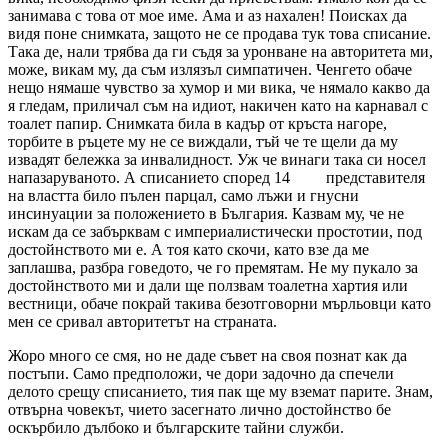
занимава с това от мое име. Ама и аз нахален! Поисках да
видя поне снимката, защото не се продава тук това списание.
Така де, нали трябва да ги съдя за уронване на авторитета ми,
може, викам му, да съм излязъл симпатичен. Ченгето обаче
нещо нямаше чувство за хумор и ми вика, че нямало какво да
я гледам, приличал съм на идиот, накичен като на карнавал с
тоалет папир. Снимката била в кадър от кръста нагоре,
торбите в ръцете му не се виждали, тъй че те щели да му
извадят бележка за инвалидност. Уж че винаги така си носел
напазаруваното. А списанието според 14 представителя
на властта било пълен парцал, само лъжи и гнусни
инсинуации за положението в България. Казвам му, че не
искам да се забърквам с империалистически простотии, под
достойнството ми е. А тоя като скочи, като взе да ме
заплашва, разбра говедото, че го премятам. Не му пукало за
достойнството ми и дали ще ползвам тоалетна хартия или
вестници, обаче покрай такива безотговорни мърльовци като
мен се сривал авторитетът на страната.
Жоро много се смя, но не даде съвет на своя познат как да
постъпи. Само предположи, че дори задочно да спечели
делото срещу списанието, тия пак ще му вземат парите. Знам,
отвърна човекът, чието засегнато лично достойнство бе
оскърбило дълбоко и българските тайни служби.