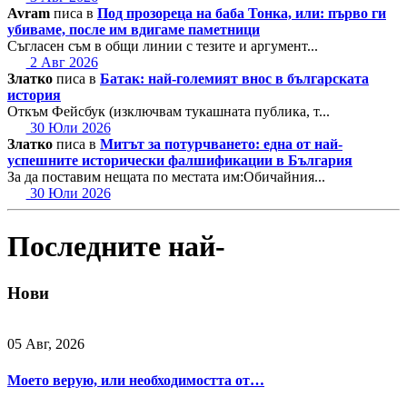
Avram
писа в
Под прозореца на баба Тонка, или: първо ги
убиваме, после им вдигаме паметници
Съгласен съм в общи линии с тезите и аргумент...
2 Авг 2026
Златко
писа в
Батак: най-големият внос в българската
история
Откъм Фейсбук (изключвам тукашната публика, т...
30 Юли 2026
Златко
писа в
Митът за потурчването: една от най-
успешните исторически фалшификации в България
За да поставим нещата по местата им:Обичайния...
30 Юли 2026
Последните най-
Нови
05 Авг, 2026
Моето верую, или необходимостта от…