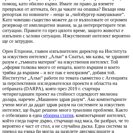
помощ, като обилно кърви. Имате ли право да вземете
превръзки от аптеката, без да чакате на опашка? Вкъщи има
репортаж по новините – нещо за „чийзбургер намушкване“.
Като човешко същество можете да се възползвате от огромен
резервоар от имплицитни знания, за да интерпретирате тези
ситуации. Правите го през цялото време, защото животът е
изпълнен с ъглови ситуации. Изкуственият интелект вероятно
ще се затрудни.
Орен Етциони, главен изпълнителен директор на Института
за изкуствен интелект „Алън“ в Сиатъл, ми казва, че здравият
разум е „тъмната материя“ на изкуствения интелект. Той
„оформя толкова много от нещата, които вършим и които
трябва да вършим – и все пак е неизразим“, добавя той.
Институтът „Алън“ работи по темата съвместно с Агенцията
за перспективни изследователски проекти в областта на
отбраната (DARPA), която през 2019 г. стартира
четиригодишен проект на стойност седемдесет милиона
долара, наречен „Машинен здрав разум“. Ако компютърните
учени могат да дадат здрав разум на системите за изкуствен
интелект, ще бъдат решени много трънливи проблеми. Както
е отбелязано в една
обзорна статия
, компютърният интелект,
който гледа парче дърво, стърчащо над маса, би разбрал, че то
вероятно е част от стол, а не случайна дъска. Една система за
превод на езика би могла да разплете двусмислиците и