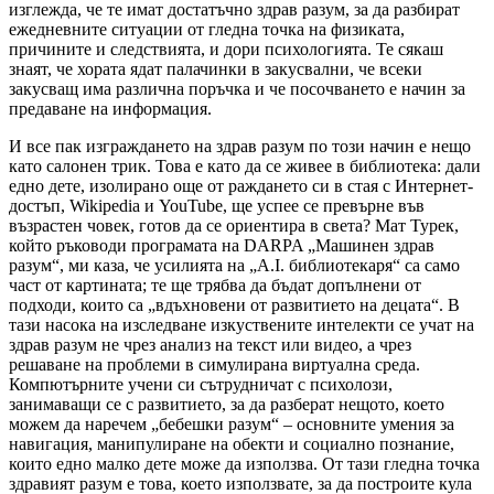
изглежда, че те имат достатъчно здрав разум, за да разбират
ежедневните ситуации от гледна точка на физиката,
причините и следствията, и дори психологията. Те сякаш
знаят, че хората ядат палачинки в закусвални, че всеки
закусващ има различна поръчка и че посочването е начин за
предаване на информация.
И все пак изграждането на здрав разум по този начин е нещо
като салонен трик. Това е като да се живее в библиотека: дали
едно дете, изолирано още от раждането си в стая с Интернет-
достъп, Wikipedia и YouTube, ще успее се превърне във
възрастен човек, готов да се ориентира в света? Мат Турек,
който ръководи програмата на DARPA „Машинен здрав
разум“, ми каза, че усилията на „A.I. библиотекаря“ са само
част от картината; те ще трябва да бъдат допълнени от
подходи, които са „вдъхновени от развитието на децата“. В
тази насока на изследване изкуствените интелекти се учат на
здрав разум не чрез анализ на текст или видео, а чрез
решаване на проблеми в симулирана виртуална среда.
Компютърните учени си сътрудничат с психолози,
занимаващи се с развитието, за да разберат нещото, което
можем да наречем „бебешки разум“ – основните умения за
навигация, манипулиране на обекти и социално познание,
които едно малко дете може да използва. От тази гледна точка
здравият разум е това, което използвате, за да построите кула