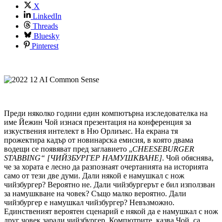
X
LinkedIn
Threads
Bluesky
Pinterest
Преди няколко години един компютърна изследователка на
име Йежин Чой изнася презентация на конференция за
изкуствения интелект в Ню Орлиънс. На екрана тя
прожектира кадър от новинарска емисия, в която двама
водещи се появяват пред заглавието „
CHEESEBURGER
STABBING
“ [
ЧИЙЗБУРГЕР НАМУШКВАНЕ]
. Чой обяснява,
че за хората е лесно да разпознаят очертанията на историята
само от тези две думи. Дали някой е намушкал с нож
чийзбургер? Вероятно не. Дали чийзбургерът е бил използван
за намушкване на човек? Също малко вероятно. Дали
чийзбургер е намушкал чийзбургер? Невъзможно.
Единственият вероятен сценарий е някой да е намушкал с нож
друг човек заради чийзбургер. Компютрите, казва Чой, са