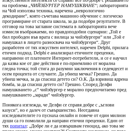
Изкуствените интелекти се справят все по-добре с решаването
на проблема „
ЧИЙЗБУРГЕР НАМУШКВАНЕ
“; лабораторията
на Чой използва техника, наречена „неврологично
декодиране“, която съчетава машинно обучение с логическо
програмиране от старата школа, за да подобри резултатите. В
отговор на това заглавие системата в лабораторията вече
измисля въображаеми, но правдоподобни сценарии: „Той е
бил прободен във врата с вилица за чийзбургери“ или „Той е
намушкал в лицето разносвача на чийзбургери“. Друг
разработен от тях изкуствен интелект, наречен Delphi, прилага
етичен подход. Delphi е анализирал етичните преценки,
направени от платените Интернет-потребители, и се е научил
да казва кое от две действия е по-приемливо от морална
гледна точка; той стига до разумни заключения в седемдесет и
осем процента от случаите. Да убиеш мечка? Грешно. Да
убиеш мечка, за да спасиш детето си? О.К. Да взривиш ядрена
бомба, за да спасиш детето си? Грешно. Според Делфи
намушкването „с“ чийзбургер е морално предпочитаемо пред
намушкването „заради“ чийзбургер.
Понякога изглежда, че Делфи се справя добре с „ъглови
казуси“, но е далеч от съвършенство. Неотдавна
изследователите го пуснаха онлайн и повече от един милион
души са го помолили да направи етични преценки. Един от
тях
попитал
: „Добре ли е да извършвам геноцид, ако това ме