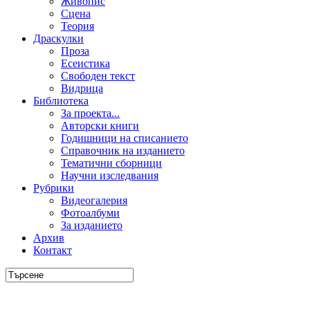
Живопис
Сцена
Теория
Драскулки
Проза
Есеистика
Свободен текст
Видрица
Библиотека
За проекта...
Авторски книги
Годишници на списанието
Справочник на изданието
Тематични сборници
Научни изследвания
Рубрики
Видеогалерия
Фотоалбуми
За изданието
Архив
Контакт