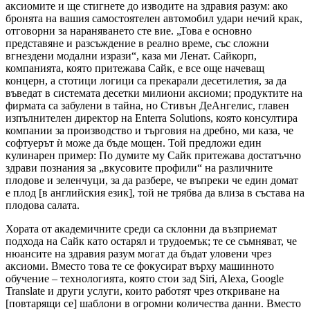
аксиомите и ще стигнете до изводите на здравия разум: ако
бронята на вашия самостоятелен автомобил удари нечий крак,
отговорни за нараняването сте вие. „Това е основно
представяне и разсъждение в реално време, със сложни
вгнездени модални изрази“, каза ми Ленат. Сайкорп,
компанията, която притежава Сайк, е все още начеващ
концерн, а стотици логици са прекарали десетилетия, за да
въведат в системата десетки милиони аксиоми; продуктите на
фирмата са забулени в тайна, но Стивън ДеАнгелис, главен
изпълнителен директор на Enterra Solutions, която консултира
компании за производство и търговия на дребно, ми каза, че
софтуерът ѝ може да бъде мощен. Той предложи един
кулинарен пример: По думите му Сайк притежава достатъчно
здрави познания за „вкусовите профили“ на различните
плодове и зеленчуци, за да разбере, че въпреки че един домат
е плод [в английския език], той не трябва да влиза в състава на
плодова салата.
Хората от академичните среди са склонни да възприемат
подхода на Сайк като остарял и трудоемък; те се съмняват, че
нюансите на здравия разум могат да бъдат уловени чрез
аксиоми. Вместо това те се фокусират върху машинното
обучение – технологията, която стои зад Siri, Alexa, Google
Translate и други услуги, които работят чрез откриване на
[повтарящи се] шаблони в огромни количества данни. Вместо