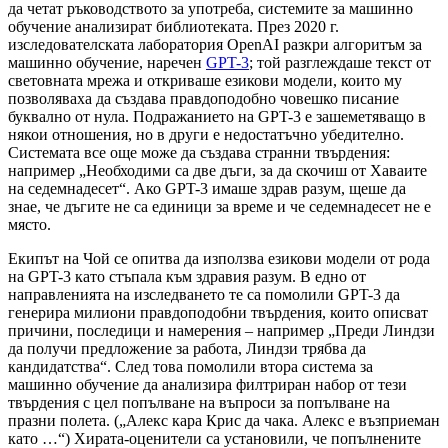
да четат ръководството за употреба, системите за машинно
обучение анализират библиотеката. През 2020 г.
изследователската лаборатория OpenAI разкри алгоритъм за
машинно обучение, наречен
GPT-3
; той разглеждаше текст от
световната мрежа и откриваше езикови модели, които му
позволяваха да създава правдоподобно човешко писание
буквално от нула. Подражанието на GPT-3 е зашеметяващо в
някои отношения, но в други е недостатъчно убедително.
Системата все още може да създава странни твърдения:
например „Необходими са две дъги, за да скочиш от Хаваите
на седемнадесет“. Ако GPT-3 имаше здрав разум, щеше да
знае, че дъгите не са единици за време и че седемнадесет не е
място.
Екипът на Чой се опитва да използва езикови модели от рода
на GPT-3 като стъпала към здравия разум. В едно от
направленията на изследването те са помолили GPT-3 да
генерира милиони правдоподобни твърдения, които описват
причини, последици и намерения – например „Преди Линдзи
да получи предложение за работа, Линдзи трябва да
кандидатства“. След това помолили втора система за
машинно обучение да анализира филтриран набор от тези
твърдения с цел попълване на въпроси за попълване на
празни полета. („Алекс кара Крис да чака. Алекс е възприеман
като …“) Хирата-оценители са установили, че попълнените