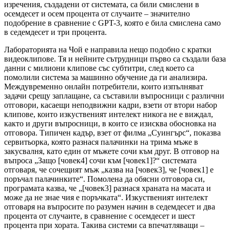
изречения, създадени от системата, са били смислени в
осемдесет и осем процента от случаите – значително
подобрение в сравнение с GPT-3, която е била смислена само
в седемдесет и три процента.
Лабораторията на Чой е направила нещо подобно с кратки
видеоклипове. Тя и нейните сътрудници първо са създали база
данни с милиони клипове със субтитри, след което са
помолили система за машинно обучение да ги анализира.
Междувременно онлайн потребители, които изпълняват
задачи срещу заплащане, са съставили въпросници с различни
отговори, касаещи неподвижни кадри, взети от втори набор
клипове, които изкуственият интелект никога не е виждал,
както и други въпросници, в които се изисква обосновка на
отговора. Типичен кадър, взет от филма „Суингърс“, показва
сервитьорка, която разнася палачинки на трима мъже в
закусвалня, като един от мъжете сочи към друг. В отговор на
въпроса „Защо [човек4] сочи към [човек1]?“ системата
отговаря, че сочещият мъж „казва на [човек3], че [човек1] е
поръчал палачинките“. Помолена да обясни отговора си,
програмата казва, че „[човек3] разнася храната на масата и
може да не знае чия е поръчката“. Изкуственият интелект
отговаря на въпросите по разумен начин в седемдесет и два
процента от случаите, в сравнение с осемдесет и шест
процента при хората. Такива системи са впечатляващи –