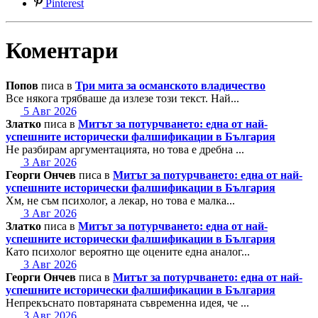
Pinterest
Коментари
Попов
писа в
Три мита за османското владичество
Все някога трябваше да излезе този текст. Най...
5 Авг 2026
Златко
писа в
Митът за потурчването: една от най-
успешните исторически фалшификации в България
Не разбирам аргументацията, но това е дребна ...
3 Авг 2026
Георги Ончев
писа в
Митът за потурчването: една от най-
успешните исторически фалшификации в България
Хм, не съм психолог, а лекар, но това е малка...
3 Авг 2026
Златко
писа в
Митът за потурчването: една от най-
успешните исторически фалшификации в България
Като психолог вероятно ще оцените една аналог...
3 Авг 2026
Георги Ончев
писа в
Митът за потурчването: една от най-
успешните исторически фалшификации в България
Непрекъснато повтаряната съвременна идея, че ...
3 Авг 2026