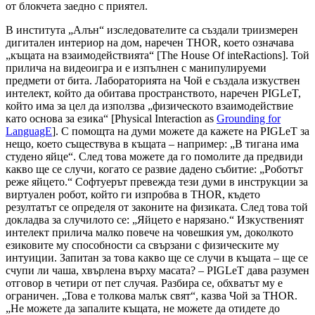
от блокчета заедно с приятел.
В института „Алън“ изследователите са създали триизмерен
дигитален интериор на дом, наречен THOR, което означава
„къщата на взаимодействията“ [The House Of inteRactions]. Той
прилича на видеоигра и е изпълнен с манипулируеми
предмети от бита. Лабораторията на Чой е създала изкуствен
интелект, който да обитава пространството, наречен PIGLeT,
който има за цел да използва „физическото взаимодействие
като основа за езика“ [Physical Interaction as
Grounding for
LanguagE
]. С помощта на думи можете да кажете на PIGLeT за
нещо, което съществува в къщата – например: „В тигана има
студено яйце“. След това можете да го помолите да предвиди
какво ще се случи, когато се развие дадено събитие: „Роботът
реже яйцето.“ Софтуерът превежда тези думи в инструкции за
виртуален робот, който ги изпробва в THOR, където
резултатът се определя от законите на физиката. След това той
докладва за случилото се: „Яйцето е нарязано.“ Изкуственият
интелект прилича малко повече на човешкия ум, доколкото
езиковите му способности са свързани с физическите му
интуиции. Запитан за това какво ще се случи в къщата – ще се
счупи ли чаша, хвърлена върху масата? – PIGLeT дава разумен
отговор в четири от пет случая. Разбира се, обхватът му е
ограничен. „Това е толкова малък свят“, казва Чой за THOR.
„Не можете да запалите къщата, не можете да отидете до