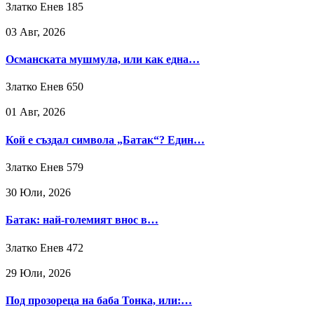
Златко Енев
185
03 Авг, 2026
Османската мушмула, или как една…
Златко Енев
650
01 Авг, 2026
Кой е създал символа „Батак“? Един…
Златко Енев
579
30 Юли, 2026
Батак: най-големият внос в…
Златко Енев
472
29 Юли, 2026
Под прозореца на баба Тонка, или:…