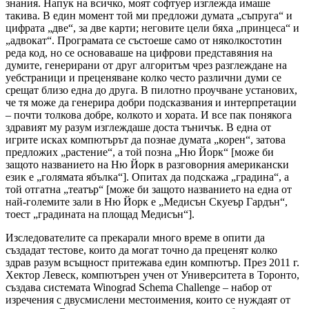
знания. Напук на всичко, моят софтуер изглежда имаше
такива. В един момент той ми предложи думата „съпруга“ и
цифрата „две“, за две карти; неговите цели бяха „принцеса“ и
„адвокат“. Програмата се състоеше само от няколкостотин
реда код, но се основаваше на цифрови представяния на
думите, генерирани от друг алгоритъм чрез разглеждане на
уебстраници и преценяване колко често различни думи се
срещат близо една до друга. В пилотно проучване установих,
че тя може да генерира добри подсказвания и интерпретации
– почти толкова добре, колкото и хората. И все пак понякога
здравият му разум изглеждаше доста тъничък. В една от
игрите исках компютърът да познае думата „корен“, затова
предложих „растение“, а той позна „Ню Йорк“ [може би
защото названието на Ню Йорк в разговорния американски
език е „голямата ябълка“]. Опитах да подскажа „градина“, а
той отгатна „театър“ [може би защото названието на една от
най-големите зали в Ню Йорк е „Медисън Скуеър Гардън“,
тоест „градината на площад Медисън“].
Изследователите са прекарали много време в опити да
създадат тестове, които да могат точно да преценят колко
здрав разум всъщност притежава един компютър. През 2011 г.
Хектор Левеск, компютърен учен от Университета в Торонто,
създава системата Winograd Schema Challenge – набор от
изречения с двусмислени местоимения, които се нуждаят от