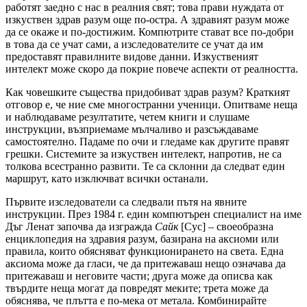
работят заедно с нас в реалния свят; това прави нуждата от
изкуствен здрав разум още по-остра. А здравият разум може
да се окаже и по-достижим. Компютрите стават все по-добри
в това да се учат сами, а изследователите се учат да им
предоставят правилните видове данни. Изкуственият
интелект може скоро да покрие повече аспекти от реалността.
Как човешките същества придобиват здрав разум? Краткият
отговор е, че ние сме многостранни ученици. Опитваме неща
и наблюдаваме резултатите, четем книги и слушаме
инструкции, възприемаме мълчаливо и разсъждаваме
самостоятелно. Падаме по очи и гледаме как другите правят
грешки. Системите за изкуствен интелект, напротив, не са
толкова всестранно развити. Те са склонни да следват един
маршрут, като изключват всички останали.
Първите изследователи са следвали пътя на явните
инструкции. През 1984 г. един компютърен специалист на име
Дъг Ленат започва да изгражда
Сайк
[Cyc] – своеобразна
енциклопедия на здравия разум, базирана на аксиоми или
правила, които обясняват функционирането на света. Една
аксиома може да гласи, че да притежаваш нещо означава да
притежаваш и неговите части; друга може да описва как
твърдите неща могат да повредят меките; трета може да
обяснява, че плътта е по-мека от метала. Комбинирайте