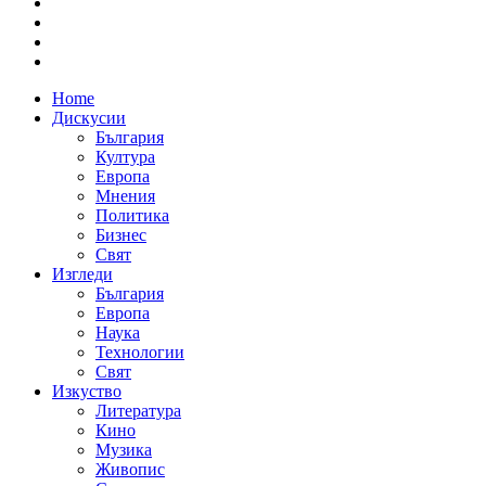
Home
Дискусии
България
Култура
Европа
Мнения
Политика
Бизнес
Свят
Изгледи
България
Европа
Наука
Технологии
Свят
Изкуство
Литература
Кино
Музика
Живопис