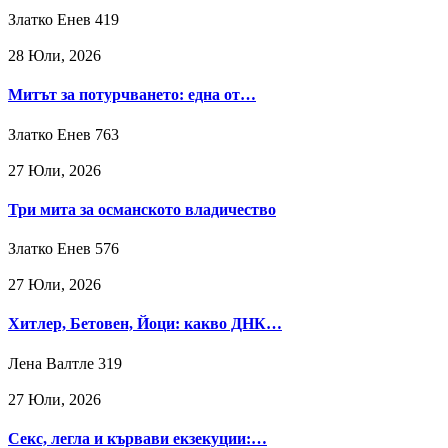
Златко Енев
419
28 Юли, 2026
Митът за потурчването: една от…
Златко Енев
763
27 Юли, 2026
Три мита за османското владичество
Златко Енев
576
27 Юли, 2026
Хитлер, Бетовен, Йоци: какво ДНК…
Лена Валтле
319
27 Юли, 2026
Секс, легла и кървави екзекуции:…