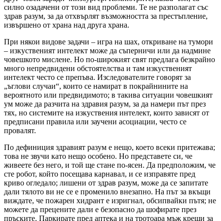
силно озадачени от този вид проблеми. Те не разполагат със
здрав разум, за да отхвърлят възможността за престъпление,
извършено от храна над друга храна.
При някои видове задачи – игра на шах, откриване на тумори
– изкуственият интелект може да съперничи или да надмине
човешкото мислене. Но по-широкият свят предлага безкрайно
много непредвидени обстоятелства и там изкуственият
интелект често се препъва. Изследователите говорят за
„ъглови случаи“, които се намират в покрайнините на
вероятното или предвидимото; в такива ситуации човешкият
ум може да разчита на здравия разум, за да намери път през
тях, но системите на изкуствения интелект, които зависят от
предписани правила или заучени асоциации, често се
провалят.
По дефиниция здравият разум е нещо, което всеки притежава;
това не звучи като нещо особено. Но представете си, че
живеете без него, и той ще стане по-ясен. Да предположим, че
сте робот, който посещава карнавал, и се изправяте пред
криво огледало; лишени от здрав разум, може да се запитате
дали тялото ви не се е променило внезапно. На път за вкъщи
виждате, че пожарен хидрант е изригнал, обсипвайки пътя; не
можете да прецените дали е безопасно да шофирате през
пръските. Паркирате пред аптека и на тротоара мъж крещи за