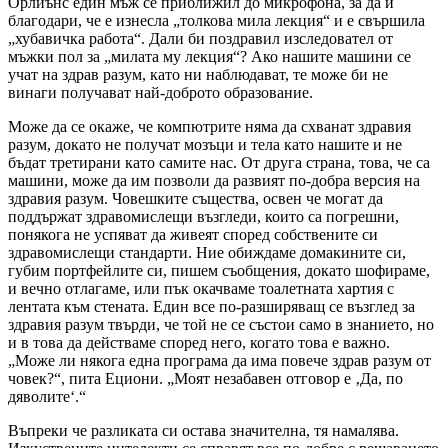
Орлиънс един мъж се приближил до микрофона, за да ѝ
благодари, че е изнесла „толкова мила лекция“ и е свършила
„хубавичка работа“. Дали би поздравил изследовател от
мъжки пол за „милата му лекция“? Ако нашите машини се
учат на здрав разум, като ни наблюдават, те може би не
винаги получават най-доброто образование.
Може да се окаже, че компютрите няма да схванат здравия
разум, докато не получат мозъци и тела като нашите и не
бъдат третирани като самите нас. От друга страна, това, че са
машини, може да им позволи да развият по-добра версия на
здравия разум. Човешките същества, освен че могат да
поддържат здравомислещи възгледи, които са погрешни,
понякога не успяват да живеят според собствените си
здравомислещи стандарти. Ние обиждаме домакините си,
губим портфейлите си, пишем съобщения, докато шофираме,
и вечно отлагаме, или пък окачваме тоалетната хартия с
лентата към стената. Един все по-разширяващ се възглед за
здравия разум твърди, че той не се състои само в знанието, но
и в това да действаме според него, когато това е важно.
„Може ли някога една програма да има повече здрав разум от
човек?“, пита Ециони. „Моят незабавен отговор е ‚Да, по
дяволите‘.“
Въпреки че разликата си остава значителна, тя намалява.