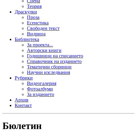
Сцена
Теория
Драскулки
Проза
Есеистика
Свободен текст
Видрица
Библиотека
За проекта...
Авторски книги
Годишници на списанието
Справочник на изданието
Тематични сборници
Научни изследвания
Рубрики
Видеогалерия
Фотоалбуми
За изданието
Архив
Контакт
Бюлетин