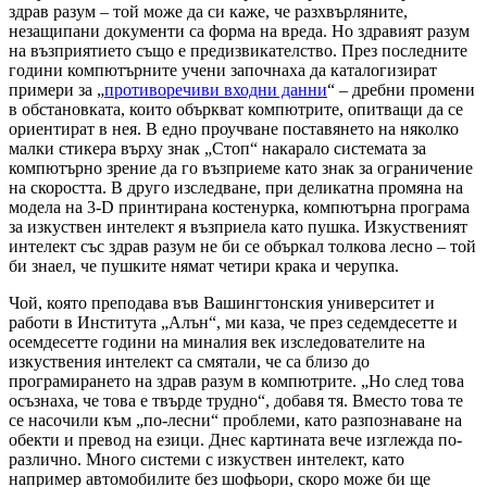
здрав разум – той може да си каже, че разхвърляните,
незащипани документи са форма на вреда. Но здравият разум
на възприятието също е предизвикателство. През последните
години компютърните учени започнаха да каталогизират
примери за „
противоречиви входни данни
“ – дребни промени
в обстановката, които объркват компютрите, опитващи да се
ориентират в нея. В едно проучване поставянето на няколко
малки стикера върху знак „Стоп“ накарало системата за
компютърно зрение да го възприеме като знак за ограничение
на скоростта. В друго изследване, при деликатна промяна на
модела на 3-D принтирана костенурка, компютърна програма
за изкуствен интелект я възприела като пушка. Изкуственият
интелект със здрав разум не би се объркал толкова лесно – той
би знаел, че пушките нямат четири крака и черупка.
Чой, която преподава във Вашингтонския университет и
работи в Института „Алън“, ми каза, че през седемдесетте и
осемдесетте години на миналия век изследователите на
изкуствения интелект са смятали, че са близо до
програмирането на здрав разум в компютрите. „Но след това
осъзнаха, че това е твърде трудно“, добавя тя. Вместо това те
се насочили към „по-лесни“ проблеми, като разпознаване на
обекти и превод на езици. Днес картината вече изглежда по-
различно. Много системи с изкуствен интелект, като
например автомобилите без шофьори, скоро може би ще