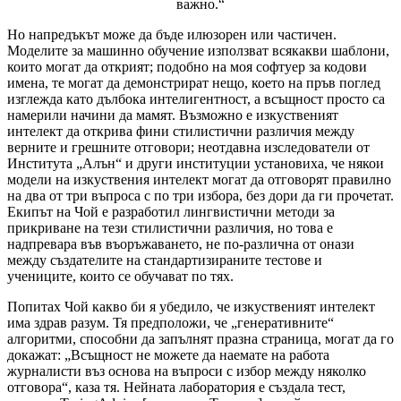
важно.“
Но напредъкът може да бъде илюзорен или частичен.
Моделите за машинно обучение използват всякакви шаблони,
които могат да открият; подобно на моя софтуер за кодови
имена, те могат да демонстрират нещо, което на пръв поглед
изглежда като дълбока интелигентност, а всъщност просто са
намерили начини да мамят. Възможно е изкуственият
интелект да открива фини стилистични различия между
верните и грешните отговори; неотдавна изследователи от
Института „Алън“ и други институции установиха, че някои
модели на изкуствения интелект могат да отговорят правилно
на два от три въпроса с по три избора, без дори да ги прочетат.
Екипът на Чой е разработил лингвистични методи за
прикриване на тези стилистични различия, но това е
надпревара във въоръжаването, не по-различна от онази
между създателите на стандартизираните тестове и
учениците, които се обучават по тях.
Попитах Чой какво би я убедило, че изкуственият интелект
има здрав разум. Тя предположи, че „генеративните“
алгоритми, способни да запълнят празна страница, могат да го
докажат: „Всъщност не можете да наемате на работа
журналисти въз основа на въпроси с избор между няколко
отговора“, каза тя. Нейната лаборатория е създала тест,