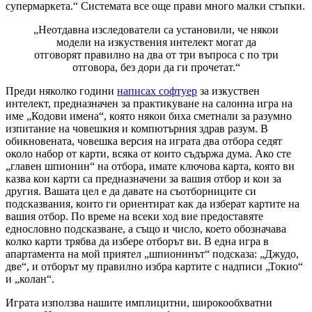
супермаркета.“ Системата все още прави много малки стъпки.
„Неотдавна изследователи са установили, че някои
модели на изкуствения интелект могат да
отговорят правилно на два от три въпроса с по три
отговора, без дори да ги прочетат.“
Преди няколко години
написах софтуер
за изкуствен
интелект, предназначен за практикуване на салонна игра на
име „Кодови имена“, която някои биха сметнали за разумно
изпитание на човешкия и компютърния здрав разум. В
обикновената, човешка версия на играта два отбора седят
около набор от карти, всяка от които съдържа дума. Ако сте
„главен шпионин“ на отбора, имате ключова карта, която ви
казва кои карти са предназначени за вашия отбор и кои за
другия. Вашата цел е да давате на съотборниците си
подсказвания, които ги ориентират как да изберат картите на
вашия отбор. По време на всеки ход вие предоставяте
еднословно подсказване, а също и число, което обозначава
колко карти трябва да избере отборът ви. В една игра в
апартамента на мой приятел „шпионинът“ подсказа: „Джудо,
две“, и отборът му правилно избра картите с надписи „Токио“
и „колан“.
Играта използва нашите имплицитни, широкообхватни