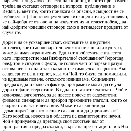
наречен TuringAdvice [съвети на Тюринг], в който програмите
трябва да съставят отговори на въпроси, публикувани в
Reddit. (Съветите, които понякога са опасни, всъщност не се
публикуват.) Понастоящем човешките оценители установяват,
че най-добрите отговори на изкуствения интелект побеждават
най-добрите човешки отговори само в петнадесет процента от
случаите.
Дори и да се усъвършенстват, системите за изкуствен
интелект, които анализират човешкото писане или култура,
може да имат ограничения. Един от проблемите е известен
като „пристрастие към [избирателно] съобщаване“ [reporting
bias]; той е свързан с факта, че голяма част от здравия разум
остава неизказана и така казаното е само
част
от цялото. Ако
се доверите на интернет, каза ми Чой, то бихте си помислили,
че вдишваме повече, отколкото издишваме. Социалните
предразсъдъци също са фактор: програмите могат да се учат
дори от фини стереотипи. В една от статиите екипът на Чой е
използвал алгоритъм, за да пресее повече от седемстотин
филмови сценария и да преброи преходните глаголи, които се
свързват с власт и действие. Мъжете са склонни да
„доминират“, докато жените са склонни да „преживяват“.
Като корейка, известна в областта на компютърните науки,
Чой е принудена да преглъща своя собствен дял от
пристрастия и предразсъдъци; в края на презентацията ѝ в Ню