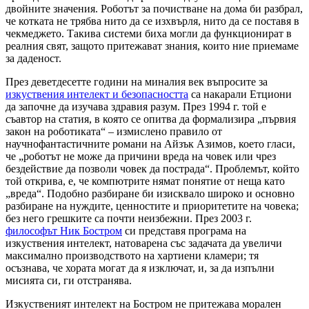
двойните значения. Роботът за почистване на дома би разбрал,
че котката не трябва нито да се изхвърля, нито да се поставя в
чекмеджето. Такива системи биха могли да функционират в
реалния свят, защото притежават знания, които ние приемаме
за даденост.
През деветдесетте години на миналия век въпросите за
изкуствения интелект и безопасността
са накарали Етциони
да започне да изучава здравия разум. През 1994 г. той е
съавтор на статия, в която се опитва да формализира „първия
закон на роботиката“ – измислено правило от
научнофантастичните романи на Айзък Азимов, което гласи,
че „роботът не може да причини вреда на човек или чрез
бездействие да позволи човек да пострада“. Проблемът, който
той открива, е, че компютрите нямат понятие от неща като
„вреда“. Подобно разбиране би изисквало широко и основно
разбиране на нуждите, ценностите и приоритетите на човека;
без него грешките са почти неизбежни. През 2003 г.
философът Ник Бостром
си представя програма на
изкуствения интелект, натоварена със задачата да увеличи
максимално производството на хартиени кламери; тя
осъзнава, че хората могат да я изключат, и, за да изпълни
мисията си, ги отстранява.
Изкуственият интелект на Бостром не притежава морален