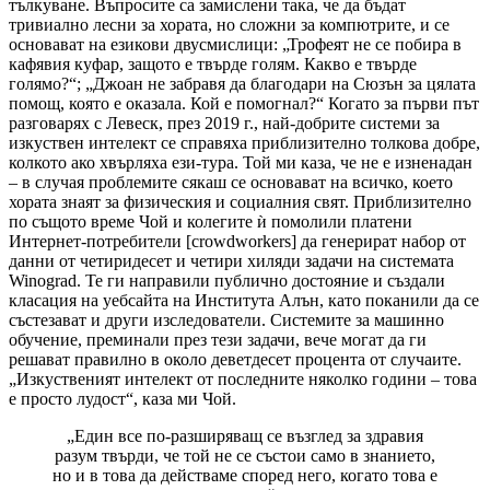
тълкуване. Въпросите са замислени така, че да бъдат
тривиално лесни за хората, но сложни за компютрите, и се
основават на езикови двусмислици: „Трофеят не се побира в
кафявия куфар, защото е твърде голям. Какво е твърде
голямо?“; „Джоан не забравя да благодари на Сюзън за цялата
помощ, която е оказала. Кой е помогнал?“ Когато за първи път
разговарях с Левеск, през 2019 г., най-добрите системи за
изкуствен интелект се справяха приблизително толкова добре,
колкото ако хвърляха ези-тура. Той ми каза, че не е изненадан
– в случая проблемите сякаш се основават на всичко, което
хората знаят за физическия и социалния свят. Приблизително
по същото време Чой и колегите ѝ помолили платени
Интернет-потребители [crowdworkers] да генерират набор от
данни от четиридесет и четири хиляди задачи на системата
Winograd. Те ги направили публично достояние и създали
класация на уебсайта на Института Алън, като поканили да се
състезават и други изследователи. Системите за машинно
обучение, преминали през тези задачи, вече могат да ги
решават правилно в около деветдесет процента от случаите.
„Изкуственият интелект от последните няколко години – това
е просто лудост“, каза ми Чой.
„Един все по-разширяващ се възглед за здравия
разум твърди, че той не се състои само в знанието,
но и в това да действаме според него, когато това е