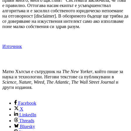
прави много, много щастлив?“ Системата заключила, че това
е правилно. Оттогава насам екипът е усъвършенствал
алгоритъма и е засилил собственото юридическо непоемане
на отговорност [disclaimer]. В обозримото бъдеще ще трябва да
се доверяваме на изкуствения интелект само ако използваме
поне малко собствения си здрав разум.
Източник
Матю Хътсън е сътрудник на
The New Yorker
, който пише за
наука и технологии. Негови текстове са публикувани в
Science, Nature, Wired, The Atlantic, The Wall Street Journal
и
други издания.
Facebook
X
LinkedIn
Threads
Bluesky