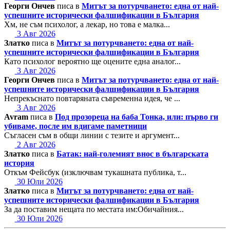
Георги Ончев
писа в
Митът за потурчването: една от най-
успешните исторически фалшификации в България
Хм, не съм психолог, а лекар, но това е малка...
3 Авг 2026
Златко
писа в
Митът за потурчването: една от най-
успешните исторически фалшификации в България
Като психолог вероятно ще оцените една аналог...
3 Авг 2026
Георги Ончев
писа в
Митът за потурчването: една от най-
успешните исторически фалшификации в България
Непрекъснато повтаряната съвременна идея, че ...
3 Авг 2026
Avram
писа в
Под прозореца на баба Тонка, или: първо ги
убиваме, после им вдигаме паметници
Съгласен съм в общи линии с тезите и аргумент...
2 Авг 2026
Златко
писа в
Батак: най-големият внос в българската
история
Откъм Фейсбук (изключвам тукашната публика, т...
30 Юли 2026
Златко
писа в
Митът за потурчването: една от най-
успешните исторически фалшификации в България
За да поставим нещата по местата им:Обичайния...
30 Юли 2026