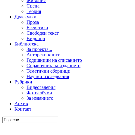
Живопис
Сцена
Теория
Драскулки
Проза
Есеистика
Свободен текст
Видрица
Библиотека
За проекта...
Авторски книги
Годишници на списанието
Справочник на изданието
Тематични сборници
Научни изследвания
Рубрики
Видеогалерия
Фотоалбуми
За изданието
Архив
Контакт