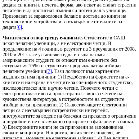
децата си книги в печатна форма, ако искат да станат страстни
читатели и да достигнат пълния си потенциал в училище.
Призовават за здравословен баланс в достъпа до книги на
технологични устройства и за въздържане от е-книги за
децата
[6]
.
Читателски отпор срещу е-книгите.
Студентите в САЩ
искат печатни учебници, а не електронни четци. В
продължение на 4 години, в резултат на 3 проучвания от 2008,
2010 и 2011 г. се установява една и съща нагласа –
американските студенти се отнасят към е-книгите без
ентусиазъм. 75% от студентите продължават да избират
печатните учебници
[7]
. Тази лоялност към хартиените
издания си има причини: 1) Неудобство на форматите на е-
книгите и на екрана на четците за специфичното студентско,
изследователско или научно четене. Повечето четци с
електронно мастило са проектирани главно за четене на
художествена литература, а потребностите на студентите
изобщо не са предвидени. 2) Съществуващите електронни
четци са с несъвършен потребителски интерфейс,
инструментите за водене на бележки са прекалено ограничени
и неудобни и не е възможно сортиране на файловете в папки.
3) Електронните книги не са пригодени за запомняне на
сложни концепции. Напротив, читателите споделят, че
изпадат в „моменти на електронна забрава“. 4) Във всички