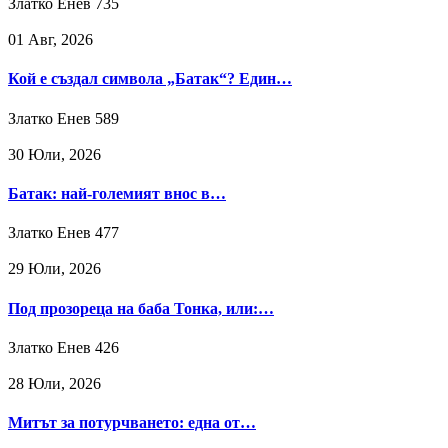
Златко Енев
735
01 Авг, 2026
Кой е създал символа „Батак“? Един…
Златко Енев
589
30 Юли, 2026
Батак: най-големият внос в…
Златко Енев
477
29 Юли, 2026
Под прозореца на баба Тонка, или:…
Златко Енев
426
28 Юли, 2026
Митът за потурчването: една от…