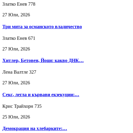
Златко Енев
778
27 Юли, 2026
Три мита за османското владичество
Златко Енев
671
27 Юли, 2026
Хитлер, Бетовен, Йоци: какво ДНК…
Лена Валтле
327
27 Юли, 2026
Секс, легла и кървави екзекуции:…
Крис Трайхорн
735
25 Юли, 2026
Демокрация на хлебарките:…