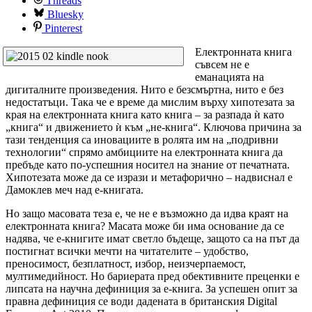
Threads
Bluesky
Pinterest
Електронната книга
съвсем не е
еманацията на
дигиталните произведения. Нито е безсмъртна, нито е без
недостатъци. Така че е време да мислим върху хипотезата за
края на електронната книга като книга – за разпада ѝ като
„книга“ и движението ѝ към „не-книга“. Ключова причина за
тази тенденция са иновациите в ролята им на „подривни
технологии“ спрямо амбициите на електронната книга да
пребъде като по-успешния носител на знание от печатната.
Хипотезата може да се изрази и метафорично – надвиснал е
Дамоклев меч над е-книгата.
Но защо масовата теза е, че не е възможно да идва краят на
електронната книга? Масата може би има основание да се
надява, че е-книгите имат светло бъдеще, защото са на път да
постигнат всички мечти на читателите – удобство,
преносимост, безплатност, избор, неизчерпаемост,
мултимедийност. Но бариерата пред обективните преценки е
липсата на научна дефиниция за е-книга. За успешен опит за
правна дефиниция се води дадената в британския Digital