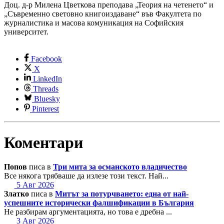
Доц. д-р Милена Цветкова преподава „Теория на четенето“ и
„Съвременно световно книгоиздаване“ във Факултета по
журналистика и масова комуникация на Софийския
университет.
Facebook
X
LinkedIn
Threads
Bluesky
Pinterest
Коментари
Попов
писа в
Три мита за османското владичество
Все някога трябваше да излезе този текст. Най...
5 Авг 2026
Златко
писа в
Митът за потурчването: една от най-
успешните исторически фалшификации в България
Не разбирам аргументацията, но това е дребна ...
3 Авг 2026