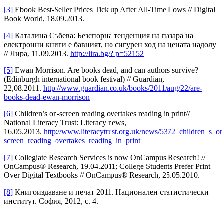
[3]
Ebook Best-Seller Prices Tick up After All-Time Lows // Digital
Book World, 18.09.2013.
[4]
Каталина Събева: Безспорна тенденция на пазара на
електронни книги е бавният, но сигурен ход на цената надолу
// Лира, 11.09.2013.
http://lira.bg/? p=52152
[5]
Ewan Morrison. Are books dead, and can authors survive?
(Edinburgh international book festival) // Guardian,
22,08.2011.
http://www.guardian.co.uk/books/2011/aug/22/are-
books-dead-ewan-morrison
[6]
Children’s on-screen reading overtakes reading in print//
National Literacy Trust: Literacy news,
16.05.2013.
http://www.literacytrust.org.uk/news/5372_children_s_o
screen_reading_overtakes_reading_in_print
[7]
Collegiate Research Services is now OnCampus Research! //
OnCampus® Research, 19.04.2011; College Students Prefer Print
Over Digital Textbooks // OnCampus® Research, 25.05.2010.
[8]
Книгоиздаване и печат 2011. Национален статистически
институт. София, 2012, с. 4.