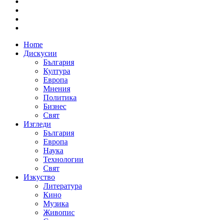
Home
Дискусии
България
Култура
Европа
Мнения
Политика
Бизнес
Свят
Изгледи
България
Европа
Наука
Технологии
Свят
Изкуство
Литература
Кино
Музика
Живопис