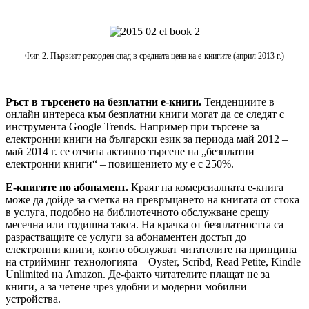
Фиг. 2. Първият рекорден спад в средната цена на е-книгите (април 2013 г.)
Ръст
в
търсенето
на
безплатни
е-книги.
Тенденциите в
онлайн интереса към безплатни книги могат да се следят с
инструмента Google Trends. Например при търсене за
електронни книги на български език за периода май 2012 –
май 2014 г. се отчита активно търсене на „безплатни
електронни книги“ – повишението му е с 250%.
Е-книгите по абонамент.
Краят на комерсиалната е-книга
може да дойде за сметка на превръщането на книгата от стока
в услуга, подобно на библиотечното обслужване срещу
месечна или годишна такса. На крачка от безплатността са
разрастващите се услуги за абонаментен достъп до
електронни книги, които обслужват читателите на принципа
на стрийминг технологията – Oyster, Scribd, Read Petite, Kindle
Unlimited на Amazon. Де-факто читателите плащат не за
книги, а за четене чрез удобни и модерни мобилни
устройства.