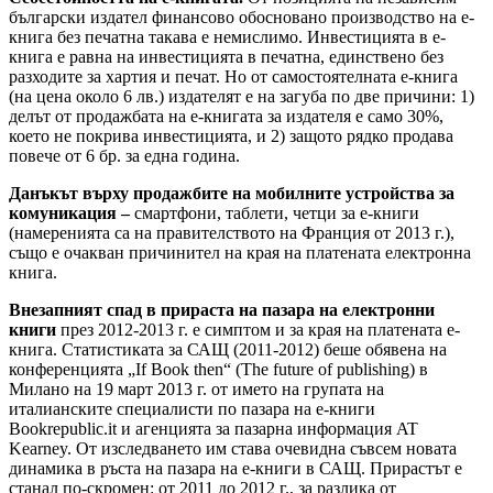
български издател финансово обосновано производство на е-
книга без печатна такава е немислимо. Инвестицията в е-
книга е равна на инвестицията в печатна, единствено без
разходите за хартия и печат. Но от самостоятелната е-книга
(на цена около 6 лв.) издателят е на загуба по две причини: 1)
делът от продажбата на е-книгата за издателя е само 30%,
което не покрива инвестицията, и 2) защото рядко продава
повече от 6 бр. за една година.
Данъкът върху продажбите на мобилните устройства за
комуникация –
смартфони, таблети, четци за е-книги
(намеренията са на правителството на Франция от 2013 г.),
също е очакван причинител на края на платената електронна
книга.
Внезапният спад в прираста на пазара на електронни
книги
през 2012-2013 г. е симптом и за края на платената е-
книга. Статистиката за САЩ (2011-2012) беше обявена на
конференцията „If Book then“ (The future of publishing) в
Милано на 19 март 2013 г. от името на групата на
италианските специалисти по пазара на е-книги
Bookrepublic.it и агенцията за пазарна информация AT
Kearney. От изследването им става очевидна съвсем новата
динамика в ръста на пазара на е-книги в САЩ. Прирастът е
станал по-скромен: от 2011 до 2012 г., за разлика от