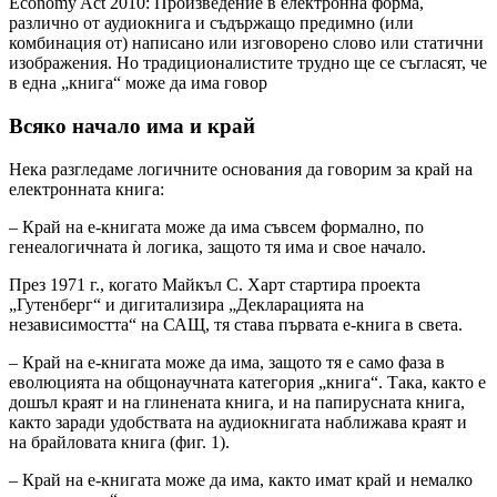
Economy Act 2010: Произведение в електронна форма,
различно от аудиокнига и съдържащо предимно (или
комбинация от) написано или изговорено слово или статични
изображения. Но традиционалистите трудно ще се съгласят, че
в една „книга“ може да има говор
Всяко начало има и край
Нека разгледаме логичните основания да говорим за край на
електронната книга:
– Край на е-книгата може да има съвсем формално, по
генеалогичната ѝ логика, защото тя има и свое начало.
През 1971 г., когато Майкъл С. Харт стартира проекта
„Гутенберг“ и дигитализира „Декларацията на
независимостта“ на САЩ, тя става първата е-книга в света.
– Край на е-книгата може да има, защото тя е само фаза в
еволюцията на общонаучната категория „книга“. Така, както е
дошъл краят и на глинената книга, и на папирусната книга,
както заради удобствата на аудиокнигата наближава краят и
на брайловата книга (фиг. 1).
– Край на е-книгата може да има, както имат край и немалко