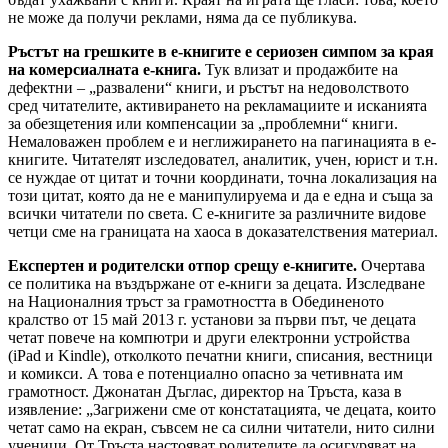
не може да получи реклами, няма да се публикува.
Ръстът на грешките в е-книгите е сериозен симпом за края
на комерсиалната е-книга.
Тук влизат и продажбите на
дефектни – „развалени“ книги, и ръстът на недоволството
сред читателите, активирането на рекламациите и исканията
за обезщетения или компенсации за „проблемни“ книги.
Немаловажен проблем е и неглижирането на пагинацията в е-
книгите. Читателят изследовател, аналитик, учен, юрист и т.н.
се нуждае от цитат и точни координати, точна локализация на
този цитат, която да не е манипулируема и да е една и съща за
всички читатели по света. С е-книгите за различните видове
четци сме на границата на хаоса в доказателствения материал.
Експертен и родителски отпор срещу е-книгите.
Очертава
се политика на въздържане от е-книги за децата. Изследване
на Националния тръст за грамотността в Обединеното
кралство от 15 май 2013 г. установи за първи път, че децата
четат повече на компютри и други електронни устройства
(iPad и Kindle), отколкото печатни книги, списания, вестници
и комикси. А това е потенциално опасно за четивната им
грамотност. Джонатан Дъглас, директор на Тръста, каза в
изявление: „Загрижени сме от констатацията, че децата, които
четат само на екран, съвсем не са силни читатели, нито силни
ученици. От Тръста настояват родителите да осигуряват на