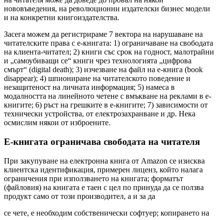
нововъведения, на революционни издателски бизнес модели
и на конкретни книгоиздателства.
Засега можем да регистрираме 7 вектора на нарушаване на
читателските права с е-книгата: 1) ограничаване на свободата
на клиента-читател; 2) книги със срок на годност, малотрайни
и „самоубиващи се“ книги чрез технологията „цифрова
смърт“ (digital death); 3) изчезване на файл на е-книга (book
disappear); 4) шпиониране на читателското поведение и
незащитеност на личната информация; 5) намеса в
модалността на линейното четене с вмъкване на реклами в е-
книгите; 6) ръст на грешките в е-книгите; 7) зависимости от
технически устройства, от електрозахранване и др. Нека
осмислим някои от изброените.
Е-книгата ограничава свободата на читателя
При закупуване на електронна книга от Amazon се изисква
клиентска идентификация, примерен лиценз, който налага
ограничения при използването на книгата; форматът
(файловия) на книгата е таен с цел по принуда да се ползва
продукт само от този производител, а и за да
се чете, е необходим собственически софтуер; копирането на