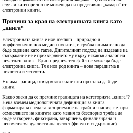
случаи категорично не можеш да си представиш „камара“ от
електронни книги.
Причини за края на електронната книга като
„книга“
Електронната книга е нов medium – природно и
морфологично нов медиен носител, и трябва внимателно да
бъде оценена като такъв. Дигиталният подход на издаване на
съдържание не е прехвърлянето му върху някакъв аналог на
печатната книга. Един предпечатен файл не може да бъде
електронна книга. Тя е нов род книга – нова парадигма в
писането и четенето.
Но има граница, отвъд която е-книгата престава да бъде
книга.
Какво значи да се премине границата на категорията „книга“?
Нека вземем медиологичната дефиниция за книга –
форматирана среда за възприемане на трайни знания, т.е. при
осмислянето на книгата като медия тя безспорно трябва да
бъде затворена, фиксирана, завършена, финализирана и
неизменяема дуалистична цялост (форма и съдържание).