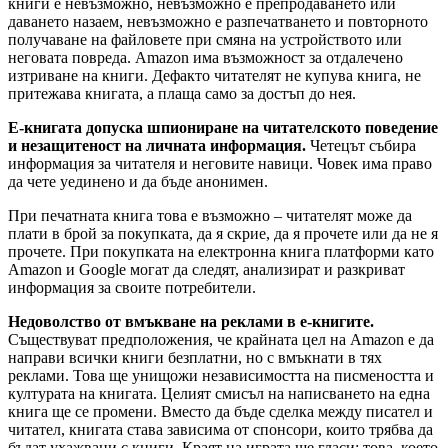
книги е невъзможно, невъзможно е препродаването или
даването назаем, невъзможно е разпечатването и повторното
получаване на файловете при смяна на устройството или
неговата повреда. Amazon има възможност за отдалечено
изтриване на книги. Дефакто читателят не купува книга, не
притежава книгата, а плаща само за достъп до нея.
Е-книгата допуска шпиониране на читателското поведение
и незащитеност на личната информация.
Четецът събира
информация за читателя и неговите навици. Човек има право
да чете уединено и да бъде анонимен.
При печатната книга това е възможно – читателят може да
плати в брой за покупката, да я скрие, да я прочете или да не я
прочете. При покупката на електронна книга платформи като
Amazon и Google могат да следят, анализират и разкриват
информация за своите потребители.
Недоволство от вмъкване на реклами в е-книгите.
Съществуват предположения, че крайната цел на Amazon е да
направи всички книги безплатни, но с вмъкнати в тях
реклами. Това ще унищожи независимостта на писмеността и
културата на книгата. Целият смисъл на написването на една
книга ще се промени. Вместо да бъде сделка между писател и
читател, книгата става зависима от спонсори, които трябва да
бъдат ухажвани с книги. Краят на играта ще гласи: това, което