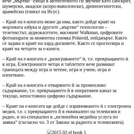
вече „мъртви“ езици в автентичното си звучене като санскрит,
шумерски, акадски (асиро-вавилонски), древноегипетски,
арамейски (езикът на Исус).
– Край на е-книгата може да има, както дойде краят на
морзовата азбука и другите „мъртви“ технологии –
телетекстът, аудиокасетите, масовият Walkman, цифровите
фотоапарати за моментна снимка Polaroid, пейджърът. Както
се задава и краят на хард-дисковете. Както се прогнозира и
краят на четците за е-книги.
– Край на е-книгата е „разиграването“ ѝ, т.е. превръщането ѝ
в игра. Електронните четци и таблетите вече размиват
границата между игра и четене, игра и учене, игра и
изпитване.
– Край на е-книгата е отварянето й за променливо
съдържание, т.е. превръщането й в оперативен канал за
текущо, непостоянно цифрово съдържание.
– Краят на е-книгата ще дойде с изравняването ѝ с електронна
медия, т.е. с превръщането й в еквивалент на телевизия и
радио, и по-специално в „нелинейна медийна услуга по
заявка“ (съгласно чл. 3 от Закона за радиото и телевизията).