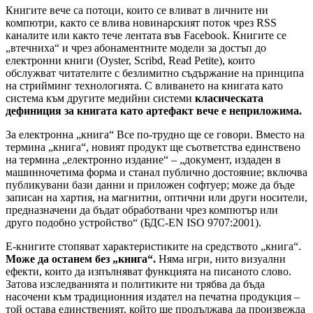
Книгите вече са потоци, които се вливат в личните ни
компютри, както се влива новинарският поток чрез RSS
каналите или както тече лентата във Facebook. Книгите се
„втечниха“ и чрез абонаментните модели за достъп до
електронни книги (Oyster, Scribd, Read Petite), които
обслужват читателите с безлимитно съдържание на принципа
на стрийминг технологията. С вливането на книгата като
система към другите медийни системи
класическата
дефиниция за книгата като артефакт вече е неприложима.
За електронна „книга“ Все по-трудно ще се говори. Вместо на
термина „книга“, новият продукт ще съответства единствено
на термина „електронно издание“ – „документ, издаден в
машинночетима форма и станал публично достояние; включва
публикувани бази данни и приложен софтуер; може да бъде
записан на хартия, на магнитни, оптични или други носители,
предназначени да бъдат обработвани чрез компютър или
друго подобно устройство“ (БДС-EN ISO 9707:2001).
Е-книгите стопяват характеристиките на средството „книга“.
Може да останем без „книга“.
Няма игри, нито визуални
ефекти, които да изпълняват функцията на писаното слово.
Затова изследванията и политиките ни трябва да бъда
насочени към традиционния издател на печатна продукция –
той остава единственият, който ще продължава да произвежда