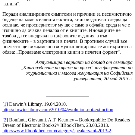
„книги“.
Поради анализираните симптоми и причини за песимистично
бъдеще на комерсиалната е-книга, книгоиздателят следва да
осъзнае, че просперитетът му ще е само в офлайн среда и че е
излишно да очаква печалба от е-книгите. Иновациите не
трябва да се внедряват в цифровите издания, а във
физическите – в хартията и в печата. В противен случай все
по-често ще виждаме онази мултиплицираща се антикризисна
обява: „Продаваме електронни книги в печатен формат“.
Актуализиран вариант на доклад от семинара
„Книгоиздаване по време на криза“ във факултета
по
журналистика и масова комуникация на Софийския
университет, 20 май 2013 г.
[1]
Darwin’s Library, 19.04.2010.
http://darwinslibrary.com/2010/04/evolution-not-extinction
[2]
Bonfanti, Giovanni. A.T. Kearney – Bookrepublic: Do Readers
Dream of Electronic Books?// IfBookThen, 23.03.2013.
http://www.ifbookthen.com/category/speakers-mi-2013-2