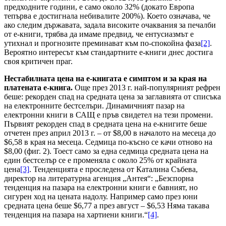
предходните години, е само около 32% (докато Европа
тепърва е достигнала небивалите 200%). Което означава, че
ако следим държавата, задала високите очаквания за печалби
от е-книги, трябва да имаме предвид, че ентусиазмът е
утихнал и прогнозите преминават към по-спокойна фаза
[2]
.
Вероятно интересът към стандартните е-книги днес достига
своя критичен праг.
Нестабилната цена на е-книгата е симптом и за края на
платената е-книга.
Още през 2013 г. най-популярният рефрен
беше: рекорден спад на средната цена за заглавията от списъка
на електронните бестселъри. Динамичният пазар на
електронни книги в САЩ е пръв свидетел на тези промени.
Първият рекорден спад в средната цена на е-книгите беше
отчетен през април 2013 г. – от $8,00 в началото на месеца до
$6,58 в края на месеца. Седмица по-късно се качи отново на
$8,00 (фиг. 2). Тоест само за една седмица средната цена на
един бестселър се е променяла с около 25% от крайната
цена
[3]
. Тенденцията е проследена от Каталина Събева,
директор на литературна агенция „Антея“: „Безспорна
тенденция на пазара на електронни книги е бавният, но
сигурен ход на цената надолу. Например само през юни
средната цена беше $6,77 а през август – $6,53 Няма такава
тенденция на пазара на хартиени книги.“
[4]
.