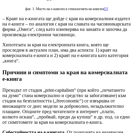
фиг. 1. Място на е-книгата в генеалогията на книгата
[1]
– Краят на е-книгата ще дойде с края на комерсиалния издател
на е-книги – по аналогия с края на славата на часовникарската
фирма „Омега“, след като изневерява на занаята и започва да
произвежда електронни часовници.
Хипотезата за края на електронната книга, която ще
проследим в актуален план, има два аспекта: 1) краят на
комерсиалната е-книга и 2) краят на е-книгата като категория
„книга“.
Причини и симптоми за края на комерсиалната
е-книга
Преходът от стадия „print-capitalism“ (при който „печатането
на думи“ стана комерсиално и средство за забогатяване) към
стадия на безплатността („freeconomic“) се извършва от
множащите се днес модели за доброволно, незадължително
плащане. Опциите пред читателите в интернет „плати,
колкото искаш“, „пробвай, преди да купиш“ и др. под. са едни
от симптомите за края на комерсиалната е-книга.
Себестойността на е-книгата.
От позицията на независим