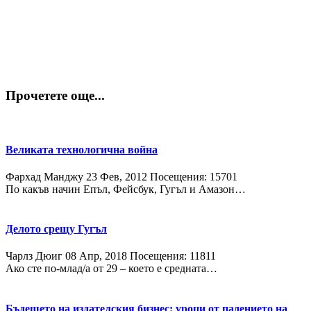
Прочетете още...
Великата технологична война
Фархад Манджу
23 Фев, 2012
Посещения: 15701
По какъв начин Епъл, Фейсбук, Гугъл и Амазон…
Делото срещу Гугъл
Чарлз Дюиг
08 Апр, 2018
Посещения: 11811
Ако сте по-млад/а от 29 – което е средната…
Бъдещето на издателския бизнес: уроци от падението на