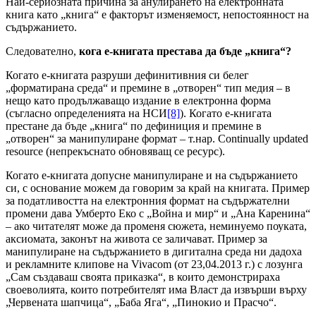
Най-сериозната причина за анулирането на електронната
книга като „книга“ е факторът изменяемост, непостоянност на
съдържанието.
Следователно,
кога е-книгата престава да бъде „книга“?
Когато е-книгата разруши дефинитивния си белег
„форматирана среда“ и премине в „отворен“ тип медия – в
нещо като продължаващо издание в електронна форма
(съгласно определенията на НСИ
[8]
). Когато е-книгата
престане да бъде „книга“ по дефиниция и премине в
„отворен“ за манипулиране формат – т.нар. Continually updated
resource (непрекъснато обновяващ се ресурс).
Когато е-книгата допусне манипулиране и на съдържанието
си, с основание можем да говорим за край на книгата. Пример
за податливостта на електронния формат на съдържателни
промени дава Умберто Еко с „Война и мир“ и „Ана Каренина“
– ако читателят може да променя сюжета, неминуемо поуката,
аксиомата, законът на живота се заличават. Пример за
манипулиране на съдържанието в дигитална среда ни дадоха
и рекламните клипове на Vivacom (от 23,04.2013 г.) с лозунга
„Сам създаваш своята приказка“, в които демонстрираха
своеволията, които потребителят има Власт да извърши върху
„Червената шапчица“, „Баба Яга“, „Пинокио и Прасчо“.