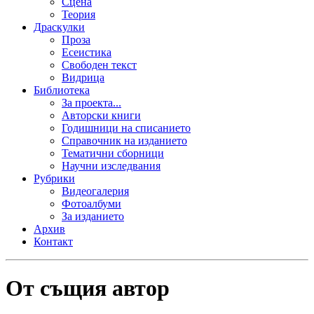
Сцена
Теория
Драскулки
Проза
Есеистика
Свободен текст
Видрица
Библиотека
За проекта...
Авторски книги
Годишници на списанието
Справочник на изданието
Тематични сборници
Научни изследвания
Рубрики
Видеогалерия
Фотоалбуми
За изданието
Архив
Контакт
От същия автор