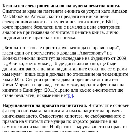
Безплатен електронен
аналог на купена
печатна
книга.
Симптом за края на платената е-книга са услуги като Amazon
Matchbook на Amazon, която предлага на ниски цени
електронния аналог на закупени печатни книги, и BitLit,
която предлага безплатен или с намалена цена електронен
аналог на притежавана от читателя печатна книга, лично
подписана и изпратена като снимка.
„Безплатно – това е просто друг начин да се правят пари“,
гласи един от постулатите в доклада „Anarconomy“ на
Копенхагенския институт за изследване на бъдещето от 2009
г. „Всичко, което може да бъде дигитализирано, ще бъде
дигитализирано, а цената на дигиталните стоки ще се стреми
към нула“, пише още в доклада по отношение на тенденциите
към 2025 г. Същата прогноза дава и британският писател
Ивън Морисън в доклада си на международния фестивал на
книгата в Единбург (2011): „рано или късно е-контентът ще
стане безплатен, искаме или не“
[5]
.
Нарушаването на правата на читателя.
Читателят е основен
фактор в системата на книгата и има капацитет да променя
книгоиздаването. Съществува хипотеза, че съобразяването с
правата на читателя стимулира по-бързото развитие и на
самото книгоиздаване. И обратно – нарушаването на правата
на читателя може да доведе до провал на някои