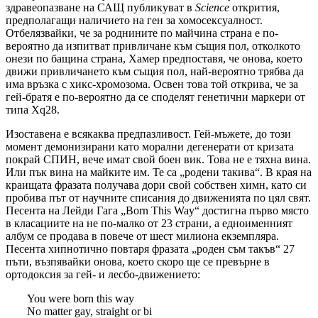
здравеопазване на САЩ публикуват в
Science
открития,
предполагащи наличието на ген за хомосексуалност.
Отбелязвайки, че за роднините по майчина страна е по-
вероятно да изпитват привличане към същия пол, отколкото
онези по бащина страна, Хамер предпоставя, че онова, което
движи привличането към същия пол, най-вероятно трябва да
има връзка с хикс-хромозома. Освен това той открива, че за
гей-братя е по-вероятно да се споделят генетични маркери от
типа Xq28.
Изоставена е всякаква предпазливост. Гей-мъжете, до този
момент демонизирани като морални дегенерати от кризата
покрай СПИН, вече имат свой боен вик. Това не е тяхна вина.
Или пък вина на майките им. Те са „родени такива“. В края на
краищата фразата получава дори свой собствен химн, като си
пробива път от научните списания до движенията по цял свят.
Песента на Лейди Гага „Born This Way“ достигна първо място
в класациите на не по-малко от 23 страни, а едноименният
албум се продава в повече от шест милиона екземпляра.
Песента хипнотично повтаря фразата „роден съм такъв“ 27
пъти, възпявайки онова, което скоро ще се превърне в
ортодоксия за гей- и лесбо-движението:
You were born this way
No matter gay, straight or bi