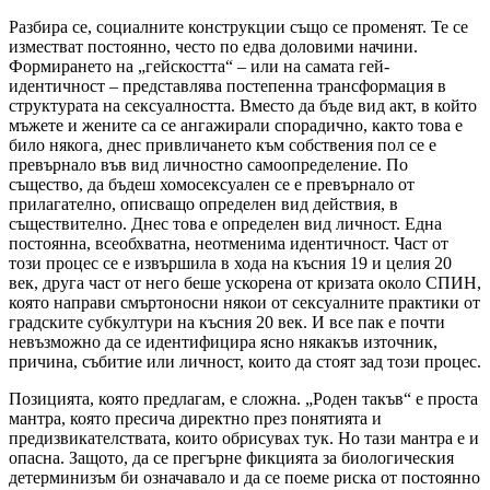
Разбира се, социалните конструкции също се променят. Те се
изместват постоянно, често по едва доловими начини.
Формирането на „гейскостта“ – или на самата гей-
идентичност – представлява постепенна трансформация в
структурата на сексуалността. Вместо да бъде вид акт, в който
мъжете и жените са се ангажирали спорадично, както това е
било някога, днес привличането към собствения пол се е
превърнало във вид личностно самоопределение. По
същество, да бъдеш хомосексуален се е превърнало от
прилагателно, описващо определен вид действия, в
съществително. Днес това е определен вид личност. Една
постоянна, всеобхватна, неотменима идентичност. Част от
този процес се е извършила в хода на късния 19 и целия 20
век, друга част от него беше ускорена от кризата около СПИН,
която направи смъртоносни някои от сексуалните практики от
градските субкултури на късния 20 век. И все пак е почти
невъзможно да се идентифицира ясно някакъв източник,
причина, събитие или личност, които да стоят зад този процес.
Позицията, която предлагам, е сложна. „Роден такъв“ е проста
мантра, която пресича директно през понятията и
предизвикателствата, които обрисувах тук. Но тази мантра е и
опасна. Защото, да се прегърне фикцията за биологическия
детерминизъм би означавало и да се поеме риска от постоянно