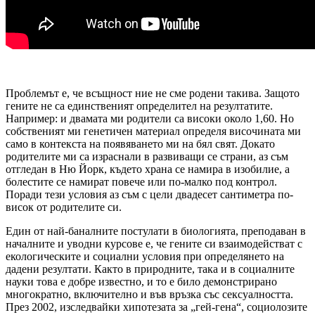
Проблемът е, че всъщност ние не сме родени такива. Защото
гените не са единственият определител на резултатите.
Например: и двамата ми родители са високи около 1,60. Но
собственият ми генетичен материал определя височината ми
само в контекста на появяването ми на бял свят. Докато
родителите ми са израснали в развиващи се страни, аз съм
отгледан в Ню Йорк, където храна се намира в изобилие, а
болестите се намират повече или по-малко под контрол.
Поради тези условия аз съм с цели двадесет сантиметра по-
висок от родителите си.
Един от най-баналните постулати в биологията, преподаван в
началните и уводни курсове е, че гените си взаимодействат с
екологическите и социални условия при определянето на
дадени резултати. Както в природните, така и в социалните
науки това е добре известно, и то е било демонстрирано
многократно, включително и във връзка със сексуалността.
През 2002, изследвайки хипотезата за „гей-гена“, социолозите