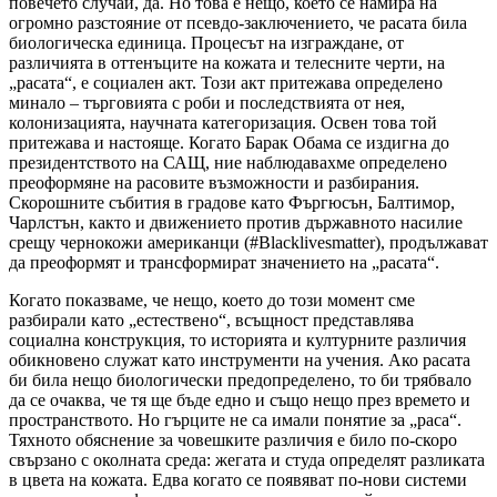
повечето случаи, да. Но това е нещо, което се намира на
огромно разстояние от псевдо-заключението, че расата била
биологическа единица. Процесът на изграждане, от
различията в оттенъците на кожата и телесните черти, на
„расата“, е социален акт. Този акт притежава определено
минало – търговията с роби и последствията от нея,
колонизацията, научната категоризация. Освен това той
притежава и настояще. Когато Барак Обама се издигна до
президентството на САЩ, ние наблюдавахме определено
преоформяне на расовите възможности и разбирания.
Скорошните събития в градове като Фъргюсън, Балтимор,
Чарлстън, както и движението против държавното насилие
срещу чернокожи американци (#Blacklivesmatter), продължават
да преоформят и трансформират значението на „расата“.
Когато показваме, че нещо, което до този момент сме
разбирали като „естествено“, всъщност представлява
социална конструкция, то историята и културните различия
обикновено служат като инструменти на учения. Ако расата
би била нещо биологически предопределено, то би трябвало
да се очаква, че тя ще бъде едно и също нещо през времето и
пространството. Но гърците не са имали понятие за „раса“.
Тяхното обяснение за човешките различия е било по-скоро
свързано с околната среда: жегата и студа определят разликата
в цвета на кожата. Едва когато се появяват по-нови системи