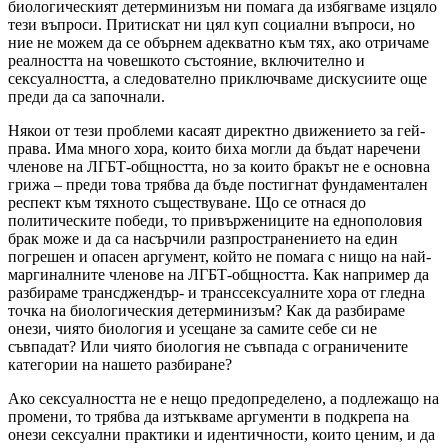
биологическият детерминизъм ни помага да избягваме изцяло
тези въпроси. Притискат ни цял куп социални въпроси, но
ние не можем да се обърнем адекватно към тях, ако отричаме
реалността на човешкото състояние, включително и
сексуалността, а следователно приключваме дискусиите още
преди да са започнали.
Някои от тези проблеми касаят директно движението за гей-
права. Има много хора, които биха могли да бъдат наречени
членове на ЛГБТ-общността, но за които бракът не е основна
грижа – преди това трябва да бъде постигнат фундаментален
респект към тяхното съществуване. Що се отнася до
политическите победи, то привържениците на еднополовия
брак може и да са насърчили разпространението на един
погрешен и опасен аргумент, който не помага с нищо на най-
маргиналните членове на ЛГБТ-общността. Как например да
разбираме трансджендър- и транссексуалните хора от гледна
точка на биологическия детерминизъм? Как да разбираме
онези, чиято биология и усещане за самите себе си не
съвпадат? Или чиято биология не съвпада с ограничените
категории на нашето разбиране?
Ако сексуалността не е нещо предопределено, а подлежащо на
промени, то трябва да изтъкваме аргументи в подкрепа на
онези сексуални практики и идентичности, които ценим, и да