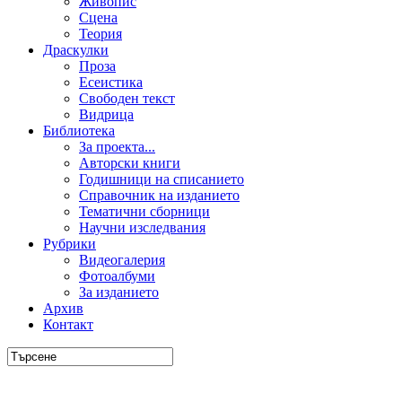
Живопис
Сцена
Теория
Драскулки
Проза
Есеистика
Свободен текст
Видрица
Библиотека
За проекта...
Авторски книги
Годишници на списанието
Справочник на изданието
Тематични сборници
Научни изследвания
Рубрики
Видеогалерия
Фотоалбуми
За изданието
Архив
Контакт