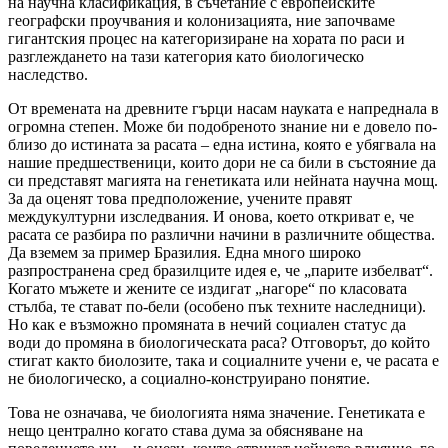
на научна класификация, в съчетание с европейските
географски проучвания и колонизацията, ние започваме
гигантския процес на категоризиране на хората по раси и
разглеждането на тази категория като биологическо
наследство.
От времената на древните гърци насам науката е напреднала в
огромна степен. Може би подобреното знание ни е довело по-
близо до истината за расата – една истина, която е убягвала на
нашие предшественици, които дори не са били в състояние да
си представят магията на генетиката или нейната научна мощ.
За да оценят това предположение, учените правят
междукултурни изследвания. И онова, което откриват е, че
расата се разбира по различни начини в различните общества.
Да вземем за пример Бразилия. Една много широко
разпространена сред бразилците идея е, че „парите избелват“.
Когато мъжете и жените се издигат „нагоре“ по класовата
стълба, те стават по-бели (особено пък техните наследници).
Но как е възможно промяната в нечий социален статус да
води до промяна в биологическата раса? Отговорът, до който
стигат както биолозите, така и социалните учени е, че расата е
не биологическо, а социално-конструирано понятие.
Това не означава, че биологията няма значение. Генетиката е
нещо централно когато става дума за обясняване на