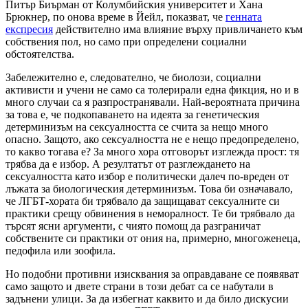
Питър Биърман от Колумбийския университет и Хана
Брюкнер, по онова време в Йейл, показват, че
генната
експресия
действително има влияние върху привличането към
собствения пол, но само при определени социални
обстоятелства.
Забележително е, следователно, че биолози, социални
активисти и учени не само са толерирали една фикция, но и в
много случаи са я разпространявали. Най-вероятната причина
за това е, че подкопаването на идеята за генетическия
детерминизъм на сексуалността се счита за нещо много
опасно. Защото, ако сексуалността не е нещо предопределено,
то какво тогава е? За много хора отговорът изглежда прост: тя
трябва да е избор. А резултатът от разглеждането на
сексуалността като избор е политически далеч по-вреден от
лъжата за биологическия детерминизъм. Това би означавало,
че ЛГБТ-хората би трябвало да защищават сексуалните си
практики срещу обвинения в неморалност. Те би трябвало да
търсят ясни аргументи, с чиято помощ да разграничат
собствените си практики от ония на, примерно, многоженеца,
педофила или зоофила.
Но подобни противни изисквания за оправдаване се появяват
само защото и двете страни в този дебат са се набутали в
задънени улици. За да избегнат каквито и да било дискусии