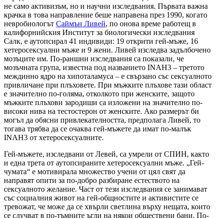
не само активизъм, но и научни изследвания. Първата важна
крачка в това направление беше направена през 1990, когато
невробиологът
Саймън Ливей
, по онова време работещ в
калифорнийския Институт за биологически изследвания
Салк, е аутопсирал 41 индивиди: 19 открити гей-мъже, 16
хетеросексуални мъже и 9 жени. Ливей изследва задълбочено
мозъците им. По-раншни изследвания са показали, че
мозъчната група, известна под названието INAH3 – третото
междинно ядро на хипоталамуса – е свързано със сексуалното
привличане при плъховете. При мъжките плъхове тази област
е значително по-голяма, отколкото при женските, защото
мъжките плъхови зародиши са изложени на значително по-
високи нива на тестостерон от женските. Ако размерът би
могъл да обясни привлекателността, предполага Ливей, то
тогава трябва да се очаква гей-мъжете да имат по-малък
INAH3 от хетеросексуалните.
Гей-мъжете, изследвани от Левей, са умрели от СПИН, както
и една трета от аутопсираните хетеросексуални мъже. „Гей-
чумата“ е мотивирала множество учени от цял свят да
направят опити за по-добро разбиране естеството на
сексуалното желание. Част от тези изследвания се занимават
със социалния живот на гей-общностите и активистите се
тревожат, че може да се хвърли светлина върху нещата, които
се случват в по-тъмните ъгли на някои обществени бани. По-