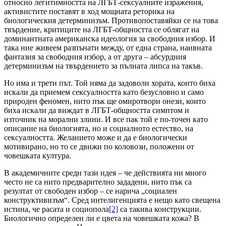
относно легитимността на ЛГБТ-сексуалните изражения,
активистите поставят в ход мощната реторика на
биологическия детерминизъм. Противопоставяйки се на това
твърдение, критиците на ЛГБТ-общността се облягат на
доминантната американска идеология за свободния избор. И
така ние живеем разпънати между, от една страна, наивната
фантазия за свободния избор, а от друга – абсурдния
детерминизъм на твърдението за пълната липса на такъв.
Но има и трети път. Той няма да задоволи хората, които биха
искали да приемем сексуалността като безусловно и само
природен феномен, нито пък ще омиротвори онези, които
биха искали да виждат в ЛГБТ-общността симптом и
източник на морални злини. И все пак той е по-точен като
описание на биологията, но и социалното естество, на
сексуалността. Желанието може и да е биологически
мотивирано, но то се движи по коловози, положени от
човешката култура.
В академичните среди тази идея – че действията ни много
често не са нито предварително зададени, нито пък са
резултат от свободен избор – се нарича „социален
конструктивизъм“. Сред интелигенцията е нещо като свещена
истина, че расата и социопола
[2]
са такива конструкции.
Биологично определен ли е цвета на човешката кожа? В