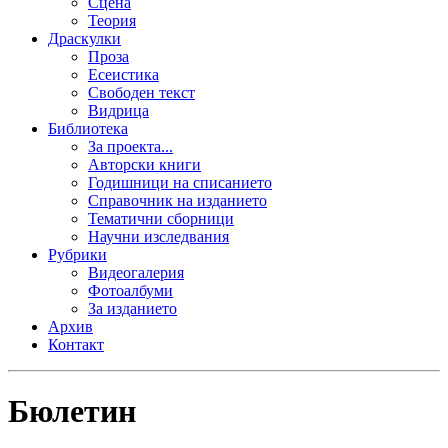
Сцена
Теория
Драскулки
Проза
Есеистика
Свободен текст
Видрица
Библиотека
За проекта...
Авторски книги
Годишници на списанието
Справочник на изданието
Тематични сборници
Научни изследвания
Рубрики
Видеогалерия
Фотоалбуми
За изданието
Архив
Контакт
Бюлетин