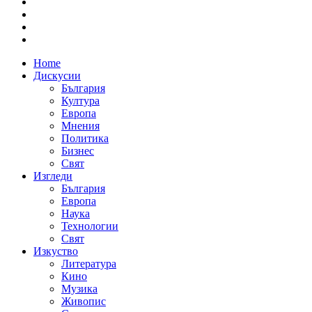
Home
Дискусии
България
Култура
Европа
Мнения
Политика
Бизнес
Свят
Изгледи
България
Европа
Наука
Технологии
Свят
Изкуство
Литература
Кино
Музика
Живопис