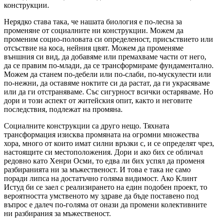
конструкции.
Нерядко става така, че нашата биология е по-лесна за
променяне от социалните ни конструкции. Можем да
променим социо-половата си определеност, присъствието или
отсъствие на коса, нейния цвят. Можем да променяме
външния си вид, да добавяме или премахваме части от него,
да се правим по-млади, да се трансформираме фундаментално.
Можем да станем по-дебели или по-слаби, по-мускулести или
по-нежни, да оставяме ноктите си да растат, да ги украсяваме
или да ги отстраняваме. Със сигурност всички остаряваме. Но
дори и този аспект от житейския опит, както и неговите
последствия, подлежат на промяна.
Социалните конструкции са друго нещо. Тяхната
трансформация изисква промяната на огромни множества
хора, много от които имат силни връзки с, и се определят чрез,
настоящите си местоположения. Дори и ако бих се обличал
редовно като Хенри Осми, то едва ли бих успял да променя
разбиранията ни за мъжественост. И това е така не само
поради липса на достатъчно голяма видимост. Ако Клинт
Истуд би се заел с реализирането на един подобен проект, то
вероятността умственото му здраве да бъде поставено под
въпрос е далеч по-голяма от онази да промени колективните
ни разбирания за мъжественост.