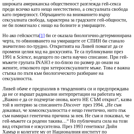
широката американска общественост разглежда гей-секса
преди всичко като нещо неестествено, а сексуалната свобода
като перверзност. Обръщането на вниманието върху
сексуалната свобода, характерна за градските гей-общности,
не би помогнало с нищо на болните и умиращите.
Но ако гейскостта
[1]
би се оказала биологично-детерминирана
черта, то обвиняването на умиращите от СПИН би станало
значително по-трудно. Откритията на Ливей помагат да се
промени целия ход на дискусията. Те са публикувани през
1991 в
Science
, водещото по света научно списание. При гей-
мъжете групата INAH3 е по-близо по размер до онази на
жените, отколкото при хетеросексуалните мъже. Това е важна
стъпка по пътя към биологическото разбиране на
сексуалността.
Ливей обаче е предпазлив в твърденията си и предупреждава
да не се вършат радикални интерпретации на работата му.
„Важно е да се подчертае онова, което НЕ СЪМ открил“, казва
той в интервю за списанието
Discover
през 1994. „Не съм
доказвал, че хомосексуалността е нещо генетично, нито пък
съм намирал генетична причина за нея. Не съм и показвал, че
гей-мъжете са родени такива…“ Но публичната сила на този
вид открития е изкусителна. През 1993 генетикът Дийн
Хамър и колегите му от Националния институт по