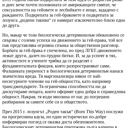
и днес вече почти половината от американците смятат, че
сексуалността на гейовете и лесбийките е нещо, зададено с
раждането. Подкрепата за гей-браковете и подкрепата за
лозунга „родени такива“ се намират изключително близо една
до друга.
Но, макар че този биологически детерминизъм обикновено се
свързва с големи успехи на движението за гей-права, той все
пак представлява огромна спънка за обществения разговор.
Борбата за гей-брака е спечелена, но пред ЛГБТ-движението
лежат други, далеч по-трудни битки. И, за да успеят в тях,
активистите и учените трябва да се разделят с
фундаменталната фикция, която разпространяват сами.
Фалшивата увереност в биологическия детерминизъм нанася
значителна вреда. Тя маргинализира някои от най-
несигурните членове на гей-общността, като например
трансджендърите. Тя ограничава способността ни да
дискутираме нещата, които оформят една добра и справедлива
общност. Накрая, тя води мнозина от нас до погрешни
разбирания за самите себе си и обществото.
През 2015 г. лозунгът „Роден такъв“ (Born This Way) послужи
на прогресивна кауза, но един исторически по-добре
информиран поглед се оказва доста обезпокоителен.
Биологическият детерминизъм притежава дълга кариера в