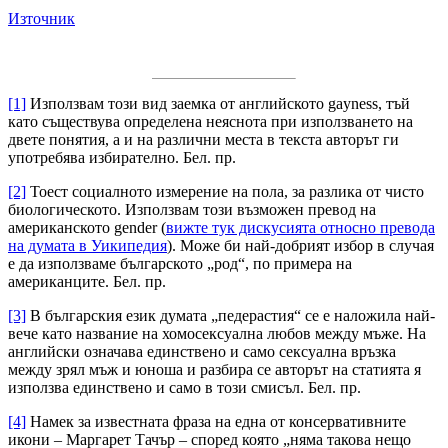
Източник
[1]
Използвам този вид заемка от английското gayness, тъй
като съществува определена неяснота при използването на
двете понятия, а и на различни места в текста авторът ги
употребява избирателно. Бел. пр.
[2]
Тоест социалното измерение на пола, за разлика от чисто
биологическото. Използвам този възможен превод на
американското gender (
вижте тук дискусията относно превода
на думата в Уикипедия
). Може би най-добрият избор в случая
е да използваме българското „род“, по примера на
американците. Бел. пр.
[3]
В българския език думата „педерастия“ се е наложила най-
вече като название на хомосексуална любов между мъже. На
английски означава единствено и само сексуална връзка
между зрял мъж и юноша и разбира се авторът на статията я
използва единствено и само в този смисъл. Бел. пр.
[4]
Намек за известната фраза на една от консервативните
икони – Маргарет Тачър – според която „няма такова нещо