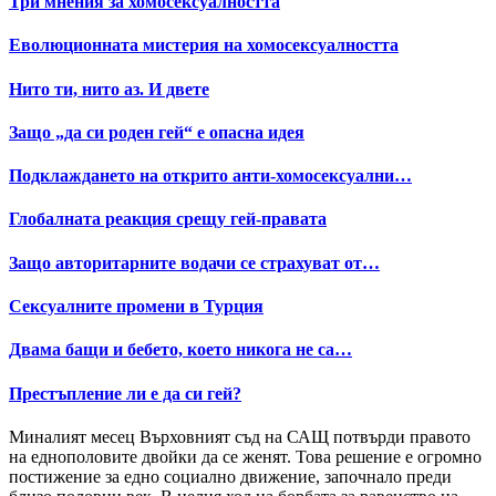
Три мнения за хомосексуалността
Еволюционната мистерия на хомосексуалността
Нито ти, нито аз. И двете
Защо „да си роден гей“ е опасна идея
Подклаждането на открито анти-хомосексуални…
Глобалната реакция срещу гей-правата
Защо авторитарните водачи се страхуват от…
Сексуалните промени в Турция
Двама бащи и бебето, което никога не са…
Престъпление ли е да си гей?
Миналият месец Върховният съд на САЩ потвърди правото
на еднополовите двойки да се женят. Това решение е огромно
постижение за едно социално движение, започнало преди