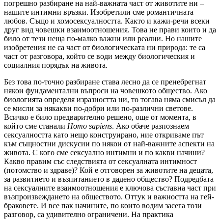
погрешно разбиране на най-важната част от животите ни –
нашите интимни връзки. Изобретили сме романтичната
любов. Също и хомосексуалността. Както и кажи-речи всеки
друг вид човешки взаимоотношения. Това не прави които и да
било от тези неща по-малко важни или реални. Но нашите
изобретения не са част от биологическата ни природа: те са
част от разговора, който се води между биологическия и
социалния порядък на живота.
Без това по-точно разбиране става лесно да се пренебрегнат
някои фундаментални въпроси на човешкото общество. Ако
биологията определя изразността ни, то тогава няма смисъл да
се мисли за някакви по-добри или по-различни светове.
Всичко е било предварително решено, още от момента, в
който сме станали
Homo
sapiens
. Ако обаче разпознаем
сексуалността като нещо конструирано, ние откриваме път
към същностни дискусии по някои от най-важните аспекти на
живота. С кого сме сексуално интимни и по какви начини?
Какво правим със следствията от сексуалната интимност
(потомство и здраве)? Кой е отговорен за животите на децата,
за развитието и възпитанието в дадено общество? Подредбата
на сексуалните взаимоотношения е ключова съставна част при
възпроизвеждането на обществото. Оттук и важността на гей-
браковете. И все пак начините, по които водим засега този
разговор, са удивително ограничени. На практика