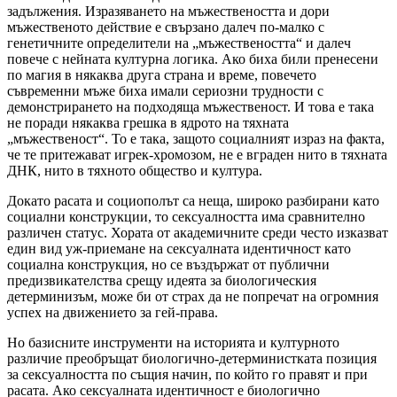
задължения. Изразяването на мъжествеността и дори
мъжественото действие е свързано далеч по-малко с
генетичните определители на „мъжествеността“ и далеч
повече с нейната културна логика. Ако биха били пренесени
по магия в някаква друга страна и време, повечето
съвременни мъже биха имали сериозни трудности с
демонстрирането на подходяща мъжественост. И това е така
не поради някаква грешка в ядрото на тяхната
„мъжественост“. То е така, защото социалният израз на факта,
че те притежават игрек-хромозом, не е вграден нито в тяхната
ДНК, нито в тяхното общество и култура.
Докато расата и социополът са неща, широко разбирани като
социални конструкции, то сексуалността има сравнително
различен статус. Хората от академичните среди често изказват
един вид уж-приемане на сексуалната идентичност като
социална конструкция, но се въздържат от публични
предизвикателства срещу идеята за биологическия
детерминизъм, може би от страх да не попречат на огромния
успех на движението за гей-права.
Но базисните инструменти на историята и културното
различие преобръщат биологично-детерминистката позиция
за сексуалността по същия начин, по който го правят и при
расата. Ако сексуалната идентичност е биологично