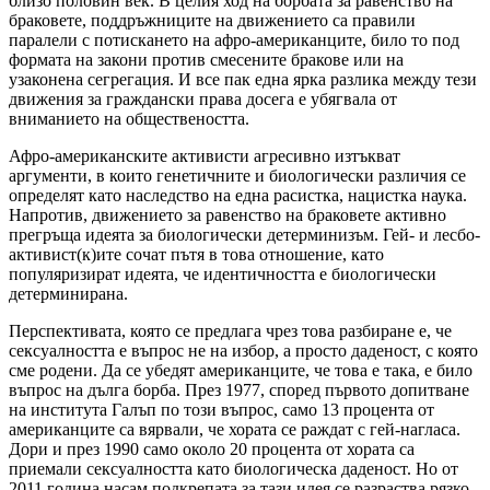
близо половин век. В целия ход на борбата за равенство на
браковете, поддръжниците на движението са правили
паралели с потискането на афро-американците, било то под
формата на закони против смесените бракове или на
узаконена сегрегация. И все пак една ярка разлика между тези
движения за граждански права досега е убягвала от
вниманието на обществеността.
Афро-американските активисти агресивно изтъкват
аргументи, в които генетичните и биологически различия се
определят като наследство на една расистка, нацистка наука.
Напротив, движението за равенство на браковете активно
прегръща идеята за биологически детерминизъм. Гей- и лесбо-
активист(к)ите сочат пътя в това отношение, като
популяризират идеята, че идентичността е биологически
детерминирана.
Перспективата, която се предлага чрез това разбиране е, че
сексуалността е въпрос не на избор, а просто даденост, с която
сме родени. Да се убедят американците, че това е така, е било
въпрос на дълга борба. През 1977, според първото допитване
на института Галъп по този въпрос, само 13 процента от
американците са вярвали, че хората се раждат с гей-нагласа.
Дори и през 1990 само около 20 процента от хората са
приемали сексуалността като биологическа даденост. Но от
2011 година насам подкрепата за тази идея се разраства рязко