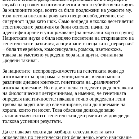
служба на различни потиснически и чисто убийствени каузи.
За милионите хора, които са били подложени на ужасите му,
тази негова внезапна роля като нещо освободително, със
сигурност идва като шок. Само допреди няколко десетилетия
генетическите различия са били основен начин за
идентифициране и унищожаване [на нежелани хора и групи].
Нацистката наука е била изцяло посветена на откриването на
генетическите различия, асоциирани с неща като „перверзия“
– била тя еврейска, хомосексуална, ромска, цветнокожа,
такава на умствено увредени хора или други, считани за
„родени такива“.
За нацистите, неопровержимостта на генетиката води до
изискването за програма за унищожение; в един много
различен днешен контекст, генетиката на „различието“
изисква приемане. Но и двете неща споделят предпоставката
на биологическия детерминизъм, а именно, че генетиката
определя идентичността: някакви точно определени гени
трябва да водят или до елиминиране, или до приемане на
хората, които ги носят. Това обяснява донякъде защо
активисткият съюз с генетическия детерминизъм доведе до
толкова успешни резултати.
Да се накарат хората да разбират сексуалността като
определяна по генетически път беше нещо, което изискваше