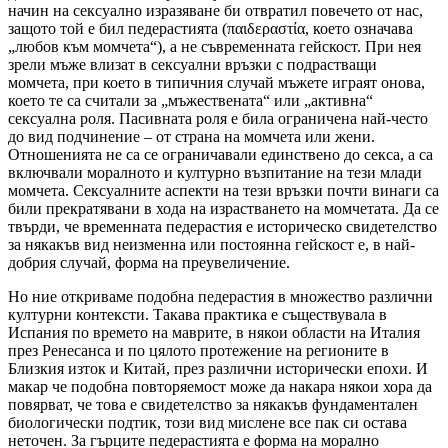
начин на сексуално изразяване би отвратил повечето от нас,
защото той е бил педерастията (παιδεραστία, което означава
„любов към момчета“), а не съвременната гейскост. При нея
зрели мъже влизат в сексуални връзки с подрастващи
момчета, при което в типичния случай мъжете играят онова,
което те са считали за „мъжествената“ или „активна“
сексуална роля. Пасивната роля е била ограничена най-често
до вид подчинение – от страна на момчета или жени.
Отношенията не са се ограничавали единствено до секса, а са
включвали моралното и културно възпитание на тези млади
момчета. Сексуалните аспекти на тези връзки почти винаги са
били прекратявани в хода на израстването на момчетата. Да се
твърди, че временната педерастия е историческо свидетелство
за някакъв вид неизменна или постоянна гейскост е, в най-
добрия случай, форма на преувеличение.
Но ние откриваме подобна педерастия в множество различни
културни контексти. Такава практика е съществувала в
Испания по времето на маврите, в някои области на Италия
през Ренесанса и по цялото протежение на регионите в
Близкия изток и Китай, през различни исторически епохи. И
макар че подобна повторяемост може да накара някои хора да
повярват, че това е свидетелство за някакъв фундаментален
биологически подтик, този вид мислене все пак си остава
неточен. За гърците педерастията е форма на морално