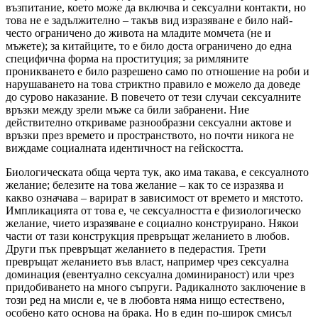
възпитание, което може да включва и сексуални контакти, но
това не е задължително – такъв вид изразяване е било най-
често ограничено до живота на младите момчета (не и
мъжете); за китайците, то е било доста ограничено до една
специфична форма на проституция; за римляните
проникването е било разрешено само по отношение на роби и
нарушаването на това стриктно правило е можело да доведе
до сурово наказание. В повечето от тези случаи сексуалните
връзки между зрели мъже са били забранени. Ние
действително откриваме разнообразни сексуални актове и
връзки през времето и пространството, но почти никога не
виждаме социалната идентичност на гейскостта.
Биологическата обща черта тук, ако има такава, е сексуалното
желание; белезите на това желание – как то се изразява и
какво означава – варират в зависимост от времето и мястото.
Импликацията от това е, че сексуалността е физиологическо
желание, чието изразяване е социално конструирано. Някои
части от тази конструкция превръщат желанието в любов.
Други пък превръщат желанието в педерастия. Трети
превръщат желанието във власт, например чрез сексуална
доминация (евентуално сексуална доминираност) или чрез
придобиването на много съпруги. Радикалното заключение в
този ред на мисли е, че в любовта няма нищо естествено,
особено като основа на брака. Но в един по-широк смисъл