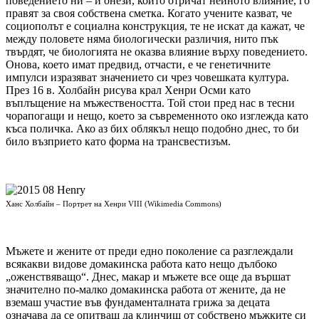
поведението ни – и онези, които отричат нейното влияние, го
правят за своя собствена сметка. Когато учените казват, че
социополът е социална конструкция, те не искат да кажат, че
между половете няма биологически различия, нито пък
твърдят, че биологията не оказва влияние върху поведението.
Онова, което имат предвид, отчасти, е че генетичните
импулси изразяват значението си чрез човешката култура.
През 16 в. Холбайн рисува крал Хенри Осми като
въплъщение на мъжествеността. Той стои пред нас в тесни
чорапогащи и нещо, което за съвременното око изглежда като
къса поличка. Ако аз бих облякъл нещо подобно днес, то би
било възприето като форма на трансвестизъм.
Ханс Холбайн – Портрет на Хенри VIII (Wikimedia Commons)
Мъжете и жените от преди едно поколение са разглеждали
всякакви видове домакинска работа като нещо дълбоко
„оженствяващо“. Днес, макар и мъжете все още да вършат
значително по-малко домакинска работа от жените, да не
вземаш участие във фундаменталната грижа за децата
означава да се опитваш да клинчиш от собствено мъжките си