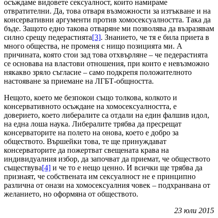
осъждаме видовете сексуалност, които намираме
отвратителни. Да, това отваря възможности за изтъкване и на
консервативни аргументи против хомосексуалността. Така да
бъде. Защото едно такова отваряне ми позволява да възразявам
силно срещу педерастията
[3]
. Знанието, че тя е била приета в
много общества, не променя с нищо позицията ми. А
причината, която стои зад това отхвърляне – че педерастията
се основава на властови отношения, при които е невъзможно
някакво зряло съгласие – само подкрепя положителното
настояване за приемане на ЛГБТ-общността.
Нещото, което ме безпокои също толкова, колкото и
консервативното осъждане на хомосексуалността, е
доверието, което либералите са отдали на един фалшив идол,
на една лоша наука. Либералите трябва да пресрещат
консерваторите на полето на онова, което е добро за
обществото. Вършейки това, те ще принуждават
консерваторите да пожертват свещената крава на
индивидуалния избор, да започват да приемат, че обществото
съществува
[4]
и че то е нещо ценно. И всички ще трябва да
признаят, че собствената им сексуалност не е принципно
различна от онази на хомосексуалния човек – подхранвана от
желанието, но оформяна от обществото.
23
юли
2015