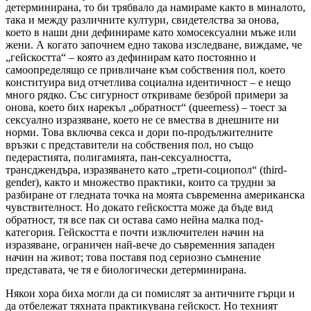
детерминирана, то би трябвало да намираме както в миналото,
така и между различните култури, свидетелства за онова,
което в наши дни дефинираме като хомосексуални мъже или
жени. А когато започнем едно такова изследване, виждаме, че
„гейскостта“ – която аз дефинирам като постоянно и
самоопределящо се привличане към собствения пол, което
конституира вид отчетлива социална идентичност – е нещо
много рядко. Със сигурност откриваме безброй примери за
онова, което бих нарекъл „обратност“ (queerness) – тоест за
сексуално изразяване, което не се вмества в днешните ни
норми. Това включва секса и дори по-продължителните
връзки с представители на собствения пол, но също
педерастията, полигамията, пан-сексуалността,
трансджендъра, изразяването като „трети-социопол“ (third-
gender), както и множество практики, които са трудни за
разбиране от гледната точка на моята съвременна американска
чувствителност. Но докато гейскостта може да бъде вид
обратност, тя все пак си остава само нейна малка под-
категория. Гейскостта е почти изключителен начин на
изразяване, ограничен най-вече до съвременния западен
начин на живот; това поставя под сериозно съмнение
представата, че тя е биологически детерминирана.
Някои хора биха могли да си помислят за античните гърци и
да отбележат тяхната практикувана гейскост. Но техният