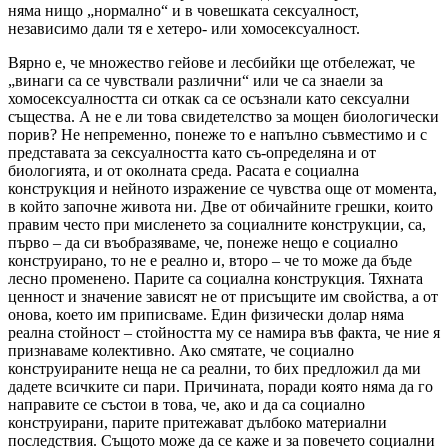
няма нищо „нормално“ и в човешката сексуалност,
независимо дали тя е хетеро- или хомосексуалност.
Вярно е, че множество гейове и лесбийки ще отбележат, че
„винаги са се чувствали различни“ или че са знаели за
хомосексуалността си откак са се осъзнали като сексуални
същества. А не е ли това свидетелство за мощен биологически
порив? Не непременно, понеже то е напълно съвместимо и с
представата за сексуалността като съ-определяна и от
биологията, и от околната среда. Расата е социална
конструкция и нейното изражение се чувства още от момента,
в който започне живота ни. Две от обичайните грешки, които
правим често при мисленето за социалните конструкции, са,
първо – да си въобразяваме, че, понеже нещо е социално
конструирано, то не е реално и, второ – че то може да бъде
лесно променено. Парите са социална конструкция. Тяхната
ценност и значение зависят не от присъщите им свойства, а от
онова, което им приписваме. Един физически долар няма
реална стойност – стойността му се намира във факта, че ние я
признаваме колективно. Ако смятате, че социално
конструираните неща не са реални, то бих предложил да ми
дадете всичките си пари. Причината, поради която няма да го
направите се състои в това, че, ако и да са социално
конструирани, парите притежават дълбоко материални
последствия. Същото може да се каже и за повечето социални