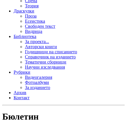
Сцена
Теория
Драскулки
Проза
Есеистика
Свободен текст
Видрица
Библиотека
За проекта...
Авторски книги
Годишници на списанието
Справочник на изданието
Тематични сборници
Научни изследвания
Рубрики
Видеогалерия
Фотоалбуми
За изданието
Архив
Контакт
Бюлетин