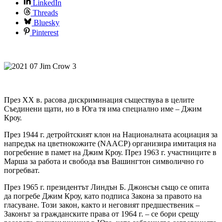
LinkedIn
Threads
Bluesky
Pinterest
През ХХ в. расова дискриминация съществува в целите
Съединени щати, но в Юга тя има специално име – Джим
Кроу.
През 1944 г. детройтският клон на Националната асоциация за
напредък на цветнокожите (NAACP) организира имитация на
погребение в памет на Джим Кроу. През 1963 г. участниците в
Марша за работа и свобода във Вашингтон символично го
погребват.
През 1965 г. президентът Линдън Б. Джонсън също се опита
да погребе Джим Кроу, като подписа Закона за правото на
гласуване. Този закон, както и неговият предшественик –
Законът за гражданските права от 1964 г. – се бори срещу