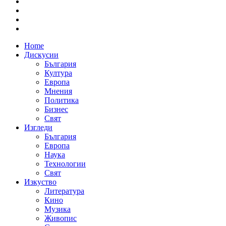
Home
Дискусии
България
Култура
Европа
Мнения
Политика
Бизнес
Свят
Изгледи
България
Европа
Наука
Технологии
Свят
Изкуство
Литература
Кино
Музика
Живопис