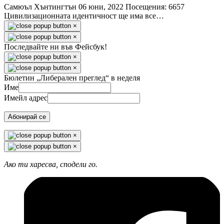
Самюъл Хънтингтън
06 юни, 2022
Посещения: 6657
Цивилизационната идентичност ще има все…
×
×
Последвайте ни във Фейсбук!
×
×
Бюлетин „Либерален преглед“ в неделя
Име
Имейл адрес
Абонирай се
×
×
Ако ти харесва, сподели го.