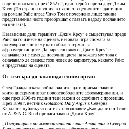
години по-късно, през 1852 г.“, един герой нарича друг Джим
Кроу. (По странна ирония, в някои от сценичните адаптации
на романа Райс играе Чичо Том с почернено лице; такива
представления често преобръщат с главата надолу посланието
на книгата).
Независимо дали терминът „Джим Кроу“ е съществувал преди
Райс да го изнесе на сцената, неговата игра спомага за
популяризирането му като обиден термин за
афроамериканците. Да наречеш някого „Джим Кроу“ е
означавало не само да посочиш цвета на кожата му: това е
означавало да сведеш този човек до карикатура, каквато Райс
е представял на сцената.
От театъра до законодателния орган
След Гражданската война южните щати приемат закони,
които дискриминират новоосвободените афроамериканци, и
още през 1890-те години тези закони се сдобиват с прозвище.
През 1899 г. вестник
Goldsboro Daily Argus
в Северна
Каролина публикува статия с подзаглавие „Как ‚капитан Тили
от A. & N.C. Road прилага закона ‚Джим Кроу‘“.
„Пътуващите по железопътната линия Атлантик и Северна
Каролина през настоящия месец забелязаха, че в