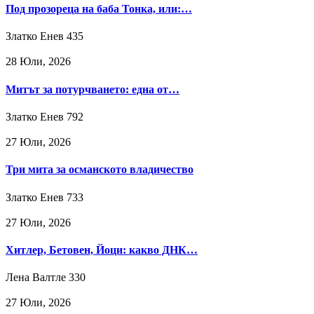
Под прозореца на баба Тонка, или:…
Златко Енев
435
28 Юли, 2026
Митът за потурчването: една от…
Златко Енев
792
27 Юли, 2026
Три мита за османското владичество
Златко Енев
733
27 Юли, 2026
Хитлер, Бетовен, Йоци: какво ДНК…
Лена Валтле
330
27 Юли, 2026