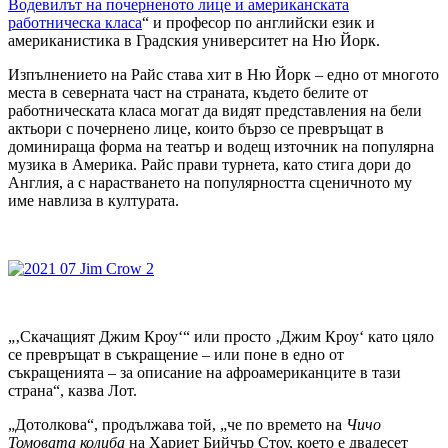
Водевилът на почерненото лице и американската
работническа класа
“ и професор по английски език и
американистика в Градския университет на Ню Йорк.
Изпълнението на Райс става хит в Ню Йорк – едно от многото
места в северната част на страната, където белите от
работническата класа могат да видят представления на бели
актьори с почернено лице, които бързо се превръщат в
доминираща форма на театър и водещ източник на популярна
музика в Америка. Райс прави турнета, като стига дори до
Англия, а с нарастването на популярността сценичното му
име навлиза в културата.
„‚Скачащият Джим Кроу‘“ или просто ‚Джим Кроу‘ като цяло
се превръщат в съкращение – или поне в едно от
съкращенията – за описание на афроамериканците в тази
страна“, казва Лот.
„Дотолкова“, продължава той, „че по времето на
Чичо
Томовата колиба
на Хариет Бийчър Стоу, което е двадесет