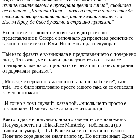
пътническите вагони е прокарана цветна линия“, съобщава
вестникът. „Капитан Тили … полага непрестанни усилия да
следи за това цветната линия, иначе казано законът на
Джим Кроу, да бъде буквално и страшно прилаган.“
Експертите всъщност не знаят как едно расистко
представление в Севера е започнало да представя расистките
закони и политики в Юга. Но те могат да спекулират.
Тъй като фразата е възникнала в представлението с почернено
лице, Лот казва, че е почти „перверзно точно… тя да се
превърне в име на официалната сегрегация и спонсорирания
от държавата расизъм“.
„Мисля, че вероятно в масовото съзнание на белите“, казва
той, „то е било използвано просто защото така са се отнасяли
към чернокожите“.
„И точно в този случай“, казва той, „мисля, че то просто е
възникнало. И мисля, че е от много източници.“
Както и да се е получило, новото значение се е наложило.
Популярността на „Blackface Minstrelsy“ избледнява (но
никога не умира), а Т.Д. Райс едва ли се помни от някого.
Повечето хора днес не знаят името му. Но всички знаят Джим