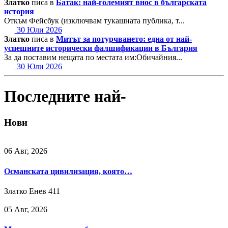
Златко
писа в
Батак: най-големият внос в българската
история
Откъм Фейсбук (изключвам тукашната публика, т...
30 Юли 2026
Златко
писа в
Митът за потурчването: една от най-
успешните исторически фалшификации в България
За да поставим нещата по местата им:Обичайния...
30 Юли 2026
Последните най-
Нови
06 Авг, 2026
Османската цивилизация, която…
Златко Енев
411
05 Авг, 2026