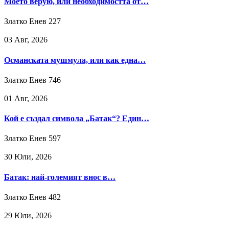
Моето верую, или необходимостта от…
Златко Енев
227
03 Авг, 2026
Османската мушмула, или как една…
Златко Енев
746
01 Авг, 2026
Кой е създал символа „Батак“? Един…
Златко Енев
597
30 Юли, 2026
Батак: най-големият внос в…
Златко Енев
482
29 Юли, 2026