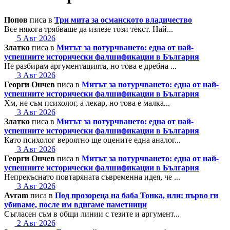
Попов
писа в
Три мита за османското владичество
Все някога трябваше да излезе този текст. Най...
5 Авг 2026
Златко
писа в
Митът за потурчването: една от най-
успешните исторически фалшификации в България
Не разбирам аргументацията, но това е дребна ...
3 Авг 2026
Георги Ончев
писа в
Митът за потурчването: една от най-
успешните исторически фалшификации в България
Хм, не съм психолог, а лекар, но това е малка...
3 Авг 2026
Златко
писа в
Митът за потурчването: една от най-
успешните исторически фалшификации в България
Като психолог вероятно ще оцените една аналог...
3 Авг 2026
Георги Ончев
писа в
Митът за потурчването: една от най-
успешните исторически фалшификации в България
Непрекъснато повтаряната съвременна идея, че ...
3 Авг 2026
Avram
писа в
Под прозореца на баба Тонка, или: първо ги
убиваме, после им вдигаме паметници
Съгласен съм в общи линии с тезите и аргумент...
2 Авг 2026