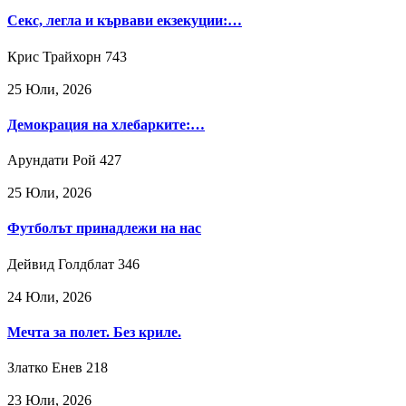
Секс, легла и кървави екзекуции:…
Крис Трайхорн
743
25 Юли, 2026
Демокрация на хлебарките:…
Арундати Рой
427
25 Юли, 2026
Футболът принадлежи на нас
Дейвид Голдблат
346
24 Юли, 2026
Мечта за полет. Без криле.
Златко Енев
218
23 Юли, 2026