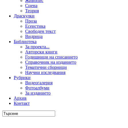
Живопис
Сцена
Теория
Драскулки
Проза
Есеистика
Свободен текст
Видрица
Библиотека
За проекта...
Авторски книги
Годишници на списанието
Справочник на изданието
Тематични сборници
Научни изследвания
Рубрики
Видеогалерия
Фотоалбуми
За изданието
Архив
Контакт