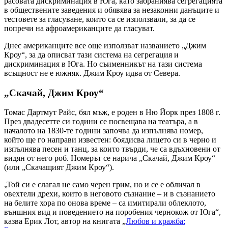
расовата дискриминация в Юга, като забраниява сегрегацията
в обществените заведения и обявява за незаконни данъците и
тестовете за гласуване, които са се използвали, за да се
попречи на афроамериканците да гласуват.
Днес американците все още използват названието „Джим
Кроу“, за да описват тази система на сегрегация и
дискриминация в Юга. Но съименникът на тази система
всъщност не е южняк. Джим Кроу идва от Севера.
„Скачай, Джим Кроу“
Томас Дартмут Райс, бял мъж, е роден в Ню Йорк през 1808 г.
През двадесетте си години се посвещава на театъра, а в
началото на 1830-те години започва да изпълнява номер,
който ще го направи известен: боядисва лицето си в черно и
изпълнява песен и танц, за които твърди, че са вдъхновени от
видян от него роб. Номерът се нарича „Скачай, Джим Кроу“
(или „Скачащият Джим Кроу“).
„Той си е слагал не само черен грим, но и се е обличал в
овехтели дрехи, които в неговото съзнание – и в съзнанието
на белите хора по онова време – са имитирали облеклото,
външния вид и поведението на поробения чернокож от Юга“,
казва Ерик Лот, автор на книгата „
Любов и кражба: