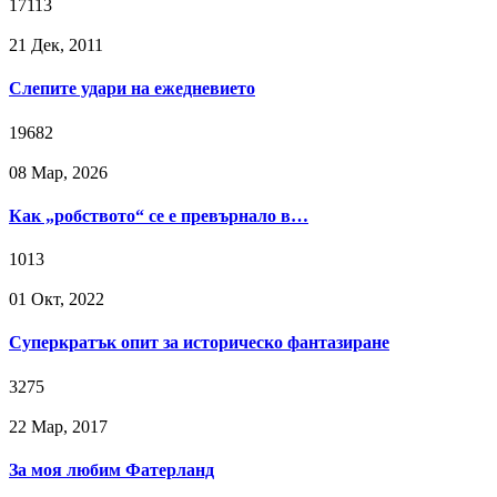
17113
21 Дек, 2011
Слепите удари на ежедневието
19682
08 Мар, 2026
Как „робството“ се е превърнало в…
1013
01 Окт, 2022
Суперкратък опит за историческо фантазиране
3275
22 Мар, 2017
За моя любим Фатерланд