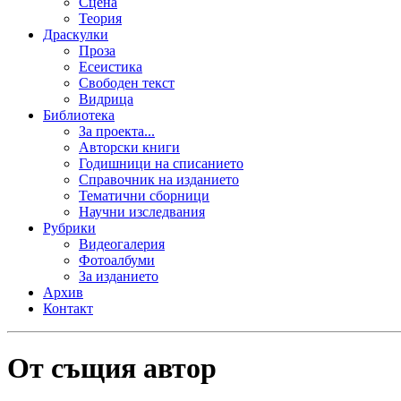
Сцена
Теория
Драскулки
Проза
Есеистика
Свободен текст
Видрица
Библиотека
За проекта...
Авторски книги
Годишници на списанието
Справочник на изданието
Тематични сборници
Научни изследвания
Рубрики
Видеогалерия
Фотоалбуми
За изданието
Архив
Контакт
От същия автор