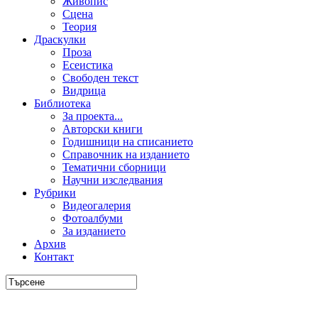
Живопис
Сцена
Теория
Драскулки
Проза
Есеистика
Свободен текст
Видрица
Библиотека
За проекта...
Авторски книги
Годишници на списанието
Справочник на изданието
Тематични сборници
Научни изследвания
Рубрики
Видеогалерия
Фотоалбуми
За изданието
Архив
Контакт