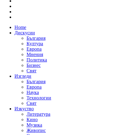
Home
Дискусии
България
Култура
Европа
Мнения
Политика
Бизнес
Свят
Изгледи
България
Европа
Наука
Технологии
Свят
Изкуство
Литература
Кино
Музика
Живопис