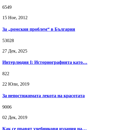
6549
15 Ное, 2012
За „ромския проблем“ в България
53028
27 Дек, 2025
Интерлюдия I: Историографията като…
822
22 Юли, 2019
За непостижимата лекота на красотата
9006
02 Дек, 2019
Как се правят учебникови издания на…