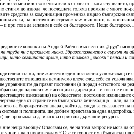
ично за мнозинството читатели в страната – кога счупването, пр
жно стигам до извода, че последната голяма промяна е много по
вите средства за комуникация промениха изцяло българския свят,
ионна атака, на постоянния стремеж към външното, на постоянна
и при това да запазим в себе си българското. Нещо българско… 
 редовните колонки на Андрей Райчев във вестник „Труд“ наскоро
а труда ни е прекалено ниска. Здравеопазването е върхът на а
ници, нито сегашната армия, нито толкова „високи“ пенсии и со
одителността ни, ние живеем в един постоянно усложняващ се свя
ществените отношения неминуемо влече след себе си усложняван
 управниците да правят постоянни (и поради естеството на режи
раснал до пароксизъм с агенции и дирекции – и това не е по неч
арастващите изисквания) на обществата; постоянно изливащите с
чертава една от страните на българската безизходица – или, да г
ането на бюрократичен апарат, който да следи за спазването на
та система и полицията, ще добием представа за една надстройка,
т) ще продължава да изисква сериозни държавни ресурси.
 ние нещо въобще? Опасявам се, че на този въпрос не мога да о
от упор: какво произвеждаме? Със сигурност има български проду