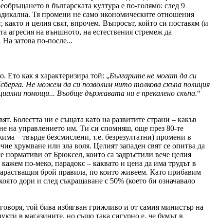
еобръщането в българската култура е по-голямо: след 9
-радикална. Тя промени не само икономическите отношения
 както и целия свят, впрочем. Въпросът, който си поставям (и
та агресия на външното, на естествения стремеж да
На затова по-после...
. Ето как я характеризира той: „
Българите не могат да си
йсберга. Не можем да си позволим нито толкова скъпа полиция
циални помощи... Въобще държавата ни е прекалено скъпа.
“
т. Болестта ни е същата като на развитите страни – какъв
е на управлението им. Ти си спомняш, още през 80-те
ма – твърде безсмислени, т.е. безрезултатни) промени в
ие хрумване или зла воля. Целият западен свят се опитва да
е нормативи от Брюксел, които са задръстили вече целия
о кажем по-меко, парадокс – каквато и цена да има трудът в
 нарастващия брой правила, по които живеем. Като прибавим
 която дори и след съкращаване с 50% (което би означавало
тговоря, той бива избягван грижливо и от самия министър на
кти в магазините, но също така сигурно е, че бумът в