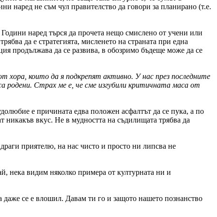
ни наред не съм чул правителство да говори за планирано (т.е.
. Години наред търся да прочета нещо смислено от учени или
трябва да е стратегията, мисленето на страната при една
ция продължава да се развива, в обозримо бъдеще може да се
т хора, които да я подкрепят активно. У нас през последните
са родени. Страх ме е, че сме изгубили критичната маса от
удолюбие е причината едва положен асфалтът да се пука, а по
ат никакъв вкус. Не в мудността на съдилищата трябва да
драги приятелю, на нас чисто и просто ни липсва не
ай, нека видим няколко примера от културната ни и
 а даже се е влошил. Давам ти го и защото нашето познанство