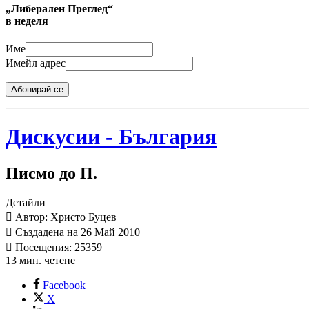
„Либерален Преглед“
в неделя
Име
Имейл адрес
Абонирай се
Дискусии - България
Писмо до П.
Детайли
Автор: Христо Буцев
Създадена на 26 Май 2010
Посещения: 25359
13 мин. четене
Facebook
X