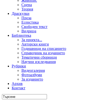
Живопис
Сцена
Теория
Драскулки
Проза
Есеистика
Свободен текст
Видрица
Библиотека
За проекта...
Авторски книги
Годишници на списанието
Справочник на изданието
Тематични сборници
Научни изследвания
Рубрики
Видеогалерия
Фотоалбуми
За изданието
Архив
Контакт