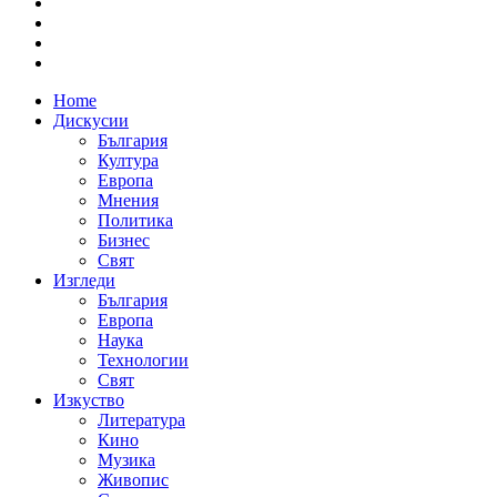
Home
Дискусии
България
Култура
Европа
Мнения
Политика
Бизнес
Свят
Изгледи
България
Европа
Наука
Технологии
Свят
Изкуство
Литература
Кино
Музика
Живопис