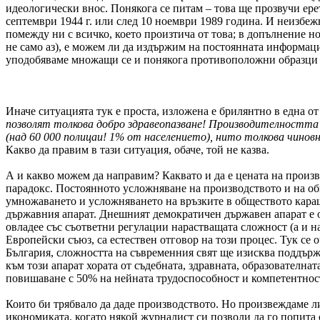
идеологически внос. Понякога се питам – това ще прозвучи ерет
септември 1944 г. или след 10 ноември 1989 година. И неизбе
помежду ни с всичко, което произтича от това; в допълнение но
не само аз), е можем ли да издържим на постоянната информац
уподобяваме множащи се и понякога противоположни образци – 
Иначе ситуацията тук е проста, изложена е брилянтно в една от
позволят толкова добро здравеопазване! Производителността н
(над 60 000 полицаи! 1% от населението), нито толкова чинов
Какво да правим в тази ситуация, обаче, той не казва.
А и какво можем да направим? Каквато и да е цената на произв
парадокс. Постоянното усложняване на производството и на об
умножаването и усложняването на връзките в обществото караше
държавния апарат. Днешният демократичен държавен апарат е об
овладее със съответни регулации нарастващата сложност (а и н
Европейски съюз, са естествен отговор на този процес. Тук се о
България, сложността на съвременния свят ще изисква поддърж
към този апарат хората от съдебната, здравната, образователна
повишаване с 50% на нейната трудоспособност и компетентнос
Които би трябвало да даде производството. Но произвеждаме ли
икономиката, когато някой журналист си позволи да го попита 