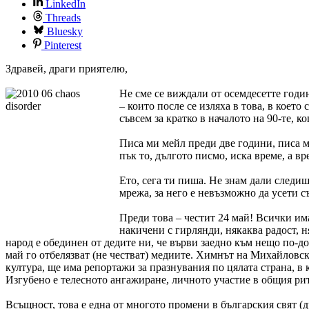
LinkedIn
Threads
Bluesky
Pinterest
Здравей, драги приятелю,
Не сме се виждали от осемдесетте годи
– които после се изляха в това, в коет
съвсем за кратко в началото на 90-те, к
Писа ми мейл преди две години, писа ми
пък то, дългото писмо, иска време, а в
Ето, сега ти пиша. Не знам дали следиш
мрежа, за него е невъзможно да усети с
Преди това – честит 24 май! Всички им
накичени с гирлянди, някаква радост, ня
народ е обединен от дедите ни, че върви заедно към нещо по-до
май го отбелязват (не честват) медиите. Химнът на Михайловск
култура, ще има репортажи за празнувания по цялата страна, в
Изгубено е телесното ангажиране, личното участие в общия рит
Всъщност, това е една от многото промени в българския свят (