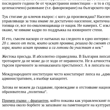
последните години бе от чуждестранни инвестиции – и то в стро
целенасочено) развиване (т.е. фаворизиране) на българското пр
Тук стигаме до ключов въпрос: с кого да произвеждаш? Населен
управляващи за това имаме ли достатъчно население, критична м
топяща се, все по-омаломощаваща се нация. Не намерих. С изкл
окаже, че нямаме кадри по поддръжка на язовирните стени.
И ето, съвсем наскоро се натъкнах на следното в едно интервю 
20 г. много от тези, които искат промяна, решиха да сменят 
хора, които искат промяна и са готови да участват в нея.
“
Жестока присъда. И абсолютно справедлива. В България липсата
тротоарите да не може да се ходи от неравности. Не в алчност
търсим причините за ненаказаната престъпност. А в липсата на
Международните институции често констатират липса на „админ
административен, а въобще капацитет.
Затова не можем да създаваме, провеждаме и отстояваме национ
образователна „политика“.
Пример първи – фрапантен
, който показва как управленският п
започна около борбите за запазване на паметниците на културат