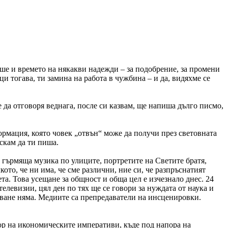
еше и времето на някакви надежди – за подобрение, за промени
и тогава, ти замина на работа в чужбина – и да, видяхме се
 да отговоря веднага, после си казвам, ще напиша дълго писмо,
ормация, която човек „отвън“ може да получи през световната
искам да ти пиша.
, гърмяща музика по улиците, портретите на Светите братя,
кото, че ни има, че сме различни, ние си, че разпръснатият
ета. Това усещане за общност и обща цел е изчезнало днес. 24
левизии, цял ден по тях ще се говори за нуждата от наука и
уване няма. Медиите са препредаватели на инсценировки.
пор на икономическите императиви, къде под напора на