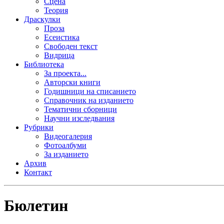
Сцена
Теория
Драскулки
Проза
Есеистика
Свободен текст
Видрица
Библиотека
За проекта...
Авторски книги
Годишници на списанието
Справочник на изданието
Тематични сборници
Научни изследвания
Рубрики
Видеогалерия
Фотоалбуми
За изданието
Архив
Контакт
Бюлетин