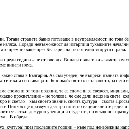
ни. Тогава страната бавно потъваше в неуправляемост, но това б
о се изляха. Поради невъзможност да изтърпиш тукашните началниц
огато преминаваше през България на път от една за друга страна.
 преди година – не отговорих. Винаги става така – замотавам се
реме винаги няма.
 какво става в България. Аз съм убеден, че въпреки пълната инф
ъс сетивата си ставащото. Безпокойството от ставащото, за него 
аме спомени от този празник, те са спомени за свежест, миризми
какво просветление – не толкова, че сме дали нещо на света, кол
бро и светло – към своето знание, своята култура – своята Просв
и и Пипков ще прозвучи два-три пъти по националните радиа и те
 които участват дежурно ученици и студенти, но всъщност празн
уал. В обреда.
дух, култура) през последните години – къде под неизбежния на