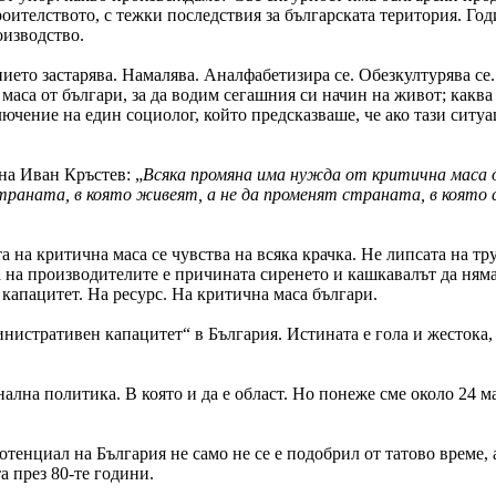
ителството, с тежки последствия за българската територия. Годи
оизводство.
ието застарява. Намалява. Аналфабетизира се. Обезкултурява се
аса от българи, за да водим сегашния си начин на живот; каква 
ючение на един социолог, който предсказваше, че ако тази ситуа
на Иван Кръстев: „
Всяка промяна има нужда от критична маса о
страната, в която живеят, а не да променят страната, в която 
 на критична маса се чувства на всяка крачка. Не липсата на тр
та на производителите е причината сиренето и кашкавалът да ням
 капацитет. На ресурс. На критична маса българи.
истративен капацитет“ в България. Истината е гола и жестока, 
ална политика. В която и да е област. Но понеже сме около 24 м
отенциал на България не само не се е подобрил от татово време,
а през 80-те години.