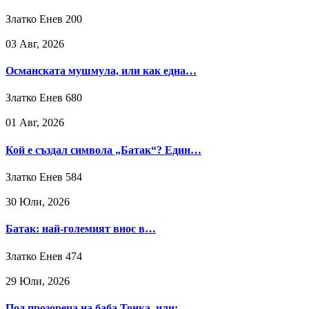
Златко Енев
200
03 Авг, 2026
Османската мушмула, или как една…
Златко Енев
680
01 Авг, 2026
Кой е създал символа „Батак“? Един…
Златко Енев
584
30 Юли, 2026
Батак: най-големият внос в…
Златко Енев
474
29 Юли, 2026
Под прозореца на баба Тонка, или:…