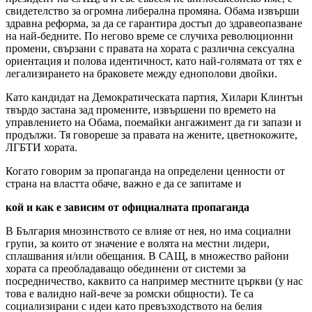
свидетелство за огромна либерална промяна. Обама извърши
здравна реформа, за да се гарантира достъп до здравеопазване
на най-бедните. По негово време се случиха революционни
промени, свързани с правата на хората с различна сексуална
ориентация и полова идентичност, като най-голямата от тях е
легализирането на браковете между еднополови двойки.
Като кандидат на Демократическата партия, Хилари Клинтън
твърдо застана зад промените, извършени по времето на
управлението на Обама, поемайки ангажимент да ги запази и
продължи. Тя говореше за правата на жените, цветнокожите,
ЛГБТИ хората.
Когато говорим за пропаганда на определени ценности от
страна на властта обаче, важно е да се запитаме и
кой и как е зависим от официалната пропаганда
В България мнозинството се влияе от нея, но има социални
групи, за които от значение е волята на местни лидери,
сплашвания и/или обещания. В САЩ, в множество райони
хората са преобладаващо обединени от системи за
посредничество, каквито са например местните църкви (у нас
това е валидно най-вече за ромски общности). Те са
социализирани с идеи като превъзходството на белия