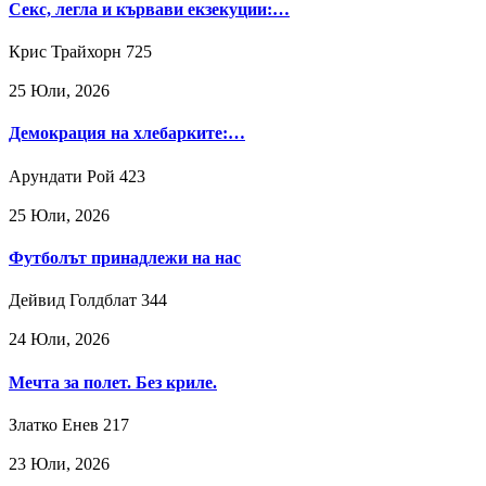
Секс, легла и кървави екзекуции:…
Крис Трайхорн
725
25 Юли, 2026
Демокрация на хлебарките:…
Арундати Рой
423
25 Юли, 2026
Футболът принадлежи на нас
Дейвид Голдблат
344
24 Юли, 2026
Мечта за полет. Без криле.
Златко Енев
217
23 Юли, 2026