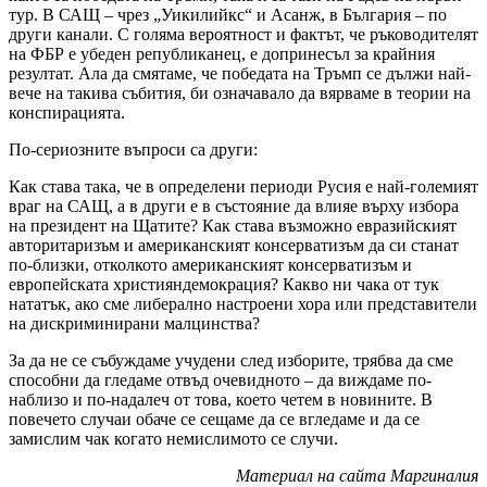
тур. В САЩ – чрез „Уикилийкс“ и Асанж, в България – по
други канали. С голяма вероятност и фактът, че ръководителят
на ФБР е убеден републиканец, е допринесъл за крайния
резултат. Ала да смятаме, че победата на Тръмп се дължи най-
вече на такива събития, би означавало да вярваме в теории на
конспирацията.
По-сериозните въпроси са други:
Как става така, че в определени периоди Русия е най-големият
враг на САЩ, а в други е в състояние да влияе върху избора
на президент на Щатите? Как става възможно евразийският
авторитаризъм и американският консерватизъм да си станат
по-близки, отколкото американският консерватизъм и
европейската християндемокрация? Какво ни чака от тук
нататък, ако сме либерално настроени хора или представители
на дискриминирани малцинства?
За да не се събуждаме учудени след изборите, трябва да сме
способни да гледаме отвъд очевидното – да виждаме по-
наблизо и по-надалеч от това, което четем в новините. В
повечето случаи обаче се сещаме да се вгледаме и да се
замислим чак когато немислимото се случи.
Материал на сайта Маргиналия