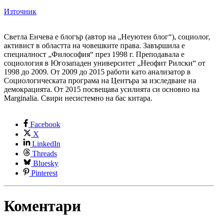
Източник
Светла Енчева е блогър (автор на „Неуютен блог“), социолог,
активист в областта на човешките права. Завършила е
специалност „Философия“ през 1998 г. Преподавала е
социология в Югозападен университет „Неофит Рилски“ от
1998 до 2009. От 2009 до 2015 работи като анализатор в
Социологическата програма на Центъра за изследване на
демокрацията. От 2015 посвещава усилията си основно на
Marginalia. Свири несистемно на бас китара.
Facebook
X
LinkedIn
Threads
Bluesky
Pinterest
Коментари