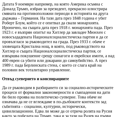
Датата 9 ноември например, на която Америка осъмна с
Доналд Тръмп, избран за президент, прекрасно илюстрира
смяната на противоположни периоди в историята на друга
държава – Германия. На тази дата през 1848 година е убит
Роберт Блум, който се е опитвал да свали монархията.
Иронично, на същата дата през 1918 г. монархията пада. През
1923 г. е възпрян опитът на Хитлер да завладее Мюнхен с
новосъздадената Националсоциалистическа партия и да се
провъзгласи за ръководител на града. През 1933 г. обаче е
зловещата Кристална нощ, в която, под ръководството на
Хитлер и същата Националсоциалистическа партия, се
извършва покушение срещу синагоги и еврейски имоти, а над
400 евреи са убити или докарани до самоубийство. А през
1989 г. пада Берлинската стена, с което се слага край на
половин век тоталитарно управление.
Отвъд суеверието и конспирациите
Да се ръководим в разбирането си за социално-историческите
процеси от формални закономерности и съвпадения на дати
би било проява на политическо суеверие. Това обаче не
означава да не се вглеждаме в по-дълбоките контексти зад
събитията – социални, културни, исторически,
цивилизационни. Едва ли може да се отрича ролята на Русия
както за победата на Тръмп, така и за тази на Радев на първи