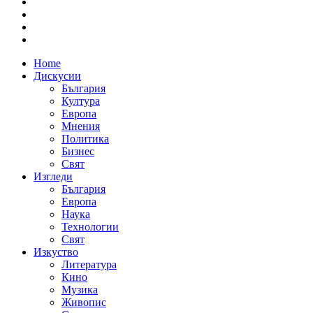
Home
Дискусии
България
Култура
Европа
Мнения
Политика
Бизнес
Свят
Изгледи
България
Европа
Наука
Технологии
Свят
Изкуство
Литература
Кино
Музика
Живопис