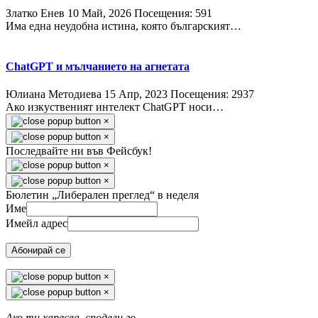
Златко Енев
10 Май, 2026
Посещения: 591
Има една неудобна истина, която българският…
ChatGPT и мълчанието на агнетата
Юлиана Методиева
15 Апр, 2023
Посещения: 2937
Ако изкуственият интелект ChatGPT носи…
×
×
Последвайте ни във Фейсбук!
×
×
Бюлетин „Либерален преглед“ в неделя
Име
Имейл адрес
Абонирай се
×
×
Ако ти харесва, сподели го.