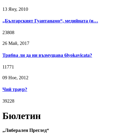
13 Яну, 2010
„Българският Гуантанамо“, медийната (и…
23808
26 Май, 2017
Трябва ли да ни възмущава 6lyokavicata?
11771
09 Ное, 2012
Чий траур?
39228
Бюлетин
„Либерален Преглед“