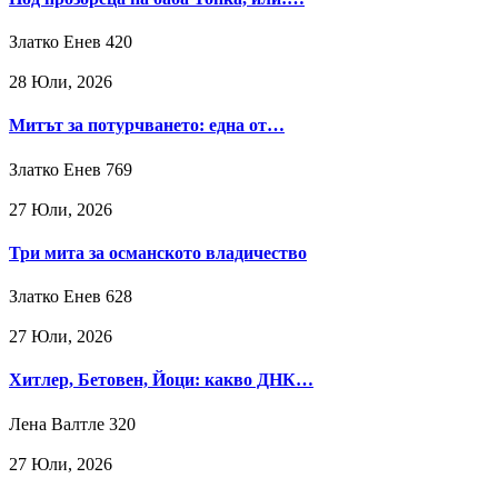
Златко Енев
420
28 Юли, 2026
Митът за потурчването: една от…
Златко Енев
769
27 Юли, 2026
Три мита за османското владичество
Златко Енев
628
27 Юли, 2026
Хитлер, Бетовен, Йоци: какво ДНК…
Лена Валтле
320
27 Юли, 2026