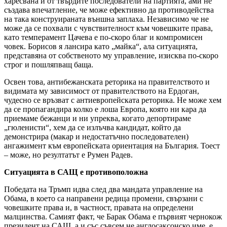
харесвана и от твърдите последователи на партията, ами не
създава впечатление, че може ефективно да противодейства
на така конструираната външна заплаха. Независимо че не
може да се похвали с чувствителност към човешките права,
като темперамент Цачева е по-скоро благ и компромисен
човек. Борисов я лансира като „майка“, ала ситуацията,
представяна от собственото му управление, изисква по-скоро
строг и пошляпващ баща.
Освен това, антибежанската реторика на правителството и
видимата му зависимост от правителството на Ердоган,
чудесно се връзват с антиевропейската реторика. Не може хем
да се пропагандира колко е лоша Европа, която ни кара да
приемаме бежанци и ни упреква, когато депортираме
„гюленисти“, хем да се излъчва кандидат, който да
демонстрира (макар и недостатъчно последователен)
ангажимент към европейската ориентация на България. Тоест
– може, но резултатът е Румен Радев.
Ситуацията в САЩ е противоположна
Победата на Тръмп идва след два мандата управление на
Обама, в което са направени редица промени, свързани с
човешките права и, в частност, правата на определени
малцинства. Самият факт, че Барак Обама е първият чернокож
президент на САЩ, а и със съвсем не англосаксонско име, е