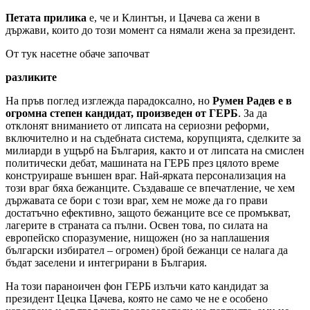
Петата прилика
е, че и Клинтън, и Цачева са жени в
държави, които до този момент са нямали жена за президент.
От тук насетне обаче започват
разликите
На пръв поглед изглежда парадоксално, но
Румен Радев е в
огромна степен кандидат, произведен от ГЕРБ
. За да
отклонят вниманието от липсата на сериозни реформи,
включително и на съдебната система, корупцията, сделките за
милиарди в ущърб на България, както и от липсата на смислен
политически дебат, машината на ГЕРБ през цялото време
конструираше външен враг. Най-ярката персонализация на
този враг бяха бежанците. Създаваше се впечатление, че хем
държавата се бори с този враг, хем не може да го прави
достатъчно ефективно, защото бежанците все се промъкват,
лагерите в страната са пълни. Освен това, по силата на
европейско споразумение, нищожен (но за наплашения
български избирател – огромен) брой бежанци се налага да
бъдат заселени и интегрирани в България.
На този параноичен фон ГЕРБ излъчи като кандидат за
президент Цецка Цачева, която не само че не е особено