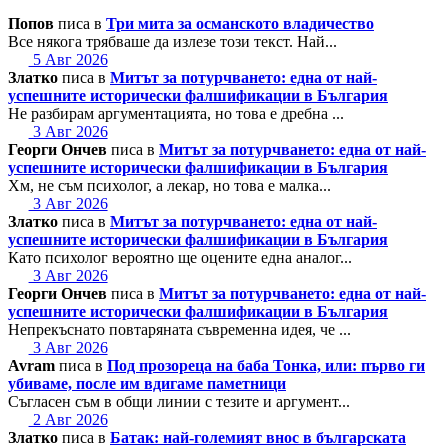
Попов
писа в
Три мита за османското владичество
Все някога трябваше да излезе този текст. Най...
5 Авг 2026
Златко
писа в
Митът за потурчването: една от най-
успешните исторически фалшификации в България
Не разбирам аргументацията, но това е дребна ...
3 Авг 2026
Георги Ончев
писа в
Митът за потурчването: една от най-
успешните исторически фалшификации в България
Хм, не съм психолог, а лекар, но това е малка...
3 Авг 2026
Златко
писа в
Митът за потурчването: една от най-
успешните исторически фалшификации в България
Като психолог вероятно ще оцените една аналог...
3 Авг 2026
Георги Ончев
писа в
Митът за потурчването: една от най-
успешните исторически фалшификации в България
Непрекъснато повтаряната съвременна идея, че ...
3 Авг 2026
Avram
писа в
Под прозореца на баба Тонка, или: първо ги
убиваме, после им вдигаме паметници
Съгласен съм в общи линии с тезите и аргумент...
2 Авг 2026
Златко
писа в
Батак: най-големият внос в българската