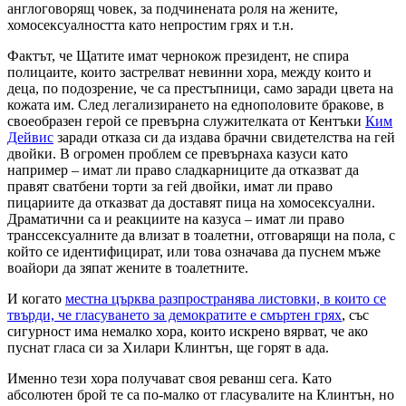
англоговорящ човек, за подчинената роля на жените,
хомосексуалността като непростим грях и т.н.
Фактът, че Щатите имат чернокож президент, не спира
полицаите, които застрелват невинни хора, между които и
деца, по подозрение, че са престъпници, само заради цвета на
кожата им. След легализирането на еднополовите бракове, в
своеобразен герой се превърна служителката от Кентъки
Ким
Дейвис
заради отказа си да издава брачни свидетелства на гей
двойки. В огромен проблем се превърнаха казуси като
например – имат ли право сладкарниците да отказват да
правят сватбени торти за гей двойки, имат ли право
пицариите да отказват да доставят пица на хомосексуални.
Драматични са и реакциите на казуса – имат ли право
транссексуалните да влизат в тоалетни, отговарящи на пола, с
който се идентифицират, или това означава да пуснем мъже
воайори да зяпат жените в тоалетните.
И когато
местна църква разпространява листовки, в които се
твърди, че гласуването за демократите е смъртен грях
, със
сигурност има немалко хора, които искрено вярват, че ако
пуснат гласа си за Хилари Клинтън, ще горят в ада.
Именно тези хора получават своя реванш сега. Като
абсолютен брой те са по-малко от гласувалите на Клинтън, но