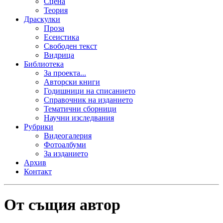
Сцена
Теория
Драскулки
Проза
Есеистика
Свободен текст
Видрица
Библиотека
За проекта...
Авторски книги
Годишници на списанието
Справочник на изданието
Тематични сборници
Научни изследвания
Рубрики
Видеогалерия
Фотоалбуми
За изданието
Архив
Контакт
От същия автор