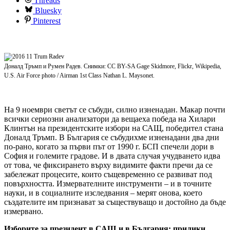
Threads
Bluesky
Pinterest
Доналд Тръмп и Румен Радев. Снимки: CC BY-SA Gage Skidmore, Flickr, Wikipedia,
U.S. Air Force photo / Airman 1st Class Nathan L. Maysonet.
На 9 ноември светът се събуди, силно изненадан. Макар почти
всички сериозни анализатори да вещаеха победа на Хилари
Клинтън на президентските избори на САЩ, победител стана
Доналд Тръмп. В България се събудихме изненадани два дни
по-рано, когато за първи път от 1990 г. БСП спечели дори в
София и големите градове. И в двата случая учудването идва
от това, че фиксирането върху видимите факти пречи да се
забележат процесите, които същевременно се развиват под
повърхността. Измервателните инструменти – и в точните
науки, и в социалните изследвания – мерят онова, което
създателите им признават за съществуващо и достойно да бъде
измервано.
Изборите за президент в САЩ и в България: прилики