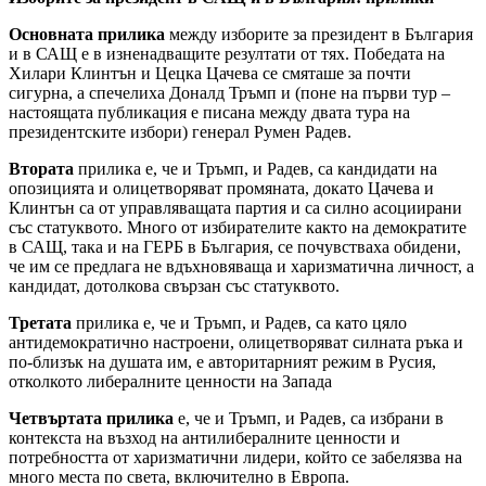
Основната прилика
между изборите за президент в България
и в САЩ е в изненадващите резултати от тях. Победата на
Хилари Клинтън и Цецка Цачева се смяташе за почти
сигурна, а спечелиха Доналд Тръмп и (поне на първи тур –
настоящата публикация е писана между двата тура на
президентските избори) генерал Румен Радев.
Втората
прилика е, че и Тръмп, и Радев, са кандидати на
опозицията и олицетворяват промяната, докато Цачева и
Клинтън са от управляващата партия и са силно асоциирани
със статуквото. Много от избирателите както на демократите
в САЩ, така и на ГЕРБ в България, се почувстваха обидени,
че им се предлага не вдъхновяваща и харизматична личност, а
кандидат, дотолкова свързан със статуквото.
Третата
прилика е, че и Тръмп, и Радев, са като цяло
антидемократично настроени, олицетворяват силната ръка и
по-близък на душата им, е авторитарният режим в Русия,
отколкото либералните ценности на Запада
Четвъртата прилика
е, че и Тръмп, и Радев, са избрани в
контекста на възход на антилибералните ценности и
потребността от харизматични лидери, който се забелязва на
много места по света, включително в Европа.