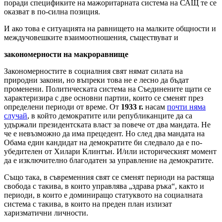
поради спецификите на мажоритарната система на САЩ те се
оказват в по-силна позиция.
И ако това е ситуацията на равнището на малките общности и
междучовешките взаимоотношения, съществуват и
закономерности на макроравнище
Закономерностите в социалния свят нямат силата на
природни закони, но въпреки това не е лесно да бъдат
променени. Политическата система на Съединените щати се
характеризира с две основни партии, които се сменят през
определени периоди от време. От
1933 г.
насам
почти няма
случай
, в който демократите или републиканците да са
удържали президентската власт за повече от два мандата. Не
че е невъзможно да има прецедент. Но след два мандата на
Обама един кандидат на демократите би следвало да е по-
убедителен от Хилари Клинтън. И/или историческият момент
да е изключително благодатен за управление на демократите.
Също така, в съвременния свят се сменят периоди на растяща
свобода с такива, в които управлява „здрава ръка“, както и
периоди, в които е доминиращо статуквото на социалната
система с такива, в които на преден план излизат
харизматични личности.