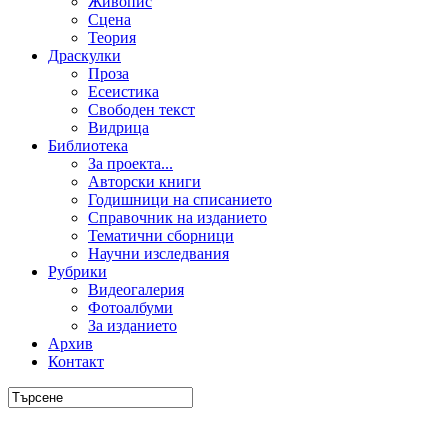
Живопис
Сцена
Теория
Драскулки
Проза
Есеистика
Свободен текст
Видрица
Библиотека
За проекта...
Авторски книги
Годишници на списанието
Справочник на изданието
Тематични сборници
Научни изследвания
Рубрики
Видеогалерия
Фотоалбуми
За изданието
Архив
Контакт