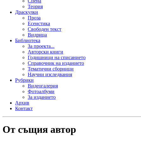
Сцена
Теория
Драскулки
Проза
Есеистика
Свободен текст
Видрица
Библиотека
За проекта...
Авторски книги
Годишници на списанието
Справочник на изданието
Тематични сборници
Научни изследвания
Рубрики
Видеогалерия
Фотоалбуми
За изданието
Архив
Контакт
От същия автор