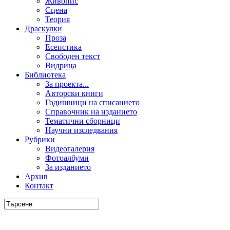
Живопис
Сцена
Теория
Драскулки
Проза
Есеистика
Свободен текст
Видрица
Библиотека
За проекта...
Авторски книги
Годишници на списанието
Справочник на изданието
Тематични сборници
Научни изследвания
Рубрики
Видеогалерия
Фотоалбуми
За изданието
Архив
Контакт