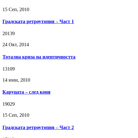
15 Сeп, 2010
Градската ретроутопия – Част 1
20139
24 Окт, 2014
Тотална криза на идентичността
13109
14 юни, 2010
Каруцата – след коня
19029
15 Сeп, 2010
Градската ретроутопия – Част 2