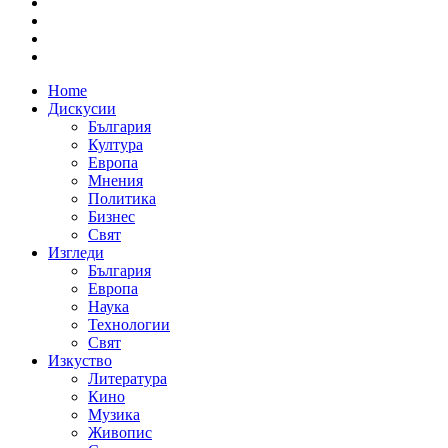
Home
Дискусии
България
Култура
Европа
Мнения
Политика
Бизнес
Свят
Изгледи
България
Европа
Наука
Технологии
Свят
Изкуство
Литература
Кино
Музика
Живопис