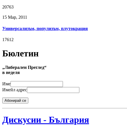
20763
15 Мар, 2011
Универсализъм, популизъм, плутокрация
17612
Бюлетин
„Либерален Преглед“
в неделя
Име
Имейл адрес
Абонирай се
Дискусии - България