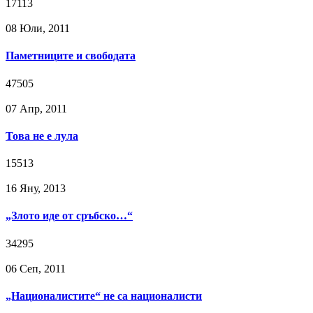
17113
08 Юли, 2011
Паметниците и свободата
47505
07 Апр, 2011
Това не е лула
15513
16 Яну, 2013
„Злото иде от сръбско…“
34295
06 Сeп, 2011
„Националистите“ не са националисти