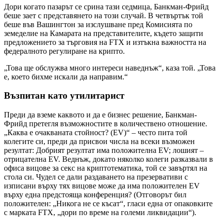
Дори когато пазарът се срина тази седмица, Банкман-Фрийд
беше зает с представянето на този случай. В четвъртък той
беше във Вашингтон за изслушване пред Комисията по
земеделие на Камарата на представителите, където защити
предложението за търговия на FTX и изтъкна важността на
федералното регулиране на крипто.
„Това ще обслужва много интереси наведнъж“, каза той. „Това
е, което бихме искали да направим.“
Възпитан като утилитарист
Преди да вземе каквото и да е бизнес решение, Банкман-
Фрийд претегля възможностите в количествено отношение.
„Каква е очакваната стойност? (EV)“ – често пита той
колегите си, преди да присвои числа на всеки възможен
резултат: Добрият резултат има положителна EV; лошият –
отрицателна EV. Веднъж, докато няколко колеги разказвали в
офиса вицове за секс на криптотематика, той се завъртял на
стола си. Чудел се дали раздаването на презервативи с
изписани върху тях вицове може да има положителен EV
върху една предстояща конференция? (Отговорът бил
положителен: „Никога не се късат“, гласи една от опаковките
с марката FTX, „дори по време на големи ликвидации“).