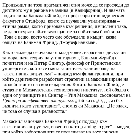
Произходът на този прагматичен стил може да се проследи до
детството му в района на залива [в Калифорния]. И двамата
родители на Банкман-Фрийд са професори от юридическия
факултет в Станфорд, които са изучавали утилитаризма –
етична рамка, която призовава към решения, изчислени така,
че да осигурят най-голямо щастие за най-голям брой хора.
„Това е нещо, което често сме обсъждали в къщи“, казва
бащата на Банкман-Фрийд, Джоузеф Банкман.
Както може да се очаква от млад човек, израснал с дискусии
за моралната теория на утилитаризма, Банкман-Фрийд е
почитател и на Питър Сингър, философ от Принстънския
университет, който се смята за интелектуалния баща на
„ефективния алтруизъм“ – подход към филантропията, при
който дарителите разработват стратегии за максимизиране на
въздействието на своите дарения. Когато Банкман-Фрийд е
студент в Масачузетския технологичен институт, той обядва с
един от учениците на Сингър – Уил Макаскил, съосновател на
Центъра за ефективен алтруизъм
. „Той каза: „О, да, аз бях
възпитан като утилитарист“, спомня си Макаскил. „Не знаех,
че това се случва в релаността.“
Макаскил запознава Банкман-Фрийд с подхода към
ефективния алтруизъм, известен като „earning to give“ – модел,
при който добротворците се посвещават на доходоносни