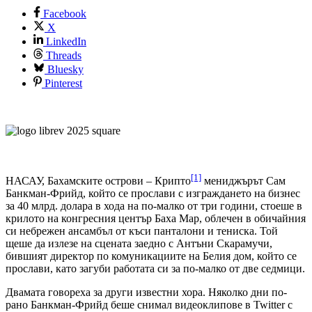
Facebook
X
LinkedIn
Threads
Bluesky
Pinterest
[1]
НАСАУ, Бахамските острови – Крипто
мениджърът Сам
Банкман-Фрийд, който се прослави с изграждането на бизнес
за 40 млрд. долара в хода на по-малко от три години, стоеше в
крилото на конгресния център Баха Мар, облечен в обичайния
си небрежен ансамбъл от къси панталони и тениска. Той
щеше да излезе на сцената заедно с Антъни Скарамучи,
бившият директор по комуникациите на Белия дом, който се
прослави, като загуби работата си за по-малко от две седмици.
Двамата говореха за други известни хора. Няколко дни по-
рано Банкман-Фрийд беше снимал видеоклипове в Twitter с