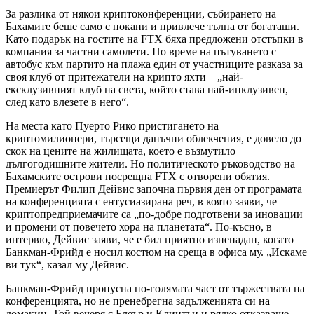
За разлика от някои криптоконференции, събирането на
Бахамите беше само с покани и привлече тълпа от богаташи.
Като подарък на гостите на FTX бяха предложени отстъпки в
компания за частни самолети. По време на пътуването с
автобус към партито на плажа един от участниците разказа за
своя клуб от притежатели на крипто яхти – „най-
ексклузивният клуб на света, който става най-инклузивен,
след като влезете в него“.
На места като Пуерто Рико пристигането на
криптомилионери, търсещи данъчни облекчения, е довело до
скок на цените на жилищата, което е възмутило
дългогодишните жители. Но политическото ръководство на
Бахамските острови посрещна FTX с отворени обятия.
Премиерът Филип Дейвис започна първия ден от програмата
на конференцията с ентусиазирана реч, в която заяви, че
криптопредприемачите са „по-добре подготвени за иновации
и промени от повечето хора на планетата“. По-късно, в
интервю, Дейвис заяви, че е бил приятно изненадан, когато
Банкман-Фрийд е носил костюм на среща в офиса му. „Искаме
ви тук“, казал му Дейвис.
Банкман-Фрийд пропусна по-голямата част от тържествата на
конференцията, но не пренебрегна задълженията си на
домакин. Той вечеря с Блеър и Клинтън и рядко отказваше