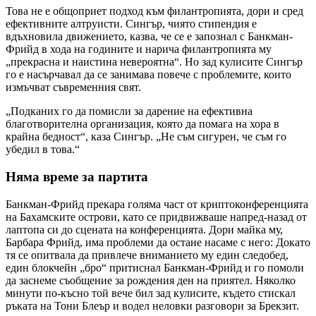
Това не е общоприет подход към филантропията, дори и сред
ефективните алтруисти. Сингър, чиято стипендия е
вдъхновила движението, казва, че се е запознал с Банкман-
Фрийд в хода на годините и нарича филантропията му
„прекрасна и наистина невероятна“. Но зад кулисите Сингър
го е насърчавал да се занимава повече с проблемите, които
измъчват съвременния свят.
„Подканих го да помисли за дарение на ефективна
благотворителна организация, която да помага на хора в
крайна бедност“, каза Сингър. „Не съм сигурен, че съм го
убедил в това.“
Няма време за партита
Банкман-Фрийд прекара голяма част от криптоконференцията
на Бахамските острови, като се придвижваше напред-назад от
лаптопа си до сцената на конференцията. Дори майка му,
Барбара Фрийд, има проблеми да остане насаме с него: Докато
тя се опитвала да привлече вниманието му един следобед,
един блокчейн „бро“ притиснал Банкман-Фрийд и го помоли
да заснеме съобщение за рождения ден на приятел. Няколко
минути по-късно той вече бил зад кулисите, където стискал
ръката на Тони Блеър и водел неловки разговори за Брекзит.