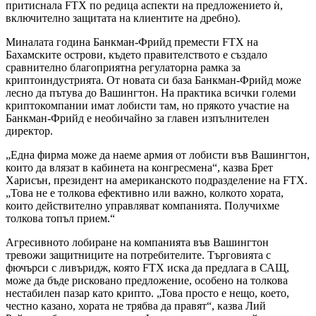
притиснала FTX по редица аспекти на предложението ѝ,
включително защитата на клиентите на дребно).
Миналата година Банкман-Фрийд премести FTX на
Бахамските острови, където правителството е създало
сравнително благоприятна регулаторна рамка за
криптоиндустрията. От новата си база Банкман-Фрийд може
лесно да пътува до Вашингтон. На практика всички големи
криптокомпании имат лобисти там, но прякото участие на
Банкман-Фрийд е необичайно за главен изпълнителен
директор.
„Една фирма може да наеме армия от лобисти във Вашингтон,
които да влязат в кабинета на конгресмена“, казва Брет
Харисън, президент на американското подразделение на FTX.
„Това не е толкова ефективно или важно, колкото хората,
които действително управляват компанията. Получихме
толкова топъл прием.“
Агресивното лобиране на компанията във Вашингтон
тревожи защитниците на потребителите. Търговията с
фючърси с ливъридж, която FTX иска да предлага в САЩ,
може да бъде рисковано предложение, особено на толкова
нестабилен пазар като крипто. „Това просто е нещо, което,
честно казано, хората не трябва да правят“, казва Лий