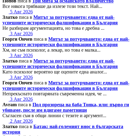
Попов
писа в
Три мита за османското владичество
Все някога трябваше да излезе този текст. Най...
5 Авг 2026
Златко
писа в
Митът за потурчването: една от най-
успешните исторически фалшификации в България
Не разбирам аргументацията, но това е дребна ...
3 Авг 2026
Георги Ончев
писа в
Митът за потурчването: една от най-
успешните исторически фалшификации в България
Хм, не съм психолог, а лекар, но това е малка...
3 Авг 2026
Златко
писа в
Митът за потурчването: една от най-
успешните исторически фалшификации в България
Като психолог вероятно ще оцените една аналог...
3 Авг 2026
Георги Ончев
писа в
Митът за потурчването: една от най-
успешните исторически фалшификации в България
Непрекъснато повтаряната съвременна идея, че ...
3 Авг 2026
Avram
писа в
Под прозореца на баба Тонка, или: първо ги
убиваме, после им вдигаме паметници
Съгласен съм в общи линии с тезите и аргумент...
2 Авг 2026
Златко
писа в
Батак: най-големият внос в българската
история