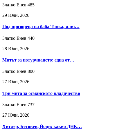
Златко Енев
485
29 Юли, 2026
Под прозореца на баба Тонка, или:…
Златко Енев
440
28 Юли, 2026
Митът за потурчването: една от…
Златко Енев
800
27 Юли, 2026
Три мита за османското владичество
Златко Енев
737
27 Юли, 2026
Хитлер, Бетовен, Йоци: какво ДНК…