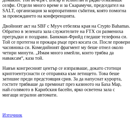
селфи. Отдели много време и за Скарамучи, председател на
SALT, организация за корпоративни събития, която помогна
за провеждането на конференцията.
Двойният акт на SBF с Мууч отбеляза края на Crypto Bahamas.
Обратно в зелената зала служителите на FTX си размениха
прегръдки и поздрави. Банкман-Фрийд гледаше телефона си.
Той се протегна и прокара ръце през косата си. После провери
часовника си. Комедийният фрагмент му беше отнел около
четири минути. „Имам много имейли, които трябва да
наваксам“, каза той.
Навън конгресният център се изпразваше, докато стотици
криптоентусиасти се отправяха към летището. Това беше
затишие преди предстоящия срив. За да напуснат курорта,
гостите трябваше да преминат през казиното на Баха Мар,
най-голямото в Карибския басейн, ярко осветена зала с
мигащи игрални автомати.
Източник