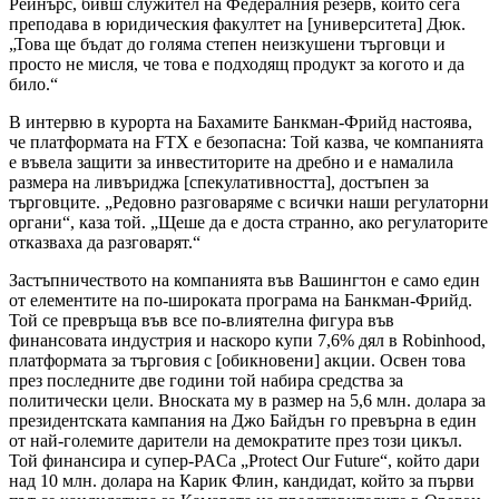
Рейнърс, бивш служител на Федералния резерв, който сега
преподава в юридическия факултет на [университета] Дюк.
„Това ще бъдат до голяма степен неизкушени търговци и
просто не мисля, че това е подходящ продукт за когото и да
било.“
В интервю в курорта на Бахамите Банкман-Фрийд настоява,
че платформата на FTX е безопасна: Той казва, че компанията
е въвела защити за инвеститорите на дребно и е намалила
размера на ливъриджа [спекулативността], достъпен за
търговците. „Редовно разговаряме с всички наши регулаторни
органи“, каза той. „Щеше да е доста странно, ако регулаторите
отказваха да разговарят.“
Застъпничеството на компанията във Вашингтон е само един
от елементите на по-широката програма на Банкман-Фрийд.
Той се превръща във все по-влиятелна фигура във
финансовата индустрия и наскоро купи 7,6% дял в Robinhood,
платформата за търговия с [обикновени] акции. Освен това
през последните две години той набира средства за
политически цели. Вноската му в размер на 5,6 млн. долара за
президентската кампания на Джо Байдън го превърна в един
от най-големите дарители на демократите през този цикъл.
Той финансира и супер-PACа „Protect Our Future“, който дари
над 10 млн. долара на Карик Флин, кандидат, който за първи