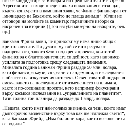
път се кандидатира за Камарата на представителите в Орегон.
Агресивните разходи предизвикаха оплаквания в този щат,
където конкурентна кампания заяви, че Флин е финансиран от
„милиардер на Бахамите, който не плаща данъци“. (Флин не
отговори на молбите за коментар; първичните избори са
насрочени за вторник.) [Той изгуби мизерно на изборите, бел.
пр.]
Банкман-Фрийд заяви, че приносът му няма нищо общо с
криптовалутите. По думите му той се интересува от
надпреварата, защото Флин подкрепя проекти, които той
финансира с благотворителната си дейност, като например
усилията за подготовка срещу следващата пандемия.
Миналата година Банкман-Фрийд раздаде 50 млн. долара,
като финансира каузи, свързани с пандемията, и изследвания
в областта на изкуствения интелект. Освен това той подкрепя
смекчаването на последиците от изменението на климата,
както и по-соециални проекти, като например фокусирани
върху космоса изследвания на „управлението на планетите“.
Тази година той планира да раздаде до 1 млрд. долара.
„Нещата, които имат най-голямо значение, са тези, които имат
дългосрочно въздействие върху това как ще изглежда светът“,
каза Банкман-Фрийд. „Има билиони хора, които все още не са
се родили.“