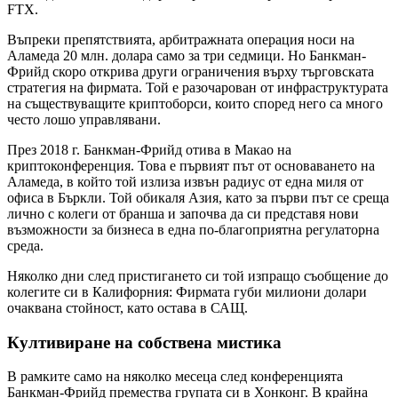
FTX.
Въпреки препятствията, арбитражната операция носи на
Аламеда 20 млн. долара само за три седмици. Но Банкман-
Фрийд скоро открива други ограничения върху търговската
стратегия на фирмата. Той е разочарован от инфраструктурата
на съществуващите криптоборси, които според него са много
често лошо управлявани.
През 2018 г. Банкман-Фрийд отива в Макао на
криптоконференция. Това е първият път от основаването на
Аламеда, в който той излиза извън радиус от една миля от
офиса в Бъркли. Той обикаля Азия, като за първи път се среща
лично с колеги от бранша и започва да си представя нови
възможности за бизнеса в една по-благоприятна регулаторна
среда.
Няколко дни след пристигането си той изпращо съобщение до
колегите си в Калифорния: Фирмата губи милиони долари
очаквана стойност, като остава в САЩ.
Култивиране на собствена мистика
В рамките само на няколко месеца след конференцията
Банкман-Фрийд премества групата си в Хонконг. В крайна