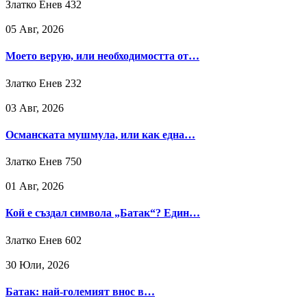
Златко Енев
432
05 Авг, 2026
Моето верую, или необходимостта от…
Златко Енев
232
03 Авг, 2026
Османската мушмула, или как една…
Златко Енев
750
01 Авг, 2026
Кой е създал символа „Батак“? Един…
Златко Енев
602
30 Юли, 2026
Батак: най-големият внос в…