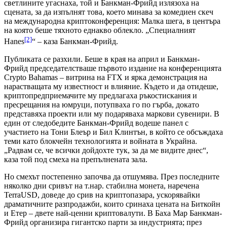
светлините угаснаха, той и Банкман-Фрийд излязоха на
сцената, за да изпълнят това, което минава за комедиен скеч
на международна криптоконференция: Малка шега, в центъра
на която беше тяхното еднакво облекло. „Специалният
[2]
Hanes
“ – каза Банкман-Фрийд.
Публиката се разхили. Беше в края на април и Банкман-
Фрийд председателстваше първото издание на конференцията
Crypto Bahamas – витрина на FTX и ярка демонстрация на
нарастващата му известност и влияние. Където и да отидеше,
криптопредприемачите му предлагаха ръкостискания и
пресрещания на юмруци, потупваха го по гърба, докато
представяха проекти или му подаряваха маркови сувенири. В
един от следобедите Банкман-Фрийд водеше панел с
участието на Тони Блеър и Бил Клинтън, в който се обсъждаха
теми като блокчейн технологията и войната в Украйна.
„Радвам се, че всички дойдохте тук, за да ме видите днес“,
каза той под смеха на препълнената зала.
Но смехът постепенно започва да отшумява. През последните
няколко дни сривът на т.нар. стабилна монета, наречена
TerraUSD, доведе до срив на криптопазара, ускорявайки
драматичните разпродажби, които сринаха цената на Биткойн
и Етер – двете най-ценни криптовалути. В Баха Мар Банкман-
Фрийд организира гигантско парти за индустрията; през