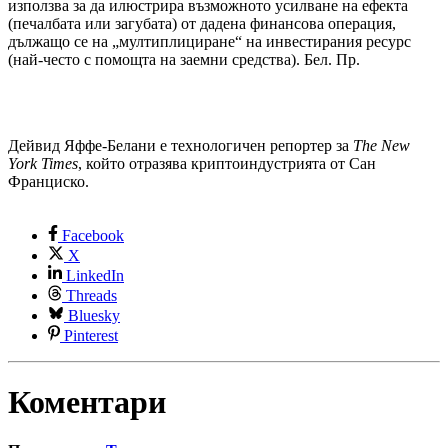
използва за да илюстрира възможното усилване на ефекта
(печалбата или загубата) от дадена финансова операция,
дължащо се на „мултиплициране“ на инвестирания ресурс
(най-често с помощта на заемни средства). Бел. Пр.
Дейвид Яффе-Белани е технологичен репортер за
The New
York Times
, който отразява криптоиндустрията от Сан
Франциско.
Facebook
X
LinkedIn
Threads
Bluesky
Pinterest
Коментари