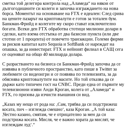
сметка той делегира контрола над „Аламеда“ на някои от
дългогодишните си колеги и започва изграждането на нова
борса. Моментът на основаване на FTX е идеален: След срива
на цените пазарът на криптовалути е готов за тотален бум.
Банкман-Фрийд и колегите му скоро стават изключително
богати. Всеки ден FTX обработва стотици милиони долари в
сделки, като взема отстъпка от два базисни пункта (или две
стотни от 1 процента) от повечето транзакции. Големи фирми
за рисков капитал като Sequoia и SoftBank се нареждат на
опашка, за да инвестират. FTX и нейният филиал в САЩ сега
се оценяват на общо 40 милиарда долара.
С разрастването на бизнеса си Банкман-Фрийд започва да се
изявява в публичното пространство, като пише в Twitter за
любимите си видеоигри и се появява по телевизията, за да
обяснява криптовалутите на масите. Но той отказва да се
държи като типичен гост на CNBC. Преди една от първите му
телевизионни изяви Анди Кроган, колега от „Аламеда“ и
FTX, го призова да изчисти външния си вид.
„Казах му нещо от рода на: ‚Сам, трябва да си подстрижеш
косата, пич – изглежда смешно‘, каза Кроган. „А той каза:
‚Честно казано, смятам, че е отрицателно за мен да си
подстрижа косата. Мисля, че е важно хората да мислят, че
изглеждам луд‘.“