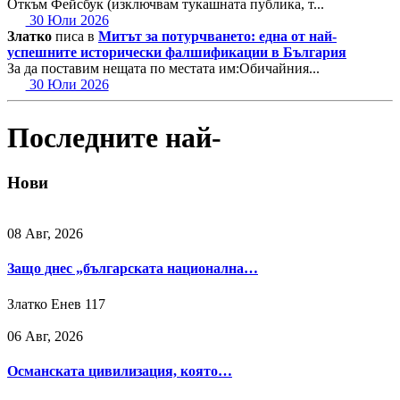
Откъм Фейсбук (изключвам тукашната публика, т...
30 Юли 2026
Златко
писа в
Митът за потурчването: една от най-
успешните исторически фалшификации в България
За да поставим нещата по местата им:Обичайния...
30 Юли 2026
Последните най-
Нови
08 Авг, 2026
Защо днес „българската национална…
Златко Енев
117
06 Авг, 2026
Османската цивилизация, която…