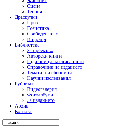
Живопис
Сцена
Теория
Драскулки
Проза
Есеистика
Свободен текст
Видрица
Библиотека
За проекта...
Авторски книги
Годишници на списанието
Справочник на изданието
Тематични сборници
Научни изследвания
Рубрики
Видеогалерия
Фотоалбуми
За изданието
Архив
Контакт