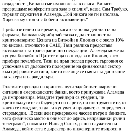
отдаденост. „Винаги сме имали легла в офиса. Винаги
превръщаме конферентната зала в спалня“, казва Сам Трабуко,
първият служител в Аламеда. „Той никога не ги използва.
Харесва му столът с бобени възглавници.“
Приблизително по времето, когато започва дейността на
фирмата, Банкман-Фрийд забелязва една странност на
криптопазарите: Цената на Биткойн в Япония е с около 10%
по-висока, отколкото в САЩ. Тази разлика предоставя
възможност за трансгранични спекулации. Аламеда може да
купува Биткойн в Щатите и да го продава в Япония, като
прибира печалбите. Тази на пръв поглед проста търговия се
усложнява от дълбокото подозрение на финансовия сектор
към цифровите активи, които все още се смятат за достояние
на хакери и наркодилъри.
Големите преводи на криптовалути задействат алармени
сигнали в американските банки, което принуждава Аламеда
да импровизира. Младите трейдъри са убедени, че
криптовалутите са бъдещето на парите, но инструментите, от
които се нуждаят, за да ги купуват и продават, са определено
старомодни. „Всеки ден прекарвахме часове вътре в банките,
като физическо място в близост до офиса, изпращайки ръчни
телеграми“, спомня си Нишад Сингх, ранен служител на
Аламеда, който сега е директор по инженерните въпроси в