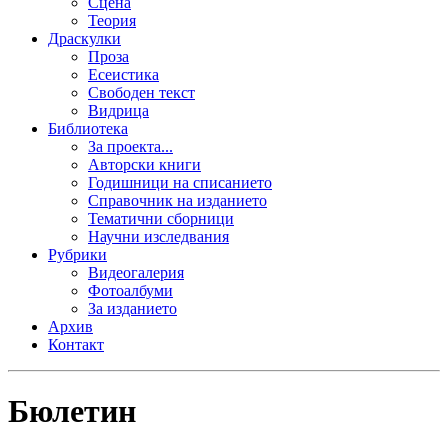
Сцена
Теория
Драскулки
Проза
Есеистика
Свободен текст
Видрица
Библиотека
За проекта...
Авторски книги
Годишници на списанието
Справочник на изданието
Тематични сборници
Научни изследвания
Рубрики
Видеогалерия
Фотоалбуми
За изданието
Архив
Контакт
Бюлетин