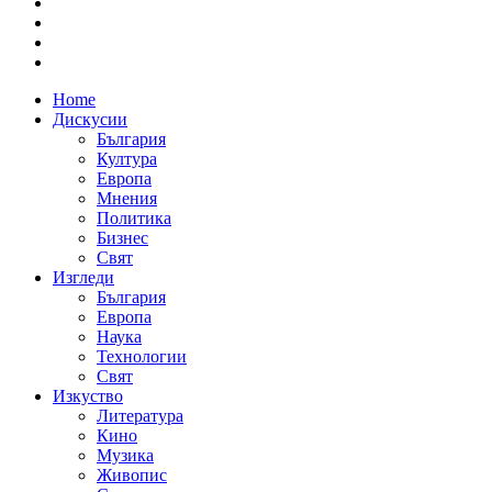
Home
Дискусии
България
Култура
Европа
Мнения
Политика
Бизнес
Свят
Изгледи
България
Европа
Наука
Технологии
Свят
Изкуство
Литература
Кино
Музика
Живопис