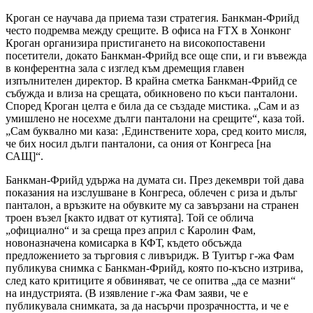
Кроган се научава да приема тази стратегия. Банкман-Фрийд
често подремва между срещите. В офиса на FTX в Хонконг
Кроган организира пристигането на високопоставени
посетители, докато Банкман-Фрийд все още спи, и ги въвежда
в конферентна зала с изглед към дремещия главен
изпълнителен директор. В крайна сметка Банкман-Фрийд се
събужда и влиза на срещата, обикновено по къси панталони.
Според Кроган целта е била да се създаде мистика. „Сам и аз
умишлено не носехме дълги панталони на срещите“, каза той.
„Сам буквално ми каза: ‚Единствените хора, сред които мисля,
че бих носил дълги панталони, са ония от Конгреса [на
САЩ]“.
Банкман-Фрийд удържа на думата си. През декември той дава
показания на изслушване в Конгреса, облечен с риза и дълъг
панталон, а връзките на обувките му са завързани на странен
троен възел [както идват от кутията]. Той се облича
„официално“ и за среща през април с Каролин Фам,
новоназначена комисарка в КФТ, където обсъжда
предложението за търговия с ливъридж. В Туитър г-жа Фам
публикува снимка с Банкман-Фрийд, която по-късно изтрива,
след като критиците я обвиняват, че се опитва „да се мазни“
на индустрията. (В изявление г-жа Фам заяви, че е
публикувала снимката, за да насърчи прозрачността, и че е