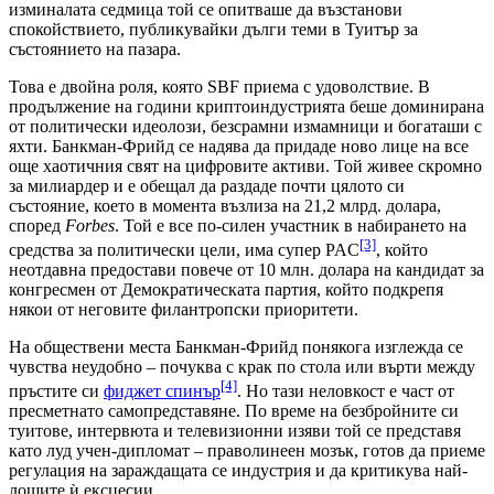
изминалата седмица той се опитваше да възстанови
спокойствието, публикувайки дълги теми в Туитър за
състоянието на пазара.
Това е двойна роля, която SBF приема с удоволствие. В
продължение на години криптоиндустрията беше доминирана
от политически идеолози, безсрамни измамници и богаташи с
яхти. Банкман-Фрийд се надява да придаде ново лице на все
още хаотичния свят на цифровите активи. Той живее скромно
за милиардер и е обещал да раздаде почти цялото си
състояние, което в момента възлиза на 21,2 млрд. долара,
според
Forbes
. Той е все по-силен участник в набирането на
[3]
средства за политически цели, има супер PAC
, който
неотдавна предостави повече от 10 млн. долара на кандидат за
конгресмен от Демократическата партия, който подкрепя
някои от неговите филантропски приоритети.
На обществени места Банкман-Фрийд понякога изглежда се
чувства неудобно – почуква с крак по стола или върти между
[4]
пръстите си
фиджет спинър
. Но тази неловкост е част от
пресметнато самопредставяне. По време на безбройните си
туитове, интервюта и телевизионни изяви той се представя
като луд учен-дипломат – праволинеен мозък, готов да приеме
регулация на зараждащата се индустрия и да критикува най-
лошите ѝ ексцесии.