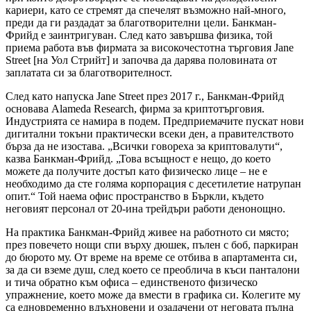
кариери, като се стремят да спечелят възможно най-много,
преди да ги раздадат за благотворителни цели. Банкман-
Фрийд е заинтригуван. След като завършва физика, той
приема работа във фирмата за високочестотна търговия Jane
Street [на Уол Стрийт] и започва да дарява половината от
заплатата си за благотворителност.
След като напуска Jane Street през 2017 г., Банкман-Фрийд
основава Alameda Research, фирма за криптотърговия.
Индустрията се намира в подем. Предприемачите пускат нови
дигитални токъни практически всеки ден, а правителството
бърза да не изостава. „Всички говореха за криптовалути“,
казва Банкман-Фрийд. „Това всъщност е нещо, до което
можете да получите достъп като физическо лице – не е
необходимо да сте голяма корпорация с десетилетие натрупан
опит.“ Той наема офис пространство в Бъркли, където
неговият персонал от 20-ина трейдъри работи денонощно.
На практика Банкман-Фрийд живее на работното си място;
през повечето нощи спи върху дюшек, пълен с боб, паркиран
до бюрото му. От време на време се отбива в апартамента си,
за да си вземе душ, след което се преоблича в къси панталони
и тича обратно към офиса – единственото физическо
упражнение, което може да вмести в графика си. Колегите му
са едновременно вдъхновени и озадачени от неговата пълна