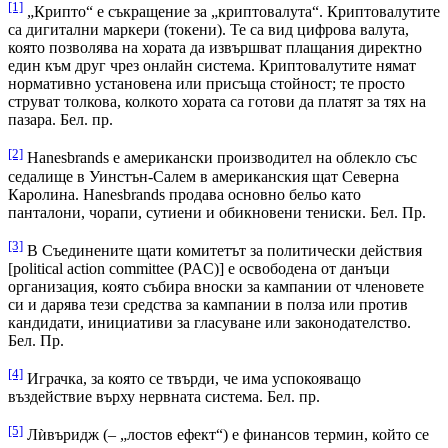
[1]
„Крипто“ е съкращение за „криптовалута“. Криптовалутите
са дигитални маркери (токени). Те са вид цифрова валута,
която позволява на хората да извършват плащания директно
един към друг чрез онлайн система. Криптовалутите нямат
нормативно установена или присъща стойност; те просто
струват толкова, колкото хората са готови да платят за тях на
пазара. Бел. пр.
[2]
Hanesbrands е американски производител на облекло със
седалище в Уинстън-Салем в американския щат Северна
Каролина. Hanesbrands продава основно бельо като
панталони, чорапи, сутиени и обикновени тениски. Бел. Пр.
[3]
В Съединените щати комитетът за политически действия
[political action committee (PAC)] е освободена от данъци
организация, която събира вноски за кампании от членовете
си и дарява тези средства за кампании в полза или против
кандидати, инициативи за гласуване или законодателство.
Бел. Пр.
[4]
Играчка, за която се твърди, че има успокояващо
въздействие върху нервната система. Бел. пр.
[5]
Лѝвъридж (– „лостов ефект“) е финансов термин, който се