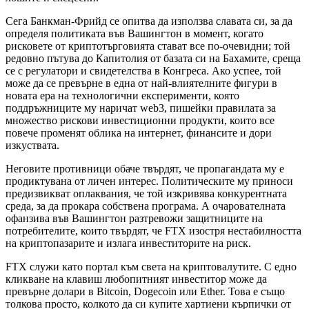
Сега Банкман-Фрийд се опитва да използва славата си, за да
определя политиката във Вашингтон в момент, когато
рисковете от криптотърговията стават все по-очевидни; той
редовно пътува до Капитолия от базата си на Бахамите, среща
се с регулатори и свидетелства в Конгреса. Ако успее, той
може да се превърне в една от най-влиятелните фигури в
новата ера на технологични експерименти, която
поддръжниците му наричат web3, пишейки правилата за
множество рискови инвестиционни продукти, които все
повече променят облика на интернет, финансите и дори
изкуствата.
Неговите противници обаче твърдят, че пропагандата му е
продиктувана от личен интерес. Политическите му приноси
предизвикват оплаквания, че той изкривява конкурентната
среда, за да прокара собствена програма. А очарователната
офанзива във Вашингтон разтревожи защитниците на
потребителите, които твърдят, че FTX изостря нестабилността
на криптопазарите и излага инвеститорите на риск.
FTX служи като портал към света на криптовалутите. С едно
кликване на клавиш любопитният инвеститор може да
превърне долари в Bitcoin, Dogecoin или Ether. Това е също
толкова просто, колкото да си купите хартиени кърпички от