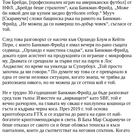
Том Брейди, [професионален играч на американски футбол] от
НФЛ. „Брейди беше страхотен“, каза Банкман-Фрийд. „Може
би някой ден ще купим заедно футболен отбор.“ Мууч
[Скарамучи] сложи бащинска ръка на рамото на Банкман-
Фрийд. „Не можеш да си намериш по-добър човек“, съгласи се
той.
След това разговорът се насочи към Орландо Блум и Кейти
Пери, с които Банкман-Фрийд е имал вечеря по-рано същата
седмица. „Орландо е наистина сладък“, каза Банкман-Фрийд,
докато един асистент на продукцията си играеше с микрофона
му. Двамата се срещнали за първи път на парти в Лос
Анджелис по време на уикенда за Супербоул. „Той просто
започна да ми говори.“ По думите му това се е превърнало в
една от онези неловки ситуации, когато знаеш, че трябва да
разпознаеш някого, но не можеш да се сетиш кой е той.
Не е трудно 30-годишният Банкман-Фрийд да бъде разпознат
сред тази тълпа: Известен на „вярващите“ като SBF, той е
вечно разчорлен, на главата му сякаш е нахлупена кошница от
гъста и къдрава черна коса. През 2019 г. той основа
криптоборсата FTX и се издигна до ранга на един от най-
богатите криптомениджъри в света. В Баха Мар Скарамучи се
беше отказал от сакото си и беше облякъл тениска и къси
панталони, които да съответстват на неговия спътник. Когато