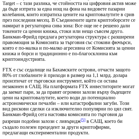
Target – с тази разлика, че стойността на цифровия актив може
да бъде изтрита за една нощ на фона на видовете пазарни
колебания, които изпратиха цените на криптовалутите в срив
през последния месец. В Съединените щати криптоборсите се
намират в регулаторна сива зона: Все още не е решено дали
токените са ценни книжа, стоки или нещо съвсем друго.
Банкман-Фрийд предлага регулаторна структура с разширени
правомощия за Комисията за търговия със стокови фючърси,
която е по-малка и по-малко агресивна от Комисията за ценни
книжа и борси и традиционно е по-благосклонна към
криптоиндустрията.
FTX е със седалище на Бахамските острови, отчасти защото
80% от глобалните ѝ приходи в размер на 1,1 млрд. долара
произтичат от търговски инструмент, който си остава
незаконен в САЩ. На платформата FTX инвеститорите могат
да заемат пари, за да правят огромни залози върху бъдещите
цени на криптовалутите, което води до потенциално
астрономически печалби – или катастрофални загуби. Този
вид рискови сделки са изключително популярни по цял свят.
Банкман-Фрийд сега настоява комисията по търговия да
[5]
разреши подобни залози с ливъридж
в САЩ, което би
създало полезен прецедент за други криптофирми,
предлагащи експериментални продукти.