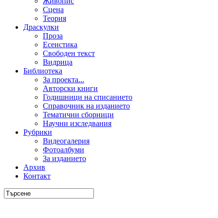
Живопис
Сцена
Теория
Драскулки
Проза
Есеистика
Свободен текст
Видрица
Библиотека
За проекта...
Авторски книги
Годишници на списанието
Справочник на изданието
Тематични сборници
Научни изследвания
Рубрики
Видеогалерия
Фотоалбуми
За изданието
Архив
Контакт