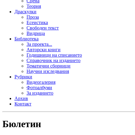
Сцена
Теория
Драскулки
Проза
Есеистика
Свободен текст
Видрица
Библиотека
За проекта...
Авторски книги
Годишници на списанието
Справочник на изданието
Тематични сборници
Научни изследвания
Рубрики
Видеогалерия
Фотоалбуми
За изданието
Архив
Контакт
Бюлетин