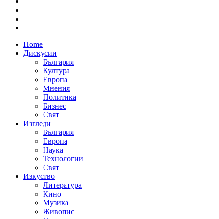
Home
Дискусии
България
Култура
Европа
Мнения
Политика
Бизнес
Свят
Изгледи
България
Европа
Наука
Технологии
Свят
Изкуство
Литература
Кино
Музика
Живопис