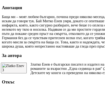
Анотация
Баща ми – моят любим българин, почина преди няколко месеца, и
искам да говоря тук. Бай Митко Енев умря, докато се опитваше
инфаркта, която, както сигурно разбирате, вече беше го оплела
нелекото му тяло в носилка. Надявам се да ми простите гордел
пъти да покаже среден пръст на смъртта, отколкото да се унижи
Германия без да се чувствам притеснен всеки път, когато трябв
когато мисля за смъртта на баща си. Това, както и надеждата, че
широка душа, която непрестанно настояваше да гледа през пръ
За автора
Златко Енев е български писател и издател на
романите за възрастни „Една седмица в рая" (
Детските му книги са преведени на няколко ез
Откъс