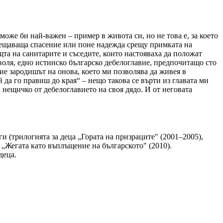
оже би най-важен – пример в живота си, но не това е, за което
 обещаваща спасение или поне надежда срещу примката на
ощта на санитарите и съседите, които настояваха да положат
 воля, едно истинско българско дебелоглавие, предпочитащо сто
рие зародишът на онова, което ми позволява да живея в
 да го правиш до края“ – нещо такова се върти из главата ми
си нещичко от дебелоглавието на своя дядо. И от неговата
и (трилогията за деца „Гората на призраците" (2001–2005),
к „Жегата като въплъщение на българското" (2010).
деца.