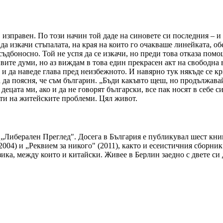
зправен. По този начин той даде на синовете си последния – и м
 да изкачи стъпалата, на края на които го очакваше линейката,
 съдбоносно. Той не успя да се изкачи, но преди това отказа пом
ивите думи, но аз виждам в това един прекрасен акт на свободна
 и да наведе глава пред неизбежното. И навярно тук някъде се к
а да поясня, че съм българин. „Бъди какъвто щеш, но продължавай
 децата ми, ако и да не говорят български, все пак носят в себе 
сти на житейските проблеми. Цял живот.
 „Либерален Преглед". Досега в България е публикувал шест книг
2004) и „Реквием за никого" (2011), както и есеистичния сборни
ика, между които и китайски. Живее в Берлин заедно с двете си 