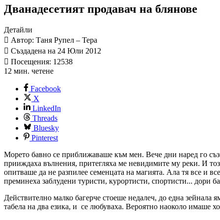
Дванадесетият продавач на блянове
Детайли
Автор: Таня Рупел – Тера
Създадена на 24 Юли 2012
Посещения: 12538
12 мин. четене
Facebook
X
LinkedIn
Threads
Bluesky
Pinterest
Морето бавно се приближаваше към мен. Вече дни наред го съзе
прииждаха вълнения, притегляха ме невидимите му реки. И тоз
опитваше да не разпилее семенцата на магията. Ала тя все и в
преминеха заблудени туристи, курортисти, спортисти... дори б
Действително малко багерче стоеше недалеч, до една зейнала я
табела на два езика, и се любуваха. Вероятно наоколо имаше хо