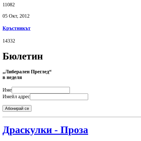
11082
05 Окт, 2012
Кръстникът
14332
Бюлетин
„Либерален Преглед“
в неделя
Име
Имейл адрес
Абонирай се
Драскулки - Проза