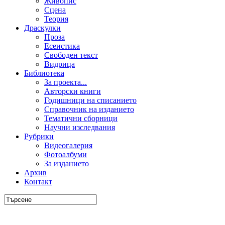
Живопис
Сцена
Теория
Драскулки
Проза
Есеистика
Свободен текст
Видрица
Библиотека
За проекта...
Авторски книги
Годишници на списанието
Справочник на изданието
Тематични сборници
Научни изследвания
Рубрики
Видеогалерия
Фотоалбуми
За изданието
Архив
Контакт