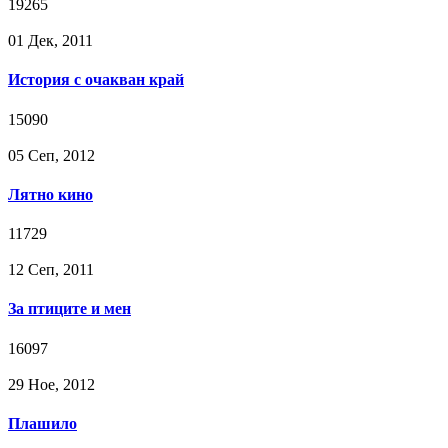
19265
01 Дек, 2011
История с очакван край
15090
05 Сeп, 2012
Лятно кино
11729
12 Сeп, 2011
За птиците и мен
16097
29 Ное, 2012
Плашило