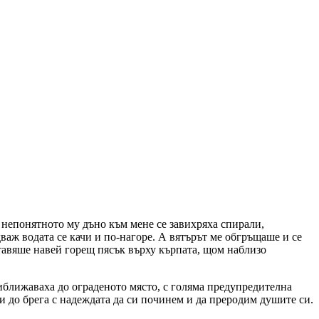
 непонятното му дъно към мене се завихряха спирали,
аж водата се качи и по-нагоре. А вятърът ме обгръщаше и се
ставяше навей горещ пясък върху кърпата, щом наблизо
иближаваха до ограденото място, с голяма предупредителна
ли до брега с надеждата да си починем и да преродим душите си.