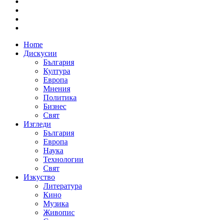
Home
Дискусии
България
Култура
Европа
Мнения
Политика
Бизнес
Свят
Изгледи
България
Европа
Наука
Технологии
Свят
Изкуство
Литература
Кино
Музика
Живопис