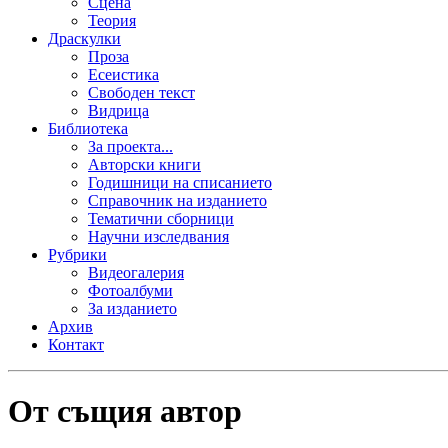
Сцена
Теория
Драскулки
Проза
Есеистика
Свободен текст
Видрица
Библиотека
За проекта...
Авторски книги
Годишници на списанието
Справочник на изданието
Тематични сборници
Научни изследвания
Рубрики
Видеогалерия
Фотоалбуми
За изданието
Архив
Контакт
От същия автор