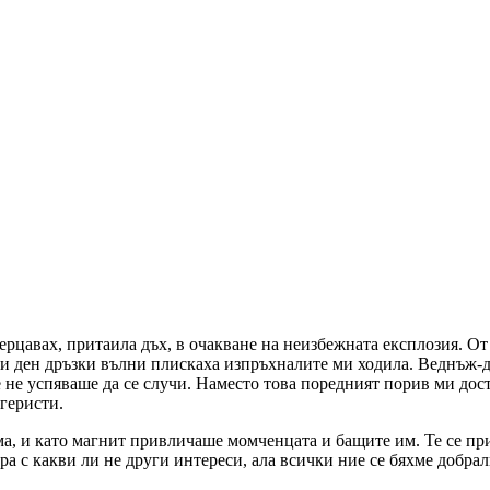
рцавах, притаила дъх, в очакване на неизбежната експлозия. От
и ден дръзки вълни плискаха изпръхналите ми ходила. Веднъж-дв
се не успяваше да се случи. Наместо това поредният порив ми до
агеристи.
ма, и като магнит привличаше момченцата и бащите им. Те се пр
ра с какви ли не други интереси, ала всички ние се бяхме добра