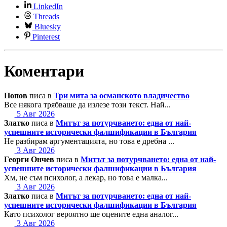
LinkedIn
Threads
Bluesky
Pinterest
Коментари
Попов
писа в
Три мита за османското владичество
Все някога трябваше да излезе този текст. Най...
5 Авг 2026
Златко
писа в
Митът за потурчването: една от най-
успешните исторически фалшификации в България
Не разбирам аргументацията, но това е дребна ...
3 Авг 2026
Георги Ончев
писа в
Митът за потурчването: една от най-
успешните исторически фалшификации в България
Хм, не съм психолог, а лекар, но това е малка...
3 Авг 2026
Златко
писа в
Митът за потурчването: една от най-
успешните исторически фалшификации в България
Като психолог вероятно ще оцените една аналог...
3 Авг 2026