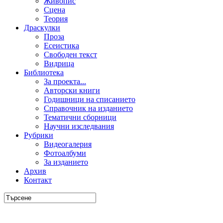
Живопис
Сцена
Теория
Драскулки
Проза
Есеистика
Свободен текст
Видрица
Библиотека
За проекта...
Авторски книги
Годишници на списанието
Справочник на изданието
Тематични сборници
Научни изследвания
Рубрики
Видеогалерия
Фотоалбуми
За изданието
Архив
Контакт