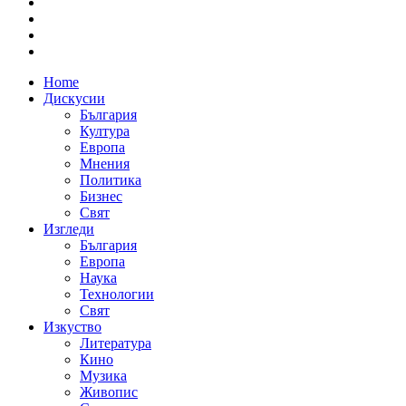
Home
Дискусии
България
Култура
Европа
Мнения
Политика
Бизнес
Свят
Изгледи
България
Европа
Наука
Технологии
Свят
Изкуство
Литература
Кино
Музика
Живопис