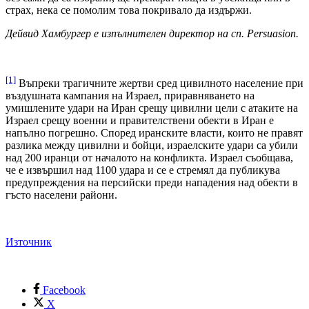
страх, нека се помолим това покривало да издържи.
Дейвид Хамбургер е изпълнителен директор на сп. Persuasion.
[1]
Въпреки трагичните жертви сред цивилното население при
въздушната кампания на Израел, приравняването на
умишлените удари на Иран срещу цивилни цели с атаките на
Израел срещу военни и правителствени обекти в Иран е
напълно погрешно. Според иранските власти, които не правят
разлика между цивилни и бойци, израелските удари са убили
над 200 иранци от началото на конфликта. Израел съобщава,
че е извършил над 1100 удара и се е стремял да публикува
предупреждения на персийски преди нападения над обекти в
гъсто населени райони.
Източник
Facebook
X