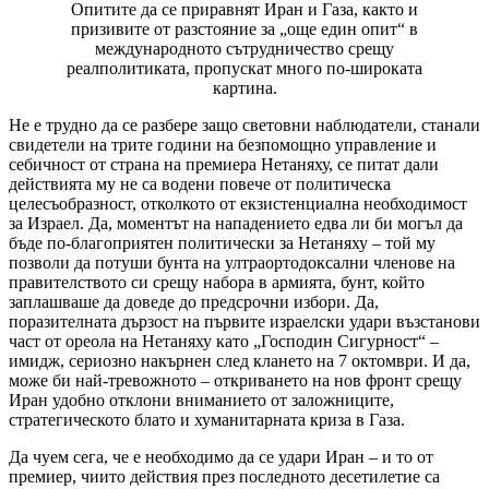
Опитите да се приравнят Иран и Газа, както и
призивите от разстояние за „още един опит“ в
международното сътрудничество срещу
реалполитиката, пропускат много по-широката
картина.
Не е трудно да се разбере защо световни наблюдатели, станали
свидетели на трите години на безпомощно управление и
себичност от страна на премиера Нетаняху, се питат дали
действията му не са водени повече от политическа
целесъобразност, отколкото от екзистенциална необходимост
за Израел. Да, моментът на нападението едва ли би могъл да
бъде по-благоприятен политически за Нетаняху – той му
позволи да потуши бунта на ултраортодоксални членове на
правителството си срещу набора в армията, бунт, който
заплашваше да доведе до предсрочни избори. Да,
поразителната дързост на първите израелски удари възстанови
част от ореола на Нетаняху като „Господин Сигурност“ –
имидж, сериозно накърнен след клането на 7 октомври. И да,
може би най-тревожното – откриването на нов фронт срещу
Иран удобно отклони вниманието от заложниците,
стратегическото блато и хуманитарната криза в Газа.
Да чуем сега, че е необходимо да се удари Иран – и то от
премиер, чиито действия през последното десетилетие са