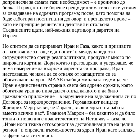
допринесли за самата тази необходимост – е иронично до
болка. Първо, като се бореше срещу дипломатическите усилия
за овладяване на ядрената програма; после, като помогна да
бъде саботиран постигнатия договор; и през цялото време –
като не предприе решителни действия и отблъсна
Съединените щати, най-важния партньор и дарител на
Израел.
Но опитите да се приравнят Иран и Газа, както и призивите
от разстояние за „още един опит“ в международното
сътрудничество срещу реалполитиката, пропускат много по-
широката картина. Дори когато преговаряше и уверяваше, че
няма намерение да въоръжи ядрената си програма, Иран
настояваше, че няма да се откаже от капацитета си за
обогатяване на уран. МААЕ съобщи миналата седмица, че
Иран е единствената страна в света без ядрено оръжие, която
обогатява уран до нива далеч отвъд каквото и да било
гражданско приложение – в нарушение на задълженията си по
Договора за неразпространение. Германският канцлер
Фридрих Мерц заяви, че Израел „върши мръсната работа
вместо всички нас“. Еманюел Макрон – без каквито и да било
топли отношения с правителството на Нетаняху – каза, че
„Иран носи тежка отговорност за дестабилизацията на целия
регион“ и определи възможността за ядрен Иран като заплаха
за френската сигурност.