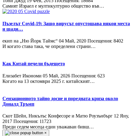
Тони Джуд
19 Фев, 2015
Посещения: 18684
Самият Израел е мултикултурно общество във…
Пъзелът Covid-19: Защо вирусът опустошава някои места
и щади…
екип на „Ню Йорк Таймс“
04 Май, 2020
Посещения: 8402
И когато става така, че определени страни…
Как Китай печели бъдещето
Елизабет Икономи
05 Май, 2026
Посещения: 623
Когато на 13 октомври 2025 г. китайският…
Сензационното тайно досие и поредната криза около
Доналд Тръмп
Скот Шейн, Никълъс Конфесоре и Матю Роузънбърг
12 Яну,
2017
Посещения: 11723
Преди седем месеца един уважаван бивш…
×