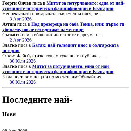
Георги Ончев
писа в
Митът за потурчването: една от най-
успешните исторически фалшификации в България
Непрекъснато повтаряната съвременна идея, че ...
3 Авг 2026
Avram
писа в
Под прозореца на баба Тонка, или: първо ги
убиваме, после им вдигаме паметници
Съгласен съм в общи линии с тезите и аргумент...
2 Авг 2026
Златко
писа в
Батак: най-големият внос в българската
история
Откъм Фейсбук (изключвам тукашната публика, т...
30 Юли 2026
Златко
писа в
Митът за потурчването: една от най-
успешните исторически фалшификации в България
За да поставим нещата по местата им:Обичайния...
30 Юли 2026
Последните най-
Нови
08 Авг, 2026