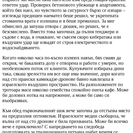
ответен удар. Проверих бетоновото убежище в апартамента,
който бях наел, но чувството за сигурност бързо се изпари –
изглежда предишен наемател беше решил, че укрепената
стоманена врата е излишна и я беше премахнал. За миг
обмислих да запуша отвора с дюшек, но реших, че е
безсмислено. Вместо това започнах да пълня тенджери и
съдове с вода, в очакване, че съвсем скоро кибератака или
въздушен удар ще извадят от строя електричеството и
водоснабдяването.
Когато няколко часа по-късно излязох навън, бях смаян да
открия, че бакалията долу е отворена и работи с умерен, но
необезпокоен поток от клиенти. Купувачите избираха дини
така, сякаш зрелостта им все още има значение, дори когато
над сто ирански камикадзе-дронове бавно навлизаха в
израелското въздушно пространство. На разположените по
тротоара маси няколко семейства спокойно пиеха кафе. Може
би долових нотка на напрежение, а може би само си
въобразявах.
Към обед първоначалният шок вече започна да отстъпва място
на предпазлив оптимизъм. Израелските медии съобщиха, че
вълна от над сто дронове е била прихваната. Може би всичко
вече е приключило? С напредването на следобеда
подготовката за традиционната петъчна шабат вечеря се