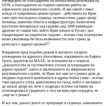
обезвредена не благодарение на неизпълнена резолюция на
ООН, а благодарение на години сериозна работа на
израелските разузнавателни служби. И ако някой е имал
нужда от навременна демонстрация – действията на Иран
само през последната седмица: целенасочени удари срещу
болница, цивилни обекти и инфраструктура; балистични
касетъчни боеприпаси над градове; над 1000 камикадзе-
дронове от същия тип, който Иран изнася за Русия с цел
тероризиране на украински градове – всичко това подчертава
колко ужасяваща би била възможността тази страна да
[1]
разполага с ядрени оръжия
.
Изправени пред подобен режим и неговото упорито
посвещение на ядреното обогатяване, изказването на Рафаел
Гроси, директор на МААЕ, че агенцията не е открила
„доказателства за систематични усилия за изграждане на
ядрено оръжие“, както и заключението на американските
разузнавателни служби, че Иран все още не е решил дали да
обедини отделните компоненти в ядрена бойна глава – всичко
това предлага утеха, равнозначна на съсед, който е заплашил
да запали двора ви, вече е подредил всички съставки на
огнехвъргачка в градината и сега ви вика през оградата, че
„още не е решил“.
И все пак, докато дните се превръщат в седмици, кампанията