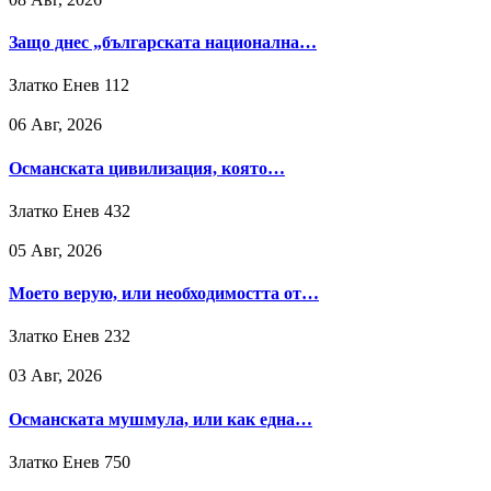
Защо днес „българската национална…
Златко Енев
112
06 Авг, 2026
Османската цивилизация, която…
Златко Енев
432
05 Авг, 2026
Моето верую, или необходимостта от…
Златко Енев
232
03 Авг, 2026
Османската мушмула, или как една…
Златко Енев
750