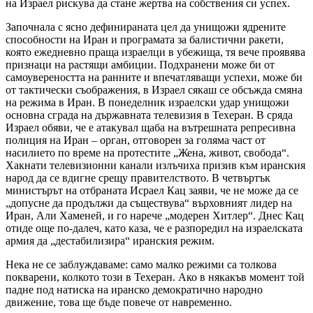
на Израел рискува да стане жертва на собствения си успех.
Започнала с ясно дефинираната цел да унищожи ядрените
способности на Иран и програмата за балистични ракети,
която ежедневно праща израелци в убежища, тя вече проявява
признаци на растящи амбиции. Подхранени може би от
самоувереността на ранните и впечатляващи успехи, може би
от тактически съображения, в Израел сякаш се обсъжда смяна
на режима в Иран. В понеделник израелски удар унищожи
основна сграда на държавната телевизия в Техеран. В сряда
Израел обяви, че е атакувал щаба на вътрешната репресивна
полиция на Иран – орган, отговорен за голяма част от
насилието по време на протестите „Жена, живот, свобода“.
Хакнати телевизионни канали излъчиха призив към иранския
народ да се вдигне срещу правителството. В четвъртък
министърът на отбраната Исраел Кац заяви, че не може да се
„допусне да продължи да съществува“ върховният лидер на
Иран, Али Хаменей, и го нарече „модерен Хитлер“. Днес Кац
отиде още по-далеч, като каза, че е разпоредил на израелската
армия да „дестабилизира“ иранския режим.
Нека не се заблуждаваме: само малко режими са толкова
покварени, колкото този в Техеран. Ако в някакъв момент той
падне под натиска на иранско демократично народно
движение, това ще бъде повече от навременно.