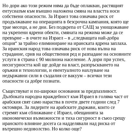
Но дори ако този режим няма да бъде оплакван, растящият
ентусиазъм към външно наложена смяна на властта носи
собствени опасности. За Израел това означава риск от
продължаване на операцията в безсрочна кампания, която ще
трае месеци, а не дни. Без подкрепа от САЩ за унищожаване
на укрепени ядрени обекти, смяната на режима може да се
превърне – в очите на Израел – в „следващата най-добра
опция“ за трайно елиминиране на иранската ядрена заплаха.
За иранския народ това означава риск от нова вълна на
страдание, срив на обществения ред и разпадане на основните
услуги в страна с 90 милиона население. А дори при успех,
несигурността кой ще дойде на власт, разпръскването на
оръжия и технологии, и евентуалното нахлуване на
недържавни сили в създалия се вакуум – всички тези
опасности са добре познати.
Съществуват и по-широки основания за предпазливост.
Дълбоката народна враждебност към Израел в голяма част от
арабския свят само нараства в почти двете години след 7
октомври. За лидерите на арабските държави, които се
стремят към сближаване с Израел, обещанията за
икономически възможности и тиха сигурност в съюз срещу
иранското влияние досега са надделявали над риска от
вътрешно недоволство. Но колко още?