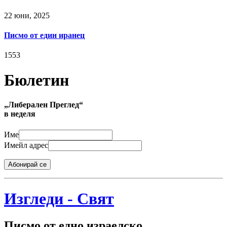
22 юни, 2025
Писмо от един иранец
1553
Бюлетин
„Либерален Преглед“
в неделя
Име
Имейл адрес
Абонирай се
Изгледи - Свят
Писмо от едно израелско