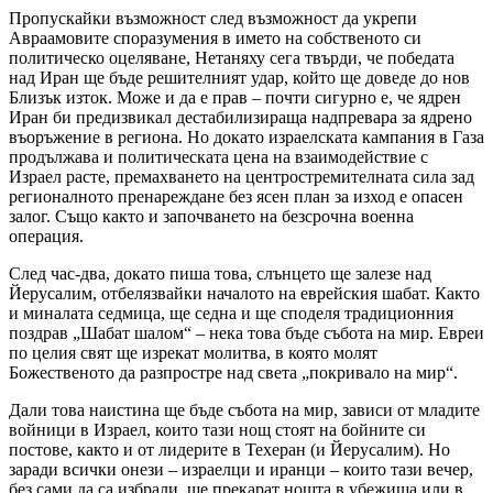
Пропускайки възможност след възможност да укрепи
Авраамовите споразумения в името на собственото си
политическо оцеляване, Нетаняху сега твърди, че победата
над Иран ще бъде решителният удар, който ще доведе до нов
Близък изток. Може и да е прав – почти сигурно е, че ядрен
Иран би предизвикал дестабилизираща надпревара за ядрено
въоръжение в региона. Но докато израелската кампания в Газа
продължава и политическата цена на взаимодействие с
Израел расте, премахването на центростремителната сила зад
регионалното пренареждане без ясен план за изход е опасен
залог. Също както и започването на безсрочна военна
операция.
След час-два, докато пиша това, слънцето ще залезе над
Йерусалим, отбелязвайки началото на еврейския шабат. Както
и миналата седмица, ще седна и ще споделя традиционния
поздрав „Шабат шалом“ – нека това бъде събота на мир. Евреи
по целия свят ще изрекат молитва, в която молят
Божественото да разпростре над света „покривало на мир“.
Дали това наистина ще бъде събота на мир, зависи от младите
войници в Израел, които тази нощ стоят на бойните си
постове, както и от лидерите в Техеран (и Йерусалим). Но
заради всички онези – израелци и иранци – които тази вечер,
без сами да са избрали, ще прекарат нощта в убежища или в