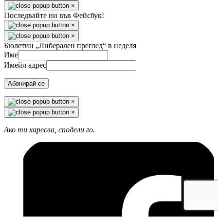
×
Последвайте ни във Фейсбук!
×
×
Бюлетин „Либерален преглед“ в неделя
Име
Имейл адрес
Абонирай се
×
×
Ако ти харесва, сподели го.