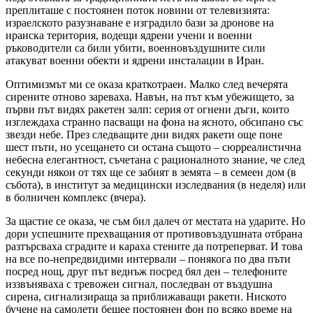
преплиташе с постоянен поток новини от телевизията:
израелското разузнаване е изградило бази за дронове на
иранска територия, водещи ядрени учени и военни
ръководители са били убити, военновъздушните сили
атакуват военни обекти и ядрени инсталации в Иран.
Оптимизмът ми се оказа краткотраен. Малко след вечерята
сирените отново зареваха. Навън, на път към убежището, за
първи път видях ракетен залп: серия от огнени дъги, които
изглеждаха странно пасващи на фона на ясното, обсипано със
звезди небе. През следващите дни видях ракети още поне
шест пъти, но усещането си остана същото – сюрреалистична
небесна елегантност, съчетана с рационалното знание, че след
секунди някои от тях ще се забият в земята – в семеен дом (в
събота), в институт за медицински изследвания (в неделя) или
в болничен комплекс (вчера).
За щастие се оказа, че съм бил далеч от местата на ударите. Но
дори успешните прехващания от противовъздушната отбрана
разтърсваха сградите и караха стените да потреперват. И това
на все по-непредвидими интервали – понякога по два пъти
посред нощ, друг път веднъж посред бял ден – телефоните
иззвъняваха с тревожен сигнал, последван от въздушна
сирена, сигнализираща за приближаващи ракети. Ниското
бучене на самолети бешее постоянен фон по всяко време на