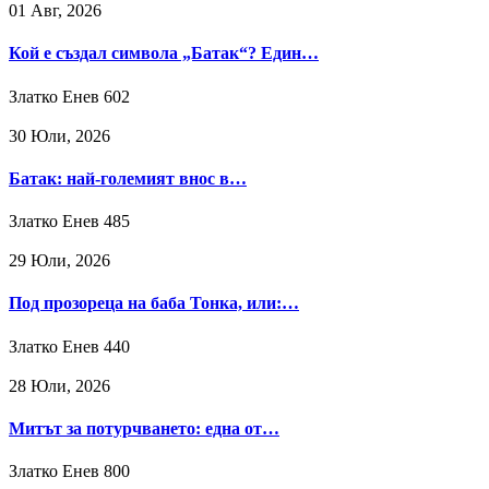
01 Авг, 2026
Кой е създал символа „Батак“? Един…
Златко Енев
602
30 Юли, 2026
Батак: най-големият внос в…
Златко Енев
485
29 Юли, 2026
Под прозореца на баба Тонка, или:…
Златко Енев
440
28 Юли, 2026
Митът за потурчването: една от…
Златко Енев
800