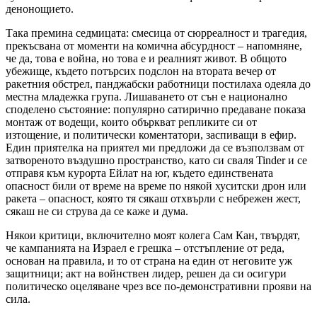
денонощието.
Така премина седмицата: смесица от сюрреалност и трагедия,
прекъсвана от моменти на комична абсурдност – напомняне,
че да, това е война, но това е и реалният живот. В общото
убежище, където потърсих подслон на втората вечер от
ракетния обстрел, панджабски работници постилаха одеяла до
местна младежка група. Лишаването от сън е национално
споделено състояние: популярно сатирично предаване показа
монтаж от водещи, които объркват репликите си от
изтощение, и политически коментатори, заспиващи в ефир.
Един приятелка на приятел ми предложи да се възползвам от
затвореното въздушно пространство, като си сваля Tinder и се
отправя към курорта Ейлат на юг, където единствената
опасност били от време на време по някой хуситски дрон или
ракета – опасност, която тя сякаш отхвърли с небрежен жест,
сякаш не си струва да се каже и дума.
Някои критици, включително моят колега Сам Кан, твърдят,
че кампанията на Израел е грешка – отстъпление от реда,
основан на правила, и то от страна на един от неговите уж
защитници; акт на войнствен лидер, решен да си осигури
политическо оцеляване чрез все по-демонстративни прояви на
сила.