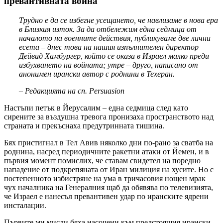
превантивната война
Трудно е да се избегне усещането, че навлизаме в нова ера
в Близкия изток. За да отбележим една седмица от
началото на военните действия, публикуваме две лични
есета – днес това на нашия изпълнителен директор
Дейвид Хамбургер, който се оказа в Израел малко преди
избухването на войната; утре – друго, написано от
анонимен ирански автор с роднини в Техеран.
– Редакцията на сп. Persuasion
Настъпи петък в Йерусалим – една седмица след като
сирените за въздушна тревога пронизаха пространството над
страната и прекъснаха предутринната тишина.
Бях пристигнал в Тел Авив няколко дни по-рано за сватба на
роднина, насред периодичните ракетни атаки от Йемен, и в
първия момент помислих, че ставам свидетел на поредно
нападение от подкрепяната от Иран милиция на хусите. Но с
постепенното избистряне на ума в тричасовия нощен мрак
чух началника на Генералния щаб да обявява по телевизията,
че Израел е нанесъл превантивен удар по иранските ядрени
инсталации.
Първите ми мисли бяха насочени към предстоящия ирански