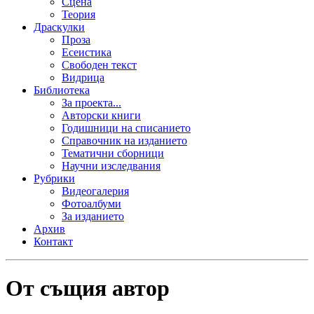
Сцена
Теория
Драскулки
Проза
Есеистика
Свободен текст
Видрица
Библиотека
За проекта...
Авторски книги
Годишници на списанието
Справочник на изданието
Тематични сборници
Научни изследвания
Рубрики
Видеогалерия
Фотоалбуми
За изданието
Архив
Контакт
От същия автор