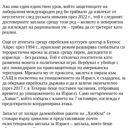
Ако има един-единствен урок, който защитниците на
либералния международен ред би трябвало да извлекат от
неуспехите след руската инвазия през 2022 г., той е следният:
достоверните заплахи срещу този ред – колкото и невероятни
да изглеждат на рационалния ум – трябва да се третират като
реални.
Още от атентата срещу еврейския културен център в Буенос
Айрес през 1994 г., иранският режим разширява глобалната си
терористична мрежа за атаки срещу евреи, дисиденти и
израелци – без разлика. Той е отвличал посетители като
разменна монета в политически игри. Вербувал е убийци с
цел ликвидиране на правозащитници на американска
територия. Мрежата му от проксита, заклета в омраза към
САЩ и посветена на унищожението на Израел, е създадена, за
да обкръжи еврейската държава и да я заличи окончателно
(през 2017 г. в Техеран беше поставен часовник, отброяващ
времето до унищожението на Израел). Само нетърпението на
„Хамас“, който избърза с клането на 7 октомври, изглежда е
предотвратило координирана атака.
Запасът от хиляди далекобойни ракети на „Хизбула“ се
стовари върху цивилни и представляваше почти
екзистенциална заплаха за Израел – заплаха, която беше