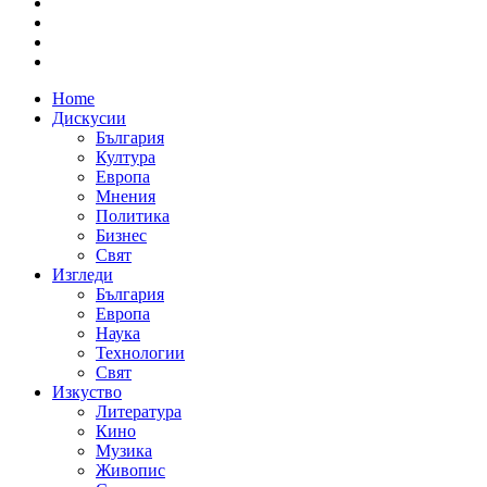
Home
Дискусии
България
Култура
Европа
Мнения
Политика
Бизнес
Свят
Изгледи
България
Европа
Наука
Технологии
Свят
Изкуство
Литература
Кино
Музика
Живопис