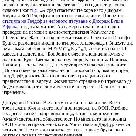
оцелели и чуждестранни спасители“, каза един стар човек,
судански копт
[2]
. „А сред спасителите хора като Джордж
Клуни и Боб Гелдоф са просто полезни идиоти. Прочетете
статията на Гелдоф за неговото пътуване с Джордж Буш в
Африка
, подсказа ми той. Аз намерих текста в интернет,
преведен на немски в дясно-популисткия
Weltwoche
в
Швейцария. Жалък етюд по мегаломания. След като Гелдоф и
Буш са разменили мисли по въпроса за шоколада („Знаехте ли,
че аз имам собствени М
&
М?“ „Уау“ „Да, готино, нали? Ще
хареса на децата ви.“ Бонбоните бяха в специална кутия с
логото на Буш. Такова нещо няма дори Кралицата. Или пък
Папата.) … те успяват да намерят време и за същественото:
„Искам обаче да кажа едно нещо“, добавя Буш, имайки пред
вид Дарфур и китайското влияние върху циничното
правителство в Хартум. „Човешкото страдание би трябвало да
бъде по-важно от икономическите интереси.“ Великолепно
изречение.
До тук, до Гел-тъп. В Хартум гъмжи от спасители. Всеки
трети джип (бял и чисто нов) принадлежи на ООН. Разбира
се, досега тя не е направила нищо, затова пък представя
(скъпо) световната общественост. По мнението на мнозина
ООН е дошла прекалено късно. Убийствата в Дарфур вече са
затихнали. Не поради натиска отвън, а защото бруталните
битки са довели до частични решения.