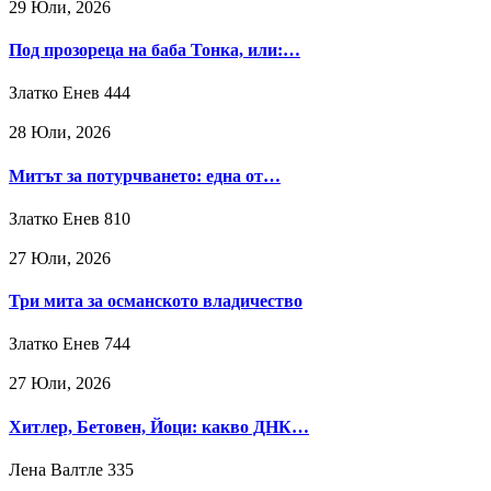
29 Юли, 2026
Под прозореца на баба Тонка, или:…
Златко Енев
444
28 Юли, 2026
Митът за потурчването: една от…
Златко Енев
810
27 Юли, 2026
Три мита за османското владичество
Златко Енев
744
27 Юли, 2026
Хитлер, Бетовен, Йоци: какво ДНК…
Лена Валтле
335