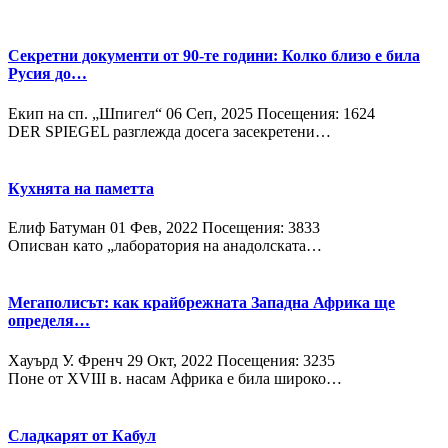
Секретни документи от 90-те години: Колко близо е била
Русия до…
Екип на сп. „Шпигел“
06 Сeп, 2025
Посещения: 1624
DER SPIEGEL разглежда досега засекретени…
Кухнята на паметта
Елиф Батуман
01 Фев, 2022
Посещения: 3833
Описван като „лаборатория на анадолската…
Мегаполисът: как крайбрежната Западна Африка ще
определя…
Хауърд У. Френч
29 Окт, 2022
Посещения: 3235
Поне от XVIII в. насам Африка е била широко…
Сладкарят от Кабул