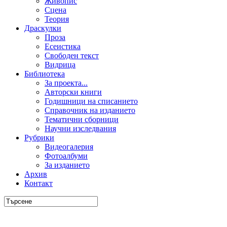
Живопис
Сцена
Теория
Драскулки
Проза
Есеистика
Свободен текст
Видрица
Библиотека
За проекта...
Авторски книги
Годишници на списанието
Справочник на изданието
Тематични сборници
Научни изследвания
Рубрики
Видеогалерия
Фотоалбуми
За изданието
Архив
Контакт