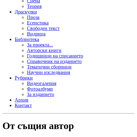
Сцена
Теория
Драскулки
Проза
Есеистика
Свободен текст
Видрица
Библиотека
За проекта...
Авторски книги
Годишници на списанието
Справочник на изданието
Тематични сборници
Научни изследвания
Рубрики
Видеогалерия
Фотоалбуми
За изданието
Архив
Контакт
От същия автор