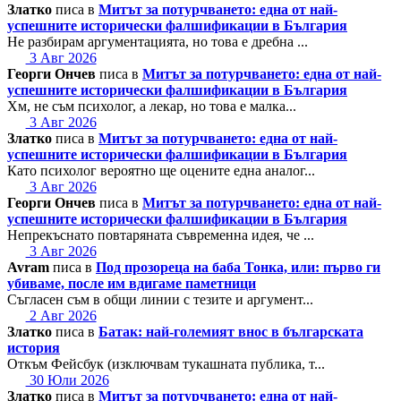
Златко
писа в
Митът за потурчването: една от най-
успешните исторически фалшификации в България
Не разбирам аргументацията, но това е дребна ...
3 Авг 2026
Георги Ончев
писа в
Митът за потурчването: една от най-
успешните исторически фалшификации в България
Хм, не съм психолог, а лекар, но това е малка...
3 Авг 2026
Златко
писа в
Митът за потурчването: една от най-
успешните исторически фалшификации в България
Като психолог вероятно ще оцените една аналог...
3 Авг 2026
Георги Ончев
писа в
Митът за потурчването: една от най-
успешните исторически фалшификации в България
Непрекъснато повтаряната съвременна идея, че ...
3 Авг 2026
Avram
писа в
Под прозореца на баба Тонка, или: първо ги
убиваме, после им вдигаме паметници
Съгласен съм в общи линии с тезите и аргумент...
2 Авг 2026
Златко
писа в
Батак: най-големият внос в българската
история
Откъм Фейсбук (изключвам тукашната публика, т...
30 Юли 2026
Златко
писа в
Митът за потурчването: една от най-