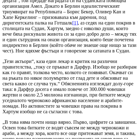
децата“, той предаде наградата си на суданската помощна
организация Амел. Докато в Берлин идеалистическият
триумвират на Републиката – Борис Бекер, Оливер Кан и
Хапе Керкелинг – призоваваха към дарения, под
диригентската палка на Готшалк
[1]
, аз седях на един покрив в
столицата на Судан, Хартум, заедно с няколко души, които
вече бяха рискували живота си за едно добро дело – между тях
и един сътрудник на онази организация, която беше почетена
индиректно в Берлин (който обаче не знаеше още нищо за тази
чест). Ние ядяхме фъстъци и говорехме за сатаната в Судан.
„Тези актьори“, каза един лекар и критик на различни
правителства, „току се пръкват в Дарфур. Изобщо не разбирам
как го правят, толкова често, колкото се появяват. Окачват си
на ръката по някое полумъртво от глад дете и обясняват на
света какво се случва тук.“ Обясненията изглеждат долу-горе
така: в Дарфур досега е имало повече от 300.000 човешки
жертви и около 2,5 милиона изгнаници, при битките между
уседналото чернокожо африканско население и арабите-
номади. Но активистите за човешки права на покрива в
Хартум изобщо не са съгласни с това.
„В това няма почти нищо вярно. Първо, цифрите са завишени.
Освен това битките се водят съвсем не между чернокожи и
араби, а между хора, които все още притежават земя, и такива,
които поради разширяването на пустинята от север вече са