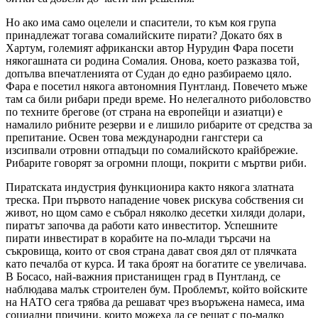
Но ако има само оцелели и спасители, то към коя група
принадлежат тогава сомалийските пирати? Докато бях в
Хартум, големият африкански автор Нурудин Фара посети
някогашната си родина Сомалия. Онова, което разказва той,
допълва впечатленията от Судан до едно разбираемо цяло.
Фара е посетил някога автономния Пунтланд. Повечето мъже
там са били рибари преди време. Но нелегалното риболовство
по техните брегове (от страна на европейци и азиатци) е
намалило рибните резерви и е лишило рибарите от средства за
препитание. Освен това международни гангстери са
изсипвали отровни отпадъци по сомалийското крайбрежие.
Рибарите говорят за огромни площи, покрити с мъртви риби.
Пиратската индустрия функционира както някога златната
треска. При първото нападение човек рискува собствения си
живот, но щом само е събрал няколко десетки хиляди долари,
пиратът започва да работи като инвеститор. Успешните
пирати инвестират в корабите на по-млади търсачи на
съкровища, които от своя страна дават своя дял от плячката
като печалба от курса. И така броят на богатите се увеличава.
В Босасо, най-важния пристанищен град в Пунтланд, се
наблюдава малък строителен бум. Проблемът, който войските
на НАТО сега трябва да решават чрез въоръжена намеса, има
социални причини, които можеха да се решат с по-малко