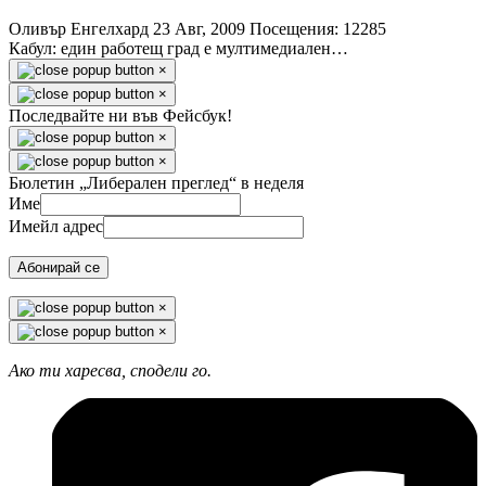
Оливър Енгелхард
23 Авг, 2009
Посещения: 12285
Кабул: един работещ град е мултимедиален…
×
×
Последвайте ни във Фейсбук!
×
×
Бюлетин „Либерален преглед“ в неделя
Име
Имейл адрес
Абонирай се
×
×
Ако ти харесва, сподели го.