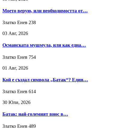
Моето верую, или необходимостта от…
Златко Енев
238
03 Авг, 2026
Османската мушмула, или как една…
Златко Енев
754
01 Авг, 2026
Кой е създал символа „Батак“? Един…
Златко Енев
614
30 Юли, 2026
Батак: най-големият внос в…
Златко Енев
489