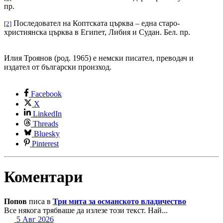
пр.
Последовател на Коптската църква – една старо-
[2]
християнска църква в Египет, Либия и Судан. Бел. пр.
Илия Троянов (род. 1965) е немски писател, преводач и
издател от български произход.
Facebook
X
LinkedIn
Threads
Bluesky
Pinterest
Коментари
Попов
писа в
Три мита за османското владичество
Все някога трябваше да излезе този текст. Най...
5 Авг 2026