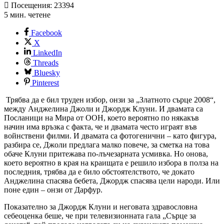
Посещения: 23394
5 мин. четене
Facebook
X
LinkedIn
Threads
Bluesky
Pinterest
Трябва да е бил труден избор, онзи за „Златното сърце 2008“,
между Анджелина Джоли и Джордж Клуни. И двамата са
Посланици на Мира от ООН, което вероятно по някакъв
начин има връзка с факта, че и двамата често играят във
войнствени филми. И двамата са фотогенични – като фигура,
разбира се, Джоли предлага малко повече, за сметка на това
обаче Клуни притежава по-лъчезарната усмивка. Но онова,
което вероятно в края на краищата е решило избора в полза на
последния, трябва да е било обстоятелството, че докато
Анджелина спасява бебета, Джордж спасява цели народи. Или
поне един – онзи от Дарфур.
Показателно за Джордж Клуни и неговата здравословна
себеоценка беше, че при телевизионната гала „Сърце за