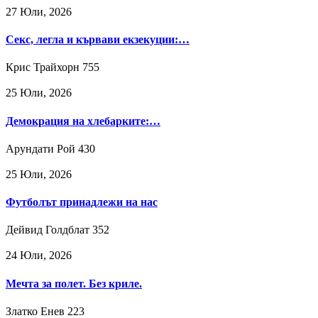
27 Юли, 2026
Секс, легла и кървави екзекуции:…
Крис Трайхорн
755
25 Юли, 2026
Демокрация на хлебарките:…
Арундати Рой
430
25 Юли, 2026
Футболът принадлежи на нас
Дейвид Голдблат
352
24 Юли, 2026
Мечта за полет. Без криле.
Златко Енев
223