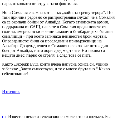
пари, отколкото ни струва тази флотилия.
Но и Сомалия е важна котва във „войната срещу терора“. По
тази причина редовно се разпространява слухът, че в Сомалия
са се окопали бойци от Алкайда. Когато етиопската армия,
поддържана от САЩ, навлезе в Сомалия преди повече от
година, американски военни самолети бомбардираха бягащи
сомалийци – при което загинаха неизвестен брой жертви.
Оправданието: били са преследвани привърженици на
Алкайда. До ден-днешен в Сомалия не е открит нито един
боец от Алкайда, нито дори сред мъртвите. Но такива са
нещата днес: първо се стреля, а след това се пита.
Както Джордж Буш, който вчера напусна офиса си, удачно
забеляза: „Злото съществува, и то е много брутално.“ Какво
себепознание!
Източник
Известен немски телевизионен модератор и шоумен. Бел.
[1]