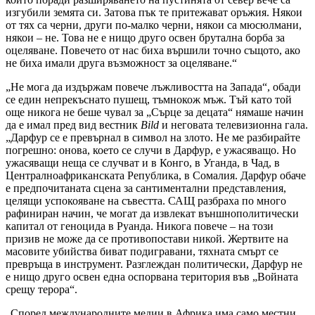
изгубили земята си. Затова пък те притежават оръжия. Някои
от тях са черни, други по-малко черни, някои са мюсюлмани,
някои – не. Това не е нищо друго освен брутална борба за
оцеляване. Повечето от нас биха вършили точно същото, ако
не биха имали друга възможност за оцеляване.“
„Не мога да издържам повече лъжливостта на Запада“, обади
се един непрекъснато пушещ, тъмнокож мъж. Тъй като той
още никога не беше чувал за „Сърце за децата“ нямаше начин
да е имал пред вид вестник
Bild
и неговата телевизионна гала.
„Дарфур се е превърнал в символ на злото. Не ме разбирайте
погрешно: онова, което се случи в Дарфур, е ужасяващо. Но
ужасяващи неща се случват и в Конго, в Уганда, в Чад, в
Централноафриканската Република, в Сомалия. Дарфур обаче
е предпочитаната сцена за сантиментални представления,
целящи успокояване на съвестта. САЩ разбраха по много
рафиниран начин, че могат да извлекат външнополитически
капитал от геноцида в Руанда. Никога повече – на този
призив не може да се противопостави никой. Жертвите на
масовите убийства биват подигравани, тяхната смърт се
превръща в инструмент. Разглеждан политически, Дарфур не
е нищо друго освен една оспорвана територия във „Войната
срещу терора“.
„Според международните медии в Африка има само местни