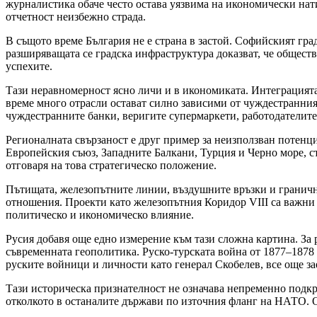
журналистика обаче често остава уязвима на икономически нат
отчетност неизбежно страда.
В същото време България не е страна в застой. Софийският гр
разширяващата се градска инфраструктура доказват, че обществ
успехите.
Тази неравномерност ясно личи и в икономиката. Интеграцията
време много отрасли остават силно зависими от чуждестранния 
чуждестранните банки, веригите супермаркети, работодателите 
Регионалната свързаност е друг пример за неизползван потенц
Европейския съюз, Западните Балкани, Турция и Черно море, ст
отговаря на това стратегическо положение.
Пътищата, железопътните линии, въздушните връзки и граничн
отношения. Проекти като железопътния Коридор VIII са важни 
политическо и икономическо влияние.
Русия добавя още едно измерение към тази сложна картина. За
съвременната геополитика. Руско-турската война от 1877–1878 
руските войници и личности като генерал Скобелев, все още з
Тази историческа признателност не означава непременно подкре
отколкото в останалите държави по източния фланг на НАТО. О