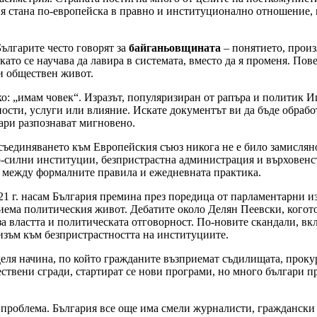
рия стана по-европейска в правно и институционално отношение,
Българите често говорят за
байганьовщината
– понятието, произ
то се научава да лавира в системата, вместо да я променя. Пове
 и обществен живот.
о: „имам човек“. Изразът, популяризиран от рапъра и политик 
жности, услуги или влияние. Искате документът ви да бъде обраб
гари разпознават мигновено.
ъединяването към Европейския съюз никога не е било замисляно
-силни институции, безпристрастна администрация и върховенст
 между формалните правила и ежедневната практика.
21 г. насам България премина през поредица от парламентарни 
риема политическия живот. Дебатите около Делян Пеевски, когот
за властта и политическата отговорност. По-новите скандали, в
зъм към безпристрастността на институциите.
деля начина, по който гражданите възприемат съдилищата, проку
ествени сгради, стартират се нови програми, но много българи 
 проблема. България все още има смели журналисти, граждански