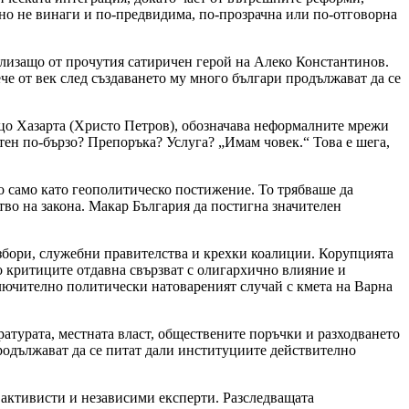
 но не винаги и по-предвидима, по-прозрачна или по-отговорна
лизащо от прочутия сатиричен герой на Алеко Константинов.
че от век след създаването му много българи продължават да се
Ицо Хазарта (Христо Петров), обозначава неформалните мрежи
отен по-бързо? Препоръка? Услуга? „Имам човек.“ Това е шега,
 само като геополитическо постижение. То трябваше да
во на закона. Макар България да постигна значителен
избори, служебни правителства и крехки коалиции. Корупцията
о критиците отдавна свързват с олигархично влияние и
ключително политически натовареният случай с кмета на Варна
ратурата, местната власт, обществените поръчки и разходването
продължават да се питат дали институциите действително
 активисти и независими експерти. Разследващата