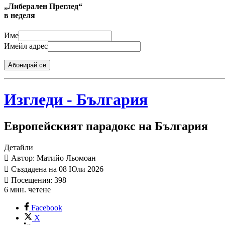
„Либерален Преглед“
в неделя
Име
Имейл адрес
Абонирай се
Изгледи - България
Европейският парадокс на България
Детайли
Автор: Матийо Льомоан
Създадена на 08 Юли 2026
Посещения: 398
6 мин. четене
Facebook
X