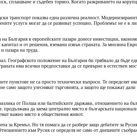
иск, сплашване и съдебен тормоз. Когато разкриването на кору
адски транспорт показва една различна реалност. Модернизирани
ените услуги могат да се развиват успешно. Проблемът не е в ли
 на България в европейските пазари донесе инвестиции, икономи
капитал и от решения, вземани извън страната. За мнозина Евро
и пазара на труда.
иал. Географското положение на България би трябвало да бъде е
раната има всички предпоставки да се превърне в естествен мос
ите пунктове не са просто технически въпроси. Те определят и
не само защото улесняват търговията, а защото ще покажат дали
 разлика от Полша или балтийските държави, отношението на бъл
г. продължава да заема централно място в българската национал
аемат важно място в обществения живот.
па за Кремъл. Но тя помага да се разбере защо дебатите за Рус
тношението към Русия се определя не само от днешните съображе