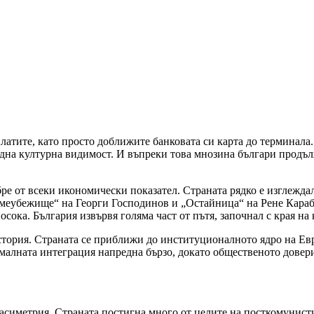
платите, като просто доближите банковата си карта до терминала
дна културна видимост. И въпреки това мнозина българи продъл
е от всеки икономически показател. Страната рядко е изглеждал
меубежище“ на Георги Господинов и „Остайница“ на Рене Караба
осока. България извървя голяма част от пътя, започнал с края на
стория. Страната се приближи до институционалното ядро на Евр
малната интеграция напредна бързо, докато общественото довер
а асиметрия. Страната постигна много от целите на посткомунист