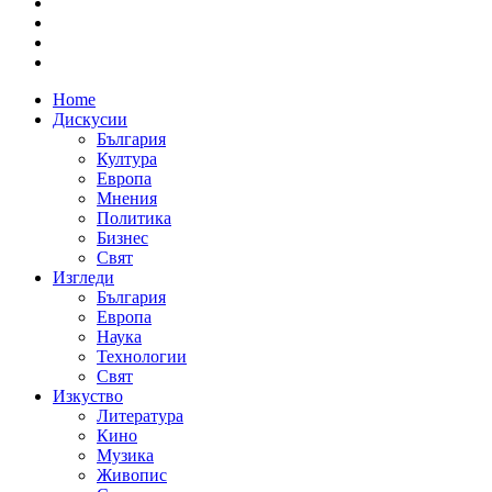
Home
Дискусии
България
Култура
Европа
Мнения
Политика
Бизнес
Свят
Изгледи
България
Европа
Наука
Технологии
Свят
Изкуство
Литература
Кино
Музика
Живопис