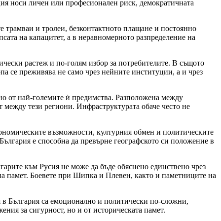
пция носи личен или професионален риск, демократичната
те трамваи и тролеи, безконтактното плащане и постоянно
псата на капацитет, а в неравномерното разпределение на
чески растеж и по-голям избор за потребителите. В същото
па се преживява не само чрез нейните институции, а и чрез
дно от най-големите ѝ предимства. Разположена между
т между тези региони. Инфраструктурата обаче често не
кономическите възможности, културния обмен и политическите
 България е способна да превърне географското си положение в
гарите към Русия не може да бъде обяснено единствено чрез
на памет. Боевете при Шипка и Плевен, както и паметниците на
ия в България са емоционално и политически по-сложни,
ния за сигурност, но и от историческата памет.