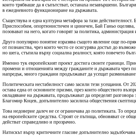
които трябваше да я съпътстват, останаха незавършени. Бълга
в ежедневното функциониране на държавата.
Съществува и една културна метафора за тази действителност. 
Приспособим, опортюнистичен и циничен, Бай Ганьо оцелява, ка
позовават на него, когато говорят за политика, администрация
Друго популярно понятие изразява същото явление още по-пряк
от познанства, чрез които често се осигурява достъп до възмо
но шега, стъпила върху социална реалност, която повечето бъл
Именно тук европейският проект достига своите граници. Прис
промени и отношенията между гражданите и държавата чрез по
напредък, много граждани продължават да усещат разминаване
Политическата нестабилност само засили тези усещания. От 20
остава една от основните призми, през които обществото възп
овладяване на държавата, продължават да определят разговора 
Благомир Коцев, допълнително засилиха обществения скептици
Това недоверие далеч не се ограничава до политиката. То опре
на европейските средства. Строят се пътища, обновяват се общ
действат справедливо и прозрачно.
Натискът върху критичните гласове допълнително задълбочава