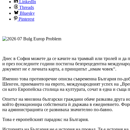
LinkedIn
Threads
Bluesky
Pinterest
Днес в София можете да се качите на трамвай или тролей и да 
и през последните години постигна безпрецедентна междунаро
документ не е личната карта, а принципът „имам човек“.
Именно това противоречие описва съвременна България по-добр
Шенген, приемането на еврото, международният успех на „Вре
си като Европейска столица на културата, сочат в една и съща п
Опитът на мнозина български граждани обаче разказва друга и
който функционира собствената ѝ държава в ежедневието. Фор
на администрацията се развиваха значително по-бавно.
Това е европейският парадокс на България.
Историята на България не е история на провал. Тя е история н