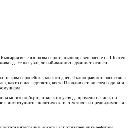
. България вече използва еврото, пълноправен член е на Шенген
жават да се шегуват, че най-важният административен
а толкова европейска, колкото днес. Пълноправното членство в
ш, както и наследството, което Пловдив остави след годината
 комунизма.
опа много по-бързо, отколкото успя да промени начина, по
ие в институциите, политическата отчетност и предвидимостта
ическата интеграция, докато част от вътрешните реформи,