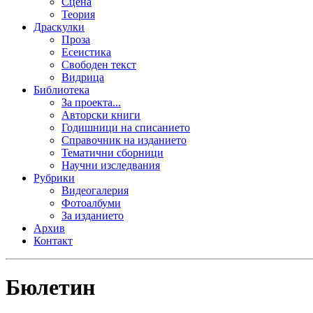
Сцена
Теория
Драскулки
Проза
Есеистика
Свободен текст
Видрица
Библиотека
За проекта...
Авторски книги
Годишници на списанието
Справочник на изданието
Тематични сборници
Научни изследвания
Рубрики
Видеогалерия
Фотоалбуми
За изданието
Архив
Контакт
Бюлетин