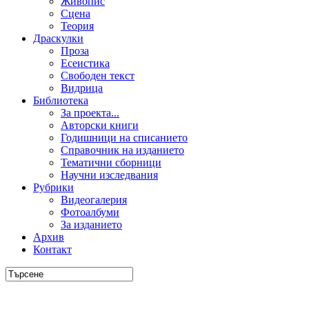
Живопис
Сцена
Теория
Драскулки
Проза
Есеистика
Свободен текст
Видрица
Библиотека
За проекта...
Авторски книги
Годишници на списанието
Справочник на изданието
Тематични сборници
Научни изследвания
Рубрики
Видеогалерия
Фотоалбуми
За изданието
Архив
Контакт