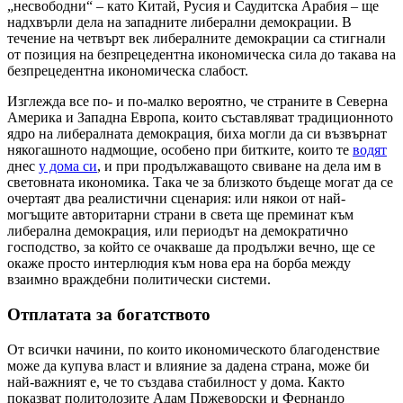
„несвободни“ – като Китай, Русия и Саудитска Арабия – ще
надхвърли дела на западните либерални демокрации. В
течение на четвърт век либералните демокрации са стигнали
от позиция на безпрецедентна икономическа сила до такава на
безпрецедентна икономическа слабост.
Изглежда все по- и по-малко вероятно, че страните в Северна
Америка и Западна Европа, които съставляват традиционното
ядро на либералната демокрация, биха могли да си възвърнат
някогашното надмощие, особено при битките, които те
водят
днес
у дома си
, и при продължаващото свиване на дела им в
световната икономика. Така че за близкото бъдеще могат да се
очертаят два реалистични сценария: или някои от най-
могъщите авторитарни страни в света ще преминат към
либерална демокрация, или периодът на демократично
господство, за който се очакваше да продължи вечно, ще се
окаже просто интерлюдия към нова ера на борба между
взаимно враждебни политически системи.
Отплатата за богатството
От всички начини, по които икономическото благоденствие
може да купува власт и влияние за дадена страна, може би
най-важният е, че то създава стабилност у дома. Както
показват политолозите Адам Пржеворски и Фернандо