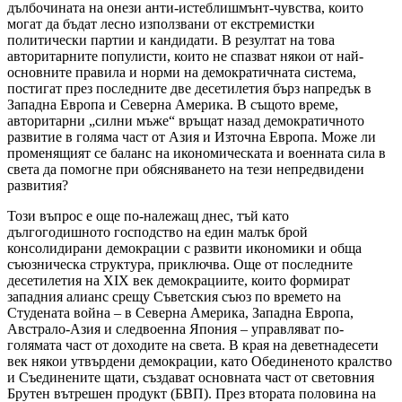
дълбочината на онези анти-истеблишмънт-чувства, които
могат да бъдат лесно използвани от екстремистки
политически партии и кандидати. В резултат на това
авторитарните популисти, които не спазват някои от най-
основните правила и норми на демократичната система,
постигат през последните две десетилетия бърз напредък в
Западна Европа и Северна Америка. В същото време,
авторитарни „силни мъже“ връщат назад демократичното
развитие в голяма част от Азия и Източна Европа. Може ли
променящият се баланс на икономическата и военната сила в
света да помогне при обясняването на тези непредвидени
развития?
Този въпрос е още по-належащ днес, тъй като
дългогодишното господство на един малък брой
консолидирани демокрации с развити икономики и обща
съюзническа структура, приключва. Още от последните
десетилетия на ХІХ век демокрациите, които формират
западния алианс срещу Съветския съюз по времето на
Студената война – в Северна Америка, Западна Европа,
Австрало-Азия и следвоенна Япония – управляват по-
голямата част от доходите на света. В края на деветнадесети
век някои утвърдени демокрации, като Обединеното кралство
и Съединените щати, създават основната част от световния
Брутен вътрешен продукт (БВП). През втората половина на