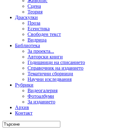
Живопис
Сцена
Теория
Драскулки
Проза
Есеистика
Свободен текст
Видрица
Библиотека
За проекта...
Авторски книги
Годишници на списанието
Справочник на изданието
Тематични сборници
Научни изследвания
Рубрики
Видеогалерия
Фотоалбуми
За изданието
Архив
Контакт