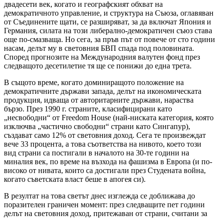
двадесети век, когато и географският обхват на
демократичното управление, и структура на Съюза, оглавяван
от Съединените щати, се разширяват, за да включат Япония и
Германия, силата на този либерално-демократичен съюз става
още по-смазваща. Но сега, за пръв път от повече от сто години
насам, делът му в световния БВП спада под половината.
Според прогнозите на Международния валутен фонд през
следващото десетилетие тя ще се понижи до една трета.
В същото време, когато доминиращото положение на
демократичните държави запада, делът на икономическата
продукция, идваща от авторитарните държави, нараства
бързо. През 1990 г. страните, класифицирани като
„несвободни“ от Freedom House (най-ниската категория, която
изключва „частично свободни“ страни като Сингапур),
създават само 12% от световния доход. Сега те произвеждат
вече 33 процента, а това съответства на нивото, което този
вид страни са постигали в началото на 30-те години на
миналия век, по време на възхода на фашизма в Европа (и по-
високо от нивата, които са достигали през Студената война,
когато съветската власт беше в апогея си).
В резултат на това светът днес изглежда се доближава до
поразителен граничен момент: през следващите пет години
делът на световния доход, притежаван от страни, считани за