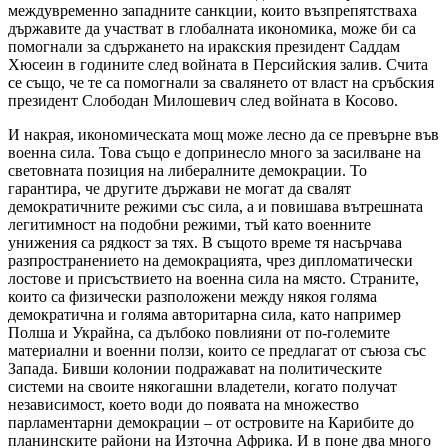
междувременно западните санкции, които възпрепятстваха
държавите да участват в глобалната икономика, може би са
помогнали за сдържането на иракския президент Саддам
Хюсеин в годините след войната в Персийския залив. Счита
се също, че те са помогнали за свалянето от власт на сръбския
президент Слободан Милошевич след войната в Косово.
И накрая, икономическата мощ може лесно да се превърне във
военна сила. Това също е допринесло много за засилване на
световната позиция на либералните демокрации. То
гарантира, че другите държави не могат да свалят
демократичните режими със сила, а и повишава вътрешната
легитимност на подобни режими, тъй като военните
унижения са рядкост за тях. В същото време тя насърчава
разпространението на демокрацията, чрез дипломатически
лостове и присъствието на военна сила на място. Страните,
които са физически разположени между някоя голяма
демократична и голяма авторитарна сила, като например
Полша и Украйна, са дълбоко повлияни от по-големите
материални и военни ползи, които се предлагат от съюза със
Запада. Бивши колонии подражават на политическите
системи на своите някогашни владетели, когато получат
независимост, което води до появата на множество
парламентарни демокрации – от островите на Карибите до
планинските райони на Източна Африка. И в поне два много