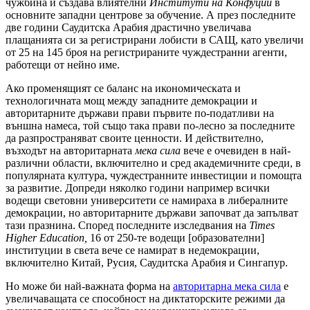
чужбина и създава влиятелни
Институти на Конфуций
в
основните западни центрове за обучение. А през последните
две години Саудитска Арабия драстично увеличава
плащанията си за регистрирани лобисти в САЩ, като увеличи
от 25 на 145 броя на регистрираните чуждестранни агенти,
работещи от нейно име.
Ако променящият се баланс на икономическата и
технологичната мощ между западните демокрации и
авторитарните държави прави първите по-податливи на
външна намеса, той също така прави по-лесно за последните
да разпространяват своите ценности. И действително,
възходът на авторитарната
мека сила
вече е очевиден в най-
различни области, включително и сред академичните среди, в
популярната култура, чуждестранните инвестиции и помощта
за развитие. Допреди няколко години например всички
водещи световни университети се намираха в либералните
демокрации, но авторитарните държави започват да запълват
тази празнина. Според последните изследвания на
Times
Higher Education
,
16 от 250-те водещи [образователни]
институции в света вече се намират в недемокрации,
включително Китай, Русия, Саудитска Арабия и Сингапур.
Но може би най-важната форма на
авторитарна мека сила
е
увеличаващата се способност на диктаторските режими да