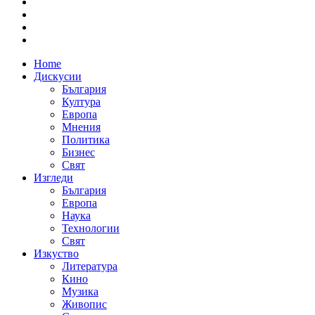
Home
Дискусии
България
Култура
Европа
Мнения
Политика
Бизнес
Свят
Изгледи
България
Европа
Наука
Технологии
Свят
Изкуство
Литература
Кино
Музика
Живопис