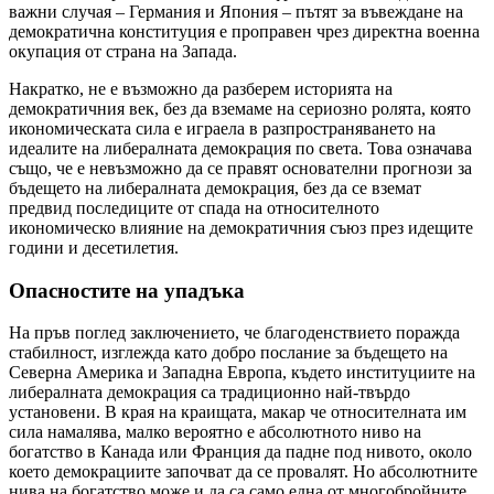
важни случая – Германия и Япония – пътят за въвеждане на
демократична конституция е проправен чрез директна военна
окупация от страна на Запада.
Накратко, не е възможно да разберем историята на
демократичния век, без да вземаме на сериозно ролята, която
икономическата сила е играела в разпространяването на
идеалите на либералната демокрация по света. Това означава
също, че е невъзможно да се правят основателни прогнози за
бъдещето на либералната демокрация, без да се вземат
предвид последиците от спада на относителното
икономическо влияние на демократичния съюз през идещите
години и десетилетия.
Опасностите на упадъка
На пръв поглед заключението, че благоденствието поражда
стабилност, изглежда като добро послание за бъдещето на
Северна Америка и Западна Европа, където институциите на
либералната демокрация са традиционно най-твърдо
установени. В края на краищата, макар че относителната им
сила намалява, малко вероятно е абсолютното ниво на
богатство в Канада или Франция да падне под нивото, около
което демокрациите започват да се провалят. Но абсолютните
нива на богатство може и да са само една от многобройните