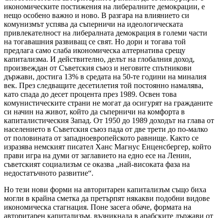
икономическите постижения на либералните демокрации, е
нещо особено важно и ново. В разгара на влиянието си
комунизмът успява да съперничи на идеологическата
привлекателност на либералната демокрация в големи части
на тогавашния развиващ се свят. Но дори и тогава той
предлага само слаба икономическа алтернатива срещу
капитализма. И действително, делът на глобалния доход,
произвеждан от Съветския съюз и неговите спътникови
държави, достига 13% в средата на 50-те години на миналия
век. През следващите десетилетия той постоянно намалява,
като спада до десет процента през 1989. Освен това
комунистическите страни не могат да осигурят на гражданите
си начин на живот, който да съперничи на комфорта в
капиталистическия Запад. От 1950 до 1989 доходът на глава от
населението в Съветския съюз пада от две трети до по-малко
от половината от западноевропейското равнище. Както се
изразява немският писател Ханс Магнус Енценсбергер, който
прави игра на думи от заглавието на едно есе на Ленин,
съветският социализъм се оказва „най-високата фаза на
недостатъчното развитие“.
Но тези нови форми на авторитарен капитализъм също биха
могли в крайна сметка да претърпят някакви подобни видове
икономическа стагнация. Поне засега обаче, формата на
авторитарен капитализъм, възникнала в арабските държави от