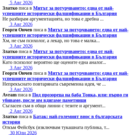
5 Авг 2026
Златко
писа в
Митът за потурчването: една от най-
успешните исторически фалшификации в България
Не разбирам аргументацията, но това е дребна ...
3 Авг 2026
Георги Ончев
писа в
Митът за потурчването: една от най-
успешните исторически фалшификации в България
Хм, не съм психолог, а лекар, но това е малка...
3 Авг 2026
Златко
писа в
Митът за потурчването: една от най-
успешните исторически фалшификации в България
Като психолог вероятно ще оцените една аналог...
3 Авг 2026
Георги Ончев
писа в
Митът за потурчването: една от най-
успешните исторически фалшификации в България
Непрекъснато повтаряната съвременна идея, че ...
3 Авг 2026
Avram
писа в
Под прозореца на баба Тонка, или: първо ги
убиваме, после им вдигаме паметници
Съгласен съм в общи линии с тезите и аргумент...
2 Авг 2026
Златко
писа в
Батак: най-големият внос в българската
история
Откъм Фейсбук (изключвам тукашната публика, т...
30 Юли 2026