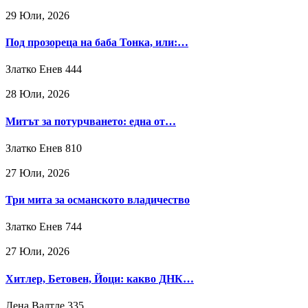
29 Юли, 2026
Под прозореца на баба Тонка, или:…
Златко Енев
444
28 Юли, 2026
Митът за потурчването: една от…
Златко Енев
810
27 Юли, 2026
Три мита за османското владичество
Златко Енев
744
27 Юли, 2026
Хитлер, Бетовен, Йоци: какво ДНК…
Лена Валтле
335