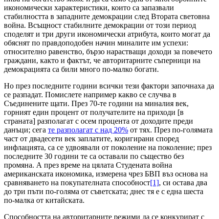
икономически характеристики, които са запазвали
стабилността в западните демокрации след Втората световна
война. Всъщност стабилните демокрации от този период
споделят и три други икономически атрибута, които могат да
обяснят по правдоподобен начин миналите им успехи:
относително равенство, бързо нарастващи доходи за повечето
граждани, както и фактът, че авторитарните съперници на
демокрацията са били много по-малко богати.
Но през последните години всички тези фактори започнаха да
се разпадат. Помислете например какво се случва в
Съединените щати. През 70-те години на миналия век,
горният един процент от получателите на приходи [в
страната] разполагат с осем процента от доходите преди
данъци; сега
те разполагат с над 20%
от тях. През по-голямата
част от двадесети век заплатите, коригирани според
инфлацията, са се удвоявали от поколение на поколение; през
последните 30 години те са оставали по същество без
промяна. А през време на цялата Студената война
американската икономика, измерена чрез БВП въз основа на
сравняването на покупателната способност
[1]
, си остава два
до три пъти по-голяма от съветската; днес тя е с една шеста
по-малка от китайската.
Способността на авторитарните режими да се конкурират с