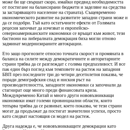
може би ще свършат скоро, имайки предвид необходимостта
от постигане на балансирани бюджети и заделяне на средства
за застаряващото население на страната). Същевременно
икономическото развитие на развитите западни страни може и
да се подобри. Тъй като остатъчните ефекти от Голямата
рецесия започват да изчезват и европейско-
северноамериканските икономики се връщат към живот, тези
бастиони на либералната демокрация биха могли отново
задминат модернизираните автокрации.
Ето защо прогнозите относно точната скорост и промяната в
баланса на силите между демократичните и авторитарните
страни трябва да се разглеждат с голяма предпазливост. И все
пак един бърз поглед към темповете на растеж на западния
БВП през последните три до четири десетилетия показва, че
поради демографския спад и ниския ръст на
производителността, западните икономики са започнали да
стагнират още много преди финансовата криза.
Междувременно Китай и много други нововъзникващи
икономики имат големи провинциални области, които
тепърва трябва да се развиват, което показва, че тези страни
могат да продължат да постигат значителни успехи, просто
като следват настоящия си модел на растеж.
Друга надежда е, че нововъзникващите демокрации като