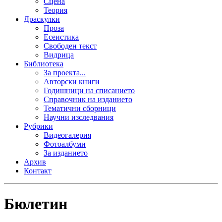
Сцена
Теория
Драскулки
Проза
Есеистика
Свободен текст
Видрица
Библиотека
За проекта...
Авторски книги
Годишници на списанието
Справочник на изданието
Тематични сборници
Научни изследвания
Рубрики
Видеогалерия
Фотоалбуми
За изданието
Архив
Контакт
Бюлетин