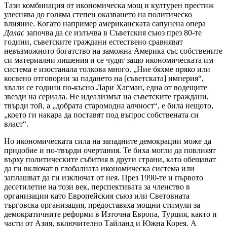
Тази комбинация от икономическа мощ и културен престиж
улеснява до голяма степен оказването на политическо
влияние. Когато например американската сапунена опера
Далас
започва да се излъчва в Съветския съюз през 80-те
години, съветските граждани естествено сравняват
невъзможното богатство на заможна Америка със собствените
си материални лишения и се чудят защо икономическата им
система е изостанала толкова много. „Ние бяхме пряко или
косвено отговорни за падането на [съветската] империя“,
хвали се години по-късно Лари Хагман, една от водещите
звезди на сериала. Не идеализмът на съветските граждани,
твърди той, а „добрата старомодна алчност“, е била нещото,
„което ги накара да поставят под въпрос собствената си
власт“.
Но икономическата сила на западните демокрации може да
придобие и по-твърди очертания. Те биха могли да повлияят
върху политическите събития в други страни, като обещават
да ги включат в глобалната икономическа система или
заплашват да ги изключат от нея. През 1990-те и първото
десетилетие на този век, перспективата за членство в
организации като Европейския съюз или Световната
търговска организация, предоставяха мощни стимули за
демократичните реформи в Източна Европа, Турция, както и
части от Азия, включително Тайланд и Южна Корея. А