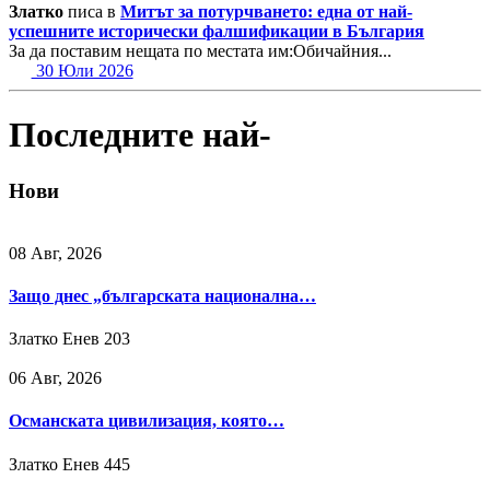
Златко
писа в
Митът за потурчването: една от най-
успешните исторически фалшификации в България
За да поставим нещата по местата им:Обичайния...
30 Юли 2026
Последните най-
Нови
08 Авг, 2026
Защо днес „българската национална…
Златко Енев
203
06 Авг, 2026
Османската цивилизация, която…
Златко Енев
445