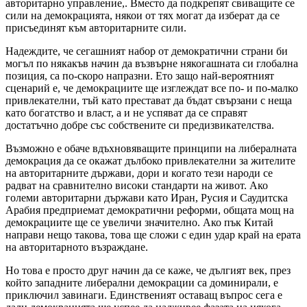
авторитарно управление,. Вместо да подкрепят свиващите се
сили на демокрацията, някои от тях могат да изберат да се
присъединят към авторитарните сили.
Надеждите, че сегашният набор от демократични страни би
могъл по някакъв начин да възвърне някогашната си глобална
позиция, са по-скоро напразни. Ето защо най-вероятният
сценарий е, че демокрациите ще изглеждат все по- и по-малко
привлекателни, тъй като престават да бъдат свързани с неща
като богатство и власт, а и не успяват да се справят
достатъчно добре със собствените си предизвикателства.
Възможно е обаче вдъхновяващите принципи на либералната
демокрация да се окажат дълбоко привлекателни за жителите
на авторитарните държави, дори и когато тези народи се
радват на сравнително високи стандарти на живот. Ако
големи авторитарни държави като Иран, Русия и Саудитска
Арабия предприемат демократични реформи, общата мощ на
демокрациите ще се увеличи значително. Ако пък Китай
направи нещо такова, това ще сложи с един удар край на ерата
на авторитарното възраждане.
Но това е просто друг начин да се каже, че дългият век, през
който западните либерални демокрации са доминирали, е
приключил завинаги. Единственият оставащ въпрос сега е