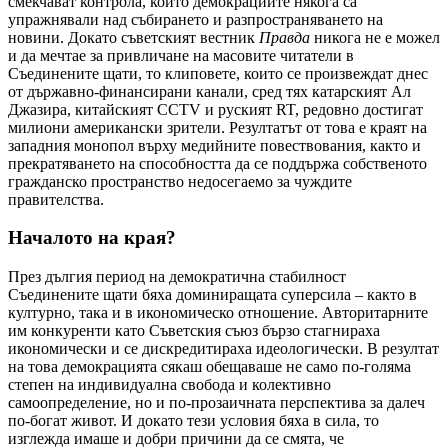
смекчават контрола, който демокрациите някога са
упражнявали над събирането и разпространяването на
новини. Докато съветският вестник
Правда
никога не е можел
и да мечтае за привличане на масовите читатели в
Съединените щати, то клиповете, които се произвеждат днес
от държавно-финансирани канали, сред тях катарският Ал
Джазира, китайският CCTV и руският RT, редовно достигат
милиони американски зрители. Резултатът от това е краят на
западния монопол върху медийните повествования, както и
прекратяването на способността да се поддържа собственото
гражданско пространство недосегаемо за чуждите
правителства.
Началото на края?
През дългия период на демократична стабилност
Съединените щати бяха доминиращата суперсила – както в
културно, така и в икономическо отношение. Авторитарните
им конкуренти като Съветския съюз бързо стагнираха
икономически и се дискредитираха идеологически. В резултат
на това демокрацията сякаш обещаваше не само по-голяма
степен на индивидуална свобода и колективно
самоопределение, но и по-прозаичната перспектива за далеч
по-богат живот. И докато тези условия бяха в сила, то
изглежда имаше и добри причини да се смята, че