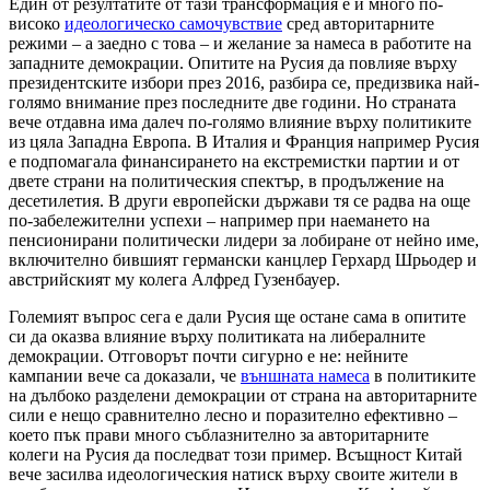
Един от резултатите от тази трансформация е и много по-
високо
идеологическо самочувствие
сред авторитарните
режими – а заедно с това – и желание за намеса в работите на
западните демокрации. Опитите на Русия да повлияе върху
президентските избори през 2016, разбира се, предизвика най-
голямо внимание през последните две години. Но страната
вече отдавна има далеч по-голямо влияние върху политиките
из цяла Западна Европа. В Италия и Франция например Русия
е подпомагала финансирането на екстремистки партии и от
двете страни на политическия спектър, в продължение на
десетилетия. В други европейски държави тя се радва на още
по-забележителни успехи – например при наемането на
пенсионирани политически лидери за лобиране от нейно име,
включително бившият германски канцлер Герхард Шрьодер и
австрийският му колега Алфред Гузенбауер.
Големият въпрос сега е дали Русия ще остане сама в опитите
си да оказва влияние върху политиката на либералните
демокрации. Отговорът почти сигурно е не: нейните
кампании вече са доказали, че
външната намеса
в политиките
на дълбоко разделени демокрации от страна на авторитарните
сили е нещо сравнително лесно и поразително ефективно –
което пък прави много съблазнително за авторитарните
колеги на Русия да последват този пример. Всъщност Китай
вече засилва идеологическия натиск върху своите жители в