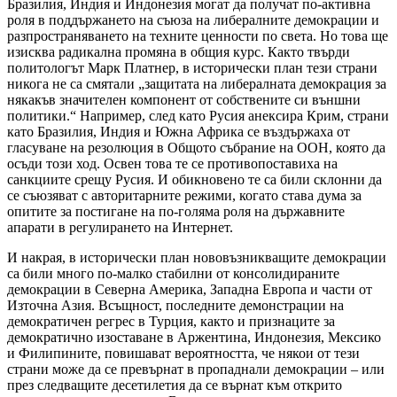
Бразилия, Индия и Индонезия могат да получат по-активна
роля в поддържането на съюза на либералните демокрации и
разпространяването на техните ценности по света. Но това ще
изисква радикална промяна в общия курс. Както твърди
политологът Марк Платнер, в исторически план тези страни
никога не са смятали „защитата на либералната демокрация за
някакъв значителен компонент от собствените си външни
политики.“ Например, след като Русия анексира Крим, страни
като Бразилия, Индия и Южна Африка се въздържаха от
гласуване на резолюция в Общото събрание на ООН, която да
осъди този ход. Освен това те се противопоставиха на
санкциите срещу Русия. И обикновено те са били склонни да
се съюзяват с авторитарните режими, когато става дума за
опитите за постигане на по-голяма роля на държавните
апарати в регулирането на Интернет.
И накрая, в исторически план нововъзникващите демокрации
са били много по-малко стабилни от консолидираните
демокрации в Северна Америка, Западна Европа и части от
Източна Азия. Всъщност, последните демонстрации на
демократичен регрес в Турция, както и признаците за
демократично изоставане в Аржентина, Индонезия, Мексико
и Филипините, повишават вероятността, че някои от тези
страни може да се превърнат в пропаднали демокрации – или
през следващите десетилетия да се върнат към открито