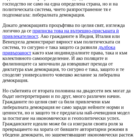
господство не само на една определена страна, но и на
политическата система, чието разпространение тя е
подпомагала: либералната демокрация.
Докато демокрацията процъфтява по целия свят, изглежда
логично да се
приписва това на вътрешно-присъщата ѝ
привлекателност
. Ако гражданите в Индия, Италия или
Венецуела демонстрират вярност към политическата си
система, то сигурно е така защото са развили
дълбока
привързаност
както към индивидуалните права, така и към
колективното самоопределение. И ако поляците и
филипинците са започнали да извършват прехода от
диктатура към демокрация, то сигурно е така, защото и те
споделят универсалното човешко желание за либерална
демокрация.
Но събитията от втората половина на двадесети век могат да
бъдат интерпретирани и по друг, много различен начин.
Гражданите по целия свят са били привлечени към
либералната демокрация не само заради нейните норми и
ценности, но и защото тя е предлагала най-очевидния модел
за постигане на икономически и геополитически успех.
Гражданските идеали може би са изиграли своята роля за
превръщането на хората от бившите авторитарни режими в
убедени демократи, но зашеметяващият икономически растеж