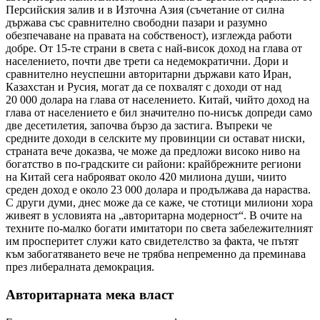
Персийския залив и в Източна Азия (съчетание от силна
държава със сравнително свободни пазари и разумно
обезпечаване на правата на собственост), изглежда работи
добре. От 15-те страни в света с най-висок доход на глава от
населението, почти две трети са недемократични. Дори и
сравнително неуспешни авторитарни държави като Иран,
Казахстан и Русия, могат да се похвалят с доходи от над
20 000 долара на глава от населението. Китай, чийто доход на
глава от населението е бил значително по-нисък допреди само
две десетилетия, започва бързо да застига. Въпреки че
средните доходи в селските му провинции си остават ниски,
страната вече доказва, че може да предложи високо ниво на
богатство в по-градските си райони: крайбрежните региони
на Китай сега наброяват около 420 милиона души, чиито
среден доход е около 23 000 долара и продължава да нараства.
С други думи, днес може да се каже, че стотици милиони хора
живеят в условията на „авторитарна модерност“. В очите на
техните по-малко богати имитатори по света забележителният
им просперитет служи като свидетелство за факта, че пътят
към забогатяването вече не трябва непременно да преминава
през либералната демокрация.
Авторитарната мека власт