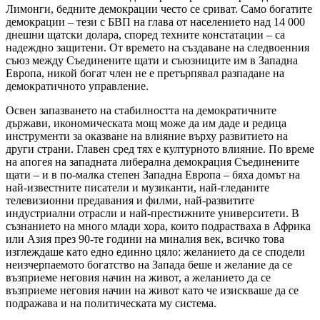
Лимонги, бедните демокрации често се сриват. Само богатите
демокрации – тези с БВП на глава от населението над 14 000
днешни щатски долара, според техните констатации – са
надеждно защитени. От времето на създаване на следвоенния
съюз между Съединените щати и съюзниците им в Западна
Европа, никой богат член не е претърпявал разпадане на
демократичното управление.
Освен запазването на стабилността на демократичните
държави, икономическата мощ може да им даде и редица
инструменти за оказване на влияние върху развитието на
други страни. Главен сред тях е културното влияние. По време
на апогея на западната либерална демокрация Съединените
щати – и в по-малка степен Западна Европа – бяха домът на
най-известните писатели и музиканти, най-гледаните
телевизионни предавания и филми, най-развитите
индустриални отрасли и най-престижните университети. В
съзнанието на много млади хора, които подрастваха в Африка
или Азия през 90-те години на миналия век, всичко това
изглеждаше като едно единно цяло: желанието да се сподели
неизчерпаемото богатство на Запада беше и желание да се
възприеме неговия начин на живот, а желанието да се
възприеме неговия начин на живот като че изискваше да се
подражава и на политическата му система.