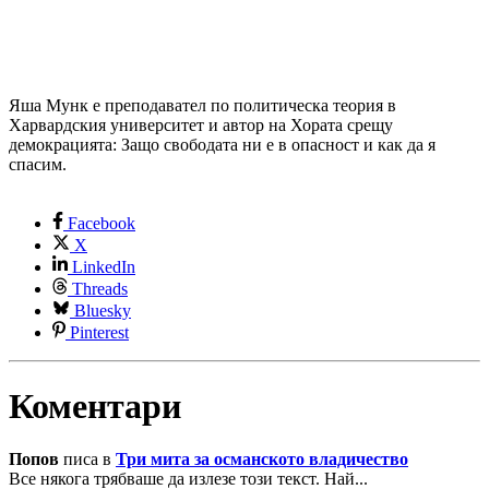
Яша Мунк е преподавател по политическа теория в
Харвардския университет и автор на Хората срещу
демокрацията: Защо свободата ни е в опасност и как да я
спасим.
Facebook
X
LinkedIn
Threads
Bluesky
Pinterest
Коментари
Попов
писа в
Три мита за османското владичество
Все някога трябваше да излезе този текст. Най...