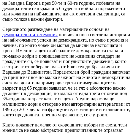
на Западна Европа през 50-те и 60-те години, победата на
демократичните държави в Студената война и поражението
или колапса на най-мощните им авторитарни съперници, са
също толкова важни фактори.
Сериозното разглеждане на материалните основи на
демократичната хегемония
поставя в нова светлина историята
на най-големите успехи на демокрацията, но също променя и
начина, по който човек би могъл да мисли за настоящата ѝ
криза. Именно защото либералните демокрации са станали
по-малко добри в повишаването на жизнения стандарт на
гражданите си, се появяват и популистките движения, които
се отричат ​​от либерализма – от Брюксел до Бразилия и от
Варшава до Вашингтон. Поразителен брой граждани започват
да приписват все по-малка важност на живота в демократична
система: докато например две трети от американците на
възраст над 65 години заявяват, че за тях е абсолютно важно
да живеят в демокрация, по-малко от една трета от онези под
35-годишна възраст казват същото. А едно нарастващо
малцинство дори е отворено към авторитарни алтернативи: от
1995 до 2017 делът на французите, германците и италианците,
които предпочитат военно управление, се е утроил.
Както показват немалко от скорошните избори по света, тези
мнения са не само абстрактни предпочитания; те отразяват