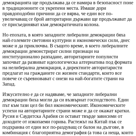
демокрацията ще продължава да се намира в безопасност поне
в традиционните си укрепени места. Имаше дори
правдоподобни причини да се вярва, че един все по-
увеличаващ се брой авторитарни държави ще продължават да
се присъединяват към демократичната колона.
Но епохата, в която западните либерални демокрации бяха
най-големите световни културни и икономически сили, днес
може и да приключва. В същото време, в което либералните
демокрации демонстрират силни признаци на
институционално разпадане, авторитарните популисти
започват да развиват идеологическа алтернатива под формата
на нелиберална демокрация, а директните авторитаристи
предлагат на гражданите си жизнен стандарти, които все
повече се съревновават с онези на най-богатите страни на
Запад.
Изкусително е да се надяваме, че западните либерални
демокрации биха могли да си възвърнат господството. Един
път към тази цел би бил икономическият. Икономическите
успехи на авторитарните страни може и да се окажат кратки.
Русия и Саудитска Арабия си остават твърде зависими от
доходите от изкопаеми горива. Растежът на Китай пък се
подхранва от един все по-раздуващ се балон на дългове, в
комбинация с благоприятна демография (а това са неща, които