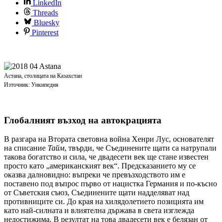
LinkedIn
Threads
Bluesky
Pinterest
Астана, столицата на Казахстан
Източник: Уикипедия
Глобалният възход на автокрацията
В разгара на Втората световна война Хенри Лус, основателят
на списание
Тайм
, твърди, че Съединените щати са натрупали
такова богатство и сила, че двадесети век ще стане известен
просто като „американският век“. Предсказанието му се
оказва далновидно: въпреки че превъзходството им е
поставено под въпрос първо от нацистка Германия и по-късно
от Съветския съюз, Съединените щати надделяват над
противниците си. До края на хилядолетието позицията им
като най-силната и влиятелна държава в света изглежда
недостижима. В резултат на това двадесети век е белязан от