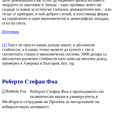
дали демокрацията ще успее да надживее фазата на някога
твърдото си закотвяне в Запада – една промяна, която ще
създаде условия за истински глобален демократичен век – или
тя ще се превърне, в най-добрия случай, в изоставаща форма
на управление в един икономически и демографски западащ
ъгъл на света.
Източник
[1]
Тоест не просто какви доходи имате, в абсолютни
стойности, а и какво точно можете да купите с тях в
съответната страна и икономическа система. 5000 долара са
абсолютно различни стойности като нива на месечен доход,
примерно в Америка и България. Бел. пр.
Роберто Стефан Фоа
Роберто Стефан Фоа е преподавател по
политически науки в университета в
Мелбърн и сътрудник на Проекта за насърчаване на
избирателната активност.