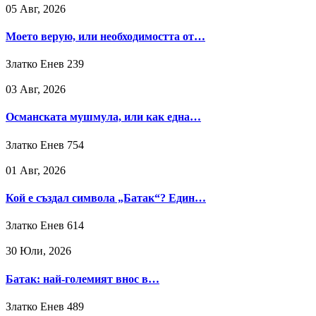
05 Авг, 2026
Моето верую, или необходимостта от…
Златко Енев
239
03 Авг, 2026
Османската мушмула, или как една…
Златко Енев
754
01 Авг, 2026
Кой е създал символа „Батак“? Един…
Златко Енев
614
30 Юли, 2026
Батак: най-големият внос в…
Златко Енев
489