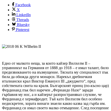
Facebook
X
LinkedIn
Threads
Bluesky
Pinterest
Едно от малкото неща, за които кайзер Вилхелм II –
управникът на Германия от 1888 до 1918 – е имал талант, било
предизвикването на възмущение. Тясната му специалност пък
била да обижда други монарси. Нарекъл дребничкия
италиански крал Виктор Емануел III „джуджето“, пред
собствената свита на краля. Българският принц (по-късно цар)
Фердинанд пък бил наречен „Фернандо Назо“ заради
гърбавия му нос, а и кайзерът разпространявал слухове, че
Фердинанд е хермафродит. Тъй като Вилхелм бил особено
недискретен, хората винаги знаели какво казва зад гърба им.
Фердинанд си имал своето малко отмъщение. След посещение