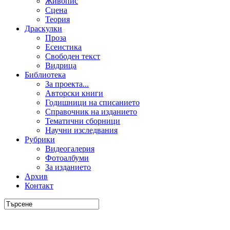
Живопис
Сцена
Теория
Драскулки
Проза
Есеистика
Свободен текст
Видрица
Библиотека
За проекта...
Авторски книги
Годишници на списанието
Справочник на изданието
Тематични сборници
Научни изследвания
Рубрики
Видеогалерия
Фотоалбуми
За изданието
Архив
Контакт