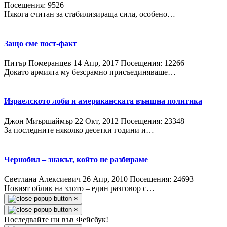
Посещения: 9526
Някога считан за стабилизираща сила, особено…
Защо сме пост-факт
Питър Померанцев
14 Апр, 2017
Посещения: 12266
Докато армията му безсрамно присъединяваше…
Израелското лоби и американската външна политика
Джон Миършаймър
22 Окт, 2012
Посещения: 23348
За последните няколко десетки години и…
Чернобил – знакът, който не разбираме
Светлана Алексиевич
26 Апр, 2010
Посещения: 24693
Новият облик на злото – един разговор с…
×
×
Последвайте ни във Фейсбук!