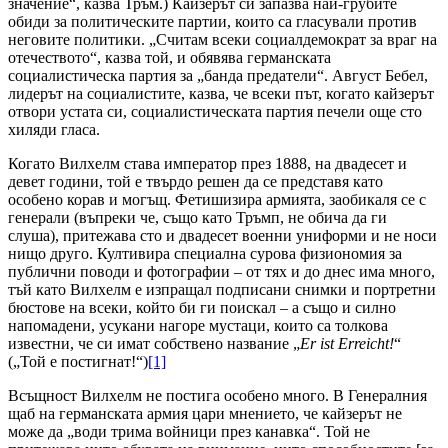
значение“, казва Тръм.) Кайзерът си запазва най-грубите
обиди за политическите партии, които са гласували против
неговите политики. „Считам всеки социалдемократ за враг на
отечеството“, казва той, и обявява германската
социалистическа партия за „банда предатели“. Август Бебел,
лидерът на социалистите, казва, че всеки път, когато кайзерът
отвори устата си, социалистическата партия печели още сто
хиляди гласа.
Когато Вилхелм става император през 1888, на двадесет и
девет години, той е твърдо решен да се представя като
особено корав и могъщ. Фетишизира армията, заобикаля се с
генерали (въпреки че, също като Тръмп, не обича да ги
слуша), притежава сто и двадесет военни униформи и не носи
нищо друго. Култивира специална сурова физиономия за
публични поводи и фотографии – от тях и до днес има много,
тъй като Вилхелм е изпращал подписани снимки и портретни
бюстове на всеки, който би ги поискал – а също и силно
напомадени, усукани нагоре мустаци, които са толкова
известни, че си имат собствено название „
Er ist Erreicht!
“
(„Той е постигнат!“)
[1]
Всъщност Вилхелм не постига особено много. В Генералния
щаб на германската армия цари мнението, че кайзерът не
може да „води трима войници през канавка“. Той не