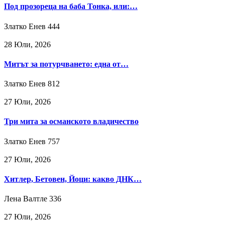
Под прозореца на баба Тонка, или:…
Златко Енев
444
28 Юли, 2026
Митът за потурчването: една от…
Златко Енев
812
27 Юли, 2026
Три мита за османското владичество
Златко Енев
757
27 Юли, 2026
Хитлер, Бетовен, Йоци: какво ДНК…
Лена Валтле
336
27 Юли, 2026