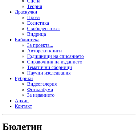
Сцена
Теория
Драскулки
Проза
Есеистика
Свободен текст
Видрица
Библиотека
За проекта...
Авторски книги
Годишници на списанието
Справочник на изданието
Тематични сборници
Научни изследвания
Рубрики
Видеогалерия
Фотоалбуми
За изданието
Архив
Контакт
Бюлетин