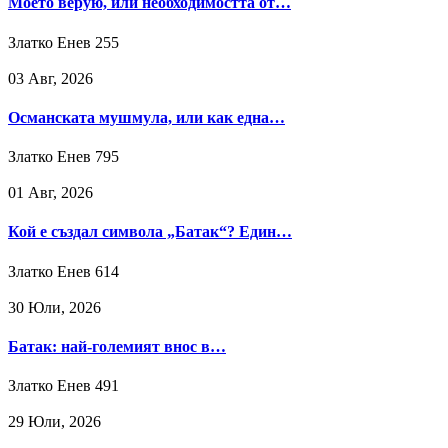
Моето верую, или необходимостта от…
Златко Енев
255
03 Авг, 2026
Османската мушмула, или как една…
Златко Енев
795
01 Авг, 2026
Кой е създал символа „Батак“? Един…
Златко Енев
614
30 Юли, 2026
Батак: най-големият внос в…
Златко Енев
491
29 Юли, 2026