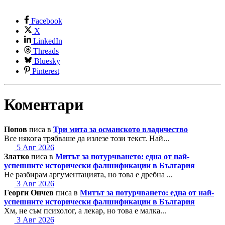
Facebook
X
LinkedIn
Threads
Bluesky
Pinterest
Коментари
Попов
писа в
Три мита за османското владичество
Все някога трябваше да излезе този текст. Най...
5 Авг 2026
Златко
писа в
Митът за потурчването: една от най-
успешните исторически фалшификации в България
Не разбирам аргументацията, но това е дребна ...
3 Авг 2026
Георги Ончев
писа в
Митът за потурчването: една от най-
успешните исторически фалшификации в България
Хм, не съм психолог, а лекар, но това е малка...
3 Авг 2026