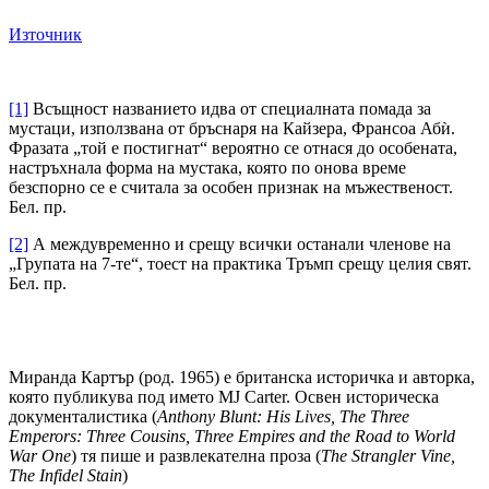
Източник
[1]
Всъщност названието идва от специалната помада за
мустаци, използвана от бръснаря на Кайзера, Франсоа Абѝ.
Фразата „той е постигнат“ вероятно се отнася до особената,
настръхнала форма на мустака, която по онова време
безспорно се е считала за особен признак на мъжественост.
Бел. пр.
[2]
А междувременно и срещу всички останали членове на
„Групата на 7-те“, тоест на практика Тръмп срещу целия свят.
Бел. пр.
Миранда Картър (род. 1965) е британска историчка и авторка,
която публикува под името MJ Carter. Освен историческа
документалистика (
Anthony Blunt: His Lives, The Three
Emperors: Three Cousins, Three Empires and the Road to World
War One
) тя пише и развлекателна проза (
The Strangler Vine,
The Infidel Stain
)