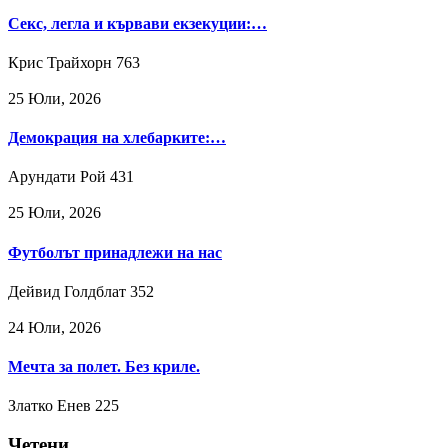
Секс, легла и кървави екзекуции:…
Крис Трайхорн
763
25 Юли, 2026
Демокрация на хлебарките:…
Арундати Рой
431
25 Юли, 2026
Футболът принадлежи на нас
Дейвид Голдблат
352
24 Юли, 2026
Мечта за полет. Без криле.
Златко Енев
225
Четени