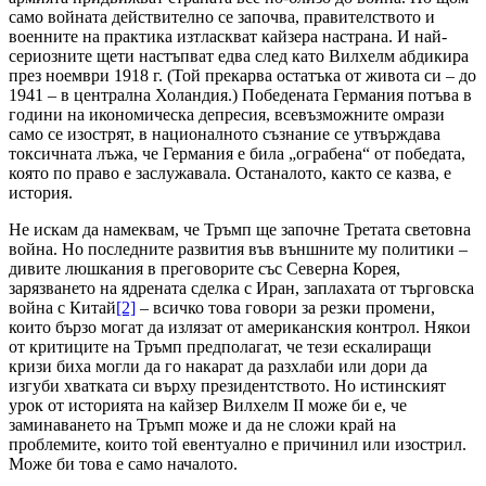
само войната действително се започва, правителството и
военните на практика изтласкват кайзера настрана. И най-
сериозните щети настъпват едва след като Вилхелм абдикира
през ноември 1918 г. (Той прекарва остатъка от живота си – до
1941 – в централна Холандия.) Победената Германия потъва в
години на икономическа депресия, всевъзможните омрази
само се изострят, в националното съзнание се утвърждава
токсичната лъжа, че Германия е била „ограбена“ от победата,
която по право е заслужавала. Останалото, както се казва, е
история.
Не искам да намеквам, че Тръмп ще започне Третата световна
война. Но последните развития във външните му политики –
дивите люшкания в преговорите със Северна Корея,
зарязването на ядрената сделка с Иран, заплахата от търговска
война с Китай
[2]
– всичко това говори за резки промени,
които бързо могат да излязат от американския контрол. Някои
от критиците на Тръмп предполагат, че тези ескалиращи
кризи биха могли да го накарат да разхлаби или дори да
изгуби хватката си върху президентството. Но истинският
урок от историята на кайзер Вилхелм II може би е, че
заминаването на Тръмп може и да не сложи край на
проблемите, които той евентуално е причинил или изострил.
Може би това е само началото.