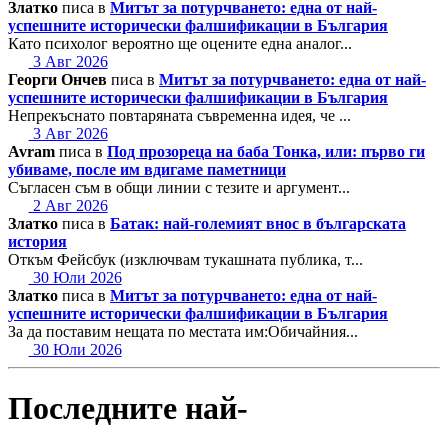
Златко
писа в
Митът за потурчването: една от най-
успешните исторически фалшификации в България
Като психолог вероятно ще оцените една аналог...
3 Авг 2026
Георги Ончев
писа в
Митът за потурчването: една от най-
успешните исторически фалшификации в България
Непрекъснато повтаряната съвременна идея, че ...
3 Авг 2026
Avram
писа в
Под прозореца на баба Тонка, или: първо ги
убиваме, после им вдигаме паметници
Съгласен съм в общи линии с тезите и аргумент...
2 Авг 2026
Златко
писа в
Батак: най-големият внос в българската
история
Откъм Фейсбук (изключвам тукашната публика, т...
30 Юли 2026
Златко
писа в
Митът за потурчването: една от най-
успешните исторически фалшификации в България
За да поставим нещата по местата им:Обичайния...
30 Юли 2026
Последните най-