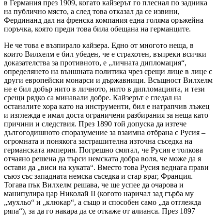
в Германия през 1909, когато кайзерът го плеснал по задника
на публично място, а след това отказал да се извини,
Фердинанд дал на френска компания една голяма оръжейна
поръчка, която преди това била обещана на германците.
Не че това е възпирало кайзера. Едно от многото неща, в
които Вилхелм е бил убеден, че е страхотен, въпреки всички
доказателства за противното, е „личната дипломация“,
определянето на външната политика чрез срещи лице в лице с
други европейски монарси и държавници. Всъщност Вилхелм
не е бил добър нито в личното, нито в дипломацията, и тези
срещи рядко са минавали добре. Кайзерът е гледал на
останалите хора като на инструменти, бил е натрапчив лъжец
и изглежда е имал доста ограничени разбирания за неща като
причини и следствия. През 1890 той допуска да изтече
дългогодишното споразумение за взаимна отбрана с Русия –
огромната и понякога застрашителна източна съседка на
германската империя. Погрешно смятал, че Русия е толкова
отчаяно решена да търси немската добра воля, че може да я
остави да „виси на куката“. Вместо това Русия веднага прави
съюз със западната немска съседка и стар враг, Франция.
Тогава пък Вилхелм решава, че ще успее да очарова и
манипулира цар Николай II (когото наричал зад гърба му
„мухльо“ и „клюкар“, а също и способен само „да отглежда
ряпа“), за да го накара да се откаже от алианса. През 1897