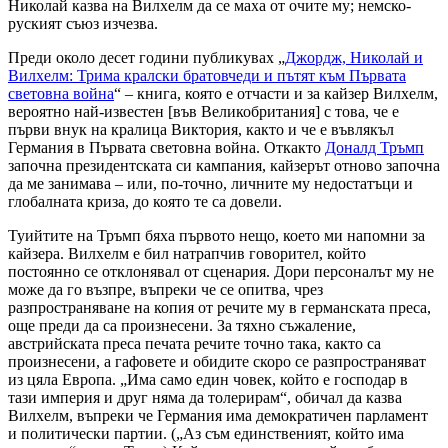
Николай казва на Вилхелм да се маха от очите му; немско-
руският съюз изчезва.
Преди около десет години публикувах „
Джордж, Николай и
Вилхелм: Трима кралски братовчеди и пътят към Първата
световна война
“ – книга, която е отчасти и за кайзер Вилхелм,
вероятно най-известен [във Великобритания] с това, че е
първи внук на кралица Виктория, както и че е въвлякъл
Германия в Първата световна война. Откакто
Доналд Тръмп
започна президентската си кампания, кайзерът отново започна
да ме занимава – или, по-точно, личните му недостатъци и
глобалната криза, до която те са довели.
Туийтите на Тръмп бяха първото нещо, което ми напомни за
кайзера. Вилхелм е бил натрапчив говорител, който
постоянно се отклонявал от сценария. Дори персоналът му не
може да го възпре, въпреки че се опитва, чрез
разпространяване на копия от речите му в германската преса,
още преди да са произнесени. За тяхно съжаление,
австрийската преса печата речите точно така, както са
произнесени, а гафовете и обидите скоро се разпространяват
из цяла Европа. „Има само един човек, който е господар в
тази империя и друг няма да толерирам“, обичал да казва
Вилхелм, въпреки че Германия има демократичен парламент
и политически партии. („Аз съм единственият, който има