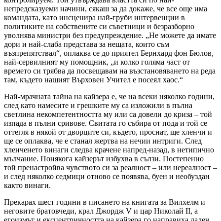
непредсказуеми начини, сякаш за да докаже, че все още има
командата, като инсценира най-груби интервенции в
политиките на собствените си съветници и безразборно
уволнява министри без предупреждение. „Не можете да имате
дори и най-слаба представа за нещата, които съм
възпрепятствал“, оплаква се до приятел Бернхард фон Бюлов,
най-сервилният му помощник, „и колко голяма част от
времето си трябва да посвещавам на възстановяването на реда
там, където нашият Върховен Учител е посеял хаос.“
Най-мрачната тайна на кайзера е, че на всеки няколко години,
след като намесите и грешките му са изложили в пълна
светлина некомпетентността му или са довели до криза – той
изпада в пълни сривове. Свитата го събира от пода и той се
оттегля в някой от дворците си, където, проснат, ще хленчи и
ще се оплаква, че е станал жертва на нечии интриги. След
хленченето винаги следва крачене напред-назад, в нетипично
мълчание. Понякога кайзерът избухва в сълзи. Постепенно
той пренастройва чувството си за реалност – или нереалност –
и след няколко седмици отново се появява, буен и необуздан
както винаги.
Прекарах шест години в писането на книгата за Вилхелм и
неговите братовчеди, крал Джордж V и цар Николай II, а
егоизмът и ексцентричността на кайзера го направиха далеч