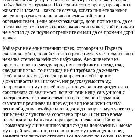
най-забавен от тримата. Но след известно време, прекарано в
живот с Вилхелм – както се случва, когато пишете за някой
човек в продължение на дълго време – той стана
обременителен. Беше обезкуражаващо, дори потискащо, да се
прекарва толкова много време около един човек, който никога
не е успял да се поучи от грешките си или да се промени дори
малко.
Кайзерът не е единственият човек, отговорен за Първата
световна война, но действията и решенията му са помогнали в
немалка степен за нейното избухване. Ако живеете във
времена, в които международният конфликт изглежда зад
следващия ъгъл, то изглежда не би трябвало да желаете
глобалната власт да се контролира от някой Нарцис.
Докачливостта на Вилхелм, непредсказуемостта му,
непрестанната му потребност да получава потвърждения за
собствената си значимост: всички тези неща са в унисон с
настроенията на някои елементи в тогавашна Германия,
самата тя преминаваща през един вид юношески спазъм –
лесно обидчива, възбудена от идеята да напряга мускулите си,
изпълнена с чувство за собствено право. В същото време
перченията на Вилхелм пораждат напрежения в Европа.
Тромавата му лична дипломация създава подозрения. Съюзът
му с крайната десница и сервилното му възхищение пред
армията придвижват страната все по-близо до война. Но щом