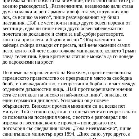
притежава нито обхвата на внимание, нито способностите [за
военно ръководство]. „Развлеченията, независимо дали става
дума за малки игри с армията или флота му, пътувания или
лов, са всичко за него“, пише разочарованият му бивш
наставник. „Той не чете почти нищо друго освен изрезки от
вестници, едва ли пише нещо друго освен забележки по
полетата на докладите и смята за най-добри разговорите,
които са приключили бързо и лесно.“ Обкръжението на
кайзера събира извадки от пресата, най-вече касаещи самия
него, които той чете също толкова маниакално, колкото Тръмп
гледа телевизия. Една критична статия е можела да го доведе
до пароксизми на ярост.
По време на управлението на Вилхелм, горните ешелони на
германското правителство се превръщат в място за свободна
борба и плячкаджийство, с непрестанни борби за власт между
отделните длъжностни лица. „Най-противоречивите мнения
сега се изтикват на високо и най-високо ниво“, оплаква се
един германски дипломат. Усилвайки още повече
объркването, Вилхелм променя мненията си на всеки пет
минути. Той е силно податлив на впечатления и непрекъснато
се позовава на последния човек, с когото е разговарял или
изрезка от вестник, която е прочел – поне докато не е
поговорил със следващия човек. „Това е невъзможно“, пише
един външен министър през 1894, „Днес едно, утре друго, а