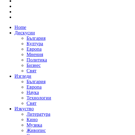
Home
Дискусии
България
Култура
Европа
Мнения
Политика
Бизнес
Свят
Изгледи
България
Европа
Наука
Технологии
Свят
Изкуство
Литература
Кино
Музика
Живопис