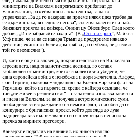
след няколко дни нещо съвсем различно.“ Персоналът и
министрите на Вилхелм непрекъснато прибягват до
манипулации, разсейвания и ласкателства, за да го
управляват. „За да го накараш да приеме някоя идея трябва да
се държиш така, все едно е негова“, съветва колегите си най-
близкият приятел на кайзера, Филип цу Ойзенбург. След което
добавя, „И не забравяйте захарта“. (В „
Огън и ярост
“, Майкъл
Улф пише, че за да се накара Тръмп да предприеме някакво
действие, екипът от Белия дом трябва да го убеди, че „самият
той го е измислил“).
И, което е още по-зловещо, покровителството на Вилхелм за
агресивната, националистическа десница, го оставя
заобиколен от министри, които са колективно убедени, че
една европейска война е неизбежна и дори желателна. Алфред
фон Тирпиц, главнокомандващият на Военноморския флот на
Германия, който на първата си среща с кайзера осъзнава, че
той „не живее в реалния свят“ – съзнателно използва завистта
и гнева на Вилхелм, за да получава астрономическите суми,
необходими за изграждането на немски флот, способен да се
конкурира с британския: проект, който довежда до луда
надпревара във въоръжаването и се превръща в непосилна
пречка за мирните преговори.
Кайзерът е податлив на влияния, но никога изцяло
контролируем. Той утвърждава властта си по най-