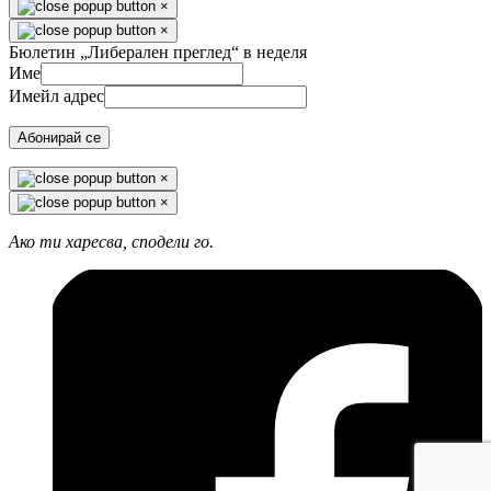
×
×
Бюлетин „Либерален преглед“ в неделя
Име
Имейл адрес
Абонирай се
×
×
Ако ти харесва, сподели го.