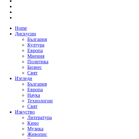
Home
Дискусии
България
Култура
Европа
Мнения
Политика
Бизнес
Свят
Изгледи
България
Европа
Наука
Технологии
Свят
Изкуство
Литература
Кино
Музика
Живопис