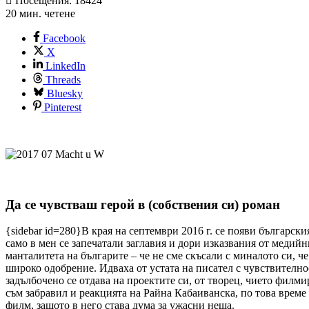
Посещения: 18424
20 мин. четене
Facebook
X
LinkedIn
Threads
Bluesky
Pinterest
Да се чувстваш герой в (собствения си) роман
{sidebar id=280}В края на септември 2016 г. се появи българск
само в мен се запечатали заглавия и дори изказвания от медий
манталитета на българите – че не сме скъсали с миналото си, 
широко одобрение. Идваха от устата на писател с чувствителност
задълбочено се отдава на проектите си, от творец, чието филм
съм забравил и реакцията на Райна Кабаиванска, по това време 
филм, защото в него става дума за ужасни неща.