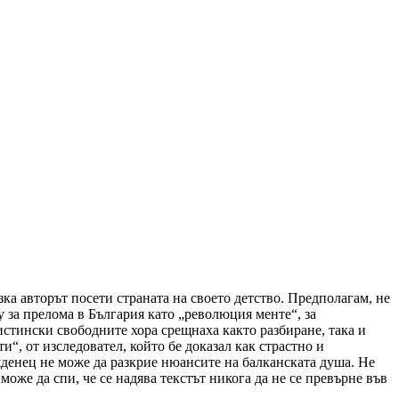
ка авторът посети страната на своето детство. Предполагам, не
у за прелома в България като „революция менте“, за
истински свободните хора срещнаха както разбиране, така и
и“, от изследовател, който бе доказал как страстно и
жденец не може да разкрие нюансите на балканската душа. Не
може да спи, че се надява текстът никога да не се превърне във