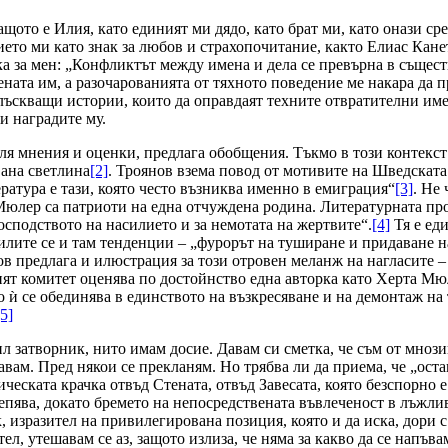
ото е Илия, като единият ми дядо, като брат ми, като онази сре
ието ми като знак за любов и страхопочитание, както Елиас Кане
ка за мен: „Конфликтът между имена и дела се превърна в същест
ната им, а разочарованията от тяхното поведение ме накара да п
блъскващи истории, които да оправдаят техните отвратителни им
и наградите му.
еля мнения и оценки, предлага обобщения. Тъкмо в този контекст 
вана светлина
[2]
. Троянов взема повод от мотивите на Шведската
тература е тази, която често възниква именно в емиграция“
[3]
. Не
 Мюлер са патриоти на една отчуждена родина. Литературната про
осподството на насилието и за немотата на жертвите“.
[4]
Тя е еди
нилите се и там тенденции – „фурорът на туширане и придаване н
в предлага и илюстрация за този отровен меланж на нагласите –
ият комитет оценява по достойнство една авторка като Херта Мю
то ѝ се обединява в единството на възкресяване и на демонтаж на
[5]
ил затворник, нито имам досие. Давам си сметка, че съм от мноз
вам. Пред някои се прекланям. Но трябва ли да приема, че „оста
еската крачка отвъд Стената, отвъд Завесата, която безспорно е 
слепява, докато бремето на непосредствената въвлеченост в лъжли
 изразител на привилегирована позиция, която и да иска, дори с
сател, утешавам се аз, защото излиза, че няма за какво да се на