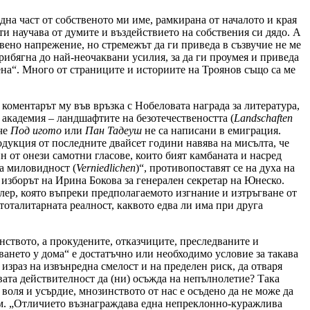
дна част от собственото ми име, рамкирана от началото и края
ти научава от думите и въздействието на собствения си дядо. А
вено напрежение, но стремежът да ги приведа в съзвучие не ме
рибягна до най-неочаквани усилия, за да ги проумея и приведа
ена“. Много от страниците и историите на Троянов също са ме
коментарът му във връзка с Нобеловата награда за литература,
 академия – ландшафтите на безотечествеността (
Landscha
ft
en
 че
Под игото
или
Пан Тадеуш
не са написани в емиграция.
дукция от последните двайсет години навява на мисълта, че
н от онези самотни гласове, които бият камбаната и насред
а миловидност (
Verniedlichen
)“, противопоставят се на духа на
 изборът на Ирина Бокова за генерален секретар на Юнеско.
лер, която въпреки предполагаемото изгнание и изтръгване от
 тоталитарната реалност, каквото едва ли има при друга
инството, а прокудените, отказчиците, преследваните и
ването у дома“ е достатъчно или необходимо условие за такава
израз на извънредна смелост и на пределен риск, да отваря
вата действителност да (ни) осъжда на непълнолетие? Така
 воля и усърдие, мнозинството от нас е осъдено да не може да
пъвам. „Отличието възнаграждава една непреклонно-куражлива