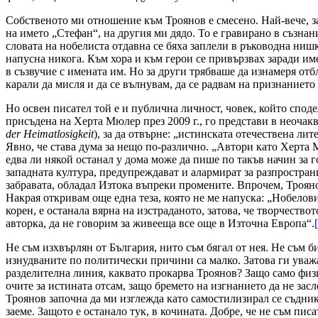
Собственото ми отношение към Троянов е смесено. Най-вече, защ
на името „Стефан“, на другия ми дядо. То е гравирано в съзнан
словата на нобелиста отдавна се бяха заплели в ръководна ниш
напусна никога. Към хора и към герои се привързвах заради име
в съзвучие с имената им. Но за други трябваше да изнамеря от
карали да мисля и да се вълнувам, да се радвам на признанието 
Но освен писател той е и публична личност, човек, който спод
присъдена на Херта Мюлер през 2009 г., го представи в неочак
der Heimatlosigkeit
), за да отвърне: „истинската отечествена ли
Явно, че става дума за нещо по-различно. „Автори като Херта
едва ли някой останал у дома може да пише по такъв начин за г
западната култура, предупреждават и алармират за разпростра
забравата, обладал Изтока въпреки промените. Впрочем, Трояно
Накрая откривам още една теза, която не ме напуска: „Нобелов
корен, е останала вярна на изстраданото, затова, че творчество
авторка, да не говорим за живееща все още в Източна Европа“.
Не съм изхвърлян от България, нито съм бягал от нея. Не съм б
изнудваните по политически причини са малко. Затова ги уважа
разделителна линия, каквато прокарва Троянов? Защо само физич
очите за истината отсам, защо бремето на изгнанието да не за
Троянов започна да ми изглежда като самостилизирал се съдник,
заеме. Защото е останало тук, в кочината. Добре, че не съм пи