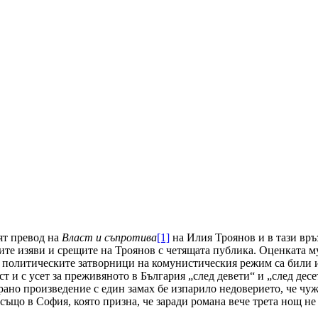
ият превод на
Власт и съпротива
[1]
на Илия Троянов и в тази връз
ните изяви и срещите на Троянов с четящата публика. Оценката м
че политическите затворници на комунистическия режим са били 
 и с усет за преживяното в България „след девети“ и „след десет
ирано произведение с един замах бе изпарило недоверието, че чу
също в София, която призна, че заради романа вече трета нощ не 