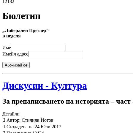
12182
Бюлетин
„Либерален Преглед“
в неделя
Име
Имейл адрес
Абонирай се
Дискусии - Култура
За пренаписването на историята – част 
Детайли
Автор: Стилиян Йотов
Създадена на 24 Юли 2017