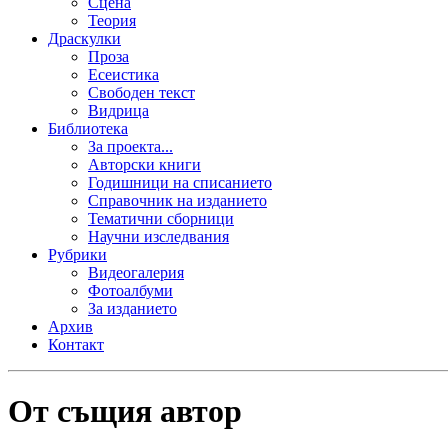
Сцена
Теория
Драскулки
Проза
Есеистика
Свободен текст
Видрица
Библиотека
За проекта...
Авторски книги
Годишници на списанието
Справочник на изданието
Тематични сборници
Научни изследвания
Рубрики
Видеогалерия
Фотоалбуми
За изданието
Архив
Контакт
От същия автор