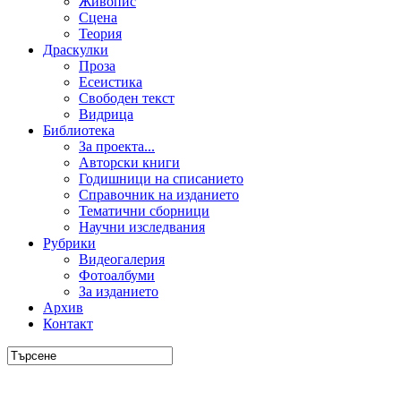
Живопис
Сцена
Теория
Драскулки
Проза
Есеистика
Свободен текст
Видрица
Библиотека
За проекта...
Авторски книги
Годишници на списанието
Справочник на изданието
Тематични сборници
Научни изследвания
Рубрики
Видеогалерия
Фотоалбуми
За изданието
Архив
Контакт