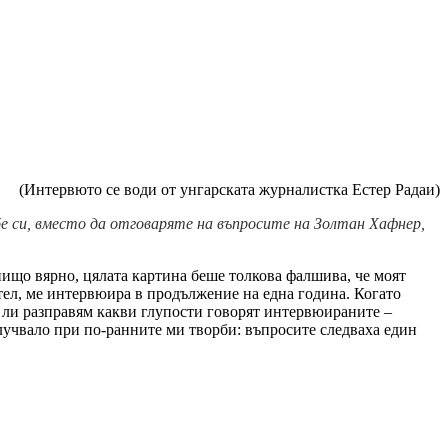
(Интервюто се води от унгарската журналистка Естер Радаи)
бе си, вместо да отговаряте на въпросите на Золтан Хафнер,
ищо вярно, цялата картина беше толкова фалшива, че моят
тел, ме интервюира в продължение на една година. Когато
го ли разправям какви глупости говорят интервюираните –
случвало при по-ранните ми творби: въпросите следваха един