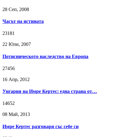
28 Сeп, 2008
Часът на истината
23181
22 Юли, 2007
Потисническото наследство на Европа
27456
16 Апр, 2012
Унгария на Имре Кертес: една страна от…
14652
08 Май, 2013
Имре Кертес разговаря със себе си