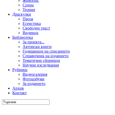
Живопис
Сцена
Теория
Драскулки
Проза
Есеистика
Свободен текст
Видрица
Библиотека
За проекта...
Авторски книги
Годишници на списанието
Справочник на изданието
Тематични сборници
Научни изследвания
Рубрики
Видеогалерия
Фотоалбуми
За изданието
Архив
Контакт