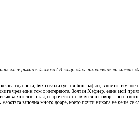
аписахте роман в диалози? И защо едно разпитване на самия се
олкова глупости; бяха публикувани биографии, в които нямаше н
шките чрез един том с интервюта. Золтан Хафнер, един мой прия
някаква хотелска стая, и прочетох първия си отговор – но на ко
.
Работата започна много добре, което почти никога не беше се 