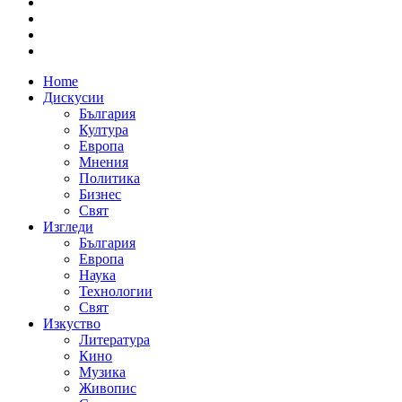
Home
Дискусии
България
Култура
Европа
Мнения
Политика
Бизнес
Свят
Изгледи
България
Европа
Наука
Технологии
Свят
Изкуство
Литература
Кино
Музика
Живопис