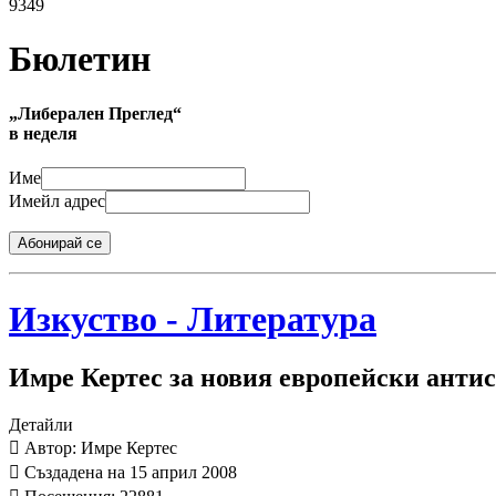
9349
Бюлетин
„Либерален Преглед“
в неделя
Име
Имейл адрес
Абонирай се
Изкуство - Литература
Имре Кертес за новия европейски анти
Детайли
Автор: Имре Кертес
Създадена на 15 април 2008