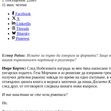
Посещения: 22881
11 мин. четене
Facebook
X
LinkedIn
Threads
Bluesky
Pinterest
Естер Радаи
: Искате ли първо да говорим за формата? Защо н
вашия първоначален партньор в разговора?
Имре Кертес:
След Нобеловата награда за мен бяха написани т
унгарски издател, Геза Морчани и аз решихме да изправим гре
получих дебелия ръкопис някъде по време на едно пътуване, в 
отхвърлих цялата книга и веднага започнах да пиша
Досието К
след друг, от отговорите следваха винаги нови въпроси.
И вие наистина не сте чели ръкописа?
Не.