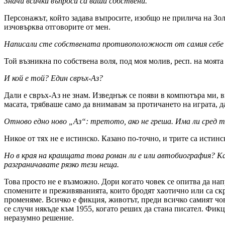
Значи всички въпроси са ваши собствени.
Персонажът, който задава въпросите, изобщо не прилича на Зол
изчовърква отговорите от мен.
Написали сте собствената противоположност от самия себе
Той възникна по собствена воля, под моя молив, респ. на моята
И кой е той? Един свръх-Аз?
Дали е свръх-Аз не знам. Изведнъж се появи в компютъра ми, в
масата, трябваше само да внимавам за протичането на играта, д
Отново едно ново „Аз“: третото, ако не греша. Има ли сред т
Никое от тях не е истинско. Казано по-точно, и трите са истин
Но в края на краищата това роман ли е или автобиография? Ка
разграничавате рязко тези неща.
Това просто не е възможно. Дори когато човек се опитва да на
спомените и преживяванията, които бродят хаотично или са скр
променяме. Всичко е фикция, животът, преди всичко самият чов
се случи някъде към 1955, когато реших да стана писател. Фик
неразумно решение.