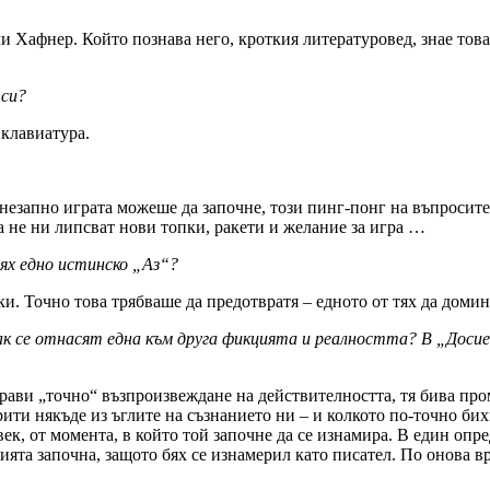
и Хафнер. Който познава него, кроткия литературовед, знае това
 си?
 клавиатура.
незапно играта можеше да започне, този пинг-понг на въпросите
а не ни липсват нови топки, ракети и желание за игра …
ях едно истинско „Аз“?
ски. Точно това трябваше да предотвратя – едното от тях да доми
к се отнасят една към друга фикцията и реалността? В „Досиет
прави „точно“ възпроизвеждане на действителността, тя бива про
ити някъде из ъглите на съзнанието ни – и колкото по-точно бих
ек, от момента, в който той започне да се изнамира. В един опр
цията започна, защото бях се изнамерил като писател. По онова 