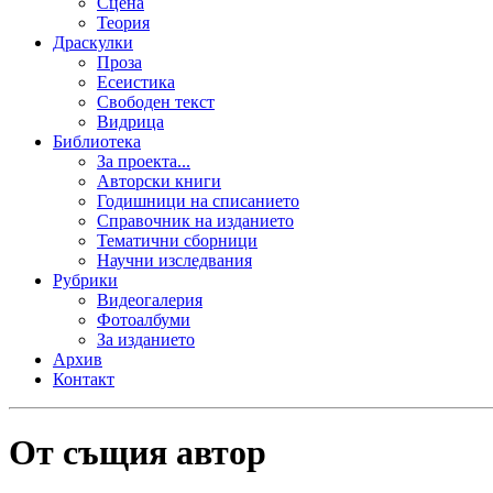
Сцена
Теория
Драскулки
Проза
Есеистика
Свободен текст
Видрица
Библиотека
За проекта...
Авторски книги
Годишници на списанието
Справочник на изданието
Тематични сборници
Научни изследвания
Рубрики
Видеогалерия
Фотоалбуми
За изданието
Архив
Контакт
От същия автор