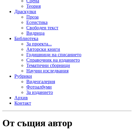
Сцена
Теория
Драскулки
Проза
Есеистика
Свободен текст
Видрица
Библиотека
За проекта...
Авторски книги
Годишници на списанието
Справочник на изданието
Тематични сборници
Научни изследвания
Рубрики
Видеогалерия
Фотоалбуми
За изданието
Архив
Контакт
От същия автор