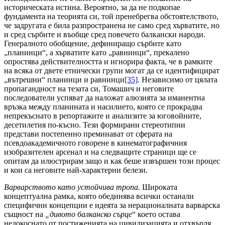
историческата истина. Вероятно, за да не подкопае
фундамента на теорията си, той пренебрегва обстоятелството,
че задругата е била разпространена не само сред хърватите, но
и сред сърбите и въобще сред повечето балкански народи.
Генералното обобщение, дефиниращо сърбите като
„планинци“, а хърватите като „равнинци“, прекалено
опростява действителността и игнорира факта, че в рамките
на всяка от двете етнически групи могат да се идентифицират
„вътрешни“ планинци и равнинци
[35]
. Независимо от цялата
пропагандност на тезата си, Томашич и неговите
последователи успяват да наложат алюзията за иманентна
връзка между планината и насилието, която се прокрадва
непрекъснато в репортажите и анализите за юговойните,
десетилетия по-късно. Тези формирани стереотипни
представи постепенно преминават от сферата на
псевдоакадемичното говорене в кинематографичния
изобразителен арсенал и на следващите страници ще се
опитам да илюстрирам защо и как беше извършен този процес
и кои са неговите най-характерни белези.
Варварството като устойчива тропа.
Широката
концептуална рамка, която обединява всички останали
специфични концепции е идеята за нерационалната варварска
същност на
„дивото балканско сърце
“ което остава
недокоснато от постиженията на цивилизацията и отхвърля