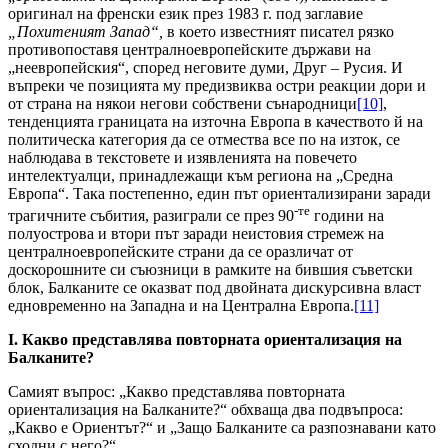
оригинал на френски език през 1983 г. под заглавие
„Похитеният Запад“,
в което известният писател рязко
противопоставя централноевропейските държави на
„неевропейския“, според неговите думи, Друг – Русия. И
въпреки че позицията му предизвиква остри реакции дори и
от страна на някои негови собствени сънародници
[10]
,
тенденцията границата на източна Европа в качеството й на
политическа категория да се отмества все по на изток, се
наблюдава в текстовете и изявленията на повечето
интелектуалци, принадлежащи към региона на „Средна
Европа“. Така постепенно, един път ориентализирани заради
-те
трагичните събития, разиграли се през 90
години на
полуострова и втори път заради неистовия стремеж на
централноевропейските страни да се оразличат от
доскорошните си съюзници в рамките на бившия съветски
блок, Балканите се оказват под двойната дискурсивна власт
едновременно на Западна и на Централна Европа.
[11]
I.
Какво представлява повторната
ориентализация на
Балканите?
Самият въпрос: „Какво представлява повторната
ориентализация на Балканите?“ обхваща два подвъпроса:
„Какво е Ориентът?“ и „Защо Балканите са разпознавани като
сходни с него?“