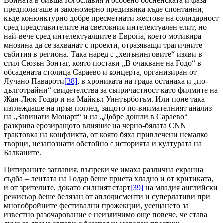
Войната в бивша Югославия и особено босненската й фаза
предполагаше и закономерно предизвика къде спонтанни,
къде конюнктурно добре пресметнати жестове на солидарност
сред представителите на световния интелектуален елит, но
най-вече сред интелектуалците в Европа, което мотивира
мнозина да се захванат с проекти, отразяващи трагичните
събития в региона. Така наред с „хепънинговите“ изяви в
стил Сюзън Зонтаг, която постави „В очакване на Годо“ в
обсадената столица Сараево и концерта, организиран от
Лучано Павароти
[38]
, в хрониката на града останаха и „по-
дълготрайни“ свидетелства за съпричастност като филмите на
Жан-Люк Годар и на Майкъл Уинтърботъм. Или поне така
изглеждаше на пръв поглед, защото по-внимателният анализ
на „Завинаги Моцарт“ и на „Добре дошли в Сараево“
разкрива ерозиращото влияние на черно-бялата CNN
трактовка на конфликта, от която бяха привлечени немалко
творци, незапознати обстойно с историята и културата на
Балканите.
Цитираните заглавия, въпреки че имаха различна екранна
съдба – лентата на Годар беше приета хладно и от критиката,
и от зрителите, докато силният старт
[39]
на младия английски
режисьор беше белязан от аплодисменти и суперлативи при
многобройните фестивални прожекции, усещането за
известно разочарование е неизличимо още повече, че става