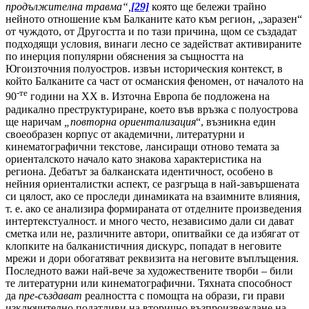
продължителна травма“,
[29]
която ще бележи трайно
нейното отношение към Балканите като към регион, „заразен“
от чуждото, от Другостта и по тази причина, щом се създадат
подходящи условия, винаги лесно се задействат активираните
по инерция популярни обяснения за същността на
Югоизточния полуостров. извън историческия контекст, в
който Балканите са част от османския феномен, от началото на
-те
90
години на ХХ в. Източна Европа бе подложена на
радикално преструктуриране, което във връзка с полуострова
ще наричам
„повторна ориентализация
“, възникна един
своеобразен корпус от академични, литературни и
кинематографични текстове, лансиращи отново темата за
ориенталското начало като знакова характеристика на
региона. Дебатът за балканската идентичност, особено в
нейния ориенталистки аспект, се разгръща в най-завършената
си цялост, ако се проследи динамиката на взаимните влияния,
т. е. ако се анализира формираната от отделните произведения
интертекстуалност. и много често, независимо дали си дават
сметка или не, различните автори, опитвайки се да избягат от
клопките на балканистичния дискурс, попадат в неговите
мрежи и дори обогатяват реквизита на неговите въплъщения.
Последното важи най-вече за художествените творби – били
те литературни или кинематографични. Тяхната способност
да
пре-създават
реалността с помощта на образи, ги прави
изключително податливи на вторично възпроизвеждане на