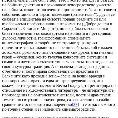
(„Ловна чанта“/The
Game Bag,
1997), които попадат в разгара
на бойните действия и преживяват непосредствено ужасите
на войната. някои от посочените протагонисти бягат от своето
собствено минало и търсят възмездие („спасителят“), други се
оказват в епицентъра на смъртта поради реалните си или
въображаеми професионални ангажименти („Добре дошли в
Сараево“, „Завинаги Моцарт“), но в крайна сметка всички
биват въвлечени във водовъртежа на войната и претърпяват
дълбока личностна трансформация. споменатите
кинематографични творби не се стремят да разкрият
причините за възникването на военния сблъсък, той е важен
дотолкова, доколкото има отношение към драмата на главния
герой – чужденец, който тълкува конкретните ситуации и
символни жестове в съответствие със системата от кодове на
своята културна традиция. А създадената западна традиция
отчетливо е постулирала собствената си представа за
Балканите като преходна зона – арена на вечни вражди и
неизкоренима омраза. и едва ли ще е преувеличено, ако
кажем, че тенденцията, която Весна Голдсуърти регистрира по
отношение на художествената литература – че литературните
произведения на британските писатели, поети и драматурзи,
тематично свързани с полуострова, са значително по-слаби в
сравнение с останалото им творчество
[37]
– се отнася в много
по-голяма степен и за изявените кинематографисти.