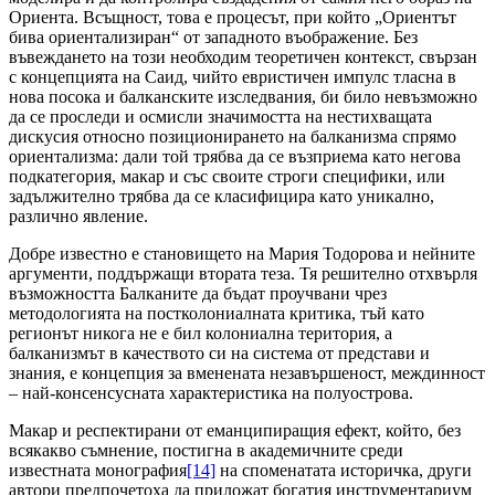
Ориента. Всъщност, това е процесът, при който „Ориентът
бива ориентализиран“ от западното въображение. Без
въвеждането на този необходим теоретичен контекст, свързан
с концепцията на Саид, чийто евристичен импулс тласна в
нова посока и балканските изследвания, би било невъзможно
да се проследи и осмисли значимостта на нестихващата
дискусия относно позиционирането на балканизма спрямо
ориентализма: дали той трябва да се възприема като негова
подкатегория, макар и със своите строги специфики, или
задължително трябва да се класифицира като уникално,
различно явление.
Добре известно е становището на Мария Тодорова и нейните
аргументи, поддържащи втората теза. Тя решително отхвърля
възможността Балканите да бъдат проучвани чрез
методологията на постколониалната критика, тъй като
регионът никога не е бил колониална територия, а
балканизмът в качеството си на система от представи и
знания, е концепция за вменената незавършеност, междинност
– най-консенсусната характеристика на полуострова.
Макар и респектирани от еманципиращия ефект, който, без
всякакво съмнение, постигна в академичните среди
известната монография
[14]
на споменатата историчка, други
автори предпочетоха да приложат богатия инструментариум