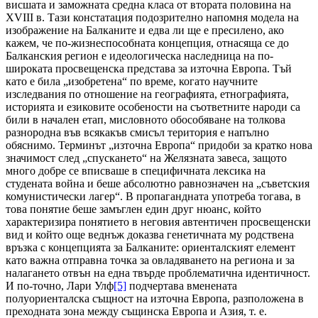
висшата и заможната средна класа от втората половина на
XVIII в. Тази констатация подозрително напомня модела на
изображение на Балканите и едва ли ще е пресилено, ако
кажем, че по-жизнеспособната концепция, отнасяща се до
Балканския регион е идеологическа наследница на по-
широката просвещенска представа за източна Европа. Тъй
като е била „изобретена“ по време, когато научните
изследвания по отношение на географията, етнографията,
историята и езиковите особености на съответните народи са
били в начален етап, мисловното обособяване на толкова
разнородна във всякакъв смисъл територия е напълно
обяснимо. Терминът „източна Европа“ придоби за кратко нова
значимост след „спускането“ на Желязната завеса, защото
много добре се вписваше в специфичната лексика на
студената война и беше абсолютно равнозначен на „съветския
комунистически лагер“. В пропагандната употреба тогава, в
това понятие беше замъглен един друг нюанс, който
характеризира понятието в неговия автентичен просвещенски
вид и който още веднъж доказва генетичната му родствена
връзка с концепцията за Балканите: ориенталският елемент
като важна отправна точка за овладяването на региона и за
налагането отвън на една твърде проблематична идентичност.
И по-точно, Лари Улф
[5]
подчертава вменената
полуориенталска същност на източна Европа, разположена в
преходната зона между същинска Европа и Азия, т. е.