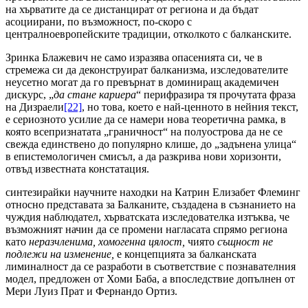
на хърватите да се дистанцират от региона и да бъдат
асоциирани, по възможност, по-скоро с
централноевропейските традиции, отколкото с балканските.
Зринка Блажевич не само изразява опасенията си, че в
стремежа си да деконструират балканизма, изследователите
неусетно могат да го превърнат в доминиращ академичен
дискурс, „
да стане кариера
“ перифразира тя прочутата фраза
на Дизраели
[22]
, но това, което е най-ценното в нейния текст,
е сериозното усилие да се намери нова теоретична рамка, в
която всепризнатата „граничност“ на полуострова да не се
свежда единствено до популярно клише, до „задънена улица“
в епистемологичен смисъл, а да разкрива нови хоризонти,
отвъд известната констатация.
синтезирайки научните находки на Катрин Елизабет Флеминг
относно представата за Балканите, създадена в съзнанието на
чуждия наблюдател, хърватската изследователка изтъква, че
възможният начин да се промени нагласата спрямо региона
като
неразчленима, хомогенна цялост,
чиято
същност не
подлежи на изменение,
е концепцията за балканската
лиминалност да се разработи в съответствие с познавателния
модел, предложен от Хоми Баба, а впоследствие допълнен от
Мери Луиз Прат и Фернандо Ортиз.