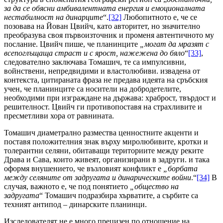
за да се обясни амбивалентната енергия и емоционалната
нестабилност на динарците
“.
[32]
Любопитното е, че се
позовава на Йован Цвийч, като авторитет, но значително
преобразува своя първоизточник и променя автентичното му
послание. Цвийч пише, че планинците
„могат да мразят с
всепоглъщаща страст и с ярост, нажежена до бяло
“
[33]
,
следователно заключава Томашич, те са импулсивни,
войнствени, непредвидими и властолюбиви. извадена от
контекста, цитираната фраза не предава идеята на сръбския
учен, че планинците са носители на добродетелите,
необходими при изграждане на държава: храброст, твърдост и
решителност. Цвийч ги противопоставя на страхливите и
пресметливи хора от равнината.
Томашич диаметрално размества ценностните акценти и
поставя положителния знак върху миролюбивите, кротки и
толерантни селяни, обитаващи териториите между реките
Драва и Сава, които живеят, организирани в задруги. и така
оформя внушението, че възловият конфликт е
„борбата
между селяните от задругата и динарическите войни
.“
[34]
В
случая, важното е, че под понятието
„общество на
задругата
“ Томашич подразбира хърватите, а сърбите са
техният антипод – динарските планинци.
Изследователят не е много прецизен по отношение на