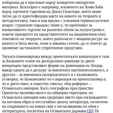
побързаха да я приложат върху конкретен емпиричен
материал. Безспорно е например, влиянието на Хоми Баба
върху научните търсения на Дениз Гьоктюрк, което може
лесно да се идентифицира както на нивото на теорията и
методологията, така и във връзка с усвоения терминологичен
апарат. странният парадокс обаче е, че проблемът за
иновативното търсене на различен облик на полуострова е
повече приоритет на представителите на академичния елит,
отколкото на творците, които разполагат с мощния ресурс на
киното и биха могли, поне в някаква степен, да се опитат да
променят застиналите стереотипни представи.
Тясната взаимовръзка между ориенталската концепция и тази
за Балканите освен на дискурсивно равнище (и двете
концепции представляват форми на доминация на Запада,
макар едната да е дискурс за вменената противоположност, а
другата – за вменената неопределеност и с възможната
уговорка, че балканизмът не е вариация на ориентализма) е,
че и двете имат, в известен смисъл, общ референт –
Османската империя. Като географско пространство
Ориентът включва много по-обширна територия, но
Османската империя има средищно място при изграждането
на неговия образ и неслучайно цялата литература, посветена
на откриването на новия свят е несъизмерима по обем с
литературата, посветена на Османската държава.
[26]
Тя