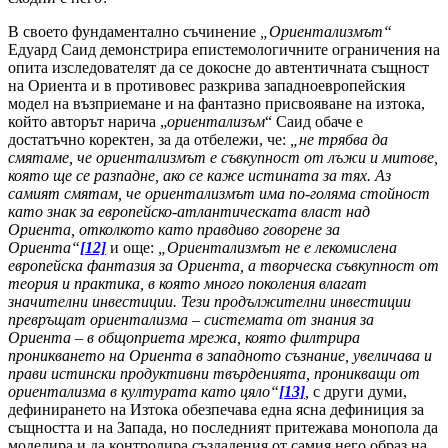
В своето фундаментално съчинение
„Ориентализмът“
Едуард Саид демонстрира епистемологичните ограничения на
опита изследователят да се докосне до автентичната същност
на Ориента и в противовес разкрива западноевропейския
модел на възприемане и на фантазно присвояване на изтока,
който авторът нарича „
ориентализъм
“ Саид обаче е
достатъчно коректен, за да отбележи, че:
„не трябва да
смятаме, че ориентализмът е съвкупност от лъжи и митове,
която ще се разпадне, ако се каже истината за тях. Аз
самият смятам, че ориентализмът има по-голяма стойност
като знак за европейско-атлантическата власт над
Ориента, отколкото като правдиво говорене за
Ориента“
[12]
и още:
„Ориентализмът не е лекомислена
европейска фантазия за Ориента, а творческа съвкупност от
теория и практика, в която много поколения влагат
значителни инвестиции. Тези продължителни инвестиции
превръщат
ориентализма –
системата от знания за
Ориента – в общоприета мрежа, която филтрира
проникването на Ориента в западното съзнание, увеличава и
прави истински продуктивни твърденията, проникващи
от
ориентализма
в културата като цяло“
[13]
,
с други думи,
дефинирането на Изтока обезпечава една ясна дефиниция за
същността и на Запада, но последният притежава монопола да
моделира и да контролира създадения от самия него образ на