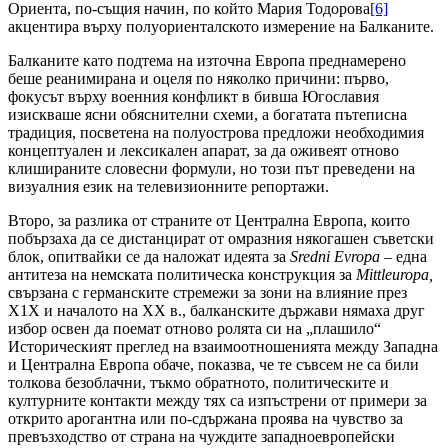
Ориента, по-същия начин, по който Мария Тодорова
[6]
акцентира върху полуориенталското измерение на Балканите.
Балканите като подтема на източна Европа преднамерено
беше реанимирана и оцеля по няколко причини: първо,
фокусът върху военния конфликт в бивша Югославия
изискваше ясни обяснителни схеми, а богатата пътеписна
традиция, посветена на полуострова предложи необходимия
концептуален и лексикален апарат, за да оживеят отново
клишираните словесни формули, но този път преведени на
визуалния език на телевизионните репортажи.
Второ, за разлика от страните от Централна Европа, които
побързаха да се дистанцират от омразния някогашен съветски
блок, опитвайки се да наложат идеята за
Sredni Evropa
– една
антитеза на немската политическа конструкция за
Mittleuropa,
свързана с германските стремежи за зони на влияние през
Х1Х и началото на ХХ в., балканските държави нямаха друг
избор освен да поемат отново ролята си на „плашило“
Историческият преглед на взаимоотношенията между Западна
и Централна Европа обаче, показва, че те съвсем не са били
толкова безоблачни, тъкмо обратното, политическите и
културните контакти между тях са изпъстрени от примери за
открито арогантна или по-сдържана проява на чувство за
превъзходство от страна на чуждите западноевропейски