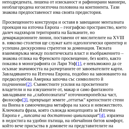
неподредената, лишена от изисканост и рафинирани маниери,
необлагородена югоизточна половина на континента. Тази
знакова предпоставеност има своята предистория.
Просвещението конструира и оставя в завещание менталната
проекция на източна Европа – географско пространство, което
далеч надхвърля територията на Балканите, но
демаркационните линии, поставени от мислителите на XVIII
в. няколко столетия ще служат като идеологически ориентир и
успешна дискурсивна стратегия за доминация. Тясната
взаимовръзка между политическата власт и въображението –
знакова отлика на Френското просвещение, без която, както
показва в монографията си Лари Улф
[1]
, е невъзможно да се
осъзнае значимостта на разчертаните от завоевателите карти.
Завладяването на Източна Европа, подобно на завоюването на
предколумбова Америка започва със символното й
подчинение
[2]
. Съвместните усилия на просветените
владетели и на изкушените от, макар и само фантазното
завладяване на „слабопознатата“ източноевропейска част,
философи
[3]
, превръщат земите „оттатък“ крепостните стени
на Виена в самоочевидна метафора на хаоса и невежеството.
Ключовата фраза, която съзижда концепцията за Източна
Европа е
„липсата на достатъчно цивилизация
“
[4]
, изразена
в недостига на удобни пътища, на обичайния битов комфорт,
който вече присъства в домовете на представителите на