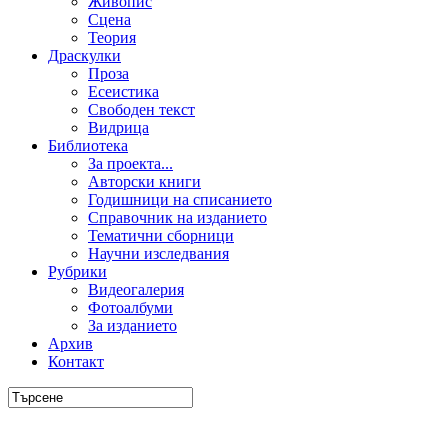
Живопис
Сцена
Теория
Драскулки
Проза
Есеистика
Свободен текст
Видрица
Библиотека
За проекта...
Авторски книги
Годишници на списанието
Справочник на изданието
Тематични сборници
Научни изследвания
Рубрики
Видеогалерия
Фотоалбуми
За изданието
Архив
Контакт