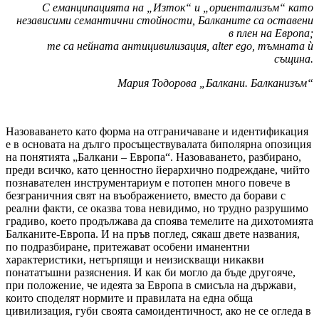
С еманципацията на „Изток“ и „ориентализъм“ като
независими семантични стойности, Балканите са оставени
в плен на Европа;
те
са нейната
антицивилизация, alter ego,
тъмната
ѝ
същина.
Мария Тодорова „Балкани. Балканизъм“
Назоваването като форма на отграничаване и идентификация
е в основата на дълго просъществувалата биполярна опозиция
на понятията „Балкани – Европа“. Назоваването, разбирано,
преди всичко, като ценностно йерархично подреждане, чийто
познавателен инструментариум е потопен много повече в
безграничния свят на въображението, вместо да борави с
реални факти, се оказва това невидимо, но трудно разрушимо
градиво, което продължава да споява темелите на дихотомията
Балканите-Европа. И на пръв поглед, сякаш двете названия,
по подразбиране, притежават особени иманентни
характеристики, нетърпящи и неизискващи никакви
понататъшни разяснения. И как би могло да бъде другояче,
при положение, че идеята за Европа в смисъла на държави,
които споделят нормите и правилата на една обща
цивилизация, губи своята самоидентичност, ако не се огледа в