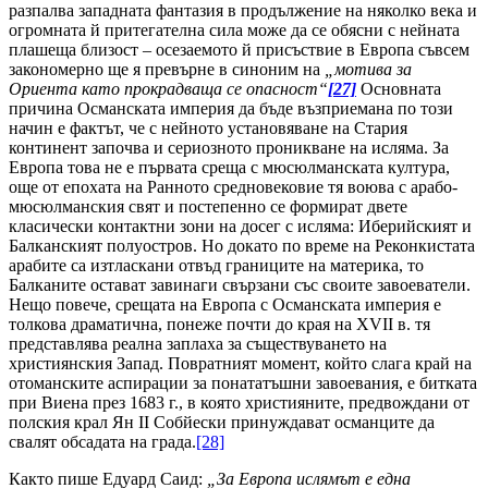
разпалва западната фантазия в продължение на няколко века и
огромната й притегателна сила може да се обясни с нейната
плашеща близост – осезаемото й присъствие в Европа съвсем
закономерно ще я превърне в синоним на
„мотива за
Ориента като прокрадваща се опасност“
[27]
Основната
причина Османската империя да бъде възприемана по този
начин е фактът, че с нейното установяване на Стария
континент започва и сериозното проникване на исляма. За
Европа това не е първата среща с мюсюлманската култура,
още от епохата на Ранното средновековие тя воюва с арабо-
мюсюлманския свят и постепенно се формират двете
класически контактни зони на досег с исляма: Иберийският и
Балканският полуостров. Но докато по време на Реконкистата
арабите са изтласкани отвъд границите на материка, то
Балканите остават завинаги свързани със своите завоеватели.
Нещо повече, срещата на Европа с Османската империя е
толкова драматична, понеже почти до края на XVII в. тя
представлява реална заплаха за съществуването на
християнския Запад. Повратният момент, който слага край на
отоманските аспирации за понататъшни завоевания, е битката
при Виена през 1683 г., в която християните, предвождани от
полския крал Ян II Собйески принуждават османците да
свалят обсадата на града.
[28]
Както пише Едуард Саид:
„За Европа ислямът е една