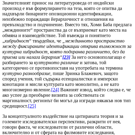
Значителният принос на литературоведа от индийски
произход е във формулирането на теза, която се опитва да
надхвърли бинарните опозиционни идентификации,
неизбежно пораждащи йерархичност и отношения на
превъзходство и подчинение. Вместо тях, Хоми Баба предлага
„междинните“ пространства да се възприемат като места на
обмяна и взаимодействие. Той въвежда и понятието
„
хибридност
“ твърдейки, че
„междинното пространство
между фиксираните идентификации открива възможност за
културна хибридност, която подхранва различието, без да
приема или налага йерархия“
[23]
За него основополагащо е
разбирането за
културното различие
и затова, той
категорично се противопоставя на употребата на термина
културно разнообразие,
пише Зринка Блажевич, защото
според учения, той съдържа есенциалистки и имперски
конотации и мисли културата като монолитно, а не като
многоизмерно явление.
[24]
Важният извод, който следва е, че
ако успее да преобърне визията за собствената си
маргиналност, регионът би могъл да изгради някакъв нов тип
средищност.
[25]
За концептуалното въздействие на цитираната теория и за
големите изследователски перспективи, разкрити от нея,
говори факта, че изследователи от различни области,
включително и от сферата на филмовите изследвания,