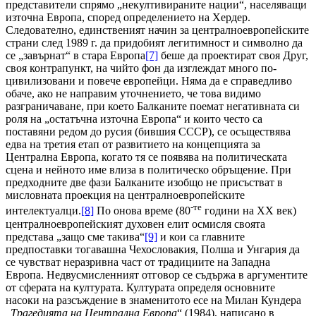
представители спрямо „некултивираните нации“, населяващи
източна Европа, според определението на Хердер.
Следователно, единственият начин за централноевропейските
страни след 1989 г. да придобият легитимност и символно да
се „завърнат“ в стара Европа
[7]
беше да проектират своя Друг,
своя контрапункт, на чийто фон да изглеждат много по-
цивилизовани и повече европейци. Няма да е справедливо
обаче, ако не направим уточнението, че това видимо
разграничаване, при което Балканите поемат негативната си
роля на „остатъчна източна Европа“ и които често са
поставяни редом до русия (бившия СССР), се осъществява
едва на третия етап от развитието на концепцията за
Централна Европа, когато тя се появява на политическата
сцена и нейното име влиза в политическо обръщение. При
предходните две фази Балканите изобщо не присъстват в
мисловната проекция на централноевропейските
-те
интелектуалци.
[8]
По онова време (80
години на ХХ век)
централноевропейският духовен елит осмисля своята
представа „защо сме такива“
[9]
и кои са главните
предпоставки тогавашна Чехословакия, Полша и Унгария да
се чувстват неразривна част от традициите на Западна
Европа. Недвусмисленният отговор се съдържа в аргументите
от сферата на културата. Културата определя основните
насоки на разсъждение в знаменитото есе на Милан Кундера
„Трагедията на Централна Европа
“ (1984), написано в