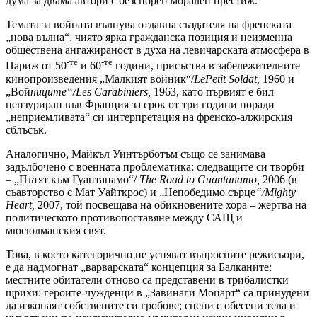
дума за двама автори с безспорен морален престиж.
Темата за войната вълнува отдавна създателя на френската
„нова вълна“, чиято ярка гражданска позиция и неизменна
обществена ангажираност в духа на левичарската атмосфера в
-те
-те
Париж от 50
и 60
години, присъства в забележителните
кинопроизведения „Малкият войник“/
Le
Petit Soldat,
1960 и
„Вой
ниците“/Les
Carabiniers,
1963, като първият е бил
цензуриран във Франция за срок от три години поради
„неприемливата“ си интерпретация на френско-алжирския
сблъсък.
Аналогично, Майкъл Уинтърботъм също се занимава
задълбочено с военната проблематика: следващите си творби
– „Пътят към Гуантанамо“/
The Road to Guantanamo,
2006 (в
съавторство с Мат Уайткрос) и „Непобедимо сърце
“/
Mighty
Heart,
2007, той посвещава на обикновените хора – жертва на
политическото противопоставяне между САЩ и
мюсюлманския свят.
Това, в което категорично не успяват въпросните режисьори,
е да надмогнат „варварската“ концепция за Балканите:
местните обитатели отново са представени в трибалистки
щрихи: героите-чужденци в „Завинаги Моцарт“ са принудени
да изкопаят собствените си гробове; сцени с обесени тела и