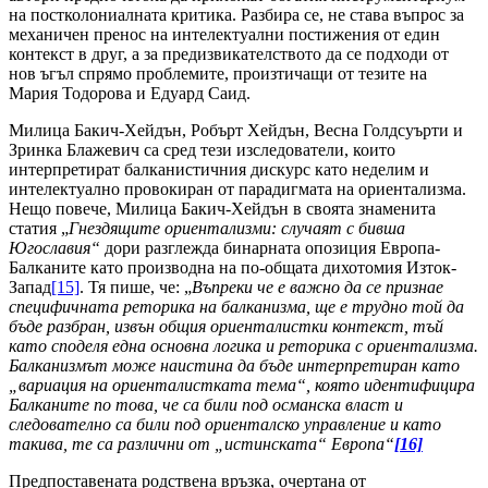
на постколониалната критика. Разбира се, не става въпрос за
механичен пренос на интелектуални постижения от един
контекст в друг, а за предизвикателството да се подходи от
нов ъгъл спрямо проблемите, произтичащи от тезите на
Мария Тодорова и Едуард Саид.
Милица Бакич-Хейдън, Робърт Хейдън, Весна Голдсуърти и
Зринка Блажевич са сред тези изследователи, които
интерпретират балканистичния дискурс като неделим и
интелектуално провокиран от парадигмата на ориентализма.
Нещо повече, Милица Бакич-Хейдън в своята знаменита
статия „
Гнездящите ориентализми: случаят с бивша
Югославия“
дори разглежда бинарната опозиция Европа-
Балканите като производна на по-общата дихотомия Изток-
Запад
[15]
. Тя пише, че: „
Въпреки че е важно да се признае
специфичната реторика на балканизма, ще е трудно той да
бъде разбран, извън общия ориенталистки контекст, тъй
като споделя една основна логика и реторика
с ориентализма.
Балканизмът може наистина да бъде интерпретиран като
„вариация на ориенталистката тема“, която идентифицира
Балканите по това, че са били под османска власт и
следователно са били под ориенталско управление и като
такива, те са различни от „истинската“ Европа“
[16]
Предпоставената родствена връзка, очертана от