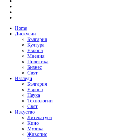
Home
Дискусии
България
Култура
Европа
Мнения
Политика
Бизнес
Свят
Изгледи
България
Европа
Наука
Технологии
Свят
Изкуство
Литература
Кино
Музика
Живопис