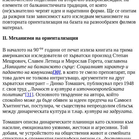
елементи от балканистичната традиция, от която
(не)съзнателно черпят идеи и наративни форми. Ще се опитам
да разкрия тази зависимост като изследвам механизмите на
повторната ориентализация на базата на разнообразен филмов
материал.
II. Механизми на ориентализация
-те
В началото на 90
години от печат излиза книгата на трима
американски изследователи от хърватски произход Степан
Мещрович, Славен Летица и Мирослав Горета, озаглавена
„
Навиците на балканското сърце: Социалният характер и
падането на комунизма
[30]
, в която те смело преповтарят, при
това далеч не толкова интригуващо, аргументите на друг
хърватски емигрант – Динко Томашич, публикувал през 1948
г. своя труд
„Личност и култура в източноевропейската
политика
“
[31]
. Основното твърдение на автора, който
спокойно може да бъде обявен за идеен предтеча на Самюел
Хънтингтън, постулира, че съществува непреодолим сблъсък
между динарическата култура и т.нар.
култура на задругата.
Томашич описва динарическите планинци като склонни към
насилие, емоционално уязвими, жестоки и агресивни. Той
добавя, че устройството на обществения живот и семейната
структура в споменатия географски регион са „
достатъчни,