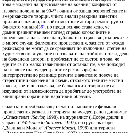
това е моделът на пресъздаване на военния конфликт от
те
първата половина на 90-
години от западноевропейските и
американските творци, чийто анализ разкрива известни
прилики с начина, по който местните автори реконструират
близкото минало
[36]
, но преди всичко става ясно, че
доминиращият външен поглед спрямо юговойните е
определящ за нагласите на публиката по цял свят, въпреки че
в много случаи филмовите произведения, заснети от чужди
режисьори не могат да се сравняват по дълбочина, степен на
художествено внушение и познавателна стойност с тези, дело
на балкански автори. и проблемът не се състои в това, че
едните са по-малко талантливи от останалите, а че подходът
на първите (на чуждестранните режисьори) на
интерпретативно равнище разчита значително повече на
стереотипни обяснения и схеми, отколкото техните местни
колеги, което не означава, че балканските творци не са
изкушени от възможността да прибягнат до употребата на
клиширани образи или наративни образци.
сюжетът в преобладаващата част от западните филмови
произведения разказва историята на чуждестранен дипломат
(„Спасителят“/
Savior,
1998), на журналист („Добре дошли в
Сараево
“/
Welcome to Sarajevo,
1997), на група актьори
(„Завинаги Моцарт
“/
Forever Mozart,
1996) или туристи