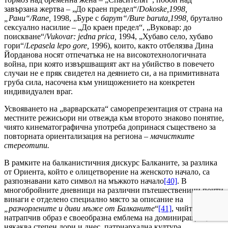
завързана жертва – „До краен предел“/
D
о
koske,1998,
„Рани
“
/Rane,
1998, „Буре с
барут“/
Bure baruta,1998,
брутално
сексуално насилие – „До краен предел“, „Вуковар: до
поискване“/
Vukovar: jedna prica,
1994, „Хубаво село, хубаво
гори“/
Lepa
sela lepo gore,
1996), които, както отбелязва Дина
Йорданова носят отпечатъка не на високотехнологичната
война, при която извършващият акт на убийство в повечето
случаи не е пряк свидетел на деянието си, а на примитивната
груба сила, насочена към унищожението на конкретен
индивидуален враг.
Усвояването на „варварската“ саморепрезентация от страна на
местните режисьори ни отвежда към второто знаково понятие,
чиято кинематографична употреба допринася съществено за
повторната ориентализация на региона –
мачистките
стереотипи.
В рамките на балканистичния дискурс Балканите, за разлика
от Ориента, който е олицетворение на женското начало, са
разпознавани като символ на мъжкото начало
[40]
. В
многобройните дневници на различни пътешественици почти
винаги е отделено специално място за описание на
„разчорлените и диви мъже от Балканите
“
[41]
, чийто
натрапчив образ е своеобразна емблема на доминиращата, в
някаква степен дори и днес, патриархална култура.