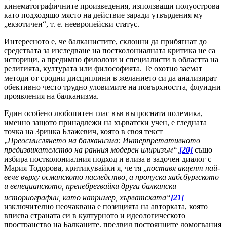
кинематографичните произведения, използващи полуострова
като подходящо място на действие заради утвърдения му
„екзотичен“, т. е. неевропейски статус.
Интересното е, че балканистите, склонни да прибягнат до
средствата за изследване на постколониалната критика не са
историци, а предимно филолози и специалисти в областта на
религията, културата или философията. Те охотно заемат
методи от сродни дисциплини в желанието си да анализират
обективно често трудно уловимите на повърхността, флуидни
проявления на балканизма.
Един особено любопитен глас във въпросната полемика,
именно защото принадлежи на хърватски учен, е гледната
точка на Зринка Блажевич, която в своя текст
„
Преосмислянето на балканизма: Интерпретативното
предизвикателство на ранния модерен илиризъм“,
[20]
също
избира постколониалния подход и влиза в задочен диалог с
Мария Тодорова, критикувайки я, че тя „
поставя акцент най-
вече върху османското наследство, а пропуска хабсбургското
и венецианското, пренебрегвайки други балкански
историографии,
като например, хърватската“
[21]
изключително неочаквана е позицията на авторката, която
вписва страната си в културното и идеологическото
пространство на Балканите, предвид постоянните домогвания