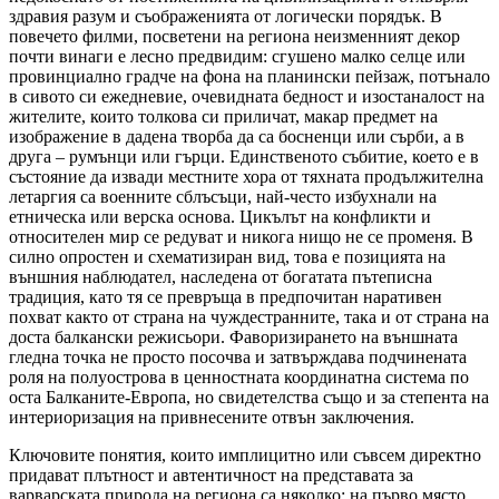
здравия разум и съображенията от логически порядък. В
повечето филми, посветени на региона неизменният декор
почти винаги е лесно предвидим: сгушено малко селце или
провинциално градче на фона на планински пейзаж, потънало
в сивото си ежедневие, очевидната бедност и изостаналост на
жителите, които толкова си приличат, макар предмет на
изображение в дадена творба да са босненци или сърби, а в
друга – румънци или гърци. Единственото събитие, което е в
състояние да извади местните хора от тяхната продължителна
летаргия са военните сблъсъци, най-често избухнали на
етническа или верска основа. Цикълът на конфликти и
относителен мир се редуват и никога нищо не се променя. В
силно опростен и схематизиран вид, това е позицията на
външния наблюдател, наследена от богатата пътеписна
традиция, като тя се превръща в предпочитан наративен
похват както от страна на чуждестранните, така и от страна на
доста балкански режисьори. Фаворизирането на външната
гледна точка не просто посочва и затвърждава подчинената
роля на полуострова в ценностната координатна система по
оста Балканите-Европа, но свидетелства също и за степента на
интериоризация на привнесените отвън заключения.
Ключовите понятия, които имплицитно или съвсем директно
придават плътност и автентичност на представата за
варварската природа на региона са няколко: на първо място,