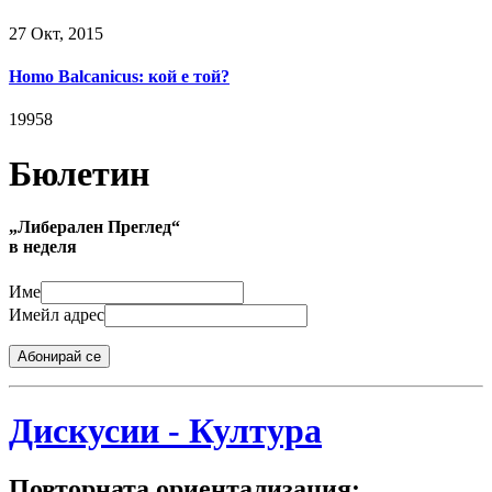
27 Окт, 2015
Homo Balcanicus: кой e той?
19958
Бюлетин
„Либерален Преглед“
в неделя
Име
Имейл адрес
Абонирай се
Дискусии - Култура
Повторната ориентализация: