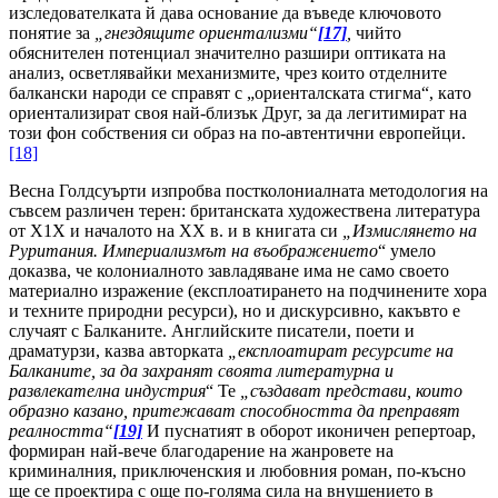
изследователката й дава основание да въведе ключовото
понятие за
„гнездящите ориентализми“
[17]
,
чийто
обяснителен потенциал значително разшири оптиката на
анализ, осветлявайки механизмите, чрез които отделните
балкански народи се справят с „ориенталската стигма“, като
ориентализират своя най-близък Друг, за да легитимират на
този фон собствения си образ на по-автентични европейци.
[18]
Весна Голдсуърти изпробва постколониалната методология на
съвсем различен терен: британската художествена литература
от Х1Х и началото на ХХ в. и в книгата си
„Измислянето на
Руритания. Империализмът на въображението
“ умело
доказва, че колониалното завладяване има не само своето
материално изражение (експлоатирането на подчинените хора
и техните природни ресурси), но и дискурсивно, какъвто е
случаят с Балканите. Английските писатели, поети и
драматурзи, казва авторката
„експлоатират ресурсите на
Балканите, за да захранят своята литературна и
развлекателна индустрия
“ Те
„създават представи, които
образно казано, притежават способността да преправят
реалността“
[19]
И пуснатият в оборот иконичен репертоар,
формиран най-вече благодарение на жанровете на
криминалния, приключенския и любовния роман, по-късно
ще се проектира с още по-голяма сила на внушението в