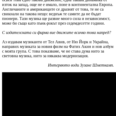
изток на запад, още не е имало, поне в континентална Европа.
Англичаните и американците се дразнят от това, те не са
свикнали на такова нещо: веднъж те самите да не бъдат
пионери. Тази музика ще развие много сила и независимост,
може би също като пънк-рокът през седемдесетте години.
С издателската си фирма вие движите всичко това напред?
Аз издавам музиканти от Тел Авив, от Ню Йорк и Украйна,
направих музиката за новия филм на Фатих Акин и нов албум
с моята група. С това показваме, че не става дума нито за
световна музика, нито за някаква модернизация.
Интервюто води Зузане Шметкамп.