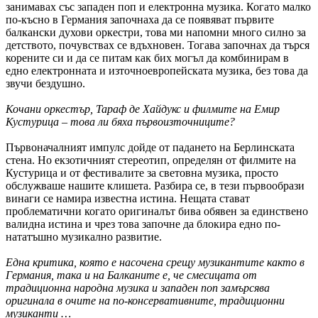
занимавах със западен поп и електронна музика. Когато малко
по-късно в Германия започнаха да се появяват първите
балкански духови оркестри, това ми напомни много силно за
детството, почувствах се вдъхновен. Тогава започнах да търся
корените си и да се питам как бих могъл да комбинирам в
едно електронната и източноевропейската музика, без това да
звучи бездушно.
Кочани оркестър, Тараф де Хайдукс и филмите на Емир
Кустурица – това ли бяха първоизточниците?
Първоначалният импулс дойде от падането на Берлинската
стена. Но екзотичният стереотип, определян от филмите на
Кустурица и от фестивалите за световна музика, просто
обслужваше нашите клишета. Разбира се, в тези първообрази
винаги се намира известна истина. Нещата стават
проблематични когато оригиналът бива обявен за единствено
валидна истина и чрез това започне да блокира едно по-
нататъшно музикално развитие.
Една критика, която е насочена срещу музикантите както в
Германия, така и на Балканите е, че смесицата от
традиционна народна музика и западен поп замърсява
оригинала в очите на по-консервативните, традиционни
музиканти …