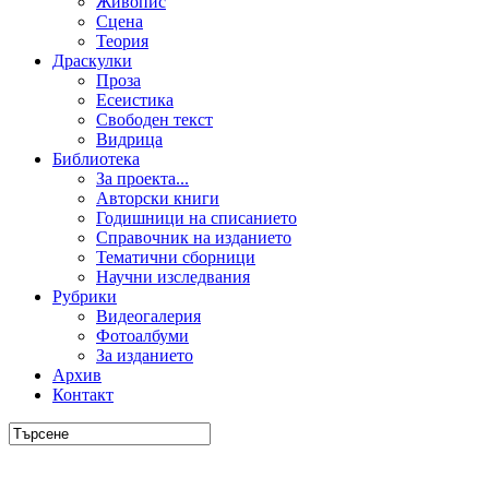
Живопис
Сцена
Теория
Драскулки
Проза
Есеистика
Свободен текст
Видрица
Библиотека
За проекта...
Авторски книги
Годишници на списанието
Справочник на изданието
Тематични сборници
Научни изследвания
Рубрики
Видеогалерия
Фотоалбуми
За изданието
Архив
Контакт