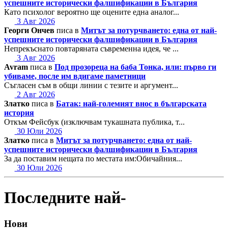
успешните исторически фалшификации в България
Като психолог вероятно ще оцените една аналог...
3 Авг 2026
Георги Ончев
писа в
Митът за потурчването: една от най-
успешните исторически фалшификации в България
Непрекъснато повтаряната съвременна идея, че ...
3 Авг 2026
Avram
писа в
Под прозореца на баба Тонка, или: първо ги
убиваме, после им вдигаме паметници
Съгласен съм в общи линии с тезите и аргумент...
2 Авг 2026
Златко
писа в
Батак: най-големият внос в българската
история
Откъм Фейсбук (изключвам тукашната публика, т...
30 Юли 2026
Златко
писа в
Митът за потурчването: една от най-
успешните исторически фалшификации в България
За да поставим нещата по местата им:Обичайния...
30 Юли 2026
Последните най-
Нови