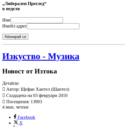
„Либерален Преглед“
в неделя
Име
Имейл адрес
Абонирай се
Изкуство - Музика
Новост от Изтока
Детайли
Автор: Щефан Хантел (Шантел)
Създадена на 03 февруари 2010
Посещения: 13993
4 мин. четене
Facebook
X