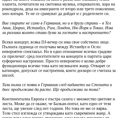
хлапета, почитатели на световна музика, откриватели, хора на
рокендрола, деца на имигранти от второ или трето поколение,
хип-хопъри. Те не се срамуват да дойдат и с родителите си.
Вие свирите не само в Германия, но и в други страни – в Тел
Авив, Цюрих, Истанбул, Рим, Лондон, Ню Йорк и Токио. Има
ли разлики когато става дума за гостите и настроението?
Всеки концерт, всяка
DJ-вечер си има свое собствено лице.
Пълната лудница се получава между Истанбул и Осло:
невероятен спектакъл. Но в едно отношение всички градове
си приличат: сред посетителите на концерти и партита цари
еуфорично настроение. Просто невероятно е колко добре
функционира всичко това като музикален жанр. Отварят се
катинари, допускат се настроения, които доскоро се считаха за
uncool.
Тази вълна се появи в Германия след падането на Стената и
днес продължава да расте. Ще продължава ли това?
Континентална Европа е пъстра салата с множество цветове и
листа. Може да се окаже, че Балкан-попът, като едно от тези
листа, ще увехне след пет години. Но това не ми се вярва.
Този стил изглежда се утвърждава като съвременен жанр. А
освен това едно такова движение, една такава динамика от