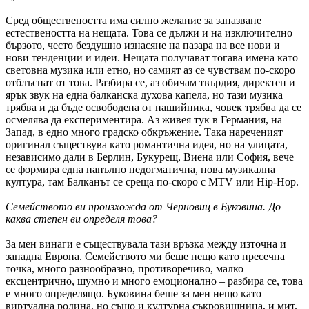
Сред обществеността има силно желание за запазване
естествеността на нещата. Това се дължи и на изключително
бързото, често бездушно изнасяне на пазара на все нови и
нови тенденции и идеи. Нещата получават тогава имена като
световна музика или етно, но самият аз се чувствам по-скоро
отблъснат от това. Разбира се, аз обичам твърдия, директен и
ярък звук на една балканска духова капела, но тази музика
трябва и да бъде освободена от нашийника, човек трябва да се
осмелява да експериментира. Аз живея тук в Германия, на
Запад, в едно много градско обкръжение. Така нареченият
оригинал съществува като романтична идея, но на улицата,
независимо дали в Берлин, Букурещ, Виена или София, вече
се формира една напълно недогматична, нова музикална
култура, там Балканът се среща по-скоро с MTV или Hip-Hop.
Семейството ви произхожда от Черновиц в Буковина. До
каква степен ви определя това?
За мен винаги е съществувала тази връзка между източна и
западна Европа. Семейството ми беше нещо като пресечна
точка, много разнообразно, противоречиво, малко
ексцентрично, шумно и много емоционално – разбира се, това
е много определящо. Буковина беше за мен нещо като
виртуална родина, но също и културна съкровищница, и мит.