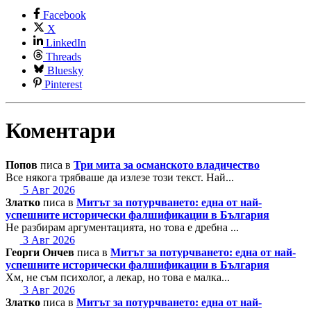
Facebook
X
LinkedIn
Threads
Bluesky
Pinterest
Коментари
Попов
писа в
Три мита за османското владичество
Все някога трябваше да излезе този текст. Най...
5 Авг 2026
Златко
писа в
Митът за потурчването: една от най-
успешните исторически фалшификации в България
Не разбирам аргументацията, но това е дребна ...
3 Авг 2026
Георги Ончев
писа в
Митът за потурчването: една от най-
успешните исторически фалшификации в България
Хм, не съм психолог, а лекар, но това е малка...
3 Авг 2026
Златко
писа в
Митът за потурчването: една от най-