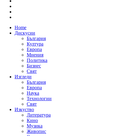
Home
Дискусии
България
Култура
Европа
Мнения
Политика
Бизнес
Свят
Изгледи
България
Европа
Наука
Технологии
Свят
Изкуство
Литература
Кино
Музика
Живопис