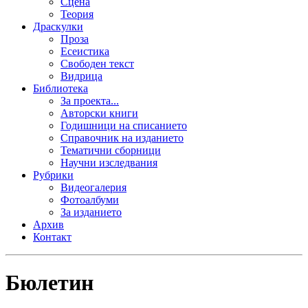
Сцена
Теория
Драскулки
Проза
Есеистика
Свободен текст
Видрица
Библиотека
За проекта...
Авторски книги
Годишници на списанието
Справочник на изданието
Тематични сборници
Научни изследвания
Рубрики
Видеогалерия
Фотоалбуми
За изданието
Архив
Контакт
Бюлетин