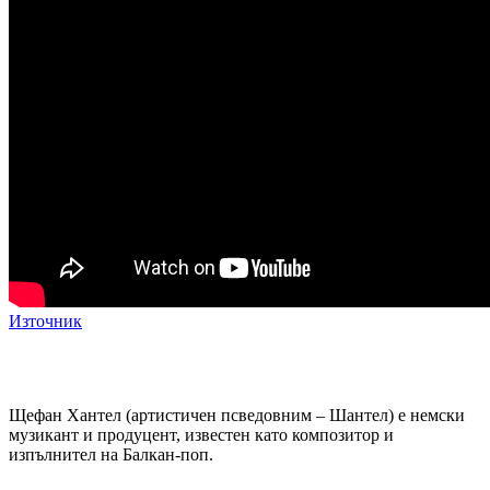
Източник
Щефан Хантел (артистичен псведовним – Шантел) е немски
музикант и продуцент, известен като композитор и
изпълнител на Балкан-поп.