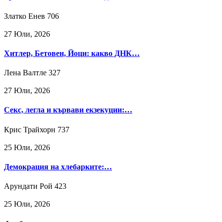
Златко Енев
706
27 Юли, 2026
Хитлер, Бетовен, Йоци: какво ДНК…
Лена Валтле
327
27 Юли, 2026
Секс, легла и кървави екзекуции:…
Крис Трайхорн
737
25 Юли, 2026
Демокрация на хлебарките:…
Арундати Рой
423
25 Юли, 2026