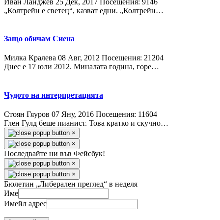
Иван Ланджев
25 Дек, 2017
Посещения: 9146
„Колтрейн е светец“, казват едни. „Колтрейн…
Защо обичам Сиена
Милка Кралева
08 Авг, 2012
Посещения: 21204
Днес е 17 юли 2012. Миналата година, горе…
Чудото на интерпретацията
Стоян Гяуров
07 Яну, 2016
Посещения: 11604
Глен Гулд беше пианист. Това кратко и скучно…
×
×
Последвайте ни във Фейсбук!
×
×
Бюлетин „Либерален преглед“ в неделя
Име
Имейл адрес