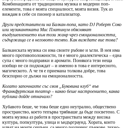
Комбинацията от традиционна музика и модерни поп-
елементи, това е моята специалност, моята визия. Тук аз
виждам в себе си пионер и катализатор.
Други представители на Балкан-попа, като
DJ
Роберт Соко
или музикантката Мис Платинум обясняват
въодушевлението към този жанр чрез емоционалността,
съдържаща се в неговото темпо. Как виждате вие това?
Балканската музика си има своите ръбове и ъгли. В нея има
много противоположности, тя е много диалектическа – една
супа с много подправки и аромати. Понякога тези неща
изобщо не си подхождат – и именно в това е интересното,
магическото. А че тя е приемана толкова добре, това
безспорно се дължи на емоционалността.
Когато започнахте със своя „Буковина клуб“ във
Франкфуртския театър – какво беше настроението, каква
публика дойде отначало?
Хубавото беше, че това беше едно неутрално, обществено
пространство, което тепърва трябваше да бъде посветено. С
моята музика аз работя в пространствата между висока
култура, попкултура, улица и ъндърграунд. Хората, които
идват на моите сешъни, са много различни: пънкове, техно-