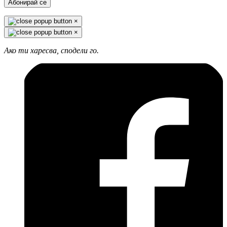
Абонирай се
×
×
Ако ти харесва, сподели го.