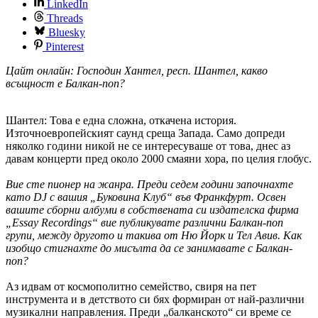
LinkedIn
Threads
Bluesky
Pinterest
Цайт онлайн: Господин Хантел, респ. Шантел, какво
всъщност е Балкан-поп?
Шантел: Това е една сложна, откачена история.
Източноевропейският саунд среща Запада. Само допреди
няколко години никой не се интересуваше от това, днес аз
давам концерти пред около 2000 смаяни хора, по целия глобус.
Вие сте пионер на жанра. Преди седем години започнахте
като
DJ
с вашия „Буковина Клуб“ във Франкфурт. Освен
вашите сборни албуми в собствената си издателска фирма
„
Essay
Recordings
“ вие
публикувате различни Балкан-поп
групи, между другото и такива от Ню Йорк и Тел Авив. Как
изобщо стигнахте до мисълта да се занимавате с Балкан-
поп?
Аз идвам от космополитно семейство, свиря на пет
инструмента и в детството си бях формиран от най-различни
музикални направления. Преди „балканското“ си време се