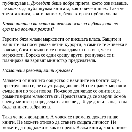
публикувана.
Джевдет
беше добре приета, което означаваше,
че можах да публикувам книгата, която вече пишех. Така че
третата книга, която написах, беше втората публикувана.
Какво направи книгата ви невъзможна за публикуване по
време на военния режим?
Героите бяха млади марксисти от висшата класа. Бащите и
майките им посещаваха летни курорти, а самите те живееха в
големи, богати къщи и се наслаждаваха на това, че са
марксисти. Бореха се едни срещу други, ревнуваха се и
планираха да взривят министър-председателя.
Позлатени революционни кръгове?
Младежи от висшето общество с навиците на богати хора,
преструващи се, че са ултра-радикали. Но не правех морални
съждения по този повод. По-скоро донякъде се опитвах да
романтизирам младостта си. Представата да се хвърли бомба
срещу министър-председателя щеше да бъде достатъчна, за да
бъде книгата забранена.
Така че не я довърших. А човек се променя, докато пише
книги. Не можете отново да станете същата личност. Не
можете да продължите както преди. Всяка книга, която пише