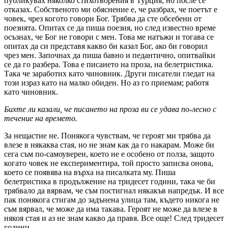
публикувах няколко стихотворения в Турция, но после се
отказах. Собственото ми обяснение е, че разбрах, че поетът е
човек, чрез когото говори Бог. Трябва да сте обсебени от
поезията. Опитах се да пиша поезия, но след известно време
осъзнах, че Бог не говори с мен. Това ме натъжи и тогава се
опитах да си представя какво би казал Бог, ако би говорил
чрез мен. Започнах да пиша бавно и педантично, опитвайки
се да го разбера. Това е писането на проза, на белетристика.
Така че заработих като чиновник. Други писатели гледат на
този израз като на малко обиден. Но аз го приемам; работя
като чиновник.
Бихте ли казали, че писането на проза ви се удава по-лесно с
течение на времето.
За нещастие не. Понякога чувствам, че героят ми трябва да
влезе в някаква стая, но не знам как да го накарам. Може би
сега съм по-самоуверен, което не е особено от полза, защото
когато човек не експериментира, той просто записва онова,
което се появява на върха на писалката му. Пиша
белетристика в продължение на тридесет години, така че би
трябвало да вярвам, че съм постигнал някакъв напредък. И все
пак понякога стигам до задънена улица там, където никога не
съм вярвал, че може да има такава. Героят не може да влезе в
някоя стая и аз не знам какво да правя. Все още! След тридесет
години.