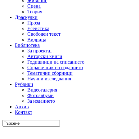
Живопис
Сцена
Теория
Драскулки
Проза
Есеистика
Свободен текст
Видрица
Библиотека
За проекта...
Авторски книги
Годишници на списанието
Справочник на изданието
Тематични сборници
Научни изследвания
Рубрики
Видеогалерия
Фотоалбуми
За изданието
Архив
Контакт