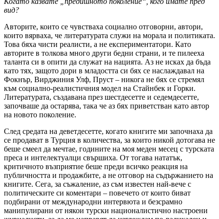
Когато казвате „предишното поколение“, кого имате пред
вид?
Авторите, които се чувстваха социално отговорни, автори,
които вярваха, че литературата служи на морала и политиката.
Това бяха чисти реалисти, а не експериментатори. Като
авторите в толкова много други бедни страни, и те пилееха
таланта си в опити да служат на нацията. Аз не исках да бъда
като тях, защото дори в младостта си бях се наслаждавал на
Фокнър, Вирджиния Улф, Пруст – никога не бях се стремял
към социално-реалистичния модел на Стайнбек и Горки.
Литературата, създавана през шестдесетте и седемдесетте,
започваше да остарява, така че аз бях приветстван като автор
на новото поколение.
След средата на деветдесетте, когато книгите ми започнаха да
се продават в Турция в количества, за които никой дотогава не
беше смеел да мечтае, годините на моя меден месец с турската
преса и интелектуалци свършиха. От тогава нататък,
критичното възприятие беше преди всичко реакция на
публичността и продажбите, а не отговор на съдържанието на
книгите. Сега, за съжаление, аз съм известен най-вече с
политическите си коментари – повечето от които биват
подбирани от международни интервюта и безсрамно
манипулирани от някои турски националистично настроени