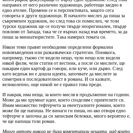
направих от него различни художници, работещи заедно в
едно ателие. Промени се и перспективата, защото сега
говореха и други художници. В началото мислех да пиша за
съвременен художник, но след това си помислих, че този
турски художник ще се получи твърде неоригинален, твърде
повлиян от Запада, така че се върнах назад във времето, за да
пиша за миниатюристите. Така намерих темата си.
Някои теми правят необходими определени формални
нововъведения или разказвачески стратегии. Понякога,
например, тъкмо сте видели нещо, чули нещо или видели
някой филм, чели статия от вестник, а после си мислите, ще
накарам един картоф да говори, или куче, или дърво. След
като веднъж ви е дошла идеята, започвате да мислите за
симетрия и последователност в романа. И си казвате,
великолепно, още никой не е правил това преди.
И накрая, има неща, за които мисля в продължение на години.
Може да ми хрумнат идеи, които споделям с приятелите си.
Имам множество тефтерчета за евентуалните романи, които
може би ще напиша. Не винаги ги пиша, но ако отворя едно
тефтерче и започна да си записвам бележки, много вероятно е,
че ще напиша този роман.
Много автори никога не биха коментирали нещата, над които