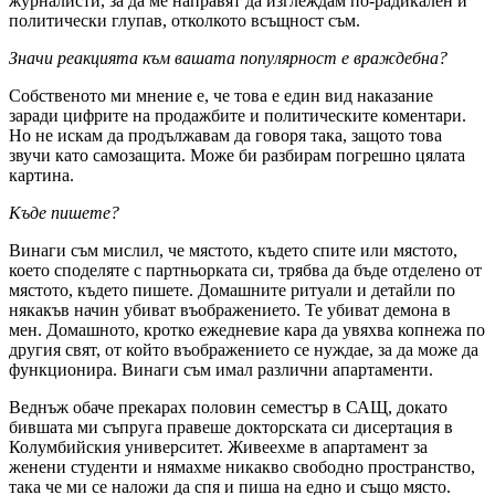
журналисти, за да ме направят да изглеждам по-радикален и
политически глупав, отколкото всъщност съм.
Значи реакцията към вашата популярност е враждебна?
Собственото ми мнение е, че това е един вид наказание
заради цифрите на продажбите и политическите коментари.
Но не искам да продължавам да говоря така, защото това
звучи като самозащита. Може би разбирам погрешно цялата
картина.
Къде пишете?
Винаги съм мислил, че мястото, където спите или мястото,
което споделяте с партньорката си, трябва да бъде отделено от
мястото, където пишете. Домашните ритуали и детайли по
някакъв начин убиват въображението. Те убиват демона в
мен. Домашното, кротко ежедневие кара да увяхва копнежа по
другия свят, от който въображението се нуждае, за да може да
функционира. Винаги съм имал различни апартаменти.
Веднъж обаче прекарах половин семестър в САЩ, докато
бившата ми съпруга правеше докторската си дисертация в
Колумбийския университет. Живеехме в апартамент за
женени студенти и нямахме никакво свободно пространство,
така че ми се наложи да спя и пиша на едно и също място.