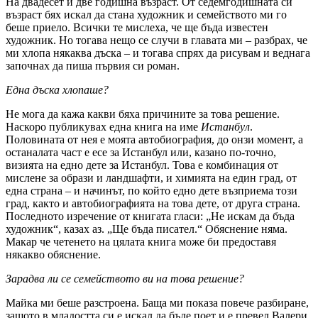
На двадесет и две годишна възраст. От седемгодишната си
възраст бях искал да стана художник и семейството ми го
беше приело. Всички те мислеха, че ще бъда известен
художник. Но тогава нещо се случи в главата ми – разбрах, че
ми хлопа някаква дъска – и тогава спрях да рисувам и веднага
започнах да пиша първия си роман.
Една дъска хлопаше?
Не мога да кажа какви бяха причините за това решение.
Наскоро публикувах една книга на име
Истанбул
.
Половината от нея е моята автобиография, до онзи момент, а
останалата част е есе за Истанбул или, казано по-точно,
визията на едно дете за Истанбул. Това е комбинация от
мислене за образи и ландшафти, и химията на един град, от
една страна – и начинът, по който едно дете възприема този
град, както и автобиографията на това дете, от друга страна.
Последното изречение от книгата гласи: „Не искам да бъда
художник“, казах аз. „Ще бъда писател.“ Обяснение няма.
Макар че четенето на цялата книга може би предоставя
някакво обяснение.
Зарадва ли се семейството ви на това решение?
Майка ми беше разстроена. Баща ми показа повече разбиране,
защото в младостта си е искал да бъде поет и е превел Валери