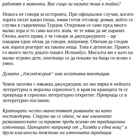
работят в момента. Вие също ли пазите това в тайна?
Никога не говоря за историята. При официални случаи, когато
хората питат какво пиша, имам готов отговор: роман, който се
случва в съвременна Турция. Откривам се само пред много
малко хора и то само когато знам, че те няма да ме наранят.
Онова, което правя, е че говоря за джунджуриите – ще
накарам един облак да говори, например. Обичам да гледам
как хората реагират на такива неща. Това е детинско. Правех
го много често докато пишех
Истанбул.
Мисълта ми е като на
малко игриво дете, опитващо се да покаже на баща си колко е
умно.
Думата „джунджурия“ има негативна конотация.
Човек започва с някаква джунджурия, но ако вярва в нейната
литературна и морална сериозност, в края на краищата тя се
превръща в сериозно литературно откритие. Превръща се в
литературно послание.
Критиците често окачествяват романите ви като
постмодерни. Струва ми се обаче, че вие извличате
разказваческите си трикове преди всичко от традиционни
източници. Цитирате например от „Хиляда и една нощ“ и
други класически текстове на източната традиция.