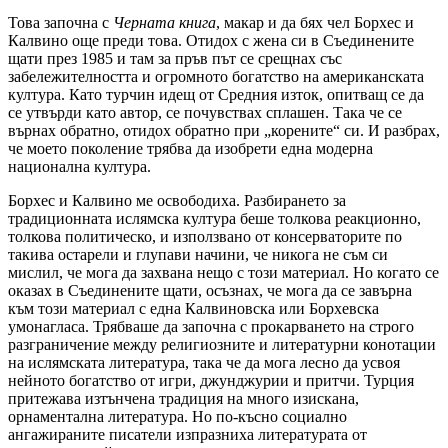
Това започна с
Черната книга
, макар и да бях чел Борхес и
Калвино още преди това. Отидох с жена си в Съединените
щати през 1985 и там за пръв път се срещнах със
забележителността и огромното богатство на американската
култура. Като турчин идещ от Средния изток, опитващ се да
се утвърди като автор, се почувствах сплашен. Така че се
върнах обратно, отидох обратно при „корените“ си. И разбрах,
че моето поколение трябва да изобрети една модерна
национална култура.
Борхес и Калвино ме освободиха. Разбирането за
традиционната ислямска култура беше толкова реакционно,
толкова политическо, и използвано от консерваторите по
такива остарели и глупави начини, че никога не съм си
мислил, че мога да захвана нещо с този материал. Но когато се
оказах в Съединените щати, осъзнах, че мога да се завърна
към този материал с една Калвиновска или Борхевска
умонагласа. Трябваше да започна с прокарването на строго
разграничение между религиозните и литературни конотации
на ислямската литература, така че да мога лесно да усвоя
нейното богатство от игри, джунджурии и притчи. Турция
притежава изтънчена традиция на много изискана,
орнаментална литература. Но по-късно социално
ангажираните писатели изпразниха литературата от