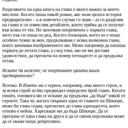
Разделянето на една книга на глави е много важно за моето
мислене. Когато пиша някой роман, ако знам цялата история
предварително – а в повечето случаи го знам – аз го разделям
на глави и си измислям детайлите, които трябва да се получат
във всяка от тях. Не започвам непременно с първата глава,
нито пък ги пиша по ред. Когато блокирам, което не е нещо
особено тежко за мен, продължавам с всяка възможна глава,
която занимава въображението ми. Може например да напиша
първата до петата глава, а след това, ако не ми доставя
удоволствие, да прескоча на номер петнадесет и да продължа
оттам.
Искате да кажете, че очертавате цялата книга
предварително?
Всичко. В
Името ми е червен
, например, има много герои, и
за всеки герой аз бях предвидил определен брой глави. Когато
пишех, понякога ми се искаше да продължа „да бъда“ някой от
героите. Така че, когато свърших една от главите на Шекюре,
може би глава седма, прескочих до глава единадесета, която
отново е нейна. Харесваше ми да бъда Шекюре. Да се
прескача от една глава на друга и да се сменя персонажа може
да се окаже нещо депресивно.