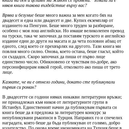
книга на ден и целият ми живот се промени.“ Имала ли е
някоя книга такова въздействие върху вас?
Врява и безумие
беше много важна за мен когато бях на
двадесет и една или двадесет и две. Купих екземпляр от
изданието на Пенгуин. Беше много труден за разбиране,
особено с моя лош английски. Но имаше великолепен превод
на турски, така че започнах да поставям турското и английско
издание едни до други на масата и да чета половин абзац от
едното, след което се прехвърлях на другото. Тази книга ми
повлия много силно. Онова, което остана, беше гласът, който
си създадох. Скоро започнах да пиша от първо лице
единствено число. Обикновено се чувствам по-добре, ако
персонифицирам някой герой, отколкото ако пиша от трето
лице.
Казвате, че ви е отнело години, докато сте публикували
първия си роман?
В двадесетте си години нямах никакви литературни връзки;
не принадлежах към никоя от литературните групи в
Истанбул. Единственият начин да публикувам първата си
книга беше да я предложа за литературен конкурс за
непубликувани ръкописи в Турция. Направих го и спечелих
наградата, която беше да бъда публикуван от голямо, добро
издателство. По онова време икономиката на Турция беше в