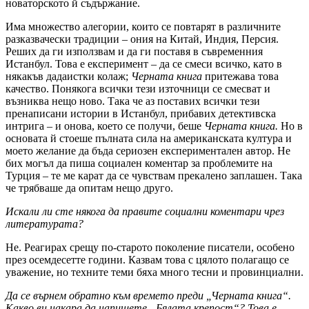
новаторското й съдържание.
Има множество алегории, които се повтарят в различните
разказвачески традиции – ония на Китай, Индия, Персия.
Реших да ги използвам и да ги поставя в съвременния
Истанбул. Това е експеримент – да се смеси всичко, като в
някакъв дадаистки колаж;
Черната книга
притежава това
качество. Понякога всички тези източници се смесват и
възниква нещо ново. Така че аз поставих всички тези
пренаписани истории в Истанбул, прибавих детективска
интрига – и онова, което се получи, беше
Черната книга.
Но в
основата й стоеше пълната сила на американската култура и
моето желание да бъда сериозен експериментален автор. Не
бих могъл да пиша социален коментар за проблемите на
Турция – те ме карат да се чувствам прекалено заплашен. Така
че трябваше да опитам нещо друго.
Искали ли сте някога да правите социални коментари чрез
литературата?
Не. Реагирах срещу по-старото поколение писатели, особено
през осемдесетте години. Казвам това с цялото полагащо се
уважение, но техните теми бяха много тесни и провинциални.
Да се върнем обратно към времето преди „Черната книга“.
Какво ви накара да напишете „Бялата крепост“? Това е