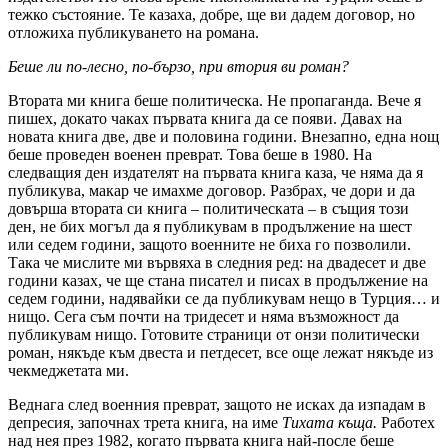
тежко състояние. Те казаха, добре, ще ви дадем договор, но
отложиха публикуването на романа.
Беше ли по-лесно, по-бързо, при втория ви роман?
Втората ми книга беше политическа. Не пропаганда. Вече я
пишех, докато чаках първата книга да се появи. Давах на
новата книга две, две и половина години. Внезапно, една нощ
беше проведен военен преврат. Това беше в 1980. На
следващия ден издателят на първата книга каза, че няма да я
публикува, макар че имахме договор. Разбрах, че дори и да
довърша втората си книга – политическата – в същия този
ден, не бих могъл да я публикувам в продължение на шест
или седем години, защото военните не биха го позволили.
Така че мислите ми вървяха в следния ред: на двадесет и две
години казах, че ще стана писател и писах в продължение на
седем години, надявайки се да публикувам нещо в Турция… и
нищо. Сега съм почти на тридесет и няма възможност да
публикувам нищо. Готовите страници от онзи политически
роман, някъде към двеста и петдесет, все още лежат някъде из
чекмеджетата ми.
Веднага след военния преврат, защото не исках да изпадам в
депресия, започнах трета книга, на име
Тихата къща.
Работех
над нея през 1982, когато първата книга най-после беше