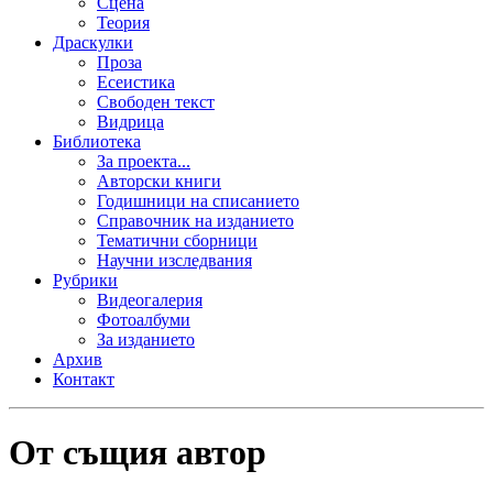
Сцена
Теория
Драскулки
Проза
Есеистика
Свободен текст
Видрица
Библиотека
За проекта...
Авторски книги
Годишници на списанието
Справочник на изданието
Тематични сборници
Научни изследвания
Рубрики
Видеогалерия
Фотоалбуми
За изданието
Архив
Контакт
От същия автор