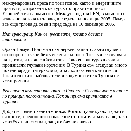
международната преса по този повод, както и енергичните
протести, отправени към турското правителство от
Европейския парламент и Международния PEN, в момента на
излизане на това интервю, в средата на ноември 2005, Памук
все още трябва да се яви пред съда на 16 декември 2005.
Интервюиращ: Как се чувствате, когато давате
интервюта?
Орхан Памук: Понякога съм нервен, защото давам глупави
отговори на някои безсмислени въпроси. Това ми се случва и
на турски, и на английски език. Говоря лош турски език и
произнасям глупави изречения. В Турция съм атакуван много
повече заради интервютата, отколкото заради книгите си.
Политическите наблюдатели и колумнистите в Турция не
четат романи.
Реакцията към вашите книги в Европа и Съединените щати е
по принцип положителна. Как ви приема критиката в
Турция?
Добрите години вече отминаха. Когато публикувах първите
си книги, предишното поколение от писатели залязваше, така
че аз бях приветстван, защото бях нов автор.