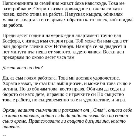
Напомнянията за семейния живот бяха навсякъде. Това ме
разстройваше. Сутрин казвах довиждане на жена си като
човек, който отива на работа. Напусках къщата, обикалях
малко из квартала и се връщах обратно като човек, който идва
на работа.
Преди десет години намерих един апартамент точно над
Босфора, с изглед към стария град. Той може би има една от
най-добрите гледки към Истанбул. Намира се на двадесет и
пет минути път пеша от мястото, където живея. Всеки ден
прекарвам по около десет часа там.
Десет часа на ден?
Да, аз съм голям работяга. Това ми доставя удоволствие.
Хората казват, че съм бил амбициозен, и може би това също е
истина. Но аз обичам това, което правя. Обичам да седя на
бюрото си като дете, играещо с играчките си По същество
това е работа, но същевременно то е и удоволствие, и игра.
Орхан, вашият съименник и разказвач от „Сняг“, описва себе
си като чиновник, който сяда да работи всеки ден по едно и
също време. Притежавате ли същата дисциплина, когато
пишете?