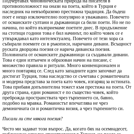
Подчертавах чиновническата природа на писателя в
противоположност на онази на поета, който в Турция е
наследник на невъобразимо престижна традиция. Да бъдеш
поет е нещо изключително популярно и уважавано. Повечето
от османските султани и държавници са били поети. Но не по
начина, по който възприемаме поетите днес. В продължение
на стотици години това е бил начинът, по който човек се е
утвърждавал като интелектуалец. Повечето от тези хора са
събирали поемите си в ръкописи, наричани дивани. Всъщност
руската дворцова поезия се нарича диванска поезия.
Половината от османските държавници са създавали дивани.
Това е един изтънчен и образован начин на писане, с
множество правила и ритуали. Много конвенционален и
много повтарящ се. След като западните идеи започват да
достигат Турция, това наследство се съчетава с романтичната
и модерна представа за поета като човек, изгарящ за истината.
Това прибавя допълнителна тежест към престижа на поета. От
друга страна, един романист е по същество човек, който
преброжда пространствата чрез търпението си, бавно,
подобно на мравка. Романистът впечатлява не чрез
демоничната си и романтична визия, а чрез търпението си.
Писали ли сте някога поезия?
Често ми задават този въпрос. Да, когато бях на осемнадесет,