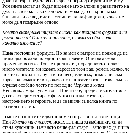
даден автор, представя определен период от развитието му.
Романите могат да бъдат видени като жалони в развитието на
духа на автора. Така че човек не може да се върне назад.
Свърши ли се веднъж еластичността на фикцията, човек не
може да я помръдне отново.
Когато експериментирате с идеи, как избирате формата на
романите си? С какво започвате, с някакъв образ или с
начално изречение?
Няма постоянна формула. Но за мен е въпрос на подход да не
пиша два романа по един и същи начин. Опитвам се да
променям всичко. Това е причината, поради която толкова
много читатели ми казват, харесвах този ваш роман, жалко, че
не сте написали и други като него, или пък, никога не съм
харесвал романите ви докато не написахте този – това съм го
слушал особено често по повод на
Черната книга
.
Ненавиждам да чувам това. Приятно е, предизвикателство е,
да се експериментира с формата и стила, с езика, с
настроението и героите, и да се мисли за всяка книга по
различен начин.
Темите на книгите идват при мен от различни източници.
При
Името ми е червен
, исках да пиша за амбицията си да
стана художник. Началото беше фал-старт – започнах да пиша
монография, фокусираща се върху един художник. След това