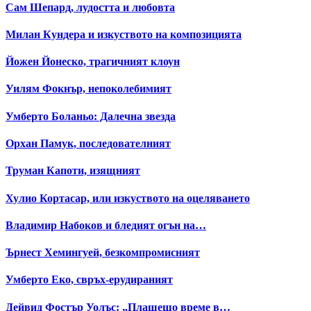
Сам Шепард, лудостта и любовта
Милан Кундера и изкуството на композицията
Йожен Йонеско, трагичният клоун
Уилям Фокнър, непоколебимият
Умберто Боланьо: Далечна звезда
Орхан Памук, последователният
Труман Капоти, изящният
Хулио Кортасар, или изкуството на оцеляването
Владимир Набоков и бледият огън на…
Ърнест Хемингуей, безкомпромисният
Умберто Еко, свръх-ерудираният
Дейвид Фостър Уолъс: „Плашещо време в…