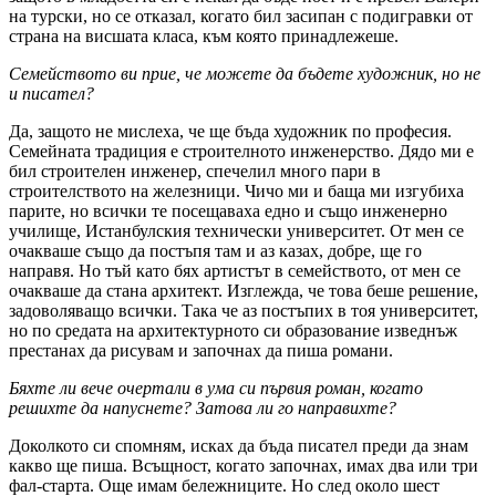
на турски, но се отказал, когато бил засипан с подигравки от
страна на висшата класа, към която принадлежеше.
Семейството ви прие, че можете да бъдете художник, но не
и писател?
Да, защото не мислеха, че ще бъда художник по професия.
Семейната традиция е строителното инженерство. Дядо ми е
бил строителен инженер, спечелил много пари в
строителството на железници. Чичо ми и баща ми изгубиха
парите, но всички те посещаваха едно и също инженерно
училище, Истанбулския технически университет. От мен се
очакваше също да постъпя там и аз казах, добре, ще го
направя. Но тъй като бях артистът в семейството, от мен се
очакваше да стана архитект. Изглежда, че това беше решение,
задоволяващо всички. Така че аз постъпих в тоя университет,
но по средата на архитектурното си образование изведнъж
престанах да рисувам и започнах да пиша романи.
Бяхте ли вече очертали в ума си първия роман, когато
решихте да напуснете? Затова ли го направихте?
Доколкото си спомням, исках да бъда писател преди да знам
какво ще пиша. Всъщност, когато започнах, имах два или три
фал-старта. Още имам бележниците. Но след около шест