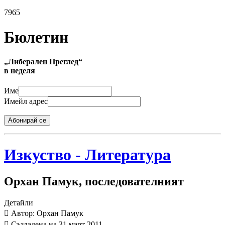
7965
Бюлетин
„Либерален Преглед“
в неделя
Име
Имейл адрес
Абонирай се
Изкуство - Литература
Орхан Памук, последователният
Детайли
Автор: Орхан Памук
Създадена на 31 март 2011