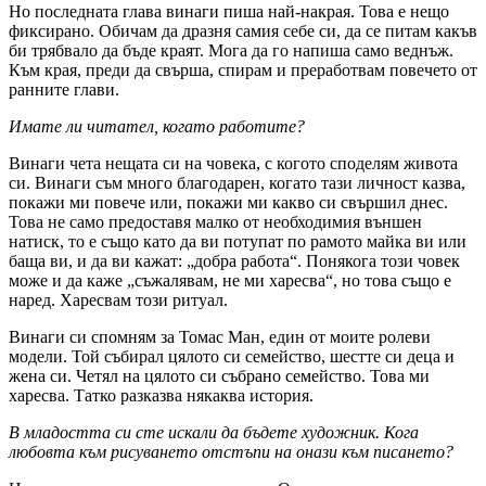
Но последната глава винаги пиша най-накрая. Това е нещо
фиксирано. Обичам да дразня самия себе си, да се питам какъв
би трябвало да бъде краят. Мога да го напиша само веднъж.
Към края, преди да свърша, спирам и преработвам повечето от
ранните глави.
Имате ли читател, когато работите?
Винаги чета нещата си на човека, с когото споделям живота
си. Винаги съм много благодарен, когато тази личност казва,
покажи ми повече или, покажи ми какво си свършил днес.
Това не само предоставя малко от необходимия външен
натиск, то е също като да ви потупат по рамото майка ви или
баща ви, и да ви кажат: „добра работа“. Понякога този човек
може и да каже „съжалявам, не ми харесва“, но това също е
наред. Харесвам този ритуал.
Винаги си спомням за Томас Ман, един от моите ролеви
модели. Той събирал цялото си семейство, шестте си деца и
жена си. Четял на цялото си събрано семейство. Това ми
харесва. Татко разказва някаква история.
В младостта си сте искали да бъдете художник. Кога
любовта към рисуването отстъпи на онази към писането?