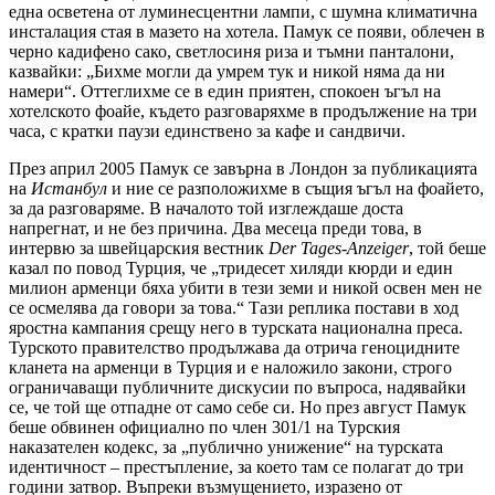
една осветена от луминесцентни лампи, с шумна климатична
инсталация стая в мазето на хотела. Памук се появи, облечен в
черно кадифено сако, светлосиня риза и тъмни панталони,
казвайки: „Бихме могли да умрем тук и никой няма да ни
намери“. Оттеглихме се в един приятен, спокоен ъгъл на
хотелското фоайе, където разговаряхме в продължение на три
часа, с кратки паузи единствено за кафе и сандвичи.
През април 2005 Памук се завърна в Лондон за публикацията
на
Истанбул
и ние се разположихме в същия ъгъл на фоайето,
за да разговаряме. В началото той изглеждаше доста
напрегнат, и не без причина. Два месеца преди това, в
интервю за швейцарския вестник
Der
Tages
-
Anzeiger
, той беше
казал по повод Турция, че „тридесет хиляди кюрди и един
милион арменци бяха убити в тези земи и никой освен мен не
се осмелява да говори за това.“ Тази реплика постави в ход
яростна кампания срещу него в турската национална преса.
Турското правителство продължава да отрича геноцидните
кланета на арменци в Турция и е наложило закони, строго
ограничаващи публичните дискусии по въпроса, надявайки
се, че той ще отпадне от само себе си. Но през август Памук
беше обвинен официално по член 301/1 на Турския
наказателен кодекс, за „публично унижение“ на турската
идентичност – престъпление, за което там се полагат до три
години затвор. Въпреки възмущението, изразено от