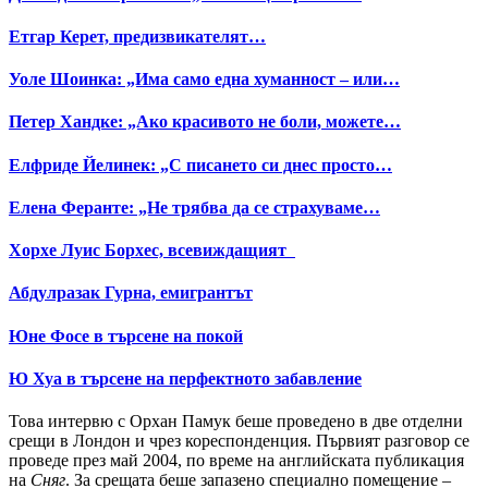
Етгар Керет, предизвикателят…
Уоле Шоинка: „Има само една хуманност – или…
Петер Хандке: „Ако красивото не боли, можете…
Елфриде Йелинек: „С писането си днес просто…
Елена Феранте: „Не трябва да се страхуваме…
Хорхе Луис Борхес, всевиждащият
Абдулразак Гурна, емигрантът
Юне Фосе в търсене на покой
Ю Хуа в търсене на перфектното забавление
Това интервю с Орхан Памук беше проведено в две отделни
срещи в Лондон и чрез кореспонденция. Първият разговор се
проведе през май 2004, по време на английската публикация
на
Сняг
. За срещата беше запазено специално помещение –