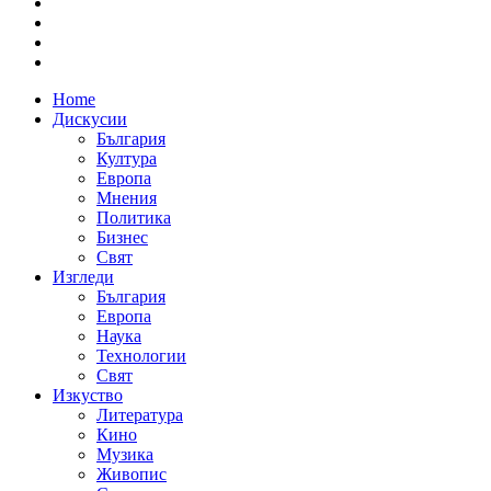
Home
Дискусии
България
Култура
Европа
Мнения
Политика
Бизнес
Свят
Изгледи
България
Европа
Наука
Технологии
Свят
Изкуство
Литература
Кино
Музика
Живопис