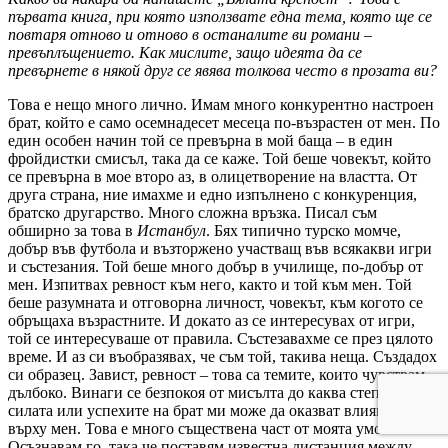
първата книга, при която използвате една тема, която ще се
повтаря отново и отново в останалите ви романи –
превъплъщението. Как мислите, защо идеята да се
превърнете в някой друг се явява толкова често в прозата ви?
Това е нещо много лично. Имам много конкурентно настроен
брат, който е само осемнадесет месеца по-възрастен от мен. По
един особен начин той се превърна в мой баща – в един
фройдистки смисъл, така да се каже. Той беше човекът, който
се превърна в мое второ аз, в олицетворение на властта. От
друга страна, ние имахме и едно изпълнено с конкуренция,
братско другарство. Много сложна връзка. Писал съм
обширно за това в
Истанбул
. Бях типично турско момче,
добър във футбола и възторжено участващ във всякакви игри
и състезания. Той беше много добър в училище, по-добър от
мен. Изпитвах ревност към него, както и той към мен. Той
беше разумната и отговорна личност, човекът, към когото се
обръщаха възрастните. И докато аз се интересувах от игри,
той се интересуваше от правила. Състезавахме се през цялото
време. И аз си въобразявах, че съм той, такива неща. Създадох
си образец. Завист, ревност – това са темите, които чувствам
дълбоко. Винаги се безпокоя от мисълта до каква степен
силата или успехите на брат ми може да оказват влияние
върху мен. Това е много съществена част от моята умонагласа.
Осъзнавам го, така че поставям известна дистанция между