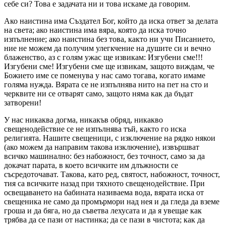
себе си? Това е задачата ни и това искаме да говорим.
Ако наистина има Създател Бог, който да иска ответ за делата
на света; ако наистина има вяра, която да иска точно
изпълнение; ако наистина без това, както ни учи Писанието,
ние не можем да получим улегкчение на душите си и вечно
блаженство, аз с голям ужас ще извикам: Изгубени сме!!!
Изгубени сме! Изгубени сме ще извикам, защото виждам, че
Божието име се поменува у нас само тогава, когато имаме
голяма нужда. Вярата се не изпълнява нито на пет на сто и
черквите ни се отварят само, защото няма как да бъдат
затворени!
У нас никаква догма, никакъв обряд, никакво
свещенодействие се не изпълнява тъй, както го иска
религията. Нашите свещеници, с изключение на рядко някои
(ако можем да направим такова изключение), извършват
всичко машинално: без набожност, без точност, само за да
докачат парата, в което всичките им длъжности се
съсредоточават. Такова, като ред, святост, набожност, точност,
тия са всичките назад при тяхното свещенодействие. При
освещаването на бабината називаема вода, вярата иска от
свещеника не само да промърмори над нея и да гледа да вземе
гроша и да бяга, но да съветва лехусата и да я увещае как
трябва да се пази от настинка; да се пази в чистота; как да