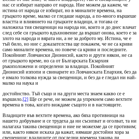
нас се избират направо от народа. Ние можем да кажем, че
истина от народа се избират, но в миналите времена, на
гръцкото време, малко се гледаше народа, а по-много вършеше
властта и влиянието на гръцките владици, и тогава се
наложиха тия свещеници на народа ни, които и до днес влачат
след себе си гръцкото вдъхновение да вършат онова, което е за
злото на народа и вярата ни, а не за доброто му. Истина, че е
тъй било, но ние с доказателства ще покажем, че не са криви
само миналите времена, но повече са криви и последните.
Покойният Ловчански Дионисий, както и други някои, не са
от гръцкото време, но са от Българската Екзархия
ръкоположени и определени за владици. Покойният
Дионисий изпопи и свинарите из Ловчанската Епархия, без да
е имало толкова нужда за свещеници, и без да е гледал ни най-
малко на наука и
достойнство. Тъй също и на други места знаем какво се е
вършило.
[2]
Ще се рече, не можем да упрекнем само вехтите
времена в това, когато виждаме същото и в настоящите.
Владиците във вехтите времена, ако бяха противници на
нашето добруване и се трудеха да ни съсипват и оголват, та ни
налагаха такива свещеници и ние не можехме да се противим;
или, както някои искаха да кажат, нямаше достойни хора за
свещеници; владиците от последни времена такива ли