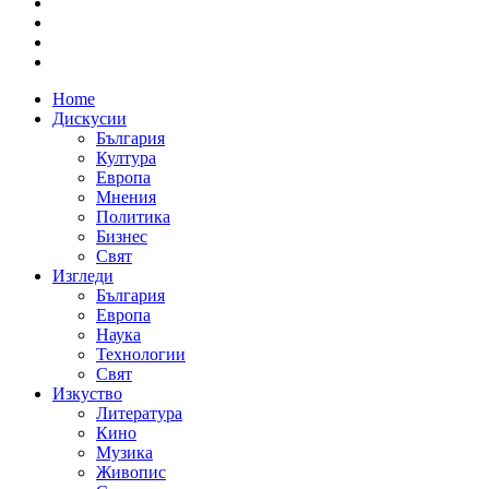
Home
Дискусии
България
Култура
Европа
Мнения
Политика
Бизнес
Свят
Изгледи
България
Европа
Наука
Технологии
Свят
Изкуство
Литература
Кино
Музика
Живопис