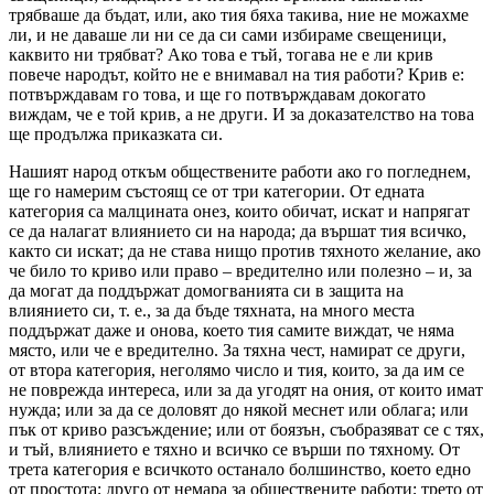
трябваше да бъдат, или, ако тия бяха такива, ние не можахме
ли, и не даваше ли ни се да си сами избираме свещеници,
каквито ни трябват? Ако това е тъй, тогава не е ли крив
повече народът, който не е внимавал на тия работи? Крив е:
потвърждавам го това, и ще го потвърждавам докогато
виждам, че е той крив, а не други. И за доказателство на това
ще продължа приказката си.
Нашият народ откъм обществените работи ако го погледнем,
ще го намерим състоящ се от три категории. От едната
категория са малцината онез, които обичат, искат и напрягат
се да налагат влиянието си на народа; да вършат тия всичко,
както си искат; да не става нищо против тяхното желание, ако
че било то криво или право – вредително или полезно – и, за
да могат да поддържат домогванията си в защита на
влиянието си, т. е., за да бъде тяхната, на много места
поддържат даже и онова, което тия самите виждат, че няма
място, или че е вредително. За тяхна чест, намират се други,
от втора категория, неголямо число и тия, които, за да им се
не поврежда интереса, или за да угодят на ония, от които имат
нужда; или за да се доловят до някой меснет или облага; или
пък от криво разсъждение; или от боязън, съобразяват се с тях,
и тъй, влиянието е тяхно и всичко се върши по тяхному. От
трета категория е всичкото останало болшинство, което едно
от простота; друго от немара за обществените работи; трето от