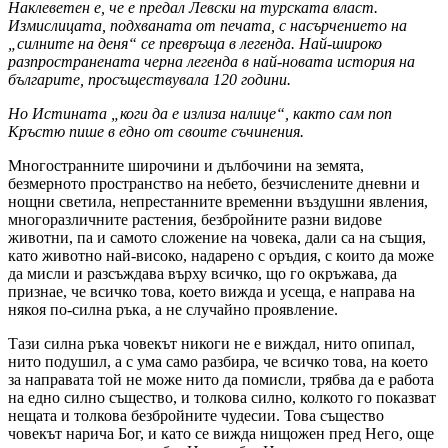
Наклеветен е, че е предал Левски на турската власт.
Измислицата, подхваната от печата, с насърчението на
„силните на деня“ се превръща в легенда. Най-широко
разпространената черна легенда в най-новата история на
българите, просъществувала 120 години.
Но Истината „коги да е излиза налице“, както сам поп
Кръстю пише в едно от своите съчинения.
Многостранните широчини и дълбочини на земята,
безмерното пространство на небето, безчислените дневни и
нощни светила, непрестанните временни въздушни явления,
многоразличните растения, безбройните разни видове
животни, па и самото сложение на човека, дали са на същия,
като животно най-високо, надарено с оръдия, с които да може
да мисли и разсъждава върху всичко, що го окръжава, да
признае, че всичко това, което вижда и усеща, е направа на
някоя по-силна ръка, а не случайно проявление.
Тази силна ръка човекът никоги не е виждал, нито опипал,
нито подушил, а с ума само разбира, че всичко това, на което
за направата той не може нито да помисли, трябва да е работа
на едно силно същество, и толкова силно, колкото го показват
нещата и толкова безбройните чудесии. Това същество
човекът нарича Бог, и като се вижда нищожен пред Него, още