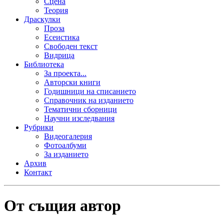
Сцена
Теория
Драскулки
Проза
Есеистика
Свободен текст
Видрица
Библиотека
За проекта...
Авторски книги
Годишници на списанието
Справочник на изданието
Тематични сборници
Научни изследвания
Рубрики
Видеогалерия
Фотоалбуми
За изданието
Архив
Контакт
От същия автор