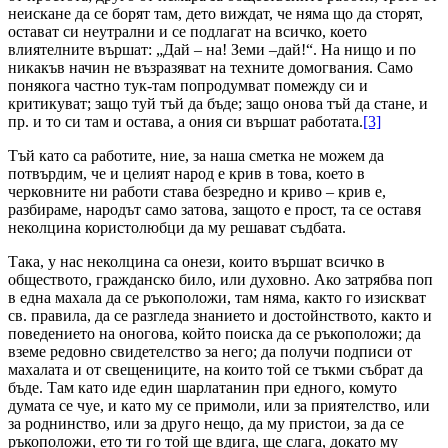
неискане да се борят там, дето виждат, че няма що да сторят,
остават си неутрални и се подлагат на всичко, което
влиятелните вършат: „Дай – на! Земи –дай!“. На нищо и по
никакъв начин не възразяват на техните домогвания. Само
понякога частно тук-там попродумват помежду си и
критикуват; защо туй тъй да бъде; защо онова тъй да стане, и
пр. и то си там и остава, а ония си вършат работата.
[3]
Тъй като са работите, ние, за наша сметка не можем да
потвърдим, че и целият народ е крив в това, което в
черковните ни работи става безредно и криво – крив е,
разбираме, народът само затова, защото е прост, та се оставя
неколцина користолюбци да му решават съдбата.
Така, у нас неколцина са онези, които вършат всичко в
обществото, гражданско било, или духовно. Ако затрябва поп
в една махала да се ръкоположи, там няма, както го изискват
св. правила, да се разгледа знанието и достойнството, както и
поведението на оногова, който поиска да се ръкоположи; да
вземе редовно свидетелство за него; да получи подписи от
махалата и от свещениците, на които той се тъкми събрат да
бъде. Там като иде един шарлатанин при едного, комуто
думата се чуе, и като му се примоли, или за приятелство, или
за роднинство, или за друго нещо, да му пристои, за да се
ръкоположи, ето ти го той ще вдига, ще слага, докато му