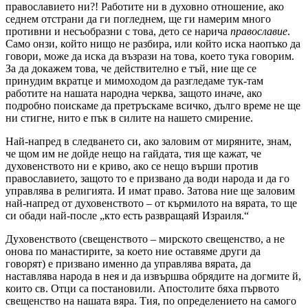
православието ни?! Работите ни в духовно отношение, ако
седнем отстрани да ги погледнем, ще ги намерим много
противни и несъобразни с това, дето се нарича
православие
.
Само онзи, който нищо не разбира, или който иска наопъко да
говори, може да иска да възрази на това, което тука говорим.
За да докажем това, че действително е тъй, ние ще се
принудим вкратце и мимоходом да разгледаме тук-там
работите на нашата народна черква, защото иначе, ако
подробно поискаме да претръскаме всичко, дълго време не ще
ни стигне, нито е пък в силите на нашето смирение.
Най-напред в следването си, ако заловим от миряните, знам,
че щом им не дойде нещо на гайдата, тия ще кажат, че
духовенството ни е криво, ако се нещо върши против
православието, защото то е призвано да води народа и да го
управлява в религията. И имат право. Затова ние ще заловим
най-напред от духовенството – от кърмилото на вярата, то ще
си обади най-после „кто есть развращаяй Израиля.“
Духовенството (свещенството – мирското свещенство, а не
онова по манастирите, за което ние оставяме други да
говорят) е призвано именно да управлява вярата, да
наставлява народа в нея и да извършва обрядите на догмите й,
които св. Отци са постановили. Апостолите бяха първото
свещенство на нашата вяра. Тия, по определението на самого