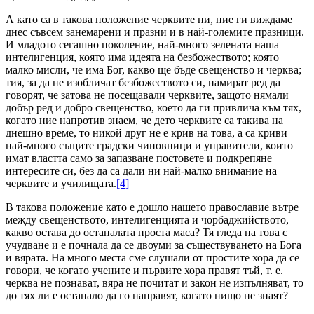
А като са в такова положение черквите ни, ние ги виждаме
днес съвсем занемарени и празни и в най-големите празници.
И младото сегашно поколение, най-много зелената наша
интелигенция, която има идеята на безбожеството; която
малко мисли, че има Бог, какво ще бъде свещенство и черква;
тия, за да не изобличат безбожеството си, намират ред да
говорят, че затова не посещавали черквите, защото нямали
добър ред и добро свещенство, което да ги привлича към тях,
когато ние напротив знаем, че дето черквите са такива на
днешно време, то никой друг не е крив на това, а са криви
най-много същите градски чиновници и управители, които
имат властта само за запазване постовете и подкрепяне
интересите си, без да са дали ни най-малко внимание на
черквите и училищата.
[4]
В такова положение като е дошло нашето православие вътре
между свещенството, интелигенцията и чорбаджийството,
какво остава до останалата проста маса? Тя гледа на това с
учудване и е почнала да се двоуми за съществуването на Бога
и вярата. На много места сме слушали от простите хора да се
говори, че когато учените и първите хора правят тъй, т. е.
черква не познават, вяра не почитат и закон не изпълняват, то
до тях ли е останало да го направят, когато нищо не знаят?