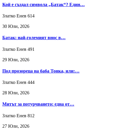
Кой е създал символа „Батак“? Един…
Златко Енев
614
30 Юли, 2026
Батак: най-големият внос в…
Златко Енев
491
29 Юли, 2026
Под прозореца на баба Тонка, или:…
Златко Енев
444
28 Юли, 2026
Митът за потурчването: една от…
Златко Енев
812
27 Юли, 2026