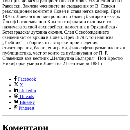
Той пръв донася и разпространява в Ловеч съчиненията на Г.
Раковски. Заклева членовете на създадения от В. Левски
революционен комитет в Ловеч и става негов касиер. През
1876 г. Ловчанският митрополит и бъдещ български екзарх
Йосиф I отличава поп Кръстю с офикията иконом и го
назначава за свой архиерейски наместник в Орханийска /
Ботевградска/ духовна околия. След Освобождението
свещеникът се връща в Ловеч. През 1879 г. той написва
„Требник“ – сборник от авторски произведения:
стихотворения, басни, епиграми, философски размишления и
публицистика, част от които са публикувани от П. Р.
Славейков във вестник „Целокупна България“. Поп Кръстю
Никифоров умира в Ловеч на 21 септември 1881 г.
Facebook
X
LinkedIn
Threads
Bluesky
Pinterest
Коментари