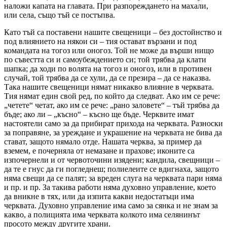
наложи капата на главата. При разпореждането на махали,
или села, също тъй се постъпва.
Като тъй са поставени нашите свещеници – без достойнство и
под влиянието на някои си – тия остават вързани и под
командата на тогоз или оногоз. Той не може да върши нищо
по съвестта си и самоубеждението си; той трябва да клати
шапка; да ходи по волята на тогоз и оногоз, или в противен
случай, той трябва да се хули, да се презира – да се наказва.
Така нашите свещеници нямат никакво влияние в черквата.
Тия нямат един свой ред, по който да следват. Ако им се рече:
„четете“ четат, ако им се рече: „рано заловете“ – тъй трябва да
бъде; ако ли – „късно“ – късно ще бъде. Черквите имат
настоятели само за да прибират прихода на черквата. Разноски
за поправяне, за уреждане и украшение на черквата не бива да
стават, защото нямало отде. Нашата черква, за пример да
вземем, е почерняла от немазане и прахове; иконите са
изпочернели и от червоточини изядени; кандила, свещници –
да те е гнус да ги погледнеш; полиелеите се вдигнаха, защото
няма свещи да се палят; за вреден слуга на черквата пари няма
и пр. и пр. За такива работи няма духовно управление, което
да вникне в тях, или да изпита какви недостатъци има
черквата. Духовно управление има само за сянка и не знам за
какво, а полицията има черквата колкото има селянинът
просото между другите храни.