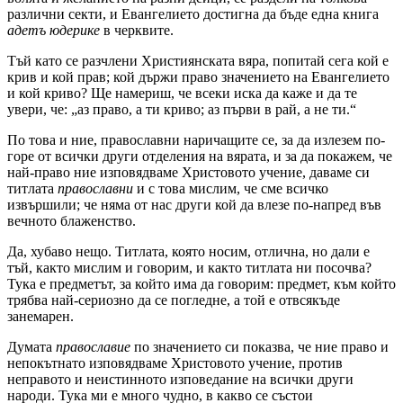
различни секти, и Евангелието достигна да бъде една книга
адетъ юдерике
в черквите.
Тъй като се разчлени Християнската вяра, попитай сега кой е
крив и кой прав; кой държи право значението на Евангелието
и кой криво? Ще намериш, че всеки иска да каже и да те
увери, че: „аз право, а ти криво; аз първи в рай, а не ти.“
По това и ние, православни наричащите се, за да излезем по-
горе от всички други отделения на вярата, и за да покажем, че
най-право ние изповядваме Христовото учение, даваме си
титлата
православни
и с това мислим, че сме всичко
извършили; че няма от нас други кой да влезе по-напред във
вечното блаженство.
Да, хубаво нещо. Титлата, която носим, отлична, но дали е
тъй, както мислим и говорим, и както титлата ни посочва?
Тука е предметът, за който има да говорим: предмет, към който
трябва най-сериозно да се погледне, а той е отвсякъде
занемарен.
Думата
православие
по значението си показва, че ние право и
непокътнато изповядваме Христовото учение, против
неправото и неистинното изповедание на всички други
народи. Тука ми е много чудно, в какво се състои