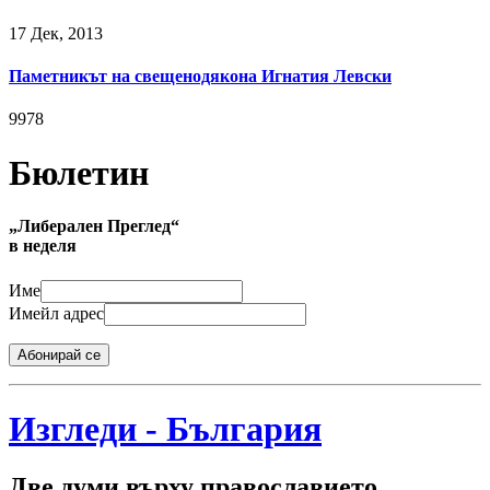
17 Дек, 2013
Паметникът на свещенодякона Игнатия Левски
9978
Бюлетин
„Либерален Преглед“
в неделя
Име
Имейл адрес
Абонирай се
Изгледи - България
Две думи върху православието