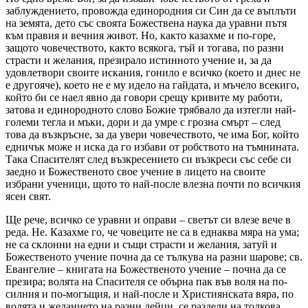
заблуждението, провожда единородния си Син да се въплъти
на земята, дето със своята Божествена наука да уравни пътя
към правия и вечния живот. Но, както казахме и по-горе,
защото човечеството, както всякога, тъй и тогава, по разни
страсти и желания, презирало истинното учение и, за да
удовлетвори своите искания, гонило е всичко (което и днес не
е другояче), което не е му идело на гайдата, и мъчело всекиго,
който би се наел явно да говори срещу кривите му работи,
затова и единородното слово Божие трябвало да изтегли най-
големи тегла и мъки, дори и да умре с грозна смърт – след
това да възкръсне, за да увери човечеството, че има Бог, който
едничък може и иска да го избави от робството на тъмнината.
Така Спасителят след възкресението си възкреси със себе си
заедно и Божественото свое учение в лицето на своите
избрани ученици, щото то най-после влезна почти по всичкия
ясен свят.
Ще рече, всичко се уравни и оправи – светът си влезе вече в
реда. Не. Казахме го, че човеците не са в еднаква мяра на ума;
не са склонни на едни и същи страсти и желания, затуй и
Божественото учение почна да се тълкува на разни шарове; св.
Евангелие – книгата на Божественото учение – почна да се
презира; волята на Спасителя се обърна пак във воля на по-
силния и по-могъщия, и най-после и Християнската вяра, по
волята и желанието на разни дейци, се раздели на толкова