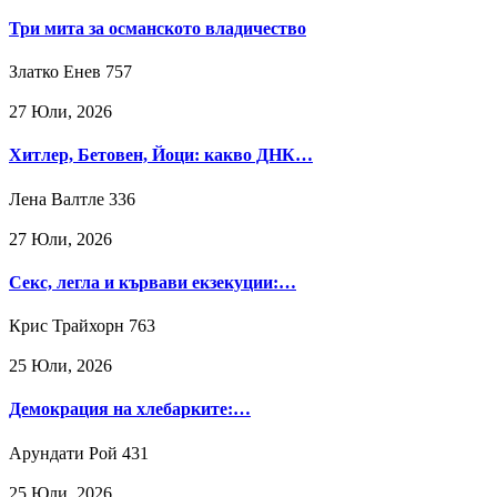
Три мита за османското владичество
Златко Енев
757
27 Юли, 2026
Хитлер, Бетовен, Йоци: какво ДНК…
Лена Валтле
336
27 Юли, 2026
Секс, легла и кървави екзекуции:…
Крис Трайхорн
763
25 Юли, 2026
Демокрация на хлебарките:…
Арундати Рой
431
25 Юли, 2026