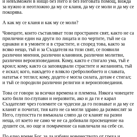
и невъзможен в нищо без Него и без Неговата помощ, вижда
за нужно и неотложно да му се кланя, да му се моли и да му се
покорява.
А как му се кланя и как му се моли?
Човеците, които съставляват този пространен свят, както не са
прилични един на други по лицата и по чертите, тъй не са
еднакви и в умовете и в страстите, и според това, както за
всяко нещо, тъй и за Създателя на този свят, се появили
различни мнения, различни кланяния, различни молитви,
различни вероизповедания. Кому, както е стигало ума, тъй е
кроил; кому, както са заповядвали страстите и желанията, тъй
е искал; кого, накъдето е влякло сребролюбието и славата,
нататък е теглил; кому, додето е могла силата, дотам е стигал;
и тъй се породили различни религии и вероизповедания.
Това се говори за всички времена и племена. Някога човеците
като били по-глупави и неразвити, ако и да ги е карал
Създателят чрез големите си чудесии да го познават и да му се
кланят и почитат, тия като не са могли здраво да размислят за
Него, глупостта ги вмъкнала сляпо да се кланят на разни
неща, от което не само че не са добивали просвещение на
душите си, но още и помрачение са навличали на себе си.
По едно време Бог, за да избави човечеството от греха и