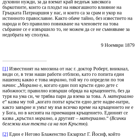
духовни нужди, за да вземат край веднъж завсякога
бъркотиите, които са плодът на някогашното влияние на
Гръцката Патриаршия у нас, и които са за срам и укор на
истинното православие. Както обаче тайно, без известието на
народа и без правилно повикване на членовете на това
събрание се е извършило то, не можем да се не съмняваме за
недобрата му сполука.
9 Ноември 1879
[1]
Известният на мнозина от нас г. доктор Роберт, вникнал,
види се, в тези наши работи отблизо, като го попита един
нашенец какво е това
морално
, той му го определи по тоя
начин: „М
орално
е, когато един поп кръсти едно дете с
набожност; правилно извърши обряда на кръщението, без да
туря на ума си, че трябва пари да взема за това. А
материално
е“ казва му той „когато попът кръсти едно дете надве-натри,
както завърне и умът му във всичко време на кръщението не е
у Бога, но в кесията на приемащия кръщението. Единият се
казва „кръстил
морално
, а другият –
материално
.“ (
Всички
бележки към текста са на поп Кръстю).
[2]
Един е Негово Блаженство Екзархът Г. Йосиф, който