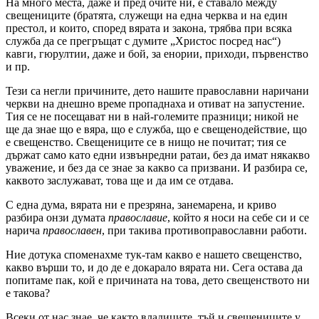
На много места, даже и пред очите ни, е ставало между
свещениците (братята, служещи на една черква и на един
престол, и които, според вярата и закона, трябва при всяка
служба да се прегръщат с думите „Христос посред нас“)
кавги, гюрултии, даже и бой, за енории, приходи, първенство
и пр.
Тези са негли причините, дето нашите православни наричани
черкви на днешно време пропаднаха и отиват на запустение.
Тия се не посещават ни в най-големите празници; никой не
ще да знае що е вяра, що е служба, що е свещенодействие, що
е свещенство. Свещениците се в нищо не почитат; тия се
държат само като едни извънредни ратаи, без да имат някакво
уважение, и без да се знае за какво са призвани. И разбира се,
каквото заслужават, това ще и да им се отдава.
С една дума, вярата ни е презряна, занемарена, и криво
разбира онзи думата
православие
, който я носи на себе си и се
нарича
православен
, при такива противоправославни работи.
Ние дотука споменахме тук-там какво е нашето свещенство,
какво върши то, и до де е докарало вярата ни. Сега остава да
попитаме пак, кой е причината на това, дето свещенството ни
е такова?
Всеки от нас знае, че както владиците, тъй и свещениците у