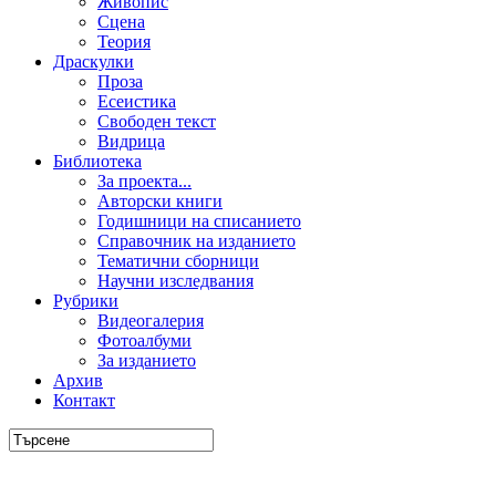
Живопис
Сцена
Теория
Драскулки
Проза
Есеистика
Свободен текст
Видрица
Библиотека
За проекта...
Авторски книги
Годишници на списанието
Справочник на изданието
Тематични сборници
Научни изследвания
Рубрики
Видеогалерия
Фотоалбуми
За изданието
Архив
Контакт