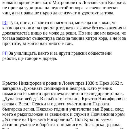
колкото време живя като Митрополит в Ловчанската Епархия,
не прие да тури ръка на недостойни хора за свещенически
чин, а ги пращаше първо да се изучат и удостоят за това.
[3]
Тука, ония, на които изнася това, може да ни кажат, че
какво да сторим на простаците, като законът без възражения и
доказателства нищо не може да реши. Но ние ще им кажем, че
тогава законът съществува само за такива хитри хора, а не и за
простите, за които най-много е той.
[4]
За училищата, както и за други градски обществени
работи, ще говорим дореда.
Кръстю Никифоров е роден в Ловеч през 1838 г. През 1862 г.
завършва Духовната семинария в Белград. Като ученик
помага на Раковски при отпечатването и експедирането на в.
„Дунавски лебед“. В сръбската столица Кръстю Никифоров се
среща с Васил Левски и с други участници в Първата
българска легия. Няколко години учителства във Враца, след
което е ръкоположен за свещеник и служи в Ловчанския храм
„Успение на Пресвета Богородица“. Поп Кръстю взема
активно участие в борбата за независима българска църква.