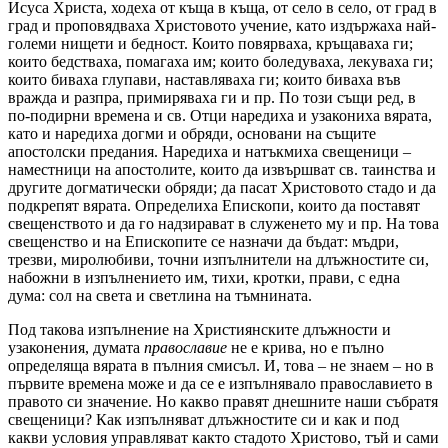
Исуса Христа, ходеха от къща в къща, от село в село, от град в
град и проповядваха Христовото учение, като издържаха най-
големи нищети и бедност. Които повярваха, кръщаваха ги;
които бедстваха, помагаха им; които боледуваха, лекуваха ги;
които биваха глупави, наставляваха ги; които биваха във
вражда и разпра, примиряваха ги и пр. По този същи ред, в
по-подирни времена и св. Отци наредиха и узакониха вярата,
като и наредиха догми и обряди, основани на същите
апостолски предания. Наредиха и натъкмиха свещеници –
наместници на апостолите, които да извършват св. таинства и
другите догматически обряди; да пасат Христовото стадо и да
подкрепят вярата. Определиха Епископи, които да поставят
свещенството и да го надзирават в служенето му и пр. На това
свещенство и на Епископите се назначи да бъдат: мъдри,
трезви, миролюбиви, точни изпълнители на длъжностите си,
набожни в изпълнението им, тихи, кротки, прави, с една
дума: сол на света и светлина на тъмнината.
Под такова изпълнение на Християнските длъжности и
узаконения, думата
православие
не е крива, но е пълно
определяща вярата в пълния смисъл. И, това – не знаем – но в
първите времена може и да се е изпълнявало православието в
правото си значение. Но какво правят днешните наши събратя
свещеници? Как изпълняват длъжностите си и как и под
какви условия управляват както стадото Христово, тъй и сами