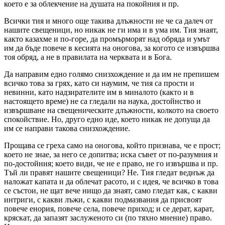
което е за облекчение на душата на покойния и пр.
Всички тия и много още такива длъжности не че са далеч от
нашите свещеници, но никак не ги има и в ума им. Тия знаят,
както казахме и по-горе, да промърморят над обряда и умът
им да бъде повече в кесията на оногова, за когото се извършва
тоя обряд, а не в правилата на черквата и в Бога.
Да направим едно голямо снизхождение и да им не препишем
всичко това за грях, като си наумим, че тия са прости и
невинни, като надзирателите им в миналото (както и в
настоящето време) не са гледали на наука, достойнство и
извършване на свещеническите длъжности, колкото на своето
спокойствие. Но, друго едно иде, което никак не допуща да
им се направи такова снизхождение.
Прощава се греха само на оногова, който признава, че е прост;
което не знае, за него се допитва; иска съвет от по-разумния и
по-достойния; което види, че не е право, не го извършва и пр.
Тъй ли правят нашите свещеници? Не. Тия гледат веднъж да
наложат капата и да облечат расото, и с идея, че всичко в това
се състои, не щат вече нищо да знаят, само гледат как, с какви
интриги, с какви лъжи, с какви подмазвания да присвоят
повече енория, повече села, повече приход; и се дерат, карат,
кряскат, да запазят заслуженото си (по тяхно мнение) право.