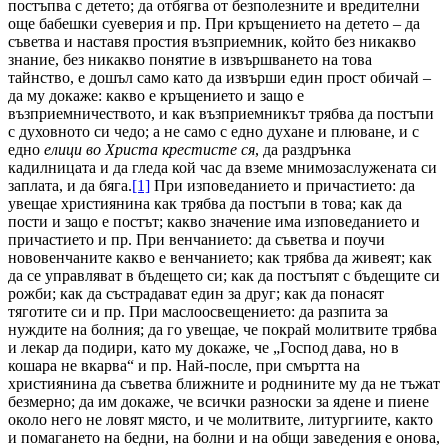
постъпва с детето; да отбягва от безполезните и вредителни
още бабешки суеверия и пр. При кръщението на детето – да
съветва и наставя простия възприемник, който без никакво
знание, без никакво понятие в извършването на това
тайнство, е дошъл само като да извърши един прост обичай –
да му докаже: какво е кръщението и защо е
възприемничеството, и как възприемникът трябва да постъпи
с духовното си чедо; а не само с едно духане и плюване, и с
едно
елици во Христа крестисте ся
, да раздрънка
кадилницата и да гледа кой час да вземе мнимозаслужената си
заплата, и да бяга.
[1]
При изповеданието и причастието: да
увещае християнина как трябва да постъпи в това; как да
пости и защо е постът; какво значение има изповеданието и
причастието и пр. При венчанието: да съветва и поучи
нововенчаните какво е венчанието; как трябва да живеят; как
да се управляват в бъдещето си; как да постъпят с бъдещите си
рожби; как да състрадават един за друг; как да понасят
тяготите си и пр. При маслоосвещението: да разпита за
нуждите на болния; да го увещае, че покрай молитвите трябва
и лекар да подири, като му докаже, че „Господ дава, но в
кошара не вкарва“ и пр. Най-после, при смъртта на
християнина да съветва ближните и роднините му да не тъжат
безмерно; да им докаже, че всички разноски за ядене и пиене
около него не ловят място, и че молитвите, литургиите, както
и помагането на бедни, на болни и на общи заведения е онова,