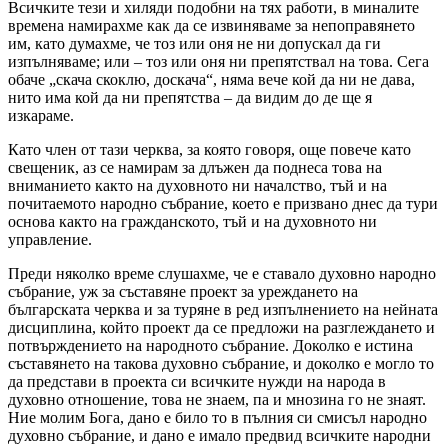
Всичките тези и хиляди подобни на тях работи, в миналите
времена намирахме как да се извиняваме за непоправянето
им, като думахме, че тоз или оня не ни допускал да ги
изпълняваме; или – тоз или оня ни препятствал на това. Сега
обаче „скача скоклю, доскача“, няма вече кой да ни не дава,
нито има кой да ни препятства – да видим до де ще я
изкараме.
Като член от тази черква, за която говоря, още повече като
свещеник, аз се намирам за длъжен да поднеса това на
вниманието както на духовното ни началство, тъй и на
почитаемото народно събрание, което е призвано днес да тури
основа както на гражданското, тъй и на духовното ни
управление.
Преди няколко време слушахме, че е ставало духовно народно
събрание, уж за съставяне проект за уреждането на
българската черква и за туряне в ред изпълнението на нейната
дисциплина, който проект да се предложи на разглеждането и
потвърждението на народното събрание. Доколко е истина
съставянето на такова духовно събрание, и доколко е могло то
да представи в проекта си всичките нужди на народа в
духовно отношение, това не знаем, па и мнозина го не знаят.
Ние молим Бога, дано е било то в пълния си смисъл народно
духовно събрание, и дано е имало предвид всичките народни