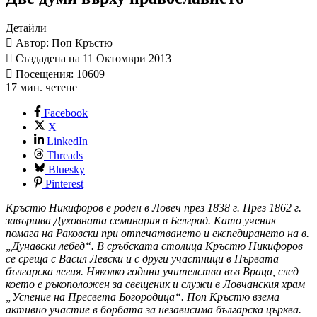
Детайли
Автор: Поп Кръстю
Създадена на 11 Октомври 2013
Посещения: 10609
17 мин. четене
Facebook
X
LinkedIn
Threads
Bluesky
Pinterest
Кръстю Никифоров е роден в Ловеч през 1838 г. През 1862 г.
завършва Духовната семинария в Белград. Като ученик
помага на Раковски при отпечатването и експедирането на в.
„Дунавски лебед“. В сръбската столица Кръстю Никифоров
се среща с Васил Левски и с други участници в Първата
българска легия. Няколко години учителства във Враца, след
което е ръкоположен за свещеник и служи в Ловчанския храм
„Успение на Пресвета Богородица“. Поп Кръстю взема
активно участие в борбата за независима българска църква.