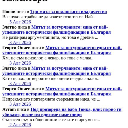
Попов
писа в
Три мита за османското владичество
Все някога трябваше да излезе този текст. Най...
5 Авг 2026
Златко
писа в
Митът за потурчването: една от най-
успешните исторически фалшификации в България
Не разбирам аргументацията, но това е дребна ...
3 Авг 2026
Георги Ончев
писа в
Митът за потурчването: една от най-
успешните исторически фалшификации в България
Хм, не съм психолог, а лекар, но това е малка...
3 Авг 2026
Златко
писа в
Митът за потурчването: една от най-
успешните исторически фалшификации в България
Като психолог вероятно ще оцените една аналог...
3 Авг 2026
Георги Ончев
писа в
Митът за потурчването: една от най-
успешните исторически фалшификации в България
Непрекъснато повтаряната съвременна идея, че ...
3 Авг 2026
Avram
писа в
Под прозореца на баба Тонка, или: първо ги
убиваме, после им вдигаме паметници
Съгласен съм в общи линии с тезите и аргумент...
2 Авг 2026