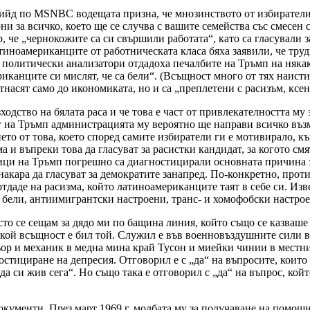
ийд по MSNBC водещата призна, че мнозинството от избирателит
и за всичко, което ще се случва с вашите семейства със смесен с
 че „чернокожите са си свършили работата“, като са гласували 
тиноамериканците от работническата класа бяха заявили, че труд
политически анализатори отдадоха печалбите на Тръмп на някак
иканците си мислят, че са бели“. (Всъщност много от тях наисти
тнасят само до икономиката, но и са „преплетени с расизъм, ксе
ходство на бялата раса и че това е част от привлекателността му
на Тръмп администрацията му вероятно ще направи всичко възм
то от това, което според самите избиратели ги е мотивирало, къ
и въпреки това да гласуват за расистки кандидат, за когото см
ци на Тръмп погрешно са диагностицирали основната причина за
 накара да гласуват за демократите занапред. По-конкретно, прот
тдаде на расизма, който латиноамериканците таят в себе си. Изве
 бели, антиимигрантски настроени, транс- и хомофобски настро
то се сещам за дядо ми по бащина линия, който също се казваше
кой всъщност е бил той. Служил е във военновъздушните сили в п
ор и механик в медна мина край Тусон и миейки чинии в местния 
стициране на депресия. Отговорил е с „да“ на въпросите, които 
да си жив сега“. Но също така е отговорил с „да“ на въпрос, кой
окументи. През март 1969 г. молбата му за получаване на помощи 