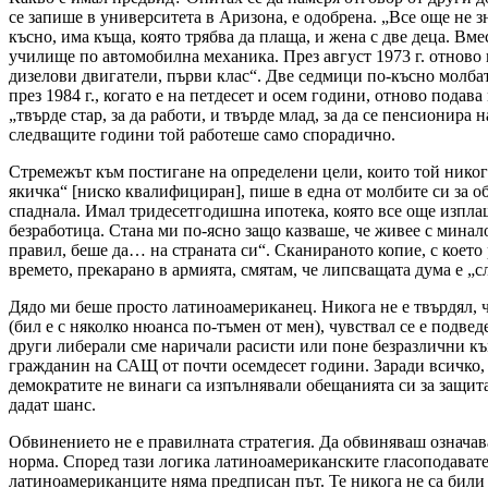
се запише в университета в Аризона, е одобрена. „Все още не з
късно, има къща, която трябва да плаща, и жена с две деца. Вме
училище по автомобилна механика. През август 1973 г. отново 
дизелови двигатели, първи клас“. Две седмици по-късно молбата
през 1984 г., когато е на петдесет и осем години, отново подава
„твърде стар, за да работи, и твърде млад, за да се пенсионира
следващите години той работеше само спорадично.
Стремежът към постигане на определени цели, които той никога
якичка“ [ниско квалифициран], пише в една от молбите си за об
спаднала. Имал тридесетгодишна ипотека, която все още изплащ
безработица. Стана ми по-ясно защо казваше, че живее с минал
правил, беше да… на страната си“. Сканираното копие, с което 
времето, прекарано в армията, смятам, че липсващата дума е „с
Дядо ми беше просто латиноамериканец. Никога не е твърдял, че 
(бил е с няколко нюанса по-тъмен от мен), чувствал се е подвед
други либерали сме наричали расисти или поне безразлични къ
гражданин на САЩ от почти осемдесет години. Заради всичко, к
демократите не винаги са изпълнявали обещанията си за защита
дадат шанс.
Обвинението не е правилната стратегия. Да обвиняваш означава
норма. Според тази логика латиноамериканските гласоподаватели
латиноамериканците няма предписан път. Те никога не са били 