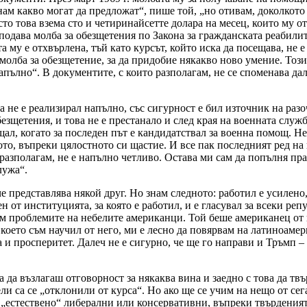
нам какво могат да предложат“, пише той, „но отивам, доколкото 
сто това взема сто и четиринайсетте долара на месец, които му о
подава молба за обезщетения по Закона за гражданската реабилит
 му е отхвърлена, тъй като курсът, който иска да посещава, не 
 молба за обезщетение, за да придобие някакво ново умение. Този 
 напълно“. В документите, с които разполагам, не се споменава да
 не е реализирал напълно, със сигурност е бил източник на разо
езщетения, и това не е престанало и след края на военната служб
ал, когато за последен път е кандидатствал за военна помощ. Н
ото, въпреки цялостното си щастие. И все пак последният ред на
разполагам, не е напълно четливо. Остава ми сам да попълня пра
лужа“.
представлява някой друг. Но знам следното: работил е усилено, з
ен от институцията, за която е работил, и е гласувал за всеки ре
м проблемите на небелите американци. Той беше американец от 
оето съм научил от него, ми е лесно да повярвам на латиноамери
 и просперитет. Далеч не е сигурно, че ще го направи и Тръмп –
 да възлагаш отговорност за някаква вина и заедно с това да тв
 са се „отклонили от курса“. Но ако ще се учим на нещо от сега 
„естествено“ либерални или консервативни, въпреки твърденията 