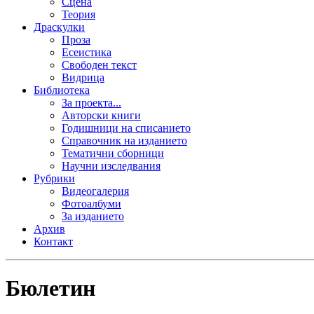
Сцена
Теория
Драскулки
Проза
Есеистика
Свободен текст
Видрица
Библиотека
За проекта...
Авторски книги
Годишници на списанието
Справочник на изданието
Тематични сборници
Научни изследвания
Рубрики
Видеогалерия
Фотоалбуми
За изданието
Архив
Контакт
Бюлетин