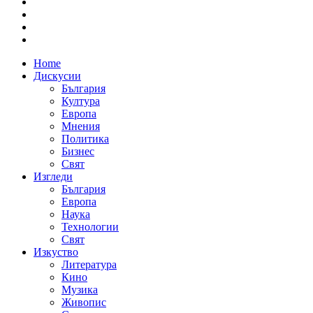
Home
Дискусии
България
Култура
Европа
Мнения
Политика
Бизнес
Свят
Изгледи
България
Европа
Наука
Технологии
Свят
Изкуство
Литература
Кино
Музика
Живопис