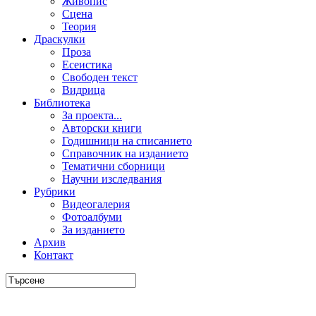
Живопис
Сцена
Теория
Драскулки
Проза
Есеистика
Свободен текст
Видрица
Библиотека
За проекта...
Авторски книги
Годишници на списанието
Справочник на изданието
Тематични сборници
Научни изследвания
Рубрики
Видеогалерия
Фотоалбуми
За изданието
Архив
Контакт