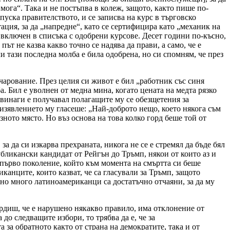
мога“. Така и не постъпва в колеж, защото, както пише по-
тпуска правителството, и се записва на курс в търговско
ация, за да „напредне“, като се сертифицира като „механик на
е включен в списъка с одобрени курсове. Десет години по-късно,
път не казва какво точно се надява да прави, а само, че е
ли тази последна молба е била одобрена, но си спомням, че през
чарование. През целия си живот е бил „работник със синя
а. Бил е уволнен от медна мина, когато цената на медта рязко
евинаги е получавал полагащите му се обезщетения за
 изявлението му гласеше: „Най-доброто нещо, което някога съм
зното място. Но въз основа на това колко горд беше той от
а да си изкарва прехраната, никога не се е стремял да бъде бял
публикански кандидат от Рейгън до Тръмп, някои от които аз и
първо поколение, който към момента на смъртта си беше
канците, които казват, че са гласували за Тръмп, защото
 но много латиноамериканци са достатъчно отчаяни, за да му
ърдиш, че е нарушено някакво правило, има отклонение от
до следващите избори, то трябва да е, че за
за обратното както от страна на демократите, така и от