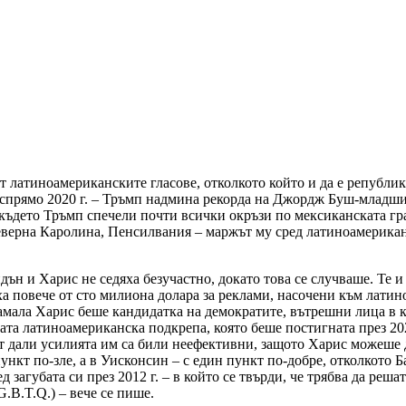
т латиноамериканските гласове, отколкото който и да е републи
спрямо 2020 г. – Тръмп надмина рекорда на Джордж Буш-младши 
 където Тръмп спечели почти всички окръзи по мексиканската гр
Северна Каролина, Пенсилвания – маржът му сред латиноамерикан
йдън и Харис не седяха безучастно, докато това се случваше. Те
чиха повече от сто милиона долара за реклами, насочени към лат
амала Харис беше кандидатка на демократите, вътрешни лица в к
та латиноамериканска подкрепа, която беше постигната през 2020
ст дали усилията им са били неефективни, защото Харис можеше д
нкт по-зле, а в Уисконсин – с един пункт по-добре, отколкото Б
 загубата си през 2012 г. – в който се твърди, че трябва да реш
.B.T.Q.) – вече се пише.