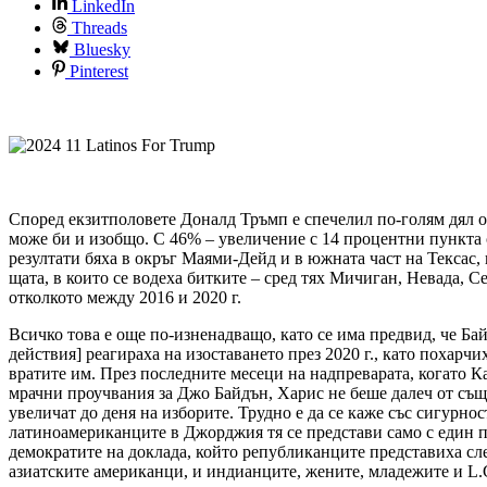
LinkedIn
Threads
Bluesky
Pinterest
Според екзитполовете Доналд Тръмп е спечелил по-голям дял о
може би и изобщо. С 46% – увеличение с 14 процентни пункта 
резултати бяха в окръг Маями-Дейд и в южната част на Тексас,
щата, в които се водеха битките – сред тях Мичиган, Невада, 
отколкото между 2016 и 2020 г.
Всичко това е още по-изненадващо, като се има предвид, че Ба
действия] реагираха на изоставането през 2020 г., като похар
вратите им. През последните месеци на надпреварата, когато К
мрачни проучвания за Джо Байдън, Харис не беше далеч от съща
увеличат до деня на изборите. Трудно е да се каже със сигурно
латиноамериканците в Джорджия тя се представи само с един пу
демократите на доклада, който републиканците представиха след
азиатските американци, и индианците, жените, младежите и L.G