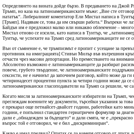
Определянето на вината дойде бързо. В предаването на Джой Р
Тръмп, но каза на латиноамериканските мъже: „Вие сте отговорн
нататък“. Либералният коментатор Ели Мистал написа в Туитър,
[Тръмп]. Надявам се, това да им свърши работа.“ Въпреки че ла
Байдън им е предложил малко или никакво облекчение – много 
Мистал отново се изсили, като написа в Туитър, че „латиноамер
Туитър, че успехите на Тръмп сред латиноамериканците не се о
Вън от съмнение е, че тръмпизмът е пропит с усещане за превъз
противник на имиграцията] Стивън Милър във вътрешния кръг 
отчасти чрез масови депортации. Но преместването на внимание
Абсолютно възможно е латиноамериканците да разбират расизма 
повече, грубото твърдение, че латиноамериканските поддръжни
сексисти, не е начинът да започнем разговор, който може да ги
четиринадесет процентни пункта за четири години може да се о
латиноамерикански гласоподаватели на Тръмп са решили, че са
Когато мисля за латиноамериканските избиратели на Тръмп, чес
преглеждам военните му документи, търсейки указания за това 
е прекарал още петнайсет-двайсет години, работейки като минь
години, е попълнил стандартен гериатричен формуляр за диагно
дали е „обнадежден за бъдещето“ и дали смята, че е „прекрасно 
въпрос той е отговорил, че е бил „дискриминиран“.
Какво е имал предвид? Опитах се да намеря отговор от други д