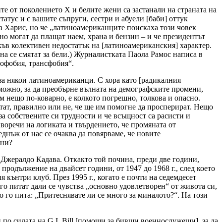
е от поколението Х и белите жени са застанали на страната на
татус и с вашите съпруги, сестри и абуели [баби] оттук
за Харис, но че „латиноамериканците поискаха този човек
но могат да плащат наем, храна и бензин – и че президентът
ъв колективен недостатък на [латиноамериканския] характер.
на се смятат за бели.) Журналистката Паола Рамос написа в
нофобия, трансфобия“.
 за някои латиноамериканци. С хора като [радикалния
ожно, за да преобърне вълната на демографските промени,
м нещо по-коварно, е колкото погрешно, толкова и опасно.
ятат, правилно или не, че ще им помогне да просперират. Нещо
 собствените си трудности и че всъщност са расисти и
иворечи на логиката и твърдението, че промяната от
днъж от нас се очаква да повярваме, че новите
ени?
 Джералдо Кадава. Откакто той почина, преди две години,
родължение на двайсет години, от 1947 до 1968 г., след което
кънтри клуб. През 1995 г., когато е почти на седемдесет
го питат дали се чувства „основно удовлетворен“ от живота си,
то го пита: „Притеснявате ли се много за миналото?“. На този
по силата на G.I. Bill [помощи за бивши военнослужещи], за да