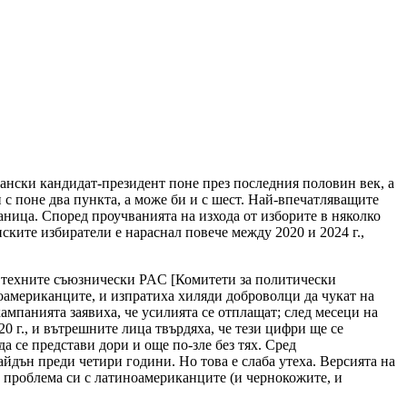
кански кандидат-президент поне през последния половин век, а
с поне два пункта, а може би и с шест. Най-впечатляващите
аница. Според проучванията на изхода от изборите в няколко
ските избиратели е нараснал повече между 2020 и 2024 г.,
 и техните съюзнически PAC [Комитети за политически
иноамериканците, и изпратиха хиляди доброволци да чукат на
ампанията заявиха, че усилията се отплащат; след месеци на
 г., и вътрешните лица твърдяха, че тези цифри ще се
а се представи дори и още по-зле без тях. Сред
айдън преди четири години. Но това е слаба утеха. Версията на
ат проблема си с латиноамериканците (и чернокожите, и