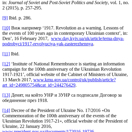
in:
Journal of Soviet and Post-Soviet Politics and Society
, vol. 1, no.
2 (2015), p. 257-295.
[9]
Ibid. p. 286.
[10]
Виж например ‘1917. Revolution as a warning. Lessons of
the events of 100 years ago in contemporary Ukrainian context’, in:
Den’, 16 February 2017,
www.day.kyiv.ua/uk/article/tema-dnya-
podrobyci/1917-revolyuciya-yak-zasterezhennya
.
[11]
Ibid.
[12]
‘Institute of National Remembrance is starting an information
campaign for the 100th anniversary of the Ukrainian Revolution
1917-1921’, official website of the Cabinet of Ministers of Ukraine,
13 March 2017,
www.kmu.gov.ua/control/uk/publish/article?
art_id=249805754&cat_id=244276429
.
[13]
Денят, на който УНР и ЗУНР са подписали Договор за
обединение през 1918.
[14]
Decree of the President of Ukraine No. 17/2016 «On
Commemoration of the 100th anniversary of the events of the
Ukrainian Revolution 1917-21», official website of the President of
Ukraine, 22 January 2016,
www.president.gov.ua/documents/172016-19736
.