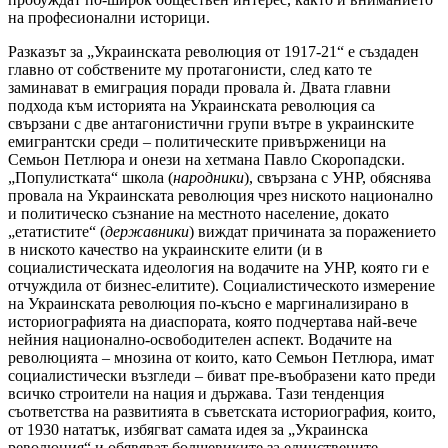
на професионални историци.
Разказът за „Украинската революция от 1917-21“ е създаден
главно от собствените му протагонисти, след като те
заминават в емиграция поради провала ѝ. Двата главни
подхода към историята на Украинската революция са
свързани с две антагонистични групи вътре в украинските
емигрантски среди – политическите привърженици на
Семьон Петлюра и онези на хетмана Павло Скоропадски.
„Популистката“ школа (
народники
), свързана с УНР, обяснява
провала на Украинската революция чрез ниското национално
и политическо съзнание на местното население, докато
„етатистите“ (
державники
) виждат причината за поражението
в ниското качество на украинските елити (и в
социалистическата идеология на водачите на УНР, която ги е
отчуждила от бизнес-елитите). Социалистическото измерение
на Украинската революция по-късно е маргинализирано в
историографията на диаспората, която подчертава най-вече
нейния национално-освободителен аспект. Водачите на
революцията – мнозина от които, като Семьон Петлюра, имат
социалистически възгледи – биват пре-въобразени като преди
всичко строители на нация и държава. Тази тенденция
съответства на развитията в съветската историография, които,
от 1930 нататък, избягват самата идея за „Украинска
революция“ и обявяват болшевиките за единствените