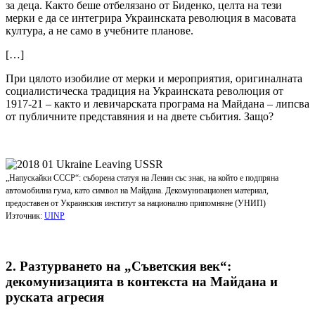
за деца. Както беше отбелязано от Биденко, целта на тези
мерки е да се интегрира Украинската революция в масовата
култура, а не само в учебните планове.
[…]
При цялото изобилие от мерки и мероприятия, оригиналната
социалистическа традиция на Украинската революция от
1917-21 – както и левичарската програма на Майдана – липсва
от публичните представяния и на двете събития. Защо?
„Напускайки СССР“: съборена статуя на Ленин със знак, на който е подпряна
автомобилна гума, като символ на Майдана. Декомунизационен материал,
предоставен от Украинския институт за национално припомняне (УНИП)
Източник:
UINP
2. Разтурването на „Съветския век“:
декомунизацията в контекста на Майдана и
руската агресия