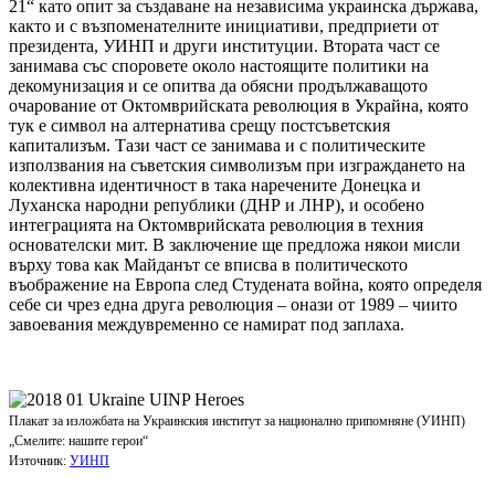
21“ като опит за създаване на независима украинска държава,
както и с възпоменателните инициативи, предприети от
президента, УИНП и други институции. Втората част се
занимава със споровете около настоящите политики на
декомунизация и се опитва да обясни продължаващото
очарование от Октомврийската революция в Украйна, която
тук е символ на алтернатива срещу постсъветския
капитализъм. Тази част се занимава и с политическите
използвания на съветския символизъм при изграждането на
колективна идентичност в така наречените Донецка и
Луханска народни републики (ДНР и ЛНР), и особено
интеграцията на Октомврийската революция в техния
основателски мит. В заключение ще предложа някои мисли
върху това как Майданът се вписва в политическото
въображение на Европа след Студената война, която определя
себе си чрез една друга революция – онази от 1989 – чиито
завоевания междувременно се намират под заплаха.
Плакат за изложбата на Украинския институт за национално припомняне (УИНП)
„Смелите: нашите герои“
Източник:
УИНП