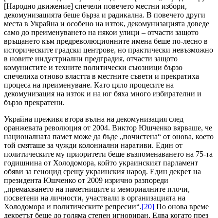
[Народно движение] спечели повечето местни избори,
декомунизацията беше бърза и радикална. В повечето други
места в Украйна и особено на изток, декомунизацията доведе
само до преименуването на някои улици – отчасти защото
връщането към предреволюционните имена беше по-лесно в
историческите градски центрове, но практически невъзможно
в новите индустриални предградия, отчасти защото
комунистите и техните политически съюзници бързо
спечелиха отново властта в местните съвети и прекратиха
процеса на преименуване. Като цяло процесите на
декомунизация на изток и на юг бяха много избирателни и
бързо прекратени.
Украйна преживя втора вълна на декомунизация след
оранжевата революция от 2004. Виктор Юшченко вярваше, че
националната памет може да бъде „почистена“ от онова, което
той смяташе за чужди колониални наративи. Един от
политическите му приоритети беше възпоменаването на 75-та
годишнина от Холодомора, който украинският парламент
обяви за геноцид срещу украинския народ. Един декрет на
президента Юшченко от 2009 изрично разпореди
„премахването на паметниците и мемориалните плочи,
посветени на личности, участвали в организацията на
Холодомора и политическите репресии“.
[20]
По онова време
декретът беше до голяма степен игнориран. Едва когато през