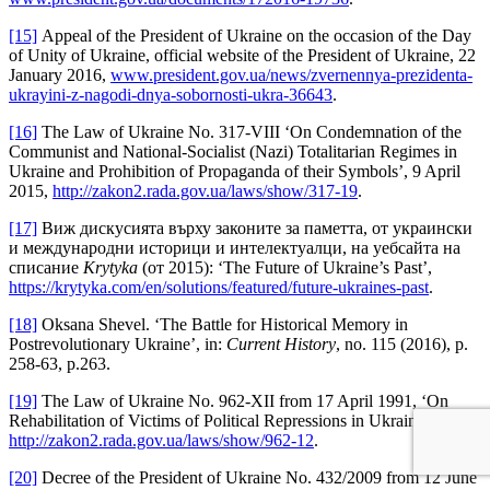
[15]
Appeal of the President of Ukraine on the occasion of the Day
of Unity of Ukraine, official website of the President of Ukraine, 22
January 2016,
www.president.gov.ua/news/zvernennya-prezidenta-
ukrayini-z-nagodi-dnya-sobornosti-ukra-36643
.
[16]
The Law of Ukraine No. 317-VIII ‘Оn Condemnation of the
Communist and National-Socialist (Nazi) Totalitarian Regimes in
Ukraine and Prohibition of Propaganda of their Symbols’, 9 April
2015,
http://zakon2.rada.gov.ua/laws/show/317-19
.
[17]
Виж дискусията върху законите за паметта, от украински
и международни историци и интелектуалци, на уебсайта на
списание
Krytyka
(от 2015): ‘The Future of Ukraine’s Past’,
https://krytyka.com/en/solutions/featured/future-ukraines-past
.
[18]
Oksana Shevel. ‘The Battle for Historical Memory in
Postrevolutionary Ukraine’, in:
Current History
, no. 115 (2016), p.
258-63, p.263.
[19]
The Law of Ukraine No. 962-XII from 17 April 1991, ‘On
Rehabilitation of Victims of Political Repressions in Ukraine’,
http://zakon2.rada.gov.ua/laws/show/962-12
.
[20]
Decree of the President of Ukraine No. 432/2009 from 12 June