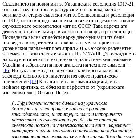
Създаването на новия мит за Украинската революция 1917-21
означава заедно с това и разтурването на онова, което е
останало от стария съветски мит за Болшевишката революция
от 1917, който в продължение на повече от седемдесет години
служеше като основателски мит на СССР. Така наречената
декомунизация се намира в ядрото на този двустранен процес.
Последната вълна от дебати върху декомунизацията беше
приведена в ход от четири закона за паметта, приети от
украинския парламент през април 2015. Особено релевантен
за темата на тази статия е законът Нр. 317-VIII, „За осъждането
на комунистическия и националсоциалистическия режими в
Украйна и забраната на пропагандата на техните символи“.
[16]
Но тук аз няма да се впускам в критичен анализ на
законодателството по паметта и неговото практическо
приложение.
[17]
Капаните и на декомунизацията, и на
нейната критика, са обяснени перфектно от [украинската
изследователка] Оксана Шевел:
[
…]
фундаменталната дилема на украинския
декомунизационен процес е как да се разтури
законодателното, институционално и историческо
наследство на съветската ера, без да се повтори
съветския подход на утвърждаване на една „коректна“
интерпретация на миналото и наказване на публичното
изразяване на различаващи се гледни точки. Тази дилема е