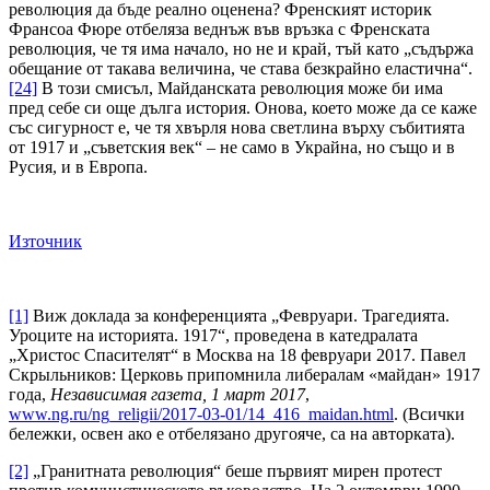
революция да бъде реално оценена? Френският историк
Франсоа Фюре отбеляза веднъж във връзка с Френската
революция, че тя има начало, но не и край, тъй като „съдържа
обещание от такава величина, че става безкрайно еластична“.
[24]
В този смисъл, Майданската революция може би има
пред себе си още дълга история. Онова, което може да се каже
със сигурност е, че тя хвърля нова светлина върху събитията
от 1917 и „съветския век“ – не само в Украйна, но също и в
Русия, и в Европа.
Източник
[1]
Виж доклада за конференцията „Февруари. Трагедията.
Уроците на историята. 1917“, проведена в катедралата
„Христос Спасителят“ в Москва на 18 февруари 2017. Павел
Скрыльников: Церковь припомнила либералам «майдан» 1917
года,
Независимая газета, 1 март 2017
,
www.ng.ru/ng_religii/2017-03-01/14_416_maidan.html
. (Всички
бележки, освен ако е отбелязано другояче, са на авторката).
[2]
„Гранитната революция“ беше първият мирен протест