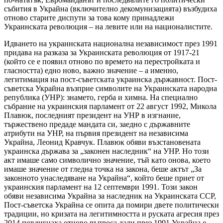
събития в Украйна (включително декомунизацията) възбудиха
отново старите диспути за това кому принадлежи
Украинската революция – на левите или на националистите.
Идването на украинската национална независимост през 1991
придава на разказа за Украинската революция от 1917-21
(който се е появил отново по времето на перестройката и
гласността) едно ново, важно значение – а именно,
легитимация на пост-съветската украинска държавност. Пост-
съветска Украйна възприе символите на Украинската народна
република (УНР): знамето, герба и химна. На специално
събрание на украинския парламент от 22 август 1992, Микола
Плавюк, последният президент на УНР в изгнание,
тържествено предаде мандата си, заедно с държавните
атрибути на УНР, на първия президент на независима
Украйна, Леонид Кравчук. Плавюк обяви възстановената
украинска държава за „законен наследник“ на УНР. Но този
акт имаше само символично значение, тъй като онова, което
имаше значение от гледна точка на закона, беше актът „За
законното унаследяване на Украйна“, който беше приет от
украинския парламент на 12 септември 1991. Този закон
обяви независима Украйна за наследник на Украинската ССР,
Пост-съветска Украйна се опита да помири двете политически
традиции, но кризата на легитимността и руската агресия през
2014 повдигнаха отново въпроса дали през 1991 Украйна е