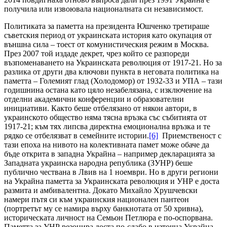
получила или извоювала националната си независимост.
Политиката за паметта на президента Юшченко третираше
съветския период от украинската история като окупация от
външна сила – тоест от комунистическия режим в Москва.
През 2007 той издаде декрет, чрез който се разпореди
възпоменаването на Украинската революция от 1917-21. Но за
разлика от други два ключови пункта в неговата политика на
паметта – Големият глад (Холодомор) от 1932-33 и УПА – тази
годишнина остана като цяло незабелязана, с изключение на
отделни академични конференции и образователни
инициативи. Както беше отбелязано от някои автори, в
украинското общество няма тясна връзка със събитията от
1917-21; към тях липсва директна емоционална връзка и те
рядко се отбелязват в семейните истории.
[6]
Приемственост с
тази епоха на нивото на колективната памет може обаче да
бъде открита в западна Украйна – например декларацията за
Западната украинска народна република (ЗУНР) беше
публично чествана в Лвив на 1 ноември. Но в други региони
на Украйна паметта за Украинската революция и УНР е доста
размита и амбивалентна. Докато Михайло Хрушчевски
намери пътя си към украинския национален пантеон
(портретът му се намира върху банкнотата от 50 хривна),
историческата личност на Семьон Петлюра е по-оспорвана.
Паметта за УНР резонира доста по-слабо в източна Украйна,