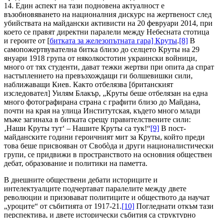
14. Един аспект на тази подновена актуалност е
възобновяването на националния дискурс на жертвеност след
убийствата на майдански активисти на 20 февруари 2014, при
което се правят директни паралели между Небесната стотица
и героите от [
битката за железопътната гара] Круты
.
[8]
В
самопожертвувателна битка близо до селцето Круты на 29
януари 1918 група от няколкостотин украински войници,
много от тях студенти, дават тежки жертви при опита да спрат
настъплението на превъзхождащи ги болшевишки сили,
наближаващи Киев. Както отбелязва [британският
изследовател] Уилям Блакър, „Круты беше отбелязан на една
много фотографирана страна с графити близо до Майдана,
почти на края на улица Институтская, където много млади
мъже загинаха в битката срещу правителствените сили:
‚Наши Круты тут‘ – Нашите Круты са тук!“
[9]
В пост-
майданските години героичният мит за Круты, който преди
това беше присвояван от Свобòда и други националистически
групи, се придвижи в пространството на основния обществен
дебат, образование и политики на паметта.
В днешните обществени дебати историците и
интелектуалците подчертават паралелите между двете
революции и призовават политиците и обществото да научат
„уроците“ от събитията от 1917-21.
[10]
Погледнати откъм тази
перспектива, и двете исторически събития са структурно