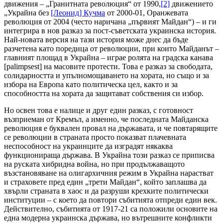
движения – „Гранитната революция“ от 1990,
[2]
движението
„Украйна без
[Леонид] Кучма
от 2000-01, Оранжевата
революция от 2004 (често наричана „първият Майдан“) – и ги
интегрира в нов разказ за пост-съветската украинска история.
Най-новата версия на тази история може днес да бъде
разчетена като поредица от революции, при които Майданът –
главният площад в Украйна – играе ролята на градска канава
[palimpsest] на масовите протести. Това е разказ за свободата,
солидарността и упълномощаването на хората, но също и за
избора на Европа като политическа цел, както и за
способността на хората да защитават собствения си избор.
Но освен това е налице и друг един разказ, с готовност
възприеман от Кремъл, а именно, че последната Майданска
революция е буквален провал на държавата, и че повтарящите
се революции в страната просто показват плачевната
неспособност на украинците да изградят някаква
функционираща държава. В Украйна този разказ се приписва
на руската хибридна война, но при продължаващото
възстановяване на олигархичния режим в Украйна нарастват
и страховете пред един „трети Майдан“, който заплашва да
хвърли страната в хаос и да разруши крехките политически
институции – с което да повтори събитията отпреди един век.
Действително, събитията от 1917-21 са положили основите на
една модерна украинска държава, но вътрешните конфликти