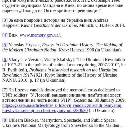
против комунистическото ръководство. На 2 октомври 1990
студенти окупираха Майдана в Киев, по онова време все още
наречен „Площад на Октомврийската революция“.
[3]
За една подробна история на Украйна виж Andreas
Kappeler,
Kleine Geschichte der Ukraine
, Munich: C.H.Beck 2014.
[4]
Виж:
www.memory.gov.ua/
.
[5]
Yaroslav Hrytsak,
Essays in Ukrainian History: The Making of
the Modern Ukrainian Nation
, Kyiv: Heneza 1996 (in Ukrainian).
[6]
Vladyslav Verstuk, Vitaliy Skal’skyi, ‘The Ukrainian Revolution
of 1917-21 in the politics of national memory during 2007-2010’, in:
R. Pyrih (ed.),
Problems in historical research on the Ukrainian
Revolution 1917-1921
, Kyiv: Institute of the History of Ukraine
NANU, 2010, p. 17 (in Ukrainian).
[7]
‘In Lozova vandals destroyed the memorial cross dedicated to
UNR soldiers’ [У Лозовій вандали знищили пам"ятний хрест,
встановлений на честь воїнів УНР],
Gazeta.ua
, 30 January 2009,
https://gazeta.ua/articles/life/_u-lozovij-vandali-znischili-pamyatnij-
hrest-vstanovlenij-na-chest-voyiniv-unr/280630
(in Ukrainian).
[8]
Uilleam Blacker, ‘Martyrdom, Spectacle, and Public Space:
Ukraine’s National Martyrology from Shevchenko to the Maidan’,