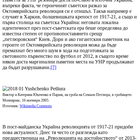
въпреки факта, че героичният съветски разказ за
Октомврийската революция си е отишъл. Такъв например е
случаят в Харкив, болшевишката крепост от 1917-21, а също и
първа столица на съветска Украйна: неговата локална
идентичност през пост-съветската ера беше определяна до
известна степен от противопоставянето срещу
„петлюровския“ Киев. Дори и ако гигантския паметник на
героите от Октомврийската революция можа да бъде
премахнат без много шум в хода на подготовката за
световното първенство по футбол от 2012, в същото време
някои доста маргинални паметни места на УНР продължават
да бъдат разрушавани.
[7]
Виктор и Катерина Юшченко в Париж, на гроба на Семьон Петлюра, в гробището
Монпарнас, 16 ноември 2005.
Източник:
Wikimedia Commons
В пост-майданска Украйна революцията от 1917-21 придоби
нова актуалност. Днес тя често се разглежда като
предшественица на „Революцията на достойнството“ от 2013-