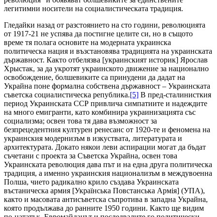
легитимни носители на социалистическата традиция.
Гледайки назад от разстоянието на сто години, революцията
от 1917-21 не успява да постигне целите си, но в същото
време тя полага основите на модерната украинска
политическа нация и възстановява традицията на украинската
държавност. Както отбелязва [украинският историк] Ярослав
Хрыстак, за да укротят украинското движение за национално
освобождение, болшевиките са принудени да дадат на
Украйна поне формална собствена държавност – Украинската
съветска социалистическа република.
[5]
В пред-сталинисткия
период Украинската ССР привлича симпатиите и надеждите
на много емигранти, като комбинира украинизацията със
социализма; освен това тя дава възможност за
безпрецедентния културен ренесанс от 1920-те и феномена на
украинския модернизъм в изкуствата, литературата и
архитектурата. Докато някои леви аспирации могат да бъдат
съчетани с проекта за Съветска Украйна, освен това
Украинската революция дава път и на една друга политическа
традиция, а именно украинския национализъм в междувоенна
Полша, чието радикално крило създава Украинската
въстаническа армия [Українська Повстанська Армія] (УПА),
както и масовата антисъветска съпротива в западна Украйна,
която продължава до ранните 1950 години. Както ще видим
по-нататък, Евромайданът и последвалите го политически