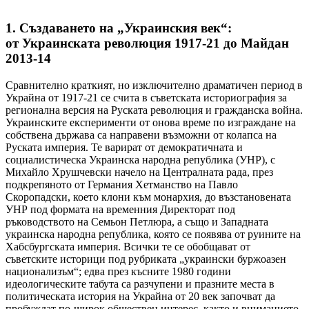
1. Създаването на „Украинския век“:
от Украинската революция 1917-21 до Майдан
2013-14
Сравнително краткият, но изключително драматичен период в
Украйна от 1917-21 се счита в съветската историография за
регионална версия на Руската революция и гражданска война.
Украинските експерименти от онова време по изграждане на
собствена държава са направени възможни от колапса на
Руската империя. Те варират от демократичната и
социалистическа Украинска народна република (УНР), с
Михайло Хрушчевски начело на Централната рада, през
подкрепяното от Германия Хетманство на Павло
Скоропадски, което клони към монархия, до възстановената
УНР под формата на временния Директорат под
ръководството на Семьон Петлюра, а също и Западната
украинска народна република, която се появява от руините на
Хабсбургската империя. Всички те се обобщават от
съветските историци под рубриката „украински буржоазен
национализъм“; едва през късните 1980 години
идеологическите табута са разчупени и празните места в
политическата история на Украйна от 20 век започват да
пробуждат по-широк обществен интерес, както и вниманието