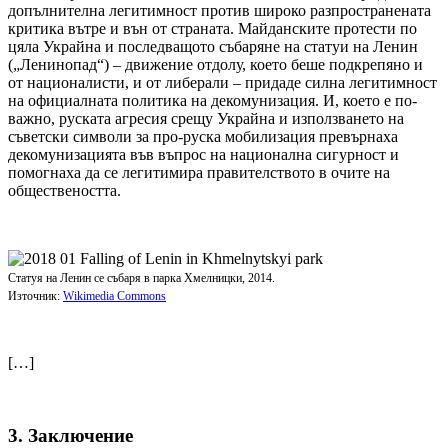
допълнителна легитимност против широко разпространената
критика вътре и вън от страната. Майданските протести по
цяла Украйна и последващото събаряне на статуи на Ленин
(„Ленинопад“) – движение отдолу, което беше подкрепяно и
от националисти, и от либерали – придаде силна легитимност
на официалната политика на декомунизация. И, което е по-
важно, руската агресия срещу Украйна и използването на
съветски символи за про-руска мобилизация превърнаха
декомунизацията във въпрос на национална сигурност и
помогнаха да се легитимира правителството в очите на
обществеността.
Статуя на Ленин се събаря в парка Хмелницки, 2014.
Източник:
Wikimedia Commons
[…]
3. Заключение