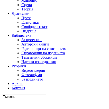
Живопис
Сцена
Теория
Драскулки
Проза
Есеистика
Свободен текст
Видрица
Библиотека
За проекта...
Авторски книги
Годишници на списанието
Справочник на изданието
Тематични сборници
Научни изследвания
Рубрики
Видеогалерия
Фотоалбуми
За изданието
Архив
Контакт