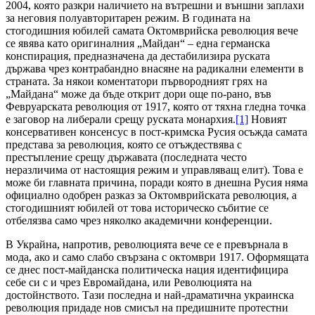
2004, която разкри наличието на вътрешни и външни заплахи
за неговия полуавторитарен режим. В годината на
стогодишния юбилей самата Октомврийска революция вече
се явява като оригиналния „Майдан“ – една германска
конспирация, предназначена да дестабилизира руската
държава чрез контрабандно внасяне на радикални елементи в
страната. За някои коментатори първородният грях на
„Майдана“ може да бъде открит дори още по-рано, във
Февруарската революция от 1917, която от тяхна гледна точка
е заговор на либерали срещу руската монархия.
[1]
Новият
консервативен консенсус в пост-кримска Русия осъжда самата
представа за революция, която се отъждествява с
престъпление срещу държавата (последната често
неразличима от настоящия режим и управляващ елит). Това е
може би главната причина, поради която в днешна Русия няма
официално одобрен разказ за Октомврийската революция, а
стогодишният юбилей от това историческо събитие се
отбелязва само чрез няколко академични конференции.
В Украйна, напротив, революцията вече се е превърнала в
мода, ако и само слабо свързана с октомври 1917. Оформящата
се днес пост-майданска политическа нация идентифицира
себе си с и чрез Евромайдана, или Революцията на
достойнството. Тази последна и най-драматична украинска
революция придаде нов смисъл на предишните протестни