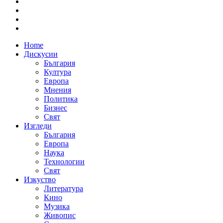
Home
Дискусии
България
Култура
Европа
Мнения
Политика
Бизнес
Свят
Изгледи
България
Европа
Наука
Технологии
Свят
Изкуство
Литература
Кино
Музика
Живопис