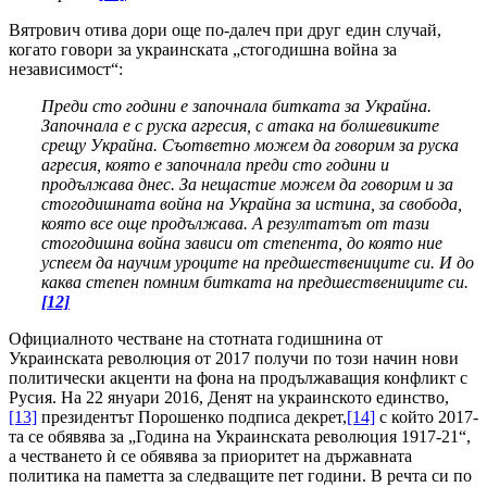
Вятрович отива дори още по-далеч при друг един случай,
когато говори за украинската „стогодишна война за
независимост“:
Преди сто години е започнала битката за Украйна.
Започнала е с руска агресия, с атака на болшевиките
срещу Украйна. Съответно можем да говорим за руска
агресия, която е започнала преди сто години и
продължава днес. За нещастие можем да говорим и за
стогодишната война на Украйна за истина, за свобода,
която все още продължава. А резултатът от тази
стогодишна война зависи от степента, до която ние
успеем да научим уроците на предшествениците си. И до
каква степен помним битката на предшествениците си.
[12]
Официалното честване на стотната годишнина от
Украинската революция от 2017 получи по този начин нови
политически акценти на фона на продължаващия конфликт с
Русия. На 22 януари 2016, Денят на украинското единство,
[13]
президентът Порошенко подписа декрет,
[14]
с който 2017-
та се обявява за „Година на Украинската революция 1917-21“,
а честването ѝ се обявява за приоритет на държавната
политика на паметта за следващите пет години. В речта си по