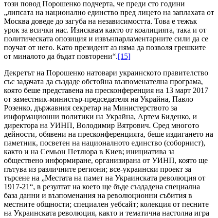
този повод Порошенко подчерта, че преди сто години
„липсата на национално единство пред лицето на заплахата от
Москва доведе до загуба на независимостта. Това е тежък
урок за всички нас. Изисквам както от коалицията, така и от
политическата опозиция и извънпарламентарните сили да се
поучат от него. Като президент аз няма да позволя грешките
от миналото да бъдат повторени“.
[15]
Декретът на Порошенко натовари украинското правителство
със задачата да създаде обстойна възпоменателна програма,
която беше представена на пресконференция на 13 март 2017
от заместник-министър-председателя на Украйна, Павло
Розенко, държавния секретар на Министерството за
информационни политики на Украйна, Артем Биденко, и
директора на УИНП, Володимир Вятрович. Сред многото
дейности, обявени на пресконференцията, беше издигането на
паметник, посветен на националното единство (соборнист),
както и на Семьон Петлюра в Киев; инициатива за
обществено информиране, организирана от УИНП, която ще
пътува из различните региони; все-украински проект за
търсене на „Местата на памет на Украинската революция от
1917-21“, в резултат на което ще бъде създадена специална
база данни и възпоменания на революционни събития в
местните общности; специален уебсайт; колекция от песните
на Украинската революция, както и тематична настолна игра