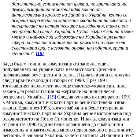
допълнително усложнена от факта, че критиката на
декомунизационните закони идва както от
интелектуални кръгове на Запад и в Украйна, които са
искрено загрижени за запазване свободата на словото и
насърчаване на историческите изследвания, така и от
ретроградни сили в Украйна и Русия, загрижени на първо
място и най-вече за задържане на Украйна в руската
сфера на влияние и запазване на режима на памет от
съветската ера, с неговите оценки на събития, групи и
личности“.
[18]
За да бъдем точни, декомунизацията започна още с
получаването на украинската независимост. Днес ние
преживяваме вече третата ѝ вълна. Първата вълна се получи
след първите свободни избори от 1990. През 1991
тогавашният парламент, все още съветско-украински, прие
закона „За реабилитация на жертвите на политически
репресии в Украйна“.
[19]
След августовския преврат от 1991
в Москва, комунистическата партия беше поставена извън
закона. Едва през 1993, когато забраната беше отстранена,
комунистическата партия на Украйна беше възстановена под
ръководството на Петро Симоненко. Инак декомунизацията
от ранните 1990 години беше ограничена до символични
измерения и практикувана много неравномерно в различните
региони. В западна Украйна, където партията „Народний рух“