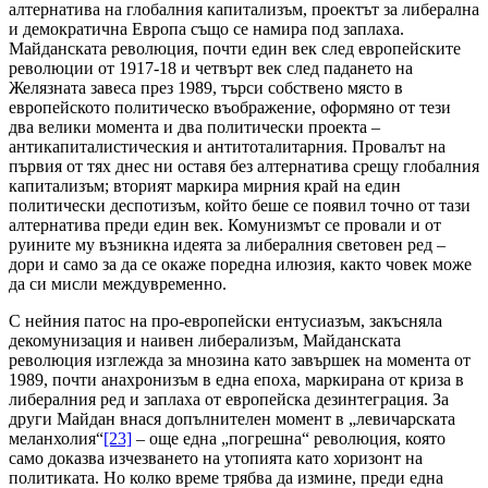
алтернатива на глобалния капитализъм, проектът за либерална
и демократична Европа също се намира под заплаха.
Майданската революция, почти един век след европейските
революции от 1917-18 и четвърт век след падането на
Желязната завеса през 1989, търси собствено място в
европейското политическо въображение, оформяно от тези
два велики момента и два политически проекта –
антикапиталистическия и антитоталитарния. Провалът на
първия от тях днес ни оставя без алтернатива срещу глобалния
капитализъм; вторият маркира мирния край на един
политически деспотизъм, който беше се появил точно от тази
алтернатива преди един век. Комунизмът се провали и от
руините му възникна идеята за либералния световен ред –
дори и само за да се окаже поредна илюзия, както човек може
да си мисли междувременно.
С нейния патос на про-европейски ентусиазъм, закъсняла
декомунизация и наивен либерализъм, Майданската
революция изглежда за мнозина като завършек на момента от
1989, почти анахронизъм в една епоха, маркирана от криза в
либералния ред и заплаха от европейска дезинтеграция. За
други Майдан внася допълнителен момент в „левичарската
меланхолия“
[23]
– още една „погрешна“ революция, която
само доказва изчезването на утопията като хоризонт на
политиката. Но колко време трябва да измине, преди една