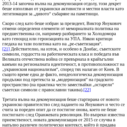
2013-14 започна вълна на декомунизация отдолу, този декрет
беше използван от украински активисти и местни власти като
легитимация за „дивото“ събаряне на паметници.
Скоро след като беше избран за президент, Виктор Янукович
отмени определени елементи от мемориалната политика на
предшественика си, например разбирането за Холодомора
като геноцид или героизацията на УПА. Някои критици
гледаха на тази политика като на „ре-съветизация“.
[21]
Действително, на изток, и особено в Донбас, съветските
символи, гордостта на работническата класа и победата във
Великата отечествена война се превърнаха в крайъгълни
камъни на регионалната идентичност, в противоположност на
„украинския национализъм“, според тях налаган от Киев. В
същото време една де факто, неидеологическа декомунизация
продължи под претекста за „модернизация“ на градското
пространство (на практика често замествайки „остарели“
съветски символи с православни такива).
[22]
Третата вълна на декомунизация беше стартирана от новото
украинско правителство след падането на Янукович и често се
счита за пореден опит да се постигне онова, което не беше
постигнато след Оранжевата революция. Но въпреки известна
приемственост, новата декомунизация от 2015 се случва в
напълно различен политически контекст, който ѝ придава