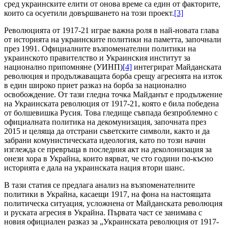
сред украинските елити от онова време са един от факторите,
които са осуетили довършването на този проект.
[3]
Революцията от 1917-21 играе важна роля в най-новата глава
от историята на украинските политики на паметта, започнали
през 1991. Официалните възпоменателни политики на
украинското правителство и Украинския институт за
национално припомняне (УИНП)
[4]
интегрират Майданската
революция и продължаващата борба срещу агресията на изток
в един широко приет разказ на борба за национално
освобождение. От тази гледна точка Майданът е продължение
на Украинската революция от 1917-21, която е била победена
от болшевишка Русия. Това гледище съвпада безпроблемно с
официалната политика на декомунизация, започната през
2015 и целяща да отстрани съветските символи, както и да
забрани комунистическата идеология, като по този начин
изглежда се превръща в последния акт на деколонизация за
онези хора в Украйна, които вярват, че сто години по-късно
историята е дала на украинската нация втори шанс.
В тази статия се предлага анализ на възпоменателните
политики в Украйна, касаещи 1917, на фона на настоящата
политическа ситуация, усложнена от Майданската революция
и руската агресия в Украйна. Първата част се занимава с
новия официален разказ за „Украинската революция от 1917-