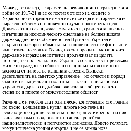
Може да изглежда, че драмата на революцията и гражданската
война от 1917-21 днес се поставя отново на сцената в
Украйна, но историята никога не се повтаря и историческите
паралели обслужват в повечето случаи политически цели.
Докато Ленин се е нуждаел отчаяно от украинската пшеница
и въглища за икономическото оцеляване на болшевишката
държава, днешната обсебеност на Путин от Украйна е
свързана по-скоро с областта на геополитическите фантазии и
имперската носталгия. Вярно, някои пороци на украинското
държавно изграждане изглежда продължават из цялата
история, но пост-майданска Украйна със сигурност притежава
жизнено гражданско общество и национална идентичност,
засилена от напора на външната агресия. Въпреки
десетилетията на съветско управление – но отчасти и поради
съветските национални политики – идеята за независима
украинска държава е дълбоко вкоренена в общественото
съзнание и приета от международната общност.
Различна е и глобалната политическа констелация, сто години
по-късно. Болшевишка Русия, някога носителка на
революционен универсалистки проект, днес е крепост на нов
консерватизъм и поддръжник на антиевропейски
националистически и популистки движения. Докато голямата
комунистическа утопия е мъртва и не се вижда нова