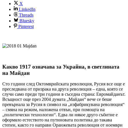
X
LinkedIn
Threads
Bluesky
Pinterest
Какво 1917 означава за Украйна, в светлината
на Майдан
Сто години след Октомврийската революция, Русия все още е
преследвана от призрака на друга революция – една, която се
случи само преди три години в съседна страна: Евромайданът.
Всъщност още през 2004 думата „Майдан“ вече се беше
превърнала за Русия в символ на „изфабрикувана революция“
– смяна на режим, наложена отвън, при помощта на
„политически технологии“. Едва ли някое друго събитие е
оформяло естеството на путиновата политика до такава
степен, както го направи Оранжевата революция от ноември