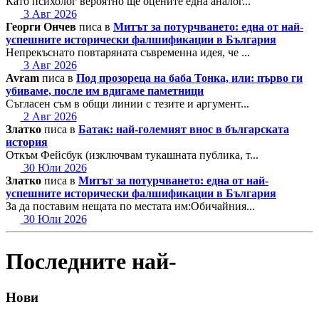
Като психолог вероятно ще оцените една аналог...
3 Авг 2026
Георги Ончев
писа в
Митът за потурчването: една от най-
успешните исторически фалшификации в България
Непрекъснато повтаряната съвременна идея, че ...
3 Авг 2026
Avram
писа в
Под прозореца на баба Тонка, или: първо ги
убиваме, после им вдигаме паметници
Съгласен съм в общи линии с тезите и аргумент...
2 Авг 2026
Златко
писа в
Батак: най-големият внос в българската
история
Откъм Фейсбук (изключвам тукашната публика, т...
30 Юли 2026
Златко
писа в
Митът за потурчването: една от най-
успешните исторически фалшификации в България
За да поставим нещата по местата им:Обичайния...
30 Юли 2026
Последните най-
Нови