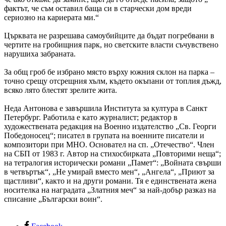
фактът, че съм оставил баща си в старчески дом вреди
сериозно на кариерата ми.“
Църквата не разрешава самоубийците да бъдат погребвани в
чертите на гробищния парк, но светските власти съчувствено
нарушиха забраната.
За общ гроб бе избрано място върху южния склон на парка –
точно срещу отсрещния хълм, където окъпани от топлия дъжд,
всяко лято блестят зрелите жита.
Неда Антонова е завършила Института за култура в Санкт
Петербург. Работила е като журналист; редактор в
художествената редакция на Военно издателство „Св. Георги
Победоносец“; писател в групата на военните писатели и
композитори при МНО. Основател на сп. „Отечество“. Член
на СБП от 1983 г. Автор на стихосбирката „Повторими неща“;
на тетралогия исторически романи „Памет“: „Войната свърши
в четвъртък“, „Не умирай вместо мен“, „Ангела“, „Приют за
щастливи“, както и на други романи. Тя е единствената жена
носителка на наградата „Златния меч“ за най-добър разказ на
списание „Български воин“.