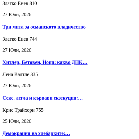
Златко Енев
810
27 Юли, 2026
Три мита за османското владичество
Златко Енев
744
27 Юли, 2026
Хитлер, Бетовен, Йоци: какво ДНК…
Лена Валтле
335
27 Юли, 2026
Секс, легла и кървави екзекуции:…
Крис Трайхорн
755
25 Юли, 2026
Демокрация на хлебарките:…