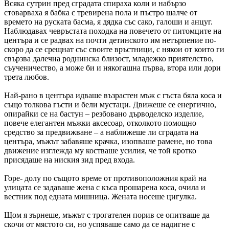
Всяка сутрин пред сградата спираха коли и набързо
стоварваха я бабка с тревирена пола и пъстро шалче от
времето на руската басма, я дядка със сако, галоши и анцуг.
Наблюдавах чевръстата походка на повечето от питомците на
центъра и се радвах на почти детинското им нетърпение по-
скоро да се срещнат със своите връстници, с някои от които ги
свързва далечна роднинска близост, младежко приятелство,
съученичество, а може би и някогашна първа, втора или дори
трета любов.
Най-рано в центъра идваше възрастен мъж с гъста бяла коса и
също толкова гъсти и бели мустаци. Движеше се енергично,
опирайки се на бастун – резбовано дърводелско изделие,
повече елегантен мъжки аксесоар, отколкото помощно
средство за предвижване – а наближеше ли сградата на
центъра, мъжът забавяше крачка, изопваше рамене, но това
движение изглежда му костваше усилия, че той кротко
присядаше на ниския зид пред входа.
Горе- долу по същото време от противоположния край на
улицата се задаваше жена с къса прошарена коса, очила и
вестник под едната мишница. Жената носеше цигулка.
Щом я зърнеше, мъжът с трогателен порив се опитваше да
скочи от мястото си, но успяваше само да се надигне с