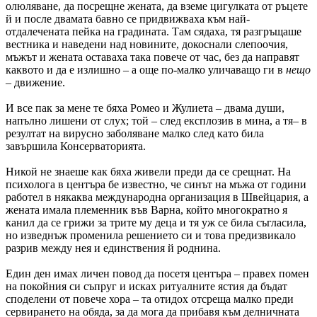
олюляване, да посрещне жената, да вземе цигулката от ръцете
й и после двамата бавно се придвижваха към най-
отдалечената пейка на градината. Там сядаха, тя разгръщаше
вестника и наведени над новините, докоснали слепоочия,
мъжът и жената оставаха така повече от час, без да направят
каквото и да е излишно – а още по-малко уличаващо ги в
нещо
– движение.
И все пак за мене те бяха Ромео и Жулиета – двама души,
напълно лишени от слух; той – след експлозив в мина, а тя– в
резултат на вирусно заболяване малко след като била
завършила Консерваторията.
Никой не знаеше как бяха живели преди да се срещнат. На
психолога в центъра бе известно, че синът на мъжа от години
работел в някаква международна организация в Швейцария, а
жената имала племенник във Варна, който многократно я
канил да се грижи за трите му деца и тя уж се била съгласила,
но изведнъж променила решението си и това предизвикало
разрив между нея и единствения й роднина.
Един ден имах личен повод да посетя центъра – правех помен
на покойния си съпруг и исках ритуалните ястия да бъдат
споделени от повече хора – та отидох отсреща малко преди
сервирането на обяда, за да мога да прибавя към делничната