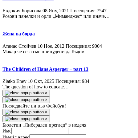
Евдокия Борисова
08 Яну, 2021
Посещения: 7547
Розови панелки и орли „Миманджес“ или иначе…
Жена на борда
Атанас Стойчев
10 Ное, 2012
Посещения: 9004
Макар че сега сме принудени да бъдем…
The Children of Hans Asperger – part 13
Zlatko Enev
10 Окт, 2025
Посещения: 984
The question of how to educate…
×
×
Последвайте ни във Фейсбук!
×
×
Бюлетин „Либерален преглед“ в неделя
Име
Имейл адрес