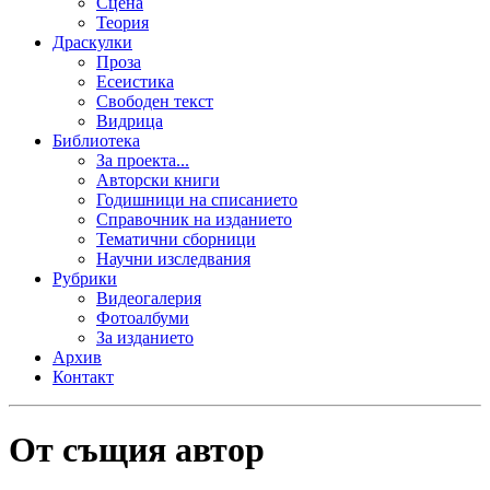
Сцена
Теория
Драскулки
Проза
Есеистика
Свободен текст
Видрица
Библиотека
За проекта...
Авторски книги
Годишници на списанието
Справочник на изданието
Тематични сборници
Научни изследвания
Рубрики
Видеогалерия
Фотоалбуми
За изданието
Архив
Контакт
От същия автор