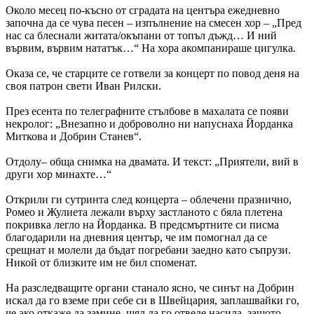
Около месец по-късно от сградата на центъра ежедневно
започна да се чува песен – изпълнение на смесен хор – „Пред
нас са блеснали житата/окъпани от топъл дъжд… И ний
вървим, вървим нататък…“ На хора акомпанираше цигулка.
Оказа се, че старците се готвели за концерт по повод деня на
своя патрон свети Иван Рилски.
През есента по телеграфните стълбове в махалата се появи
некролог: „Внезапно и доброволно ни напуснаха Йорданка
Миткова и Добрин Станев“.
Отдолу– обща снимка на двамата. И текст: „Приятели, вий в
други хор минахте…“
Открили ги сутринта след концерта – облечени празнично,
Ромео и Жулиета лежали върху застланото с бяла плетена
покривка легло на Йорданка. В предсмъртните си писма
благодарили на дневния център, че им помогнал да се
срещнат и молели да бъдат погребани заедно като съпрузи.
Никой от близките им не бил споменат.
На разследващите органи станало ясно, че синът на Добрин
искал да го вземе при себе си в Швейцария, заплашвайки го,
че ако откаже да замине, щял да го отведе насила, защото „