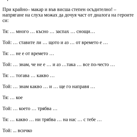
При крайно– макар и във висша степен осъдително! –
напрягане на слуха можах да дочуя част от диалога на героите
си:
Тя: … много … късно … заспах … снощи…
Той: … ставите ли … щото и аз … от времето е …
Тя: … не е от времето …
Той: … знам, че не е … и аз …така … все по-често …
Тя: … тогава … какво …
Той: … знам какво … и … ще го направя …
Тя: … кое
Той: … което … трябва …
Тя: … какво … ни трябва … на нас … с тебе …
Той: ... всичко