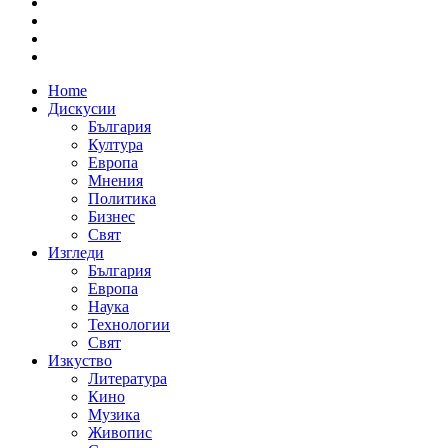
Home
Дискусии
България
Култура
Европа
Мнения
Политика
Бизнес
Свят
Изгледи
България
Европа
Наука
Технологии
Свят
Изкуство
Литература
Кино
Музика
Живопис