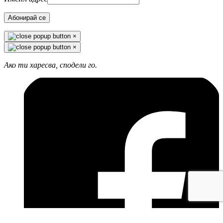
Абонирай се
×
×
Ако ти харесва, сподели го.