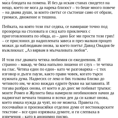
маса блюдата на помена. И без да искам станах свидетел на
нещо, което не мога да нарека близост – то беше много повече
– на двама души, за които светът се състоеше само от образи,
гримаси, движение и тишина.
Пейката, на която този път седяха, се намираше точно под
прозореца на столовата и след като приключих с
приготовленията по обяда, аз – дано Бог ми прости този грях!
– се прислоних до надиплената завеса и през малкия процеп
можах да наблюдавам онова, за което поетът Давид Овадия бе
възкликнал: „Аз вярвам в мълчаливата любов“.
И този път двамата четяха любимия си ежедневник. И
странно – макар, че бяха напълно лишени от слух – те четяха
на глас. Четяха един по един– като че разговаряха – с тих
изговор и дълги паузи, както прави човек, когато търси
нужната дума. Надвесих се леко и бях толкова близко до
четивото им, че ясно виждах едрите букви на заглавията. И
тогава разбрах онова, от което и до днес ме побиват тръпки:
моите Ромео и Жулиета бяха намерили необикновен начин да
надмогнат вечната тишина и всеки ден да си казват онова,
което имаха нужда да чуят, но не можеха. Правеха го,
посочвайки и произнасяйки отделни думи от вестникарските
текстове – все едно изрязваха думите, и ги слепваха в
изречения – като в анонимно писмо.