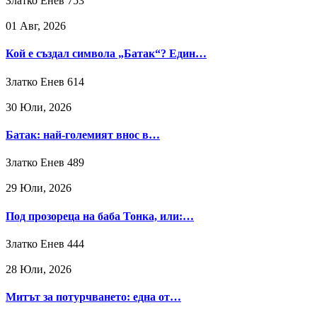
Златко Енев
753
01 Авг, 2026
Кой е създал символа „Батак“? Един…
Златко Енев
614
30 Юли, 2026
Батак: най-големият внос в…
Златко Енев
489
29 Юли, 2026
Под прозореца на баба Тонка, или:…
Златко Енев
444
28 Юли, 2026
Митът за потурчването: една от…