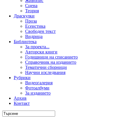
Живопис
Сцена
Теория
Драскулки
Проза
Есеистика
Свободен текст
Видрица
Библиотека
За проекта...
Авторски книги
Годишници на списанието
Справочник на изданието
Тематични сборници
Научни изследвания
Рубрики
Видеогалерия
Фотоалбуми
За изданието
Архив
Контакт