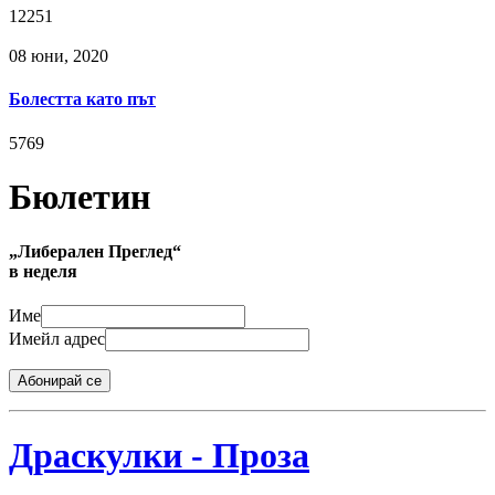
12251
08 юни, 2020
Болестта като път
5769
Бюлетин
„Либерален Преглед“
в неделя
Име
Имейл адрес
Абонирай се
Драскулки - Проза