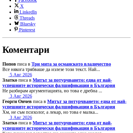
Facebook
X
LinkedIn
Threads
Bluesky
Pinterest
Коментари
Попов
писа в
Три мита за османското владичество
Все някога трябваше да излезе този текст. Най...
5 Авг 2026
Златко
писа в
Митът за потурчването: една от най-
успешните исторически фалшификации в България
Не разбирам аргументацията, но това е дребна ...
3 Авг 2026
Георги Ончев
писа в
Митът за потурчването: една от най-
успешните исторически фалшификации в България
Хм, не съм психолог, а лекар, но това е малка...
3 Авг 2026
Златко
писа в
Митът за потурчването: една от най-
успешните исторически фалшификации в България