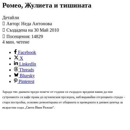
Ромео, Жулиета и тишината
Детайли
Автор: Неда Антонова
Създадена на 30 Май 2010
Посещения: 14829
4 мин. четене
Facebook
X
LinkedIn
Threads
Bluesky
Pinterest
Заради тях двамата преди повече от година си създадох вредния навик да пия
сутрешното си кафе права до кухненския прозорец, наблюдавайки отсрещната сграда –
стара постройка, основно ремонтирана от общината и превърната в дневен център за
възрастни хора „Свети Иван Рилски“.