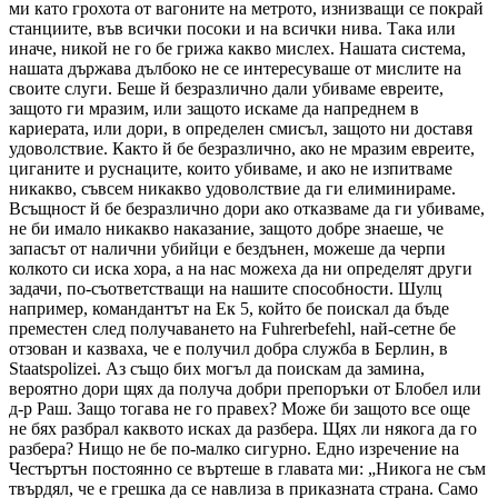
ми като грохота от вагоните на метрото, изнизващи се покрай
станциите, във всички посоки и на всички нива. Така или
иначе, никой не го бе грижа какво мислех. Нашата система,
нашата държава дълбоко не се интересуваше от мислите на
своите слуги. Беше й безразлично дали убиваме евреите,
защото ги мразим, или защото искаме да напреднем в
кариерата, или дори, в определен смисъл, защото ни доставя
удоволствие. Както й бе безразлично, ако не мразим евреите,
циганите и руснаците, които убиваме, и ако не изпитваме
никакво, съвсем никакво удоволствие да ги елиминираме.
Всъщност й бе безразлично дори ако отказваме да ги убиваме,
не би имало никакво наказание, защото добре знаеше, че
запасът от налични убийци е бездънен, можеше да черпи
колкото си иска хора, а на нас можеха да ни определят други
задачи, по-съответстващи на нашите способности. Шулц
например, командантът на Ек 5, който бе поискал да бъде
преместен след получаването на Fuhrerbefehl, най-сетне бе
отзован и казваха, че е получил добра служба в Берлин, в
Staatspolizei. Аз също бих могъл да поискам да замина,
вероятно дори щях да получа добри препоръки от Блобел или
д-р Раш. Защо тогава не го правех? Може би защото все още
не бях разбрал каквото исках да разбера. Щях ли някога да го
разбера? Нищо не бе по-малко сигурно. Едно изречение на
Честъртън постоянно се въртеше в главата ми: „Никога не съм
твърдял, че е грешка да се навлиза в приказната страна. Само