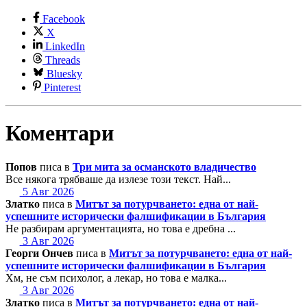
Facebook
X
LinkedIn
Threads
Bluesky
Pinterest
Коментари
Попов
писа в
Три мита за османското владичество
Все някога трябваше да излезе този текст. Най...
5 Авг 2026
Златко
писа в
Митът за потурчването: една от най-
успешните исторически фалшификации в България
Не разбирам аргументацията, но това е дребна ...
3 Авг 2026
Георги Ончев
писа в
Митът за потурчването: една от най-
успешните исторически фалшификации в България
Хм, не съм психолог, а лекар, но това е малка...
3 Авг 2026
Златко
писа в
Митът за потурчването: една от най-