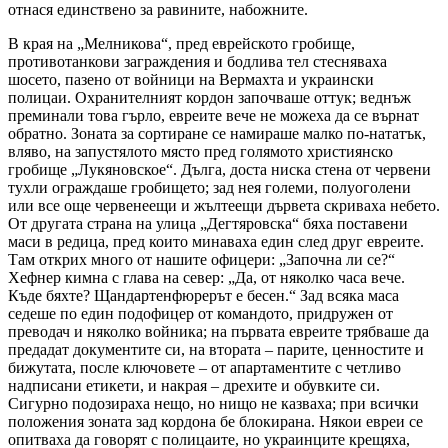
отнася единствено за равините, набожните.
В края на „Мелникова“, пред еврейското гробище,
противотанкови заграждения и бодлива тел стесняваха
шосето, пазено от войници на Вермахта и украински
полицаи. Охранителният кордон започваше оттук; веднъж
преминали това гърло, евреите вече не можеха да се върнат
обратно. Зоната за сортиране се намираше малко по-нататък,
вляво, на запустялото място пред голямото християнско
гробище „Лукяновское“. Дълга, доста ниска стена от червени
тухли ограждаше гробището; зад нея големи, полуоголени
или все още червенеещи и жълтеещи дървета скриваха небето.
От другата страна на улица „Дегтяровска“ бяха поставени
маси в редица, пред които минаваха един след друг евреите.
Там открих много от нашите офицери: „Започна ли се?“
Хефнер кимна с глава на север: „Да, от няколко часа вече.
Къде бяхте? Щандартенфюрерът е бесен.“ Зад всяка маса
седеше по един подофицер от командото, придружен от
преводач и няколко войника; на първата евреите трябваше да
предадат документите си, на втората – парите, ценностите и
бижутата, после ключовете – от апартаментите с четливо
надписани етикети, и накрая – дрехите и обувките си.
Сигурно подозираха нещо, но нищо не казваха; при всички
положения зоната зад кордона бе блокирана. Някои евреи се
опитваха да говорят с полицаите, но украинците крещяха,