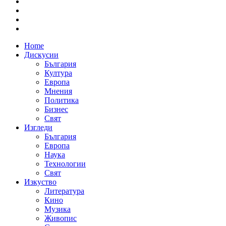
Home
Дискусии
България
Култура
Европа
Мнения
Политика
Бизнес
Свят
Изгледи
България
Европа
Наука
Технологии
Свят
Изкуство
Литература
Кино
Музика
Живопис