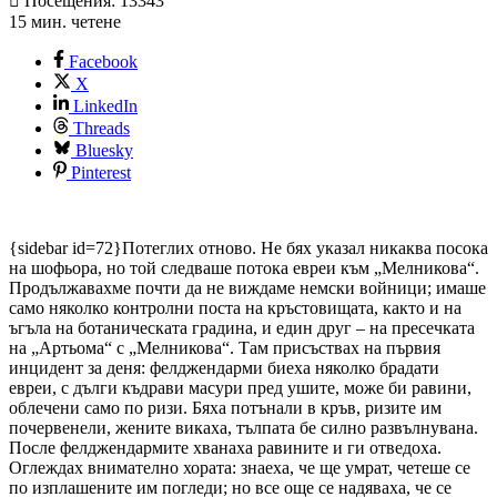
Посещения: 13343
15 мин. четене
Facebook
X
LinkedIn
Threads
Bluesky
Pinterest
{sidebar id=72}Потеглих отново. Не бях указал никаква посока
на шофьора, но той следваше потока евреи към „Мелникова“.
Продължавахме почти да не виждаме немски войници; имаше
само няколко контролни поста на кръстовищата, както и на
ъгъла на ботаническата градина, и един друг – на пресечката
на „Артьома“ с „Мелникова“. Там присъствах на първия
инцидент за деня: фелджендарми биеха няколко брадати
евреи, с дълги къдрави масури пред ушите, може би равини,
облечени само по ризи. Бяха потънали в кръв, ризите им
почервенели, жените викаха, тълпата бе силно развълнувана.
После фелджендармите хванаха равините и ги отведоха.
Оглеждах внимателно хората: знаеха, че ще умрат, четеше се
по изплашените им погледи; но все още се надяваха, че се