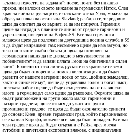
„съзнава тежестта на задачата“; после, почти без никакъв
преход, ни изложи своето виждане за германския Изток. След
края на войната руснаците, изтласкани отвъд Урал, можеха да
образуват някаква остатъчна Slavland; разбира се, те редовно
щяха да опитват да се върнат; за да им попречи, Германия
щеше да изгради в планините линия от градове гарнизони и
укрепления, поверени на Вафен-SS. Всички германски
младежи щяха да подлежат на двугодишна военна служба в SS
и да бъдат изпращани там; несъмнено щеше да има загуби, но
тези постоянни слаби сблъсъци щяха да позволят на
германската нация да не „изпадне в мекушавостта на
победителите“ и да запази цялата „мощ на бдителния и силен
воин“. Бранени от тази линия, руските и украинските земи
щяха да бъдат отворени за немска колонизация и да бъдат
развити от нашите ветерани: всеки от тях, „войник земеделец,
както и синовете му“, щеше да управлява голям и богат имот;
полската работа щеше да бъде осъществявана от славянски
илоти, а германецът само щеше да ръководи. Фермите щяха да
бъдат разположени на групи около малки гарнизонни и
пазарни градчета; що се отнася до ужасните руски
промишлени градове, те щяха да бъдат окончателно сринати
до основи; Киев, древен германски град, който първоначално
се е казвал Кирофо, можеше все пак да бъде пощаден. Всички
тези градове щяха да бъдат свързани с Райха чрез мрежа
аутобани и двуетажни експресни влакове, с индивидуални