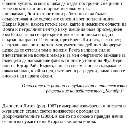
спални купета, за които щяха да бъдат построени специални
железопътни линии, широки няколко метра;
широкомащабните строителни работи щяха да бъдат
осъществявани от оцелелите евреи и военнопленниците.
Накрая Крим, някога готска земя, както и немските области на
Волга и петролният център Баку, щеше да бъде присъединен
към Райха, за да се превърне в място за почивка и отдих,
свързан направо с Германия, през Брест-Литовск, с експрес;
след завършването на тази монументална дейност Фюрерът
щеше да се оттегли там в пенсия. Речта направи силно
впечатление на всички: макар и за мен очертаното виждане за
бъдещето да напомняше фантастичните утопии на Жул Верн
или на Едгар Райс Бъроуз, в него съвсем ясно се съдържаше
някакъв план, крайна цел, съставен в разредени, намиращи се
високо над нашата сфери.
Откъсите от романа се публикуват с приятелското
разрешение на издателство „Колибри“.
Джонатан Лител (род. 1967) е американско-френски писател и
журналист, станал световноизвестен с романа си
Доброжелателните (2006), в който по особено правдив начин
се описват ужасите на Втората световна война.