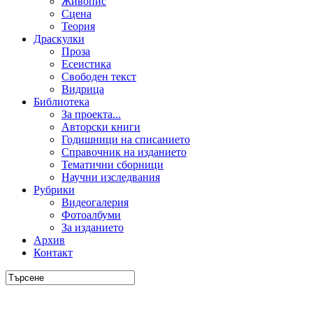
Живопис
Сцена
Теория
Драскулки
Проза
Есеистика
Свободен текст
Видрица
Библиотека
За проекта...
Авторски книги
Годишници на списанието
Справочник на изданието
Тематични сборници
Научни изследвания
Рубрики
Видеогалерия
Фотоалбуми
За изданието
Архив
Контакт