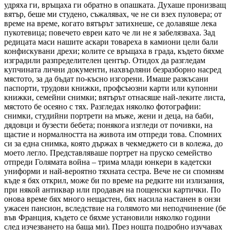
удряха ги, връщаха ги обратно в опашката. Духаше пронизващ
вятър, беше ми студено, съжалявах, че не си взех пуловера; от
време на време, когато вятърът затихнеше, се долавяше лека
пукотевица; повечето евреи като че ли не я забелязваха. Зад
редицата маси нашите аскари товареха в камиони цели бали
конфискувани дрехи; колите се връщаха в града, където бяхме
изградили разпределителен център. Отидох да разгледам
купчината лични документи, нахвърляни безразборно насред
мястото, за да бъдат по-късно изгорени. Имаше разкъсани
паспорти, трудови книжки, профсъюзни карти или купонни
книжки, семейни снимки; вятърът отнасяше най-леките листа,
мястото бе осеяно с тях. Разгледах няколко фотографии:
снимки, студийни портрети на мъже, жени и деца, на баби,
дядовци и бузести бебета; понякога изгледи от почивки, на
щастие и нормалността на живота им отпреди това. Спомних
си за една снимка, която държах в чекмеджето си в колежа, до
моето легло. Представляваше портрет на пруско семейство
отпреди Голямата война – трима млади юнкери в кадетски
униформи и най-вероятно тяхната сестра. Вече не си спомням
къде я бях открил, може би по време на редките ни излизания,
при някой антиквар или продавач на пощенски картички. По
онова време бях много нещастен, бях насила настанен в онзи
ужасен пансион, вследствие на голямото ми неподчинение (бе
във Франция, където се бяхме установили няколко години
след изчезването на баща ми). През нощта подробно изучавах