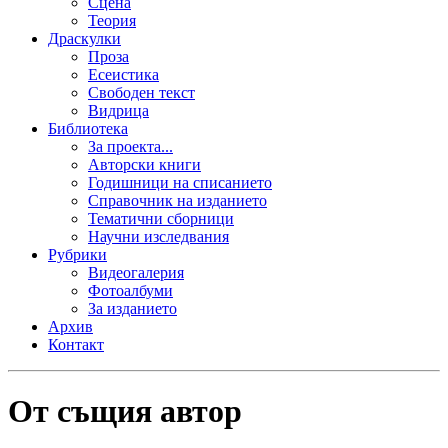
Сцена
Теория
Драскулки
Проза
Есеистика
Свободен текст
Видрица
Библиотека
За проекта...
Авторски книги
Годишници на списанието
Справочник на изданието
Тематични сборници
Научни изследвания
Рубрики
Видеогалерия
Фотоалбуми
За изданието
Архив
Контакт
От същия автор