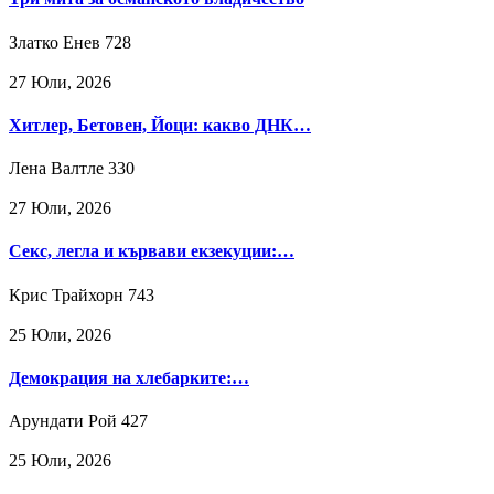
Златко Енев
728
27 Юли, 2026
Хитлер, Бетовен, Йоци: какво ДНК…
Лена Валтле
330
27 Юли, 2026
Секс, легла и кървави екзекуции:…
Крис Трайхорн
743
25 Юли, 2026
Демокрация на хлебарките:…
Арундати Рой
427
25 Юли, 2026