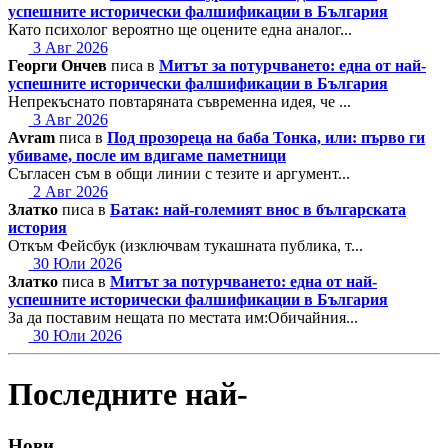
успешните исторически фалшификации в България
Като психолог вероятно ще оцените една аналог...
3 Авг 2026
Георги Ончев
писа в
Митът за потурчването: една от най-
успешните исторически фалшификации в България
Непрекъснато повтаряната съвременна идея, че ...
3 Авг 2026
Avram
писа в
Под прозореца на баба Тонка, или: първо ги
убиваме, после им вдигаме паметници
Съгласен съм в общи линии с тезите и аргумент...
2 Авг 2026
Златко
писа в
Батак: най-големият внос в българската
история
Откъм Фейсбук (изключвам тукашната публика, т...
30 Юли 2026
Златко
писа в
Митът за потурчването: една от най-
успешните исторически фалшификации в България
За да поставим нещата по местата им:Обичайния...
30 Юли 2026
Последните най-
Нови