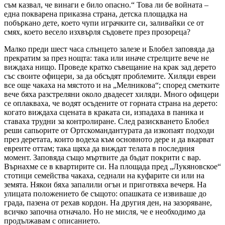
съм казвал, че винаги е било опасно.“ Това ли бе войната –
една покварена приказна страна, детска площадка на
побъркано дете, което чупи играчките си, заливайки се от
смях, което весело изхвърля съдовете през прозореца?
Малко преди шест часа слънцето залезе и Блобел заповяда да
прекратим за през нощта: така или иначе стрелците вече не
виждаха нищо. Проведе кратко съвещание на крак зад дерето
със своите офицери, за да обсъдят проблемите. Хиляди евреи
все още чакаха на мястото и на „Мелникова“; според сметките
вече бяха разстреляни около двадесет хиляди. Много офицери
се оплакваха, че водят осъдените от горната страна на дерето:
когато виждаха сцената в краката си, изпадаха в паника и
ставаха трудни за контролиране. След разискването Блобел
реши сапьорите от Ортскомандантурата да изкопаят подходи
през деретата, които водеха към основното дере и да вкарват
евреите оттам; така щяха да виждат телата в последния
момент. Заповяда също мъртвите да бъдат покрити с вар.
Върнахме се в квартирите си. На площада пред „Лукяновское“
стотици семейства чакаха, седнали на куфарите си или на
земята. Някои бяха запалили огън и приготвяха вечеря. На
улицата положението бе същото: опашката се извиваше до
града, пазена от рехав кордон. На другия ден, на зазоряване,
всичко започна отначало. Но не мисля, че е необходимо да
продължавам с описанието.