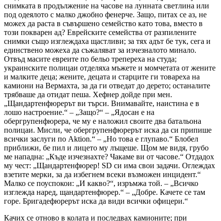
снимката в продължение на часове на лунната светлина или
под одеялото с малко джобно фенерче. Защо, питах се аз, не
можех да раста в съвършено семейство като това, вместо в
този покварен ад? Еврейските семейства от разпилените
снимки също изглеждаха щастливи; за тях адът бе тук, сега и
единствено можеха да съжаляват за изчезналото минало.
Отвъд масите евреите по бельо трепереха на студа;
украинските полицаи отделяха мъжете и момчетата от жените
и малките деца; жените, децата и старците ги товареха на
камиони на Вермахта, за да ги отведат до дерето; останалите
трябваше да отидат пеша. Хефнер дойде при мен.
„Щандартенфюрерът ви търси. Внимавайте, наистина е в
лошо настроение.“ – „Защо?“ – „Ядосан е на
обергрупенфюрера, че му е наложил своите два батальона
полицаи. Мисли, че обергрупенфюрерът иска да си припише
всички заслуги по Aktion.“ – „Но това е глупаво.“ Блобел
приближи, бе пил и лицето му лъщеше. Щом ме видя, грубо
ме нападна: „Къде изчезнахте? Чакаме ви от часове.“ Отдадох
му чест: „Щандартенфюрер! SD си има свои задачи. Оглеждах
взетите мерки, за да избегнем всеки възможен инцидент.“
Малко се поуспокои: „И какво?“, изръмжа той. – „Всичко
изглежда наред, щандартенфюрер.“ – „Добре. Качете се там
горе. Бригадефюрерът иска да види всички офицери.“
Качих се отново в колата и последвах камионите; при пристигането полицаите сваляха жените и децата, които се присъединяваха към идващите пеша мъже. Много от евреите, вървейки, пееха религиозни химни; малцина се опитваха да избягат – те бяха бързо залавяни от охраната или убивани. От билото ясно се чуваха залповете и жените, най-вече, започваха да изпадат в паника. Но нищо не можеха да сторят. Разделяха ги на малки групи и седнал зад една маса подофицер ги броеше; после ги поемаха нашите аскари и ги отвеждаха отвъд края на дерето. След всяка поредица изстрели тръгваше нова група, всичко ставаше доста бързо. Заобиколих дерето от изток, за да отида при другите офицери, които бяха застанали горе на северния склон. Оттам дерето се ширваше пред мен: бе около петдесет метра широко и може би тридесет метра дълбоко, простираше се на няколко километра; малкото поточе на дъното се вливаше в Сирец, която бе дала името си на квартала. Бяха прехвърлили дъски над поточето, за да могат евреите и стрелците да го прекосяват лесно; оттатък, пръснати навсякъде по голите склонове на дерето, се множаха малки бели групички скупчени тела. Украинските „опаковчици“ домъкваха товара си до купчините и ги принуждаваха да лягат отгоре или отстрани; тогава напред излизаха хората от наказателния взвод и минаваха покрай редиците легнали почти голи хора, като изстрелваха на всеки по един куршум от шмайзер в тила; общо имаше три взвода. Между екзекуциите няколко офицери оглеждаха телата и даваха смъртоносния изстрел с пистолет. На една височина над сцената се бяха разположили група офицери от SS и Вермахта. Там бе Йекелн със своя антураж, придружен от д-р Раш; разпознах също някои висши офицери от 6-а армия. Видях Томас, който ме забеляза, но не отвърна на поздрава ми. Отсреща малките групи се спускаха по склоновете на дерето и отиваха при скупчените тела, които все повече се разпростираха. Студът вече хапеше, но раздаваха ром и аз пийнах малко. Блобел се спусна с колата направо от нашата страна на дерето, сигурно бе направил пълна обиколка; отпиваше от плоска манерка и недоволстваше, викаше, че нещата не вървят достатъчно бързо. При все това темпото бе максимално ускорено. Стрелците бяха сменяни на всеки час и тези, които не стреляха, им носеха ром и зареждаха пълнителите им. Офицерите говореха малко, някои се опитваха да прикрият вълнението си. Ортскомандантурата бе докарала походна кухня и военен пастор приготвяше чай, за да сгрее Орпо и членовете на зондеркомандото. Когато стана време за обяд, висшите офицери се върнаха в града, но по-ниските чинове останаха да се хранят с хората. Тъй като екзекуциите трябваше да продължат без спиране, разположиха походната столова по-надолу, в една падина, откъдето не се виждаше дерето. За снабдяването отговаряше групата; когато отвориха консервите, при вида на дажбите черна кървавица хората започнаха бурно да недоволстват и да викат. Хефнер, който току-що бе изкарал цял час в доубиване, крещеше, захвърляйки отворените кутии на земята: „Що за идиотщина?“; зад мен един Вафен-SS шумно повръщаше. Самият аз бях пребледнял, от вида на кървавицата ми се повдигаше. Обърнах се към Хартл, фервалтунгсфюрера на групата, и го попитах как е могъл да допусне това. Но Хартл, изправен в смешно широките си бричове, оставаше невъзмутим. Тогава му изкрещях, че това е позор: „При това положение можеше и без подобна храна!“ Хартл ми обърна гръб и се отдалечи; Хефнер хвърляше консервите обратно в кашона, докато друг офицер, младият Нагел, се опитваше да ме успокои: „Хайде, оберщурмфюрер...“ – „Не, това не е нормално, такива неща трябва да се обмислят. Това е част от задълженията му.“ – „Напълно, мръщеше се Хефнер. Отивам да потърся нещо друго.“ Някой ми наля чашка ром, която изпих наведнъж; алкохолът ме прогори, стана ми по-добре. Хартл се върна и насочи дебелия си пръст към мен: „Оберщурмфюрер, не можете да ми говорите така.“ – „А вие не можете да... да... да.“, заекнах, сочейки обърнатите кашони. – „Майне херен!, излая Фогт. Никакви скандали, моля ви.“ Очевидно всички бяха изнервени до крайност. Отдалечих се и хапнах парче хляб със суров лук; зад мен офицерите оживено спореха. Малко по-късно висшите офицери се върнаха и Хартл явно е докладвал, защото Блобел дойде и ме смъмри от името на д-р Раш: „При подобни обстоятелства трябва да се държим като офицери.“ Заповяда ми да сменя Янсен, когато го освободят от дерето. „Носите ли оръжието си? Да? Никакви госпожички в моето командо, ясно ли е?“ Пенеше се, бе напълно пиян и вече почти не се владееше. Малко по-късно видях Янсен да се изкачва. Погледна ме мрачно: „Ваш ред е.“ От моята страна склонът на дерето бе твърде стръмен, за да мога да сляза, наложи се да го заобиколя и да вляза откъм дъното. Песъчливата почва край телата бе просмукана от възчерна кръв, поточето също бе почерняло от кръв. Ужасна миризма на изпражнения надмогваше мириса на кръв, много хора се изхождаха в момента на смъртта; за щастие вятърът бе силен и донякъде разсейваше зловонието. Отблизо нещата съвсем не протичаха така спокойно: идващите от височината на дерето евреи, погнати от аскарите и Орпо, виеха от ужас при вида на гледката, мъчеха се да се освободят, „опаковчиците“ ги удряха с пръчки или метални кабели, за да ги принудят да слязат и да легнат, дори на земята продължаваха да викат и се опитваха да станат, и децата се вкопчваха в живота точно както възрастните, изправяха се със скок на крака и хукваха, докато някой „опаковчик“ не ги настигнеше и повалеше, изстрелите често бяха неточни и хората биваха само ранени, но стрелците не обръщаха внимание и вече минаваха към следващата жертва, ранените се влачеха, гърчеха, стенеха от болка, други, напротив, оставаха безмълвни и парализирани от шока, с облещени очи. Хората стояха напред-назад, стреляха един през друг, почти без прекъсване. Бях като вцепенен, не знаех какво да правя. Графхорст дойде и ме разтърси за ръката: „Оберщурмфюрер!“ Посочи телата с пистолета си. „Опитайте се да довършвате ранените.“ Извадих пистолета си и тръгнах към една група: съвсем млад мъж ревеше от болка, насочих пистолета си към главата му и натиснах спусъка, но нямаше изстрел, бях забравил да освободя предпазителя, вдигнах го и пуснах куршум в челото му, той подскочи и внезапно млъкна. За да достигна някои от ранените, трябваше да вървя върху труповете, бялата и отпусната плът поддаваше под ботушите ми, костите предателски се чупеха и аз залитах, затъвах до глезените в кал и кръв. Бе ужасно и ме изпълваше с непоносимо чувство на отвращение, като онази вечер в Испания, в нужника с хлебарките, тогава бях малък, вторият ми баща ни бе подарил почивка в Каталуния, спяхме в някакво село и една вечер получих диария, хукнах към нужника в дъното на градината, светейки си с джобно фенерче, а дупката, през деня съвсем чиста, сега гъмжеше от огромни кафяви хлебарки, уплаших се, опитах се да стискам и се върнах в леглото, но спазмите бяха твърде силни, нямаше нощно гърне, обух големите си ботуши за дъжд и се върнах в нужника, казвайки си, че мога да разгоня хлебарките с крака и да свърша набързо, надникнах през вратата, осветявайки земята, после забелязах някакъв отблясък на стената, насочих лъча на фенерчето, стената също гъмжеше от хлебарки, всички стени, и таванът, и горният праг на вратата, бавно извих подадената си през вратата глава и те бяха там, черна, мърдаща маса, и тогава бавно, съвсем бавно изтеглих главата си и се върнах в стаята, и се стисках до сутринта. Изпитвах същото чувство, когато ходех върху телата на евреите, стрелях почти напосоки по всичко, което помръдваше, после се овладях и се опитах да внимавам повече, все пак хората трябваше да страдат възможно най-малко, но при всички положения можех да довършвам единствено последните, отдолу имаше още ранени, все още неумрели, но скоро щяха да бъдат. Не бях единственият загубил хладнокръвие, някои от стрелците също трепереха и пиеха между партидите. Забелязах един млад Вафен-SS, не знаех името му: започваше да стреля небрежно, с шмайзер на хълбока, смееше се ужасяващо и изпразваше пълнителя си наслуки, изстрел наляво, после надясно, после два изстрела, после три, като дете, което следва линията на паважа по някаква тайнствена вътрешна топография. Отидох при него и го разтърсих, но той продължаваше да се смее и да стреля точно пред мен, изтръгнах му шмайзера и го ударих през лицето, отпратих го при хората, които зареждаха пълнителите; Графхорст ми изпрати друг вместо него и аз му подхвърлих шмайзера, извиквайки: „И го прави чисто, ясно ли е ?!!“ Край мен водеха нова група: погледът ми срещна този на красиво младо момиче, почти голо, но много изискано, спокойно, с огромна тъга в очите. Отдалечих се. Когато се върнах, все още бе жива, полуобърната по гръб, куршумът бе излязъл под гърдата й и тя хриптеше, вкаменена, красивите й устни потрепваха и като че ли искаха да кажат нещо, гледаше ме втренчено с големите си изненадани, невярващи очи, очи на ранена птица, и този поглед се заби в мен, разкъса стомаха ми и от него изтече струя дървени стърготини, бях обикновена кукла и не усещах нищо, а същевременно с цялото си сърце исках да се наведа и да избърша пръстта и потта от челото й, да я погаля по бузата и да й кажа, че всичко е наред, че всичко ще се нареди, но вместо това нервно изстрелях куршум в главата й, което в крайна сметка бе същото, поне за нея, ако не за мен, защото, при мисълта за това безсмислено разхищение на хора, бях обзет от огромна, безкрайна ярост, продължавах да стрелям по нея и главата й се пръсна като плод, тогава ръката ми се отдели от мен и тръгна сама из дерето, стреляйки наляво и надясно, аз тичах след нея, правейки й знаци с другата ръка да ме изчака, но тя не искаше, подиграваше ми се и съвсем сама стреляше по ранените, без моята намеса, накрая, останал без дъх, се спрях и заплаках. Вече всичко свърши, мислех си, ръката ми никога няма да се завърне, но за моя голяма изненада тя отново бе тук, на мястото си, здраво захваната за рамото ми, а Хефнер се приближаваше към мен и ми казваше: „Достатъчно, оберщурмфюрер