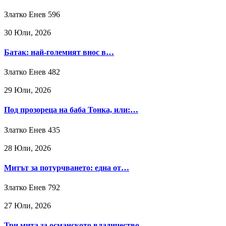
Златко Енев
596
30 Юли, 2026
Батак: най-големият внос в…
Златко Енев
482
29 Юли, 2026
Под прозореца на баба Тонка, или:…
Златко Енев
435
28 Юли, 2026
Митът за потурчването: една от…
Златко Енев
792
27 Юли, 2026
Три мита за османското владичество