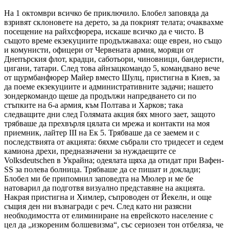
На 1 октомври всичко бе приключило. Блобел заповяда да
взривят склоновете на дерето, за да покрият телата; очаквахме
посещение на райхсфюрера, искаше всичко да е чисто. В
същото време екзекуциите продължаваха: още евреи, но също
и комунисти, офицери от Червената армия, моряци от
Днепърския флот, крадци, саботьори, чиновници, бандеристи,
цигани, татари. След това айнзацкомандо 5, командвано вече
от щурмбанфюрер Майер вместо Шулц, пристигна в Киев, за
да поеме екзекуциите и административните задачи; нашето
зондеркомандо щеше да продължи напредването си по
стъпките на 6-а армия, към Полтава и Харков; така
следващите дни след Голямата акция бях много зает, защото
трябваше да прехвърля цялата си мрежа и контакти на моя
приемник, лайтер III на Ек 5. Трябваше да се заемем и с
последствията от акцията: бяхме събрали сто тридесет и седем
камиона дрехи, предназначени за нуждаещите се
Volksdeutschen в Украйна; одеялата щяха да отидат при Вафен-
SS за полева болница. Трябваше да се пишат и доклади;
Блобел ми бе припомнил заповедта на Мюлер и ме бе
натоварил да подготвя визуално представяне на акцията.
Накрая пристигна и Химлер, съпроводен от Йекелн, и още
същия ден ни възнагради с реч. След като ни разясни
необходимостта от елиминиране на еврейското население с
цел да „изкореним болшевизма“, със сериозен тон отбеляза, че