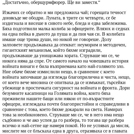
Изкачих се обратно и ми предложиха чай; горещата течност
донякъде ме ободри. Луната, в трите си четвърти, се бе
издигнала и висеше в сивото небе, бледа и едва забележима.
Бяха подготвили малка колиба за офицерите. Влязох и седнах
на една пейка в дъното да пуша и да пия чая си. В колибата
имаше още трима души, но никой не говореше. Долу
залповете продължаваха да отекват: неуморим и методичен,
гигантският механизъм, който бяхме изградили,
продължаваше да унищожава хората. Струваше ми се, че
никога няма да спре. От самото начало на човешката история
войната винаги е била възприемана като най-голямото зло.
Ние обаче бяхме измислили нещо, в сравнение с което
войната започваше да изглежда благоприлична и чиста, нещо,
от което вече мнозина се опитваха да се измъкнат, търсейки
убежище в простичката сигурност на войната и фронта. Дори
безумните касапници на Голямата война, които бяха
преживели нашите бащи или някои от по-възрастните
офицери, изглеждаха почти благопристойни и справедливи в
сравнение с това, което бяхме докарали на света. Намирах
това за необикновено. Струваше ми се, че в него има нещо
съдбовно и че ако успея да го разбера, то тогава ще разбера
всичко и най-сетне ще намеря покой. Но не успявах да мисля,
мислите ми се блъскаха една в друга, отразяваха се в главата