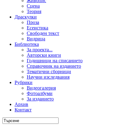
Живопис
Сцена
Теория
Драскулки
Проза
Есеистика
Свободен текст
Видрица
Библиотека
За проекта...
Авторски книги
Годишници на списанието
Справочник на изданието
Тематични сборници
Научни изследвания
Рубрики
Видеогалерия
Фотоалбуми
За изданието
Архив
Контакт