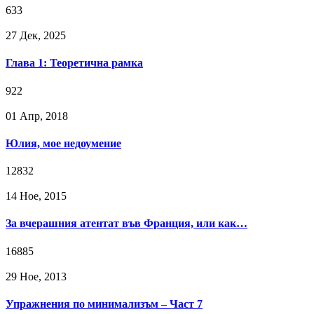
633
27 Дек, 2025
Глава 1: Теоретична рамка
922
01 Апр, 2018
Юлия, мое недоумение
12832
14 Ное, 2015
За вчерашния атентат във Франция, или как…
16885
29 Ное, 2013
Упражнения по минимализъм – Част 7