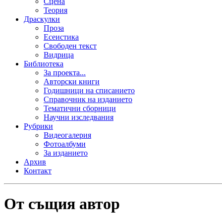
Сцена
Теория
Драскулки
Проза
Есеистика
Свободен текст
Видрица
Библиотека
За проекта...
Авторски книги
Годишници на списанието
Справочник на изданието
Тематични сборници
Научни изследвания
Рубрики
Видеогалерия
Фотоалбуми
За изданието
Архив
Контакт
От същия автор