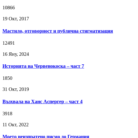
10866
19 Окт, 2017
Мастило, отговорност и публична стигматизация
12491
16 Яну, 2024
Историята на Червенокоска – част 7
1850
31 Окт, 2019
Възхвала на Ханс Аспергер – част 4
3918
11 Окт, 2022
Моето неизпратено писмо до Германия