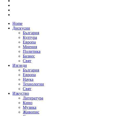
Home
Дискусии
България
Култура
Европа
Мнения
Политика
Бизнес
Свят
Изгледи
България
Европа
Наука
Технологии
Свят
Изкуство
Литература
Кино
Музика
Живопис