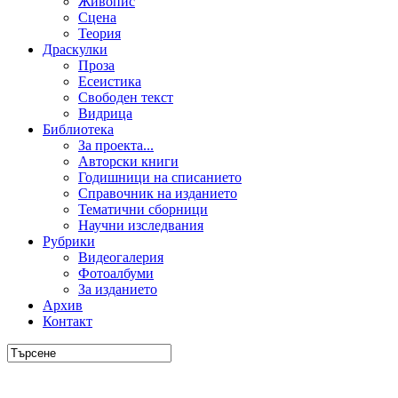
Живопис
Сцена
Теория
Драскулки
Проза
Есеистика
Свободен текст
Видрица
Библиотека
За проекта...
Авторски книги
Годишници на списанието
Справочник на изданието
Тематични сборници
Научни изследвания
Рубрики
Видеогалерия
Фотоалбуми
За изданието
Архив
Контакт