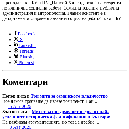
Преподава в НБУ и ПУ „Паисий Хилендарски“ на студенти
по клинична социална работа, фамилна терапия, публична
администрация и антропология. Главен асистент е в
департамента „Здравеопазване и социална работа“ към НБУ.
Facebook
X
LinkedIn
Threads
Bluesky
Pinterest
Коментари
Попов
писа в
Три мита за османското владичество
Все някога трябваше да излезе този текст. Най...
5 Авг 2026
Златко
писа в
Митът за потурчването: една от най-
успешните исторически фалшификации в България
Не разбирам аргументацията, но това е дребна ...
3 Авг 2026