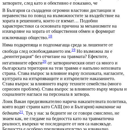
затворите, след като и обективно е показано, че
В България са създадени огромни властови дистанции и
неравенства по повод на възможностите за въздействие на
хората в решенията, които се вземат… Подобни
характеристики са основната причина за механизмите на
изхвърляне на хората от обществения обмен и формират
18
изключващо общество.
Няма подкрепяща и подпомагаща среда за лишените от
19
свобода след освобождаването им.
Но възможна ли е
„реинтеграция“ без отчитане на травмата? Ефектите,
20
негативните ефекти
от затворническия опит са много и
българската територия на тези травми е напълно непозната
страна. Става въпрос за влияние върху психиката, нагласите,
културата на изтърпяващите и изтърпелите наказанието.
Става въпрос за влиянието върху техните семейства (много
сериозен проблем). Става въпрос за влиянието върху морала и
социалните нагласи на персонала в затвора.
Лоик Вакан предизвикателно нарича наказателната политика,
която водят страни като САЩ (но и България)
наказание на
21
бедните
.
Тук у нас за бедните не се говори смислено, не
знаем как, не гледаме на бедността като на травматична
реалност, въпреки че последиците от нея са навсякъде.
Бедността е особено предизвикателство за изначално