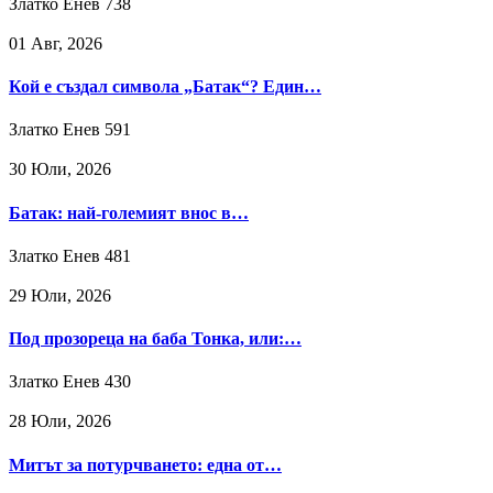
Златко Енев
738
01 Авг, 2026
Кой е създал символа „Батак“? Един…
Златко Енев
591
30 Юли, 2026
Батак: най-големият внос в…
Златко Енев
481
29 Юли, 2026
Под прозореца на баба Тонка, или:…
Златко Енев
430
28 Юли, 2026
Митът за потурчването: една от…