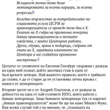
Всъщност точно това беше
мотивировката за всички карцери, за всички
1
репресии!
Коледно тържество за потребителите на
социалната услуга ЦСРИ за
правонарушители се проведе тези дни в Х.
Екипът на Х събра на празнична почерпка
бивши правонарушители и техните
емейства, с които Центърът работи.
Дрехи, обувки, храна и подаръци, събрани от
екипа на Х, зарадваха клиентите на
Центъра и им създадоха празнично
2
настроение.
Цитатът от спомените на Евгения Гинзбург свързвам с разказа
на един мой познат, който започвал стаж в един от
българските затвори. Най-важното правило, което е трябвало
да спазва, е да се старае да не установява лична връзка с
никого от затворниците.
Вторият цитат не е от Андрей Платонов, а от разказа за
дейността на една от най-големите НПО, която работи с
бивши затворници. Защо бившите затворници тук се наричат
„бивши правонарушители“ може би ще ни каже Мишел Фуко.
Във всеки случай той е на мнение, че „техниката на