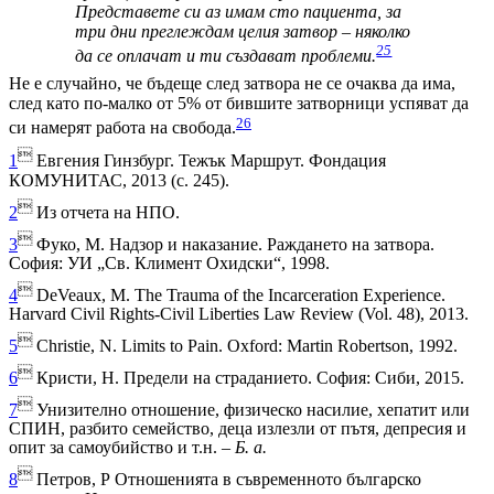
Представете си аз имам сто пациента, за
три дни преглеждам целия затвор – няколко
25
да се оплачат и ти създават проблеми.
Не е случайно, че бъдеще след затвора не се очаква да има,
след като по-малко от 5% от бившите затворници успяват да
26
си намерят работа на свобода.

1
Евгения Гинзбург. Тежък Маршрут. Фондация
КОМУНИТАС, 2013 (с. 245).

2
Из отчета на НПО.

3
Фуко, М. Надзор и наказание. Раждането на затвора.
София: УИ „Св. Климент Охидски“, 1998.

4
DeVeaux, M. The Trauma of the Incarceration Experience.
Harvard Civil Rights-Civil Liberties Law Review (Vol. 48), 2013.

5
Christie, N. Limits to Pain. Oxford: Martin Robertson, 1992.

6
Кристи, Н. Предели на страданието. София: Сиби, 2015.

7
Унизително отношение, физическо насилие, хепатит или
СПИН, разбито семейство, деца излезли от пътя, депресия и
опит за самоубийство и т.н. –
Б. а.

8
Петров, Р Отношенията в съвременното българско