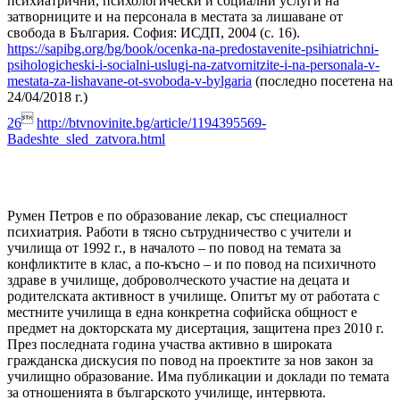
психиатрични, психологически и социални услуги на
затворниците и на персонала в местата за лишаване от
свобода в България. София: ИСДП, 2004 (с. 16).
https://sapibg.org/bg/book/ocenka-na-predostavenite-psihiatrichni-
psihologicheski-i-socialni-uslugi-na-zatvornitzite-i-na-personala-v-
mestata-za-lishavane-ot-svoboda-v-bylgaria
(последно посетена на
24/04/2018 г.)

26
http://btvnovinite.bg/article/1
194395569-
Badeshte_sled_zatvora.html
Румен Петров е по образование лекар, със специалност
психиатрия. Работи в тясно сътрудничество с учители и
училища от 1992 г., в началото – по повод на темата за
конфликтите в клас, а по-късно – и по повод на психичното
здраве в училище, доброволческото участие на децата и
родителската активност в училище. Опитът му от работата с
местните училища в една конкретна софийска общност е
предмет на докторската му дисертация, защитена през 2010 г.
През последната година участва активно в широката
гражданска дискусия по повод на проектите за нов закон за
училищно образование. Има публикации и доклади по темата
за отношенията в българското училище, интервюта.