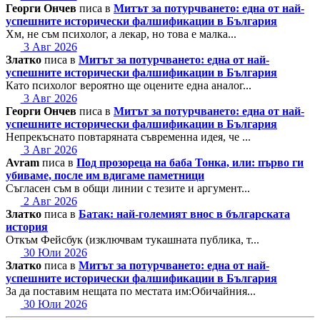
Георги Ончев
писа в
Митът за потурчването: една от най-
успешните исторически фалшификации в България
Хм, не съм психолог, а лекар, но това е малка...
3 Авг 2026
Златко
писа в
Митът за потурчването: една от най-
успешните исторически фалшификации в България
Като психолог вероятно ще оцените една аналог...
3 Авг 2026
Георги Ончев
писа в
Митът за потурчването: една от най-
успешните исторически фалшификации в България
Непрекъснато повтаряната съвременна идея, че ...
3 Авг 2026
Avram
писа в
Под прозореца на баба Тонка, или: първо ги
убиваме, после им вдигаме паметници
Съгласен съм в общи линии с тезите и аргумент...
2 Авг 2026
Златко
писа в
Батак: най-големият внос в българската
история
Откъм Фейсбук (изключвам тукашната публика, т...
30 Юли 2026
Златко
писа в
Митът за потурчването: една от най-
успешните исторически фалшификации в България
За да поставим нещата по местата им:Обичайния...
30 Юли 2026