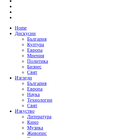
Home
Дискусии
България
Култура
Европа
Мнения
Политика
Бизнес
Свят
Изгледи
България
Европа
Наука
Технологии
Свят
Изкуство
Литература
Кино
Музика
Живопис