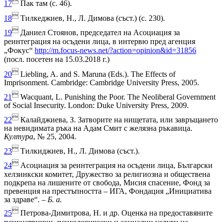

17
Пак там (с. 46).

18
Тилкеджиев, Н., Л. Димова (съст.) (с. 230).

19
Даниел Стоянов, председател на Асоциация за
реинтеграция на осъдени лица, в интервю пред агенция
„Фокус“
http://m.focus-news.net/?action=opinion&id=31856
(посл. посетен на 15.03.2018 г.)

20
Liebling, A. and S. Maruna (Eds.). The Effects of
Imprisonment. Cambridge: Cambridge University Press, 2005.

21
Wacquant, L. Punishing the Poor. The Neoliberal Government
of Social Insecurity. London: Duke University Press, 2009.

22
Калайджиева, З. Затворите на нищетата, или завръщането
на невидимата ръка на Адам Смит с желязна ръкавица.
Култура
, № 25, 2004.

23
Тилкиджиев, Н., Л. Димова (съст.).

24
Асоциация за реинтеграция на осъдени лица, Български
хелзинкски комитет, Дружество за религиозна и обществена
подкрепа на лишените от свобода, Мисия спасение, Фонд за
превенция на престъпността – ИГА, Фондация „Инициатива
за здраве“. –
Б. а.

25
Петрова-Димитрова, Н. и др. Оценка на предоставяните