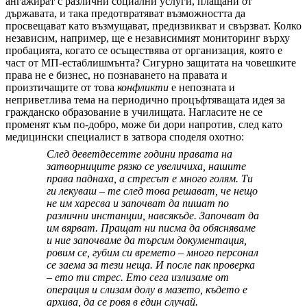
ангажират с различни социални услуги, плащани от
държавата, и така предотвратяват възможността да
просвещават като възмущават, предизвикват и свързват. Колко
независим, например, ще е независимият мониторинг върху
пробацията, когато се осъществява от организация, която е
част от МП-естаблишмънта? Сигурно защитата на човешките
права не е бизнес, но познаването на правата и
произтичащите от това
конфликти
е непозната и
неприветлива тема на периодично процъфтяващата идея за
гражданско образование в училищата. Нагласите не се
променят към по-добро, може би дори напротив, след като
медицински специалист в затвора споделя охотно:
След деветдесетте години правата на
затворниците рязко се увеличиха, нашите
права паднаха, а стресът е много голям. Ти
ги лекуваш – те след това решават, че нещо
не им харесва и започват да пишат по
различни инстанции, навсякъде. Започват да
им вярват. Пращат ни писма да обясняваме
и ние започваме да търсим документация,
ровим се, губим си времето – много персонал
се заема за тези неща. И после пак проверка
– ето ти стрес. Ето сега излизаме от
операция и слизам долу в мазето, където е
архива, да се ровя в един случай.