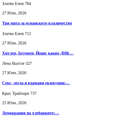
Златко Енев
784
27 Юли, 2026
Три мита за османското владичество
Златко Енев
712
27 Юли, 2026
Хитлер, Бетовен, Йоци: какво ДНК…
Лена Валтле
327
27 Юли, 2026
Секс, легла и кървави екзекуции:…
Крис Трайхорн
737
25 Юли, 2026
Демокрация на хлебарките:…