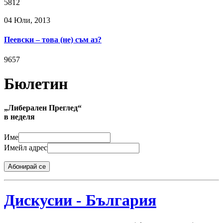
5812
04 Юли, 2013
Пеевски – това (не) съм аз?
9657
Бюлетин
„Либерален Преглед“
в неделя
Име
Имейл адрес
Абонирай се
Дискусии - България