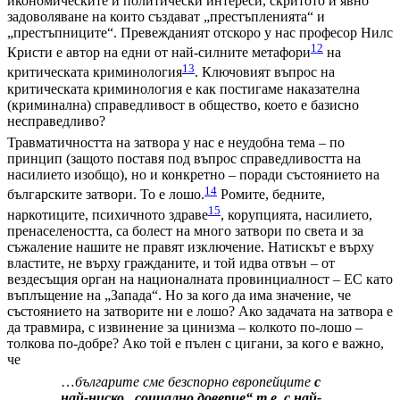
икономическите и политически интереси, скритото и явно
задоволяване на които създават „престъпленията“ и
„престъпниците“. Превежданият отскоро у нас професор Нилс
12
Кристи е автор на едни от най-силните метафори
на
13
критическата криминология
. Ключовият въпрос на
критическата криминология е как постигаме наказателна
(криминална) справедливост в общество, което е базисно
несправедливо?
Травматичността на затвора у нас е неудобна тема – по
принцип (защото поставя под въпрос справедливостта на
насилието изобщо), но и конкретно – поради състоянието на
14
българските затвори. То е лошо.
Ромите, бедните,
15
наркотиците, психичното здраве
, корупцията, насилието,
пренаселеността, са болест на много затвори по света и за
съжаление нашите не правят изключение. Натискът е върху
властите, не върху гражданите, и той идва отвън – от
вездесъщия орган на националната провинциалност – ЕС като
въплъщение на „Запада“. Но за кого да има значение, че
състоянието на затворите ни е лошо? Ако задачата на затвора е
да травмира, с извинение за цинизма – колкото по-лошо –
толкова по-добре? Ако той е пълен с цигани, за кого е важно,
че
…
българите сме безспорно европейците
с
най-ниско „социално доверие“ т.е. с най-