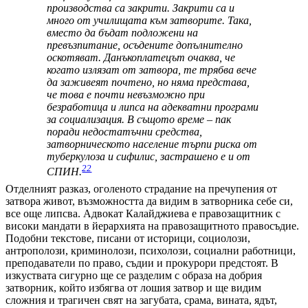
производства са закрити. Закрити са и
много от училищата към затворите. Така,
вместо да бъдат подложени на
превъзпитание, осъдените допълнително
оскотяват. Данъкоплатецът очаква, че
когато излязат от затвора, те трябва вече
да заживеят почтено, но няма представа,
че това е почти невъзможно при
безработица и липса на адекватни програми
за социализация. В същото време – пак
поради недостатъчни средства,
затворническото население търпи риска от
туберкулоза и сифилис, застрашено е и от
22
СПИН.
Отделният разказ, оголеното страдание на пречупения от
затвора живот, възможността да видим в затворника себе си,
все още липсва. Адвокат Калайджиева е правозащитник с
високи мандати в йерархията на правозащитното правосъдие.
Подобни текстове, писани от историци, социолози,
антрополози, криминолози, психолози, социални работници,
преподаватели по право, съдии и прокурори предстоят. В
изкуствата сигурно ще се разделим с образа на добрия
затворник, който избягва от лошия затвор и ще видим
сложния и трагичен свят на загубата, срама, вината, ядът,