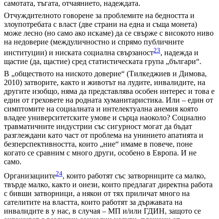
самотата, тъгата, отчаянието, надеждата.
Отчуждителното говорене за проблемите на бедността и
злоупотребата с власт (две страни на една и съща монета)
може лесно (но само ако искаме) да се свърже с високото ниво
на недоверие (междуличностно и спрямо публичните
23
институции) и ниската социална свързаност
, надежда и
щастие (да, щастие) сред статистическата група „българи“.
В „обществото на ниското доверие“ (Тилкеджиев и Димова,
2010) затворите, както и животът на лудите, инвалидите, на
другите изобщо, няма да представлява особен интерес и това е
един от греховете на родната хуманитаристика. Или – един от
симптомите на социалната и интелектуална анемия която
владее университетските умове и сърца наоколо? Социално
травматичните индустрии със сигурност могат да бъдат
разглеждани като част от проблема на унинието апатията и
безперспективността, които „ние“ имаме в повече, поне
когато се сравним с много други, особено в Европа. И не
само.
24
Организациите
, които работят със затворниците са малко,
твърде малко, както и онези, които предлагат директна работа
с бивши затворници, а някои от тях приличат много на
сателитите на властта, които работят за държавата на
инвалидите в у нас, в случая – МП и/или ГДИН, защото се