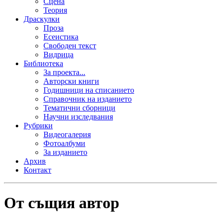
Сцена
Теория
Драскулки
Проза
Есеистика
Свободен текст
Видрица
Библиотека
За проекта...
Авторски книги
Годишници на списанието
Справочник на изданието
Тематични сборници
Научни изследвания
Рубрики
Видеогалерия
Фотоалбуми
За изданието
Архив
Контакт
От същия автор