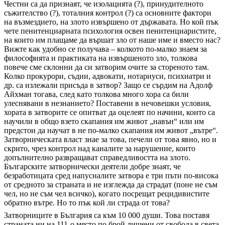
Честни са да признаят, че изолацията (?), принудителното
съжителство (?), тоталния контрол (?) са основните фактори
на възмездието, на злото извършено от държавата. Но кой пък
чете пенитенциарната психология освен пенитенциаристите,
на които им плащаме да вършат зло от наше име и вместо нас?
Вижте как удобно се получава – колкото по-малко знаем за
философията и практиката на извършеното зло, толкова
повече сме склонни да си затворим очите за стореното там.
Колко прокурори, съдии, адвокати, нотариуси, психиатри и
др. са излежали присъда в затвор? Защо се сърдим на Адолф
Айхман тогава, след като толкова много хора са били
улеснявани в незнанието? Поставени в нечовешки условия,
хората в затворите се опитват да оцелеят по начини, които са
научили в общо взето скапания им живот „навън“ или им
предстои да научат в не по-малко скапания им живот „вътре“.
Затворническата власт знае за това, печели от това явно, но и
скрито, чрез контрол над каналите за нарушение, които
допълнително развращават справедливостта на злото.
Българските затворнически деятели добре знаят, че
безработицата сред напусналите затвора е три пъти по-висока
от средното за страната и не изглежда да страдат (поне не съм
чел, но не съм чел всичко), когато посрещат рецидивистите
обратно вътре. Но то пък кой ли страда от това?
Затворниците в България са към 10 000 души. Това поставя
страната ни на 111-о място по брой лишени от свобода в света.