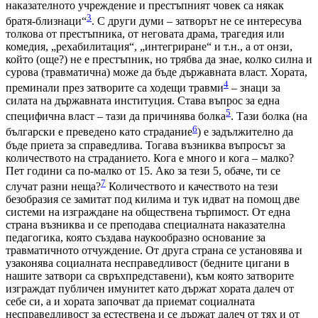
наказателното учреждение и престъпният човек са някак
3
братя-близнаци“
. С други думи – затворът не се интересува
толкова от престъпника, от неговата драма, трагедия или
комедия, „рехабилитация“, „интегриране“ и т.н., а от онзи,
който (още?) не е престъпник, но трябва да знае, колко силна и
сурова (травматична) може да бъде държавната власт. Хората,
4
преминали през затворите са ходещи травми
– знаци за
силата на държавната институция. Става въпрос за една
5
специфична власт – тази да причинява болка
. Тази болка (на
6
български е преведено като страдание
) е задължително да
бъде приета за справедлива. Тогава възниква въпросът за
количеството на страданието. Кога е много и кога – малко?
Пет години са по-малко от 15. Ако за тези 5, обаче, ти се
7
случат разни неща?
Количеството и качеството на тези
безобразия се замитат под килима и тук идват на помощ две
системи на изграждане на обществена търпимост. От една
страна възниква и се преподава специалната наказателна
педагогика, която създава наукообразно основание за
травматичното отчуждение. От друга страна се установява и
узаконява социалната несправедливост (бедните цигани в
нашите затвори са свръхпредставени), към която затворите
изграждат публичен имунитет като държат хората далеч от
себе си, а и хората започват да приемат социалната
несправедливост за естествена и се държат далеч от тях и от