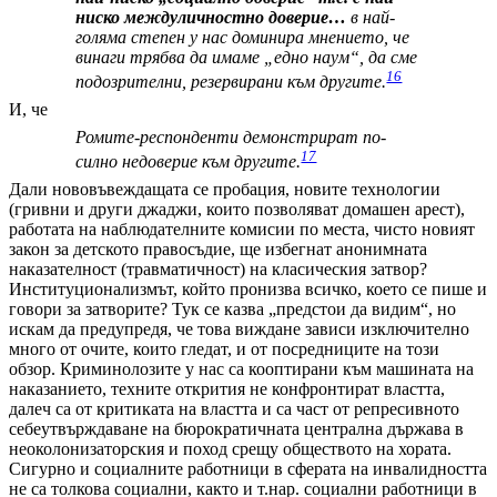
ниско междуличностно доверие…
в най-
голяма степен у нас доминира мнението, че
винаги трябва да имаме „едно наум“, да сме
16
подозрителни, резервирани към другите.
И, че
Ромите-респонденти демонстрират по-
17
силно недоверие към другите.
Дали нововъвеждащата се пробация, новите технологии
(гривни и други джаджи, които позволяват домашен арест),
работата на наблюдателните комисии по места, чисто новият
закон за детското правосъдие, ще избегнат анонимната
наказателност (травматичност) на класическия затвор?
Институционализмът, който пронизва всичко, което се пише и
говори за затворите? Тук се казва „предстои да видим“, но
искам да предупредя, че това виждане зависи изключително
много от очите, които гледат, и от посредниците на този
обзор. Криминолозите у нас са кооптирани към машината на
наказанието, техните открития не конфронтират властта,
далеч са от критиката на властта и са част от репресивното
себеутвърждаване на бюрократичната централна държава в
неоколонизаторския и поход срещу обществото на хората.
Сигурно и социалните работници в сферата на инвалидността
не са толкова социални, както и т.нар. социални работници в