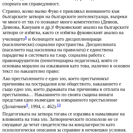
спорната им справедливост.
Странно, колко малко Фуко е привлякъл вниманието към
българските затвори на българските интелектуалци, въпреки
че много от тях го познават много компетентно (Деянов,
Деянова, Канушев и др.)! Фукоянският анализ на българските
затвори се избягва, както се избягва фукоянският анализ на
8
училището
и болниците като дисциплиниращи
(насилнически) социални пространства. Дисциплината
(насилието над насилника на правилата) е единствена
парадигма в системата на т.нар. социална работа с
правонарушители (пенитенциарна педагогика), която се
основава морално на изказвания като това, налично в основен
текст по наказателно право:
Ако престъплението е едно зло, което престъпникът
причинява на пострадалия или обществото, наказанието е
също едно зло, което държавата пък причинява в отплата на
престъпника… Наказанието по своята същина винаги
представя едно възмездие за извършеното престъпление
9
10
(Долапчиев
, 1994, с. 462).
Педагогиката на затвора тогава се изразява в намаляване на
влиянията на това зло. Затворническите психолози не се
смущават да четат свидетелства на концлагеристи като
психологически описания за справяне в нечовешки условия.