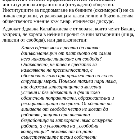
институционализираното ни (отчуждено) общество.
Институциите за подпомагане на бедните (оксиморон?) не са
никак социални, управляващата класа лично и бързо насочва
общественото мнение към т.нар. етнически дискурс.
Адвокат Здравка Калайджиева е от хората, които четат Вакан,
въпреки, че хората в нейния прочит са или затворници (лица,
лишени от свобода), или данъкоплатци:
Какъв ефект може реално да очаква
данъкоплатецът от платеното от самия
него наказание лишаване от свобода?
Очакването, че това е средство за
намаляване на престъпността, е
обосновано само при прилагането на скъпо
струващи мерки. Понеже такива пари няма,
ние държим затворниците в мизерни
условия и без адекватни и финансово
обезпечени поправителни, образователни и
ресоциализиращи програми. Осъдените на
лишаване от свобода често не могат да
работят, защото при високата
безработица за затворите няма осигурена
работа, а в условията на „свободна
конкуренция“ немалко от по-рано
съществуващите техни собствени