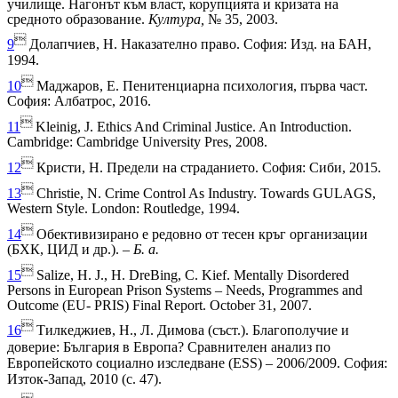
училище. Нагонът към власт, корупцията и кризата на
средното образование.
Култура,
№ 35, 2003.

9
Долапчиев, Н. Наказателно право. София: Изд. на БАН,
1994.

10
Маджаров, Е. Пенитенциарна психология, първа част.
София: Албатрос, 2016.

11
Kleinig, J. Ethics And Criminal Justice. An Introduction.
Cambridge: Cambridge University Pres, 2008.

12
Кристи, Н. Предели на страданието. София: Сиби, 2015.

13
Christie, N. Crime Control As Industry. Towards GULAGS,
Western Style. London: Routledge, 1994.

14
Обективизирано е редовно от тесен кръг организации
(БХК, ЦИД и др.). –
Б. а.

15
Salize, H. J., H. DreBing, C. Kief. Mentally Disordered
Persons in European Prison Systems – Needs, Programmes and
Outcome (EU- PRIS) Final Report. October 31, 2007.

16
Тилкеджиев, Н., Л. Димова (съст.). Благополучие и
доверие: България в Европа? Сравнителен анализ по
Европейското социално изследване
(ESS) –
2006/2009. София:
Изток-Запад, 2010 (с. 47).