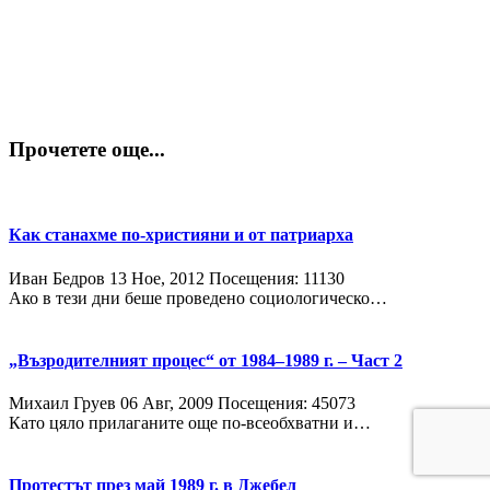
Прочетете още...
Как станахме по-християни и от патриарха
Иван Бедров
13 Ное, 2012
Посещения: 11130
Ако в тези дни беше проведено социологическо…
„Възродителният процес“ от 1984–1989 г. – Част 2
Михаил Груев
06 Авг, 2009
Посещения: 45073
Като цяло прилаганите още по-всеобхватни и…
Протестът през май 1989 г. в Джебел