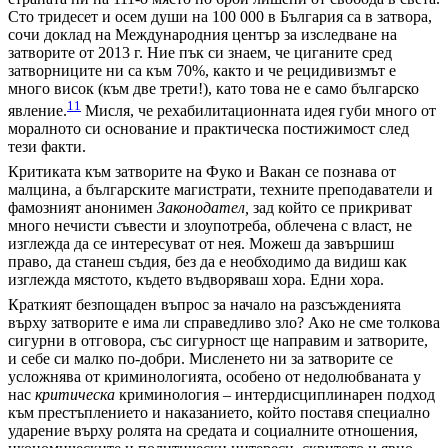
Сто тридесет и осем души на 100 000 в България са в затвора,
сочи доклад на Международния център за изследване на
затворите от 2013 г. Ние пък си знаем, че циганите сред
затворниците ни са към 70%, както и че рецидивизмът е
много висок (към две трети!), като това не е само българско
11
явление.
Мисля, че рехабилитационната идея губи много от
моралното си основание и практическа постижимост след
тези факти.
Критиката към затворите на Фуко и Вакан се познава от
малцина, а българските магистрати, техните преподаватели и
фамозният анонимен
Законодател,
зад който се прикриват
много нечисти съвести и злоупотреба, облечена с власт, не
изглежда да се интересуват от нея. Можеш да завършиш
право, да станеш съдия, без да е необходимо да видиш как
изглежда мястото, където въдворяваш хора. Едни хора.
Краткият безпощаден въпрос за начало на разсъжденията
върху затворите е има ли справедливо зло? Ако не сме толкова
сигурни в отговора, със сигурност ще направим и затворите,
и себе си малко по-добри. Мисленето ни за затворите се
усложнява от криминологията, особено от недолюбваната у
нас
критическа
криминология – интердисциплинарен подход
към престъплението и наказанието, който поставя специално
ударение върху ролята на средата и социалните отношения,