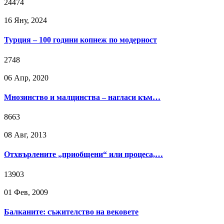
24474
16 Яну, 2024
Турция – 100 години копнеж по модерност
2748
06 Апр, 2020
Мнозинство и малцинства – нагласи към…
8663
08 Авг, 2013
Отхвърлените „приобщени“ или процеса,…
13903
01 Фев, 2009
Балканите: съжителство на вековете