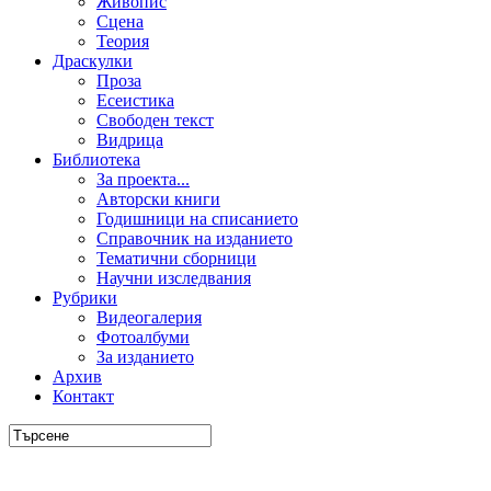
Живопис
Сцена
Теория
Драскулки
Проза
Есеистика
Свободен текст
Видрица
Библиотека
За проекта...
Авторски книги
Годишници на списанието
Справочник на изданието
Тематични сборници
Научни изследвания
Рубрики
Видеогалерия
Фотоалбуми
За изданието
Архив
Контакт