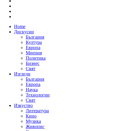
Home
Дискусии
България
Култура
Европа
Мнения
Политика
Бизнес
Свят
Изгледи
България
Европа
Наука
Технологии
Свят
Изкуство
Литература
Кино
Музика
Живопис