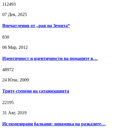
112493
07 Дек, 2025
Впечатления от „рая на Земята“
830
06 Мар, 2012
Идентичност и идентичности на помаците в…
48972
24 Юли, 2009
Трите степени на сатанизацията
22195
31 Авг, 2019
Ислямизирани балкани: динамика на разказите…