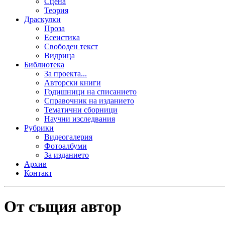
Сцена
Теория
Драскулки
Проза
Есеистика
Свободен текст
Видрица
Библиотека
За проекта...
Авторски книги
Годишници на списанието
Справочник на изданието
Тематични сборници
Научни изследвания
Рубрики
Видеогалерия
Фотоалбуми
За изданието
Архив
Контакт
От същия автор