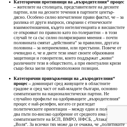
Категорични противници на „възродителния“ процес
–
жителите на столицата, представителите на десните
партии, или на десните течения в партиите център-
дясно. Особено силно впечатление прави фактът, че – за
разлика от други въпроси, свързани с етническите
взаимоотношения, където интелигенцията и висшистите
се открояват по правило като по-толерантни – в този
случай те са със силно поляризирани мнения – почти
половината смятат „действията“ за правилни, другата
половина – за неприемливи, или престъпни. Повече от
очевидно е, че и двете тези имат своите образовани
защитници и говорители, които поддържат „живи“
различните тези в обществото, а при евентуални кризи
също биха заели противоположни позиции.
Категорични привърженици на „възродителния“
процес –
доминират сред живущите в областните
градове и сред част от най-младите българи, основно
симпатизанти на националистически партии. Не
случайно профилът на одобряващите „възродителния“
процес е най-релефен, когато се разгледат
политическите ориентации – между един и половина и
два пъти по-високо одобрение от средното има сред
симпатизантите на БСП, ВМРО, НФСБ, „Атака“,
„Воля“. За всички тях може да се очаква, че „политиките