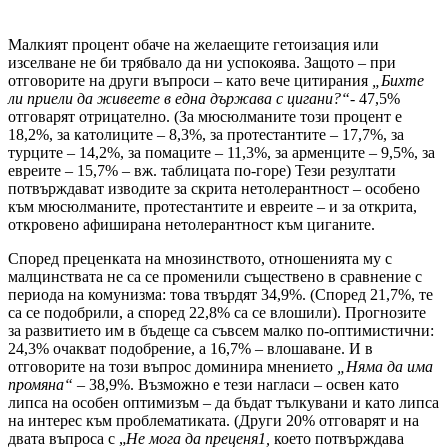
Малкият процент обаче на желаещите гетоизация или
изселване не би трябвало да ни успокоява. Защото – при
отговорите на други въпроси – като вече цитирания
„Бихте
ли приели да живеете в една държава с цигани?“
- 47,5%
отговарят отрицателно. (За мюсюлманите този процент е
18,2%, за католиците – 8,3%, за протестантите – 17,7%, за
турците – 14,2%, за помаците – 11,3%, за арменците – 9,5%, за
евреите – 15,7% – вж. таблицата по-горе) Тези резултати
потвърждават изводите за скрита нетолерантност – особено
към мюсюлманите, протестантите и евреите – и за открита,
откровено афиширана нетолерантност към циганите.
Според преценката на мнозинството, отношенията му с
малцинствата не са се променили съществено в сравнение с
периода на комунизма: това твърдят 34,9%. (Според 21,7%, те
са се подобрили, а според 22,8% са се влошили). Прогнозите
за развитието им в бъдеще са съвсем малко по-оптимистични:
24,3% очакват подобрение, а 16,7% – влошаване. И в
отговорите на този въпрос доминира мнението
„Няма да има
промяна“
– 38,9%. Възможно е тези нагласи – освен като
липса на особен оптимизъм – да бъдат тълкувани и като липса
на интерес към проблематиката. (Други 20% отговарят и на
двата въпроса с „
Не мога да преценя1,
което потвърждава