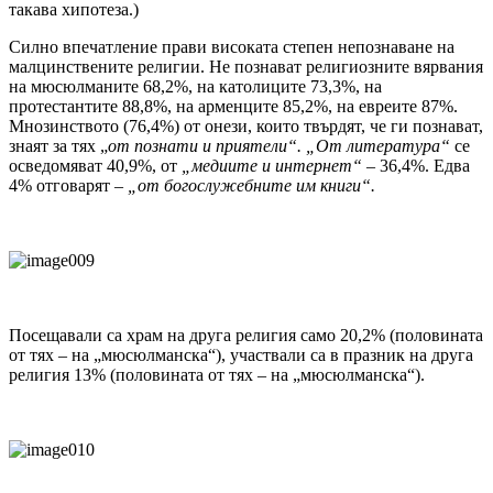
такава хипотеза.)
Силно впечатление прави високата степен непознаване на
малцинствените религии. Не познават религиозните вярвания
на мюсюлманите 68,2%, на католиците 73,3%, на
протестантите 88,8%, на арменците 85,2%, на евреите 87%.
Мнозинството (76,4%) от онези, които твърдят, че ги познават,
знаят за тях „
от познати и приятели“. „От литература“
се
осведомяват 40,9%, от
„медиите и интернет“
– 36,4%. Едва
4% отговарят –
„от богослужебните им книги“.
Посещавали са храм на друга религия само 20,2% (половината
от тях – на „мюсюлманска“), участвали са в празник на друга
религия 13% (половината от тях – на „мюсюлманска“).