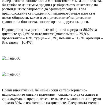
толерантното отношение на мнозинството към малцинствата,
би трябвало да вземем предвид разбираемото нежелание на
респондентите откровено да афишират омраза. Това
предположение се подкрепя от изразеното недоверие към
някои общности, както и от приемливите/неприемливи
граници на близостта, констатирани в други въпроси.
Недоверието към различните общности варира от 80,2% за
циганите до 7,6% за католиците (мюсюлмани – 25,8%,
протестанти – 10%, турци – 20,2%, помаци – 11,8%, арменци –
8%, евреи – 10,4%).
Прави впечатление, че най-високи са териториално-
националните нива на приемане – съгласието да се живее в
една държава с представителите на тези малцинствени групи
– около 80%, с изключение на циганите. Следващата степен