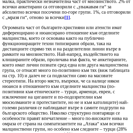
малка, практически незначителна част от мнозинството. 2% от
всички анкетирани са отговорили с „уважавам ги“ за
абсолютно всички посочени по-горе групи. 1%, са отговорили
с „мразя ги“, отново за всички
[1]
.
Огромната част от българите-християни или атеисти имат
диференцирано и нюансирано отношение към отделните
малцинства, което се основава както на публично
функциониращите техни типизирани образи, така на
дистанциите спрямо тях и на разделителни линии вътре в
рамките на мнозинството. Най-напред, въздействието на
клишираните образи, проличава във факта, че анкетираните,
които имат лични познати сред една или друга малцинствена
група, се отнасят много по-позитивно към тях (виж таблицата
на стр. 10) и далеч не са подвластни само на масовите
стереотипи. На второ място, въпреки, че са налице някои
нюанси в отношението към отделните малцинства (по-
позитивни към етническите – турци, арменци, евреи, с
изключение на циганите и по-подозрителни към
мюсюлманите и протестантите, но не и към католиците) най-
големи различия се наблюдават вътре в самите подгрупи на
българското общество. Няколко структурно повтарящи се
особености правят впечатление – много по-високите нива на
омраза от страна на симпатизантите на „Атака“ към всички
малцинствени групи, но особено към следните – турци (28%