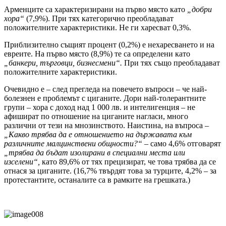
Арменците са характеризирани на първо място като
„добри
хора“
(7,9%). При тях категорично преобладават
положителните характеристики. Не ги харесват 0,3%.
Приблизително същият процент (0,2%) е нехаресването и на
евреите. На първо място (8,9%) те са определени като
„банкери, търговци, бизнесмени“.
При тях също преобладават
положителните характеристики.
Очевидно е – след прегледа на повечето въпроси – че най-
болезнен е проблемът с циганите. Дори най-толерантните
групи – хора с доход над 1 000 лв. и интелигенция – не
афишират по отношение на циганите нагласи, много
различни от тези на мнозинството. Наистина, на въпроса –
„Какво трябва да е отношението на държавата към
различните малцинствени общности?“ –
само 4,6% отговарят
„трябва да бъдат изолирани в специални места или
изселени“,
като 89,6% от тях прецизират, че това трябва да се
отнася за циганите. (16,7% твърдят това за турците, 4,2% – за
протестантите, останалите са в рамките на грешката.)