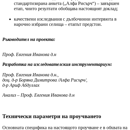
стандартизирана анкета („Алфа Рисърч“) – завършен
етап, чиито резултати обобщава настоящият доклад;
качествени изследвания с дълбочинни интервюта в
нарочно избрани селища – етапът предстои.
Ръководител на проекта:
Проф. Евгения Иванова д.н
Разработка на изследователския инструментариум:
Проф. Евгения Иванова д.н.,
доц. д-р Боряна Димитрова /Алфа Рисърч/,
д-р Ариф Абдуллах
Анализ – Проф. Евгения Иванова д.н
Технически параметри на проучването
Основната специфика на настоящото проучване е в обхвата на