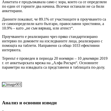
Анкетата е продължавала само с хора, които са се определяли
по един от горните два начина. Всички останали не са били
анкетирани.
Данните показват, че 89.1% от участниците в проучването са
се самоопределили като българи, православни християни, а
10.9% – като „не съм вярващ, или атеист“.
Проучването е реализирано чрез пряко стандартизирано
интервю по домовете на изследваните лица, реализирано с
помощта на таблети. Направени са общо 1033 ефективни
интервюта.
Теренът е проведен в периода 20 ноември – 10 декември 2019
г. от анкетьорската мрежа на „Алфа Рисърч“. Основните
параметри на извадката са представени в таблицата по-долу.
Анализ и основни изводи