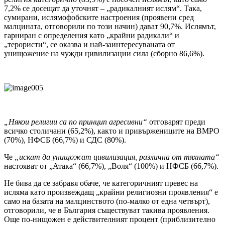
7,2% се досещат да уточнят – „радикалният ислям“. Така,
сумирани, ислямофобските настроения (проявени сред
малцината, отговорили по този начин) дават 90,7%. Ислямът,
гарниран с определения като „крайни радикали“ и
„терористи“, се оказва и най-заинтересуваната от
унищожение на чужди цивилизации сила (сборно 86,6%).
„Някои религии са по принцип агресивни“
отговарят преди
всичко столичани (65,2%), както и привържениците на ВМРО
(70%), НФСБ (66,7%) и СДС (80%).
Че
„искат да унищожат цивилизация, различна от тяхната“
настояват от „Атака“ (66,7%), „Воля“ (100%) и НФСБ (66,7%).
Не бива да се забравя обаче, че категоричният превес на
исляма като произвеждащ „крайни религиозни проявления“ е
само на базата на малцинството (по-малко от една четвърт),
отговорили, че в България съществуват такива проявления.
Още по-нищожен е действителният процент (приблизително