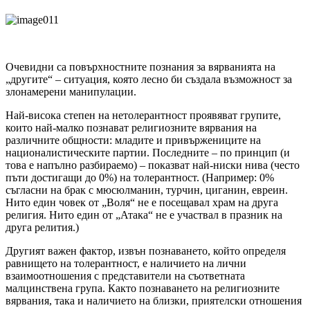
Очевидни са повърхностните познания за вярванията на
„другите“ – ситуация, която лесно би създала възможност за
злонамерени манипулации.
Най-висока степен на нетолерантност проявяват групите,
които най-малко познават религиозните вярвания на
различните общности: младите и привържениците на
националистическите партии. Последните – по принцип (и
това е напълно разбираемо) – показват най-ниски нива (често
пъти достигащи до 0%) на толерантност. (Например: 0%
съгласни на брак с мюсюлманин, турчин, циганин, евреин.
Нито един човек от „Воля“ не е посещавал храм на друга
религия. Нито един от „Атака“ не е участвал в празник на
друга релития.)
Другият важен фактор, извън познаването, който определя
равнището на толерантност, е наличието на лични
взаимоотношения с представители на съответната
малцинствена група. Както познаването на религиозните
вярвания, така и наличието на близки, приятелски отношения