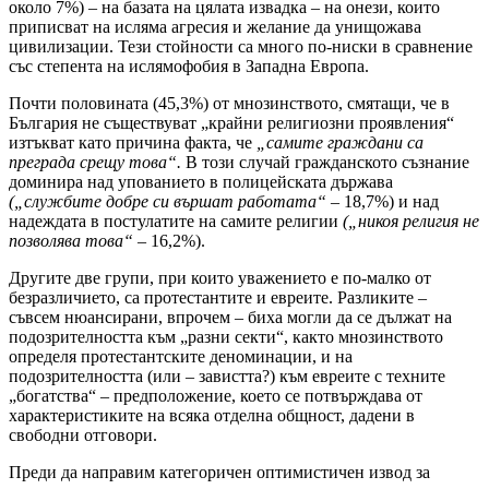
около 7%) – на базата на цялата извадка – на онези, които
приписват на исляма агресия и желание да унищожава
цивилизации. Тези стойности са много по-ниски в сравнение
със степента на ислямофобия в Западна Европа.
Почти половината (45,3%) от мнозинството, смятащи, че в
България не съществуват „крайни религиозни проявления“
изтъкват като причина факта, че
„самите граждани са
преграда срещу това“.
В този случай гражданското съзнание
доминира над упованието в полицейската държава
(„службите добре си вършат работата“
– 18,7%) и над
надеждата в постулатите на самите религии
(„никоя религия не
позволява това“
– 16,2%).
Другите две групи, при които уважението е по-малко от
безразличието, са протестантите и евреите. Разликите –
съвсем нюансирани, впрочем – биха могли да се дължат на
подозрителността към „разни секти“, както мнозинството
определя протестантските деноминации, и на
подозрителността (или – завистта?) към евреите с техните
„богатства“ – предположение, което се потвърждава от
характеристиките на всяка отделна общност, дадени в
свободни отговори.
Преди да направим категоричен оптимистичен извод за