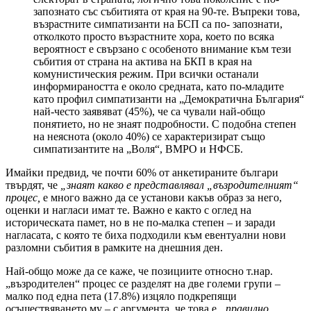
запознато със събитията от края на 90-те. Въпреки това,
възрастните симпатизанти на БСП са по- запознати,
отколкото просто възрастните хора, което по всяка
вероятност е свързано с особеното внимание към тези
събития от страна на актива на БКП в края на
комунистическия режим. При всички останали
информираността е около средната, като по-младите
като профил симпатизанти на „Демократична България“
най-често заявяват (45%), че са чували най-общо
понятието, но не знаят подробности. С подобна степен
на неяснота (около 40%) се характеризират също
симпатизантите на „Воля“, ВМРО и НФСБ.
Имайки предвид, че почти 60% от анкетираните българи
твърдят, че
„знаят какво е представлявал „възродителният“
процес,
е много важно да се установи какъв образ за него,
оценки и нагласи имат те. Важно е както с оглед на
историческата памет, но в не по-малка степен – и заради
нагласата, с която те биха подходили към евентуални нови
разломни събития в рамките на днешния ден.
Най-общо може да се каже, че позициите относно т.нар.
„възродителен“ процес се разделят на две големи групи –
малко под една пета (17.8%) изцяло подкрепящи
осъществяването му – с аргумента, че това е
„правилно