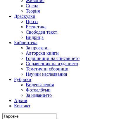
Живопис
Сцена
Теория
Драскулки
Проза
Есеистика
Свободен текст
Видрица
Библиотека
За проекта...
Авторски книги
Годишници на списанието
Справочник на изданието
Тематични сборници
Научни изследвания
Рубрики
Видеогалерия
Фотоалбуми
За изданието
Архив
Контакт