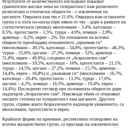
Резултатите от количественото изследване показват
сравнително високи нива на толерантност към различните
религиозни и етнически общности – с изключение на
циганите. Омразата към тях е 21,6%. Омразата към останалите
групи е в пъти по-ниска (при някои от тях – дори в рамките на
статистическата грешка): мюсюлмани – 3,4%, католици –
0,5%, протестанти – 1,5%, турци – 4,9%, помаци – 2,9%,
арменци – 0,2%, евреи – 2%. По отношение на всички
общности преобладава отношението „приемам ги“
(мюсюлмани – 49,1%, католици – 54,8%, протестанти – 46,3%,
турци – 55,6%, цигани – 27,3%, помаци – 52%, арменци –
51,8%, евреи – 49,9%), следвано от „безразличен съм“
(мюсюлмани – 19,5%, католици – 16%, протестанти – 21,1%,
турци – 14,5%, цигани – 27,2%, помаци – 15,7%, арменци –
14,4%, евреи – 16,8%) и „уважавам ги“ (мюсюлмани – 16,7%,
католици – 20,4%, протестанти – 13,3%, турци – 17,6%,
цигани – 4,2%, помаци – 16,5%, арменци – 19,4%, евреи –
14,4%). Последният отговор при половината общности дори
надхвърля „безразличен съм“. Навсякъде обаче се открояват
ниските степени на толерантност към циганите. Другите
групи, спрямо които безразличието надхвърля уважението, са
мюсюлмани, протестанти и евреи.
Крайните форми на приемане, респективно отхвърляне на
всички малцинствени групи, са присъщи на изключително