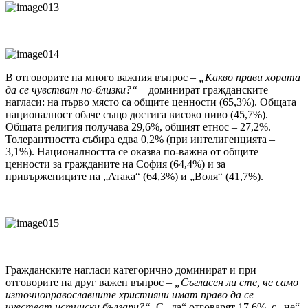
В отговорите на много важния въпрос –
„Какво прави хората
да се чувстват по-близки?“
– доминират гражданските
нагласи: на първо място са общите ценности (65,3%). Общата
националност обаче също достига високо ниво (45,7%).
Общата религия получава 29,6%, общият етнос – 27,2%.
Толерантността събира едва 0,2% (при интелигенцията –
3,1%). Националността се оказва по-важна от общите
ценности за гражданите на София (64,4%) и за
привържениците на „Атака“ (64,3%) и „Воля“ (41,7%).
Гражданските нагласи категорично доминират и при
отговорите на друг важен въпрос –
„Съгласен ли сте, че само
източноправославните християни имат право да се
чувстват истински българи?“.
С „да“ отговарят 17,6%, с „не“