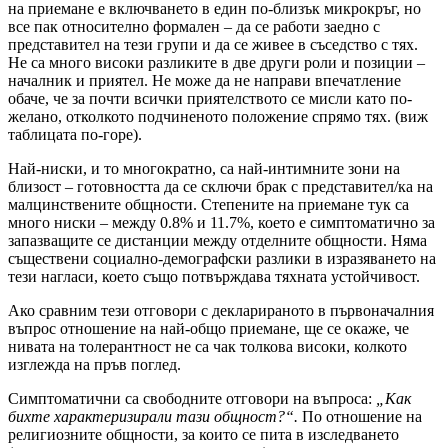
на приемане е включването в един по-близък микрокръг, но
все пак относително формален – да се работи заедно с
представител на тези групи и да се живее в съседство с тях.
Не са много високи разликите в две други роли и позиции –
началник и приятел. Не може да не направи впечатление
обаче, че за почти всички приятелството се мисли като по-
желано, отколкото подчиненото положение спрямо тях. (виж
таблицата по-горе).
Най-ниски, и то многократно, са най-интимните зони на
близост – готовността да се сключи брак с представител/ка на
малцинствените общности. Степените на приемане тук са
много ниски – между 0.8% и 11.7%, което е симптоматично за
запазващите се дистанции между отделните общности. Няма
съществени социално-демографски разлики в изразяването на
тези нагласи, което също потвърждава тяхната устойчивост.
Ако сравним тези отговори с декларираното в първоначалния
въпрос отношение на най-общо приемане, ще се окаже, че
нивата на толерантност не са чак толкова високи, колкото
изглежда на пръв поглед.
Симптоматични са свободните отговори на въпроса:
„Как
бихте характеризирали тази общност?“.
По отношение на
религиозните общности, за които се пита в изследването