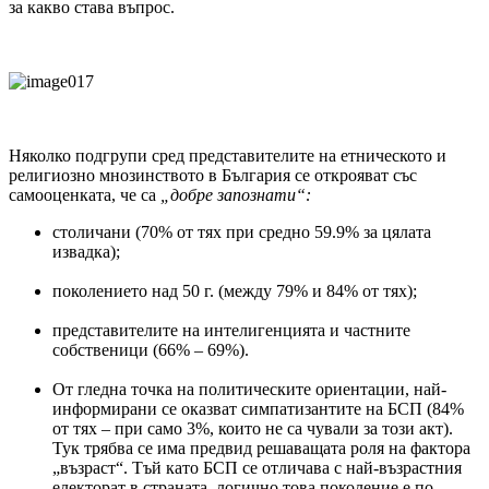
за какво става въпрос.
Няколко подгрупи сред представителите на етническото и
религиозно мнозинството в България се открояват със
самооценката, че са
„добре запознати“:
столичани (70% от тях при средно 59.9% за цялата
извадка);
поколението над 50 г. (между 79% и 84% от тях);
представителите на интелигенцията и частните
собственици (66% – 69%).
От гледна точка на политическите ориентации, най-
информирани се оказват симпатизантите на БСП (84%
от тях – при само 3%, които не са чували за този акт).
Тук трябва се има предвид решаващата роля на фактора
„възраст“. Тъй като БСП се отличава с най-възрастния
електорат в страната, логично това поколение е по-