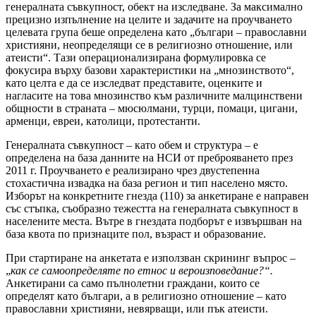
генералната съвкупност, обект на изследване. За максимално
прецизно изпълнение на целите и задачите на проучването
целевата група беше определена като „българи – православни
християни, неопределящи се в религиозно отношение, или
атеисти“. Тази операционализирана формулировка се
фокусира върху базови характеристики на „мнозинството“,
като целта е да се изследват представите, оценките и
нагласите на това мнозинство към различните малцинствени
общности в страната – мюсюлмани, турци, помаци, цигани,
арменци, евреи, католици, протестанти.
Генералната съвкупност – като обем и структура – е
определена на база данните на НСИ от преброяването през
2011 г. Проучването е реализирано чрез двустепенна
стохастична извадка на база регион и тип населено място.
Изборът на конкретните гнезда (110) за анкетиране е направен
със стъпка, съобразно тежестта на генералната съвкупност в
населените места. Вътре в гнездата подборът е извършван на
база квота по признаците пол, възраст и образование.
При стартиране на анкетата е използван скрининг въпрос –
„
как се самоопределяте по етнос и вероизповедание?“.
Анкетирани са само пълнолетни граждани, които се
определят като българи, а в религиозно отношение – като
православни християни, невярващи, или пък атеисти.