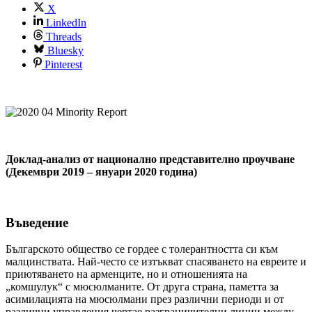
X
LinkedIn
Threads
Bluesky
Pinterest
Доклад-анализ от национално представително проучване
(
Декември 2019 – януари 2020 година
)
Въведение
Българското общество се гордее с толерантността си към
малцинствата. Най-често се изтъкват спасяването на евреите и
приютяването на арменците, но и отношенията на
„комшулук“ с мюсюлманите. От друга страна, паметта за
асимилацията на мюсюлмани през различни периоди и от
различни управления чертае разграничителни линии между