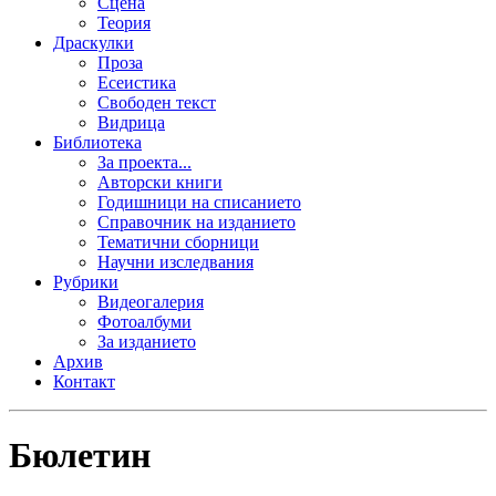
Сцена
Теория
Драскулки
Проза
Есеистика
Свободен текст
Видрица
Библиотека
За проекта...
Авторски книги
Годишници на списанието
Справочник на изданието
Тематични сборници
Научни изследвания
Рубрики
Видеогалерия
Фотоалбуми
За изданието
Архив
Контакт
Бюлетин