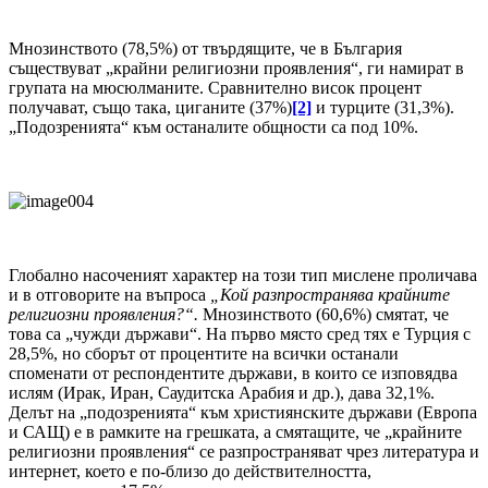
Мнозинството (78,5%) от твърдящите, че в България
съществуват „крайни религиозни проявления“, ги намират в
групата на мюсюлманите. Сравнително висок процент
получават, също така, циганите (37%)
[2]
и турците (31,3%).
„Подозренията“ към останалите общности са под 10%.
Глобално насоченият характер на този тип мислене проличава
и в отговорите на въпроса
„Кой разпространява крайните
религиозни проявления?“.
Мнозинството (60,6%) смятат, че
това са „чужди държави“. На първо място сред тях е Турция с
28,5%, но сборът от процентите на всички останали
споменати от респондентите държави, в които се изповядва
ислям (Ирак, Иран, Саудитска Арабия и др.), дава 32,1%.
Делът на „подозренията“ към християнските държави (Европа
и САЩ) е в рамките на грешката, а смятащите, че „крайните
религиозни проявления“ се разпространяват чрез литература и
интернет, което е по-близо до действителността,