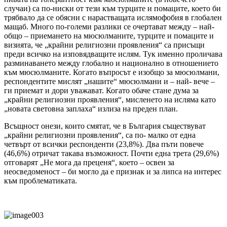
случаи) са по-ниски от тези към турците и помаците, което би
трябвало да се обясни с нарастващата ислямофобия в глобален
мащаб. Много по-големи разлики се очертават между – най-
общо – приемането на мюсюлманите, турците и помаците и
визията, че „крайни религиозни проявления“ са присъщи
преди всичко на изповядващите ислям. Тук именно проличава
разминаването между глобално и национално в отношението
към мюсюлманите. Когато въпросът е изобщо за мюсюлмани,
респондентите мислят „нашите“ мюсюлмани и – най- вече –
ги приемат и дори уважават. Когато обаче стане дума за
„крайни религиозни проявления“, мисленето на исляма като
„новата световна заплаха“ излиза на преден план.
Всъщност онези, които смятат, че в България съществуват
„крайни религиозни проявления“, са по- малко от една
четвърт от всички респонденти (23,8%). Два пъти повече
(46,6%) отричат такава възможност. Почти една трета (29,6%)
отговарят „Не мога да преценя“, което – освен за
неосведоменост – би могло да е признак и за липса на интерес
към проблематиката.