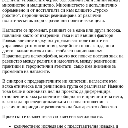
мнозинство и малцинство. Мнозинството е допълнително
обременено и от носталгията си към клишето „турско
робство“, периодически реанимирана от различни
политически актьори с различни политически цели.
Нагласите се променят, развиват се в една или друга посока,
повлияни както от вътрешни, така и от външни фактори.
Голямо влияние върху тях упражняват политиките на
управляващото мнозинство, медийната пропаганда, но и
достигналият високи нива глобален национализъм.
Нарастващата ислямофобия, която все повече поставя знак на
равенство между религия и идеология, между религиозни
практики и терористични атентати, също има значение за
промяната на нагласите.
В синхрон с предварителните ни хипотези, нагласите към
всяка етническа или религиозна група се различават. Именно
това беше и основната цел на проекта: да диференцира
отношението към различните общности и причините за него,
както и да проследи динамиката на това отношение в
различни периоди от развитието на българското общество.
Проектът се осъществява със смесена методология:
количествено изследване с представителна извадка и