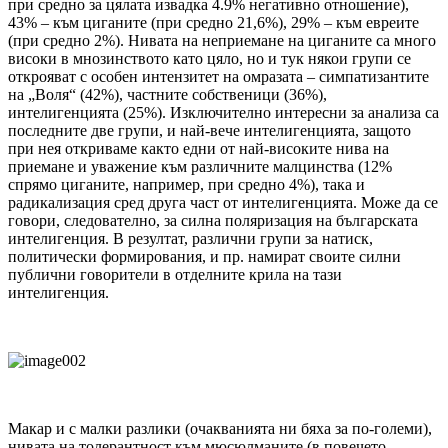
при средно за цялата извадка 4.9% негативно отношение),
43% – към циганите (при средно 21,6%), 29% – към евреите
(при средно 2%). Нивата на неприемане на циганите са много
високи в мнозинството като цяло, но и тук някои групи се
открояват с особен интензитет на омразата – симпатизантите
на „Воля“ (42%), частните собственици (36%),
интелигенцията (25%). Изключително интересни за анализа са
последните две групи, и най-вече интелигенцията, защото
при нея откриваме както едни от най-високите нива на
приемане и уважение към различните малцинства (12%
спрямо циганите, например, при средно 4%), така и
радикализация сред друга част от интелигенцията. Може да се
говори, следователно, за силна поляризация на българската
интелигенция. В резултат, различни групи за натиск,
политически формирования, и пр. намират своите силни
публични говорители в отделните крила на тази
интелигенция.
Макар и с малки разлики (очакванията ни бяха за по-големи),
нивата на толерантност към мюсюлманите (в повечето