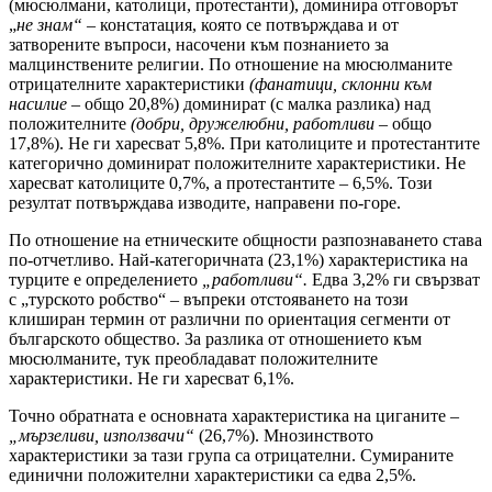
(мюсюлмани, католици, протестанти), доминира отговорът
„
не знам“
– констатация, която се потвърждава и от
затворените въпроси, насочени към познанието за
малцинствените религии. По отношение на мюсюлманите
отрицателните характеристики
(фанатици, склонни към
насилие
– общо 20,8%) доминират (с малка разлика) над
положителните
(добри, дружелюбни, работливи
– общо
17,8%). Не ги харесват 5,8%. При католиците и протестантите
категорично доминират положителните характеристики. Не
харесват католиците 0,7%, а протестантите – 6,5%. Този
резултат потвърждава изводите, направени по-горе.
По отношение на етническите общности разпознаването става
по-отчетливо. Най-категоричната (23,1%) характеристика на
турците е определението
„работливи“.
Едва 3,2% ги свързват
с „турското робство“ – въпреки отстояването на този
клиширан термин от различни по ориентация сегменти от
българското общество. За разлика от отношението към
мюсюлманите, тук преобладават положителните
характеристики. Не ги харесват 6,1%.
Точно обратната е основната характеристика на циганите –
„мързеливи, използвачи“
(26,7%). Мнозинството
характеристики за тази група са отрицателни. Сумираните
единични положителни характеристики са едва 2,5%.