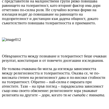
с представители на малцинствени групи рязко повишава
равнището на толерантност, като вторият фактор има дори
отчетливо по-силна роля. Не случайно всички форми на
изолация водят до повишаване на равнището на
подозрителност и дистанции към дадена общност, докато
съжителството повишава толерантността и приемането.
Обвързаността между познаване и толерантност беше очакван
резултат, констатиран и от повечето досегашни изследвания.
Не толкова очаквана би могла да изглежда зависимостта
между религиозността и толерантността. Оказва се, че по-
високата степен на религиозност дава и по-високи стойности
на толерантност. Обратно – най-силна е омразата при
атеистите. Тази – на пръв поглед – парадоксална зависимост
също има своето обяснение: религиозните хора уважават
религията на другите – дори, когато тя
не съвпада с тяхната.