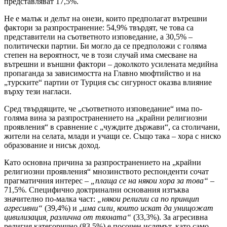
представляват 17,5%.
Не е малък и делът на онези, които предполагат вътрешни
фактори за разпространение: 54,9% твърдят, че това са
представители на съответното изповедание, а 30,5% –
политически партии. Би могло да се предположи с голяма
степен на вероятност, че в този случай има смесване на
вътрешни и външни фактори – доколкото усилената медийна
пропаганда за зависимостта на Главно мюфтийство и на
„турските“ партии от Турция със сигурност оказва влияние
върху тези нагласи.
Сред твърдящите, че „съответното изповедание“ има по-
голяма вина за разпространението на „крайни религиозни
проявления“ в сравнение с „чуждите държави“, са столичани,
жители на селата, млади и учащи се. Също така – хора с ниско
образование и нисък доход.
Като основна причина за разпространението на „крайни
религиозни проявления“ мнозинството респонденти сочат
прагматичния интерес –
„плаща се на някои хора за това“
–
71,5%. Специфично доктринални основания изтъква
значително по-малка част:
„някои религии са по принцип
агресивни“
(39,4%) и „
има сили, които искат да унищожат
цивилизация, различна от тяхната“
(33,3%). За агресивна
религия категорично (83,5%) е посочен ислямът, като само