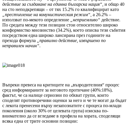
действие за създаване на единна българска нация“,
и общо 40
на сто неподкрепящи – от тях 15.2% го квалифицират като
„престъпление на комунистическия режим“,
а 26.2% –
използват по-мекото определение
„неприемливо“
действие.
По средата между тези позиции стои относително широко
конформистко мнозинство (34.2%), което описва тези събития
посредством една широко лансирана през годините на
прехода формула
„правилно действие, извършено по
неправилен начин“.
Въпреки превеса на критиците на „възродителния“ процес
сред информираните за неговото протичане (40%:18%),
фактът, че са налице сериозни по обхват групи, които
споделят противоречиви оценки за него и че те могат да бъдат
с лекота пренесени върху незапознатите с процеса по-млади
поколения (около 30% от целевата група) изисква по-
внимателно да се вгледаме в профила на хората, споделящи
всяка една от трите основни позиции: