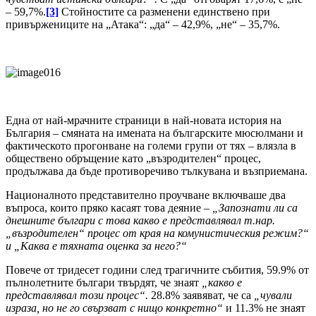
– 59,7%.
[3]
Стойностите са разменени единствено при
привържениците на „Атака“: „да“ – 42,9%, „не“ – 35,7%.
Една от най-мрачните страници в най-новата история на
България – смяната на имената на българските мюсюлмани и
фактическото прогонване на големи групи от тях – влязла в
обществено обръщение като „възродителен“ процес,
продължава да бъде противоречиво тълкувана и възприемана.
Националното представително проучване включваше два
въпроса, които пряко касаят това деяние –
„Запознати ли са
днешните българи с това какво е представлявал т.нар.
„възродителен“ процес от края на комунистическия режим?“
и „Каква е тяхната оценка за него?“
Повече от тридесет години след трагичните събития, 59.9% от
пълнолетните българи твърдят, че знаят
„какво е
представлявал този процес“.
28.8% заявяват, че са
„чували
израза, но не го свързват с нищо конкретно“
и 11.3% не знаят