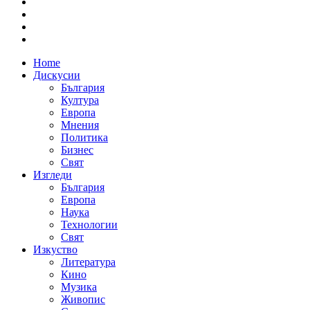
Home
Дискусии
България
Култура
Европа
Мнения
Политика
Бизнес
Свят
Изгледи
България
Европа
Наука
Технологии
Свят
Изкуство
Литература
Кино
Музика
Живопис