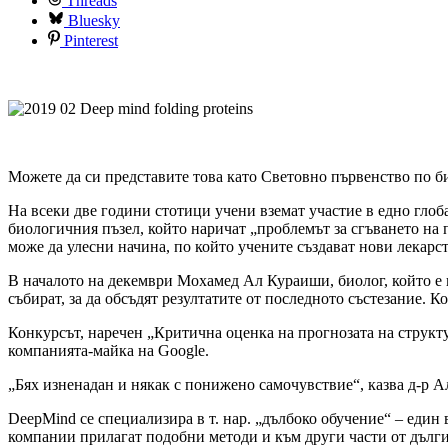
Threads
Bluesky
Pinterest
Можете да си представите това като Световно първенство по 
На всеки две години стотици учени вземат участие в едно глоба
биологичния пъзел, който наричат ​​„проблемът за сгъването на
може да улесни начина, по който учените създават нови лекарств
В началото на декември Мохамед Ал Кураиши, биолог, който е п
събират, за да обсъдят резултатите от последното състезание. К
Конкурсът, наречен „Критична оценка на прогнозата на структур
компанията-майка на Google.
„Бях изненадан и някак с понижено самочувствие“, казва д-р А
DeepMind се специализира в т. нар. „дълбоко обучение“ – един 
компании прилагат подобни методи и към други части от дългия