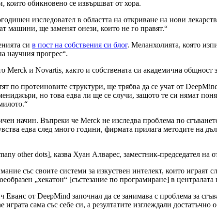
и, които обикновено се извършват от хора.
годишен изследовател в областта на откриване на нови лекарств
т машини, ще заменят онези, които не го правят.“
енията си
в пост на собствения си блог
. Меланхолията, която изп
на научния прогрес“.
erck и Novartis, както и собствената си академична общност за 
т по протеиновите структури, ще трябва да се учат от DeepMind,
ениджъри, но това едва ли ще се случи, защото те си нямат поня
милото.“
ен начин. Въпреки че Merck не изследва проблема по сгъването 
вства едва след много години, фирмата прилага методите на дъл
many other dots], казва Хуан Алварес, заместник-председател на 
мание със своите системи за изкуствен интелект, които играят с
оеобразен „хекатон“ [състезание по програмиране] в централата
 Еванс от DeepMind започнал да се занимава с проблема за сгъва
ае играта сама със себе си, а резултатите изглеждали достатъчно