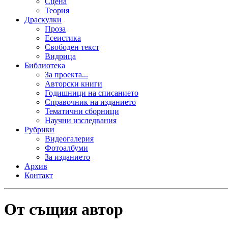
Сцена
Теория
Драскулки
Проза
Есеистика
Свободен текст
Видрица
Библиотека
За проекта...
Авторски книги
Годишници на списанието
Справочник на изданието
Тематични сборници
Научни изследвания
Рубрики
Видеогалерия
Фотоалбуми
За изданието
Архив
Контакт
От същия автор