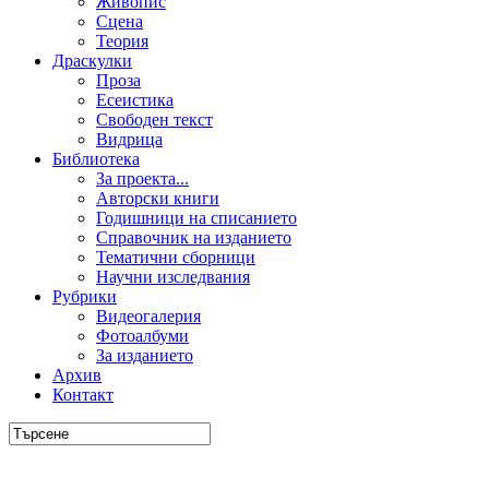
Живопис
Сцена
Теория
Драскулки
Проза
Есеистика
Свободен текст
Видрица
Библиотека
За проекта...
Авторски книги
Годишници на списанието
Справочник на изданието
Тематични сборници
Научни изследвания
Рубрики
Видеогалерия
Фотоалбуми
За изданието
Архив
Контакт