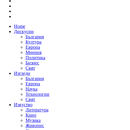
Home
Дискусии
България
Култура
Европа
Мнения
Политика
Бизнес
Свят
Изгледи
България
Европа
Наука
Технологии
Свят
Изкуство
Литература
Кино
Музика
Живопис