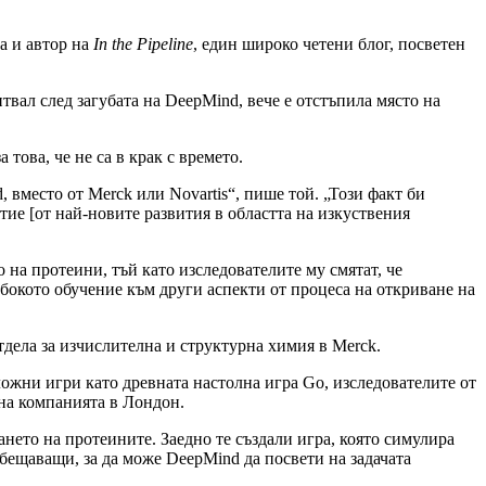
а и автор на
In the Pipeline
, един широко четени блог, посветен
итвал след загубата на DeepMind, вече е отстъпила място на
това, че не са в крак с времето.
 вместо от Merck или Novartis“, пише той. „Този факт би
тие [от най-новите развития в областта на изкуствения
на протеини, тъй като изследователите му смятат, че
бокото обучение към други аспекти от процеса на откриване на
отдела за изчислителна и структурна химия в Merck.
ложни игри като древната настолна игра Go, изследователите от
 на компанията в Лондон.
нето на протеините. Заедно те създали игра, която симулира
 обещаващи, за да може DeepMind да посвети на задачата