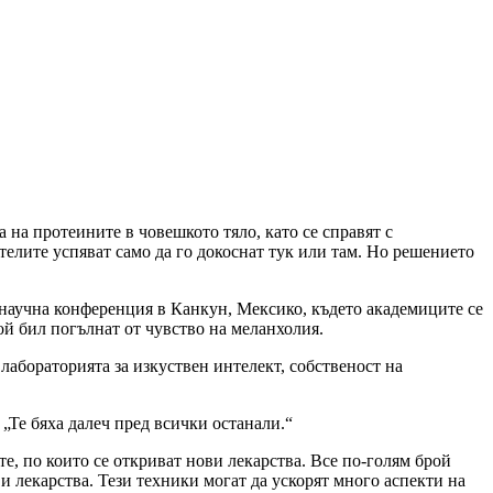
 на протеините в човешкото тяло, като се справят с
ителите успяват само да го докоснат тук или там. Но решението
в научна конференция в Канкун, Мексико, където академиците се
той бил погълнат от чувство на меланхолия.
лабораторията за изкуствен интелект, собственост на
„Те бяха далеч пред всички останали.“
е, по които се откриват нови лекарства. Все по-голям брой
 лекарства. Тези техники могат да ускорят много аспекти на