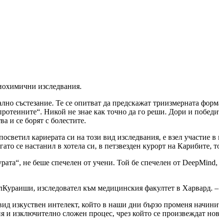
биохимични изследвания.
лно състезание. Те се опитват да предскажат триизмерната форма
 протеините“. Никой не знае как точно да го реши. Дори и побед
а и се борят с болестите.
осветил кариерата си на този вид изследвания, е взел участие 
огато се настанил в хотела си, в петзвезден курорт на Карибите, 
ата“, не беше спечелен от учени. Той бе спечелен от DeepMind, 
лКураиши, изследовател към медицинския факултет в Харвард. – 
вид изкуствен интелект, който в наши дни бързо променя начинит
 и изключително сложен процес, чрез който се произвеждат нови