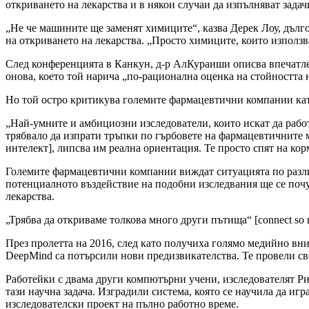
откриването на лекарства и в някои случаи да изпълняват задач
„Не че машините ще заменят химиците“, казва Дерек Лоу, дълго
на откриването на лекарства. „Просто химиците, които използва
След конференцията в Канкун, д-р АлКураиши описва впечатл
онова, което той нарича „по-рационална оценка на стойността 
Но той остро критикува големите фармацевтични компании като M
„Най-умните и амбициозни изследователи, които искат да работя
трябвало да изпрати тръпки по гърбовете на фармацевтичните м
интелект], липсва им реална ориентация. Те просто спят на кор
Големите фармацевтични компании виждат ситуацията по различ
потенциалното въздействие на подобни изследвания ще се почу
лекарства.
„Трябва да откриваме толкова много други пътища“ [connect so 
През пролетта на 2016, след като получиха голямо медийно вни
DeepMind са потърсили нови предизвикателства. Те провели св
Работейки с двама други компютърни учени, изследователят Рич
тази научна задача. Изградили система, която се научила да игр
изследователски проект на пълно работно време.