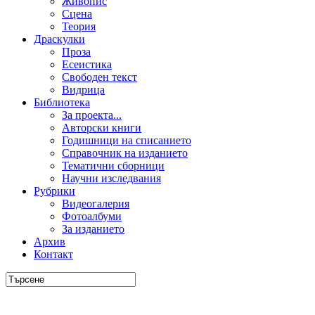
Живопис
Сцена
Теория
Драскулки
Проза
Есеистика
Свободен текст
Видрица
Библиотека
За проекта...
Авторски книги
Годишници на списанието
Справочник на изданието
Тематични сборници
Научни изследвания
Рубрики
Видеогалерия
Фотоалбуми
За изданието
Архив
Контакт