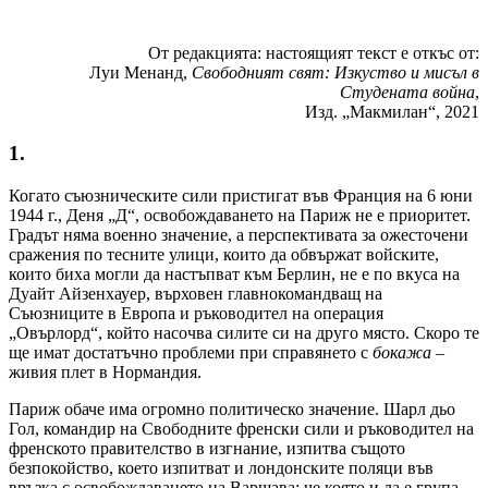
От редакцията: настоящият текст е откъс от:
Луи Менанд,
Свободният свят: Изкуство и мисъл в
Студената война
,
Изд. „Макмилан“, 2021
1.
Когато съюзническите сили пристигат във Франция на 6 юни
1944 г., Деня „Д“, освобождаването на Париж не е приоритет.
Градът няма военно значение, а перспективата за ожесточени
сражения по тесните улици, които да обвържат войските,
които биха могли да настъпват към Берлин, не е по вкуса на
Дуайт Айзенхауер, върховен главнокомандващ на
Съюзниците в Европа и ръководител на операция
„Овърлорд“, който насочва силите си на друго място. Скоро те
ще имат достатъчно проблеми при справянето с
бокажа –
живия плет в Нормандия.
Париж обаче има огромно политическо значение. Шарл дьо
Гол, командир на Свободните френски сили и ръководител на
френското правителство в изгнание, изпитва същото
безпокойство, което изпитват и лондонските поляци във
връзка с освобождаването на Варшава: че която и да е група,