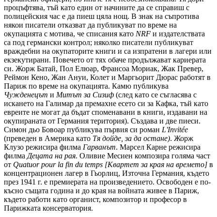
процъфтява, тъй като един от начините да се справиш с
полицейския час е да пиеш цяла нощ. В знак на съпротива
някои писатели отказват да публикуват по време на
окупацията с мотива, че списания като
NRF
и издателствата
са под германски контрол; няколко писатели публикуват
враждебни на окупаторите книги и са изпратени в лагери или
екзекутирани. Повечето от тях обаче продължават кариерата
си. Жорж Батай, Пол Елюар, Франсоа Мориак, Жак Превер,
Реймон Кено, Жан Ануи, Колет и Маргьорит Дюрас работят в
Париж по време на окупацията. Камю публикува
Чужденецът
и
Митът за Сизиф
(след като се съгласява с
искането на Галимар да премахне есето си за Кафка, тъй като
евреите не могат да бъдат споменавани в книги, издавани на
окупираната от Германия територия). Създава и две пиеси.
Симон дьо Бовоар публикува първия си роман
L'Invitée
(преведен в Америка като
Тя дойде, за да остане)
. Жорж
Клузо режисира филма
Гарванът
. Марсел Карне режисира
филма
Децата на рая
. Оливие Месиен композира голяма част
от
Quatuor pour la fin du temps [Квартет за края на времето]
в
концентрационен лагер в Гьорлиц, Източна Германия, където
през 1941 г. е премиерата на произведението. Освободен е по-
късно същата година и до края на войната живее в Париж,
където работи като органист, композитор и професор в
Парижката консерватория.