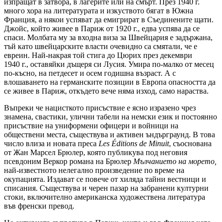
изпращат в затвора, в лагерите или на смърт. През 1940 г.
много хора на литературата и изкуството бягат в Южна
Франция, а някои успяват да емигрират в Съединените щати.
Джойс, който живее в Париж от 1920 г., едва успява да се
спаси. Молбата му за входна виза за Швейцария е задържана,
тъй като швейцарските власти очевидно са смятали, че е
евреин. Най-накрая той стига до Цюрих през декември
1940 г., оставяйки дъщеря си Лусия. Умира по-малко от месец
по-късно, на петдесет и осем годишна възраст. А с
влошаването на германските позиции в Европа опасността да
се живее в Париж, откъдето вече няма изход, само нараства.
Въпреки че нацисткото присъствие е ясно изразено чрез
знамена, свастики, улични табели на немски език и постоянно
присъствие на униформени офицери и войници на
обществени места, съществува и активен ъндърграунд. В това
число влиза и новата преса
Les Éditions de Minuit
, съоснована
от Жан Марсел Брюлер, която публикува под неговия
псевдоним Веркор романа на Брюлер
Мълчанието на морето,
най-известното нелегално произведение по време на
окупацията. Издават се повече от хиляда тайни вестници и
списания. Съществува и черен пазар на забранени културни
стоки, включително американска художествена литература
във френски превод.