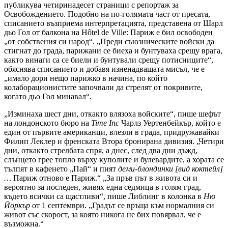
публикува четиринадесет страници с репортаж за
Освобождението. Подобно на по-голямата част от пресата,
списанието възприема интерпретацията, представена от Шарл
дьо Гол от балкона на Hôtel de Ville: Париж е бил освободен
„от собствения си народ“. „Преди съюзническите войски да
стигнат до града, парижани се биеха и бунтуваха срещу врага,
както винаги са се биели и бунтували срещу потисниците“,
обяснява списанието и добавя изненадващата мисъл, че е
„имало дори нещо парижко в начина, по който
колаборационистите започвали да стрелят от покривите,
когато дьо Гол минавал“.
„Изминаха шест дни, откакто влязоха войските“, пише шефът
на лондонското бюро на
Time Inc
Чарлз Уертенбейкър, който е
един от първите американци, влезли в града, придружавайки
Филип Леклер и френската Втора бронирана дивизия. „Четири
дни, откакто стрелбата спря, а днес, след два дни дъжд,
слънцето грее топло върху куполите и булевардите, а хората се
тълпят в кафенето „Пай“ и пият
деми-блондинки [вид коктейл]
…
Париж отново е Париж.“ „За пръв път в живота си и
вероятно за последен, живях една седмица в голям град,
където всички са щастливи“, пише Либлинг в колонка в
Ню
Йоркър
от 1 септември. „Градът се връща към нормалния си
живот със скорост, за която никога не бих повярвал, че е
възможна.“