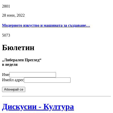
2801
28 юни, 2022
Модерното изкуство и машината за създаване…
5073
Бюлетин
„Либерален Преглед“
в неделя
Име
Имейл адрес
Абонирай се
Дискусии - Култура