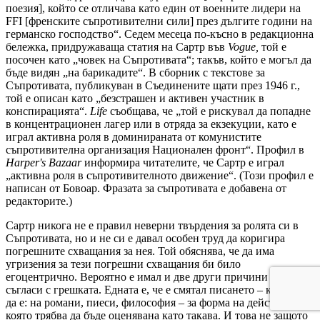
поезия], който се отличава като един от военните лидери на
FFI [френските съпротивителни сили] през дългите години на
германско господство“. Седем месеца по-късно в редакционна
бележка, придружаваща статия на Сартр във
Vogue,
той е
посочен като „човек на Съпротивата“; такъв, който е могъл да
бъде видян „на барикадите“. В сборник с текстове за
Съпротивата, публикуван в Съединените щати през 1946 г.,
той е описан като „безстрашен и активен участник в
конспирацията“.
Life
съобщава, че „той е рискувал да попадне
в концентрационен лагер или в отряда за екзекуции, като е
играл активна роля в доминираната от комунистите
съпротивителна организация Национален фронт“. Профил в
Harper's Bazaar
информира читателите, че Сартр е играл
„активна роля в съпротивителното движение“. (Този профил е
написан от Бовоар. Фразата за съпротивата е добавена от
редакторите.)
Сартр никога не е правил неверни твърдения за ролята си в
Съпротивата, но и не си е давал особен труд да коригира
погрешните схващания за нея. Той обяснява, че да има
угризения за тези погрешни схващания би било
егоцентрично. Вероятно е имал и две други причини да се
съгласи с грешката. Едната е, че е смятал писането – каквото и
да е: на романи, пиеси, философия – за форма на действие,
която трябва да бъде оценявана като такава. И това не защото