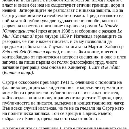
власт и онези без нея не съществуват етични граници, дори и
неявни. Затворниците не разполагат с никаква защита. Но за
Сартр условията не са необичайно тежки. Преди началото на
войната той публикува две художествени творби, които се
радват на известно признание: първия си роман
La Nausée
[Отвращението]
през април 1938 г. и сборника с разкази
Le
Mur [Стената]
през януари 1939 г. Изглежда германците са
разбрали, че той е важен писател, и са му позволили да
продължи работата си. Изучава книгата на Мартин Хайдегер
Sein und Zeit
(
Битие и време),
използвайки копие, внесено
контрабандно от приятелски настроен свещеник, и още в плен
започва да пише първия си голям философски труд, чието
заглавие препраща към онова на Хайдегер,
L'Être et le néant
(
Битие и нищо)
.
Сартр е освободен през март 1941 г., очевидно с помощта на
фалшиво медицинско свидетелство – въпреки че германците
може би са предпочели публичността на изтъкнат писател,
който издава книги в окупирания от нацистите Париж, пред
публичността на писател, задържан в концентрационен лагер.
Във всеки случай изглежда, че те не са гледали на Сартр като
на политическа заплаха. Той се връща в Париж, където,
събрал се с Бовоар, прекарва остатъка от войната.
Но германците са сгрешили. Сартр е променил мнението си за