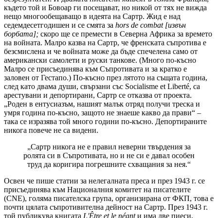
където той и Бовоар ги посещават, но никой от тях не вижда
нещо многообещаващо в идеята на Сартр. Жид е над
седемдесетгодишен и се смята за
hors de combat [извън
борбата];
скоро ще се премести в Северна Африка за времето
на войната. Малро казва на Сартр, че френската съпротива е
безсмислена и че войната може да бъде спечелена само от
американски самолети и руски танкове. (Много по-късно
Малро се присъединява към Съпротивата и за кратко е
заловен от Гестапо.) По-късно през лятото на същата година,
след като двама души, свързани със Socialisme et Liberté, са
арестувани и депортирани, Сартр се отказва от проекта.
„Роден в ентусиазъм, нашият малък отряд получи треска и
умря година по-късно, защото не знаеше какво да прави“ –
така се изразява той много години по-късно. Депортираните
никога повече не са видени.
„Сартр никога не е правил неверни твърдения за
ролята си в Съпротивата, но и не си е давал особен
труд да коригира погрешните схващания за нея.“
Освен че пише статии за нелегалната преса и през 1943 г. се
присъединява към Националния комитет на писателите
(CNE), голяма писателска група, организирана от ФКП, това е
почти цялата съпротивителна дейност на Сартр. През 1943 г.
той публикува книгата
L'Être et le néant
и има две пиеси,