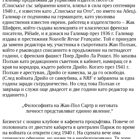
(Списъкът със забранени книги, влязъл в сила през септември
1940 г., е известен като „Списъкът на Ото“, по името на Абец).
Галимар се подчинява на германците, като уволнява
единствения известен евреин, работещ в издателството – Жак
Шифрен, който създава колекцията от класически френски
писатели, Pléiade, и я донася на Галимар през 1936 г. Галимар
издава и престижния
Nouvelle Revue Française
. Той е принуден
да замени редактора му, участника в съпротивата Жан Полхан,
който е ръководил списанието в продължение на петнадесет
години, с френския фашист Пиер Дрийо Ла Рошел. Но запазва
Полхан като редакционен съветник в кабинет, намиращ се в
края на коридора, където работи Дрийо. Когато през 1941 г.
Полхан е арестуван, Дрийо се намесва, за да го освободи.
(След войната Дрийо се самоубива, а
NRF
е забранена за една
година заради сътрудничество. Но след това Полхан се
завръща и служи още двадесет и две години като редактор на
изданието.)
„Философията на Жан-Пол Сартр и неговата
личност представляват единно явление.“
Бизнесът с нощни клубове и кафенета процъфтява. Повече от
половината от двестате кабарета в централен Париж по време
на войната са открити след 1940 г. На сцената вече има
германски офицери, но иначе тя е необезпокоявана. Тя дори