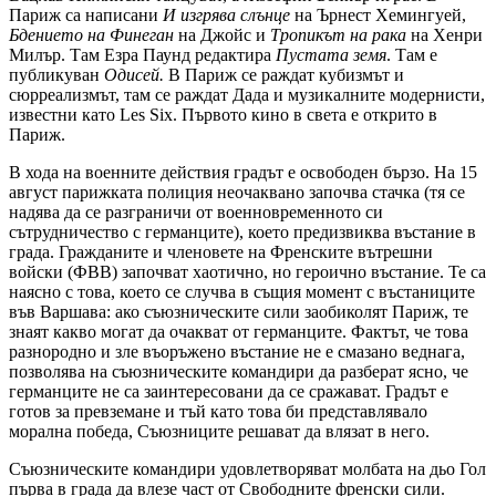
Париж са написани
И изгрява слънце
на Ърнест Хемингуей,
Бдението на Финеган
на Джойс и
Тропикът на рака
на Хенри
Милър. Там Езра Паунд редактира
Пустата земя
. Там е
публикуван
Одисей.
В Париж се раждат кубизмът и
сюрреализмът, там се раждат Дада и музикалните модернисти,
известни като Les Six. Първото кино в света е открито в
Париж.
В хода на военните действия градът е освободен бързо. На 15
август парижката полиция неочаквано започва стачка (тя се
надява да се разграничи от военновременното си
сътрудничество с германците), което предизвиква въстание в
града. Гражданите и членовете на Френските вътрешни
войски (ФВВ) започват хаотично, но героично въстание. Те са
наясно с това, което се случва в същия момент с въстаниците
във Варшава: ако съюзническите сили заобиколят Париж, те
знаят какво могат да очакват от германците. Фактът, че това
разнородно и зле въоръжено въстание не е смазано веднага,
позволява на съюзническите командири да разберат ясно, че
германците не са заинтересовани да се сражават. Градът е
готов за превземане и тъй като това би представлявало
морална победа, Съюзниците решават да влязат в него.
Съюзническите командири удовлетворяват молбата на дьо Гол
първа в града да влезе част от Свободните френски сили.