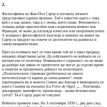
2.
Философията на Жан-Пол Сартр и неговата личност
представляват единно явление. Той е известен както с това
кой е и как живее, така и с онова, което пише. Феноменът е
толкова добре приспособен към следвоенния момент във
Франция, че може да изглежда изчислен или опортюнистичен.
А всъщност философските възгледи и начинът на живот на
Сартр са продукт на повече от десетилетие на размисъл и
самоусъвършенстване.
През по-голямата част от това време той не е имал предвид
никакви обществени цели. До избухването на войната не се
интересува от политика. Номинално е социалист, но не може
да разбере как някои от приятелите му могат да отделят време
и енергия за прозаичната дейност на политиците.
„Политическите стремежи [
prétensions] на
левите
интелектуалци го караха да свива рамене“, пише
партньорката му в живота Симон дьо Бовоар в мемоарната си
книга
Силата на епохата
(
La Force de l'âge)
. „… Разговори,
декларации, манифести, пропаганда – колко безсмислена
суета!“ Тя и Сартр дори не гласуват.
Войната променя това. На 3 септември 1939 г., два дни след