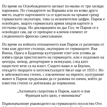
По време на Освобождението загиват по-малко от три хиляди
парижани. По стандартите на Варшава или на всяко друго
място, където партизаните са се вдигнали на оръжие срещу
германските окупатори, това са незначителни цифри. Париж е
освободен, защото германската армия хвърля картите и
отстъпва града. Но декларацията на дьо Гол, че Париж се е
освободил сам, ще се превърне в ключов елемент от
следвоенното френско самосъзнание.
По време на войната отношението към Париж се различава от
това към другите столици, окупирани от германците. Във
Виена, Прага и Будапеща културният елит или успява да
избяга преди пристигането на германците, или е подложен на
цензура, затвор, депортиране и екзекуции, след като
нацистите вече са на власт. Същото важи и за Берлин,
откъдето творците и интелектуалците бягат още от 1933 г. Но
в забележителна степен, с изключение на евреите, културният
живот в Париж продължава да се развива по начин, който до
известна степен се доближава до нормалния.
„Активната съпротива в Париж, както и във
Франция като цяло, е минимална“
Първоначалният ръководител на германското посолство Ото