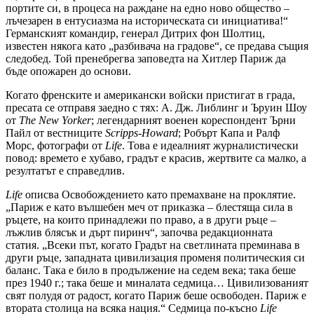
портите си, в процеса на раждане на едно ново общество –
лъчезарен в ентусиазма на историческата си инициатива!“
Германският командир, генерал Дитрих фон Шолтиц,
известен някога като „разбивача на градове“, се предава същия
следобед. Той пренебрегва заповедта на Хитлер Париж да
бъде опожарен до основи.
Когато френските и американски войски пристигат в града,
пресата се отправя заедно с тях: А. Дж. Либлинг и Ъруин Шоу
от
The New Yorker
; легендарният военен кореспондент Ърни
Пайл от вестниците
Scripps-Howard
; Робърт Капа и Ралф
Морс, фотографи от
Life
. Това е идеалният журналистически
повод: времето е хубаво, градът е красив, жертвите са малко, а
резултатът е справедлив.
Life
описва Освобождението като премахване на проклятие.
„Париж е като вълшебен меч от приказка – блестяща сила в
ръцете, на които принадлежи по право, а в други ръце –
лъжлив блясък и дърт пиринч“, започва редакционната
статия. „Всеки път, когато Градът на светлината преминава в
други ръце, западната цивилизация променя политическия си
баланс. Така е било в продължение на седем века; така беше
през 1940 г.; така беше и миналата седмица… Цивилизованият
свят полудя от радост, когато Париж беше освободен. Париж е
втората столица на всяка нация.“ Седмица по-късно
Life