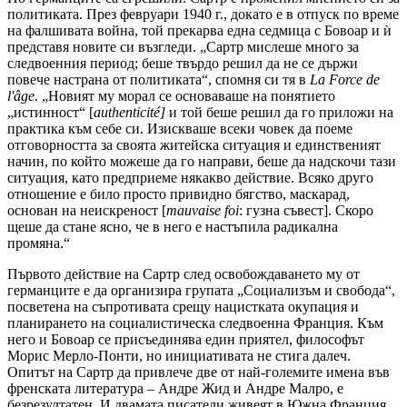
политиката. През февруари 1940 г., докато е в отпуск по време
на фалшивата война, той прекарва една седмица с Бовоар и ѝ
представя новите си възгледи. „Сартр мислеше много за
следвоенния период; беше твърдо решил да не се държи
повече настрана от политиката“, спомня си тя в
La Force de
l'âge
. „Новият му морал се основаваше на понятието
„истинност“ [
authenticité]
и той беше решил да го приложи на
практика към себе си. Изискваше всеки човек да поеме
отговорността за своята житейска ситуация и единственият
начин, по който можеше да го направи, беше да надскочи тази
ситуация, като предприеме някакво действие. Всяко друго
отношение е било просто привидно бягство, маскарад,
основан на неискреност [
mauvaise foi
: гузна съвест]. Скоро
щеше да стане ясно, че в него е настъпила радикална
промяна.“
Първото действие на Сартр след освобождаването му от
германците е да организира групата „Социализъм и свобода“,
посветена на съпротивата срещу нацистката окупация и
планирането на социалистическа следвоенна Франция. Към
него и Бовоар се присъединява един приятел, философът
Морис Мерло-Понти, но инициативата не стига далеч.
Опитът на Сартр да привлече две от най-големите имена във
френската литература – Андре Жид и Андре Малро, е
безрезултатен. И двамата писатели живеят в Южна Франция,