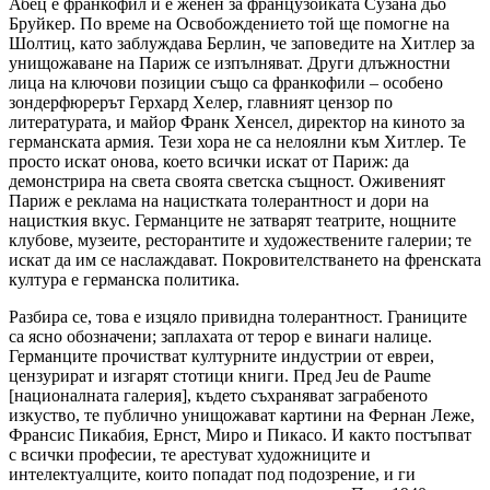
Абец е франкофил и е женен за французойката Сузана дьо
Бруйкер. По време на Освобождението той ще помогне на
Шолтиц, като заблуждава Берлин, че заповедите на Хитлер за
унищожаване на Париж се изпълняват. Други длъжностни
лица на ключови позиции също са франкофили – особено
зондерфюрерът Герхард Хелер, главният цензор по
литературата, и майор Франк Хенсел, директор на киното за
германската армия. Тези хора не са нелоялни към Хитлер. Те
просто искат онова, което всички искат от Париж: да
демонстрира на света своята светска същност. Оживеният
Париж е реклама на нацистката толерантност и дори на
нацисткия вкус. Германците не затварят театрите, нощните
клубове, музеите, ресторантите и художествените галерии; те
искат да им се наслаждават. Покровителстването на френската
култура е германска политика.
Разбира се, това е изцяло привидна толерантност. Границите
са ясно обозначени; заплахата от терор е винаги налице.
Германците прочистват културните индустрии от евреи,
цензурират и изгарят стотици книги. Пред Jeu de Paume
[националната галерия], където съхраняват заграбеното
изкуство, те публично унищожават картини на Фернан Леже,
Франсис Пикабия, Ернст, Миро и Пикасо. И както постъпват
с всички професии, те арестуват художниците и
интелектуалците, които попадат под подозрение, и ги