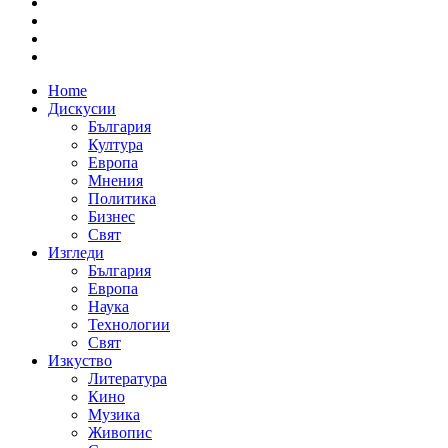
Home
Дискусии
България
Култура
Европа
Мнения
Политика
Бизнес
Свят
Изгледи
България
Европа
Наука
Технологии
Свят
Изкуство
Литература
Кино
Музика
Живопис