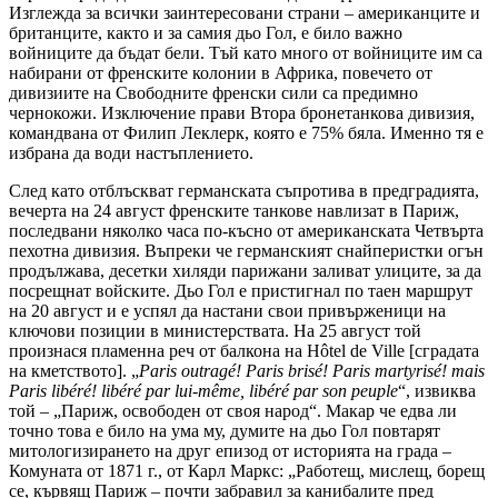
Изглежда за всички заинтересовани страни – американците и
британците, както и за самия дьо Гол, е било важно
войниците да бъдат бели. Тъй като много от войниците им са
набирани от френските колонии в Африка, повечето от
дивизиите на Свободните френски сили са предимно
чернокожи. Изключение прави Втора бронетанкова дивизия,
командвана от Филип Леклерк, която е 75% бяла. Именно тя е
избрана да води настъплението.
След като отблъскват германската съпротива в предградията,
вечерта на 24 август френските танкове навлизат в Париж,
последвани няколко часа по-късно от американската Четвърта
пехотна дивизия. Въпреки че германският снайперистки огън
продължава, десетки хиляди парижани заливат улиците, за да
посрещнат войските. Дьо Гол е пристигнал по таен маршрут
на 20 август и е успял да настани свои привърженици на
ключови позиции в министерствата. На 25 август той
произнася пламенна реч от балкона на Hôtel de Ville [сградата
на кметството]. „
Paris outragé! Paris brisé! Paris martyrisé! mais
Paris libéré! libéré par lui-même, libéré par son peuple
“, извиква
той – „Париж, освободен от своя народ“. Макар че едва ли
точно това е било на ума му, думите на дьо Гол повтарят
митологизирането на друг епизод от историята на града –
Комуната от 1871 г., от Карл Маркс: „Работещ, мислещ, борещ
се, кървящ Париж – почти забравил за канибалите пред