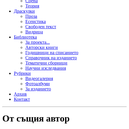
Сцена
Теория
Драскулки
Проза
Есеистика
Свободен текст
Видрица
Библиотека
За проекта...
Авторски книги
Годишници на списанието
Справочник на изданието
Тематични сборници
Научни изследвания
Рубрики
Видеогалерия
Фотоалбуми
За изданието
Архив
Контакт
От същия автор