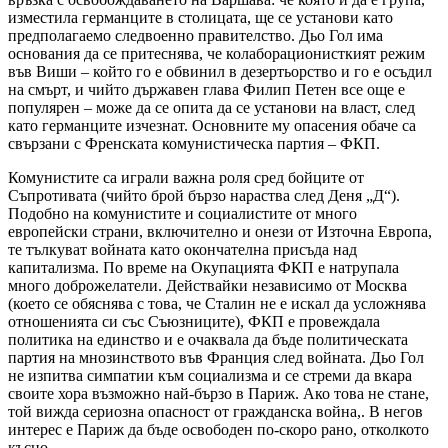
изместила германците в столицата, ще се установи като
предполагаемо следвоенно правителство. Дьо Гол има
основания да се притеснява, че колаборационисткият режим
във Виши – който го е обвинил в дезертьорство и го е осъдил
на смърт, и чийто държавен глава Филип Петен все още е
популярен – може да се опита да се установи на власт, след
като германците изчезнат. Основните му опасения обаче са
свързани с Френската комунистическа партия – ФКП.
Комунистите са играли важна роля сред бойците от
Съпротивата (чийто брой бързо нараства след Деня „Д“).
Подобно на комунистите и социалистите от много
европейски страни, включително и онези от Източна Европа,
те тълкуват войната като окончателна присъда над
капитализма. По време на Окупацията ФКП е натрупала
много доброжелатели. Действайки независимо от Москва
(което се обяснява с това, че Сталин не е искал да усложнява
отношенията си със Съюзниците), ФКП е провеждала
политика на единство и е очаквала да бъде политическата
партия на мнозинството във Франция след войната. Дьо Гол
не изпитва симпатии към социализма и се стреми да вкара
своите хора възможно най-бързо в Париж. Ако това не стане,
той вижда сериозна опасност от гражданска война,. В негов
интерес е Париж да бъде освободен по-скоро рано, отколкото
късно.