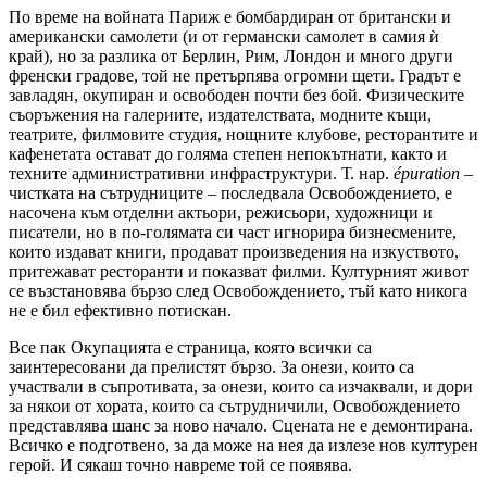
По време на войната Париж е бомбардиран от британски и
американски самолети (и от германски самолет в самия ѝ
край), но за разлика от Берлин, Рим, Лондон и много други
френски градове, той не претърпява огромни щети. Градът е
завладян, окупиран и освободен почти без бой. Физическите
съоръжения на галериите, издателствата, модните къщи,
театрите, филмовите студия, нощните клубове, ресторантите и
кафенетата остават до голяма степен непокътнати, както и
техните административни инфраструктури. Т. нар.
épuration
–
чистката на сътрудниците – последвала Освобождението, е
насочена към отделни актьори, режисьори, художници и
писатели, но в по-голямата си част игнорира бизнесмените,
които издават книги, продават произведения на изкуството,
притежават ресторанти и показват филми. Културният живот
се възстановява бързо след Освобождението, тъй като никога
не е бил ефективно потискан.
Все пак Окупацията е страница, която всички са
заинтересовани да прелистят бързо. За онези, които са
участвали в съпротивата, за онези, които са изчаквали, и дори
за някои от хората, които са сътрудничили, Освобождението
представлява шанс за ново начало. Сцената не е демонтирана.
Всичко е подготвено, за да може на нея да излезе нов културен
герой. И сякаш точно навреме той се появява.