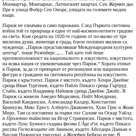
Монмартър, Монпарнас, Латинският квартал, Сен Жермен дьо
Пре и улица Фобур Сен Оноре, улицата на големите модни
къщи.
Париж не означава и само парижани. След Първата световна
война той се превръща в един от най-космополитните градове
на света. Към средата на 1920-те години от по-малко от три
милиона души, живеещи в града, близо половин милион са
чужденци. „Париж представляваше Международния културен
център“, пише Розенберг. „… Тъй като той беше
противоположност на националното в изкуството, изкуството
на всяка нация се увековечаваше чрез Париж.“ Хората отиват
в Париж, за да се превърнат от регионални или национални
фигури в граждани на световната република на изкуството.
Париж е кръстопът. Париж е мястото, където Хенри Джеймс
среща Иван Тургенев, където Пабло Пикасо среща Гъртруд
Стайн, където Владимир Набоков среща Джеймс Джойс. В
Париж са живели Амедео Модиляни, Пийт Мондриан,
Василий Кандински, Александър Калдер, Константин
Бранкузи, Макс Ернст, Алберто Джакомети, Хуан Грис и Жоан
Миро. Там са поставени за първи път
Саломе
на Оскар Уайлд
и
Пролетно тайнство
на Игор Стравински. Париж е мястото,
където Луис Бунюел създава филма
L'Âge d'or,
където Пикасо
рисува
Госпожиците от Авиньон,
където Айседора Дънкан и
Вацлав Нижински танцуват, а Жозефин Бейкър играе. В