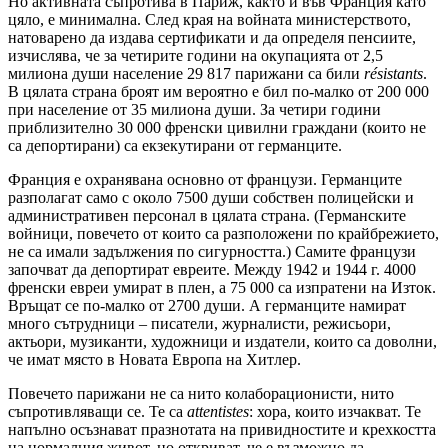
Но активната съпротива в Париж, както и във Франция като
цяло, е минимална. След края на войната министерството,
натоварено да издава сертификати и да определя пенсиите,
изчислява, че за четирите години на окупацията от 2,5
милиона души население 29 817 парижани са били
r
ésistants
.
В цялата страна броят им вероятно е бил по-малко от 200 000
при население от 35 милиона души. За четири години
приблизително 30 000 френски цивилни граждани (които не
са депортирани) са екзекутирани от германците.
Франция е охранявана основно от французи. Германците
разполагат само с около 7500 души собствен полицейски и
административен персонал в цялата страна. (Германските
войници, повечето от които са разположени по крайбрежието,
не са имали задължения по сигурността.) Самите французи
започват да депортират евреите. Между 1942 и 1944 г. 4000
френски евреи умират в плен, а 75 000 са изпратени на Изток.
Връщат се по-малко от 2700 души. А германците намират
много сътрудници – писатели, журналисти, режисьори,
актьори, музиканти, художници и издатели, които са доволни,
че имат място в Новата Европа на Хитлер.
Повечето парижани не са нито колаборационисти, нито
съпротивляващи се. Те са
attentistes
: хора, които изчакват. Те
напълно осъзнават празнотата на привидностите и крехкостта
на нормалния живот, но откриват, че е възможно да