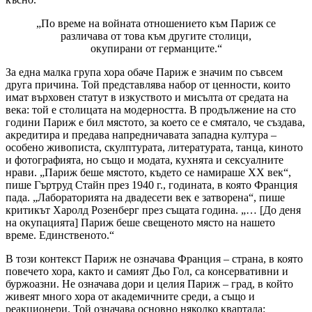
„По време на войната отношението към Париж се
различава от това към другите столици,
окупирани от германците.“
За една малка група хора обаче Париж е значим по съвсем
друга причина. Той представлява набор от ценности, които
имат върховен статут в изкуството и мисълта от средата на
века: той е столицата на модерността. В продължение на сто
години Париж е бил мястото, за което се е смятало, че създава,
акредитира и предава напредничавата западна култура –
особено живописта, скулптурата, литературата, танца, киното
и фотографията, но също и модата, кухнята и сексуалните
нрави. „Париж беше мястото, където се намираше ХХ век“,
пише Гъртруд Стайн през 1940 г., годината, в която Франция
пада. „Лабораторията на двадесети век е затворена“, пише
критикът Харолд Розенберг през същата година. „… [До деня
на окупацията] Париж беше свещеното място на нашето
време. Единственото.“
В този контекст Париж не означава Франция – страна, в която
повечето хора, както и самият Дьо Гол, са консервативни и
буржоазни. Не означава дори и целия Париж – град, в който
живеят много хора от академичните среди, а също и
реакционери. Той означава основно няколко квартала: