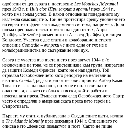
одобрени от цензурата и поставени:
Les Mouches [Мухите]
през 1943 г. и
Huis clos [При закрити врати]
през 1944 г.,
която има голям успех. В някои отношения поведението му
изглежда самозащитно. Той не протестира срещу уволнението
на евреите от френската академична система, например. Дори
поема преподавателското място на един от тях, Анри
Драйфус-Ле Фойе (племенник на Алфред Драйфус), в лицея
Кондорсе. Участва с две статии в колаборационисткото
списание
Comœdia – въпреки че
нито една от тях не е
колаборационистка по съдържание или дух.
Сартр не участва във въстанието през август 1944 г. (с
изключение на това, че се присъединява към група, изпратена
да защити Комеди Франсез, която не е нападната). Той
отразява Освобождението като репортер на нелегалния
вестник
Combat,
редактиран от неговия приятел Албер Камю.
Това го излага на опасност, но тя не е по-различна от
опасността, с която се сблъсква всеки, който работи в
нелегалната преса. Въпреки това след Освобождението Сартр
често е определян в американската преса като герой на
Съпротивата.
Първата му статия, публикувана в Съединените щати, излиза
в
The Atlantic Monthly
през декември 1944 г. Списанието го
описва като „френски драматург и поет [Сартр не пише