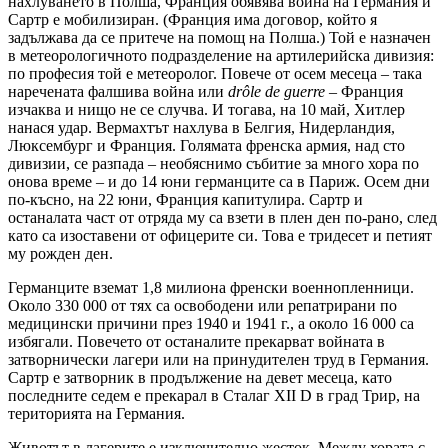
нахлуването в Полша, Франция обявява война на Германия и
Сартр е мобилизиран. (Франция има договор, който я
задължава да се притече на помощ на Полша.) Той е назначен
в метеорологичното подразделение на артилерийска дивизия:
по професия той е метеоролог. Повече от осем месеца – така
наречената фалшива война или
drôle de guerre –
Франция
изчаква и нищо не се случва. И тогава, на 10 май, Хитлер
нанася удар. Вермахтът нахлува в Белгия, Нидерландия,
Люксембург и Франция. Голямата френска армия, над сто
дивизии, се разпада – необяснимо събитие за много хора по
онова време – и до 14 юни германците са в Париж. Осем дни
по-късно, на 22 юни, Франция капитулира. Сартр и
останалата част от отряда му са взети в плен ден по-рано, след
като са изоставени от офицерите си. Това е тридесет и петият
му рожден ден.
Германците вземат 1,8 милиона френски военнопленници.
Около 330 000 от тях са освободени или репатрирани по
медицински причини през 1940 и 1941 г., а около 16 000 са
избягали. Повечето от останалите прекарват войната в
затворнически лагери или на принудителен труд в Германия.
Сартр е затворник в продължение на девет месеца, като
последните седем е прекарал в Сталаг XII D в град Трир, на
територията на Германия.
Животът в лагерите е изключително жесток. Между хората с