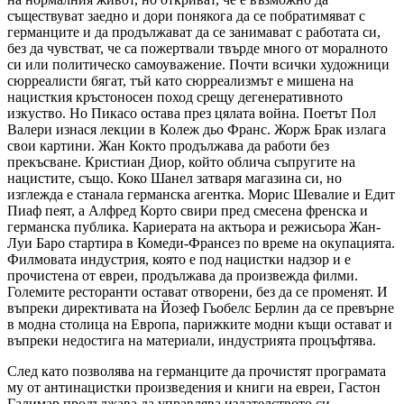
съществуват заедно и дори понякога да се побратимяват с
германците и да продължават да се занимават с работата си,
без да чувстват, че са пожертвали твърде много от моралното
си или политическо самоуважение. Почти всички художници
сюрреалисти бягат, тъй като сюрреализмът е мишена на
нацисткия кръстоносен поход срещу дегенеративното
изкуство. Но Пикасо остава през цялата война. Поетът Пол
Валери изнася лекции в Колеж дьо Франс. Жорж Брак излага
свои картини. Жан Кокто продължава да работи без
прекъсване. Кристиан Диор, който облича съпругите на
нацистите, също. Коко Шанел затваря магазина си, но
изглежда е станала германска агентка. Морис Шевалие и Едит
Пиаф пеят, а Алфред Корто свири пред смесена френска и
германска публика. Кариерата на актьора и режисьора Жан-
Луи Баро стартира в Комеди-Франсез по време на окупацията.
Филмовата индустрия, която е под нацистки надзор и е
прочистена от евреи, продължава да произвежда филми.
Големите ресторанти остават отворени, без да се променят. И
въпреки директивата на Йозеф Гьобелс Берлин да се превърне
в модна столица на Европа, парижките модни къщи остават и
въпреки недостига на материали, индустрията процъфтява.
След като позволява на германците да прочистят програмата
му от антинацистки произведения и книги на евреи, Гастон
Галимар продължава да управлява издателството си