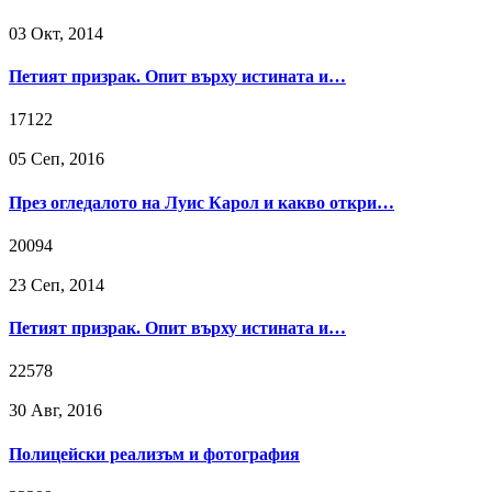
03 Окт, 2014
Петият призрак. Опит върху истината и…
17122
05 Сeп, 2016
През огледалото на Луис Карол и какво откри…
20094
23 Сeп, 2014
Петият призрак. Опит върху истината и…
22578
30 Авг, 2016
Полицейски реализъм и фотография