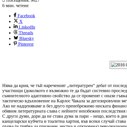
Посещения: 9027
6 мин. четене
Facebook
X
LinkedIn
Threads
Bluesky
Pinterest
Няма да крия, че тъй нареченият „литературен“ дебат от после
участници (доколкото е възможно те да бъдат системно прослед
съмнителното адаптивно свойство да се променят с онази гъвка
тактическо вдъхновение на Карлос Чакала за дегизировъчни ме
Ако не надценяваме и без друго пренебрежимо ниската финансов
обявим литературната слава с нейните неизбежни последствия 
С други думи, дори да не става дума за пари – нещо, което в
канцеларски кубчета и тоалетна хартия, във всеки случай става
първа (и трябва да признаем, честна и откровена) революцион