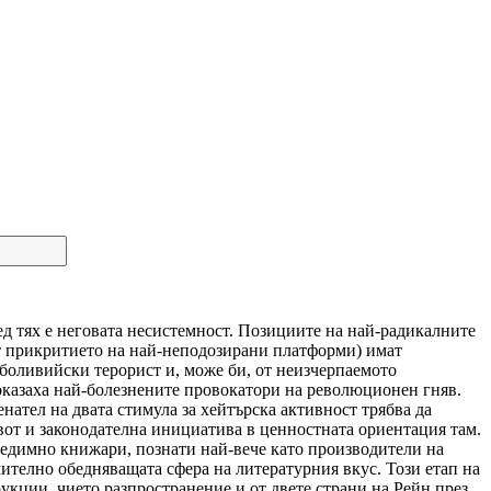
ед тях е неговата несистемност. Позициите на най-радикалните
 от прикритието на най-неподозирани платформи) имат
 боливийски терорист и, може би, от неизчерпаемото
оказаха най-болезнените провокатори на революционен гняв.
нател на двата стимула за хейтърска активност трябва да
от и законодателна инициатива в ценностната ориентация там.
редимно книжари, познати най-вече като производители на
емително обедняващата сфера на литературния вкус. Този етап на
укции, чието разпространение и от двете страни на Рейн през