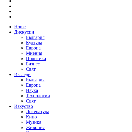
Home
Дискусии
България
Култура
Европа
Мнения
Политика
Бизнес
Свят
Изгледи
България
Европа
Наука
Технологии
Свят
Изкуство
Литература
Кино
Музика
Живопис