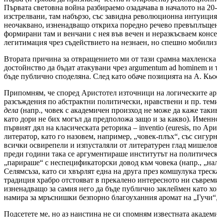
Първата световна война разбираемо озадачава в началото на 20-
изстрелвани, там набързо, със завидна революционна интуиция
неочаквано, изненадващо откриха поредно речево превъплъщени
формирани там и венчани с нея във вечен и неразкъсваем консер
легитимация чрез съдействието на незнаен, но спешно мобилизир
Втората причина за отвращението ми от тази срамна махленска
достойнство да бъдат атакувани чрез argumentum ad hominem и 
бъде публично споделяна. След като обаче позицията на А. Кьос
Припомням, че според Аристотел източници на логическите арг
разсъждения по абстрактни политически, нравствени и пр. теми
дела
(напр., човек с академичен произход не може да каже такив
като дори не бих могъл да предположа защо и за какво). Именно
първият дял на класическата реторика – inventio (euresis, по А
литератор, като го назовем, например, „човек-плъх“, със сигур
всички освирепели и изпусталяли от литературен глад мишелови,
преди години така се аргументираше институтът на политическ
„парираше“ с неспецификаторски довод към човека (напр., „нал
Селямсъза, като си хвърлят една на друга през комшулука тре
традиция храбро отстояват в прекалено интересното ни съвре
изненадващо за самия него да бъде публично заклеймен като хо
намира за мръснишки безпорно благоуханния аромат на „Гучи“,
Подсетете ме, но аз наистина не си спомням известната академ