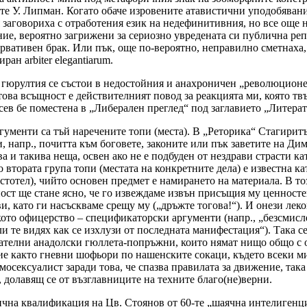
те У. Липман. Когато обаче изровените атавистични уподобявания
 заговориха с отработения език на недефинитивния, но все още 
е, вероятно загрижени за сериозно увредената си публична репут
вативен брак. Или пък, още по-вероятно, неправилно сметнаха, ч
ан arbiter elegantiarum.
 гюрултия се състои в недостойния и анахроничен „революционен
това всъщност е действителният повод за реакцията ми, която тв
ев бе поместена в „Либерален преглед“ под заглавието „Литератур
ументи са тъй наречените топи (места). В „Реторика“ Стагиритъ
, напр., почитта към боговете, законите или пък заветите на Ди
а и такива неща, освен ако не е подбуден от нездрави страсти ка
 втората група топи (местата на конкретните дела) е известна к
ристотел), чийто основен предмет е намирането на материала. В т
ност ще стане ясно, че го извеждаме извън присъщия му ценносте
 като ги насъскваме срещу му („дръжте тогова!“). И онези леков
ото офицерство – спецификаторски аргументи (напр., „безсмисле
и те видях как се изхлузи от последната манифестация“). Така 
скателни анадолски гюллета-попръжни, които нямат нищо общо с 
мие както гневни шофьори по нашенските сокаци, където всеки 
мосексуалист заради това, че спазва правилата за движение, така
 долавящ се от възглавниците на техните благо(не)верни.
ична квалификация на Цв. Стоянов от 60-те „шаячна интелигенция