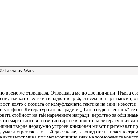
дно време ме отвращава. Отвращава ме по две причини. Първа ср
ени, тъй като често изненадват в гръб, съвсем по партизански,
вост, която е позната от камуфлажната тактика на един известен
таморфози. Литературните награди и „Литературен вестник“ се 
ата стойност на тъй наречените награди, вероятно за общ знаме
като маркетингово позициониране в полето на литературния жив
 днешния твърде неразумно устроен книжовен живот притежават п
 дума за стремеж към, тъй да се каже, законодателна власт в стр
на активност мина под метафоричния знак на зооморфните констр