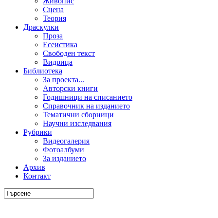
Живопис
Сцена
Теория
Драскулки
Проза
Есеистика
Свободен текст
Видрица
Библиотека
За проекта...
Авторски книги
Годишници на списанието
Справочник на изданието
Тематични сборници
Научни изследвания
Рубрики
Видеогалерия
Фотоалбуми
За изданието
Архив
Контакт