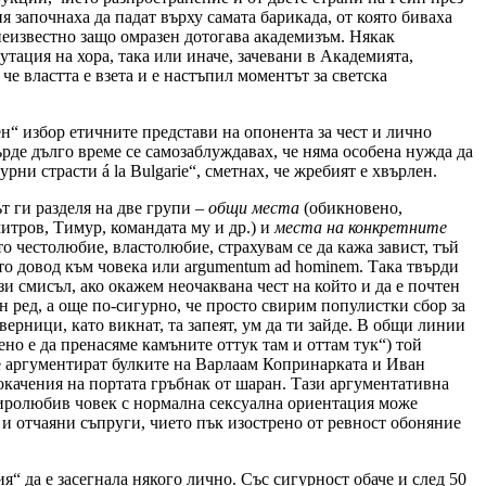
 започнаха да падат върху самата барикада, от която биваха
неизвестно защо омразен дотогава академизъм. Някак
ация на хора, така или иначе, зачевани в Академията,
е властта е взета и е настъпил моментът за светска
“ избор етичните представи на опонента за чест и лично
ърде дълго време се самозаблуждавах, че няма особена нужда да
ни страсти á la Bulgarie“, сметнах, че жребият е хвърлен.
т ги разделя на две групи –
общи места
(обикновено,
митров, Тимур, командата му и др.) и
места на конкретните
то честолюбие, властолюбие, страхувам се да кажа завист, тъй
ато довод към човека или argumentum ad hominem. Така твърди
ози смисъл, ако окажем неочаквана чест на който и да е почтен
н ред, а още по-сигурно, че просто свирим популистки сбор за
ерници, като викнат, та запеят, ум да ти зайде. В общи линии
но е да пренасяме камъните оттук там и оттам тук“) той
се аргументират булките на Варлаам Копринарката и Иван
окачения на портата гръбнак от шаран. Тази аргументативна
миролюбив човек с нормална сексуална ориентация може
 и отчаяни съпруги, чието пък изострено от ревност обоняние
“ да е засегнала някого лично. Със сигурност обаче и след 50