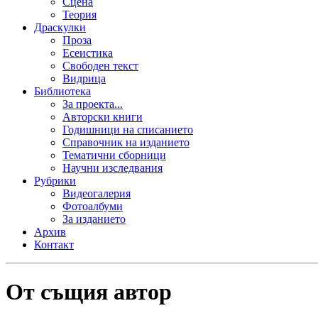
Сцена
Теория
Драскулки
Проза
Есеистика
Свободен текст
Видрица
Библиотека
За проекта...
Авторски книги
Годишници на списанието
Справочник на изданието
Тематични сборници
Научни изследвания
Рубрики
Видеогалерия
Фотоалбуми
За изданието
Архив
Контакт
От същия автор