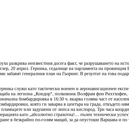
ухо разкрива неизвестния досега факт, че разрушаването на ист
лер, 20 април. Герника, седалище на парламента на провинция Б
 забавят генералния план на Гьоринг. В резултат на това подар
ерника служи като тактически военен и аеронавигационен експер
 щаба на легиона „Кондор“, полковник Волфрам фон Рихтхофен, 
начална бомбардировка в 16:30 ч. вкарва голяма част от населе
т бомбардировки, която ги заварва в центъра на града, откъдето 
 от пламъците или задушени от липса на кислород. Три часа коорд
ерацията като „абсолютно страхотна!… пълен технически успех“
ане в безкрайно по-голям мащаб, за да опустоши Варшава и по т