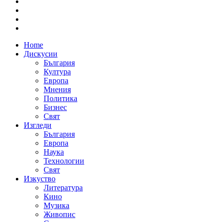
Home
Дискусии
България
Култура
Европа
Мнения
Политика
Бизнес
Свят
Изгледи
България
Европа
Наука
Технологии
Свят
Изкуство
Литература
Кино
Музика
Живопис