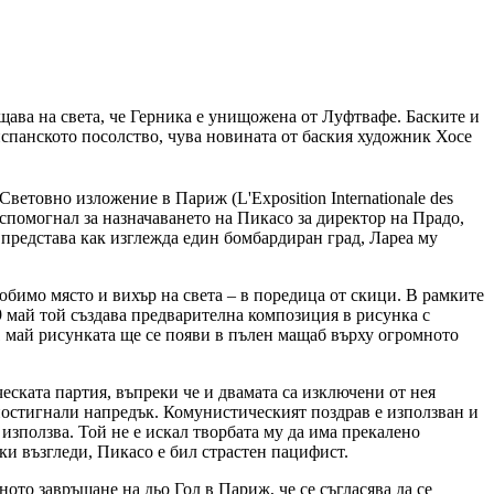
щава на света, че Герника е унищожена от Луфтвафе. Баските и
спанското посолство, чува новината от баския художник Хосе
етовно изложение в Париж (L'Exposition Internationale des
е спомогнал за назначаването на Пикасо за директор на Прадо,
а представа как изглежда един бомбардиран град, Лареа му
любимо място и вихър на света – в поредица от скици. В рамките
 9 май той създава предварителна композиция в рисунка с
11 май рисунката ще се появи в пълен мащаб върху огромното
ската партия, въпреки че и двамата са изключени от нея
а постигнали напредък. Комунистическият поздрав е използван и
използва. Той не е искал творбата му да има прекалено
ки възгледи, Пикасо е бил страстен пацифист.
ото завръщане на дьо Гол в Париж, че се съгласява да се