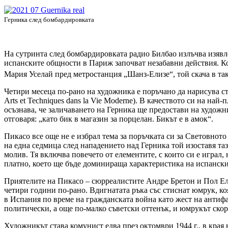
Герника след бомбардировката
На сутринта след бомбардировката радио Билбао излъчва изявл
испанските общности в Париж започват незабавни действия. Ко
Мария Уселай пред метростанция „Шанз-Елизе“, той скача в такс
Четири месеца по-рано на художника е поръчано да нарисува ст
Arts et Techniques dans la Vie Moderne). В качеството си на н
осъзнава, че заличаването на Герника ще предостави на художни
отговаря: „като бик в магазин за порцелан. Бикът е в амок“.
Пикасо все още не е избрал тема за поръчката си за Световното
на една седмица след нападението над Герника той изоставя та
молив. Тя включва повечето от елементите, с които си е играл
платно, което ще бъде доминираща характеристика на испанск
Приятелите на Пикасо – сюрреалистите Андре Бретон и Пол Елю
четири години по-рано. Вдигнатата ръка със стиснат юмрук, ко
в Испания по време на гражданската война като жест на антифа
политически, а още по-малко съветски оттенък, и юмрукът скор
Художникът става комунист едва през октомври 1944 г., в края 