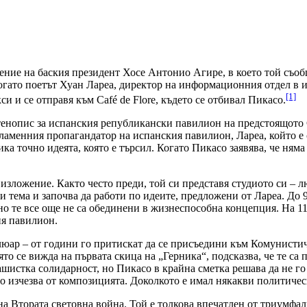
ение на баския президент Хосе Антонио Агире, в което той съоб
гато поетът Хуан Лареа, директор на информационния отдел в и
[1]
и и се отправя към Café de Flore, където се отбивал Пикасо.
енопис за испанския републикански павилион на предстоящото Св
ай-пламенния пропагандатор на испанския павилион, Лареа, който 
ка точно идеята, която е търсил. Когато Пикасо заявява, че ням
 изложение. Както често преди, той си представя студиото си – 
зи тема и започва да работи по идеите, предложени от Лареа. До
, но те все още не са обединени в жизнеспособна концепция. На 
ия павилион.
ар – от години го притискат да се присъедини към Комунистиче
ято се вижда на първата скица на „Герника“, подсказва, че те с
шистка солидарност, но Пикасо в крайна сметка решава да не го 
о изчезва от композицията. Доколкото е имал някакви политичес
на Втората световна война. Той е толкова впечатлен от триумфалн