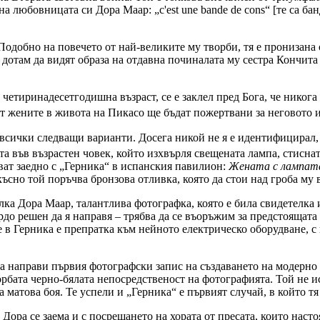
на любовницата си Дора Маар: „c'est une bande de cons“ [те са ба
 Подобно на повечето от най-великите му творби, тя е пронизана 
 дотам да видят образа на отдавна починалата му сестра Кончита 
 четиринадесетгодишна възраст, се е заклел пред Бога, че никога
т жените в живота на Пикасо ще бъдат пожертвани за неговото и
 всички следващи варианти. Досега никой не я е идентифицирал, 
ата във възрастен човек, който изхвърля свещената лампа, стиснат
яват заедно с „Герника“ в испанския павилион:
Жената с лампат
късно той поръчва бронзова отливка, която да стои над гроба му
лка Дора Маар, талантлива фотографка, която е била свидетелка 
рдо решен да я направя – трябва да се въоръжим за предстоящат
в Герника е препратка към нейното електрическо оборудване, с 
а направи първия фотографски запис на създаването на модерно п
орбата черно-бялата непосредственост на фотографията. Той не и
а матова боя. Те успели и „Герника“ е първият случай, в който тя
Дора се заема и с посрещането на хората от пресата, които насто