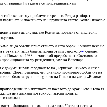
нда от задници] и веднага се присъединява към
от собствените му проблеми и тревоги. Без да разбират
в картината и значението на нарушената клетва, която Пикасо е
 повече няма да рисува, ако Кончита, поразена от дифтерия,
зкуство.
камо ли да обясни присъствието ѝ като оброк. Кончита вече не
[3]
а в ръката ѝ, за да бъде запалена от митраисткото
слънце.
а
на Пикасо от 1933 г., която той преработва за Световното
 в провинциалната му резиденция, замъка Вовенарг.
и е документирала създаването на „Герника“. Пикасо ѝ казал:
а война.“ Дора потвърди, че привидно ироничното добавяне на
което е било затрупано студиото на Пикасо на улица „Велики
роизведение на изкуството от началото до края. Освен това тя
скал да има лъскава повърхност, затова попитал
 е използвана.
яват за официална снимка на платното. Части от него са