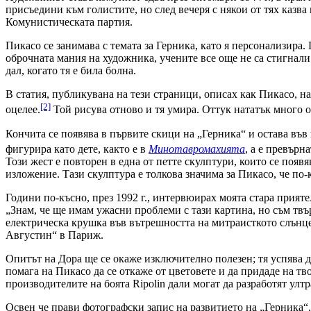
присъедини към голистите, но след вечеря с някои от тях казва 
Комунистическата партия.
Пикасо се занимава с темата за Герника, като я персонализира.
оброчната мания на художника, учените все още не са стигнали
дал, когато тя е била болна.
В статия, публикувана на тези страници, описах как Пикасо, на
[2]
оцелее.
Той рисува отново и тя умира. Оттук нататък много о
Кончита се появява в първите скици на „Герника“ и остава във
фигурира като дете, както е в
Минотавромахията
, а е превърн
Този жест е повторен в една от петте скулптури, които се появ
изложение. Тази скулптура е толкова значима за Пикасо, че по-
Години по-късно, през 1992 г., интервюирах моята стара прияте
„Знам, че ще имам ужасни проблеми с тази картина, но съм твъ
електрическа крушка във вътрешността на митраисткото слънце 
Августин“ в Париж.
Опитът на Дора ще се окаже изключително полезен; тя успява д
помага на Пикасо да се откаже от цветовете и да придаде на тв
производителите на боята Ripolin дали могат да разработят ултр
Освен че прави фотографски запис на развитието на „Герника“, 