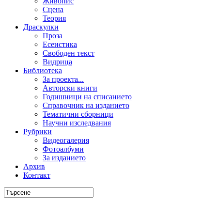
Живопис
Сцена
Теория
Драскулки
Проза
Есеистика
Свободен текст
Видрица
Библиотека
За проекта...
Авторски книги
Годишници на списанието
Справочник на изданието
Тематични сборници
Научни изследвания
Рубрики
Видеогалерия
Фотоалбуми
За изданието
Архив
Контакт