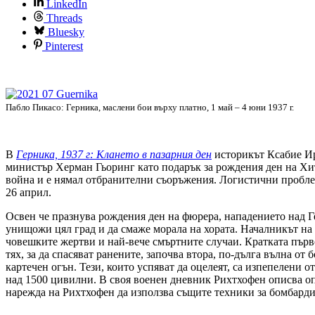
LinkedIn
Threads
Bluesky
Pinterest
Пабло Пикасо: Герника, маслени бои върху платно, 1 май – 4 юни 1937 г.
В
Герника, 1937 г: Клането в пазарния ден
историкът Ксабие Ир
министър Херман Гьоринг като подарък за рождения ден на Хит
война и е нямал отбранителни съоръжения. Логистични проблеми
26 април.
Освен че празнува рождения ден на фюрера, нападението над Г
унищожи цял град и да смаже морала на хората. Началникът на
човешките жертви и най-вече смъртните случаи. Кратката първо
тях, за да спасяват ранените, започва втора, по-дълга вълна о
картечен огън. Тези, които успяват да оцелеят, са изпепелени
над 1500 цивилни. В своя военен дневник Рихтхофен описва оп
нарежда на Рихтхофен да използва същите техники за бомбардир