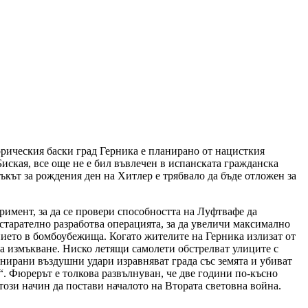
орическия баски град Герника е планирано от нацисткия
иская, все още не е бил въвлечен в испанската гражданска
ъкът за рождения ден на Хитлер е трябвало да бъде отложен за
имент, за да се провери способността на Луфтвафе да
старателно разработва операцията, за да увеличи максимално
нието в бомбоубежища. Когато жителите на Герника излизат от
няма измъкване. Ниско летящи самолети обстрелват улиците с
инирани въздушни удари изравняват града със земята и убиват
. Фюрерът е толкова развълнуван, че две години по-късно
ози начин да постави началото на Втората световна война.