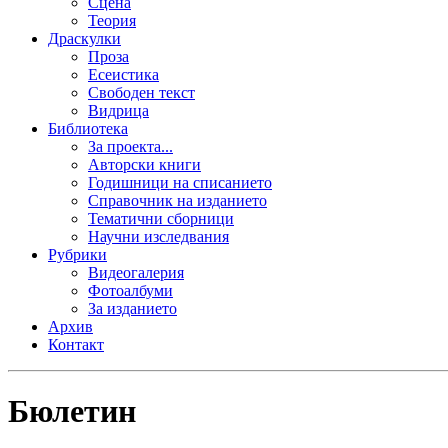
Сцена
Теория
Драскулки
Проза
Есеистика
Свободен текст
Видрица
Библиотека
За проекта...
Авторски книги
Годишници на списанието
Справочник на изданието
Тематични сборници
Научни изследвания
Рубрики
Видеогалерия
Фотоалбуми
За изданието
Архив
Контакт
Бюлетин