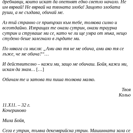
дребнавци, които искат да опетнят едно светло начало. Не
им вярвай! Не вярвай на тяхната злоба! Защото злобата
руши, а не създава, обичай ме.
Аз тъй странно се привързах към тебе, толкова силно и
всеотдайно. Изпращах те онази сутрин, онази траурна
сутрин и струваше ми се, като че ли ще умра от мъка, нещо
студено беше залегнало в гърдите ми.
По някога си мисля: „Ами ако тя не ме обича, ами ако тя се
лъже, че ме обича?“…
И действително – кажи ми, защо ме обичаш. Бойя, кажи ми,
искам да знам…
[…]
Обичам те и затова ти пиша толкова малко.
Твоя
Кольо
11.Х11. – 32 г.
Кочериново
Мила Бойя,
Сега е утрин, тъмна декемврийска утрин. Машинната зала се