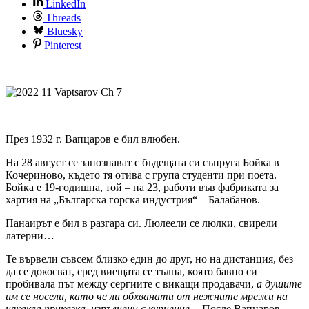
LinkedIn
Threads
Bluesky
Pinterest
През 1932 г. Вапцаров е бил влюбен.
На 28 август се запознават с бъдещата си съпруга Бойка в
Кочериново, където тя отива с група студенти при поета.
Бойка е 19-годишна, той – на 23, работи във фабриката за
хартия на „Българска горска индустрия“ – Балабанов.
Панаирът е бил в разгара си. Люлеели се люлки, свирели
латерни…
Те вървели съвсем близко един до друг, но на дистанция, без
да се докосват, сред виещата се тълпа, която бавно си
пробивала път между сергиите с викащи продавачи,
а душите
им се носели, като че ли обхванати от нежните мрежи на
някаква приказка, изпълнени с купнение…
После Вапцаров