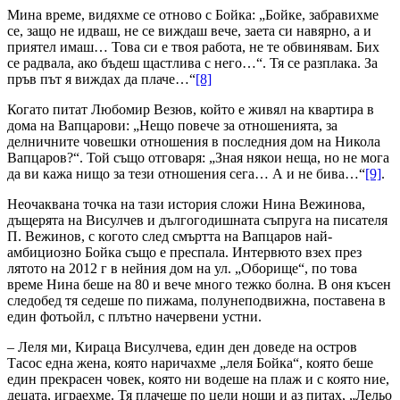
Мина време, видяхме се отново с Бойка: „Бойке, забравихме
се, защо не идваш, не се виждаш вече, заета си навярно, а и
приятел имаш… Това си е твоя работа, не те обвинявам. Бих
се радвала, ако бъдеш щастлива с него…“. Тя се разплака. За
пръв път я виждах да плаче…“
[8]
Когато питат Любомир Везюв, който е живял на квартира в
дома на Вапцарови: „Нещо повече за отношенията, за
делничните човешки отношения в последния дом на Никола
Вапцаров?“. Той също отговаря: „Зная някои неща, но не мога
да ви кажа нищо за тези отношения сега… А и не бива…“
[9]
.
Неочаквана точка на тази история сложи Нина Вежинова,
дъщерята на Висулчев и дългогодишната съпруга на писателя
П. Вежинов, с когото след смъртта на Вапцаров най-
амбициозно Бойка също е преспала. Интервюто взех през
лятото на 2012 г в нейния дом на ул. „Оборище“, по това
време Нина беше на 80 и вече много тежко болна. В оня късен
следобед тя седеше по пижама, полунеподвижна, поставена в
един фотьойл, с плътно начервени устни.
– Леля ми, Кираца Висулчева, един ден доведе на остров
Тасос една жена, която наричахме „леля Бойка“, която беше
един прекрасен човек, която ни водеше на плаж и с която ние,
децата, играехме. Тя плачеше по цели нощи и аз питах, „Лельо