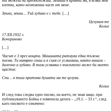
ти можеш да предположиш. Звъниш в кръвта ми, в всяка моя
клетка, като неотменна част от мене.
Звъни, звъни… Тъй хубаво е с тебе.
[…]
Целувам те
Кольо
17.XII.1932 г.
Кочериново
[…]
Часът е 3 през нощта. Машината ритмува една тъжна
поема. Ти навярно спиш и в съня се усмихваш, както винаги –
далечно и хубаво. В тази усмивка е въплътено може би моето
щастие.
Спи… в тиха притома душата ми те целува.
Кольо
И след това следва едно писмо, на което, не зная защо, при
публикуването Бойка е изменила датата – „19.1. – 33 г.“, след
като писмото е означено: