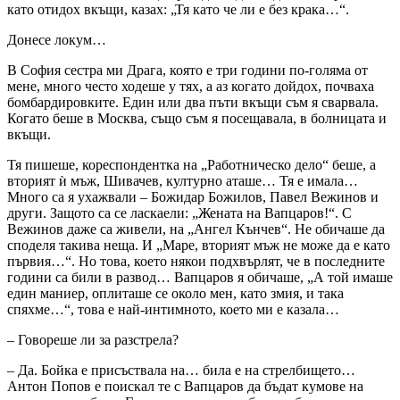
като отидох вкъщи, казах: „Тя като че ли е без крака…“.
Донесе локум…
В София сестра ми Драга, която е три години по-голяма от
мене, много често ходеше у тях, а аз когато дойдох, почваха
бомбардировките. Един или два пъти вкъщи съм я сварвала.
Когато беше в Москва, също съм я посещавала, в болницата и
вкъщи.
Тя пишеше, кореспондентка на „Работническо дело“ беше, а
вторият ѝ мъж, Шивачев, културно аташе… Тя е имала…
Много са я ухажвали – Божидар Божилов, Павел Вежинов и
други. Защото са се ласкаели: „Жената на Вапцаров!“. С
Вежинов даже са живели, на „Ангел Кънчев“. Не обичаше да
споделя такива неща. И „Маре, вторият мъж не може да е като
първия…“. Но това, което някои подхвърлят, че в последните
години са били в развод… Вапцаров я обичаше, „А той имаше
един маниер, оплиташе се около мен, като змия, и така
спяхме…“, това е най-интимното, което ми е казала…
– Говореше ли за разстрела?
– Да. Бойка е присъствала на… била е на стрелбището…
Антон Попов е поискал те с Вапцаров да бъдат кумове на