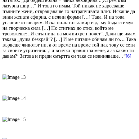
нататък: „Да бъдеш волна – чайка лекокрила с устрем към
лазурна шир…“ И това го имам. Той никак не харесваше
пълните жени, отвращаваше го натрапчивата плът. Искаше да
види жената ефирна, с нежни форми […] Така. И на това
условие отговарям. Иска по-нататък мир и да му бъда стимул
на творческа сила […] Но стигнах до стих, който ме
тревожеше: „И спътница на моя вихрен полет“. Дали ще имам
такава „душа-безкрай“? […] И ме питаше обичам ли го… Така
вървеше животът ни, а от време на време той пак току се сети
за своите угризения: ‚Ти всичко правиш за мене, а аз какво ти
давам?‘ Затова и преди смъртта си така се извиняваше…“
[6]