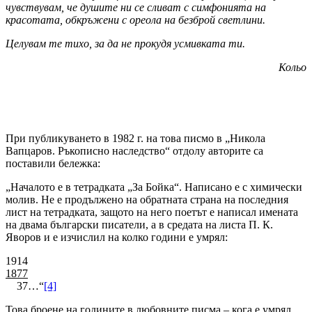
чувствувам, че душите ни се сливат с симфонията на
красотата, обкръжени с ореола на безброй светлини.
Целувам те тихо, за да не прокудя усмивката ти.
Кольо
При публикуването в 1982 г. на това писмо в „Никола
Вапцаров. Ръкописно наследство“ отдолу авторите са
поставили бележка:
„Началото е в тетрадката „За Бойка“. Написано е с химически
молив. Не е продължено на обратната страна на последния
лист на тетрадката, защото на него поетът е написал имената
на двама български писатели, а в средата на листа П. К.
Яворов и е изчислил на колко години е умрял:
1914
1877
37…“
[4]
Това броене на годините в любовните писма – кога е умрял