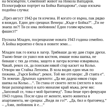
на безсмъртен. Семейният живот на Никола Вапцаров.
Психографски портрет на Бойка Вапцарова“, също изскача
подобна случка:
„През август 1942-ра тя изчезна. И когато се върна, пак рядко
я виждах. Един ден срещнах Венера: „Къде е Бойка?“. „Ти не
знаеш ли?! Тя си има любовник! Един голям мръсник,
фашист!“
Пуснаха Младен, посрещнахме новата 1943 година семейно.
А Бойка вероятно е била в новите земи…
Младен пак го взеха в лагер. Трябваше да му дам стари дрехи.
Тъкмо беше си ушил нов костюм, имаше нова шапка, не
биваше с тях да отива, защото в лагера всичко изваряваха.
Чакай, рекох си, да поискам някой стар каскет на Кольо.
Отвори ми Стайка Лепоева. В хола видях един мъж по
пижама. „Търся Бойка“, рекох. Той ми отговори: „В стаята е“.
Тя лежеше. Дръпнах одеялото: „Да ми дадеш някоя стара
шапка на Кольо…“. Тя стана от своето легло (леглото в хола
беше разхвърляно) и като минахме край мъжа, рече ми:
„Запознай се, това е мой братовчед“. Това беше през февруари
1943 година. После една от жените, които живееха в
апартамента, ме срещна: „Видя ли го?“. „Да, бил и братовчед.“
– „Ами, любовник ѝ е…“