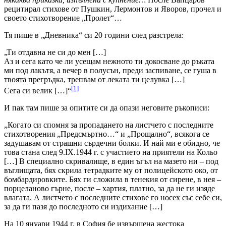
рецитирал стихове от Пушкин, Лермонтов и Яворов, прочел и
своето стихотворение „Пролет“…
Тя пише в „Дневника“ си 20 години след разстрела:
„Ти отдавна не си до мен […]
Аз и сега като че ли усещам нежното ти докосване до ръката
ми под лакътя, а вечер в полусън, преди заспиване, се гуша в
твоята прегръдка, трепвам от леката ти целувка […]
[1]
Сега си велик […]“
И пак там пише за опитите си да опази неговите ръкописи:
„Когато си спомня за пропадането на листчето с последните
стихотворения „Предсмъртно…“ и „Прощално“, всякога се
задушавам от страшни сърдечни болки. И най ми е обидно, че
това стана след 9.IX.1944 г. с участието на приятели на Кольо
[…] В специално скривалище, в един ъгъл на мазето ни – под
въглищата, бях скрила тетрадките му от полицейското око, от
бомбардировките. Бях ги сложила в тенекия от сирене, в нея –
порцеланово гърне, после – хартия, платно, за да не ги изяде
влагата. А листчето с последните стихове го носех със себе си,
за да ги пазя до последното си издихание […]
На 10 януари 1944 г. в София бе извършена жестока