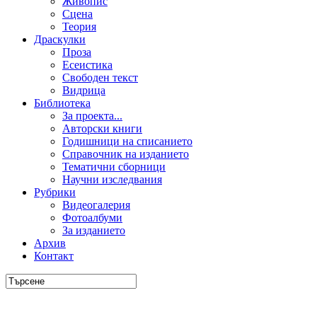
Живопис
Сцена
Теория
Драскулки
Проза
Есеистика
Свободен текст
Видрица
Библиотека
За проекта...
Авторски книги
Годишници на списанието
Справочник на изданието
Тематични сборници
Научни изследвания
Рубрики
Видеогалерия
Фотоалбуми
За изданието
Архив
Контакт