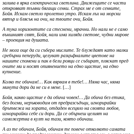
залива в ярка електрическа светлина. Движещите се части
открояват тъмни бягащи сенки. Страх ме е от сенките,
Бойя. Искам светло пролетно утро. Искам лъх на морски
вятър и блясък на очи, на твоите очи, Бойя.
А тука хоризонтите са стеснени, мрачни. Но нали не е само
външният свят, Бойя, нали има хиляди светове, чудни мирове
– проекция на душата.
Не
мога още да си събера мислите. Те блуждаят като малки
сребърни пеперуди, целуват разцъфналите цветове на
нашите спомени и пак в бели рояци се събират, пляскат пред
очите ми и носят опиянението на едно щастие, на едно
купнение.
Колко те обичам!… Как вярвам в тебе!… Няма час, няма
минута дори да не си в мене.
[…]
Бойя, какво щастие е да обича човек!… Да обича без етика,
без догми, неръководим от предразсъдъци, игнорирайки
брътвежа на хората, отдаден всецяло на своята любов,
игнорирайки себе си дори. Да се обърнеш целият на
саможертва в култ на тази, която обичаш.
А аз те обичам, Бойя, обичам те повече отколкото самата