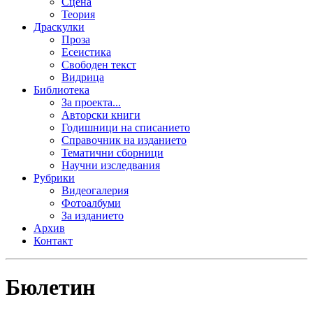
Сцена
Теория
Драскулки
Проза
Есеистика
Свободен текст
Видрица
Библиотека
За проекта...
Авторски книги
Годишници на списанието
Справочник на изданието
Тематични сборници
Научни изследвания
Рубрики
Видеогалерия
Фотоалбуми
За изданието
Архив
Контакт
Бюлетин