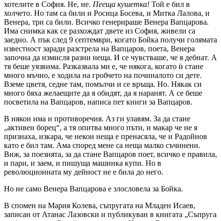
хотелите в София. Не, не.
Пееща кушетка!
Той е бил в
холчето. Но там са били и Росица Босева, и Митка Лалова, и
Венера, три са били. Всичко генерираше Венера Вапцарова.
Има снимка как се разхождат двете из София, живели са
заедно. А пък след 9 септември, когато Бойка получи голямата
известност заради разстрела на Вапцаров, поета, Венера
започна да измисля разни неща. И се чувстваше, че я дебнат. А
тя беше уязвима. Разказвала ми е, че някога, когато ѝ стане
много мъчно, е ходила на гробчето на починалото си дете.
Вземе цветя, седне там, помълчи и се връща. Но. Някак си
много бяха желаещите да я обидят, да я наранят. А се беше
посветила на Вапцаров, написа пет книги за Вапцаров.
В някои има и противоречия. Аз ги улавям. За да стане
„активен борец“, а тя опитва много пъти, и макар че не я
признаха, изкара, че некои неща е пренасяла, че и Радойнов
като е бил там. Ама според мене са неща малко съчинени.
Виж, за поезията, за да стане Вапцаров поет, всичко е правила,
и пари, и заем, и пишуща машинка купи. Но в
революционната му дейност не е била до него.
Но не само Венера Вапцарова е злословела за Бойка.
В спомен на Мария Колева, съпругата на Младен Исаев,
записан от Атанас Лазовски и публикуван в книгата „Съпруга