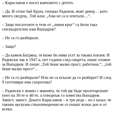
– Караславов е носел ковчежето с детето.
– Да. И сетне бай Крум, генерал Радонов, моят девер… като
много сведущ.. Той каза: „Ама не са и опитали…“.
– Защо писателите и тези от „левия кръг“ са били така
снизходителни към Вапцаров?
– Не са го разбирали.
– Защо?
– Да кажем Багряна, тя може би няма усет за такава поезия. И
Радевски чак в 1947-а, пет години след смъртта, пише спомен
за Вапцаров. И пише: „Той беше малко прост, работник.“, „той
беше малко прост“…
– Не са го разбирали? Или не са искали да го разберат? И след
9 септември има съпротива?
– Радевски е живял с манията, че той ще бъде пролетарският
поет на 30-те и 40-те, а отведнъж го измества Вапцаров.
Завист, завист. Докато Караславов – в три реда – но е казал, че
такива
мускулни стихотворения
не се пишат всеки ден и от
всеки.