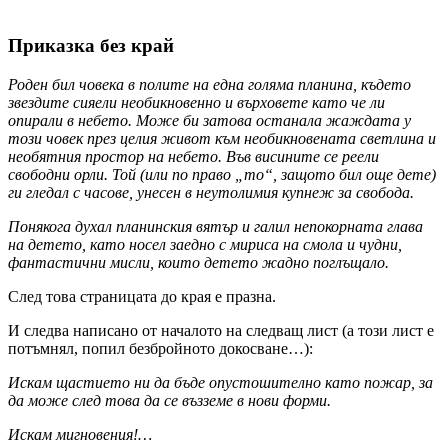
Приказка без край
Роден бил човека в полите на една голяма планина, където
звездите сияели необикновенно и върховете като че ли
опирали в небето. Може би затова останала жаждата у
този човек през целия живот към необикновената светлина и
необятния простор на небето. Във висините се реели
свободни орли. Той (или по право „то“, защото бил още дете)
ги гледал с часове, унесен в неутолимия купнеж за свобода.
Понякога духал планинския вятър и галил непокорната глава
на детето, като носел заедно с мириса на смола и чудни,
фантастични мисли, които детето жадно поглъщало.
След това страницата до края е празна.
И следва написано от началото на следващ лист (а този лист е
потъмнял, попил безбройното докосване…):
Искам щастието ни да бъде опустошително като пожар, за
да може след това да се възземе в нови форми.
Искам мигновения!…