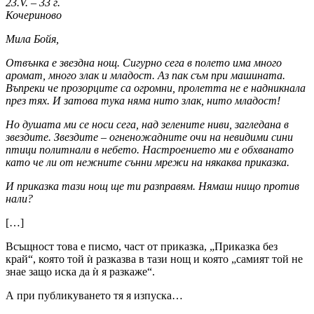
23.V. – 33 г.
Кочериново
Мила Бойя,
Отвънка е звездна нощ. Сигурно сега в полето има много
аромат, много злак и младост. Аз пак съм при машината.
Въпреки че прозорците са огромни, пролетта не е надникнала
през тях. И затова тука няма нито злак, нито младост!
Но душата ми се носи сега, над зелените ниви, загледана в
звездите. Звездите – огненожадните очи на невидими сини
птици политнали в небето. Настроението ми е обхванато
като че ли от нежните сънни мрежи на някаква приказка.
И приказка тази нощ ще ти разправям. Нямаш нищо против
нали?
[…]
Всъщност това е писмо, част от приказка, „Приказка без
край“, която той ѝ разказва в тази нощ и която „самият той не
знае защо иска да ѝ я разкаже“.
А при публикуването тя я изпуска…