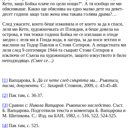
Кети, защо Бойка плаче по цели нощи?“. А тя изобщо не ми
обясняваше. Какво ще обяснява на едно малко дете на девет-
десет години защо тази жена има такава голяма драма?…
След ужасите, които беше изживяла и от които за да я спаси,
леля ми Кети, художничката от Пловдив, я беше довела на
острова, в тия тежки години Бойка не се изплаши и отиде
заедно с леля ми в Гонда вода, в лагера, за да носи зехтин и
маслини на Тодор Павлов и Стоян Сотиров. А нещастната ми
леля след 9 септември 1944-та същият Стоян Сотиров я
изключи от Съюза на художниците, защото изкуството ѝ било
неподходящо.
(Смее се…)
[1]
Вапцарова, Б.
Да се чете след смъртта ми... Ръкописи,
писма, документи.
С.: Захарий Стоянов, 2009, с. 43-45-48.
[2]
Пак там, с. 36-37.
[3]
Сравни с:
Никола Вапцаров. Ръкописно наследство
. Съст.
Б. Вапцарова. Подготвили текста и коментара Б. Вапцарова и
М. Шитикова. С.: Изд. на БАН, 1982, с. 516, 522, 524-525.
[4]
Пак там, с. 525.