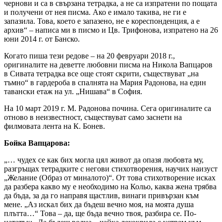
чернови и са в свързана тетрадка, а не са изпратени по пощата
и получени от нея писма. Ако е имало такива, не ги е
запазила. Това, което е запазено, не е кореспонденция, а е
архив“ – написа ми в писмо и Цв. Трифонова, изпратено на 26
юни 2014 г. от Банско.
Когато пиша тези редове – на 20 февруари 2018 г.,
оригиналите на деветте любовни писма на Никола Вапцаров
в Сивата тетрадка все още стоят скрити, съществуват „на
тъмно“ в гардероба в спалнята на Мария Радонова, на един
тавански етаж на ул. „Нишава“ в София.
На 10 март 2019 г. М. Радонова почина. Сега оригиналите са
отново в неизвестност, съществуват само заснети на
филмовата лента на К. Бонев.
Бойка Вапцарова:
„… чудех се как бих могла цял живот да опазя любовта му,
разгръщах тетрадките с негови стихотворения, научих наизуст
„Желание (Образ от миналото)“. От това стихотворение исках
да разбера какво му е необходимо на Кольо, каква жена трябва
да бъда, за да го направя щастлив, винаги привързан към
мене. „Аз искал бих да бъдеш вечно моя, на моята душа
плътта…“ Това – да, ще бъда вечно твоя, разбира се. По-