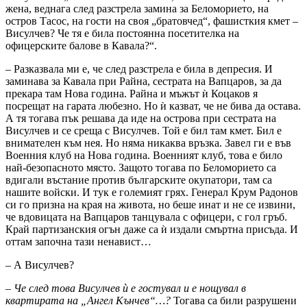
жена, веднага след разстрела замина за Беломорието, на
остров Тасос, на гости на своя „братовчед“, фашисткия кмет –
Висулчев? Че тя е била постоянна посетителка на
офицерските балове в Кавала?“.
– Разказвала ми е, че след разстрела е била в депресия. И
заминава за Кавала при Райна, сестрата на Вапцаров, за да
прекара там Нова година. Райна и мъжът ѝ Коцаков я
посрещат на гарата любезно. Но ѝ казват, че не бива да остава.
А тя тогава пък решава да иде на острова при сестрата на
Висулчев и се среща с Висулчев. Той е бил там кмет. Бил е
внимателен към нея. Но няма никаква връзка. Завел ги е във
Военния клуб на Нова година. Военният клуб, това е било
най-безопасното място. Защото тогава по Беломорието са
вдигали въстание против българските окупатори, там са
нашите войски. И тук е големият грях. Генерал Крум Радонов
си го призна на края на живота, но беше инат и не се извини,
че вдовицата на Вапцаров танцувала с офицери, с гол гръб.
Край партизанския огън даже са ѝ издали смъртна присъда. И
оттам започна тази ненавист…
– А Висулчев?
–
Че след това Висулчев ù е гостувал и е нощувал в
квартирата на „Ангел Кънчев“…?
Тогава са били разрушени