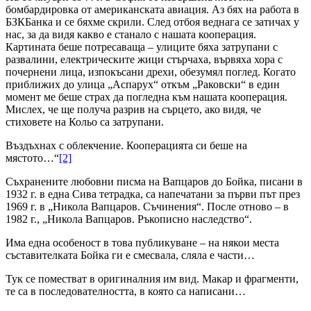
бомбардировка от американската авиация. Аз бях на работа в
БЗКБанка и се бяхме скрили. След отбоя веднага се затичах у
нас, за да видя какво е станало с нашата кооперация.
Картината беше потресаваща – улиците бяха затрупани с
развалини, електрическите жици стърчаха, вървяха хора с
почернени лица, изпокъсани дрехи, обезумял поглед. Когато
приближих до улица „Аспарух“ откъм „Раковски“ в един
момент ме беше страх да погледна към нашата кооперация.
Мислех, че ще получа разрив на сърцето, ако видя, че
стиховете на Кольо са затрупани.
Въздъхнах с облекчение. Кооперацията си беше на
мястото…“
[2]
Съхранените любовни писма на Вапцаров до Бойка, писани в
1932 г. в една Сива тетрадка, са напечатани за първи път през
1969 г. в „Никола Вапцаров. Съчинения“. После отново – в
1982 г., „Никола Вапцаров. Ръкописно наследство“.
Има една особеност в това публикуване – на някои места
съставителката Бойка ги е смесвала, сляла е части…
Тук се поместват в оригиналния им вид. Макар и фрагменти,
те са в последователността, в която са написани…