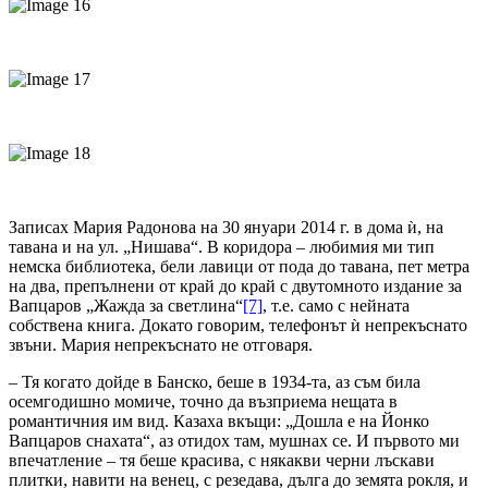
Записах Мария Радонова на 30 януари 2014 г. в дома ѝ, на
тавана и на ул. „Нишава“. В коридора – любимия ми тип
немска библиотека, бели лавици от пода до тавана, пет метра
на два, препълнени от край до край с двутомното издание за
Вапцаров „Жажда за светлина“
[7]
, т.е. само с нейната
собствена книга. Докато говорим, телефонът ѝ непрекъснато
звъни. Мария непрекъснато не отговаря.
– Тя когато дойде в Банско, беше в 1934-та, аз съм била
осемгодишно момиче, точно да възприема нещата в
романтичния им вид. Казаха вкъщи: „Дошла е на Йонко
Вапцаров снахата“, аз отидох там, мушнах се. И първото ми
впечатление – тя беше красива, с някакви черни лъскави
плитки, навити на венец, с резедава, дълга до земята рокля, и