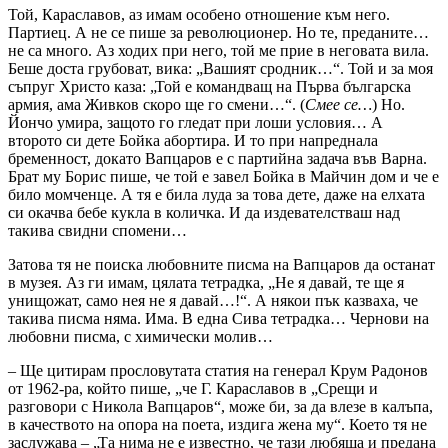
Той, Караславов, аз имам особено отношение към него.
Партиец. А не се пише за революционер. Но те, преданите…
не са много. Аз ходих при него, той ме прие в неговата вила.
Беше доста грубоват, вика: „Вашият сродник…“. Той и за моя
съпруг Христо каза: „Той е командващ на Първа българска
армия, ама Живков скоро ще го смени…“. (
Смее се…
) Но.
Йончо умира, защото го гледат при лоши условия… А
второто си дете Бойка абортира. И то при напреднала
бременност, докато Вапцаров е с партийна задача във Варна.
Брат му Борис пише, че той е завел Бойка в Майчин дом и че е
било момченце. А тя е била луда за това дете, даже на елхата
си окачва бебе кукла в количка. И да издевателстваш над
такива свидни спомени…
Затова тя не поиска любовните писма на Вапцаров да останат
в музея. Аз ги имам, цялата тетрадка, „Не я давай, те ще я
унищожат, само нея не я давай…!“. А някои пък казваха, че
такива писма няма. Има. В една Сива тетрадка… Чернови на
любовни писма, с химически молив…
– Ще цитирам прословутата статия на генерал Крум Радонов
от 1962-ра, който пише, „че Г. Караславов в „Срещи и
разговори с Никола Вапцаров“, може би, за да влезе в калъпа,
в качеството на опора на поета, издига жена му“. Което тя не
заслужава – „Та нима не е известно, че тази любяща и предана