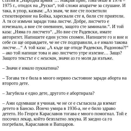
статия в „Народна армия“… Накрая прие, това беше в 1974 –
1975 г., отидох на „Руски“, той сложи апаратче за слушане. И
така, в упор, казвам: „Аз знам, че вие сте посветили
стихотворение на Бойка, харесвали сте я, били сте приятели.
А тя се измъчи заради това листче. Добре, листчето е
изчезнало, а вие сте оневинен, защото сте заминали.“. И той
каза: „Няма го листчето“. „Но вие сте Радевски, имате
авторитет. Напишете един устен спомен. Напишете го и вие и
себе си ще оправдаете, че не сте подправили, а е имало такова
листче…“ А той каза: „А къде ще отиде Радевски, Радонова?!“
– ако той напише това и ако листчето утре излезне… Защо?
Защото текстът е с
неискан,
значи аз го моля да излъже.
– Значи е имало пукнатина?
– Тогава тя е била в много нервно състояние заради аборта на
второто дете.
– Загубила е едно дете, другото е абортирала?
– Ами одумваше я учиная, че не се е съгласила да вземат
детето в Банско. Йончо умира в 1936-а, не е било здраво
детето. Но Георги Караславов тогава е много помогнал. Той е
посочил лекар, който безплатно лекува. И заедно са го
погребали, Караславов и Вапцаров.