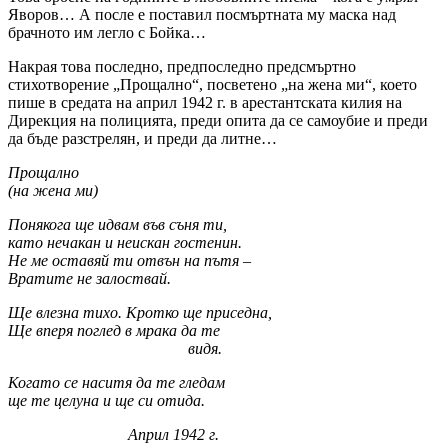
Яворов… А после е поставил посмъртната му маска над
брачното им легло с Бойка…
Накрая това последно, предпоследно предсмъртно
стихотворение „Прощално“, посветено „на жена ми“, което
пише в средата на април 1942 г. в арестантската килия на
Дирекция на полицията, преди опита да се самоубие и преди
да бъде разстрелян, и преди да литне…
Прощално
(на жена ми)
Понякога ще идвам във съня ти,
като нечакан и неискан гостенин.
Не ме оставяй ти отвън на пътя –
Вратите не залоствай.
Ще влезна тихо. Кротко ще приседна,
Ще вперя поглед в мрака да те
видя.
Когато се наситя да те гледам
ще те целуна и ще си отида.
Април 1942 г.