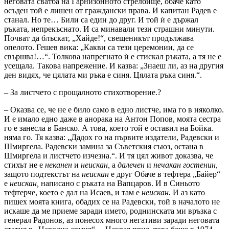
неговата сватба на Гарнизонното стрелбище, обаче като
осъден той е лишен от граждански права. И капитан Радев е
станал. Но те… Били са един до друг. И той ѝ е държал
ръката, непрекъснато. И са минавали тези страшни минути.
Почват да блъскат, „Хайде!“, свещеникът продължава
опелото. Гешев вика: „Какви са тези церемонии, да се
свършва!…“. Толкова напрегнато ѝ е стискал ръката, а тя не е
усещала. Такова напрежение. И казва: „Знаеш ли, аз на другия
ден видях, че цялата ми ръка е синя. Цялата ръка синя.“.
– За листчето с прощалното стихотворение.?
– Оказва се, че не е било само в едно листче, има го в няколко.
И е имало едно даже в анорака на Антон Попов, моята сестра
го е занесла в Банско. А това, което той е оставил на Бойка.
няма го. Тя казва: „Дадох го на първите издатели, Радевски и
Шмиргела. Радевски замина за Съветския съюз, остана в
Шмиргела и листчето изчезна.“. И тя цял живот доказва, че
стихът не е
неканен
и
неискан,
а
далечен
и
нечакан гостенин,
защото подтекстът на
неискан
е друг Обаче в тефтера „Байер“
е
неискан,
написано с ръката на Вапцаров. И в Синьото
тефтерче, което е дал на Исаев, и там е
неискан.
И аз като
пишех моята книга, обадих се на Радевски, той в началото не
искаше да ме приеме заради името, роднинската ми връзка с
генерал Радонов, аз понесох много негативи заради неговата