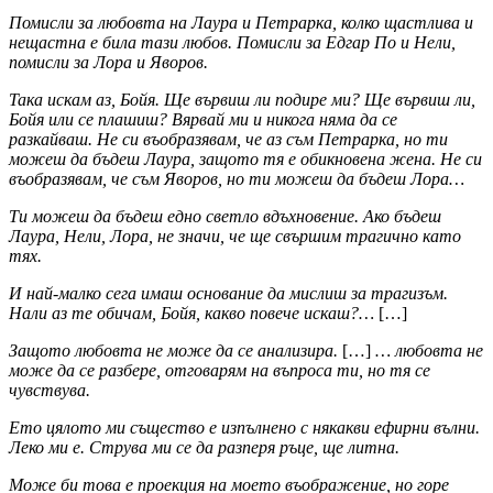
Помисли за любовта на Лаура и Петрарка, колко щастлива и
нещастна е била тази любов. Помисли за Едгар По и Нели,
помисли за Лора и Яворов.
Така искам аз, Бойя. Ще вървиш ли подире ми? Ще вървиш ли,
Бойя или се плашиш? Вярвай ми и никога няма да се
разкайваш. Не си въобразявам, че аз съм Петрарка, но ти
можеш да бъдеш Лаура, защото тя е обикновена жена. Не си
въобразявам, че съм Яворов, но ти можеш да бъдеш Лора…
Ти можеш да бъдеш едно светло вдъхновение. Ако бъдеш
Лаура, Нели, Лора, не значи, че ще свършим трагично като
тях.
И най-малко сега имаш основание да мислиш за трагизъм.
Нали аз те обичам, Бойя, какво повече искаш?…
[…]
Защото любовта не може да се анализира.
[…]
… любовта не
може да се разбере, отговарям на въпроса ти, но тя се
чувствува.
Ето цялото ми същество е изпълнено с някакви ефирни вълни.
Леко ми е. Струва ми се да разперя ръце, ще литна.
Може би това е проекция на моето въображение, но горе