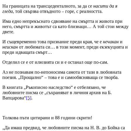
На границата на трансцеденталното, за да се
насити да я
гледа
, той свързва отвъдното – горе, с реалността.
Има едно непрекъснато сдвояване на смъртта и живота при
него, смъртта и животът са като близнаци… А той стои между
двете.
И същевременно това признание преди края, че е
нечакан
и
неискан
от любимата си… в този момент, преди екзекуцията и
преди идващата смърт…
Отделил се е от илюзията си и е останал още по-сам.
Аз не познавам по-непоносима самота от тази в любовната
поезия. „Прощално“ – това е и самообясняваща се творба.
В книгата „Ръкописно наследство“ е отбелязано, че
любовните писма се „съхраняват в личния архив на Б.
Вапцарова“
[5]
.
Толкова пъти цитирани и 88 години скрити!
„Да имаш предвид, че любовните писма на Н. В. до Бойка са