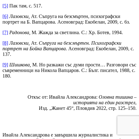
[5]
Пак там, с. 517.
[6]
Лазовски,
Ат. Съпруга на безсмъртен, психографски
портрет на Б. Вапцарова. Асеновград: Екобелан, 2009, с. 6з.
[7]
Радонова,
М. Жажда за светлина. С.: Хр. Ботев, 1994.
[8]
Лазовски,
Ат.
Съпруга на безсмъртен. Психографски
портрет на Бойка Вапцарова
. Асеновград: Екобелан, 2009, с.
137.
[9]
Шишкова,
М. Но разкажи със думи прости… Разговори със
съвременници на Никола Вапцаров. С.: Бълг. писател, 1988, с.
180.
Откъс от: Ивайла Александрова:
Оловна тишина
–
историята на един разстрел
,
Изд. „Жанет 45“, Пловдив 2022, стр. 125–150.
Ивайла Александрова е завършила журналистика и