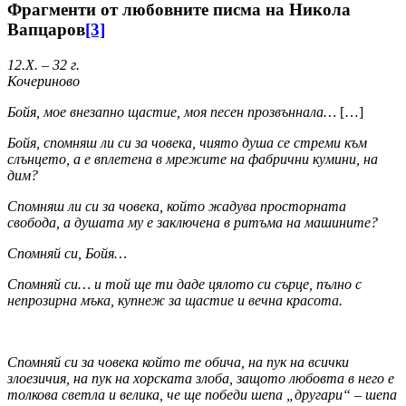
Фрагменти от любовните писма на Никола
Вапцаров
[3]
12.Х. – 32 г.
Кочериново
Бойя, мое внезапно щастие, моя песен прозвъннала…
[…]
Бойя, спомняш ли си за човека, чиято душа се стреми към
слънцето, а е вплетена в мрежите на фабрични кумини, на
дим?
Спомняш ли си за човека, който жадува просторната
свобода, а душата му е заключена в ритъма на машините?
Спомняй си, Бойя…
Спомняй си… и той ще ти даде цялото си сърце, пълно с
непрозирна мъка, купнеж за щастие и вечна красота.
Спомняй си за човека който те обича, на пук на всички
злоезичия, на пук на хорската злоба, защото любовта в него е
толкова светла и велика, че ще победи шепа „другари“ – шепа