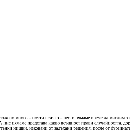
ложено много – почти всичко – често нямаме време да мислим за 
. А ние нямаме представа какво всъщност прави случайността, до
 тънки нишки, изковани от задъхани решения, после от бързинат