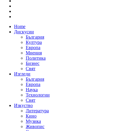
Home
Дискусии
България
Култура
Европа
Мнения
Политика
Бизнес
Свят
Изгледи
България
Европа
Наука
Технологии
Свят
Изкуство
Литература
Кино
Музика
Живопис