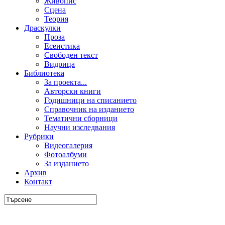
Живопис
Сцена
Теория
Драскулки
Проза
Есеистика
Свободен текст
Видрица
Библиотека
За проекта...
Авторски книги
Годишници на списанието
Справочник на изданието
Тематични сборници
Научни изследвания
Рубрики
Видеогалерия
Фотоалбуми
За изданието
Архив
Контакт