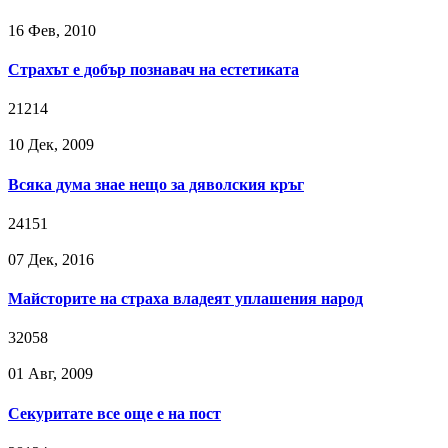
16 Фев, 2010
Страхът е добър познавач на естетиката
21214
10 Дек, 2009
Всяка дума знае нещо за дяволския кръг
24151
07 Дек, 2016
Майсторите на страха владеят уплашения народ
32058
01 Авг, 2009
Секуритате все още е на пост