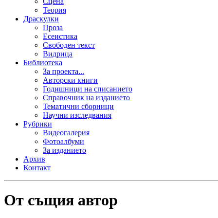
Сцена
Теория
Драскулки
Проза
Есеистика
Свободен текст
Видрица
Библиотека
За проекта...
Авторски книги
Годишници на списанието
Справочник на изданието
Тематични сборници
Научни изследвания
Рубрики
Видеогалерия
Фотоалбуми
За изданието
Архив
Контакт
От същия автор