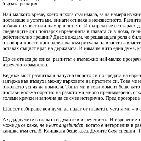
бързата реакция.
Най-малкото време, което някога съм имала, за да намеря нужн
поставяше в устата ми, винаги отиваха в неизвестното. Разпит
изблик на ярост или шамар в лицето. И въпреки че се стараех да
следващите дни повтарях изреченията в главата си у дома, те 
действително грешни? Днес виждам, че решаващата роля е била
отговори просто принадлежаха към ритуала на властта – властта
оставах същият враг на държавата. И нямаше нито една дума, к
Що се отнася до езика, разпитът е възможно най-малко прозрачн
изреченото замръзва.
Веднъж моят разпитващ напусна бюрото си по средата на изреч
задържа във въздуха между върховете на пръстите си. Това ме и
отколкото успях да помисля. Тонът ми в този момент беше като
постави косъма обратно на рамото ми много преднамерено, сяк
големи крачки и започна да се смее истерично. Пред прозореца 
Шансът избираше кои думи да падат от главата в устата ми – в 
Ах, да, думите в главата и думите в изречението. И изречениет
може да се каже, че е
kurz angebunden
, когато е нетърпелив в р
каишка към стълб. Каишката беше къса. Думите бяха спешни. Т