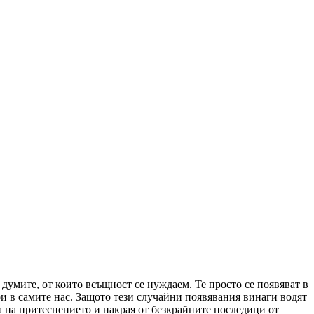
думите, от които всъщност се нуждаем. Те просто се появяват в
ри в самите нас. Защото тези случайни появявания винаги водят
а на притеснението и накрая от безкрайните последици от