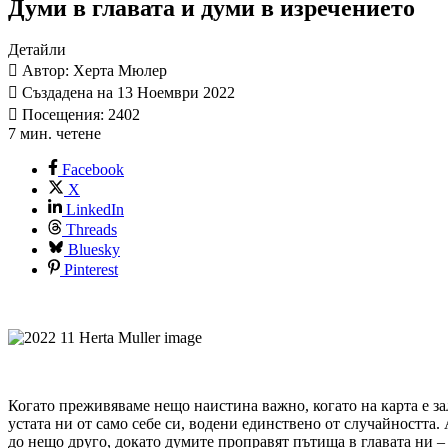
Думи в главата и думи в изречението
Детайли
Автор: Херта Мюлер
Създадена на 13 Ноември 2022
Посещения: 2402
7 мин. четене
Facebook
X
LinkedIn
Threads
Bluesky
Pinterest
Когато преживяваме нещо наистина важно, когато на карта е за
устата ни от само себе си, водени единствено от случайността
до нещо друго, докато думите проправят пътища в главата ни –