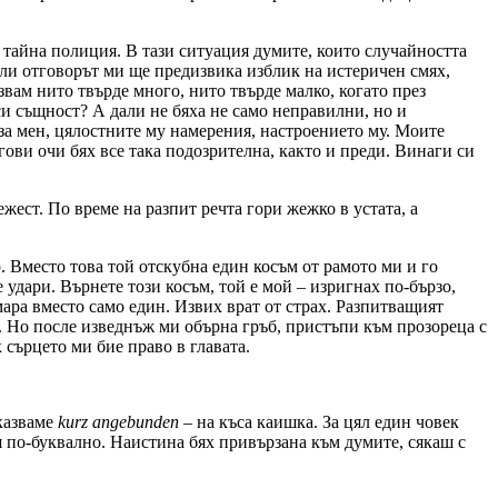
а тайна полиция. В тази ситуация думите, които случайността
али отговорът ми ще предизвика изблик на истеричен смях,
азвам нито твърде много, нито твърде малко, когато през
си същност? А дали не бяха не само неправилни, но и
за мен, цялостните му намерения, настроението му. Моите
гови очи бях все така подозрителна, както и преди. Винаги си
жест. По време на разпит речта гори жежко в устата, а
 Вместо това той отскубна един косъм от рамото ми и го
 удари. Върнете този косъм, той е мой – изригнах по-бързо,
мара вместо само един. Извих врат от страх. Разпитващият
. Но после изведнъж ми обърна гръб, пристъпи към прозореца с
 сърцето ми бие право в главата.
 казваме
kurz angebunden
– на къса каишка. За цял един човек
 я по-буквално. Наистина бях привързана към думите, сякаш с