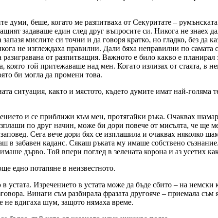
ите думи, беше, когато ме разпитваха от Секуритате – румънскат
ващият задаваше един след друг въпросите си. Никога не знаех д
 запазя мислите си точни и да говоря кратко, но гладко, без да к
никога не изглеждаха правилни. Дали бяха неправилни по самата 
 разигравана от разпитващия. Важното е било какво е планирал 
, която той притежаваше над мен. Когато излизах от стаята, в не
оято би могла да промени това.
ата ситуация, както и мястото, където думите имат най-голяма те
ението и се приближи към мен, протягайки ръка. Очаквах шамар.
зплаши по друг начин, може би дори повече от мисълта, че ще ме
 заповед. Сега вече дори бях се изплашила и очаквах няколко ша
аш в забавен каданс. Сякаш ръката му имаше собствено съзнание
имаше дърво. Той впери поглед в зелената корона и аз усетих как
още едно потапяне в неизвестното.
о в устата. Изречението в устата може да бъде сбито – на немски
азговора. Винаги съм разбирала фразата другояче – приемала съм
е не вдигаха шум, защото нямаха време.