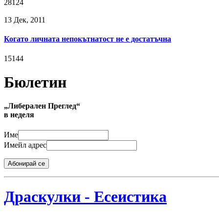
28124
13 Дек, 2011
Когато личната непокътнатост не е достатъчна
15144
Бюлетин
„Либерален Преглед“
в неделя
Име
Имейл адрес
Абонирай се
Драскулки - Есеистика