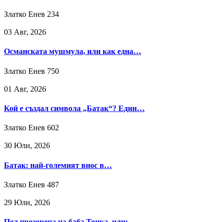
Златко Енев
234
03 Авг, 2026
Османската мушмула, или как една…
Златко Енев
750
01 Авг, 2026
Кой е създал символа „Батак“? Един…
Златко Енев
602
30 Юли, 2026
Батак: най-големият внос в…
Златко Енев
487
29 Юли, 2026
Под прозореца на баба Тонка, или:…