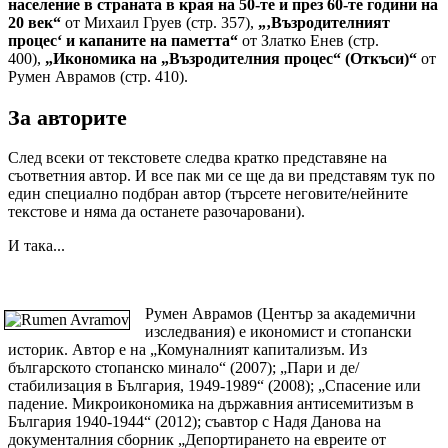
население в страната в края на 50-те и през 60-те години на
20 век“
от Михаил Груев (стр. 357),
„‚Възродителният
процес‘ и капаните на паметта“
от Златко Енев (стр.
400),
„Икономика на „Възродителния процес“ (Откъси)“
от
Румен Аврамов (стр. 410).
За авторите
След всеки от текстовете следва кратко представяне на
съответния автор. И все пак ми се ще да ви представям тук по
един специално подбран автор (търсете неговите/нейните
текстове и няма да останете разочаровани).
И така...
Румен Аврамов (Център за академични
изследвания) е икономист и стопански
историк. Автор е на „Комуналният капитализъм. Из
българското стопанско минало“ (2007); „Пари и де/
стабилизация в България, 1949-1989“ (2008); „Спасение или
падение. Микроикономика на държавния антисемитизъм в
България 1940-1944“ (2012); съавтор с Надя Данова на
документалния сборник „Депортирането на евреите от