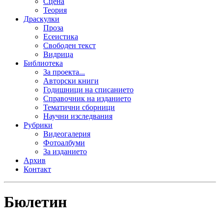
Сцена
Теория
Драскулки
Проза
Есеистика
Свободен текст
Видрица
Библиотека
За проекта...
Авторски книги
Годишници на списанието
Справочник на изданието
Тематични сборници
Научни изследвания
Рубрики
Видеогалерия
Фотоалбуми
За изданието
Архив
Контакт
Бюлетин