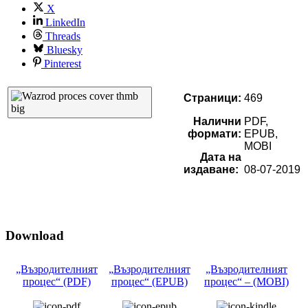
X
LinkedIn
Threads
Bluesky
Pinterest
Страници:
469
Налични
PDF,
формати:
EPUB,
MOBI
Дата на
издаване:
08-07-2019
Download
„Възродителният
„Възродителният
„Възродителният
процес“ (PDF)
процес“ (EPUB)
процес“ – (MOBI)