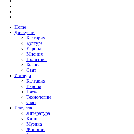
Home
Дискусии
България
Култура
Европа
Мнения
Политика
Бизнес
Свят
Изгледи
България
Европа
Наука
Технологии
Свят
Изкуство
Литература
Кино
Музика
Живопис