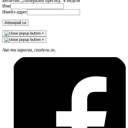
Бюлетин „Либерален преглед“ в неделя
Име
Имейл адрес
Абонирай се
×
×
Ако ти харесва, сподели го.