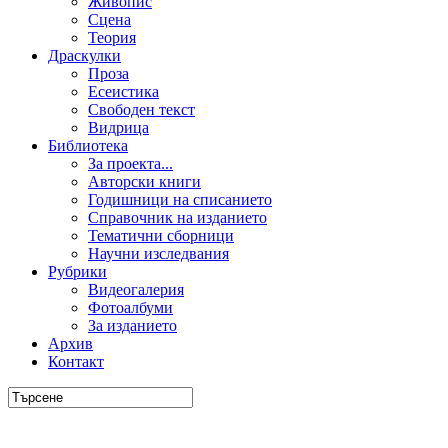
Живопис
Сцена
Теория
Драскулки
Проза
Есеистика
Свободен текст
Видрица
Библиотека
За проекта...
Авторски книги
Годишници на списанието
Справочник на изданието
Тематични сборници
Научни изследвания
Рубрики
Видеогалерия
Фотоалбуми
За изданието
Архив
Контакт