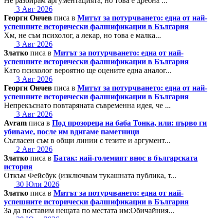
Не разбирам аргументацията, но това е дребна ...
3 Авг 2026
Георги Ончев
писа в
Митът за потурчването: една от най-
успешните исторически фалшификации в България
Хм, не съм психолог, а лекар, но това е малка...
3 Авг 2026
Златко
писа в
Митът за потурчването: една от най-
успешните исторически фалшификации в България
Като психолог вероятно ще оцените една аналог...
3 Авг 2026
Георги Ончев
писа в
Митът за потурчването: една от най-
успешните исторически фалшификации в България
Непрекъснато повтаряната съвременна идея, че ...
3 Авг 2026
Avram
писа в
Под прозореца на баба Тонка, или: първо ги
убиваме, после им вдигаме паметници
Съгласен съм в общи линии с тезите и аргумент...
2 Авг 2026
Златко
писа в
Батак: най-големият внос в българската
история
Откъм Фейсбук (изключвам тукашната публика, т...
30 Юли 2026
Златко
писа в
Митът за потурчването: една от най-
успешните исторически фалшификации в България
За да поставим нещата по местата им:Обичайния...