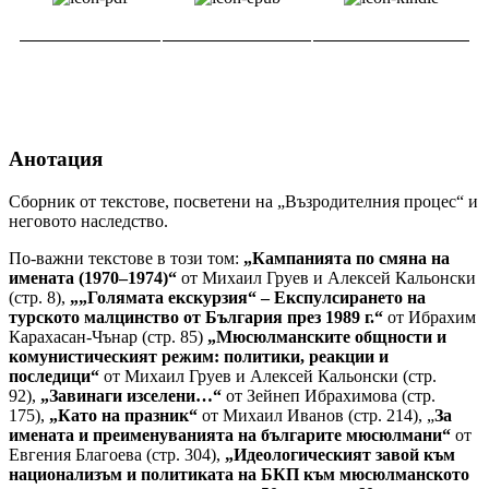
Анотация
Сборник от текстове, посветени на „Възродителния процес“ и
неговото наследство.
По-важни текстове в този том:
„Кампанията по смяна на
имената (1970–1974)“
от Михаил Груев и Алексей Кальонски
(стр. 8),
„„Голямата екскурзия“ – Експулсирането на
турското малцинство от България през 1989 г.“
от Ибрахим
Карахасан-Чънар (стр. 85)
„Мюсюлманските общности и
комунистическият режим: политики, реакции и
последици“
от Михаил Груев и Алексей Кальонски (стр.
92),
„Завинаги изселени…“
от Зейнеп Ибрахимова (стр.
175),
„Като на празник“
от Михаил Иванов (стр. 214), „
За
имената и преименуванията на българите мюсюлмани“
от
Евгения Благоева (стр. 304),
„Идеологическият завой към
национализъм и политиката на БКП към мюсюлманското