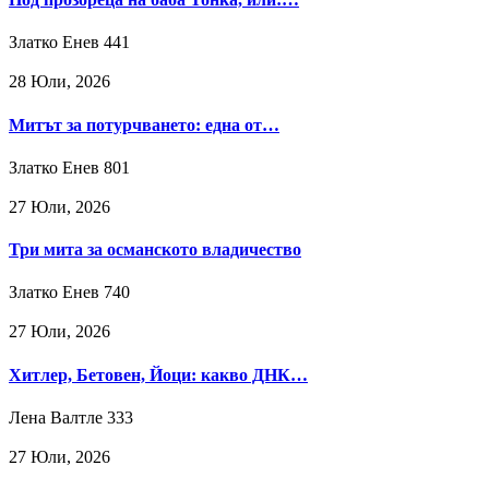
Златко Енев
441
28 Юли, 2026
Митът за потурчването: една от…
Златко Енев
801
27 Юли, 2026
Три мита за османското владичество
Златко Енев
740
27 Юли, 2026
Хитлер, Бетовен, Йоци: какво ДНК…
Лена Валтле
333
27 Юли, 2026