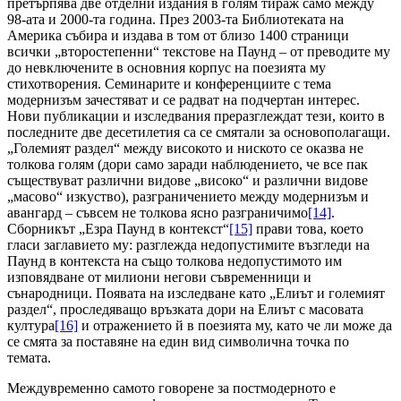
претърпява две отделни издания в голям тираж само между
98-ата и 2000-та година. През 2003-та Библиотеката на
Америка събира и издава в том от близо 1400 страници
всички „второстепенни“ текстове на Паунд – от преводите му
до невключените в основния корпус на поезията му
стихотворения. Семинарите и конференциите с тема
модернизъм зачестяват и се радват на подчертан интерес.
Нови публикации и изследвания преразглеждат тези, които в
последните две десетилетия са се смятали за основополагащи.
„Големият раздел“ между високото и ниското се оказва не
толкова голям (дори само заради наблюдението, че все пак
съществуват различни видове „високо“ и различни видове
„масово“ изкуство), разграничението между модернизъм и
авангард – съвсем не толкова ясно разграничимо
[14]
.
Сборникът „Езра Паунд в контекст“
[15]
прави това, което
гласи заглавието му: разглежда недопустимите възгледи на
Паунд в контекста на също толкова недопустимото им
изповядване от милиони негови съвременници и
сънародници. Появата на изследване като „Елиът и големият
раздел“, проследяващо връзката дори на Елиът с масовата
култура
[16]
и отражението й в поезията му, като че ли може да
се смята за поставяне на един вид символична точка по
темата.
Междувременно самото говорене за постмодерното е