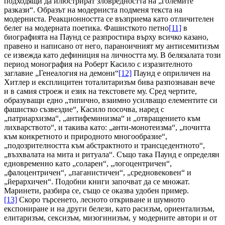
подходящи да илюстрират зловредността на „големите
разкази“. Образът на модерниста подменя текста на
модерниста. Реакционността се възприема като отличителен
белег на модерната поетика. Фашисткото петно
[11]
в
биографията на Паунд се разпростира върху всичко казано,
правено и написано от него, параноичният му антисемитизъм
се извежда като дефиниция на личността му. В белязалата този
период монография на Роберт Касило с изразителното
заглавие „Генеалогия на демони“
[12]
Паунд е оприличен на
Хитлер и експлицитен тоталитаризъм бива разпознаван вече
и в самия строеж и език на текстовете му. Сред чертите,
образуващи едно „типично, взаимно усилващо елементите си
фашистко съзвездие“, Касило посочва, наред с
„патриархизма“, „антифеминизма“ и „отвращението към
лихварството“, и такива като: „анти-монотеизма“, „почитта
към конкретното и природното многообразие“,
„подозрителността към абстрактното и трансцедентното“,
„възхвалата на мита и ритуала“. Също така Паунд е определян
едновременно като „соларен“, „логоцентричен“,
„фалоцентричен“, „паганистичен“, „средновековен“ и
„йерархичен“. Подобни книги започват да се множат.
Маринети, разбира се, също се оказва удобен пример.
[13]
Скоро търсенето, лесното откриване и шумното
експониране и на други белези, като расизъм, ориентализъм,
елитаризъм, сексизъм, мизогинизъм, у модерните автори и от