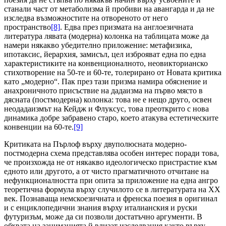
станали част от метаболизма й пробиви на авангарда и да не
изследва възможностите на отвореното от него
пространство
[8]
. Едва през призмата на англоезичната
литература лявата (модерна) колонка на таблицата може да
намери някакво убедително приложение: метафизика,
ипотаксис, йерархия, замисъл, цел изброяват една по една
характеристиките на конвенционалното, неовикторианско
стихотворение на 50-те и 60-те, толерирано от Новата критика
като „модерно“. Пак през тази призма намира обяснение и
анахроничното присъствие на дадаизма на първо място в
дясната (постмодерна) колонка: това не е нещо друго, освен
неодадаизмът на Кейдж и Флуксус, това преоткрито с нова
динамика добре забравено старо, което атакува естетическите
конвенции на 60-те.
[9]
Критиката на Пърлоф върху двуполюсната модерно-
постмодерна схема представлява особен интерес поради това,
че произхожда не от някакво идеологическо пристрастие към
едното или другото, а от чисто прагматичното отчитане на
нефункционалността при опита за приложение на една ангро
теоретична формула върху случилото се в литературата на ХХ
век. Познаваща немскоезичната и френска поезия в оригинал
и с енциклопедични знания върху италианския и руски
футуризъм, може да си позволи достатъчно аргументи. В
обхвата на заниманията й влизат изследвания както върху