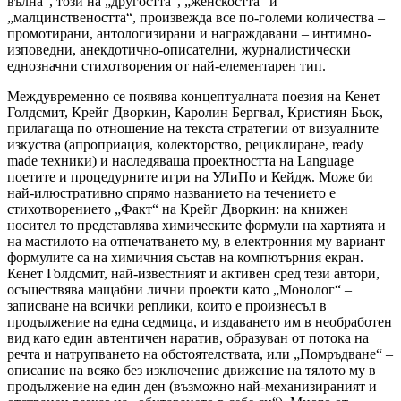
вълна“, този на „другостта“, „женскостта“ и
„малцинствеността“, произвежда все по-големи количества –
промотирани, антологизирани и награждавани – интимно-
изповедни, анекдотично-описателни, журналистически
еднозначни стихотворения от най-елементарен тип.
Междувременно се появява концептуалната поезия на Кенет
Голдсмит, Крейг Дворкин, Каролин Бергвал, Кристиян Бьок,
прилагаща по отношение на текста стратегии от визуалните
изкуства (апроприация, колекторство, рециклиране, ready
made техники) и наследяваща проектността на Language
поетите и процедурните игри на УЛиПо и Кейдж. Може би
най-илюстративно спрямо названието на течението е
стихотворението „Факт“ на Крейг Дворкин: на книжен
носител то представлява химическите формули на хартията и
на мастилото на отпечатването му, в електронния му вариант
формулите са на химичния състав на компютърния екран.
Кенет Голдсмит, най-известният и активен сред тези автори,
осъществява мащабни лични проекти като „Монолог“ –
записване на всички реплики, които е произнесъл в
продължение на една седмица, и издаването им в необработен
вид като един автентичен наратив, образуван от потока на
речта и натрупването на обстоятелствата, или „Помръдване“ –
описание на всяко без изключение движение на тялото му в
продължение на един ден (възможно най-механизираният и