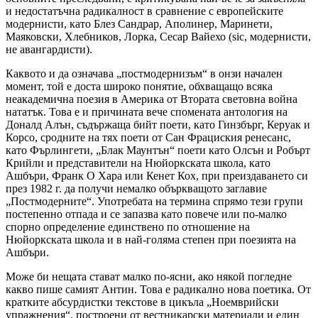
и недостатъчна радикалност в сравнение с европейските
модернисти, като Блез Сандрар, Аполинер, Маринети,
Маяковски, Хлебников, Лорка, Сесар Вайехо (sic, модернисти,
не авангардисти).
Каквото и да означава „постмодернизъм“ в онзи начален
момент, той е доста широко понятие, обхващащо всяка
неакадемична поезия в Америка от Втората световна война
нататък. Това е и причината вече спомената антология на
Доналд Алън, съдържаща бийт поети, като Гинзбърг, Керуак и
Корсо, сродните на тях поети от Сан Фрациския ренесанс,
като Фърлингети, „Блак Маунтън“ поети като Олсън и Робърт
Крийли и представители на Нюйоркската школа, като
Ашбъри, Франк О Хара или Кенет Кох, при преиздаването си
през 1982 г. да получи немалко объркващото заглавие
„Постмодерните“. Употребата на термина спрямо тези групи
постепенно отпада и се запазва като повече или по-малко
спорно определение единствено по отношение на
Нюйоркската школа и в най-голяма степен при поезията на
Ашбъри.
Може би нещата стават малко по-ясни, ако някой погледне
какво пише самият Антин. Това е радикално нова поетика. От
кратките абсурдистки текстове в цикъла „Ноемврийски
упражнения“, построени от вестникарски материали и един