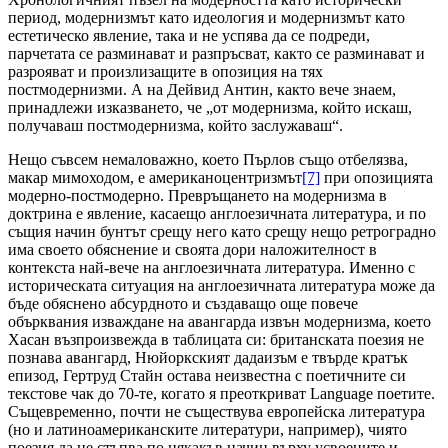
период, модернизмът като идеология и модернизмът като
естетическо явление, така и не успява да се подреди,
парчетата се разминават и разпръсват, както се разминават и
разрояват и произлизащите в опозиция на тях
постмодернизми. А на Дейвид Антин, както вече знаем,
принадлежи изказването, че „от модернизма, който искаш,
получаваш постмодернизма, който заслужаваш“.
Нещо съвсем немаловажно, което Пърлов също отбелязва,
макар мимоходом, е американоцентризмът
[7]
при опозицията
модерно-постмодерно. Превръщането на модернизма в
доктрина е явление, касаещо англоезичната литература, и по
същия начин бунтът срещу него като срещу нещо ретроградно
има своето обяснение и своята дори наложителност в
контекста най-вече на англоезичната литература. Именно с
историческата ситуация на англоезичната литература може да
бъде обяснено абсурдното и създаващо още повече
обърквания изваждане на авангарда извън модернизма, което
Хасан възпроизвежда в таблицата си: британската поезия не
познава авангард, Нюйоркският дадаизъм е твърде кратък
епизод, Гертруд Стайн остава неизвестна с поетичните си
текстове чак до 70-те, когато я преоткриват Language поетите.
Същевременно, почти не съществува европейска литература
(но и латиноамериканските литератури, например), чиято
поезия да не стъпва по някакъв начин върху усвоените и