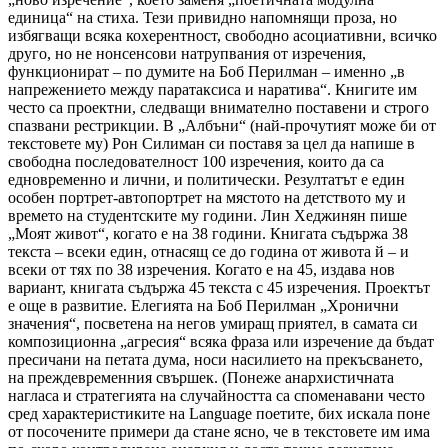
единица“ на стиха. Тези привидно напомнящи проза, но
избягващи всяка кохерентност, свободно асоциативни, всичко
друго, но не нонсенсови натрупвания от изречения,
функционират – по думите на Боб Перилман – именно „в
напрежението между паратаксиса и наратива“. Книгите им
често са проектни, следващи внимателно поставени и строго
спазвани рестрикции. В „Албъни“ (най-прочутият може би от
текстовете му) Рон Силиман си поставя за цел да напише в
свободна последователност 100 изречения, които да са
едновременно и лични, и политически. Резултатът е един
особен портрет-автопортрет на мястото на детството му и
времето на студентските му години. Лин Хеджинян пише
„Моят живот“, когато е на 38 години. Книгата съдържа 38
текста – всеки един, отнасящ се до година от живота й – и
всеки от тях по 38 изречения. Когато е на 45, издава нов
вариант, книгата съдържа 45 текста с 45 изречения. Проектът
е още в развитие. Елегията на Боб Перилман „Хронични
значения“, посветена на негов умиращ приятел, в самата си
композиционна „агресия“ всяка фраза или изречение да бъдат
пресичани на петата дума, носи насилието на прекъсването,
на преждевременния свършек. (Понеже анархистичната
нагласа и стратегията на случайността са споменавани често
сред характеристиките на Language поетите, бих искала поне
от посочените примери да стане ясно, че в текстовете им има