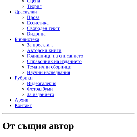
Сцена
Теория
Драскулки
Проза
Есеистика
Свободен текст
Видрица
Библиотека
За проекта...
Авторски книги
Годишници на списанието
Справочник на изданието
Тематични сборници
Научни изследвания
Рубрики
Видеогалерия
Фотоалбуми
За изданието
Архив
Контакт
От същия автор