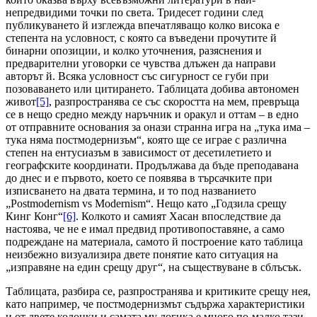
непредвидими точки по света. Тридесет години след
публикуването й изглежда впечатляващо колко висока е
степента на условност, с която са въведени прочутите й
бинарни опозиции, и колко уточнения, разяснения и
предварителни уговорки се чувства длъжен да направи
авторът й. Всяка условност със сигурност се губи при
позоваването или цитирането. Таблицата добива автономен
живот
[5]
, разпространява се със скоростта на мем, превръща
се в нещо средно между наръчник и оракул и оттам – в едно
от отправните основания за онази странна игра на „тука има –
тука няма постмодернизъм“, която ще се играе с различна
степен на ентусиазъм в зависимост от десетилетието и
географските координати. Продължава да бъде преподавана
до днес и е първото, което се появява в търсачките при
изписването на двата термина, и то под названието
„Postmodernism vs Modernism“. Нещо като „Годзила срещу
Кинг Конг“
[6]
. Колкото и самият Хасан впоследствие да
настоява, че не е имал предвид противопоставяне, а само
подреждане на материала, самото й построение като таблица
неизбежно визуализира двете понятие като ситуация на
„изправяне на един срещу друг“, на съществуване в сблъсък.
Таблицата, разбира се, разпространява и критиките срещу нея,
като например, че постмодернизмът съдържа характеристики
и от двете колонки и самата му логика е много по-малко тази