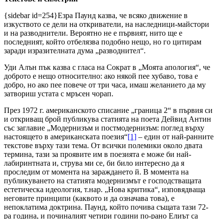
{sidebar id=254}Езра Паунд казва, че всяко движение в
изкуството се дели на откриватели, на наследници-майстори
и на разводнители. Вероятно не е първият, нито ще е
последният, който отбелязва подобно нещо, но го цитирам
заради изразителната дума „разводнител“.
Уди Алън пък казва с гласа на Сократ в „Моята апология“, че
доброто е нещо относително: ако някой пее хубаво, това е
добро, но ако пее повече от три часа, имаш желанието да му
затвориш устата с мръсен чорап.
През 1972 г. американското списание „граница 2“ в първия си
и откриващ брой публикува статията на поета Дейвид Антин
със заглавие „Модернизъм и постмодернизъм: поглед върху
настоящето в американската поезия“
[1]
– един от най-ранните
текстове върху тази тема. От всички полемики около двата
термина, тази за проявите им в поезията е може би най-
лабиринтната и, струва ми се, би било интересно да я
проследим от момента на зараждането й. В момента на
публикуването на статията модернизмът е господстващата
естетическа идеология, т.нар. „Нова критика“, изповядваща
неговите принципи (каквото и да означава това), е
непоклатима доктрина. Паунд, който почива същата тази 72-
ра година, и починалият четири години по-рано Елиът са