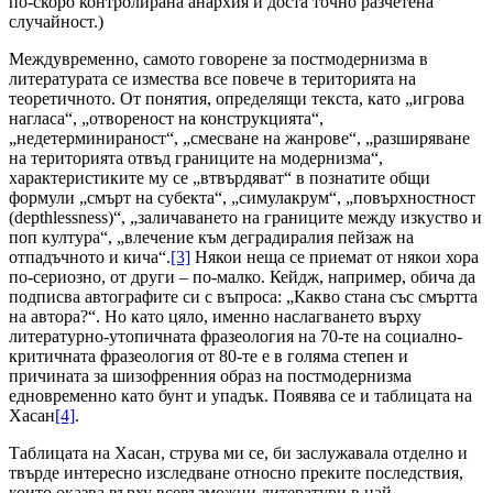
по-скоро контролирана анархия и доста точно разчетена
случайност.)
Междувременно, самото говорене за постмодернизма в
литературата се измества все повече в територията на
теоретичното. От понятия, определящи текста, като „игрова
нагласа“, „отвореност на конструкцията“,
„недетерминираност“, „смесване на жанрове“, „разширяване
на територията отвъд границите на модернизма“,
характеристиките му се „втвърдяват“ в познатите общи
формули „смърт на субекта“, „симулакрум“, „повърхностност
(depthlessness)“, „заличаването на границите между изкуство и
поп култура“, „влечение към деградиралия пейзаж на
отпадъчното и кича“.
[3]
Някои неща се приемат от някои хора
по-сериозно, от други – по-малко. Кейдж, например, обича да
подписва автографите си с въпроса: „Какво стана със смъртта
на автора?“. Но като цяло, именно наслагването върху
литературно-утопичната фразеология на 70-те на социално-
критичната фразеология от 80-те е в голяма степен и
причината за шизофренния образ на постмодернизма
едновременно като бунт и упадък. Появява се и таблицата на
Хасан
[4]
.
Таблицата на Хасан, струва ми се, би заслужавала отделно и
твърде интересно изследване относно преките последствия,
които оказва върху всевъзможни литератури в най-