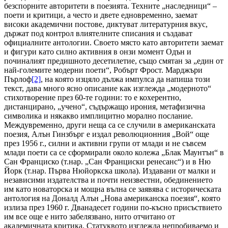
безспорните авторитети в поезията. Техните „наследници“ –
поети и критици, а често и двете едновременно, заемат
високи академични постове, диктуват литературния вкус,
държат под контрол влиятелните списания и създават
официалните антологии. Своето място като авторитети заемат
и фигури като силно активния в онзи момент Одън и
починалият предишното десетилетие, също смятан за „един от
най-големите модерни поети“, Робърт Фрост. Марджъри
Пърлоф
[2]
, на която изцяло дължа импулса да напиша този
текст, дава много ясно описание как изглежда „модерното“
стихотворение през 60-те години: то е кохерентно,
дистанцирано, „учено“, съдържащо ирония, метафизична
символика и някакво имплицитно морално послание.
Междувременно, други неща са се случили в американската
поезия, Алън Гинзбърг е издал революционния „Вой“ още
през 1956 г., силни и активни групи от млади и не съвсем
млади поети са се сформирали около колежа „Блак Маунтън“ в
Сан Франциско (т.нар. „Сан Франциски ренесанс“) и в Ню
Йорк (т.нар. Първа Нюйоркска школа). Издавани от малки и
независими издателства и почти неизвестни, обединението
им като новаторска и мощна вълна се заявява с историческата
антология на Доналд Алън „Нова американска поезия“, която
излиза през 1960 г. Дванадесет години по-късно присъствието
им все още е нито забелязвано, нито отчитано от
академичната критика. Статуквото изглежда непробиваемо и