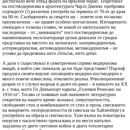
достигнало вече отвъд фазата на мръсния чорап. Теоретикът
на постмодернизма в архитектурата Чарлз Дженкс преброява
седемдесет (!) различни употреби на термина от 70-те до края
на 90-те. Съобщенията за смъртта му – повече или по-малко
преувеличени – не правят особено впечатление. Изтощението
очевидно е толкова голямо, че никой от евентуалните му
наследници – от „заекващото“ пост-постмодернизъм до
наименования, експлоатиращи целия диапазон от гръцки
представки на мястото на латинската: хипермодернизъм,
алтермодернизъм, антимодернизъм, метамодернизъм – не
успява да предизвика нито сблъсък, нито дебат.
А дали е съществувал в симетричния спрямо модернизма
мащаб, в който сме свикнали да ни бъде представян? Пърлоф
предлага своята версия: опозицията модерно-постмодерно е
много повече измислена, отколкото реална. Революционният
разрив се е случил веднъж и далеч по-рано – в началото на ХХ
в. с това, което Ги Девънпорт нарича „Големия Ренесанс на
1910-та“. Тогава се появяват най-значимите литературни
открития на нашето време: колажът, симултантността,
свободният стих и комбинациите от стих и проза, смесването
на жанровете, неопределеността (в смисъла на Хайзенберг) в
употребата на образа и синтаксиса. Тази вълна на новаторска
енергия е насилствено прекъсвана и на места напълно
задушена от двете световни войни и двата тоталитарни