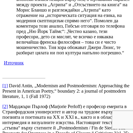
между проекта „Агрипа“ и „Отсъствието на книга“ на
Морис Бланшо и разглеждайки „Агрипа“ като
отражение на „историческата ситуация на езика, на
модерния скептицизъм спрямо него“. Помолен да
коментира този анализ, Гибсън отговаря по телефона
пред „Ню Йорк Таймс“: „Честно казано, тези
професори, дето си мислят, че всичко е някаква
величайша френска философия – това си е чисто
мошеничество. Тия хора обожават Джери Люис, те
разбират цялата ни поп култура напълно погрешно.“
Източник
[1]
David Antin, „Modernism and Postmodernism: Approaching the
Present in American Poetry,“ boundary 2: a journal of postmodern
literature, 1, 1 (Fall 1972)
[2]
Марджъри Пърлоф (Marjorie Perloff) е професор емерита в
Странфордския университет и автор на трудове върху
поезията и поетиката на ХХ и ХХІ в., както и в областта на
интермедия и визуалните изкуства. Настоящият текст
„стъпва“ върху статиите й „Postmodernism / Fin de Siecle: The