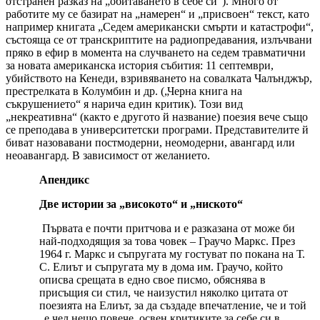
отстранен разказ на „обитаването в себе си“). Много от
работите му се базират на „намерен“ и „присвоен“ текст, като
например книгата „Седем американски смърти и катастрофи“,
състояща се от транскриптите на радиопредавания, излъчвани
пряко в ефир в момента на случването на седем травматични
за новата американска история събития: 11 септември,
убийството на Кенеди, взривяването на совалката Чалънджър,
престрелката в Колумбин и др. („Черна книга на
съкрушението“ я нарича един критик). Този вид
„некреативна“ (както е другото й название) поезия вече също
се преподава в университетски програми. Представителите й
биват назовавани постмодерни, неомодерни, авангард или
неоавангард. В зависимост от желанието.
Апендикс
Две истории за „високото“ и „ниското“
Първата е почти притчова и е разказана от може би
най-подходящия за това човек – Граучо Маркс. През
1964 г. Маркс и съпругата му гостуват по покана на Т.
С. Елиът и съпругата му в дома им. Граучо, който
описва срещата в едно свое писмо, обяснява в
присъщия си стил, че наизустил няколко цитата от
поезията на Елиът, за да създаде впечатление, че и той
„е чел нещо повече, освен критиките за себе си в