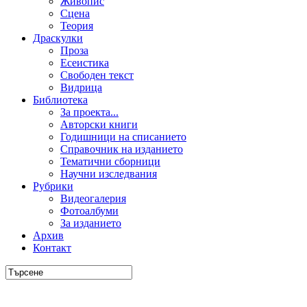
Живопис
Сцена
Теория
Драскулки
Проза
Есеистика
Свободен текст
Видрица
Библиотека
За проекта...
Авторски книги
Годишници на списанието
Справочник на изданието
Тематични сборници
Научни изследвания
Рубрики
Видеогалерия
Фотоалбуми
За изданието
Архив
Контакт