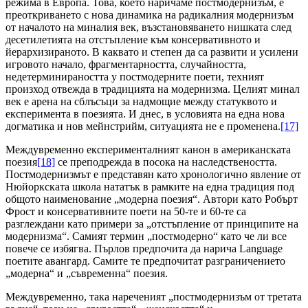
режима в Европа. Това, което наричаме постмодернизъм, е
преоткриването с нова динамика на радикалния модернизъм
от началото на миналия век, възстановяването нишката след
десетилетията на отстъпление към консервативното и
йерархизираното. В каквато и степен да са развити и усилени
игровото начало, фрагментарността, случайността,
недетерминираността у постмодерните поети, техният
произход отвежда в традицията на модернизма. Целият минал
век е арена на сблъсъци за надмощие между статуквото и
експеримента в поезията. И днес, в условията на една нова
догматика и нов мейнстрийм, ситуацията не е променена.
[17]
Междувременно експерименталният канон в американската
поезия
[18]
се преподрежда в посока на наследствеността.
Постмодернизмът е представян като хронологично явление от
Нюйоркската школа нататък в рамките на една традиция под
общото наименование „модерна поезия“. Автори като Робърт
Фрост и консервативните поети на 50-те и 60-те са
разглеждани като примери за „отстъпление от принципите на
модернизма“. Самият термин „постмодерно“ като че ли все
повече се избягва. Пърлов предпочита да нарича Language
поетите авангард. Самите те предпочитат разграничението
„модерна“ и „съвременна“ поезия.
Междувременно, така нареченият „постмодернизъм от третата