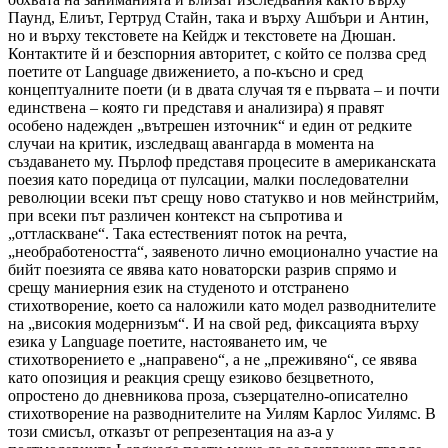
Паунд, Елиът, Гертруд Стайн, така и върху Ашбъри и Антин,
но и върху текстовете на Кейдж и текстовете на Дюшан.
Контактите й и безспорния авторитет, с който се ползва сред
поетите от Language движението, а по-късно и сред
концептуалните поети (и в двата случая тя е първата – и почти
единствена – която ги представя и анализира) я правят
особено надежден „вътрешен източник“ и един от редките
случаи на критик, изследващ авангарда в момента на
създаването му. Пърлоф представя процесите в американската
поезия като поредица от пулсации, малки последователни
революции всеки път срещу ново статукво и нов мейнстрийм,
при всеки път различен контекст на съпротива и
„оттласкване“. Така естественият поток на речта,
„необработеността“, заявеното лично емоционално участие на
бийт поезията се явява като новаторски разрив спрямо и
срещу маниерния език на студеното и отстранено
стихотворение, което са наложили като модел разводнителите
на „високия модернизъм“. И на свой ред, фиксацията върху
езика у Language поетите, настояването им, че
стихотворението е „направено“, а не „преживяно“, се явява
като опозиция и реакция срещу езиково безцветното,
опростено до дневникова проза, съзерцателно-описателно
стихотворение на разводнителите на Уилям Карлос Уилямс. В
този смисъл, отказът от репрезентация на аз-а у