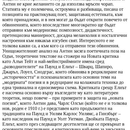
Антин не крие желанието си да използва мръсен чорап.
Статията му е полемична, остроумна и разбиваща, писана от
позицията на практикуващ поет, защитаващ естетиката, към
която принадлежи, и в нея могат да бъдат открити повечето от
обвиненията, които впоследствие многократно ще бъдат
отправяни към модернизма: помпозност, дидактичност,
претенциозна маниерност, досадна меланхолия и носталгични
настроения към някакъв изгубен свят. Интересното е не
толкова какви са, а към кого са отправени тези обвинения.
Унищожителният анализ на Антин засяга поетичната поза на
Одън, теоретични текстове на стожери на Новата критика
като Алън Тейт и най-мейнстриймните имена сред
„разводнителите“ на Паунд и Елиът – Шварц, Шапиро,
Джаръл, Лоуел, Снодграс, които обвинява в рециклиране на
„историчността“ и психоанализата като основни теми на
„модерната“ поезия и в редуциране на колажната техника до
една тривиална и едноизмерна схема. Критиката срещу Елиът
е насочена основно върху възгледите му като литературен
теоретик, нещо повече – при примерите в защита на „новата
поезия“, които Антин дава, Чарлс Олсън (който не е и толкова
нов, роден е 1910 г.) е представен като продължител на
традицията на Паунд и Уилям Карлос Уилямс, а Гинзбърг –
като наследник на Паунд и Уолт Уитман. Двойката Паунд-
Елиът, които през следващите десетилетия ще се превърнат в
основните преследвани, е критикувана най-вече за закъсняла