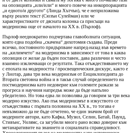
на опозицията „или/или“ и много повече на инкорпорацията
„и едното/и другото“ (Линда Хътчън), че е неприложима
върху реален текст (Сюзън Сулейман) или че
характеристиките от дясната колонка са присъщи на
модернизма още от началото на ХХ в. (Пърлоф).
Пърлоф нееднократно подчертава главоболната ситуация,
която една подобна „скачена“ дихотомия създава. Преди
всичко, постоянното придърпване напред-назад във времето
на „килимчето“ на модернизма в зависимост от това в каква
опозиция се желае да бъден поставен, дава различни и често
взаимно изключващи се резултати. Така отъждествяването му
с епохата на модерността / просвещенческия дискурс, както е
у Лиотар, дава три века модернизъм от Енциклопедията до
Втората световна война и в такъв случай определението на
постмодернизма като недоверие към големите разкази за
прогреса и научния напредък може да бъде напълно
убедително. Но това едва ли позволява да говорим за три века
модерно изкуство. Ако пък модернизмът в изкуството се
отъждествява с първата половина на ХХ в., то тогава е
невъзможно да не бъде отчетено, че един значим брой от
модерните автори, като Кафка, Музил, Селин, Батай, Паунд,
Стивънс, Уилямс, са загубили много рано всяко доверие към
метанаративите на знанието и социалната справедливост.
Хронологичният пъзел на модерността като исторически