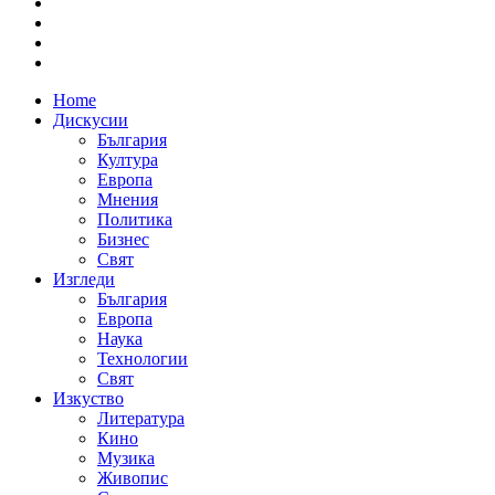
Home
Дискусии
България
Култура
Европа
Мнения
Политика
Бизнес
Свят
Изгледи
България
Европа
Наука
Технологии
Свят
Изкуство
Литература
Кино
Музика
Живопис