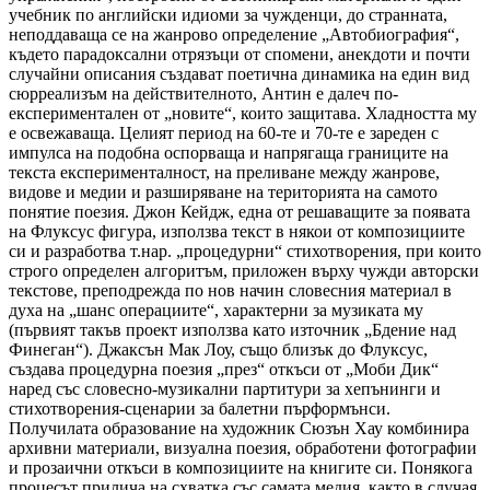
учебник по английски идиоми за чужденци, до странната,
неподдаваща се на жанрово определение „Автобиография“,
където парадоксални отрязъци от спомени, анекдоти и почти
случайни описания създават поетична динамика на един вид
сюрреализъм на действителното, Антин е далеч по-
експериментален от „новите“, които защитава. Хладността му
е освежаваща. Целият период на 60-те и 70-те е зареден с
импулса на подобна оспорваща и напрягаща границите на
текста експерименталност, на преливане между жанрове,
видове и медии и разширяване на територията на самото
понятие поезия. Джон Кейдж, една от решаващите за появата
на Флуксус фигура, използва текст в някои от композициите
си и разработва т.нар. „процедурни“ стихотворения, при които
строго определен алгоритъм, приложен върху чужди авторски
текстове, преподрежда по нов начин словесния материал в
духа на „шанс операциите“, характерни за музиката му
(първият такъв проект използва като източник „Бдение над
Финеган“). Джаксън Мак Лоу, също близък до Флуксус,
създава процедурна поезия „през“ откъси от „Моби Дик“
наред със словесно-музикални партитури за хепънинги и
стихотворения-сценарии за балетни пърформънси.
Получилата образование на художник Сюзън Хау комбинира
архивни материали, визуална поезия, обработени фотографии
и прозаични откъси в композициите на книгите си. Понякога
процесът прилича на схватка със самата медия, както в случая