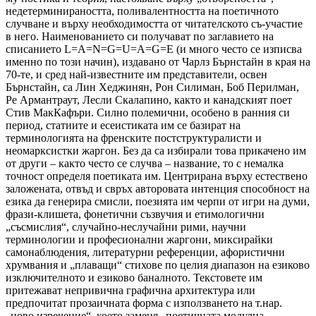
недетерминираността, поливалентността на поетичното
случване и върху необходимостта от читателското съ-участие
в него. Наименованието си получават по заглавието на
списанието L=A=N=G=U=A=G=E (и много често се изписва
именно по този начин), издавано от Чарлз Бърнстайн в края на
70-те, и сред най-известните им представители, освен
Бърнстайн, са Лин Хеджинян, Рон Силиман, Боб Перилман,
Ре Армантраут, Лесли Скалапино, както и канадският поет
Стив МакКафъри. Силно полемични, особено в ранния си
период, статиите и есеистиката им се базират на
терминологията на френските постструктуралисти и
неомарксистки жаргон. Без да са избирали това прикачено им
от други – както често се случва – название, то с немалка
точност определя поетиката им. Центрирана върху естествено
заложената, отвъд и свръх авторовата интенция способност на
езика да генерира смисли, поезията им черпи от игри на думи,
фрази-клишета, фонетични съзвучия и етимологични
„съсмислия“, случайно-неслучайни рими, научни
терминологии и професионални жаргони, миксирайки
самонаблюдения, литературни референции, афористични
хрумвания и „плаващи“ стихове по целия диапазон на езиково
изключителното и езиково баналното. Текстовете им
притежават непривична графична архитектура или
предпочитат прозаичната форма с използването на т.нар.
„ново изречение“, което заменя „поетичната модулна