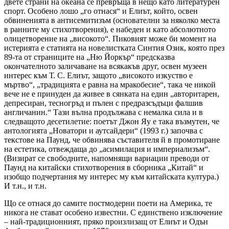
двете страни на океана се превръща в нещо като литературен
спорт. Особено лошо „го отнася“ и Елиът, който, освен
обвиненията в антисемитизъм (основателни за няколко места
в ранните му стихотворения), е набеден и като абсолютното
олицетворение на „високото“. Пиковият може би момент на
истерията е статията на новелистката Синтия Озик, която през
89-та от страниците на „Ню Йоркър“ предсказва
окончателното заличаване на всякакъв друг, освен музеен
интерес към Т. С. Елиът, защото „високото изкуство е
мъртво“, „традицията е равна на мракобесие“, така че никой
вече не е принуден да живее в сянката на един „авторитарен,
депресиран, тесногръд и пълен с предразсъдъци фалшив
англичанин.“ Тази вълна продължава с немалка сила и в
следващото десетилетие: поетът Джон Яу е така възмутен, че
антологията „Новатори и аутсайдери“ (1993 г.) започва с
текстове на Паунд, че обвинява съставителя й в промотиране
на естетика, отвеждаща до „асимилация и империализъм“.
(Визират се свободните, напомнящи вариации преводи от
Паунд на китайски стихотворения в сборника „Китай“ и
изобщо подчертания му интерес му към китайската култура.)
И т.н., и т.н.
Що се отнася до самите постмодерни поети на Америка, те
никога не стават особено известни. С единствено изключение
– най-традиционният, пряко произлизащ от Елиът и Одън