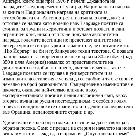
Ашбъри, който още през 1976 г. печели „джакпота на
наградите“ – едновременно Пулицър, Националната награда
за книга и Националната награда на критиката за
стихосбирката си „Автопортрет в изпъкнало огледало“; и
оттогава се налага като водещо име. Language поетите са
смятани за трудни и херметични и остават познати в един
ограничен кръг, никой от тях не получава авторитетна
награда, големите вестници не представят книгите им в
литературните си притурки и забавното е, че списание като
„Ню Йоркър“ не би и публикувало техни текстове. С появата
на програмите за творческо писане в края на 80-те обаче (над
350 в цяла Америка) немалко от представителите на
движението се сдобиват с преподавателски места, така че
Language поезията се изучава в университетите и за
изминалите десетилетия е успяла да се сдобие и тя със своите
немалко на брой разводнители. Същевременно именно това е
школата, оказвала най-голямо влияние върху
експерименталната поезия в целия англоезичен свят, върху
втората вълна на руския постмодернизъм, с особено голям
отзвук в скандинавските страни, но и отделни последователи
във Франция, испаноезичните страни и др.
Удивително е колко бързо махалото започва да се завръща в
обратна посока. Само с превала на стария и началото на новия
век климатът изглежда да се променя. „Опустошената земя“