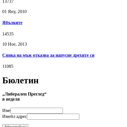
13737
01 Яну, 2010
Ябълките
14535
10 Ное, 2013
Сянка на мъж отказва да напусне дрехите си
11085
Бюлетин
„Либерален Преглед“
в неделя
Име
Имейл адрес