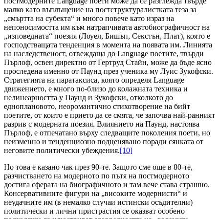
постмодерните Language поети може да се разглежда твърде
малко като въплъщение на постструктуралистката теза за
„смъртта на субекта“ и много повече като израз на
непоносимостта им към натрапчивата автобиографичност на
„изповедната“ поезия (Лоуел, Бишъп, Секстън, Плат), която е
господстващата тенденция в момента на появата им. Линията
на наследственост, отвеждаща до Language поетите, твърди
Пърлоф, освен директно от Гертруд Стайн, може да бъде ясно
проследена именно от Паунд през ученика му Луис Зукофски.
Стратегията на паратаксиса, която определя Language
движението, е много по-близо до колажната техника и
нелинеарността у Паунд и Зукофски, отколкото до
едноплановото, неоромантично стихотворение на бийт
поетите, от които е прието да се смята, че започва най-ранният
разрив с модерната поезия. Влиянието на Паунд, настоява
Пърлоф, е отпечатано върху следващите поколения поети, но
неизменно и тенденциозно подценявано поради сянката от
неговите политически убеждения.
[10]
Но това е казано чак през 90-те. Защото сме още в 80-те,
разчистването на модерното по пътя на постмодерното
достига сферата на биографичното и там вече става страшно.
Консервативните фигури на „високите модернисти“ и
неудачните им (в немалко случаи истински осъдителни)
политически и лични пристрастия се оказват особено