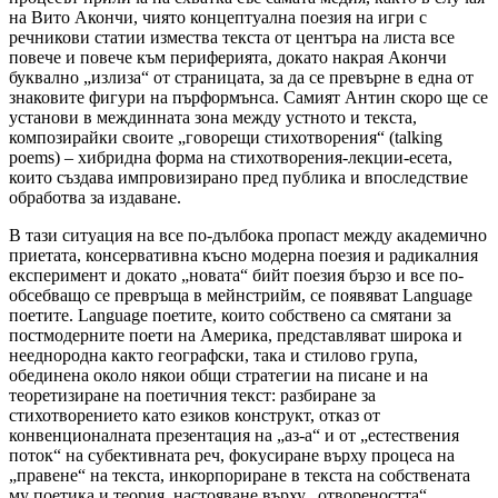
на Вито Акончи, чиято концептуална поезия на игри с
речникови статии измества текста от центъра на листа все
повече и повече към периферията, докато накрая Акончи
буквално „излиза“ от страницата, за да се превърне в една от
знаковите фигури на пърформънса. Самият Антин скоро ще се
установи в междинната зона между устното и текста,
композирайки своите „говорещи стихотворения“ (talking
poems) – хибридна форма на стихотворения-лекции-есета,
които създава импровизирано пред публика и впоследствие
обработва за издаване.
В тази ситуация на все по-дълбока пропаст между академично
приетата, консервативна късно модерна поезия и радикалния
експеримент и докато „новата“ бийт поезия бързо и все по-
обсебващо се превръща в мейнстрийм, се появяват Language
поетите. Language поетите, които собствено са смятани за
постмодерните поети на Америка, представляват широка и
нееднородна както географски, така и стилово група,
обединена около някои общи стратегии на писане и на
теоретизиране на поетичния текст: разбиране за
стихотворението като езиков конструкт, отказ от
конвенционалната презентация на „аз-а“ и от „естествения
поток“ на субективната реч, фокусиране върху процеса на
„правене“ на текста, инкорпориране в текста на собствената
му поетика и теория, настояване върху „отвореността“,