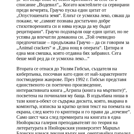
списание „Водевил“„. Когато коктейлите са сервирани
преди вечерята, Граучо пуска един цитат от
„Опустошената земя“. Елиът се усмихва леко, сякаш да
покаже, че „самият познава достатъчно добре
стихотворенията си и няма нужда да му бъдат
рецитирани“. Граучо подхвърля още един цитат, но не
успява да впечатли домакина си. „Той очевидно
предпочиташе – продължава Граучо – да си говорим за
„Animal crackers“ и „Една нощ в операта“. Цитира и
една моя смешка, която отдавна бях забравил. Сега
беше мой ред да се усмихна леко...“
Втората се отнася до Уилям Гибсън, създателя на
киберпънка, посочван като един от най-характерните
постмодерни жанрове. През 1992 г. Гибсън представя
единственото си поетично произведение,
интерактивната книга „Агрипа (книга на мъртвите)“,
посветена на починалия му баща. В издълбана ниша в
тази книга-обект се съдържа дискета, която, вкарана в
компютър, изписва за кратко целия текст на поемата на
екрана, след което го криптира и го прави да „изчезне“.
Само шест часа след премиерата на книгата в една
Нюйоркска галерия преподавателят по теория на
литературата в Нюйоркския университет Маршъл
Блонски изнася лекция върху нея, очертавайки паралел