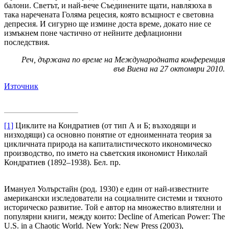
балони. Светът, и най-вече Съединените щати, навлязоха в
така наречената Голяма рецесия, която всъщност е световна
депресия. И сигурно ще измине доста време, докато ние се
измъкнем поне частично от нейните дефлационни
последствия.
Реч, държана по време на Международната конференция
във Виена на 27 октомври 2010.
Източник
[1]
Циклите на Кондратиев (от тип А и Б; възходящи и
низходящи) са основно понятие от едноименната теория за
цикличната природа на капиталистическото икономическо
производство, по името на съветския икономист Николай
Кондратиев (1892–1938). Бел. пр.
Имануел Уолърстайн (род. 1930) е един от най-известните
американски изследователи на социалните системи и тяхното
историческо развитие. Той е автор на множество влиятелни и
популярни книги, между които: Decline of American Power: The
U.S. in a Chaotic World. New York: New Press (2003),