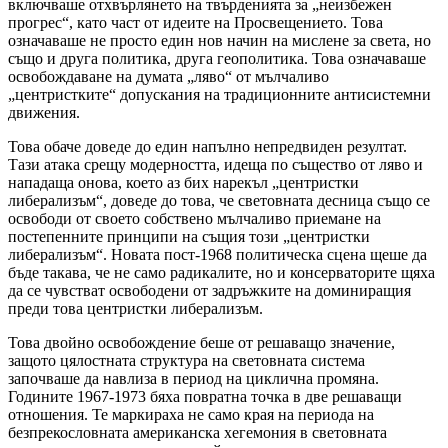
включваше отхвърлянето на твърденията за „неизбежен
прогрес“, като част от идеите на Просвещението. Това
означаваше не просто един нов начин на мислене за света, но
също и друга политика, друга геополитика. Това означаваше
освобождаване на думата „ляво“ от мълчаливо
„центристките“ допускания на традиционните антисистемни
движения.
Това обаче доведе до един напълно непредвиден резултат.
Тази атака срещу модерността, идеща по същество от ляво и
нападаща онова, което аз бих нарекъл „центристки
либерализъм“, доведе до това, че световната десница също се
освободи от своето собствено мълчаливо приемане на
постепенните принципи на същия този „центристки
либерализъм“. Новата пост-1968 политическа сцена щеше да
бъде такава, че не само радикалите, но и консерваторите щяха
да се чувстват освободени от задръжките на доминиращия
преди това центристки либерализъм.
Това двойно освобождение беше от решаващо значение,
защото цялостната структура на световната система
започваше да навлиза в период на циклична промяна.
Годините 1967-1973 бяха повратна точка в две решаващи
отношения. Те маркираха не само края на периода на
безпрекословната американска хегемония в световната