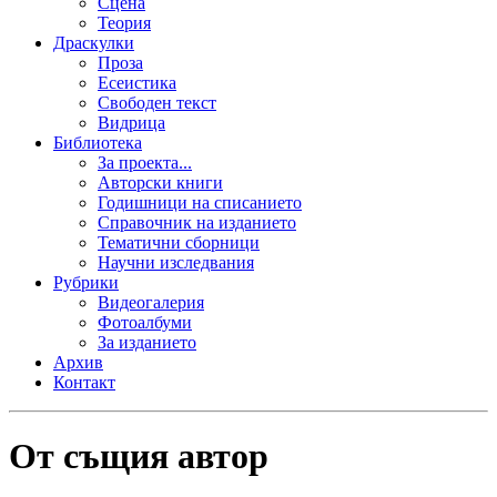
Сцена
Теория
Драскулки
Проза
Есеистика
Свободен текст
Видрица
Библиотека
За проекта...
Авторски книги
Годишници на списанието
Справочник на изданието
Тематични сборници
Научни изследвания
Рубрики
Видеогалерия
Фотоалбуми
За изданието
Архив
Контакт
От същия автор