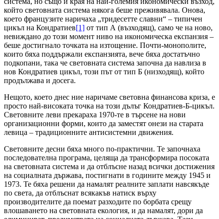
система, но също и края на най-големия икономически възход,
който световната система някога беше преживявала. Онова,
което французите наричаха „тридесетте славни“ – типичен
цикъл на Кондратиев
[1]
от тип А (възходящ), само че на ново,
невиждано до този момент ниво на икономическа експанзия –
беше достигнало точката на изтощение. Почти-монополите,
които бяха поддържали експанзията, вече бяха достатъчно
подкопани, така че световната система започна да навлиза в
нов Кондратиев цикъл, този път от тип Б (низходящ), който
продължава и досега.
Нещото, което днес ние наричаме световна финансова криза, е
просто най-високата точка на този дълъг Кондратиев-Б-цикъл.
Световните леви прекараха 1970-те в търсене на нови
организационни форми, които да заместят онези на старата
левица – традиционните антисистемни движения.
Световните десни бяха много по-практични. Те започнаха
последователна програма, целяща да трансформира посоката
на световната система и да отблъсне назад всички достижения
на социалната държава, постигнати в годините между 1945 и
1973. Те бяха решени да намалят реалните заплати навсякъде
по света, да отблъснат всякакъв натиск върху
производителите да поемат разходите по борбата срещу
влошаването на световната екология, и да намалят, дори да