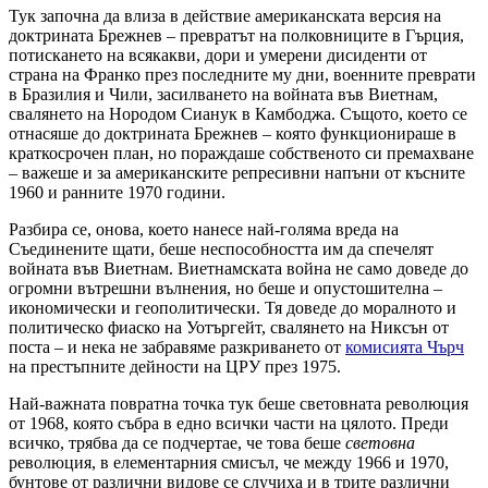
Тук започна да влиза в действие американската версия на
доктрината Брежнев – превратът на полковниците в Гърция,
потискането на всякакви, дори и умерени дисиденти от
страна на Франко през последните му дни, военните преврати
в Бразилия и Чили, засилването на войната във Виетнам,
свалянето на Нородом Сианук в Камбоджа. Същото, което се
отнасяше до доктрината Брежнев – която функционираше в
краткосрочен план, но пораждаше собственото си премахване
– важеше и за американските репресивни напъни от късните
1960 и ранните 1970 години.
Разбира се, онова, което нанесе най-голяма вреда на
Съединените щати, беше неспособността им да спечелят
войната във Виетнам. Виетнамската война не само доведе до
огромни вътрешни вълнения, но беше и опустошителна –
икономически и геополитически. Тя доведе до моралното и
политическо фиаско на Уотъргейт, свалянето на Никсън от
поста – и нека не забравяме разкриването от
комисията Чърч
на престъпните дейности на ЦРУ през 1975.
Най-важната повратна точка тук беше световната революция
от 1968, която събра в едно всички части на цялото. Преди
всичко, трябва да се подчертае, че това беше
световна
революция, в елементарния смисъл, че между 1966 и 1970,
бунтове от различни видове се случиха и в трите различни