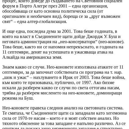
процес, който доведе до създаването на Световния социален
форум в Порто Алегре през 2001 – една организация,
обособяваща се като основна политическа сила (от
оригинален и необичаен вид), бореща се за „друг възможен
свят“ – една алтер-глобализация.
И още една, последна дума за 2001. Това беше годината, в
която на власт в Съединените щати дойде Джордж У. Буш и
неговата администрация на „нео-консерватори“ (нео-конове).
Това беше, както ни се напомня непрекъснато, и годината на
11 септември, денят на успешната и ужасяваща атака на
Алкайда на американска земя.
Знаем какво се случи. Нео-коновете използваха атаките от 11
септември, за да започнат собствената си програма на т. нар.
„шок и ужас“ – нахлуването в Ирак от 2003. Това беше война,
към която те призоваваха, публично, от 1997. Ако бихме
искали да разберем какво се случи по света оттогава насам,
трябва да разберем мисленето на нео-коновете, доминиращи
режима на Буш.
Нео-коновете правеха следния анализ на световната система.
Те смятаха, че Съединените щати са западнали като хегемонна
сила от 1970-те насам – което е и моят собствен анализ. Но
тяхното обяснение за това западане е напълно различно. Аз се
опитвам да покажа защо хегемонното западане е структурно