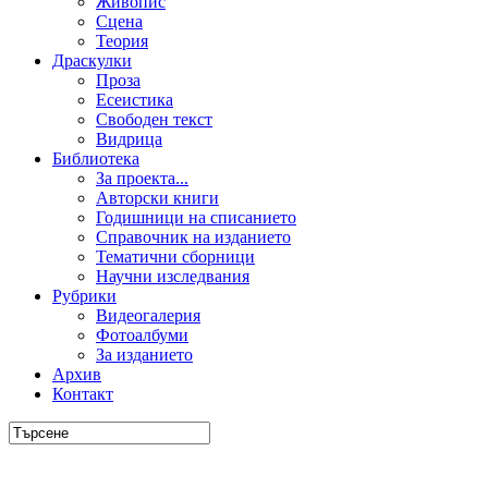
Живопис
Сцена
Теория
Драскулки
Проза
Есеистика
Свободен текст
Видрица
Библиотека
За проекта...
Авторски книги
Годишници на списанието
Справочник на изданието
Тематични сборници
Научни изследвания
Рубрики
Видеогалерия
Фотоалбуми
За изданието
Архив
Контакт