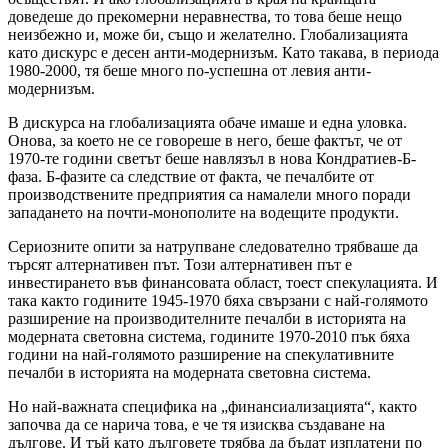
доведеше до прекомерни неравнества, то това беше нещо
неизбежно и, може би, също и желателно. Глобализацията
като дискурс е десен анти-модернизъм. Като такава, в периода
1980-2000, тя беше много по-успешна от левия анти-
модернизъм.
В дискурса на глобализацията обаче имаше и една уловка.
Онова, за което не се говореше в него, беше фактът, че от
1970-те години светът беше навлязъл в нова Кондратиев-Б-
фаза. Б-фазите са следствие от факта, че печалбите от
производствените предприятия са намалели много поради
западането на почти-монополите на водещите продукти.
Сериозните опити за натрупване следователно трябваше да
търсят алтернативен път. Този алтернативен път е
инвестирането във финансовата област, тоест спекулацията. И
така както годините 1945-1970 бяха свързани с най-голямото
разширение на производителните печалби в историята на
модерната световна система, годините 1970-2010 пък бяха
години на най-голямото разширение на спекулативните
печалби в историята на модерната световна система.
Но най-важната специфика на „финансиализацията“, както
започва да се нарича това, е че тя изисква създаване на
дългове. И тъй като дълговете трябва да бъдат изплатени по