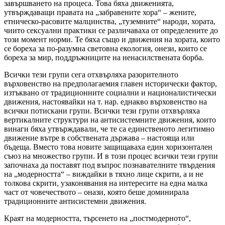
завършването на процеса. Това бяха движенията,
утвърждаващи правата на „забравените хора“ – жените,
етническо-расовите малцинства, „туземните“ народи, хората,
чиито сексуални практики се различаваха от определените до
този момент норми. Те бяха също и движения на хората, които
се бореха за по-разумна световна екология, онези, които се
бореха за мир, поддръжниците на ненасилствената борба.
Всички тези групи сега отхвърляха разорителното
върховенство на предполагаемия главен исторически фактор,
изтъквано от традиционните социални и националистически
движения, настоявайки на т. нар. еднакво върховенство на
всички потискани групи. Всички тези групи отхвърляха
вертикалните структури на антисистемните движения, които
винаги бяха утвърждавали, че те са единственото легитимно
движение вътре в собствената държава – настояща или
бъдеща. Вместо това новите защищаваха един хоризонтален
съюз на множество групи. И в този процес всички тези групи
започнаха да поставят под въпрос познавателните твърдения
на „модерността“ – виждайки в тяхно лице скрити, а и не
толкова скрити, узаконявания на интересите на една малка
част от човечеството – онази, която беше доминирала
традиционните антисистемни движения.
Краят на модерността, търсенето на „постмодерното“,