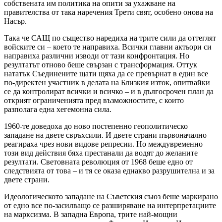
собствената им политика на опити за ухажване на
правителства от така наречения Трети свят, особено онова на
Насър.
Така че САЩ по същество наредиха на трите сили да оттеглят
войските си – което те направиха. Всички главни актьори си
направиха различни изводи от тази конфронтация. Но
резултатът отново беше свързан с трансформация. Оттук
нататък Съединените щати щяха да се превърнат в един все
по-директен участник в делата на Близкия изток, опитвайки
се да контролират всички и всичко – и в дългосрочен план да
открият ограниченията пред възможностите, с които
разполага една хегемонна сила.
1960-те доведоха до ново постепенно геополитическо
западане на двете свръхсили. И двете страни първоначално
реагираха чрез нови видове репресии. Но междувременно
този вид действия бяха престанали да водят до желаните
резултати. Световната революция от 1968 беше едно от
следствията от това – и тя се оказа еднакво разрушителна и за
двете страни.
Идеологическото западане на Съветския съюз беше маркирано
от едно все по-засилващо се разширяване на интерпретациите
на марксизма. В западна Европа, трите най-мощни