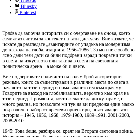
Threads
Bluesky
Pinterest
Трябва да започна историята си с очертаване на онова, което
самият аз считам за контекст на тази дискусия. Вие казвате, че
искате да разгледате „авангардите от упадъка на модернизма
до възхода на глобализацията, 1956–1986“. За мен не е особено
ясно дали тези дати са били подбрани заради повратни точки
в света на изкуството или такива в света на световната
политическа арена – а може би и двете.
Вие подчертавате наличието на голям брой авторитарни
режими, които са съществували в различни места по света в
началото на този период и намаляването им към края му.
Говорите за възход на глобализацията, вероятно към края на
този период. Промяната, която желаете да дискутираме, е
много реална, но позволете ми тук да ви предложа един малко
по-различен набор от времеви ориентири, поясняващи тази
история – 1945, 1956, 1968, 1979-1980, 1989-1991, 2001-2003,
2008-2010.
1945: Това беше, разбира се, краят на Втората световна война.
Нещо повече, това беше краят на една интензивна