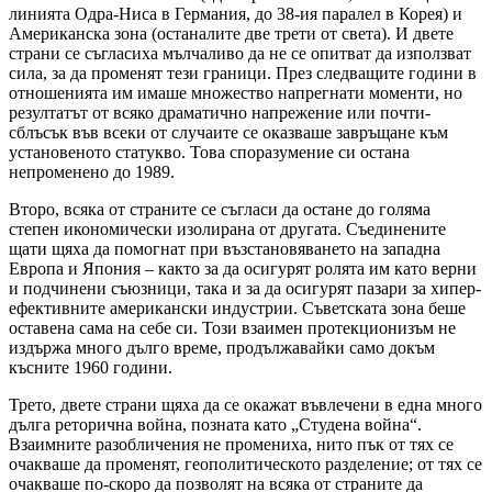
линията Одра-Ниса в Германия, до 38-ия паралел в Корея) и
Американска зона (останалите две трети от света). И двете
страни се съгласиха мълчаливо да не се опитват да използват
сила, за да променят тези граници. През следващите години в
отношенията им имаше множество напрегнати моменти, но
резултатът от всяко драматично напрежение или почти-
сблъсък във всеки от случаите се оказваше завръщане към
установеното статукво. Това споразумение си остана
непроменено до 1989.
Второ, всяка от страните се съгласи да остане до голяма
степен икономически изолирана от другата. Съединените
щати щяха да помогнат при възстановяването на западна
Европа и Япония – както за да осигурят ролята им като верни
и подчинени съюзници, така и за да осигурят пазари за хипер-
ефективните американски индустрии. Съветската зона беше
оставена сама на себе си. Този взаимен протекционизъм не
издържа много дълго време, продължавайки само докъм
късните 1960 години.
Трето, двете страни щяха да се окажат въвлечени в една много
дълга реторична война, позната като „Студена война“.
Взаимните разобличения не промениха, нито пък от тях се
очакваше да променят, геополитическото разделение; от тях се
очакваше по-скоро да позволят на всяка от страните да