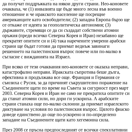
да получат поддръжката на някои други страни. Нео-коновете
очакваха, че (1) инвазията ще бъде много лесна във военно
отношение и че иракското население ще посрещне
американците като освободители; (2) западна Европа бързо ще
се откаже от идеята за геополитическа автономия; (3)
държавите, стремящи се да си създадат собствени атомни
оръжия (преди всичко Северна Корея и Иран) незабавно ще
прекратят опитите си и (4) така наречените умерени арабски
страни ще бъдат готови да приемат веднъж завинаги
решението на палестинския въпрос повече или по-малко в
съгласие с вижданията на Израел.
При всяко от тези очаквания нео-коновете се оказаха неправи,
катастрофално неправи. Иракската съпротива беше дълга,
ефективна и продължава все още. Франция и Германия се
съюзиха с Русия, за да причинят съкрушително поражение на
Съединените щати по време на Съвета за сигурност през март
2003. Северна Корея и Иран не само не прекратиха опитите си
да станат атомни сили, но дори ги ускориха. А арабските
страни станаха още по-малко склонни да приемат израелското
диктуване на условия по палестинския въпрос. Цялото фиаско
доведе единствено до още по-ускорено и по-определено
западане на Съединените щати като хегемонна сила.
През 2008 се пръсна предпоследният от всички спекулативни