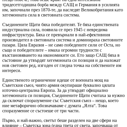
тридесетгодишна борба между САЩ и Германия в усилията
им, започнали през 1870-те, да наследят Великобритания като
хегемонната сила в световната система.
Съединените Щати бяха победителят. Те бяха единствената
индустриална сила, появила се през 1945 с невредима
инфраструктура. Бяха се превърнали в най-ефективния
производител в световната система и доминираха световните
пазари. Цяла Евразия – не само победените сили от Оста, но
също и победителите – имаха огромни трудности с
възстановяването на икономиките си. Ето защо САЩ бяха в
състояние да утвърдят хегемонната си позиция и да наложат
нов световен ред, изгоден от гледна точка на собствените им
интереси.
Единственото ограничение идеше от военната мощ на
Съветския съюз, чиято армия окупираше буквално цялата
източно-централна Европа. За да утвърдят официално
хегемонната си позиция, Съединените Щати считаха за нужно
да сключат споразумение със Съветския съюз – нещо, което
ние метафорично обозначаваме с думата „Ялта“. Това
споразумение се състоеше от три части.
Първо, и най-важно, светът беше разделен на две сфери на
влияние – Съветска зона (една трета от света, започваща от