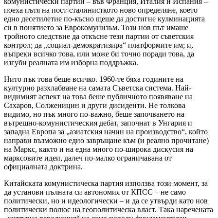
комунистически партии – във Франция, Италия и Испания –
поеха пътя на пост-сталинисткото ново определяне, което
едно десетилетие по-късно щеше да достигне кулминацията
си в понятието за Еврокомунизъм. Този нов път имаше
тройното следствие да откъсне тези партии от съветския
контрол; да „социал-демократизира“ платформите им; и,
въпреки всичко това, или може би точно поради това, да
изгуби реалната им изборна поддръжка.
Нито пък това беше всичко. 1960-те бяха годините на
културно разхлабване на самата Съветска система. Най-
видимият аспект на това беше публичното появяване на
Сахаров, Солженицин и други дисиденти. Не толкова
видимо, но пък много по-важно, беше започването на
вътрешно-комунистическия дебат, започнат в Унгария и
западна Европа за „азиатския начин на производство“, който
направи възможно едно завръщане към (и реално прочитане)
на Маркс, както и на една много по-широка дискусия на
марксовите идеи, далеч по-малко ограничавана от
официалната доктрина.
Китайската комунистическа партия използва този момент, за
да установи пълната си автономия от КПСС – не само
политически, но и идеологически – и да се утвърди като нов
политически полюс на геополитическа власт. Така наречената