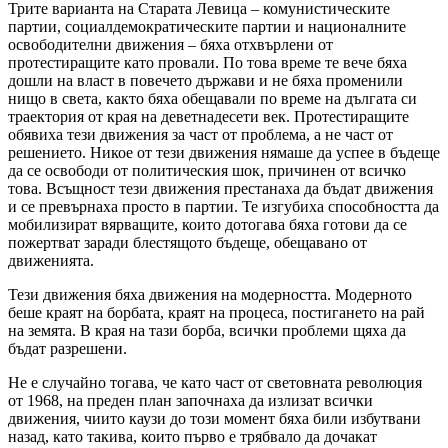
Трите варианта на Старата Левица – комунистическите
партии, социалдемократическите партии и националните
освободителни движения – бяха отхвърлени от
протестиращите като провали. По това време те вече бяха
дошли на власт в повечето държави и не бяха променили
нищо в света, както бяха обещавали по време на дългата си
траектория от края на деветнадесети век. Протестиращите
обявиха тези движения за част от проблема, а не част от
решението. Никое от тези движения нямаше да успее в бъдеще
да се освободи от политическия шок, причинен от всичко
това. Всъщност тези движения престанаха да бъдат движения
и се превърнаха просто в партии. Те изгубиха способността да
мобилизират вярващите, които дотогава бяха готови да се
пожертват заради блестящото бъдеще, обещавано от
движенията.
Тези движения бяха движения на модерността. Модерното
беше краят на борбата, краят на процеса, постигането на рай
на земята. В края на тази борба, всички проблеми щяха да
бъдат разрешени.
Не е случайно тогава, че като част от световната революция
от 1968, на преден план започнаха да излизат всички
движения, чиито каузи до този момент бяха били избутвани
назад, като такива, които първо е трябвало да дочакат