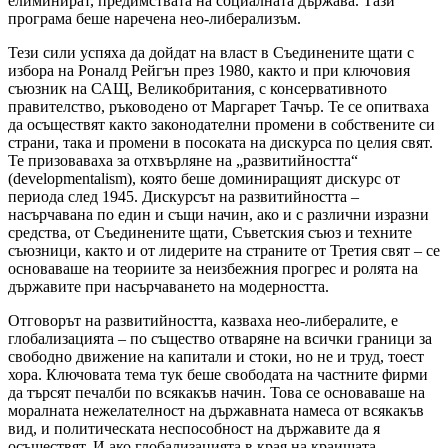
елиминират, предимствата на социалната държава. Тази
програма беше наречена нео-либерализъм.
Тези сили успяха да дойдат на власт в Съединените щати с
избора на Роналд Рейгън през 1980, както и при ключовия
съюзник на САЩ, Великобритания, с консервативното
правителство, ръководено от Маргарет Тачър. Те се опитваха
да осъществят както законодателни промени в собствените си
страни, така и промени в посоката на дискурса по целия свят.
Те призоваваха за отхвърляне на „развитийността“
(developmentalism), която беше доминиращият дискурс от
периода след 1945. Дискурсът на развитийността –
насърчавана по един и същи начин, ако и с различни изразни
средства, от Съединените щати, Съветския съюз и техните
съюзници, както и от лидерите на страните от Третия свят – се
основаваше на теориите за неизбежния прогрес и ролята на
държавите при насърчаването на модерността.
Отговорът на развитийността, казваха нео-либералите, е
глобализацията – по същество отваряне на всички граници за
свободно движение на капитали и стоки, но не и труд, тоест
хора. Ключовата тема тук беше свободата на частните фирми
да търсят печалби по всякакъв начин. Това се основаваше на
моралната нежелателност на държавната намеса от всякакъв
вид, и политическата неспособност на държавите да я
осъществят. И ако глобализацията в края на краищата