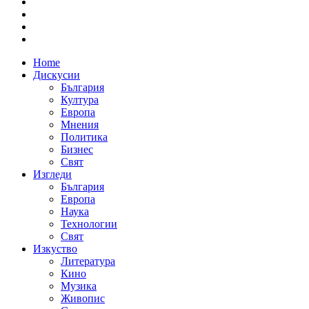
Home
Дискусии
България
Култура
Европа
Мнения
Политика
Бизнес
Свят
Изгледи
България
Европа
Наука
Технологии
Свят
Изкуство
Литература
Кино
Музика
Живопис