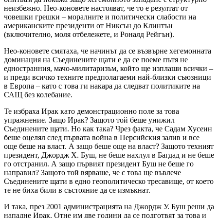
неизбежно. Нео-коновете настояват, че то е резултат от
човешки грешки – моралните и политически слабости на
американските президенти от Никсън до Клинтън
(включително, моля отбележете, и Роналд Рейгън).
Нео-коновете смятаха, че начинът да се възвърне хегемонната
доминация на Съединените щати е да се поеме пътя не
едностранния, мачо-милитаризъм, който ще изплаши всички –
и преди всичко техните предполагаеми най-близки съюзници
в Европа – като с това ги накара да следват политиките на
САЩ без колебание.
Те избраха Ирак като демонстрационно поле за това
упражнение. Защо Ирак? Защото той беше унижил
Съединените щати. Но как така? Чрез факта, че Садам Хусеин
беше оцелял след първата война в Персийския залив и все
още беше на власт. А защо беше още на власт? Защото техният
президент, Джордж Х. Буш, не беше нахлул в Багдад и не беше
го отстранил. А защо първият президент Буш не беше го
направил? Защото той вярваше, че с това ще въвлече
Съединените щати в едно геополитическо тресавище, от което
те не биха били в състояние да се измъкнат.
И така, през 2001 администрацията на Джордж У. Буш реши да
нападне Ирак. Отне им две години да се подготвят за това и