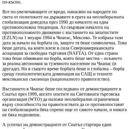
по-късно.
Все по-увеличаващите се вреди, нанасяни на народите по
света от политиките на държавите в ерата на неолибералната
глобализация доведоха през 1990 до началото на една
противоположна тенденция. Аз свързвам началото на
противоположното движение с въстанието на запатистите
(EZLN) на 1 януари 1994 в Чиапас, Мексико. Те избраха тази
дата за начало на борбата си, защото тя беше символична. Това
беше датата, на която влезе в сила Североамериканската
асоциация за свободна търговия (NAFTA). От една страна
това беше обявяване на борба, която беше местна – искането
за реална автономия за туземното население на Чиапас (и
другаде). Но в същото време борбата беше и глобална – борба
срещу геополитическата доминация на САЩ и техните
мексикански съюзници (националното правителство).
Въстанието в Чиапас беше последвано от демонстрациите в
Сиатъл през 1999, когато опитите на Световната търговска
организация (WTO) да наложи неолиберални ограничения
върху способността на правителствата да се противопоставят
на глобализацията бяха спрени още от самото начало, и никога
не бяха подновени.
А успехът на демонстрациите от Сиатъл стартира един