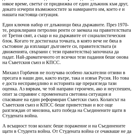
някое време, светът се придвижва от един длъжник към друг,
докато изчерпи възможностите за намирането им, което е и
нашата настояща ситуация.
Един ключов набор от длъжници бяха държавите. През 1970-
те, рециклирани петролни ренти се заемаха на правителствата
от Третия свят, а също и на държавите от социалистическия
блок. Когато те достигнаха точката, в която вече не бяха в
състояние да изплащат дълговете си, правителствата (и
движенията, свързани с тези правителства) започнаха да
падат. Най-драматичното от всички тези падания беше онова
на Съветския съюз и КПСС.
Михаил Горбачов не получава особено ласкателни отзиви в
пресата в наши дни, както вътре, така и извън Русия. Но това
е доста несправедливо и историята ще преразгледа тази
оценка. Аз вярвам, че той направи героичен, ако и неуспешен,
опит за справяне с променената световна ситуация и
спасяване на един реформиран Съветски съюз. Колапсът на
Съветския съюз и КПСС беше приветстван и все още
разглеждан от мнозина, като победа на Съединените щати в
Студената война.
А всъщност този колапс беше поражение и на Съединените
щати в Студента война. От Студената война се очакваше не да