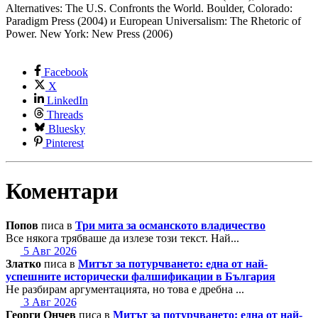
Alternatives: The U.S. Confronts the World. Boulder, Colorado:
Paradigm Press (2004) и European Universalism: The Rhetoric of
Power. New York: New Press (2006)
Facebook
X
LinkedIn
Threads
Bluesky
Pinterest
Коментари
Попов
писа в
Три мита за османското владичество
Все някога трябваше да излезе този текст. Най...
5 Авг 2026
Златко
писа в
Митът за потурчването: една от най-
успешните исторически фалшификации в България
Не разбирам аргументацията, но това е дребна ...
3 Авг 2026
Георги Ончев
писа в
Митът за потурчването: една от най-