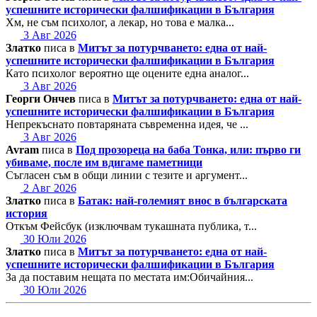
успешните исторически фалшификации в България
Хм, не съм психолог, а лекар, но това е малка...
3 Авг 2026
Златко
писа в
Митът за потурчването: една от най-
успешните исторически фалшификации в България
Като психолог вероятно ще оцените една аналог...
3 Авг 2026
Георги Ончев
писа в
Митът за потурчването: една от най-
успешните исторически фалшификации в България
Непрекъснато повтаряната съвременна идея, че ...
3 Авг 2026
Avram
писа в
Под прозореца на баба Тонка, или: първо ги
убиваме, после им вдигаме паметници
Съгласен съм в общи линии с тезите и аргумент...
2 Авг 2026
Златко
писа в
Батак: най-големият внос в българската
история
Откъм Фейсбук (изключвам тукашната публика, т...
30 Юли 2026
Златко
писа в
Митът за потурчването: една от най-
успешните исторически фалшификации в България
За да поставим нещата по местата им:Обичайния...
30 Юли 2026