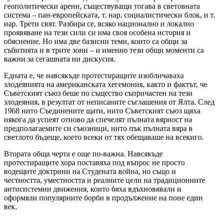
геополитически арени, съществуващи тогава в световната
система – пан-европейската, т. нар. социалистически блок, и т.
нар. Трети свят. Разбира се, всяко национално и локално
проявяване на тези сили си има своя особена история и
обяснение. Но има две базисни теми, които са общи за
събитията и в трите зони – и именно тези общи моменти са
важни за сегашната ни дискусия.
Едната е, че навсякъде протестиращите изобличаваха
злодеянията на американската хегемония, както и фактът, че
Съветският съюз беше по същество съпричастен на тези
злодеяния, в резултат от неписаните съглашения от Ялта. След
1968 нито Съединените щати, нито Съветският съюз щяха
някога да успеят отново да спечелят пълната вярност на
предполагаемите си съюзници, нито пък пълната вяра в
светлото бъдеще, което всеки от тях обещаваше на всекиго.
Втората обща черта е още по-важна. Навсякъде
протестиращите хора поставяха под въпрос не просто
водещите доктрини на Студената война, но също и
честността, уместността и реалните цели на традиционните
антисистемни движения, които бяха вдъхновявали и
оформяли популярните борби в продължение на поне един
век.