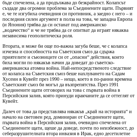
бъде спечелена, а да продължава до безкрайност. Колапсът
създаде два огромни проблема за Съединените щати. Първият
е, че те изгубиха очевидния си противник, а заедно с него – и
последния силен аргумент в полза на това, че западна Европа
(и Япония) трябва да си останат под американско
„водачество“ и че не трябва да се опитват да играят някаква
независима геополитическа роля.
Втората, и може би още по-важна загуба беше, че с колапса
изчезна и способността на Съветския съюз да сдържа
приятелите и съюзниците си от „опасни“ действия, които
биха могли по някакъв начин да доведат до съветско-
американска атомна война. Най-непосредственото следствие
от колапса на Съветския съюз беше нахлуването на Садам
Хусеин в Кувейт през 1990 – нещо, което в по-ранни времена
Съветският съюз би могъл да възпрепятства. През 1991
Съединените щати отговорих на това с първата война в
Персийския залив, която принуди иракчаните да се оттеглят от
Кувейт.
Далеч от това да представлява някакъв „край на историята“ и
начало на световен ред, доминиран от Съединените щати,
първата война в Персийския залив, очевидно спечелена от
Съединените щати, щеше да доведе, почти по неизбежност, до
себеразрушителната втора инвазия в Ирак, едно десетилетие