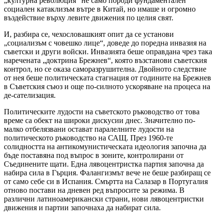
„културна революция“ не само породи фундаментален
социален катаклизъм вътре в Китай, но имаше и огромно
въздействие върху левите движения по целия свят.
И, разбира се, чехословашкият опит да се установи
„социализъм с човешко лице“, доведе до поредна инвазия на
съветски и други войски. Инвазията беше оправдана чрез така
наречената „доктрина Брежнев“, която възстанови съветския
контрол, но се оказа саморазрушителна. Двойното следствие
от нея беше политическата стагнация от годините на Брежнев
в Съветския съюз и още по-силното ускоряване на процеса на
де-сателизация.
Политическите лудости на съветското ръководство от това
време са обект на широки дискусии днес. Значително по-
малко отбелязвани остават паралелните лудости на
политическото ръководство на САЩ. През 1960-те
солидността на антикомунистическата идеология започна да
бъде поставяна под въпрос в зоните, контролирани от
Съединените щати. Една лявоцентристка партия започна да
набира сила в Гърция. Фалангизмът вече не беше разбиращ се
от само себе си в Испания. Смъртта на Салазар в Португалия
отново постави на дневен ред въпросите за режима. В
различни латиноамерикански страни, нови лявоцентристки
движения и партии започнаха да набират сила.