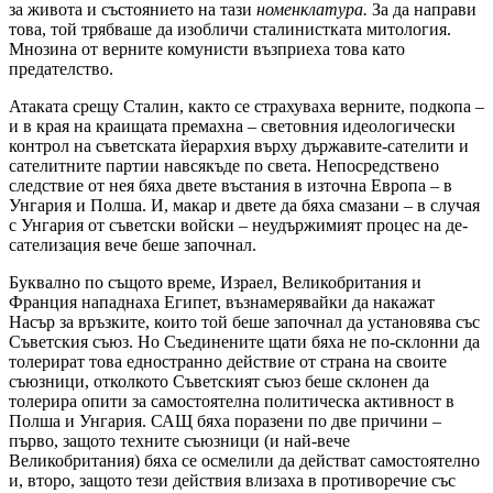
за живота и състоянието на тази
номенклатура.
За да направи
това, той трябваше да изобличи сталинистката митология.
Мнозина от верните комунисти възприеха това като
предателство.
Атаката срещу Сталин, както се страхуваха верните, подкопа –
и в края на краищата премахна – световния идеологически
контрол на съветската йерархия върху държавите-сателити и
сателитните партии навсякъде по света. Непосредствено
следствие от нея бяха двете въстания в източна Европа – в
Унгария и Полша. И, макар и двете да бяха смазани – в случая
с Унгария от съветски войски – неудържимият процес на де-
сателизация вече беше започнал.
Буквално по същото време, Израел, Великобритания и
Франция нападнаха Египет, възнамерявайки да накажат
Насър за връзките, които той беше започнал да установява със
Съветския съюз. Но Съединените щати бяха не по-склонни да
толерират това едностранно действие от страна на своите
съюзници, отколкото Съветският съюз беше склонен да
толерира опити за самостоятелна политическа активност в
Полша и Унгария. САЩ бяха поразени по две причини –
първо, защото техните съюзници (и най-вече
Великобритания) бяха се осмелили да действат самостоятелно
и, второ, защото тези действия влизаха в противоречие със