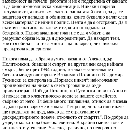
възможност да печели, работата й не е подкрепена от каквато
и да било икономическа компенсация. Никакви пари за
пътуванията, а по-голяма част от заплатата й отива, за да се
защитава от нападки и обвинения, които буквално валят след
всеки материал с нейния подпис. Целта е да я отстранят. Да я
съсипят с натиска на клеветите, които продължават
безкрайно. Първоначалният план не е да я убият, а да
разрушат образа й, за да я дискредитират. Да накарат тези,
които я обичат – а те са много – да повярват, че е някаква
превъртяла кариеристка.
Никога няма да забравя думите, казани от Александър
Политковски, бившия й съпруг, на другия ден след нейната
смърт: „Беше през 1994 година, тогава се занимаваше с
битката между олигарсите Владимир Потанин и Владимир
Гусински за контрола на „Норилск никел“: най-големият
производител на никел в света трябваше да бъде
приватизиран. Победи Потанин, но Гусински повика Анна и
й показа едно клеветническо досие за нашето семейство,
събрано от него. Тя беше много изплашена, отидох да я взема
и дълго разговаряхме в колата. Там реши, че така или иначе
ще продължи напред, макар да се страхуваше от
дискредитирането повече, отколкото от смъртта“. По-добре да
умре, отколкото да бъде оклеветена. В крайна сметка това е
истинското утешение. Ужасно, трагично, но невероятно