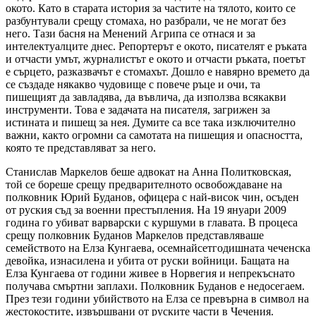
окото. Като в старата история за частите на тялото, които се
разбунтували срещу стомаха, но разбрали, че не могат без
него. Тази басня на Менений Агрипа се отнася и за
интелектуалците днес. Репортерът е окото, писателят е ръката
и отчасти умът, журналистът е окото и отчасти ръката, поетът
е сърцето, разказвачът е стомахът. Дошло е навярно времето да
се създаде някакво чудовище с повече ръце и очи, та
пишещият да завладява, да въвлича, да използва всякакви
инструменти. Това е задачата на писателя, загрижен за
истината и пишещ за нея. Думите са все така изключително
важни, както огромни са самотата на пишещия и опасността,
която те представляват за него.
Станислав Маркелов беше адвокат на Анна Политковская,
той се бореше срещу предварителното освобождаване на
полковник Юрий Буданов, офицера с най-висок чин, осъден
от руския съд за военни престъпления. На 19 януари 2009
година го убиват варварски с куршуми в главата. В процеса
срещу полковник Буданов Маркелов представляваше
семейството на Елза Кунгаева, осемнайсетгодишната чеченска
девойка, изнасилена и убита от руски войници. Бащата на
Елза Кунгаева от години живее в Норвегия и непрекъснато
получава смъртни заплахи. Полковник Буданов е недосегаем.
През тези години убийс­твото на Елза се превърна в символ на
жестокостите, извършвани от руските части в Чечения.