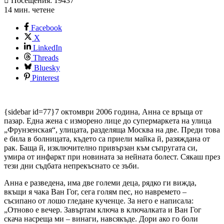
Посещения: 19437
14 мин. четене
Facebook
X
LinkedIn
Threads
Bluesky
Pinterest
{sidebar id=77}7 октомври 2006 година, Анна се връща от
пазар. Една жена с изморено лице до супермаркета на улица
„Фрун­зенская“, улицата, разделяща Москва на две. Пре­ди това
е била в болницата, където са приели майка й, разяждана от
рак. Баща й, изключително при­вър­зан към съпругата си,
умира от инфаркт при нови­на­та за нейната болест. Сякаш през
тези дни съдбата неп­рекъснато се зъби.
Анна е разведена, има две големи деца, рядко ги виж­да,
вкъщи я чака Ван Гог, сега голям пес, но навре­мето –
съсипано от лошо гледане кученце. За него е на­писала:
„Отново е вечер. Завъртам ключа в ключалката и Ван Гог
скача насреща ми – винаги, нав­сякъде. Дори ако го боли