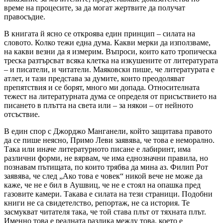
време на процесите, за да могат жертвите да получат
правосъдие.
В книгата й ясно се откроява един принцип – силата на
словото. Колко тежи една дума. Какви мерки да използваме,
на какви везни да я измерим. Въпроси, които като тропическа
треска разтърсват всяка клетка на изкушените от литературата
– и писатели, и читатели. Маяковски пише, че литературата е
атлет, и тази представа за думите, които преодоляват
препятствия и се борят, много ми допада. Относителната
тежест на литературната дума се определя от присъствието на
писането в плътта на света или – за някои – от нейното
отсъствие.
В един спор с Джорджо Манганели, който защитава правото
да се пише неясно, Примо Леви заявява, че това е неморално.
Така или иначе литературното писане е лабиринт, има
различни форми, не вярвам, че има еднозначни правила, но
познавам пътищата, по които трябва да мина аз. Филип Рот
заявява, че след „Ако това е човек“ никой вече не може да
каже, че не е бил в Аушвиц, че не е стоял на опашка пред
газовите камери. Такава е силата на тези страници. Подобни
книги не са свидетелство, репортаж, не са история. Те
засмукват читателя така, че той става плът от тяхната плът.
Именно това е реалната разлика между това, което е