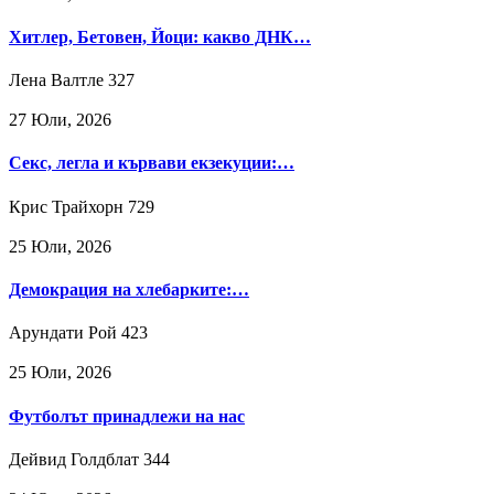
Хитлер, Бетовен, Йоци: какво ДНК…
Лена Валтле
327
27 Юли, 2026
Секс, легла и кървави екзекуции:…
Крис Трайхорн
729
25 Юли, 2026
Демокрация на хлебарките:…
Арундати Рой
423
25 Юли, 2026
Футболът принадлежи на нас
Дейвид Голдблат
344