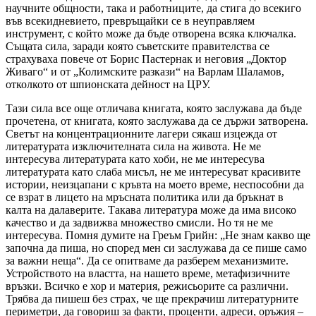
научните общности, така и работниците, да стига до всекиго
във всекидневието, превръщайки се в неуправляем
инструмент, с който може да бъде отворена всяка ключалка.
Същата сила, заради която съветските правителства се
страхуваха повече от Борис Пастернак и неговия „Доктор
Живаго“ и от „Колимските разкази“ на Варлам Шаламов,
отколкото от шпионската дейност на ЦРУ.
Тази сила все още отличава книгата, която заслужава да бъде
прочетена, от книгата, която заслужава да се държи затворена.
Светът на концентрационните лагери сякаш изцежда от
литературата изключителната сила на живота. Не ме
интересува литературата като хоби, не ме интересува
литературата като слаба мисъл, не ме интересуват красивите
истории, неизцапани с кръвта на моето време, неспособни да
се взрат в лицето на мръсната политика или да бръкнат в
калта на далаверите. Такава литература може да има високо
качество и да задвижва множество смисли. Но тя не ме
интересува. Помня думите на Греъм Грийн: „Не знам какво ще
започна да пиша, но според мен си заслужава да се пише само
за важни неща“. Да се опитваме да разберем механизмите.
Устройството на властта, на нашето време, метафизичните
връзки. Всичко е хор и материя, режисьорите са различни.
Трябва да пишеш без страх, че ще прекрачиш литературните
периметри, да говориш за факти, проценти, адреси, оръжия –