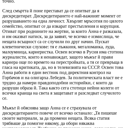
точно.
След смъртта й поне престават да се опитват да я
дискредитират. Дискредитирането е най-важният момент от
разрушаването на една личност. Хвърлят мръсотия по цялото
семейство, опитват се да изкарат престъпления и корупция.
Отиват при роднините на жертви, за които Анна е разказала,
и им оказват натиск, за да заявят, че всичко е измислица, че
нещата всъщност са се случили по друг начин. Пускат
клеветнически слухове: тя е лъжкиня, мегаломанка, луда,
малоумница, кариеристка. Освен всичко в Русия има стотина
журналисти, които я ненавиждат, защото мъжът й прави
кариера още по времето на перестройката, а тя се превръща в
гласа на критиката, да, но в телевизията на СССР. Освен това
Анна работи в един вестник под директния контрол на
Горбачов и на олигарха Лебедев. За политическата власт не е
трудно да намери правдоподобни историйки, с които да
разруши образа й. Така както сега стотици нейни колеги от
всички краища на света я защитават и разследват случилото
се.
Мъжът й обяснява защо Анна се е страхувала от
дискредитирането повече от всичко останало: „Тя пишеше
своите материали, за да промени нещата. Всяка статия
трябваше да помогне някому, да обори някаква