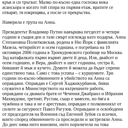
кръв и си тръгват. Малко по-късно една госпожа вика
асансьора и когато той спира на първия етаж, вратите се
отварят, тя изкрещява, а после се прекръс­тва.
Намерила е трупа на Анна.
Президентът Владимир Путин навършва петдесет и четири
години в същия ден и тази смърт изглежда като подарък. Анна
Степановна Политковская, родена в Ню Йорк с фамилията
Мазела, четирийсет и осем годишна, е погребана на 10
октомври 2006 година в Троекуровското гробище на Москва.
Зад катафалката първи вървят двете й деца, Иля, двайсет и
осем годишен, и Вера, двайсет и шест годишна, сестра й,
бившият й мъж и кучето. Думите й можеха да бъдат спрени
единствено така. Само с това успяха – с куршумите. Три
години по-късно обвинените в убийството на Анна са
оправдани. Оправдан е Сергей Хаджикурбанов, бивш
служител в Министерството на вътрешните работи,
оправдани са двамата братя от Чечения Джабраил и Ибрахим
Махмудови, третият, Рустам, също е замесен, но бяга в
чужбина и така и не е арестуван, оправдан е полковникът от
силите за сигурност Павел Рагузов. Оправдани и освободени
от председателя на Военния съд Евгений Зубов са всички,
които според обвинението са проследили и застреляли Анна.
До днес няма нито виновни, нито поръчители на това