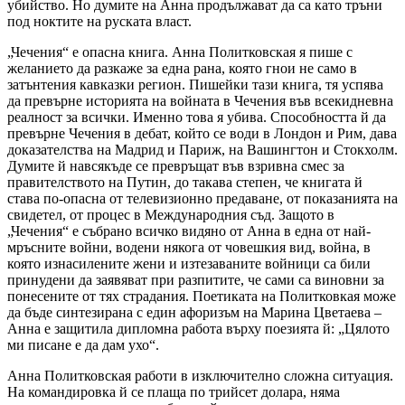
убийство. Но думите на Анна продължават да са като тръни
под ноктите на руската власт.
„Чечения“ е опасна книга. Анна Политковская я пише с
желанието да разкаже за една рана, която гнои не само в
затънтения кавказки регион. Пишейки тази книга, тя успява
да превърне историята на войната в Чечения във всекидневна
реалност за всички. Именно това я убива. Способността й да
превърне Чечения в дебат, който се води в Лондон и Рим, дава
доказателства на Мадрид и Париж, на Вашингтон и Стокхолм.
Думите й навсякъде се превръщат във взривна смес за
правителството на Путин, до такава степен, че книгата й
става по-опасна от телевизионно предаване, от показанията на
свидетел, от процес в Международния съд. Защото в
„Чечения“ е събрано всичко видяно от Анна в една от най-
мръсните войни, водени някога от човешкия вид, война, в
която изнасилените жени и изтезаваните войници са били
принудени да заявяват при разпитите, че сами са виновни за
понесените от тях страдания. Поетиката на Политковкая може
да бъде синтезирана с един афоризъм на Марина Цветаева –
Анна е защитила дипломна работа върху поезията й: „Цялото
ми писане е да дам ухо“.
Анна Политковская работи в изключително сложна ситуация.
На командировка й се плаща по трийсет долара, няма