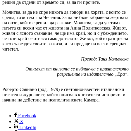
решил да отдели от времето си, за да ги прочете.
Молитва, за да не спре никога да говори на хората, с които се
среща, този текст за Чечения. За да не бъде забравена жертвата
на онзи, който е решил да разкаже. Молитва, за да усетим с
плътта си всеки час от живота на Анна Политковская. Живот,
живян с ясното съзнание, че ще има край, но и с убеждението,
че този край се отнася само до тялото. Живот, който разпръсна
като съзвездия своите разкази, и ги предаде на всеки срещнат
читател.
Превод: Таня Кольовска
Откъсът от книгата се публикува с приятелското
разрешение на издателство „Ера“.
Роберто Савиано (род. 1979) е световноизвестен италиански
писател и журналист, който описва в книгите си историята и
начина на действие на неаполитанската Камора.
Facebook
X
LinkedIn