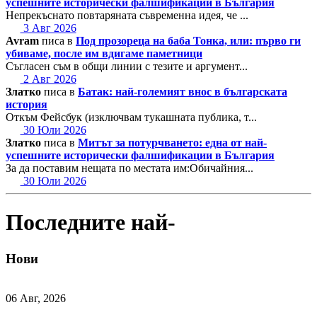
успешните исторически фалшификации в България
Непрекъснато повтаряната съвременна идея, че ...
3 Авг 2026
Avram
писа в
Под прозореца на баба Тонка, или: първо ги
убиваме, после им вдигаме паметници
Съгласен съм в общи линии с тезите и аргумент...
2 Авг 2026
Златко
писа в
Батак: най-големият внос в българската
история
Откъм Фейсбук (изключвам тукашната публика, т...
30 Юли 2026
Златко
писа в
Митът за потурчването: една от най-
успешните исторически фалшификации в България
За да поставим нещата по местата им:Обичайния...
30 Юли 2026
Последните най-
Нови
06 Авг, 2026