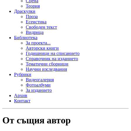
Сцена
Теория
Драскулки
Проза
Есеистика
Свободен текст
Видрица
Библиотека
За проекта...
Авторски книги
Годишници на списанието
Справочник на изданието
Тематични сборници
Научни изследвания
Рубрики
Видеогалерия
Фотоалбуми
За изданието
Архив
Контакт
От същия автор