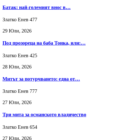
Батак: най-големият внос в…
Златко Енев
477
29 Юли, 2026
Под прозореца на баба Тонка, или:…
Златко Енев
425
28 Юли, 2026
Митът за потурчването: една от…
Златко Енев
777
27 Юли, 2026
Три мита за османското владичество
Златко Енев
654
27 Юли, 2026