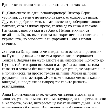
Единствено нейните книги и статии я защитаваха.
В „Спомените на един революционер“ Виктор Серж
уточнява: „За мен е по-важно да кажа, отколкото да пиша.
Други, по-добри от мен, могат писмено да обединят словото и
фактите, сега аз нямам време, трябва да го кажа и толкова“.
Изглежда същото важи и за Анна. Нейните книги са
незабавни, бързи, имат силата на откритието, на новината, на
укриваната, но оповестена информация. Това я прави
значима.
„За тези на Запад, които ме виждат като основен противник
на Путин, ще кажа – аз не съм противник, а журналист.
Толкова. Задачата на журналиста е да информира. Колкото до
Путин, той ги върши всякакви и аз трябва да пиша за това“ –
казва тя и заявява без каквото и да е увъртане, че задачата й не
е политическа, тя просто трябва да пише. Мрази да прави
редакционни коментари: „Не е важно какво мисля, а какво
виждам“, и продължава напред със своите разкази-
разследвания.
Анна Политковская знае, че само читателите могат да я
защитят, участва в множество международни конгреси, наясно
е, че хората, очите, интересът ще пазят нейните думи. Те са
единствената й охрана. Инструменти са й репортажите и