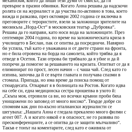
механизъм, който да лиши тези думи от смисъл, да ги
превърне в празни обвивки. Когато Анна решава да надскочи
ролята си на журналист и да участва по-активно в това, което
вижда и разказва, през октомври 2002 година се включва в
преговорите с терористите, взели за заложници зрителите на
мюзикъла „Норд-Ост“ в московския театър „Дубровка“.
Решава да го направи, като носи вода на заложниците. През
септември 2004 година, по време на заложническата криза в
училището в Беслан, пак се опитва да посредничи. Навярно
би успяла, тъй като е уважавана и от двете страни на фронта,
но е била отровена на борда на самолета, който трябва да я
отведе в Осетия. Тази отрова би трябвало да я убие и да й
попречи да помогне за решаването на кризата. Опитват се да я
елиминират по прост, лесен начин – с чаша чай. След като го
изпива, започва да й се върти главата и получава спазми в
стомаха. Припада, но има време да поиска помощ от
стюардесата. Откарват я в болницата на Ростов. Когато идва
на себе си, една медицинска сестра прошепва в ухото й:
„Скъпа моя, отровили са ви, но всички кръвни проби бяха
унищожени по заповед от много високо“. Твърде добре си
спомням как дни по-късно италиански журналисти се
шегуваха: „Нашата Анна е гледала прекалено много филми с
агент 007. А и когато някой е в опасност, не го развява по
пресконференциите, а се опитва да се защити мълчаливо“.
Такъв е тонът на коментарите, след като е оживяла от