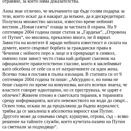
отравяне, за което няма доказателства.
Анна знае отлично, че мълчанието ще бъде голям подарък за
тези, които искат да я накарат да млъкне, да я дискредитират.
Получила множество заплахи, известно време нейният
вестник „Новая газета“ плаща за частната й охрана. На 9
септември 2004 година пише статия за „Гардиън“, „Отровена
от Путин“, но мнозина, прекалено много, не й вярват.
Завистта на колегите й заради нейната известност и силата на
думите, които свързват борбата за граждански права в
Чечения с нейното перо и лице и я превръщат в символ,
именно тази завист често става най-добрият съюзник на
официалните правителствени гласове, които я заклеймяват
като обсебена от себе си и от натрапчивите си идеи жена.
Всичко това я поставя в пълна изолация. В статията си от 9
септември 2004 година тя пише: „Абсурдно е, но нима не
беше същото по време на комунизма, когато всички знаеха, че
властите говорят идиотщини, но се преструваха, че царят е
облечен? Живеем отново в съветската тирания, в тиранията
срещу информацията, когато невежеството ни води до смърт...
Освен това, искаш ли да продължиш да бъдеш журналист,
трябва да се закълнеш в абсолютна вярност към Путин.
Другото може да означава смърт, куршуми, отрова, съд – всяко
решение на тайните служби, което кучетата-пазачи на Путин
са сметнали за подходящо“.