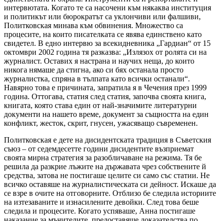
интервютата. Когато те са насочени към някаква институция
и политикът или бюрократът са уклончиви или фалшиви,
Политковская минава към обвинения. Множество са
процесите, на които писателката се явява единствено като
свидетел. В едно интервю за всекидневника „Гардиан“ от 15
октомври 2002 година тя разказва: „Излязох от ролята си на
журналист. Оставих я настрана и научих неща, до които
никога нямаше да стигна, ако си бях останала просто
журналистка, спряна в тълпата като всички останали“.
Навярно това е причината, запратила я в Чечения през 1999
година. Оттогава, статия след статия, започва своята книга,
книгата, която става един от най-значимите литературни
документи на нашето време, документ за същността на един
конфликт, жесток, скрит, гнусен, ужасяващо съвременен.
Политковская е дете на дисидентската традиция в Съветския
съюз – от седемдесетте години дисидентите възприемат
своята мирна стратегия за разобличаване на режима. Тя бе
решила да разкрие лъжите на държавата чрез собствените й
средства, затова не постигаше целите си само със статии. Не
всичко оставяше на журналистическата си дейност. Искаше да
се взре в очите на отговорните. Отблизо бе следила историите
на изтезаваните и изнасилените девойки. След това беше
следила и процесите. Когато успяваше, Анна постигаше
наказание за мъчителите, предоставяше доказателства по