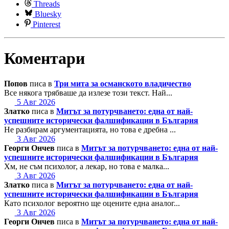
Threads
Bluesky
Pinterest
Коментари
Попов
писа в
Три мита за османското владичество
Все някога трябваше да излезе този текст. Най...
5 Авг 2026
Златко
писа в
Митът за потурчването: една от най-
успешните исторически фалшификации в България
Не разбирам аргументацията, но това е дребна ...
3 Авг 2026
Георги Ончев
писа в
Митът за потурчването: една от най-
успешните исторически фалшификации в България
Хм, не съм психолог, а лекар, но това е малка...
3 Авг 2026
Златко
писа в
Митът за потурчването: една от най-
успешните исторически фалшификации в България
Като психолог вероятно ще оцените една аналог...
3 Авг 2026
Георги Ончев
писа в
Митът за потурчването: една от най-