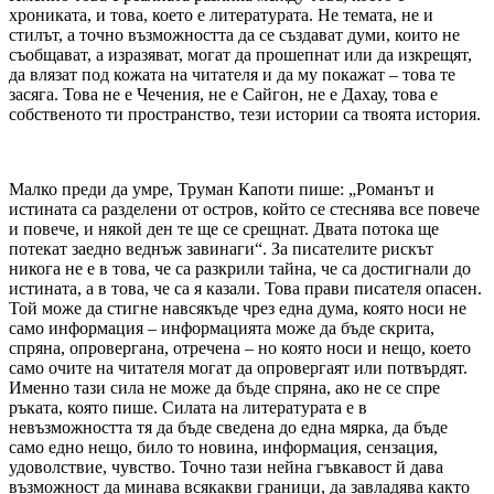
хрониката, и това, което е литературата. Не темата, не и
стилът, а точно възможността да се създават думи, които не
съобщават, а изразяват, могат да прошепнат или да изкрещят,
да влязат под кожата на читателя и да му покажат – това те
засяга. Това не е Чечения, не е Сайгон, не е Дахау, това е
собственото ти пространство, тези истории са твоята история.
Малко преди да умре, Труман Капоти пише: „Романът и
истината са разделени от остров, който се стеснява все повече
и повече, и някой ден те ще се срещнат. Двата потока ще
потекат заедно веднъж завинаги“. За писателите рискът
никога не е в това, че са разкрили тайна, че са достигнали до
истината, а в това, че са я казали. Това прави писателя опасен.
Той може да стигне навсякъде чрез една дума, която носи не
само информация – информацията може да бъде скрита,
спряна, опровергана, отречена – но която носи и нещо, което
само очите на читателя могат да опровергаят или потвърдят.
Именно тази сила не може да бъде спряна, ако не се спре
ръката, която пише. Силата на литературата е в
невъзможността тя да бъде сведена до една мярка, да бъде
само едно нещо, било то новина, информация, сензация,
удоволствие, чувство. Точно тази нейна гъвкавост й дава
възможност да минава всякакви граници, да завладява както