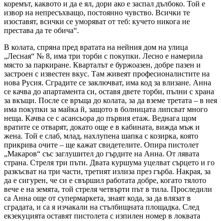
коремът, каквото и да е ял, дори ако е заспал дълбоко. Той е
извор на непресъх­ващо, постоянно чувство. Всички те
изоставят, всички се уморяват от теб: кучето никога не
престава да те обича“.
В колата, спряна пред вратата на нейния дом на улица
„Лесная“ № 8, има три торби с покупки. Лесно е намерила
място за паркиране. Кварталът е буржоазен, добре пазен и
застроен с известен вкус. Там живеят професионалистите на
нова Русия. Сградите се заключват, има код за влизане. Анна
се качва до апартамента си, оставя двете торби, пълни с храна
за вкъщи. После се връща до колата, за да вземе третата – в нея
има покупки за майка й, защото в болницата липсват много
неща. Качва се с асансьора до първия етаж. Веднага щом
вратите се отварят, докато още е в кабината, вижда мъж и
жена. Той е слаб, млад, нахлупена шапка с козирка, която
прикрива очите – ще кажат свидетелите. Опира пистолет
„Макаров“ със заглушител до гърдите на Анна. От лявата
страна. Стреля три пъти. Двата куршума уцелват сърцето и го
разкъсват на три части, третият излиза през гърба. Накрая, за
да е сигурен, че си е свършил работата добре, когато тялото
вече е на земята, той стреля четвърти път в тила. Проследили
са Анна още от супермаркета, знаят кода, за да влязат в
сградата, и са я изчакали на стълбищната площадка. След
екзекуцията оставят пистолета с изпилен номер в локвата