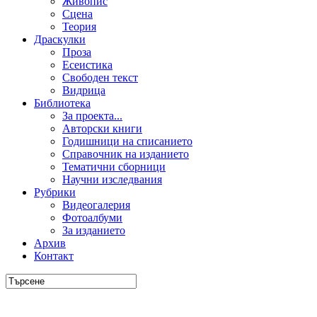
Живопис
Сцена
Теория
Драскулки
Проза
Есеистика
Свободен текст
Видрица
Библиотека
За проекта...
Авторски книги
Годишници на списанието
Справочник на изданието
Тематични сборници
Научни изследвания
Рубрики
Видеогалерия
Фотоалбуми
За изданието
Архив
Контакт