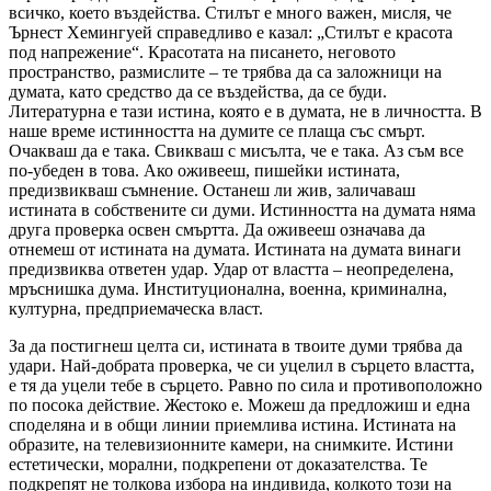
всичко, което въздейства. Стилът е много важен, мисля, че
Ърнест Хемингуей справедливо е казал: „Стилът е красота
под напрежение“. Красотата на писането, неговото
пространство, размислите – те трябва да са заложници на
думата, като средство да се въздейства, да се буди.
Литературна е тази истина, която е в думата, не в личността. В
наше време истинността на думите се плаща със смърт.
Очакваш да е така. Свикваш с мисълта, че е така. Аз съм все
по-убеден в това. Ако оживееш, пишейки истината,
предизвикваш съмнение. Останеш ли жив, заличаваш
истината в собствените си думи. Истинността на думата няма
друга проверка освен смъртта. Да оживееш означава да
отнемеш от истината на думата. Истината на думата винаги
предизвиква ответен удар. Удар от властта – неопределена,
мръснишка дума. Институционална, военна, криминална,
културна, предприемаческа власт.
За да постигнеш целта си, истината в твоите думи трябва да
удари. Най-добрата проверка, че си уцелил в сърцето властта,
е тя да уцели тебе в сърцето. Равно по сила и противоположно
по посока действие. Жестоко е. Можеш да предложиш и една
споделяна и в общи линии приемлива истина. Истината на
образите, на телевизионните камери, на снимките. Истини
естетичес­ки, морални, подкрепени от доказателства. Те
подкрепят не толкова избора на индивида, колкото този на