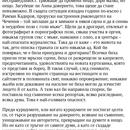
несправедливост. Трябваше да промени нещо, дори малко, но
нещо. Загубеше ли Анна доверието, това щеше да стане
невъзможно. В същата ситуация изпадна години по-късно с
Рамзан Кадиров, проруски настроения ръководител на
Чечения – той заплаши да я замъкне в някоя сауна и да я снима
в неудобни пози с голи мъже“. Щели да я дрогират, отвлекат и
фотографират в порнографски пози, сякаш участва в оргия,
някакъв групов секс с мъже, намазани с олио, а в центъра –
най-опасната журналистка. Така да се каже – ето живота на
тая, дето описва страната си като някакъв ад. Кой би
повярвал, че е била принудена и дрогирана? Всички биха
приели тези мръсни сцени, биха се разкрещели за капризите,
предпочитанията, удоволствията на новата куртизанка, която
се представя за борец. В такъв случай, след снимките,
изстреляни по първите страници на вестниците и по
сайтовете в половината свят, никакво опровержение, никакви
жалби или доказване на насилие не биха могли да изчистят
лицето й от калта. А тази кал би направила спорни, би
поставила под съмнение всеки репортаж, всяко разследване,
всяка дума. Това е най-голямата опасност.
Преди куршумите, или когато куршумите не пос­тигат целта
си, се търси разрушаване на доверието, всяване на съмнение,
унищожаване на авторитета, превръщане на думите в нищо.
Но не като се тръгне от самите думи, а като се създаде