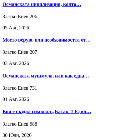
Османската цивилизация, която…
Златко Енев
206
05 Авг, 2026
Моето верую, или необходимостта от…
Златко Енев
207
03 Авг, 2026
Османската мушмула, или как една…
Златко Енев
731
01 Авг, 2026
Кой е създал символа „Батак“? Един…
Златко Енев
588
30 Юли, 2026