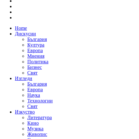
Home
Дискусии
България
Култура
Европа
Мнения
Политика
Бизнес
Свят
Изгледи
България
Европа
Наука
Технологии
Свят
Изкуство
Литература
Кино
Музика
Живопис