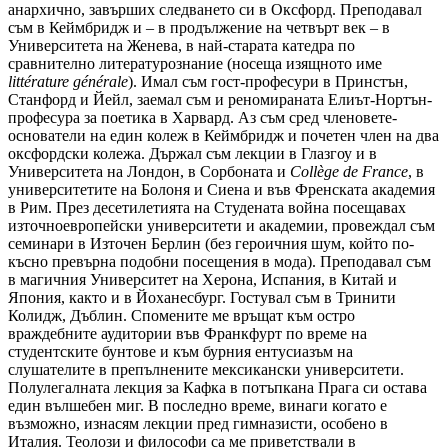
анархично, завърших следването си в Оксфорд. Преподавал
съм в Кеймбридж и – в продължение на четвърт век – в
Университета на Женева, в най-старата катедра по
сравнително литературознание (носеща изящното име
littérature générale
). Имал съм гост-професури в Принстън,
Станфорд и Йейл, заемал съм и реномираната Елиът-Нортън-
професура за поетика в Харвард. Аз съм сред членовете-
основатели на един колеж в Кеймбридж и почетен член на два
оксфордски колежа. Държал съм лекции в Глазгоу и в
Университета на Лондон, в Сорбоната и
Collège de France
, в
университетите на Болоня и Сиена и във Френската академия
в Рим. През десетилетията на Студената война посещавах
източноевропейски университети и академии, провеждал съм
семинари в Източен Берлин (без героичния шум, който по-
късно превърна подобни посещения в мода). Преподавал съм
в магичния Университет на Херона, Испания, в Китай и
Япония, както и в Йоханесбург. Гостувал съм в Тринити
Колидж, Дъблин. Спомените ме връщат към остро
враждебните аудитории във Франкфурт по време на
студентските бунтове и към бурния ентусиазъм на
слушателите в препълнените мексикански университети.
Полулегалната лекция за Кафка в потъпкана Прага си остава
един вълшебен миг. В последно време, винаги когато е
възможно, изнасям лекции пред гимназисти, особено в
Италия. Теолози и философи са ме приветствали в