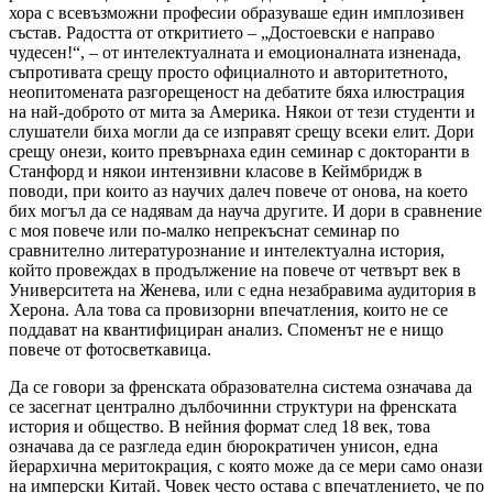
хора с всевъзможни професии образуваше един имплозивен
състав. Радостта от откритието – „Достоевски е направо
чудесен!“, – от интелектуалната и емоционалната изненада,
съпротивата срещу просто официалното и авторитетното,
неопитомената разгорещеност на дебатите бяха илюстрация
на най-доброто от мита за Америка. Някои от тези студенти и
слушатели биха могли да се изправят срещу всеки елит. Дори
срещу онези, които превърнаха един семинар с докторанти в
Станфорд и някои интензивни класове в Кеймбридж в
поводи, при които аз научих далеч повече от онова, на което
бих могъл да се надявам да науча другите. И дори в сравнение
с моя повече или по-малко непрекъснат семинар по
сравнително литературознание и интелектуална история,
който провеждах в продължение на повече от четвърт век в
Университета на Женева, или с една незабравима аудитория в
Херона. Ала това са провизорни впечатления, които не се
поддават на квантифициран анализ. Споменът не е нищо
повече от фотосветкавица.
Да се говори за френската образователна система означава да
се засегнат централно дълбочинни структури на френската
история и общество. В нейния формат след 18 век, това
означава да се разгледа един бюрократичен унисон, една
йерархична меритокрация, с която може да се мери само онази
на имперски Китай. Човек често остава с впечатлението, че по