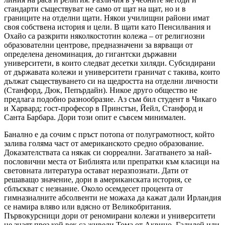
стандарти съществуват не само от щат на щат, но и в
границите на отделни щати. Някои училищни райони имат
своя собствена история и цели. В щати като Пенсилвания и
Охайо са разкрити няколкостотин колежа – от религиозни
образователни центрове, предназначени за вярващи от
определена деноминация, до гигантски държавни
университети, в които следват десетки хиляди. Субсидирани
от държавата колежи и университети граничат с такива, които
дължат съществуването си на щедростта на отделни личности
(Станфорд, Дюк, Пепърдайн). Никое друго общество не
предлага подобно разнообразие. Аз съм бил студент в Чикаго
и Харвард; гост-професор в Принстън, Йейл, Станфорд и
Санта Барбара. Дори този опит е съвсем минимален.
Банално е да сочим с пръст потопа от полуграмотност, който
залива голяма част от американското средно образование.
Доказателствата са някак си сюрреални. Загатването за най-
пословични места от Библията или препратки към класици на
световната литература остават неразпознати. Дати от
решаващо значение, дори в американската история, се
сблъскват с незнание. Около осемдесет процента от
гимназиалните абсолвенти не можаха да кажат дали Ирландия
се намира вляво или вдясно от Великобритания.
Първокурсници дори от реномирани колежи и университети
не знаят през кой век са живели Тома от Аквино, Галилей или