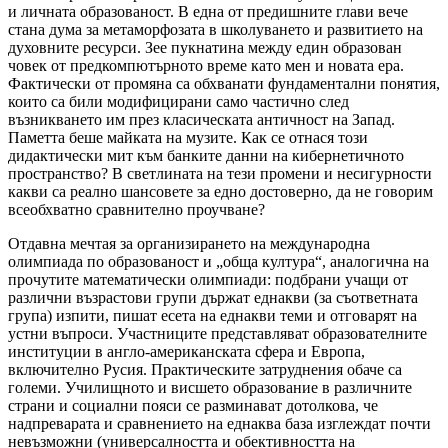
и личната образованост. В една от предишните глави вече
стана дума за метаморфозата в школуването и развитието на
духовните ресурси. Зее пукнатина между един образован
човек от предкомпютърното време като мен и новата ера.
Фактически от промяна са обхванати фундаментални понятия,
които са били модифицирани само частично след
възникването им през класическата античност на Запад.
Паметта беше майката на музите. Как се отнася този
дидактически мит към банките данни на кибернетичното
пространство? В светлината на тези промени и несигурности
какви са реално шансовете за едно достоверно, да не говорим
всеобхватно сравнително проучване?
Отдавна мечтая за организирането на международна
олимпиада по образованост и „обща култура“, аналогична на
прочутите математически олимпиади: подбрани учащи от
различни възрастови групи държат еднакви (за съответната
група) изпити, пишат есета на еднакви теми и отговарят на
устни въпроси. Участниците представляват образователните
институции в англо-американската сфера и Европа,
включително Русия. Практическите затруднения обаче са
големи. Училищното и висшето образование в различните
страни и социални пояси се разминават дотолкова, че
надпреварата и сравнението на еднаква база изглеждат почти
невъзможни (универсалността и обективността на