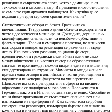
религията в съвременната епоха, която е доминирана от
технологията и масовия пазар. В прекалено много отношения
аз съм вече един архаичен наблюдател. Как трябва да се
подходи при един сериозен сравнителен анализ?
Статистическите обзори са безчет. Графиките са
впечатляващи. Твърде много данни обаче са подозрителни и
често идеологически мотивирани. Докладите, дори на най-
квалифицирани специалисти, са неизбежно субективни и
фрагментарни. Теории и емпирична практика, политически
платформи и конкретна реализация се разминават твърде
лесно. Икономически различия, социални фактори,
идеологически и граждански цели вбиват клин не само
между обществения и частния сектор на образователната
система; те произвеждат сложни вихри в една на външен вид
стандартизирана конструкция. Момичета и млади жени се
приемат едва отскоро в английските частни училища или в
научните и инженерни факултети на университетите.
Шансовете им като преподаватели в сферата на висшето
образование се подобриха много бавно. Положението в
Германия, както и в Италия, остава възмутително. Способните
жени биват прогонвани от съответната специалност или
изтласквани на периферията й. Към всичко това се добавя
електронната революция, извънредно бързото навлизане на
компютъра и интернет във всяка ниша на училищната система