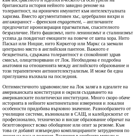
британската история нейното завидно реноме на
толерантност, на ироничен имунитет към интелектуалната
харизма. Вместо аргументативен хъс, церебрални вихри и
ангажираност – френския
engagement
, – англичаните
предпочитат иронизиращия прагматизъм, спасителното
безразличие. Нито фашизмът, нито ленинизмът и сталинизмът
успяха да повдигнат емоциите на повече от шепа хора. Нито
Паскал или Ницше, нито Киркегор или Маркс са заемали
централно място в английския пантеон. Важното е
безцветната, сдържана толерантност и спокойният здрав
смисъл, олицетворявани от Лок. Необходима е подробна
анатомия на отношенията между английското образование и
този терапевтичен антиинтелектуализъм. И може би една
приглушена възхвала на последния.
Оптимистичното здравомислие на Лок заляга в идеалите на
американската конституция и окриля създаването на
американските политически институции. Много скоро обаче
историята в нейните континентални измерения и локални
особености придобива върховно значение. Разнообразието от
училищни системи, възникнали в САЩ, и калейдоскопът от
професионално, техническо и висше образование обричат на
безотговорност всяко обобщение или опит за резюме. Към
това се добавят извънредно комплицираните затруднения по
линия на раса и религия. Различия в учебните методи и