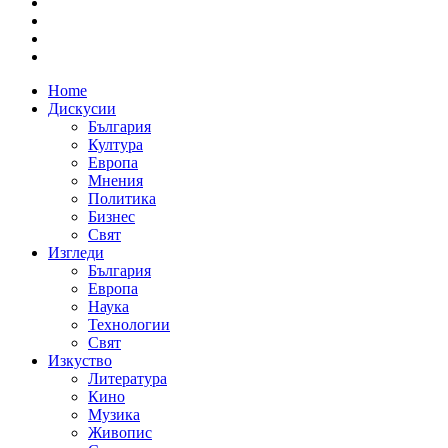
Home
Дискусии
България
Култура
Европа
Мнения
Политика
Бизнес
Свят
Изгледи
България
Европа
Наука
Технологии
Свят
Изкуство
Литература
Кино
Музика
Живопис