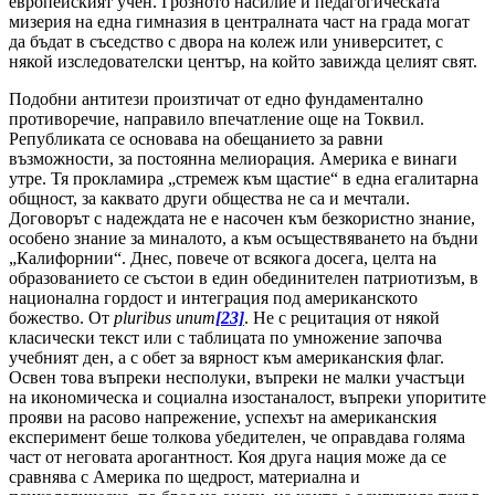
европейският учен. Грозното насилие и педагогическата
мизерия на една гимназия в централната част на града могат
да бъдат в съседство с двора на колеж или университет, с
някой изследователски център, на който завижда целият свят.
Подобни антитези произтичат от едно фундаментално
противоречие, направило впечатление още на Токвил.
Републиката се основава на обещанието за равни
възможности, за постоянна мелиорация. Америка е винаги
утре. Тя прокламира „стремеж към щастие“ в една егалитарна
общност, за каквато други общества не са и мечтали.
Договорът с надеждата не е насочен към безкористно знание,
особено знание за миналото, а към осъществяването на бъдни
„Калифорнии“. Днес, повече от всякога досега, целта на
образованието се състои в един обединителен патриотизъм, в
национална гордост и интеграция под американското
божество. От
pluribus unum
[23]
. Не с рецитация от някой
класически текст или с таблицата по умножение започва
учебният ден, а с обет за вярност към американския флаг.
Освен това въпреки несполуки, въпреки не малки участъци
на икономическа и социална изостаналост, въпреки упоритите
прояви на расово напрежение, успехът на американския
експеримент беше толкова убедителен, че оправдава голяма
част от неговата арогантност. Коя друга нация може да се
сравнява с Америка по щедрост, материална и