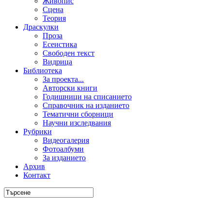
Живопис
Сцена
Теория
Драскулки
Проза
Есеистика
Свободен текст
Видрица
Библиотека
За проекта...
Авторски книги
Годишници на списанието
Справочник на изданието
Тематични сборници
Научни изследвания
Рубрики
Видеогалерия
Фотоалбуми
За изданието
Архив
Контакт