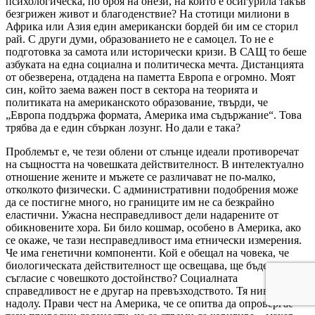
психологическа, по броя на онези, на които е осигурила такъв
безгрижен живот и благоденствие? На стотици милиони в
Африка или Азия един американски бордей би им се сторил
рай. С други думи, образованието не е самоцел. То не е
подготовка за самота или исторически кризи. В САЩ то беше
азбуката на една социална и политическа мечта. Дистанцията
от обезверена, отдадена на паметта Европа е огромно. Моят
син, който заема важен пост в сектора на теорията и
политиката на американското образование, твърди, че
„Европа поддържа формата, Америка има съдържание“. Това
трябва да е един сбъркан лозунг. Но дали е така?
Проблемът е, че тези облени от слънце идеали противоречат
на същността на човешката действителност. В интелектуално
отношение жените и мъжете се различават не по-малко,
отколкото физически. С административни подобрения може
да се постигне много, но границите им не са безкрайно
еластични. Ужасна несправедливост дели надарените от
обикновените хора. Би било кошмар, особено в Америка, ако
се окаже, че тази несправедливост има етнически измерения.
Че има генетични компоненти. Кой е обещал на човека, че
биологическата действителност ще освещава, ще бъде в
съгласие с човешкото достойнство? Социалната
справедливост не е другар на превъзходството. Тя нивелира
надолу. Прави чест на Америка, че се опитва да опровергае