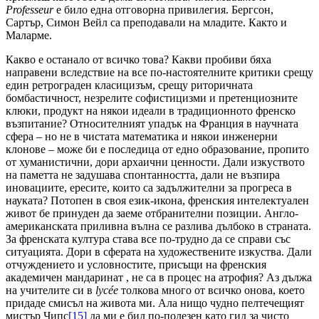
Professeur
е било една отговорна привилегия. Бергсон,
Сартър, Симон Вейл са преподавали на младите. Както и
Маларме.
Какво е останало от всичко това? Какви пробиви бяха
направени вследствие на все по-настоятелните критики срещу
един ретрограден класицизъм, срещу риторичната
бомбастичност, незрелите софистицизми и претенциозните
клюки, продукт на някои идеали в традиционното френско
възпитание? Относителният упадък на Франция в научната
сфера – но не в чистата математика и някои инженерни
клонове – може би е последица от едно образование, пропито
от хуманистични, дори архаични ценности. Дали изкуството
на паметта не задушава спонтанността, дали не възпира
иновациите, ересите, които са задължителни за прогреса в
науката? Потопен в своя език-икона, френския интелектуален
живот бе принуден да заеме отбранителни позиции. Англо-
американската приливна вълна се разлива дълбоко в страната.
За френската култура става все по-трудно да се справи със
ситуацията. Дори в сферата на художествените изкуства. Дали
отчуждението и условностите, присъщи на френския
академичен мандаринат , не са в процес на атрофия? Аз дължа
на учителите си в
lycée
толкова много от всичко онова, което
придаде смисъл на живота ми. Ала нищо чудно пелтечещият
мистър Чипс
[15]
да ми е бил по-полезен като гид за чисто