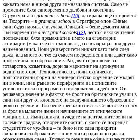
каквато няма в никоя друга гимназиална система. Само че
промените бяха едновременно дълбоки и хаотични.
Структурата от
grammar schools
[16]
, датираща още от времето
на Тюдорите – в
grammar school
в Стратфорд-ъпон-Ейвън
един буден момък е изучавал Овидий, – беше демонтирана.
Тъй наречените
direct-grant schools
[17]
, често с изключителни
постижения, бяха премахнати в името на егалитарни
аспирации (макар че сега започват да се възвръщат под други
наименования). Нови университети никнат като гъби след
дъжд, ала много от тях са съвсем посредствени или дават само
професионално образование. Раздават се дипломи за
готварство, козметика, дори за маркетинг на артикули за
водни спортове. Технологически, политехнически,
подготвителни форми на университетско обучение се мъдрят
ни в клин, ни в ръкав по периферията на истинските
университетски програми и изследователска дейност. От
решаващо значение е фактът, че броят на британските учащи в
един или друг от клоновете на следучилищното образование
рязко се увеличи. Той беше тревожно нисък. Същото се отнася
за броя на младите жени и начинаещите от етническите
малцинства. Имиграцията, нуждите на централните зони на
големите градове, отворените обятия, с които се посрещат
студентите от чужбина – та било и по едва прикрити
финансови съображения, – промениха радикално цялата
образователна сцена. Трудно се разнищва обаче диалектиката