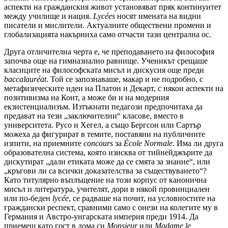
аспекти на гражданския живот установяват пряк континуитет
между училище и нация.
Lycées
носят имената на видни
писатели и мислители. Актуалните обществени промени и
глобализацията накърниха само отчасти тази централна ос.
Друга отличителна черта е, че преподаването на философия
започва още на гимназиално равнище. Ученикът срещаше
класиците на философската мисъл и дискусия още преди
baccalauréat
. Той се запознаваше, макар и не подробно, с
метафизическите идеи на Платон и Декарт, с някои аспекти на
позитивизма на Конт, а може би и на модерния
екзистенциализъм. Изтъкнати педагози предпочитаха да
предават на тези „заключителни“ класове, вместо в
университета. Русо и Хегел, а също Бергсон или Сартър
можеха да фигурират в темите, поставяни на публичните
изпити, на приемните
concours
за
École Normale
. Има ли друга
образователна система, която изисква от тийнейджърите да
дискутират „дали етиката може да се смята за знание“, или
„кръгови ли са всички доказателства за съществуването“?
Като титулярно въплъщение на този корпус от канонична
мисъл и литература, учителят, дори в някой провинциален
или по-беден
lycée
, се радваше на почит, на условностите на
граждански респект, сравними само с онези на колегите му в
Германия и Австро-унгарската империя преди 1914. Да
приемеш като гост в дома си
Monsieur
или
Madame le