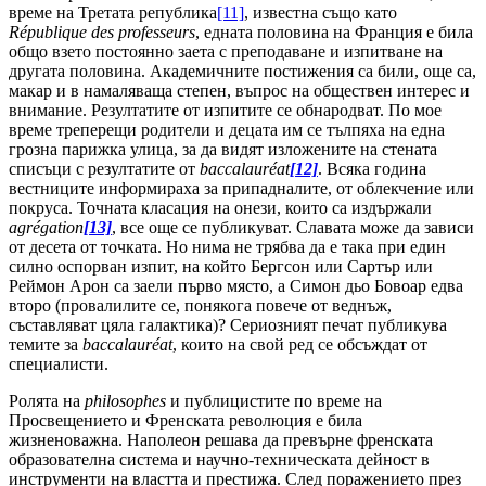
време на Третата република
[11]
, известна също като
République des professeurs
, едната половина на Франция е била
общо взето постоянно заета с преподаване и изпитване на
другата половина. Академичните постижения са били, още са,
макар и в намаляваща степен, въпрос на обществен интерес и
внимание. Резултатите от изпитите се обнародват. По мое
време треперещи родители и децата им се тълпяха на една
грозна парижка улица, за да видят изложените на стената
списъци с резултатите от
baccalauréat
[12]
. Всяка година
вестниците информираха за припадналите, от облекчение или
покруса. Точната класация на онези, които са издържали
agrégation
[13]
, все още се публикуват. Славата може да зависи
от десета от точката. Но нима не трябва да е така при един
силно оспорван изпит, на който Бергсон или Сартър или
Реймон Арон са заели първо място, а Симон дьо Бовоар едва
второ (провалилите се, понякога повече от веднъж,
съставляват цяла галактика)? Сериозният печат публикува
темите за
baccalauréat
, които на свой ред се обсъждат от
специалисти.
Ролята на
philosophes
и публицистите по време на
Просвещението и Френската революция е била
жизненоважна. Наполеон решава да превърне френската
образователна система и научно-техническата дейност в
инструменти на властта и престижа. След поражението през