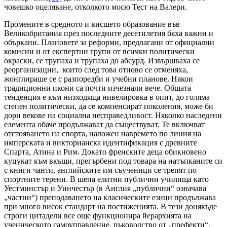
човешко оцеляване, отколкото мосю Тест на Валери.
Промените в средното и висшето образование във
Великобритания през последните десетилетия бяха важни и
объркани. Плановете за реформи, предлагани от официални
комисии и от експертни групи от всички политически
окраски, се трупаха и трупаха до абсурд. Извършваха се
реорганизации, които след това отново се отменяха,
жонглираше се с разпоредби и учебни планове. Някои
традиционни икони са почти изчезнали вече. Общата
тенденция е към низходяща нивелировка в опит, до голяма
степен политически, да се компенсират поколения, може би
дори векове на социална несправедливост. Няколко наследени
елемента обаче продължават да съществуват. Те включват
отстояването на спорта, наложен навремето по линия на
имперската и викторианска идентификация с древните
Спарта, Атина и Рим. Докато френските деца обикновено
куцукат към вкъщи, прегърбени под товара на натъпканите си
с книги чанти, английските им съученици се трепят по
спортните терени. В шепа елитни публични училища като
Уестминстър и Уинчестър (в Англия „публични“ означава
„частни“) преподаването на класическите езици продължава
при много висок стандарт на постиженията. В тези донякъде
строги цитадели все още функционира йерархията на
ученическото самоуправление, ръководство от „префекти“,