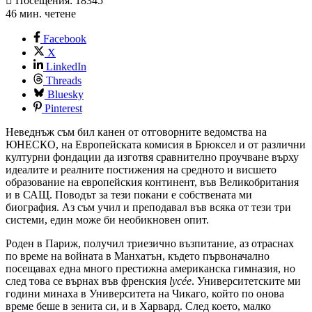
Посещения: 18345
46 мин. четене
Facebook
X
LinkedIn
Threads
Bluesky
Pinterest
Неведнъж съм бил канен от отговорните ведомства на
ЮНЕСКО, на Европейската комисия в Брюксел и от различни
културни фондации да изготвя сравнително проучване върху
идеалите и реалните постижения на средното и висшето
образование на европейския континент, във Великобритания
и в САЩ. Поводът за тези покани е собствената ми
биография. Аз съм учил и преподавал във всяка от тези три
системи, един може би необикновен опит.
Роден в Париж, получил триезично възпитание, аз отраснах
по време на войната в Манхатън, където първоначално
посещавах една много престижна американска гимназия, но
след това се върнах във френския
lycée
. Университетските ми
години минаха в Университета на Чикаго, който по онова
време беше в зенита си, и в Харвард. След което, малко