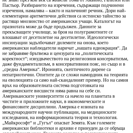
Пастьор. Разбирането на изречения, съдържащи подчинени
изречения, намалява – както и наличният речник. Дори най-
елементарни аритметични действия са истинско тайнство за
растящо мнозинство от американски учащи. Каталогът на
празнотата може да бъде продължен. Данните за
прекъсващите училище, за броя на полуграмотните се
влошават от десетилетие на десетилетие. Идеологически
инсинуации задълбочават дилемите на онова, което
американски наблюдатели наричат „нашата идиокрация“. Да
не забравяме брътвежа и цензурата на „политическата
коректност“; изнудвачеството на религиозния консерватизъм,
даже фундаментализъм, в консервативния пояс, но също и в
„средна Америка“. Иронията, скептичното дирене са
непатриотични. Опитите да се сложи намордник на теорията
на еволюцията са само най-скандалният пример. Но на самия
връх на образователната система подготовката на
американските висшисти няма равна на себе си.
Американските университети са начело на планетата в
чистите и приложните науки, в икономическите и
финансовите дисциплини. Америка е юзината на
международните научни публикации, на медицинските
изследвания, на информационната теория и технология.
„Майкрософт“ и „Гугъл“ опасват Земята. Към големите
американски библиотеки и архиви е принуден да се обръща