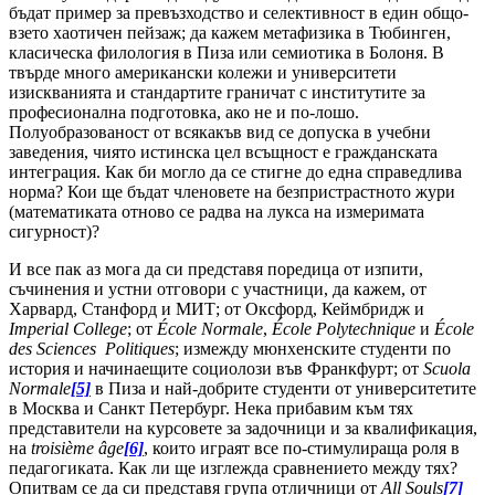
бъдат пример за превъзходство и селективност в един общо-
взето хаотичен пейзаж; да кажем метафизика в Тюбинген,
класическа филология в Пиза или семиотика в Болоня. В
твърде много американски колежи и университети
изискванията и стандартите граничат с институтите за
професионална подготовка, ако не и по-лошо.
Полуобразованост от всякакъв вид се допуска в учебни
заведения, чиято истинска цел всъщност е гражданската
интеграция. Как би могло да се стигне до една справедлива
норма? Кои ще бъдат членовете на безпристрастното жури
(математиката отново се радва на лукса на измеримата
сигурност)?
И все пак аз мога да си представя поредица от изпити,
съчинения и устни отговори с участници, да кажем, от
Харвард, Станфорд и МИТ; от Оксфорд, Кеймбридж и
Imperial College
; от
École Normale
,
École Polytechnique
и
École
des Sciences Politiques
; измежду мюнхенските студенти по
история и начинаещите социолози във Франкфурт; от
Scuola
Normale
[5]
в Пиза и най-добрите студенти от университетите
в Москва и Санкт Петербург. Нека прибавим към тях
представители на курсовете за задочници и за квалификация,
на
troisième âge
[6]
, които играят все по-стимулираща роля в
педагогиката. Как ли ще изглежда сравнението между тях?
Опитвам се да си представя група отличници от
All Souls
[7]