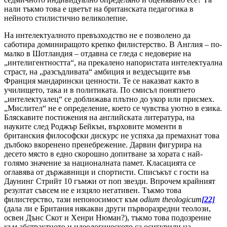
нали тъкмо това е цветът на британската педагогика в
нейното стилистично великолепие.
На интелектуалното превъзходство не е позволено да
саботира доминиращото крепко филистерство. В Англия – по-
малко в Шотландия – отдавна се гледа с недоверие на
„интелигентността“, на прекалено напористата интелектуална
страст, на „разсъдливата“ амбиция и вездесъщите във
Франция мандарински ценности. Те се наказват както в
училището, така и в политиката. По смисъл понятието
„интелектуалец“ се доближава плътно до укор или присмех.
„Мислител“ не е определение, което се чувства уютно в езика.
Бляскавите постижения на английската литература, на
науките след Роджър Бейкън, върховите моменти в
британския философски дискурс не успяха да премахнат това
дълбоко вкоренено пренебрежение. Дарвин фигурира на
десето място в едно скорошно допитване за хората с най-
голямо значение за националната памет. Класацията се
оглавява от държавници и спортисти. Списъкът с гости на
Даунинг Стрийт 10 гъмжи от поп звезди. Впрочем крайният
резултат съвсем не е изцяло негативен. Тъкмо това
филистерство, тази непоносимост към
odium theologicum
[22]
(дала ли е Британия някакви други първоразредни теолози,
освен Дънс Скот и Хенри Нюман?), тъкмо това подозрение
към абстрактното и идеологическото са осигурили на