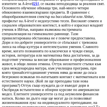
изпитите за
A-level
[21]
, се оказва неподходяща за реалния свят.
Основното обучение обхваща три, най-много четири
обикновено взаимосвързани предмета. В сравнение с
общообразователния спектър на
baccalauréat
или
Abitur
,
профилът на
A-level
е недопустимо тесен. Високият семеен и
социален образователен контекст, в който е израснал младият
ученик в Ийтън, направи възможна екстремната
специализация на гимназиално равнище. Тази
привилегирована обстановка не е повече предпоставена.
Дори и по-добрите университети се сблъскват с тревожна
липса на обща култура и интелектуални умения. Славното
време, когато познанията по класически и чужди езици,
история, литература или математика бяха достатъчни, за да
подготвят ученика за висше образование и професионалния
живот, в общи линии отмина. Оттук неохотните стъпки към
една международна матура, към училищна програма, при
която тринайсетгодишният ученик няма да може да скъса
безгрижно всякакъв по-нататъшен контакт с математиката или
естествените науки. (Кой ли ще преподава тази нова
програма?) Оттук също нуждата да се въведат дори в
Оксбридж встъпителни и обзорни курсове по американски
модел. Елитните университети са под неумолим финансов
натиск. Колко ли дълго още ще могат да си позволяват
жизненоважния лукс на индивидуалното преподаване, на
седмичното индивидуално определяно и оценявано есе? Та