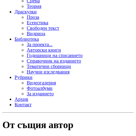
Сцена
Теория
Драскулки
Проза
Есеистика
Свободен текст
Видрица
Библиотека
За проекта...
Авторски книги
Годишници на списанието
Справочник на изданието
Тематични сборници
Научни изследвания
Рубрики
Видеогалерия
Фотоалбуми
За изданието
Архив
Контакт
От същия автор