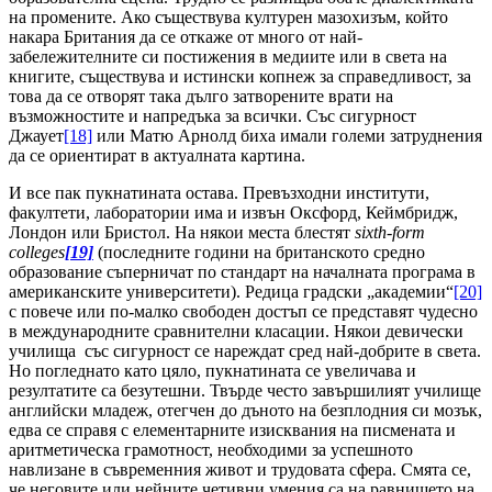
на промените. Ако съществува културен мазохизъм, който
накара Британия да се откаже от много от най-
забележителните си постижения в медиите или в света на
книгите, съществува и истински копнеж за справедливост, за
това да се отворят така дълго затворените врати на
възможностите и напредъка за всички. Със сигурност
Джаует
[18]
или Матю Арнолд биха имали големи затруднения
да се ориентират в актуалната картина.
И все пак пукнатината остава. Превъзходни институти,
факултети, лаборатории има и извън Оксфорд, Кеймбридж,
Лондон или Бристол. На някои места блестят
sixth-form
colleges
[19]
(последните години на британското средно
образование съперничат по стандарт на началната програма в
американските университети). Редица градски „академии“
[20]
с повече или по-малко свободен достъп се представят чудесно
в международните сравнителни класации. Някои девически
училища със сигурност се нареждат сред най-добрите в света.
Но погледнато като цяло, пукнатината се увеличава и
резултатите са безутешни. Твърде често завършилият училище
английски младеж, отегчен до дъното на безплодния си мозък,
едва се справя с елементарните изисквания на писмената и
аритметическа грамотност, необходими за успешното
навлизане в съвременния живот и трудовата сфера. Смята се,
че неговите или нейните четивни умения са на равнището на