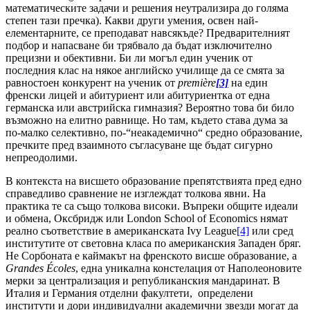
математическите задачи и решения неутрализира до голяма
степен тази пречка). Какви други умения, освен най-
елементарните, се преподават навсякъде? Предварителният
подбор и напасване би трябвало да бъдат изключително
прецизни и обективни. Би ли могъл един ученик от
последния клас на някое английско училище да се смята за
равностоен конкурент на ученик от
première
[3]
на един
френски лицей и абитуриент или абитуриентка от една
германска или австрийска гимназия? Вероятно това би било
възможно на елитно равнище. Но там, където става дума за
по-малко селективно, по-“неакадемично“ средно образование,
пречките пред взаимното съгласуване ще бъдат сигурно
непреодолими.
В контекста на висшето образование препятствията пред едно
справедливо сравнение не изглеждат толкова явни. На
практика те са също толкова високи. Въпреки общите идеали
и обмена, Оксбридж или London School of Economics нямат
реално съответствие в американската Ivy League
[4]
или сред
институтите от световна класа по американския Западен бряг.
Не Сорбоната е каймакът на френското висше образование, а
Grandes
Écoles
, една уникална констелация от Наполеоновите
мерки за централизация и републиканския мандаринат. В
Италия и Германия отделни факултети, определени
институти и дори индивидуални академични звезди могат да