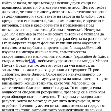
който се казва, че превъзхождал всички други езици по
прецизност, яснота и благозвучна елегантност. Детето трябва
да схване, че езикът е инструмент от първостепенно значение
за дефинирането и укрепването на съдбата на
la nation
. Това
кредо, както експлицитно, така и имплицитно, е заредено с
риторика, с вяра в красноречието и преклонение пред
писмения и говорния стил. „Стилът е човекът“. Неведнъж –
Дьо Гол е пример за това – високата риторика е успявала да
замаскира действителността и да държи бедата на разстояние.
От най-крехка възраст френският ученик бива обучаван в
изкуството на вербалната презентация,
la composition
. Той
изучава и имитира лексикалната, граматическата
съкровищница на националните класици (
explication de texte
, а
също и
pastiche
[14]
, любимото упражнение на младия Марсел
Пруст). Преди всичко детето трябва да учи наизуст, да
запаметява пасажи с растяща дължина и трудност. Първо
Лафонтен, после Валери. Основното е наизустяването. То
пробужда и подхранва мускулатурата на вниманието – защото
вниманието, концентрацията, както учи Малбранш, са
„естествената благочестивост“ на духа. То инициира една
общност от споделени референции, превръща се в ключ към
едно общопризнато наследство. То зарежда с емоционални
ресурси, които не могат да бъдат нито цензурирани, нито
ограбени. Точният, уместен цитат, миметическата гордост от
велики текстове, риторическото орнаментиране на всички