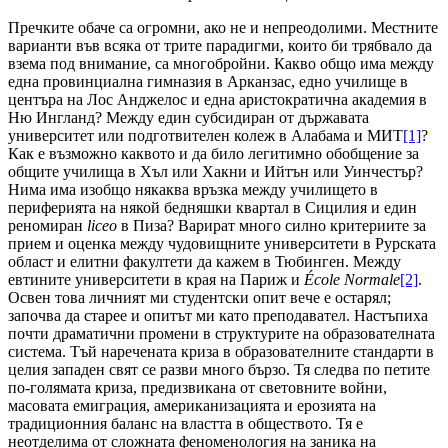
Пречките обаче са огромни, ако не и непреодолими. Местните
варианти във всяка от трите парадигми, които би трябвало да
взема под внимание, са многобройни. Какво общо има между
една провинциална гимназия в Арканзас, едно училище в
центъра на Лос Анджелос и една аристократична академия в
Ню Ингланд? Между един субсидиран от държавата
университет или подготвителен колеж в Алабама и МИТ
[1]
?
Как е възможно каквото и да било легитимно обобщение за
общите училища в Хъл или Хакни и Ийтън или Уинчестър?
Нима има изобщо някаква връзка между училището в
периферията на някой бедняшки квартал в Сицилия и един
реномиран
liceo
в Пиза? Варират много силно критериите за
прием и оценка между чудовищните университети в Рурската
област и елитни факултети да кажем в Тюбинген. Между
евтините университети в края на Париж и
École Normale
[2]
.
Освен това личният ми студентски опит вече е остарял;
започва да старее и опитът ми като преподавател. Настъпиха
почти драматични промени в структурите на образователната
система. Тъй наречената криза в образователните стандарти в
целия западен свят се разви много бързо. Тя следва по петите
по-голямата криза, предизвикана от световните войни,
масовата емиграция, американизацията и ерозията на
традиционния баланс на властта в обществото. Тя е
неотделима от сложната феноменология на заника на