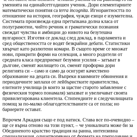
уменията на единайсетгодишен ученик. Дори елементарните
математически понятия са
terra incognita
. Игнорантността по
отношение на история, география, чужди езици е изумителна.
Системата произвежда една претъпкана долна класа от
полуграмотни, чийто речник и граматически познания
свеждат чувства и амбиции до нивото на безутешна
вулгарност. Изготвя се доклад след доклад, в парламента и
сред обществеността се водят безкрайни дебати. Статистики
хвърчат като разлютени комари. В същото време се множат
нови, прикрити форми на селекция, а много родители от
средната класа предприемат безумни усилия – затъват в
дългове, сменят жилището си, сменят проформа дори
религията си – само и само да осигурят качествено
образование на децата си. Въпреки взаимните обвинения и
периодичните заплахи от лейбъристките правителства,
елитните училища (в които за щастие старото забавление с
физическия тормоз понамаля) запазват и увеличават своята
привилегирована клиентела. Стипендиите и следучилищната
помощ за по-малко облагодетелстваните са от полза; но
бариерите остават.
Впрочем Аркадия също е под натиск. Става все по-очевидно –
ще се върна отново на този пункт, – че уникалната може би за
Обединеното кралство традиция на ранна, интензивна
специализация, олицетворявана от формата на преподаване и