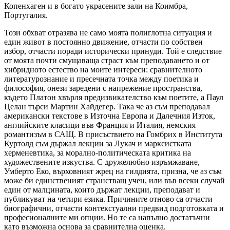
Копенхаген и в богато украсените зали на Коимбра,
Португалия.
Този обхват отразява не само моята полиглотна ситуация и
един живот в постоянно движение, отчасти по собствен
избор, отчасти поради исторически принуди. Той е следствие
от моята почти смущаваща страст към преподаването и от
хибридното естество на моите интереси: сравнителното
литературознание и пресечната точка между поетика и
философия, онези заредени с напрежение пространства,
където Платон хвърля предизвикателство към поетите, а Паул
Целан търси Мартин Хайдегер. Така че аз съм преподавал
американски текстове в Източна Европа и Далечния Изток,
английските класици във Франция и Италия, немския
романтизъм в САЩ. В присъствието на Гомбрих в Института
Куртолд съм държал лекции за Лукач и марксистката
херменевтика, за морално-политическата критика на
художествените изкуства. С дружелюбно изръмжаване,
Умберто Еко, върховният жрец на гилдията, призна, че аз съм
може би единственият странстващ учен, или във всеки случай
един от малцината, които държат лекции, преподават и
публикуват на четири езика. Причините отново са отчасти
биографични, отчасти контекстуални предвид подготовката и
професионалните ми опции. Но те са напълно достатъчни
като възможна основа за сравнителна оценка.