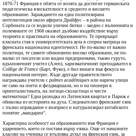
1870-71 Франция е обзета от волята да достигне германската
педагогическа взискателност в средното и висшето
образование. Зараждането на една политизирана
интелигенция около аферата Драйфус – в района на
Сорбоната са се водили улични битки – заедно с вълненията и
полемиките от 1968 оказват дълбоко въздействие върху
теорията и практиката на образованието. Те превръщат
класната стая и университетската аула в спорна матрица на
френската национална идентичност. Не по-малко от важни
политици, те самите обикновено високо образовани, не по-
малко от писатели или видни предприемачи, тъкмо гуруто,
вдъхновеният учител (Ален), харизматичният преподавател в
Collège de France
(Барт, Фуко), е бил винаги във фокуса на
националния интерес. Къде другаде правителството
награждава учители с
palmes académiques
или нарича улици
не само на поети и фелдмаршали, но и на пионери в
ориенталистиката, на логици-схоластици и чисти
математици? Една разходка из Латинския квартал в Париж е
обиколка из историята на духа. Следователно френският език
с пълно оправдание е възприел и натурализирал китайското
понятие „мандарин“.
Характерна особеност на образованието във Франция е
ударението, което се поставя върху езика. Още от началните
класове на ученика се втълпява духът на френския език, за