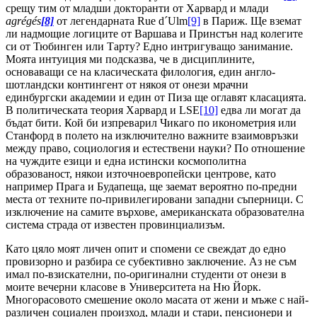
срещу тим от младши докторанти от Харвард и млади
agrégés
[8]
от легендарната Rue d´Ulm
[9]
в Париж. Ще вземат
ли надмощие логиците от Варшава и Принстън над колегите
си от Тюбинген или Тарту? Едно интригуващо занимание.
Моята интуиция ми подсказва, че в дисциплините,
основаващи се на класическата филология, един англо-
шотландски контингент от някоя от онези мрачни
единбургски академии и един от Пиза ще оглавят класацията.
В политическата теория Харвард и LSE
[10]
едва ли могат да
бъдат бити. Кой би изпреварил Чикаго по иконометрия или
Станфорд в полето на изключително важните взаимовръзки
между право, социология и естествени науки? По отношение
на чуждите езици и една истински космополитна
образованост, някои източноевропейски центрове, като
например Прага и Будапеща, ще заемат вероятно по-предни
места от техните по-привилегировани западни съперници. С
изключение на самите върхове, американската образователна
система страда от известен провинциализъм.
Като цяло моят личен опит и спомени се свеждат до едно
провизорно и разбира се субективно заключение. Аз не съм
имал по-взискателни, по-оригинални студенти от онези в
моите вечерни класове в Университета на Ню Йорк.
Многорасовото смешение около масата от жени и мъже с най-
различен социален произход, млади и стари, пенсионери и