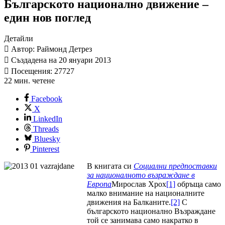
Българското национално движение –
един нов поглед
Детайли
Автор: Раймонд Детрез
Създадена на 20 януари 2013
Посещения: 27727
22 мин. четене
Facebook
X
LinkedIn
Threads
Bluesky
Pinterest
В книгата си
Социални предпоставки
за националното възраждане в
Европа
Мирослав Хрох
[1]
обръща само
малко внимание на националните
движения на Балканите.
[2]
С
българското национално Възраждане
той се занимава само накратко в