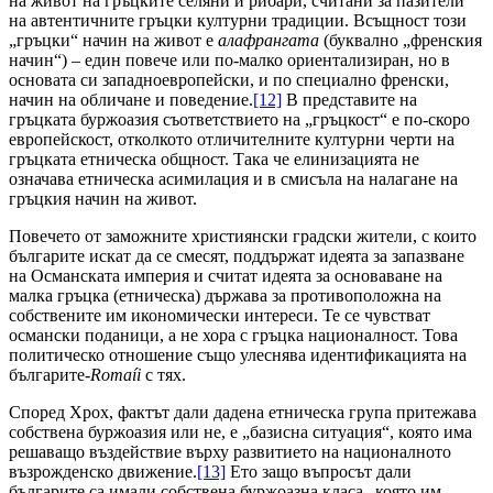
на живот на гръцките селяни и рибари, считани за пазители
на автентичните гръцки културни традиции. Всъщност този
„гръцки“ начин на живот е
алафрангата
(буквално „френския
начин“) – един повече или по-малко ориентализиран, но в
основата си западноевропейски, и по специално френски,
начин на обличане и поведение.
[12]
В представите на
гръцката буржоазия съответствието на „гръцкост“ е по-скоро
европейскост, отколкото отличителните културни черти на
гръцката етническа общност. Така че елинизацията не
означава етническа асимилация и в смисъла на налагане на
гръцкия начин на живот.
Повечето от заможните християнски градски жители, с които
българите искат да се смесят, поддържат идеята за запазване
на Османската империя и считат идеята за основаване на
малка гръцка (етническа) държава за противоположна на
собствените им икономически интереси. Те се чувстват
османски поданици, а не хора с гръцка националност. Това
политическо отношение също улеснява идентификацията на
българите-
Roma
í
i
с тях.
Според Хрох, фактът дали дадена етническа група притежава
собствена буржоазия или не, е „базисна ситуация“, която има
решаващо въздействие върху развитието на националното
възрожденско движение.
[13]
Ето защо въпросът дали
българите са имали собствена буржоазна класа „която им