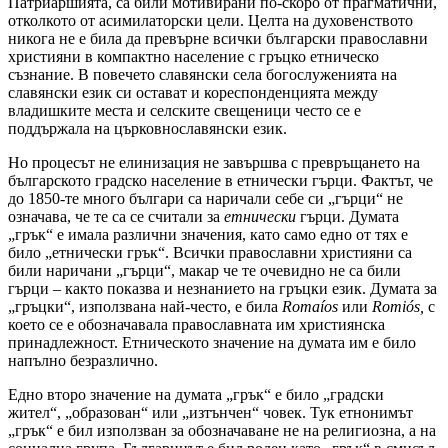
Патриаршията, са били мотивирани по-скоро от прагматични,
отколкото от асимилаторски цели. Целта на духовенството
никога не е била да превърне всички български православни
християни в компактно население с гръцко етническо
съзнание. В повечето славянски села богослуженията на
славянски език си остават и кореспонденцията между
владишките места и селските свещеници често се е
поддържала на църковнославянски език.
Но процесът не елинизация не завършва с превръщането на
българското градско население в етнически гърци. Фактът, че
до 1850-те много българи са наричали себе си „гърци“ не
означава, че те са се считали за
етнически
гърци. Думата
„грък“ е имала различни значения, като само едно от тях е
било „етнически грък“. Всички православни християни са
били наричани „гърци“, макар че те очевидно не са били
гърци – както показва и незнанието на гръцки език. Думата за
„гръцки“, използвана най-често, е била
Roma
í
os
или
Romi
ó
s
,
с
което се е обозначавала православната им християнска
принадлежност. Етническото значение на думата им е било
напълно безразлично.
Едно второ значение на думата „грък“ е било „градски
жител“, „образован“ или „изтънчен“ човек. Тук етнонимът
„грък“ е бил използван за обозначаване не на религиозна, а на