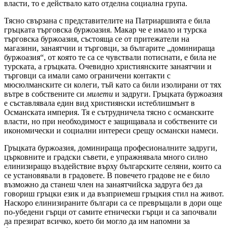
власти, то е действало като отделна социална група.
Тясно свързана с представителите на Патриаршията е била
гръцката търговска буржоазия. Макар че е имало и турска
търговска буржоазия, състояща се от притежатели на
магазини, занаятчии и търговци, за българите „доминираща
буржоазия“, от която те са се чувствали потиснати, е била не
турската, а гръцката. Очевидно християнските занаятчии и
търговци са имали само ограничени контакти с
мюсюлманските си колеги, тъй като са били изолирани от тях
вътре в собствените си
милети
и задруги. Гръцката буржоазия
е съставлявала един вид християнски истеблишмънт в
Османската империя. Тя е сътрудничела тясно с османските
власти, но при необходимост е защищавала и собствените си
икономически и социални интереси срещу османски намеси.
Гръцката буржоазия, доминираща професионалните задруги,
църковните и градски съвети, е упражнявала много силно
елинизиращо въздействие върху българските селяни, които са
се установявали в градовете. В повечето градове не е било
възможно да станеш член на занаятчийска задруга без да
говориш гръцки език и да възприемеш гръцкия стил на живот.
Наскоро елинизираните българи са се превръщали в дори още
по-убедени гърци от самите етнически гърци и са започвали
да презират всичко, което би могло да им напомни за