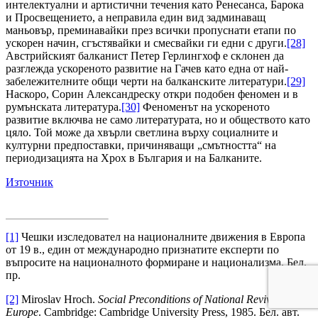
интелектуални и артистични течения като Ренесанса, Барока
и Просвещението, а неправила един вид задминаващ
маньовър, преминавайки през всички пропуснати етапи по
ускорен начин, сгъстявайки и смесвайки ги едни с други.
[28]
Австрийският балканист Петер Герлингхоф е склонен да
разглежда ускореното развитие на Гачев като една от най-
забележителните общи черти на балканските литератури.
[29]
Наскоро, Сорин Александреску откри подобен феномен и в
румънската литература.
[30]
Феноменът на ускореното
развитие включва не само литературата, но и обществото като
цяло. Той може да хвърли светлина върху социалните и
културни предпоставки, причиняващи „смътността“ на
периодизацията на Хрох в България и на Балканите.
Източник
[1]
Чешки изследовател на националните движения в Европа
от 19 в., един от международно признатите експерти по
въпросите на националното формиране и национализма. Бел.
пр.
[2]
Miroslav Hroch.
Social Preconditions of National Revival in
Europe
. Cambridge: Cambridge University Press, 1985. Бел. авт.