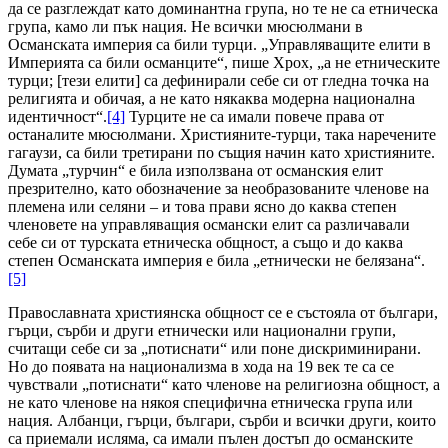
да се разглеждат като доминантна група, но те не са етническа
група, камо ли пък нация. Не всички мюсюлмани в
Османската империя са били турци. „Управляващите елити в
Империята са били османците“, пише Хрох, „а не етническите
турци; [тези елити] са дефинирали себе си от гледна точка на
религията и обичая, а не като някаква модерна национална
идентичност“.
[4]
Турците не са имали повече права от
останалите мюсюлмани. Християните-турци, така наречените
гагаузи, са били третирани по същия начин като християните.
Думата „турчин“ е била използвана от османския елит
презрително, като обозначение за необразованите членове на
племена или селяни – и това прави ясно до каква степен
членовете на управляващия османски елит са различавали
себе си от турската етническа общност, а също и до каква
степен Османската империя е била „етнически не белязана“.
[5]
Православната християнска общност се е състояла от българи,
гърци, сърби и други етнически или национални групи,
считащи себе си за „потиснати“ или поне дискриминирани.
Но до появата на национализма в хода на 19 век те са се
чувствали „потиснати“ като членове на религиозна общност, а
не като членове на някоя специфична етническа група или
нация. Албанци, гърци, българи, сърби и всички други, които
са приемали исляма, са имали пълен достъп до османските