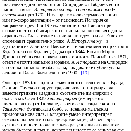
последван единствено от поп Спиридон от Габрово, който
написва своята
История во кратце о болгарском народе
славенском
през 1792. И макар че около седемдесет копия –
или по-скоро адаптации – от паисиевата
История
са
направени през 18 и 19 век, влиянието на Паисий при
формирането на българската национална идеология е доста
ограничено. Българските национални идеолози от 19 век го
споменават сравнително рядко. А
Историята
му – в
адаптация на Христаки Павлович – е напечатана за пръв път в
Буда (по-късно Будапеща) едва през 1844. Когато Марин
Дринов публикува първата важна статия за Паисий през 1871,
отецът е почти напълно забравен. А
Историята
на Спиридон
си остава напълно незабелязана, чак докато е публикувана
отново от Васил Златарски през 1900 г.
[19]
Още през 1830-те години, славянското население във Враца,
Скопие, Самоков и други градове иска от патриарха да
замести гръцките владики в съответните им епархии с
български. След 1839
Хатишерифът
(имперското
постановление) от Гюлхане, с което се въвежда ерата на
Танзимата
, българската борба за независима църква
придобива нова сила. Българите умело интерпретират
отмяната на религиозната дискриминация, обявена чрез
султанското постановление, като регулираща отношенията
между българи и гърци, докато всъщност то се занимава със