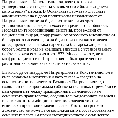
Патриаршията в Константинопол, която, въпреки
универсалната си църковна мисия, често е била възприемана
като „гръцка“ църква. В Османската държава културната,
административна и дори политическа независимост от
Патриаршията може да бъде постигната само чрез
установяването на отделен
millet
или религиозна общност.
Последвалите координирани действия, провеждани от
национални лидери, поддържани от огромното мнозинство от
българското население, за да бъдат признати като отделен
millet
,
представляват така наречената българска „църковна
борба“, която в края на краищата завършва с установяването
на българската екзархия през 1872. Много важно е, че в
конфронтациите си с Патриаршията, българите често са
разчитали на османските власти като съюзници.
Би могло да се твърди, че Патриаршията в Константинопол е
била османска институция и като такава – средство на
османското потисничество. Всъщност Патриаршията до
голяма степен е провеждала собствена политика, стремейки се
към среден път между традиционната си лоялност към
османското правителство, обединително-църковната си мисия
и конфликтните амбиции на все по-разделеното си и
етнически противопоставено паство. Ето защо гръцкото
духовенство не може да се разглежда като проста добавка към
османската власт. Въпреки сътрудничеството с османските