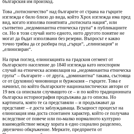
българския им произход.
Това „потисничество“ над българите от страна на гърците
изглежда е било близо до вида, който Хрох изглежда има пред
вид, когато използва понятията „потисната нация“, или
съответно „недоминантна етническа група“ в публикациите
си. Но в този случай нито едното, нито другото понятие не
могат да бъдат използвани без резерви. Въпросът е какво
точно трябва да се разбира под „гърци“, „елинизация“ и
„елинизиран“.
На пръв поглед, елинизацията на градския сегмент от
българското население до 1840 изглежда като неоспорим
случай на етническа асимилация на „недоминантна етническа
група“ – българите – от друга, „доминантна“ такава, състояща
се от (духовни) чиновници и буржоазия – гърците. Това е
начинът, по който българските националистически автори от
19 век са описвали случващото се – и по който традиционната
българска историография продължава да го описва. Но
картината, която те са представяли – и продължават да
представят – е доста заблуждаваща. Всъщност процесът на
елинизация има доста спонтанен характер, който се получава
вследствие от повече или по-малко нормалното културно
взаимодействие между хората в едно социално разделено,
двуезично обкръжение. Мерките, предприети от