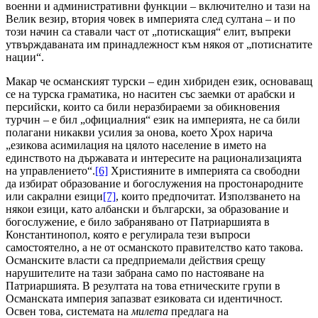
военни и административни функции – включително и тази на
Велик везир, втория човек в империята след султана – и по
този начин са ставали част от „потискащия“ елит, въпреки
утвърждаваната им принадлежност към някоя от „потиснатите
нации“.
Макар че османският турски – един хибриден език, основаващ
се на турска граматика, но наситен със заемки от арабски и
персийски, които са били неразбираеми за обикновения
турчин – е бил „официалния“ език на империята, не са били
полагани никакви усилия за онова, което Хрох нарича
„езикова асимилация на цялото население в името на
единството на държавата и интересите на рационализацията
на управлението“.
[6]
Християните в империята са свободни
да избират образование и богослужения на простонародните
или сакрални езици
[7]
, които предпочитат. Използването на
някои езици, като албански и български, за образование и
богослужение, е било забранявано от Патриаршията в
Константинопол, която е регулирала тези въпроси
самостоятелно, а не от османското правителство като такова.
Османските власти са предприемали действия срещу
нарушителите на тази забрана само по настояване на
Патриаршията. В резултата на това етническите групи в
Османската империя запазват езиковата си идентичност.
Освен това, системата на
милета
предлага на