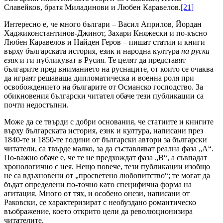
Славейков, братя Миладинови и Любен Каравелов.
[21]
Интересно е, че много българи – Васил Априлов, Йордан
Хаджиконстантинов-Джинот, Захари Княжески и по-късно
Любен Каравелов и Найден Геров – пишат статии и книги
върху българската история, език и народна култура
на руски
език
и ги публикуват в Русия. Те целят да представят
българите пред вниманието на руснаците, от които се очаква
да играят решаваща дипломатическа и военна роля при
освобождението на българите от Османско господство. За
обикновения български читател обаче тези публикации са
почти недостъпни.
Може да се твърди с добри основания, че статиите и книгите
върху българската история, език и култура, написани през
1840-те и 1850-те години от български автори за български
читатели, са твърде малко, за да съставляват реална фаза „А“.
По-важно обаче е, че те не предхождат фаза „B“, а съвпадат
хронологично с нея. Нещо повече, тези публикации изобщо
не са вдъхновени от „просветено любопитство“; те могат да
бъдат определени по-точно като специфична форма на
агитация. Много от тях, и особено онези, написани от
Раковски, се характеризират с необуздано романтическо
въображение, което открито цели да революционизира
читателите.