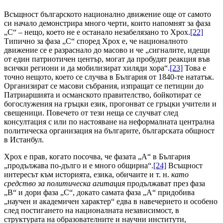
Всъщност българското национално движение още от самото
си начало демонстрира много черти, които напомнят за фаза
„C“ – нещо, което не е останало незабелязано то Хрох.
[22]
Типично за фаза „C“ според Хрох е, че националното
движение се е разраснало до масово и че „сигналите, идещи
от един патриотичен център, могат да пробудят реакция във
всички региони и да мобилизират хиляди хора“.
[23]
Това е
точно нещото, което се случва в България от 1840-те нататък.
Организират се масови събрания, изпращат се петиции до
Патриаршията и османското правителство, бойкотират се
богослужения на гръцки език, прогонват се гръцки учители и
свещеници. Повечето от тези неща се случват след
консултация с или по настояване на неформалната централна
политическа организация на българите, българската общност
в Истанбул.
Хрох е прав, когато посочва, че фазата „А“ в България
„продължава по-дълго и е много общирна“.
[24]
Всъщност
интересът към историята, езика, обичаите и т. н.
като
средство за политическа агитация
продължават през фаза
„B“ и дори фаза „C“, докато самата фаза „А“ придобива
„научен и академичен характер“ едва в навечерието и особено
след постигането на националната независимост, в
структурата на образователните и научни институти,