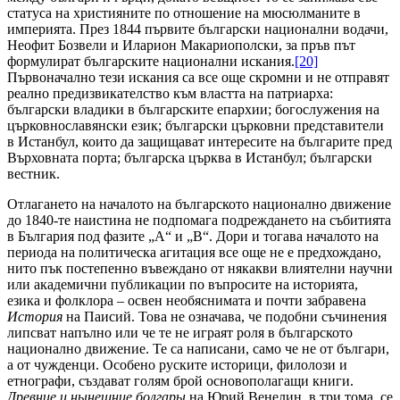
статуса на християните по отношение на мюсюлманите в
империята. През 1844 първите български национални водачи,
Неофит Бозвели и Иларион Макариополски, за пръв път
формулират българските национални искания.
[20]
Първоначално тези искания са все още скромни и не отправят
реално предизвикателство към властта на патриарха:
български владики в българските епархии; богослужения на
църковнославянски език; български църковни представители
в Истанбул, които да защищават интересите на българите пред
Върховната порта; българска църква в Истанбул; български
вестник.
Отлагането на началото на българското национално движение
до 1840-те наистина не подпомага подреждането на събитията
в България под фазите „А“ и „B“. Дори и тогава началото на
периода на политическа агитация все още не е предхождано,
нито пък постепенно въвеждано от някакви влиятелни научни
или академични публикации по въпросите на историята,
езика и фолклора – освен необяснимата и почти забравена
История
на Паисий. Това не означава, че подобни съчинения
липсват напълно или че те не играят роля в българското
национално движение. Те са написани, само че не от българи,
а от чужденци. Особено руските историци, филолози и
етнографи, създават голям брой основополагащи книги.
Древние и нынешние болгары
на Юрий Венелин, в три тома, се