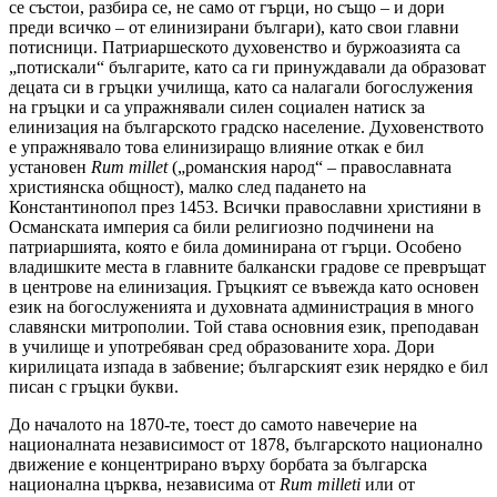
се състои, разбира се, не само от гърци, но също – и дори
преди всичко – от елинизирани българи), като свои главни
потисници. Патриаршеското духовенство и буржоазията са
„потискали“ българите, като са ги принуждавали да образоват
децата си в гръцки училища, като са налагали богослужения
на гръцки и са упражнявали силен социален натиск за
елинизация на българското градско население. Духовенството
е упражнявало това елинизиращо влияние откак е бил
установен
Rum
millet
(„романския народ“ – православната
християнска общност), малко след падането на
Константинопол през 1453. Всички православни християни в
Османската империя са били религиозно подчинени на
патриаршията, която е била доминирана от гърци. Особено
владишките места в главните балкански градове се превръщат
в центрове на елинизация. Гръцкият се въвежда като основен
език на богослуженията и духовната администрация в много
славянски митрополии. Той става основния език, преподаван
в училище и употребяван сред образованите хора. Дори
кирилицата изпада в забвение; българският език нерядко е бил
писан с гръцки букви.
До началото на 1870-те, тоест до самото навечерие на
националната независимост от 1878, българското национално
движение е концентрирано върху борбата за българска
национална църква, независима от
Rum
milleti
или от