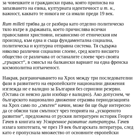
за човешките и граждански права, която приписва на
запазването на езика, културната идентичност
и т. н.
,
важност, каквато те никога не са имали преди 19 век.
Rum
milleti
трябва да се разбира като отделно политическо
тяло вътре в държавата, което причислява всички
православни християни, независимо от етническия им
произход, към една и съща фундаментална социална,
политическа и културна отправна система. Тя съдържа
няколко различни социални слоеве, сред които висшето
общество се различава от останалите слоеве чрез своята
„гръцкост“, в смисъл на балкански вариант на една френска
космополитна изтънченост.
Накрая, разграничаването на Хрох между три последователни
фази в развитието на европейските национални движения
изглежда не е валидно за България без сериозни резерви.
(Остава си неясно дали изобщо е валидно). Ако допуснем, че
българското национално движение отразява периодизацията
на Хрох само по „смътен“ начин, може би ще бъде интересно
да се обясни тази смътност чрез теорията на „ускореното
развитие“, предложена от руския литературен историк Георги
Гачев в книгата му
Ускоренное развитие литературы
. Гачев
излага хипотезата, че през 19 век българската литература, след
като е пропуснала множество от основните европейски