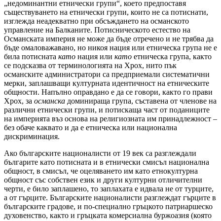
„недоминантни етнически групи“, което предпоставя
съществуването на етнически групи, които не са потиснати,
изглежда неадекватно при обсъждането на османското
управление на Балканите. Потисническото естество на
Османската империя не може да бъде отречено и не трябва да
бъде омаловажавано, но никоя нация или етническа група не е
била потисната
като
нация или
като
етническа група, както
се подсказва от терминологията на Хрох, нито пък
османските администратори са предприемали систематични
мерки, заплашващи културната идентичност на етническите
общности. Напълно оправдано е да се говори, както го прави
Хрох, за
османска
доминираща група, съставена от членове на
различни етнически групи, и потискаща част от поданиците
на империята въз основа на религиозната им принадлежност –
без обаче каквато и да е етническа или национална
дискриминация.
Ако българските националисти от 19 век са разглеждали
българите като потисната и в етнически смисъл национална
общност, в смисъл, че оцеляването им като етнокултурна
общност със собствен език и други културни отличителни
черти, е било заплашено, то заплахата е идвала не от турците,
а от гърците. Българските националисти разглеждат гърците в
българските градове, и по-специално гръцкото патриаршеско
духовенство, както и гръцката комерсиална буржоазия (която