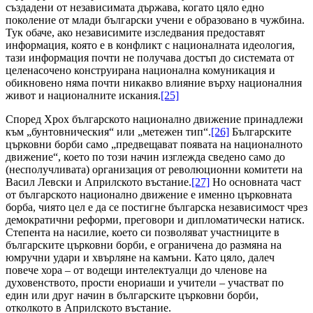
създадени от независимата държава, когато цяло едно
поколение от млади български учени е образовано в чужбина.
Тук обаче, ако независимите изследвания предоставят
информация, която е в конфликт с националната идеология,
тази информация почти не получава достъп до системата от
целенасочено конструирана национална комуникация и
обикновено няма почти никакво влияние върху националния
живот и националните искания.
[25]
Според Хрох българското национално движение принадлежи
към „бунтовническия“ или „метежен тип“.
[26]
Българските
църковни борби само „предвещават появата на националното
движение“, което по този начин изглежда сведено само до
(несполучливата) организация от революционни комитети на
Васил Левски и Априлското въстание.
[27]
Но основната част
от българското национално движение е именно църковната
борба, чиято цел е да се постигне българска независимост чрез
демократични реформи, преговори и дипломатически натиск.
Степента на насилие, което си позволяват участниците в
българските църковни борби, е ограничена до размяна на
юмручни удари и хвърляне на камъни. Като цяло, далеч
повече хора – от водещи интелектуалци до членове на
духовенството, прости енориаши и учители – участват по
един или друг начин в българските църковни борби,
отколкото в Априлското въстание.