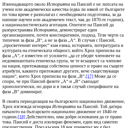
Изненадващото около
Историята
на Паисий е не липсата на
учени или академически качества (едва ли някой от българите
по това време е разполагал с необходимата подготовка, за да
напише научен или академичен текст, чак до 1870-те години),
а националистическата агитация. Опитите на Паисий да
разпространява
Историята
, демонстрират един
организационен, почти конспиративен, подход. Тези черти са
типични за фаза „B“, а не за фаза „А“. В случая с Паисий,
„просветеният интерес“ към езика, историята, литературата и
културата на етническата общност, който Хрох приписва на
фаза „А“, е изместен от усилието „да се убедят членовете на
недоминантната етническа група, че те всъщност са членове
на нация, притежаваща собствена ценност и право на същите
атрибути, каквито притежават другите, вече съществуващи
нации“, което Хрох приписва на фаза „B“.
[17]
Може да се
спори, че при Паисий фазите „А“ и „B“ съвпадат
хронологически, но дори и в такъв случай спецификите на
фаза „B“ доминират.
В своята периодизация на българското национално движение,
Хрох изглежда игнорира
Историята
на Паисий. Той датира
началото на българското национално движение от 1840-те
години.
[18]
Действително, има добри основания да се прави
това. Паисий е доста изолиран феномен, един вид самотен
предшественик. През късния 18 век примерът му е бил