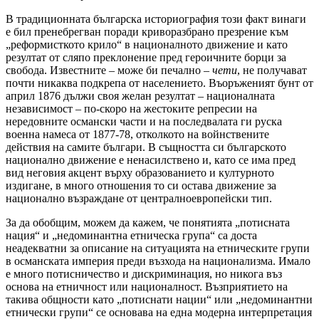
В традиционната българска историография този факт винаги
е бил пренебрегван поради криворазбрано презрение към
„реформисткото крило“ в националното движение и като
резултат от сляпо преклонение пред героичните борци за
свобода. Известните – може би печално –
чети
, не получават
почти никаква подкрепа от населението. Въоръженият бунт от
април 1876 дължи своя желан резултат – националната
независимост – по-скоро на жестоките репресии на
нередовните османски части и на последвалата ги руска
военна намеса от 1877-78, отколкото на войнствените
действия на самите българи. В същността си българското
национално движение е ненасилствено и, като се има пред
вид неговия акцент върху образованието и културното
издигане, в много отношения то си остава движение за
национално възраждане от централноевропейски тип.
За да обобщим, можем да кажем, че понятията „потисната
нация“ и „недоминантна етническа група“ са доста
неадекватни за описание на ситуацията на етническите групи
в османската империя преди възхода на национализма. Имало
е много потисничество и дискриминация, но никога въз
основа на етничност или националност. Възприятието на
такива общности като „потиснати нации“ или „недоминантни
етнически групи“ се основава на една модерна интерпретация