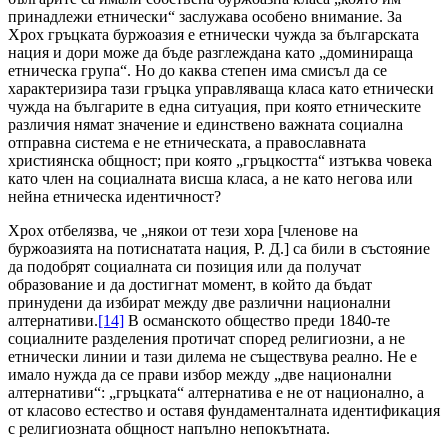
принадлежи етнически“ заслужава особено внимание. За
Хрох гръцката буржоазия е етнически чужда за българската
нация и дори може да бъде разглеждана като „доминираща
етническа група“. Но до каква степен има смисъл да се
характеризира тази гръцка управляваща класа като етнически
чужда на българите в една ситуация, при която етническите
различия нямат значение и единствено важната социална
отправна система е не етническата, а православната
християнска общност; при която „гръцкостта“ изтъква човека
като член на социалната висша класа, а не като негова или
нейна етническа идентичност?
Хрох отбелязва, че „някои от тези хора [членове на
буржоазията на потиснатата нация, Р. Д.] са били в състояние
да подобрят социалната си позиция или да получат
образование и да достигнат момент, в който да бъдат
принудени да избират между две различни национални
алтернативи.
[14]
В османското общество преди 1840-те
социалните разделения протичат според религиозни, а не
етнически линии и тази дилема не съществува реално. Не е
имало нужда да се прави избор между „две национални
алтернативи“: „гръцката“ алтернатива е не от национално, а
от класово естество и оставя фундаменталната идентификация
с религиозната общност напълно непокътната.