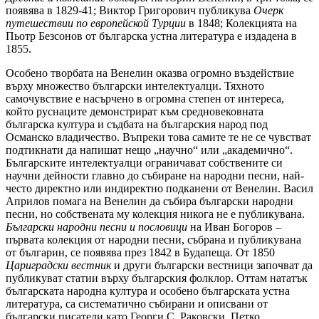
появява в 1829-41; Виктор Григорович публикува
Очерк
путешествии по европейской Турции
в 1848; Колекцията на
Пьотр Безсонов от българска устна литература е издадена в
1855.
Особено творбата на Венелин оказва огромно въздействие
върху множество български интелектуалци. Тяхното
самочувствие е насърчено в огромна степен от интереса,
който руснаците демонстрират към средновековната
българска култура и съдбата на българския народ под
Османско владичество. Въпреки това самите те не се чувстват
подтикнати да напишат нещо „научно“ или „академично“.
Българските интелектуалци ограничават собствените си
научни дейности главно до събиране на народни песни, най-
често директно или индиректно подканени от Венелин. Васил
Априлов помага на Венелин да събира български народни
песни, но собствената му колекция никога не е публикувана.
Български народни песни и пословици
на Иван Богоров –
първата колекция от народни песни, събрана и публикувана
от българин, се появява през 1842 в Будапеща. От 1850
Цариградски вестник
и други български вестници започват да
публикуват статии върху българския фолклор. Оттам нататък
българската народна култура и особено българската устна
литература, са систематично събирани и описвани от
български писатели като Георги С. Раковски, Петко