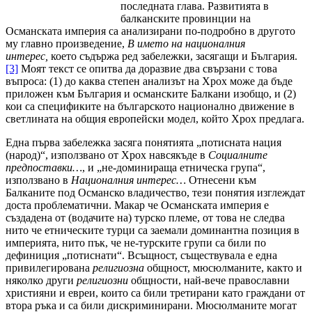
последната глава. Развитията в
балканските провинции на
Османската империя са анализирани по-подробно в другото
му главно произведение,
В името на националния
интерес,
което съдържа ред забележки, засягащи и България.
[3]
Моят текст се опитва да доразвие два свързани с това
въпроса: (1) до каква степен анализът на Хрох може да бъде
приложен към България и османските Балкани изобщо, и (2)
кои са спецификите на българското национално движение в
светлината на общия европейски модел, който Хрох предлага.
Една първа забележка засяга понятията „потисната нация
(народ)“, използвано от Хрох навсякъде в
Социалните
предпоставки…
, и „не-доминираща етническа група“,
използвано в
Националния интерес…
Отнесени към
Балканите под Османско владичество, тези понятия изглеждат
доста проблематични. Макар че Османската империя е
създадена от (водачите на) турско племе, от това не следва
нито че етническите турци са заемали доминантна позиция в
империята, нито пък, че не-турските групи са били по
дефиниция „потиснати“. Всъщност, съществувала е една
привилегирована
религиозна
общност, мюсюлманите, както и
няколко други
религиозни
общности, най-вече православни
християни и евреи, които са били третирани като граждани от
втора ръка и са били дискриминирани. Мюсюлманите могат