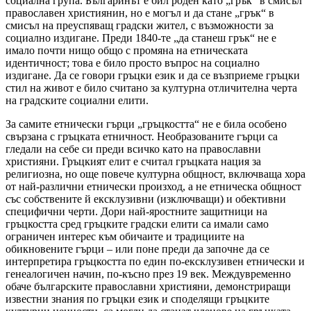
социална група. Българинът е бил роден като „грък“ в смисъл
православен християнин, но е могъл и да стане „грък“ в
смисъл на преуспяващ градски жител, с възможности за
социално издигане. Преди 1840-те „да станеш грък“ не е
имало почти нищо общо с промяна на етническата
идентичност; това е било просто въпрос на социално
издигане. Да се говори гръцки език и да се възприеме гръцки
стил на живот е било считано за културна отличителна черта
на градските социални елити.
За самите етнически гърци „гръцкостта“ не е била особено
свързана с гръцката етничност. Необразованите гърци са
гледали на себе си преди всичко като на православни
християни. Гръцкият елит е считал гръцката нация за
религиозна, но още повече културна общност, включваща хора
от най-различни етнически произход, а не етническа общност
със собствените й ексклузивни (изключващи) и обективни
специфични черти. Дори най-яростните защитници на
гръцкостта сред гръцките градски елити са имали само
ограничен интерес към обичаите и традициите на
обикновените гърци – или поне преди да започне да се
интерпретира гръцкостта по един по-ексклузивен етнически и
генеалогичен начин, по-късно през 19 век. Междувременно
обаче българските православни християни, демонстриращи
известни знания по гръцки език и споделящи гръцките