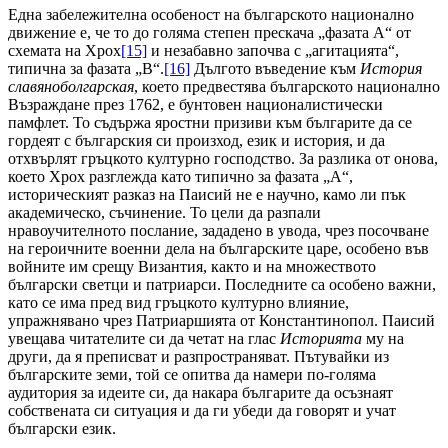
Една забележителна особеност на българското национално
движение е, че то до голяма степен прескача „фазата А“ от
схемата на Хрох
[15]
и незабавно започва с „агитацията“,
типична за фазата „B“.
[16]
Дългото въведение към
История
славяноболгарская
, което предвестява българското национално
Възраждане през 1762, е бунтовен националистически
памфлет. То съдържа яростни призиви към българите да се
гордеят с българския си произход, език и история, и да
отхвърлят гръцкото културно господство. За разлика от онова,
което Хрох разглежда като типично за фазата „А“,
историческият разказ на Паисий не е научно, камо ли пък
академическо, съчинение. То цели да разпали
нравоучителното послание, зададено в увода, чрез посочване
на героичните военни дела на българските царе, особено във
войните им срещу Византия, както и на множеството
български светци и патриарси. Последните са особено важни,
като се има пред вид гръцкото културно влияние,
упражнявано чрез Патриаршията от Константинопол. Паисий
увещава читателите си да четат на глас
Историята
му на
други, да я преписват и разпространяват. Пътувайки из
българските земи, той се опитва да намери по-голяма
аудитория за идеите си, да накара българите да осъзнаят
собствената си ситуация и да ги убеди да говорят и учат
български език.