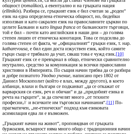
културни ценности, са могли да станат членове на гръцката
общност (
roma
í
ikos
), а евентуално и на гръцката нация
(
ellinik
ó
s
). Разбира се, гръцкият език е бил считан за „роден“
език на една определена етническа общност, но, бидейки
използван и като сакрален език на православните църкви по
целите Балкани и като
lingua
franca
от балканските търговци,
той е бил – почти като английския в наши дни – до голяма
степен лишен от етническа конотация. Това се подсилва до
голяма степен от факта, че „официалният“ гръцки език, т. нар.
katharevousa
,
е бил един доста изкуствен език, който самите
гърци също е трябвало да учат, сякаш това е чужд език.
[10]
Гръцкият език се е превърнал в общо, етнически сравнително
неутрално, средство за комуникация за всички православни
християни в Империята. По същия начин трябва да се разбира
и добре познатото
Уводно учение
, написано през 1802 от
Даниел Москополит (който е влах, между другото), в което
албанци, влахи и българи се подканват „да се откажат от
варварския си език, реч и обичаи“ и да „придобият езика и
речта на гърците“, за да спечелят много „от техните
професии,// и всичките им търговски начинания“.
[11]
По-
прагматичен, „не-етнически“ подход към езиковата
асимилация едва ли е възможен.
„Гръцкият начин на живот“, проповядван от гръцката
буржоазия, всъщност няма много общо с традиционния начин