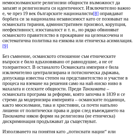
немюсюлманските религиозни общности възможност да
запазят и религиозната си идентичност. Изключително важно
е, че през 19 век българските националисти
[8]
оправдават
борбата си за национална независимост като се позовават на
османската тирания, административен произвол, корупция,
неефективност, изостаналост и т. н., но рядко обвиняват
османското правителство в прокарване на целенасочена и
систематична политика на езикова или етническа асимилация.
[9]
Без съмнение, османското отношение съм етническите
въпроси е било вдъхновявано от равнодушие, а не от
толерантност. В останалото Османската империя е била
изключително централизирана и потисническа държава,
допускаща известна степен на представителство и участие в
процеса на вземане на решения само на най-ниско ниво в
махалата и селските общности. Преди
Танзимата
–
османската програма за реформи, която започва в 1839 и се
стреми да модернизира империята – османските поданици,
както мюсюлмани, така и християни, са почти напълно
лишени от политически права и дори след въвеждането на
Танзимата
някои форми на религиозна (не етническа)
дискриминация продължават да съществуват.
Използването на понятия като „потиснати нации“ или