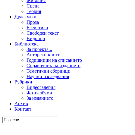
Живопис
Сцена
Теория
Драскулки
Проза
Есеистика
Свободен текст
Видрица
Библиотека
За проекта...
Авторски книги
Годишници на списанието
Справочник на изданието
Тематични сборници
Научни изследвания
Рубрики
Видеогалерия
Фотоалбуми
За изданието
Архив
Контакт