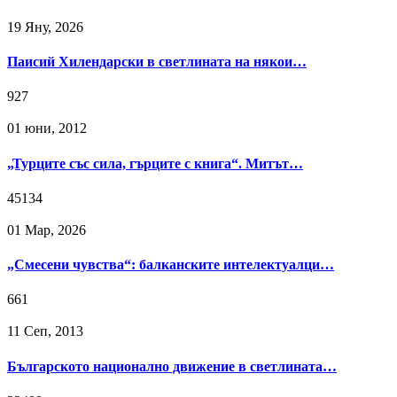
19 Яну, 2026
Паисий Хилендарски в светлината на някои…
927
01 юни, 2012
„Турците със сила, гърците с книга“. Митът…
45134
01 Мар, 2026
„Смесени чувства“: балканските интелектуалци…
661
11 Сeп, 2013
Българското национално движение в светлината…