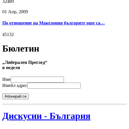
32489
01 Апр, 2009
По отношение на Македония българите още са…
45132
Бюлетин
„Либерален Преглед“
в неделя
Име
Имейл адрес
Абонирай се
Дискусии - България