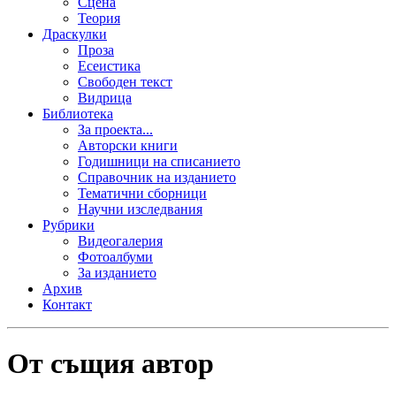
Сцена
Теория
Драскулки
Проза
Есеистика
Свободен текст
Видрица
Библиотека
За проекта...
Авторски книги
Годишници на списанието
Справочник на изданието
Тематични сборници
Научни изследвания
Рубрики
Видеогалерия
Фотоалбуми
За изданието
Архив
Контакт
От същия автор