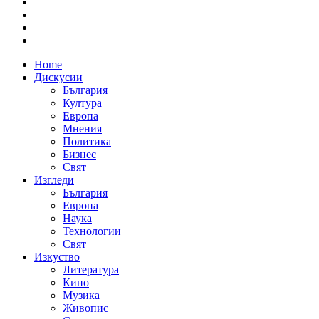
Home
Дискусии
България
Култура
Европа
Мнения
Политика
Бизнес
Свят
Изгледи
България
Европа
Наука
Технологии
Свят
Изкуство
Литература
Кино
Музика
Живопис