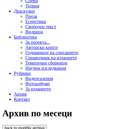
Сцена
Теория
Драскулки
Проза
Есеистика
Свободен текст
Видрица
Библиотека
За проекта...
Авторски книги
Годишници на списанието
Справочник на изданието
Тематични сборници
Научни изследвания
Рубрики
Видеогалерия
Фотоалбуми
За изданието
Архив
Контакт
Архив по месеци
back to monthly archive