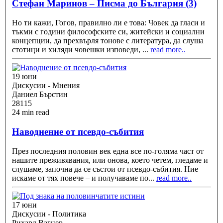
Стефан Маринов – Писма до България (3)
Но ти кажи, Гогов, правилно ли е това: Човек да гласи и
тъкми с годи­ни философските си, житейски и социални
концепции, да прехвърля тонове с литература, да слуша
стотици и хиляди човешки изповеди,
...
read more..
19 юни
Дискусии - Мнения
Даниел Бърстин
28115
24 min read
Наводнение от псевдо-събития
През последния половин век една все по-голяма част от
нашите преживявания, или онова, което четем, гледаме и
слушаме, започна да се състои от псевдо-събития. Ние
искаме от тях повече – и получаваме по
...
read more..
17 юни
Дискусии - Политика
Рихард Вагнер