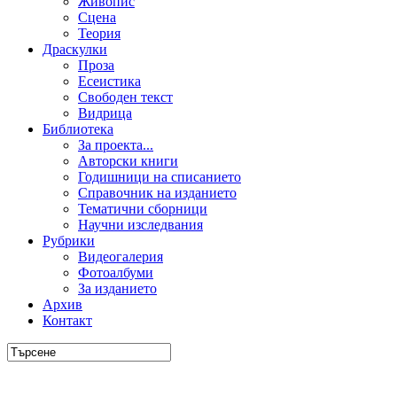
Живопис
Сцена
Теория
Драскулки
Проза
Есеистика
Свободен текст
Видрица
Библиотека
За проекта...
Авторски книги
Годишници на списанието
Справочник на изданието
Тематични сборници
Научни изследвания
Рубрики
Видеогалерия
Фотоалбуми
За изданието
Архив
Контакт