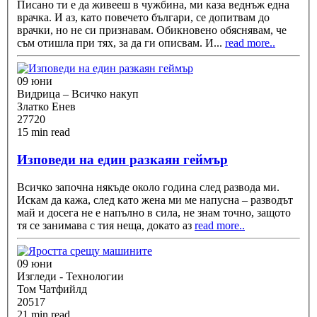
Писано ти е да живееш в чужбина, ми каза веднъж една
врачка. И аз, като повечето българи, се допитвам до
врачки, но не си признавам. Обикновено обяснявам, че
съм отишла при тях, за да ги описвам. И
...
read more..
09 юни
Видрица – Всичко накуп
Златко Енев
27720
15 min read
Изповеди на един разкаян геймър
Всичко започна някъде около година след развода ми.
Искам да кажа, след като жена ми ме напусна – разводът
май и досега не е напълно в сила, не знам точно, защото
тя се занимава с тия неща, докато аз
read more..
09 юни
Изгледи - Технологии
Том Чатфийлд
20517
21 min read