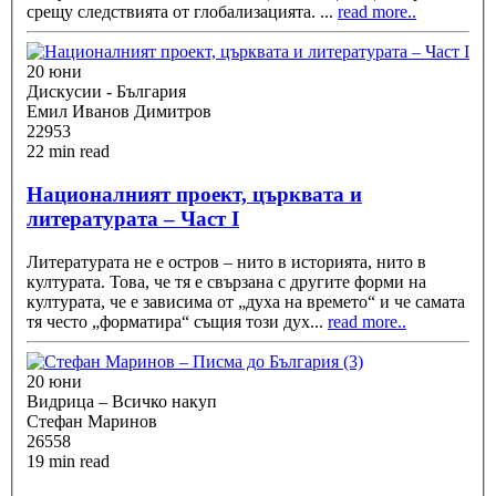
срещу следствията от глобализацията.
...
read more..
20 юни
Дискусии - България
Емил Иванов Димитров
22953
22 min read
Националният проект, църквата и
литературата – Част I
Литературата не е остров – нито в историята, нито в
културата. Това, че тя е свързана с другите форми на
културата, че е зависима от „духа на времето“ и че самата
тя често „форматира“ същия този дух
...
read more..
20 юни
Видрица – Всичко накуп
Стефан Маринов
26558
19 min read