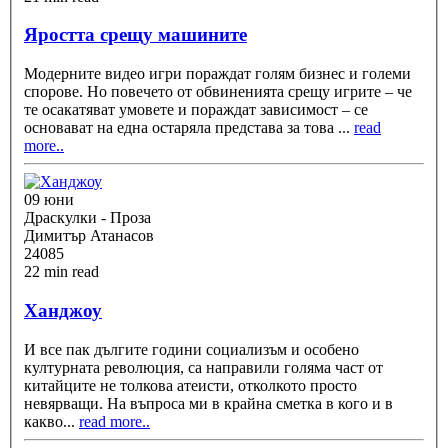
Яростта срещу машините
Модерните видео игри пораждат голям бизнес и големи
спорове. Но повечето от обвиненията срещу игрите – че
те осакатяват умовете и пораждат зависимост – се
основават на една остаряла представа за това
...
read
more..
09 юни
Драскулки - Проза
Димитър Атанасов
24085
22 min read
Ханджоу
И все пак дългите години социализъм и особено
културната революция, са направили голяма част от
китайците не толкова атеисти, отколкото просто
невярващи. На въпроса ми в крайна сметка в кого и в
какво
...
read more..