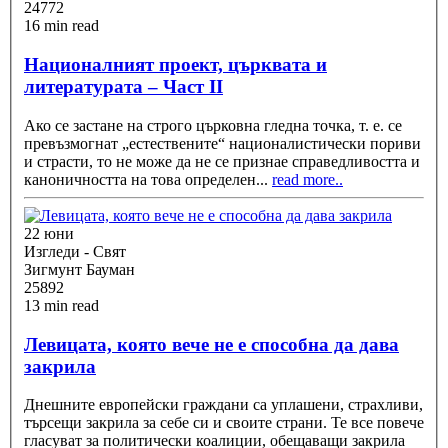
24772
16 min read
Националният проект, църквата и
литературата – Част II
Ако се застане на строго църковна гледна точка, т. е. се
превъзмогнат „естествените“ националистически пориви
и страсти, то не може да не се признае справедливостта и
каноничността на това определен
...
read more..
22 юни
Изгледи - Свят
Зигмунт Бауман
25892
13 min read
Левицата, която вече не е способна да дава
закрила
Днешните европейски граждани са уплашени, страхливи,
търсещи закрила за себе си и своите страни. Те все повече
гласуват за политически коалиции, обещаващи закрила