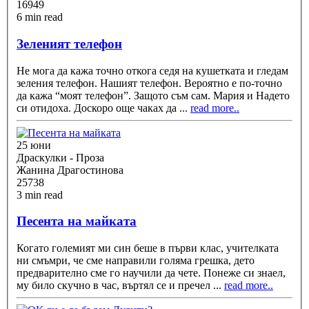
16949
6 min read
Зеленият телефон
Не мога да кажа точно откога седя на кушетката и гледам
зеления телефон. Нашият телефон. Вероятно е по-точно
да кажа “моят телефон”. Защото съм сам. Мария и Надето
си отидоха. Доскоро още чаках да
...
read more..
25 юни
Драскулки - Проза
Жанина Драгостинова
25738
3 min read
Песента на майката
Когато големият ми син беше в първи клас, учителката
ни смъмри, че сме направили голяма грешка, дето
предварително сме го научили да чете. Понеже си знаел,
му било скучно в час, въртял се и пречел
...
read more..