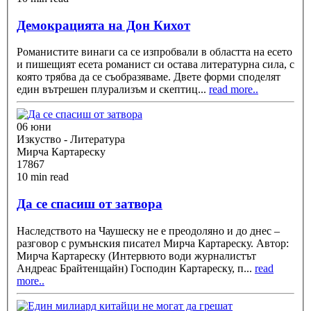
Демокрацията на Дон Кихот
Романистите винаги са се изпробвали в областта на есето
и пишещият есета романист си остава литературна сила, с
която трябва да се съобразяваме. Двете форми споделят
един вътрешен плурализъм и скептиц
...
read more..
06 юни
Изкуство - Литература
Мирча Картареску
17867
10 min read
Да се спасиш от затвора
Наследството на Чаушеску не е преодоляно и до днес –
разговор с румънския писател Мирча Картареску. Автор:
Мирча Картареску (Интервюто води журналистът
Андреас Брайтенщайн) Господин Картареску, п
...
read
more..