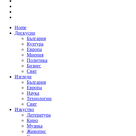
Home
Дискусии
България
Култура
Европа
Мнения
Политика
Бизнес
Свят
Изгледи
България
Европа
Наука
Технологии
Свят
Изкуство
Литература
Кино
Музика
Живопис