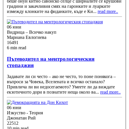
беше онуй китно савойско селце с ширналите се крушови
градини и закачливия смях на гаронките и луарките
измежду клонките на фиданките, къде е Ки
...
read more..
06 юни
Видрица – Всичко накуп
Мариана Евлогиева
16491
6 min read
Пътеводител на ментрологическия
стопаджия
Задавате ли си често – ако не често, то поне понякога –
въпроси за Човека, Вселената и всичко останало?
Привлича ли ви недосегаемото? Умеете ли да виждате
екзотичното дори в познатите неща около ва
...
read more..
06 юни
Изкуство - Теория
Джонатан Рий
22512
10 min read