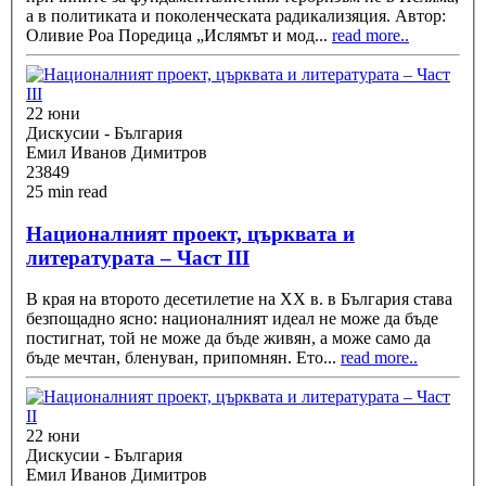
а в политиката и поколенческата радикализяция. Автор:
Оливие Роа Поредица „Ислямът и мод
...
read more..
22 юни
Дискусии - България
Емил Иванов Димитров
23849
25 min read
Националният проект, църквата и
литературата – Част III
В края на второто десетилетие на ХХ в. в България става
безпощадно ясно: националният идеал не може да бъде
постигнат, той не може да бъде живян, а може само да
бъде мечтан, бленуван, припомнян. Ето
...
read more..
22 юни
Дискусии - България
Емил Иванов Димитров