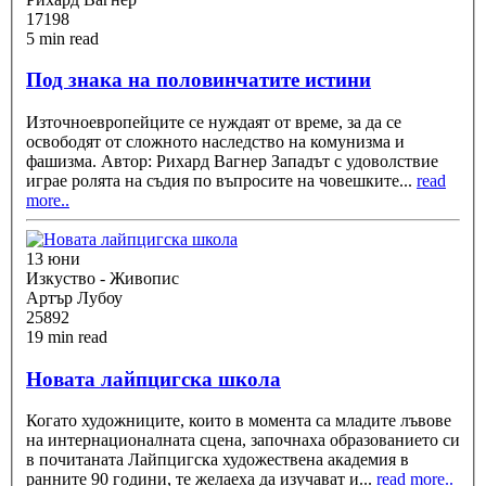
17198
5 min read
Под знака на половинчатите истини
Източноевропейците се нуждаят от време, за да се
освободят от сложното наследство на комунизма и
фашизма. Автор: Рихард Вагнер Западът с удоволствие
играе ролята на съдия по въпросите на човешките
...
read
more..
13 юни
Изкуство - Живопис
Артър Лубоу
25892
19 min read
Новата лайпцигска школа
Когато художниците, които в момента са младите лъвове
на интернационалната сцена, започнаха образованието си
в почитаната Лайпцигска художествена академия в
ранните 90 години, те желаеха да изучават и
...
read more..