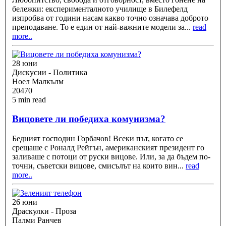
бележки: експерименталното училище в Билефелд
изпробва от години насам какво точно означава доброто
преподаване. То е един от най-важните модели за
...
read
more..
28 юни
Дискусии - Политика
Ноел Малкълм
20470
5 min read
Вицовете ли победиха комунизма?
Бедният господин Горбачов! Всеки път, когато се
срещаше с Роналд Рейгън, американският президент го
заливаше с потоци от руски вицове. Или, за да бъдем по-
точни, съветски вицове, смисълът на които вин
...
read
more..
26 юни
Драскулки - Проза
Палми Ранчев