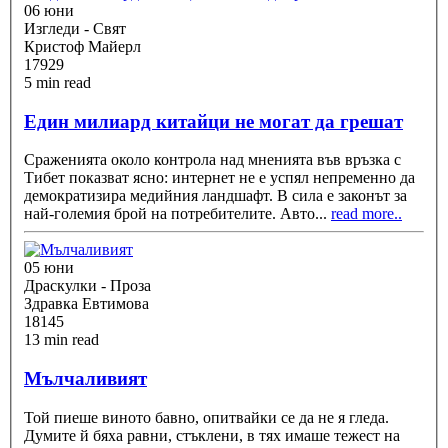
06 юни
Изгледи - Свят
Кристоф Майерл
17929
5 min read
Един милиард китайци не могат да грешат
Сраженията около контрола над мненията във връзка с
Тибет показват ясно: интернет не е успял непременно да
демократизира медийния ландшафт. В сила е законът за
най-големия брой на потребителите. Авто
...
read more..
05 юни
Драскулки - Проза
Здравка Евтимова
18145
13 min read
Мълчаливият
Той пиеше виното бавно, опитвайки се да не я гледа.
Думите й бяха равни, стъклени, в тях имаше тежест на