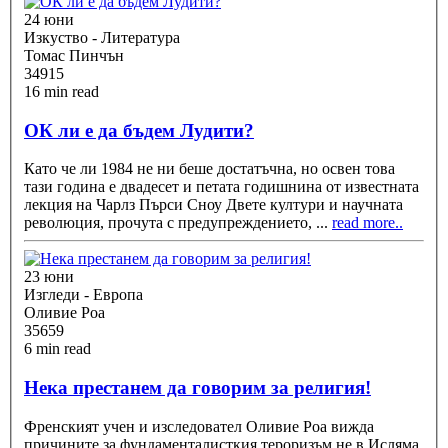
24 юни
Изкуство - Литература
Томас Пинчън
34915
16 min read
ОК ли е да бъдем Лудити?
Като че ли 1984 не ни беше достатъчна, но освен това
тази година е двадесет и петата годишнина от известната
лекция на Чарлз Пърси Сноу Двете култури и научната
революция, прочута с предупреждението,
...
read more..
23 юни
Изгледи - Европа
Оливие Роа
35659
6 min read
Нека престанем да говорим за религия!
Френският учен и изследовател Оливие Роа вижда
причините за фундаменталисткия тероризъм не в Исляма,