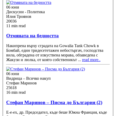
06 юни
Дискусии - Политика
Илия Троянов
20036
11 min read
Отмяната на бедността
Накипрена върху сградата на Gowalia Tank Chowk в
Бомбай, един тридесететажен небостъргач, господства
вила, обградена от изкуствена морава, обзаведена с
Жакузи и люлка, от която собственикът
...
read more..
06 юни
Видрица – Всичко накуп
Стефан Маринов
25618
16 min read
Стефан Маринов – Писма до България (2)
Е-е-ех, др. Председател, къде беше Южна Франция, къде