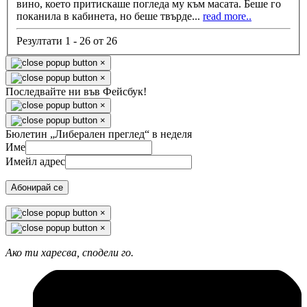
вино, което притискаше погледа му към масата. Беше го
поканила в кабинета, но беше твърде
...
read more..
Резултати 1 - 26 от 26
×
×
Последвайте ни във Фейсбук!
×
×
Бюлетин „Либерален преглед“ в неделя
Име
Имейл адрес
Абонирай се
×
×
Ако ти харесва, сподели го.