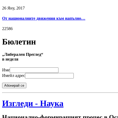
26 Яну, 2017
От националните движения към напълно…
22586
Бюлетин
„Либерален Преглед“
в неделя
Име
Имейл адрес
Абонирай се
Изгледи - Наука
Национално-формиращият процес в Осм