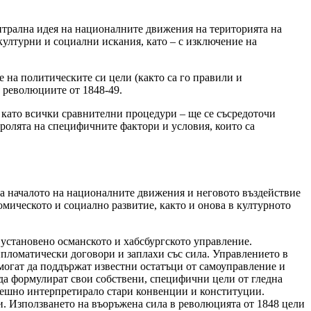
ентрална идея на националните движения на територията на
културни и социални искания, като – с изключение на
 на политическите си цели (както са го правили и
 революциите от 1848-49.
– като всички сравнителни процедури – ще се съсредоточи
 ролята на специфичните фактори и условия, които са
а началото на националните движения и неговото въздействие
мическото и социално развитие, както и онова в културното
 установено османското и хабсбургското управление.
ипломатически договори и заплахи със сила. Управлението в
 могат да поддържат известни остатъци от самоуправление и
 да формулират свои собствени, специфични цели от гледна
грешно интерпретирало стари конвенции и конституции.
и. Използването на въоръжена сила в революцията от 1848 цели