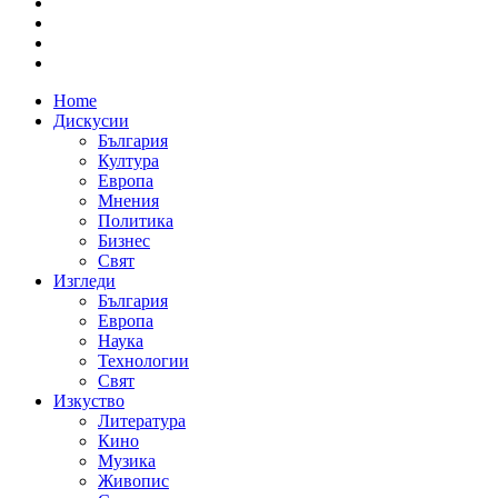
Home
Дискусии
България
Култура
Европа
Мнения
Политика
Бизнес
Свят
Изгледи
България
Европа
Наука
Технологии
Свят
Изкуство
Литература
Кино
Музика
Живопис