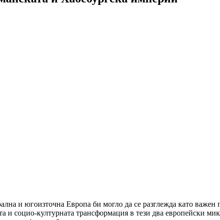
на и югоизточна Европа би могло да се разглежда като важен 
а и социо-културната трансформация в тези два европейски микро