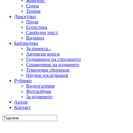
Живопис
Сцена
Теория
Драскулки
Проза
Есеистика
Свободен текст
Видрица
Библиотека
За проекта...
Авторски книги
Годишници на списанието
Справочник на изданието
Тематични сборници
Научни изследвания
Рубрики
Видеогалерия
Фотоалбуми
За изданието
Архив
Контакт