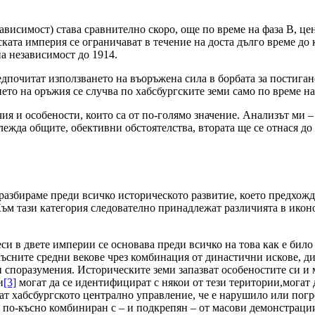
ависимост) става сравнително скоро, още по време на фаза В, ц
ката империя се ограничават в течение на доста дълго време до 
а независимост до 1914.
почитат използването на въоръжена сила в борбата за постигане
ето на оръжия се случва по хабсбургските земи само по време на
ичия и особености, които са от по-голямо значение. Анализът ми 
лежда общите, обективни обстоятелства, втората ще се отнася до
збираме преди всичко историческото развитие, което предхожд
ъм тази категория следователно принадлежат различията в иконо
 в двете империи се основава преди всичко на това как е било
късните средни векове чрез комбинация от династични искове, д
и споразумения. Историческите земи запазват особеностите си и
и
[3]
могат да се идентифицират с някои от тези територии,могат
ват хабсбургското централно управление, че е нарушило или по
 по-късно комбиниран с – и подкрепян – от масови демонстраци