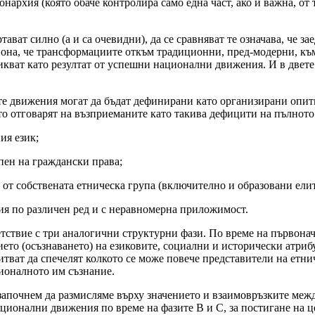
онархия (която обаче контролира само една част, ако и важна, от
ават силно (а и са очевидни), да се сравняват те означава, че з
гиона, че трансформациите откъм традиционни, пред-модерни, къ
никват като резултат от успешни национални движения. И в две
ите движения могат да бъдат дефинирани като организирани опит
то отговарят на възприеманите като такива дефицити на пълнот
ия език;
пен на граждански права;
 от собствената етническа група (включително и образовани елит
ия по различен ред и с неравномерна приложимост.
тствие с три аналогични структурни фази. По време на първонач
ето (осъзнаването) на езиковите, социални и исторически атриб
питват да спечелят колкото се може повече представители на етни
ционалното им съзнание.
 започнем да размисляме върху значението и взаимовръзките меж
ционални движения по време на фазите В и С, за постигане на це