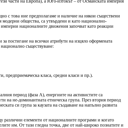
 тези части на Европа), а Юго-изтокът – от Османската империя
аедно с това ние предполагаме и наличие на някои съществени
м модерни общества, са утвърдени и като национално-
те империи националните движения започват като реакции
и за постигане на всички атрибути на изцяло оформената
о национално съществуване:
и, предприемаческа класа, средни класи и пр.).
алния период (фаза А), енергиите на активистите са
ути на не-доминантната етническа група. През втория период
ческата си група за каузата на създаване на напълно развита
ду различни елементи от националните програми и когато
лите им. От тази гледна точка, две от най-широко познатите и