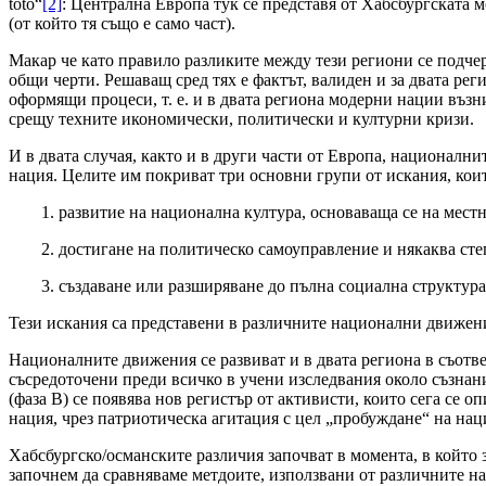
toto“
[2]
: Централна Европа тук се представя от Хабсбургската м
(от който тя също е само част).
Макар че като правило разликите между тези региони се подчерт
общи черти. Решаващ сред тях е фактът, валиден и за двата ре
оформящи процеси, т. е. и в двата региона модерни нации въз
срещу техните икономически, политически и културни кризи.
И в двата случая, както и в други части от Европа, националн
нация. Целите им покриват три основни групи от искания, кои
1. развитие на национална култура, основаваща се на местн
2. достигане на политическо самоуправление и някаква сте
3. създаване или разширяване до пълна социална структура
Тези искания са представени в различните национални движен
Националните движения се развиват и в двата региона в съотве
съсредоточени преди всичко в учени изследвания около съзнани
(фаза В) се появява нов регистър от активисти, които сега се о
нация, чрез патриотическа агитация с цел „пробуждане“ на на
Хабсбургско/османските различия започват в момента, в който
започнем да сравняваме метдоите, използвани от различните на