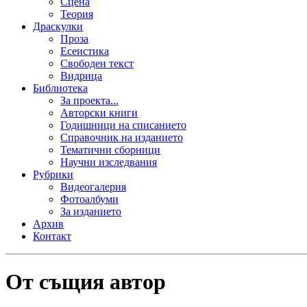
Сцена
Теория
Драскулки
Проза
Есеистика
Свободен текст
Видрица
Библиотека
За проекта...
Авторски книги
Годишници на списанието
Справочник на изданието
Тематични сборници
Научни изследвания
Рубрики
Видеогалерия
Фотоалбуми
За изданието
Архив
Контакт
От същия автор