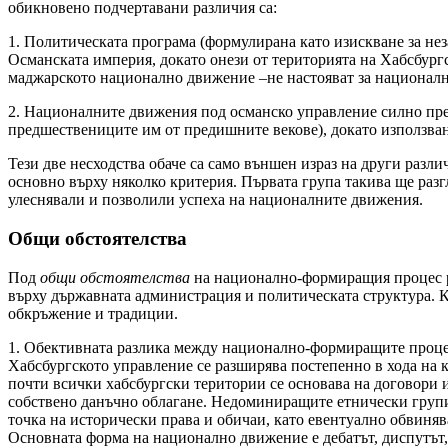
обикновено подчертавани различия са:
1. Политическата програма (формулирана като изискване за нез
Османската империя, докато онези от територията на Хабсбургс
маджарското национално движение –не настояват за националн
2. Националните движения под османско управление силно пред
предшествениците им от предишните векове), докато използван
Тези две несходства обаче са само външен израз на други разл
основно върху няколко критерия. Първата група такива ще разг
улеснявали и позволили успеха на националните движения.
Общи обстоятелства
Под
общи обстоятелства
на национално-формиращия процес ра
върху държавната администрация и политическата структура. К
обкръжение и традиции.
1. Обективната разлика между национално-формиращите процеси
Хабсбургското управление се разширява постепенно в хода на 
почти всички хабсбургски територии се основава на договори 
собствено данъчно облагане. Недоминиращите етнически груп
точка на исторически права и обичаи, като евентуално обвиня
Основната форма на национално движение е дебатът, диспутът,