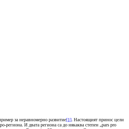
пример за неравномерно развитие
[1]
. Настоящият принос цели
-региона. И двата региона са до някаква степен „pars pro