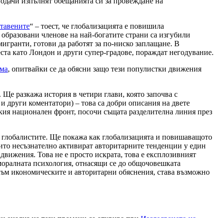
 водачи изпълнят обещанията си за провеждане на
ставените
“ – тоест, че глобализацията е повишила
 образовани членове на най-богатите страни са изгубили
игранти, готови да работят за по-ниско заплащане. В
еста като Лондон и други супер-градове, пораждат негодувание.
зма
, опитвайки се да обясни защо тези популистки движения
. Ще разкажа история в четири глави, която започва с
 и други коментатори) – това са добри описания на двете
ския национален фронт, посочи същата разделителна линия през
 с глобалистите. Ще покажа как глобализацията и повишаващото
оито несъзнателно активират авторитарните тенденции у един
вижения. Това не е просто искрата, това е експлозивният
 моралната психология, отнасящи се до общочовешката
 към икономическите и авторитарни обяснения, става възможно