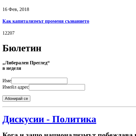
16 Фев, 2018
Как капитализмът променя съзнанието
12207
Бюлетин
„Либерален Преглед“
в неделя
Име
Имейл адрес
Абонирай се
Дискусии - Политика
Кога и защо национализмът побеждава 