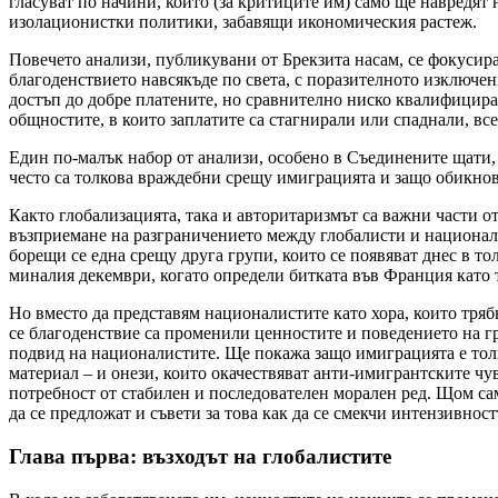
гласуват по начини, които (за критиците им) само ще навредят
изолационистки политики, забавящи икономическия растеж.
Повечето анализи, публикувани от Брекзита насам, се фокусира
благоденствието навсякъде по света, с поразителното изключен
достъп до добре платените, но сравнително ниско квалифициран
общностите, в които заплатите са стагнирали или спаднали, вс
Един по-малък набор от анализи, особено в Съединените щати,
често са толкова враждебни срещу имиграцията и защо обикнов
Както глобализацията, така и авторитаризмът са важни части от 
възприемане на разграничението между глобалисти и национа
борещи се една срещу друга групи, които се появяват днес в т
миналия декември, когато определи битката във Франция като 
Но вместо да представям националистите като хора, които тряб
се благоденствие са променили ценностите и поведението на гр
подвид на националистите. Ще покажа защо имиграцията е толк
материал – и онези, които окачествяват анти-имигрантските чу
потребност от стабилен и последователен морален ред. Щом са
да се предложат и съвети за това как да се смекчи интензивнос
Глава първа: възходът на глобалистите