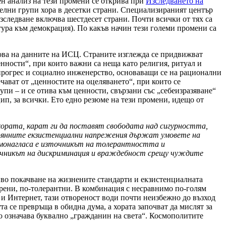
ен анализ на тези промени се открива при
Изследването на
телни групи хора в десетки страни. Специализираният център
изследване включва шестдесет страни. Почти всички от тях са
тура към демокрация). По какъв начин тези големи промени са
снова на данните на ИСЦ. Страните изглежда се придвижват
енности“, при които важни са неща като религия, ритуал и
 прогрес и социално инженерство, основаващи се на рационални
чават от „ценностите на оцеляването“, при които се
пи – и се отива към ценности, свързани със „себеизразяване“
ип, за всички. Ето едно резюме на тези промени, идещо от
хората, карат ги да поставят свободата над сигурността,
оянните екзистенциални напрежения държат умовете на
монагласа е източникът на толерантността и
зточникът на дискриминация и враждебност срещу чуждите
во покачване на жизнените стандарти и екзистенциалната
орени, по-толерантни. В комбинация с несравнимо по-голям
 и Интернет, тази отвореност води почти неизбежно до възход
 се превръща в обидна дума, а хората започват да мислят за
то означава буквално „гражданин на света“. Космополитите