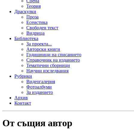
Сцена
Теория
Драскулки
Проза
Есеистика
Свободен текст
Видрица
Библиотека
За проекта...
Авторски книги
Годишници на списанието
Справочник на изданието
Тематични сборници
Научни изследвания
Рубрики
Видеогалерия
Фотоалбуми
За изданието
Архив
Контакт
От същия автор