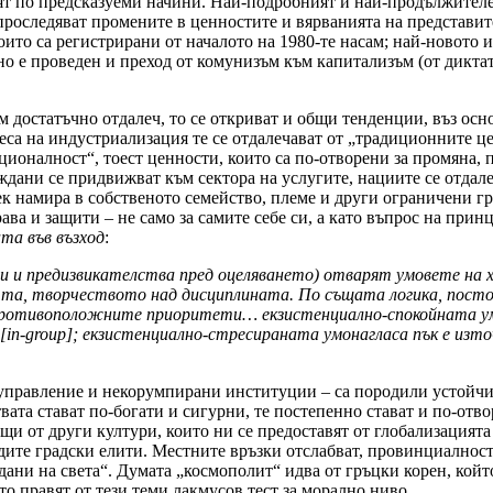
нят по предсказуеми начини. Най-подробният и най-продължител
 проследяват промените в ценностите и вярванията на представи
оито са регистрирани от началото на 1980-те насам; най-новото 
нно е проведен и преход от комунизъм към капитализъм (от дикта
ем достатъчно отдалеч, то се откриват и общи тенденции, въз о
цеса на индустриализация те се отдалечават от „традиционните ц
ционалност“, тоест ценности, които са по-отворени за промяна,
ждани се придвижват към сектора на услугите, нациите се отдале
к намира в собственото семейство, племе и други ограничени гру
ва и защити – не само за самите себе си, а като въпрос на принц
та във възход
:
и и предизвикателства пред оцеляването) отварят умовете на 
тта, творчеството над дисциплината. По същата логика, пост
а противоположните приоритети… екзистенциално-спокойната у
[in-group]; екзистенциално-стресираната умонагласа пък е и
 управление и некорумпирани институции – са породили устойчи
ата стават по-богати и сигурни, те постепенно стават и по-отв
щи от други култури, които ни се предоставят от глобализацията
те градски елити. Местните връзки отслабват, провинциалността
дани на света“. Думата „космополит“ идва от гръцки корен, кой
о правят от тези теми лакмусов тест за морално ниво.