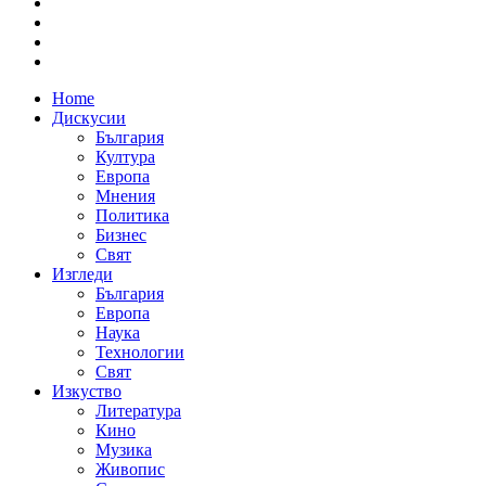
Home
Дискусии
България
Култура
Европа
Мнения
Политика
Бизнес
Свят
Изгледи
България
Европа
Наука
Технологии
Свят
Изкуство
Литература
Кино
Музика
Живопис