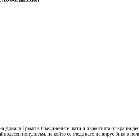
 на Доналд Тръмп в Съединените щати и бъркотията от крайнодес
йнодесен популизъм, на който се гледа като на вирус Зика в поли