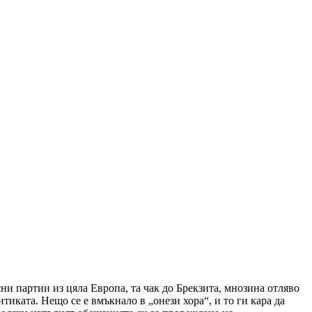
ни партии из цяла Европа, та чак до Брекзита, мнозина отляво
тиката. Нещо се е вмъкнало в „онези хора“, и то ги кара да