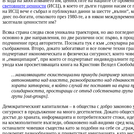
В хода на забогатяването им, ценностите на нациите се проме
световните ценности
(ИСЦ), в което от дълги години насам се
на ИСЦ вече е събрал и публикувал данни за шестте „вълни“, к
днес по-богати, отколкото през 1980-те, а в някои междувреме
засегнали ценностите им?
Всяка страна следва своя уникална траектория, но ако погледн
основно в две направления, по две различни оси: първо, в про
подчинение пред авторитети. Посоката тук е към „секуларна ра
съображения. Второ, докато забогатяват и все повече техни гра
подчертават икономическата и физическа сигурност, които чове
и „еманципация“, при които се подчертават индивидуалните пра
увода към просветляващата книга на Кристиян Велцел
Свобода
…намаляващите екзистенциални принуди (например заплах
автономията над властта, разнообразието над еднаквос
хората затворени, в който случай те поставят на върх
солидарността, простиращи се отвъд собствената група
групи
[out-groups].
Демократическият капитализъм – в общества с добро законово
сигурност в продължение на много десетилетия. Докато обществ
достъп до храната, информацията и потребителските стоки, иде
на космополитните възгледи, обикновено най-видими сред млади
останалите човешки същества като за подобни на себе си „граж
подкрепят разнообразието и приветстват имиграцията, като чест