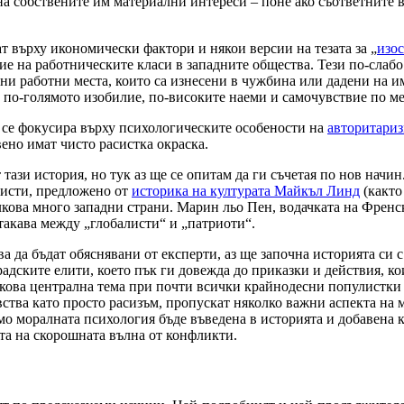
 на собствените им материални интереси – поне ако съответните
т върху икономически фактори и някои версии на тезата за „
изо
ие на работническите класи в западните общества. Тези по-слабо
и работни места, които са изнесени в чужбина или дадени на им
е по-голямото изобилие, по-високите наеми и самочувствие по м
 се фокусира върху психологическите особености на
авторитари
ено имат чисто расистка окраска.
тази история, но тук аз ще се опитам да ги съчетая по нов начин
листи, предложено от
историка на културата Майкъл Линд
(както
олкова много западни страни. Марин льо Пен, водачката на Френ
такава между „глобалисти“ и „патриоти“.
ва да бъдат обяснявани от експерти, аз ще започна историята си
адските елити, което пък ги довежда до приказки и действия, к
ова централна тема при почти всички крайнодесни популистки д
вства като просто расизъм, пропускат няколко важни аспекта на
мо моралната психология бъде въведена в историята и добавена
тта на скорошната вълна от конфликти.