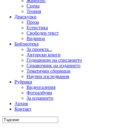
Живопис
Сцена
Теория
Драскулки
Проза
Есеистика
Свободен текст
Видрица
Библиотека
За проекта...
Авторски книги
Годишници на списанието
Справочник на изданието
Тематични сборници
Научни изследвания
Рубрики
Видеогалерия
Фотоалбуми
За изданието
Архив
Контакт